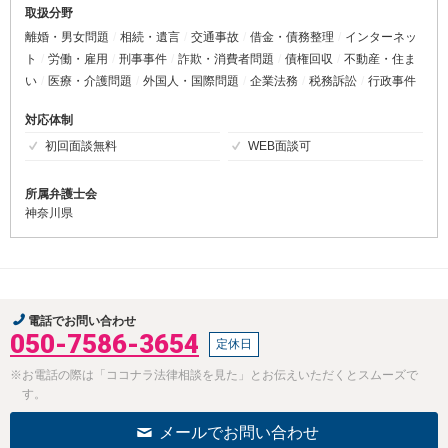
取扱分野
離婚・男女問題
相続・遺言
交通事故
借金・債務整理
インターネッ
ト
労働・雇用
刑事事件
詐欺・消費者問題
債権回収
不動産・住ま
い
医療・介護問題
外国人・国際問題
企業法務
税務訴訟
行政事件
対応体制
初回面談無料
WEB面談可
所属弁護士会
神奈川県
電話でお問い合わせ
050-7586-3654
定休日
※お電話の際は「ココナラ法律相談を見た」とお伝えいただくとスムーズで
す。
メールでお問い合わせ