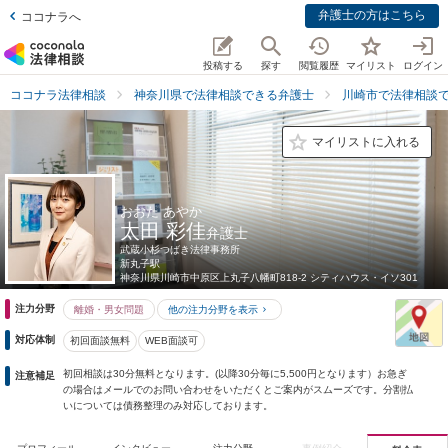
弁護士の方はこちら
ココナラへ
投稿する
探す
閲覧履歴
マイリスト
ログイン
ココナラ法律相談
神奈川県で法律相談できる弁護士
川崎市で法律相談
マイリストに入れる
おおた あやか
太田 彩佳
弁護士
武蔵小杉つばき法律事務所
新丸子駅
神奈川県
川崎市中原区上丸子八幡町818-2 シティハウス・イソ301
注力分野
離婚・男女問題
他の注力分野を表示
対応体制
初回面談無料
WEB面談可
初回相談は30分無料となります。(以降30分毎に5,500円となります）お急ぎ
注意補足
の場合はメールでのお問い合わせをいただくとご案内がスムーズです。分割払
いについては債務整理のみ対応しております。