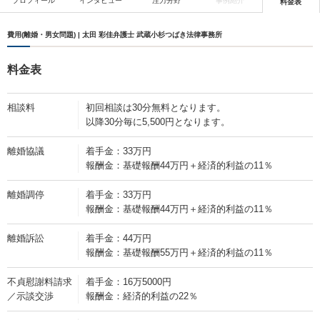
プロフィール
インタビュー
注力分野
事例紹介
料金表
費用(離婚・男女問題) | 太田 彩佳弁護士 武蔵小杉つばき法律事務所
料金表
相談料
初回相談は30分無料となります。
以降30分毎に5,500円となります。
離婚協議
着手金：33万円
報酬金：基礎報酬44万円＋経済的利益の11％
離婚調停
着手金：33万円
報酬金：基礎報酬44万円＋経済的利益の11％
離婚訴訟
着手金：44万円
報酬金：基礎報酬55万円＋経済的利益の11％
不貞慰謝料請求
着手金：16万5000円
／示談交渉
報酬金：経済的利益の22％