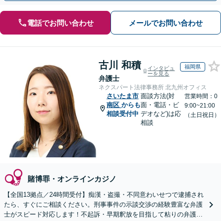
電話でお問い合わせ
メールでお問い合わせ
古川 和積
福岡県
インタビュ
ーを見る
弁護士
ネクスパート法律事務所 北九州オフィス
さいたま市
面談方法(対
営業時間：0
南区
からも
面・電話・ビ
9:00~21:00
相談受付中
デオなど)は応
（土日祝日）
相談
賭博罪・オンラインカジノ
【全国13拠点／24時間受付】痴漢・盗撮・不同意わいせつで逮捕され
たら、すぐにご相談ください。刑事事件の示談交渉の経験豊富な弁護
士がスピード対応します！不起訴・早期釈放を目指して粘りの弁護活