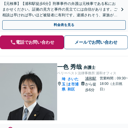
【元検事】【浦和駅徒歩6分】刑事事件の弁護は元検事である私にお
まかせください。証拠の見方と事件の見立てには自信があります。ご
相談は早ければ早いほど被疑者に有利です。逮捕されそう、家族が逮
捕されたという場合、いち早くご相談ください。
料金表を見る
電話でお問い合わせ
メールでお問い合わせ
一色 秀哉
弁護士
ベリーベスト法律事務所 浦和オフィス
浦和駅
営業時間：09:30~
埼
さいた
18:00（土日祝
玉
ま市浦
から徒
|
県
和区
日）
歩6分