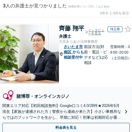
3
人の弁護士が見つかりました
(検索結果について詳しくは
こちら
)
3件中 1-3件を表示
齊藤 翔平
埼玉県
インタビュ
ーを見る
弁護士
大宮ありあけ法律事務所
さいたま市
面談方法(対
営業時間：0
南区
からも
面・電話・ビ
9:00~20:00
相談受付中
デオなど)は応
（土日祝日）
相談
賭博罪・オンラインカジノ
関東エリア対応【初回相談無料】Google口コミ4.0/28件★2026年6月
現在【家族が逮捕された方｜警察から連絡が来た方】小さい事務所な
らではのフットワークを生かし、早期に対応！刑事は初期対応が重要
なため、早めに弁護士にご相談ください
料金表を見る