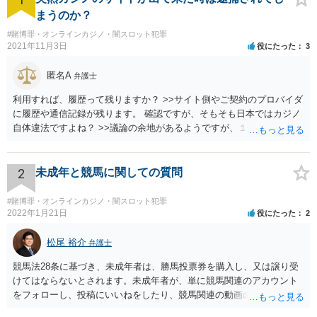
まうのか？
#賭博罪・オンラインカジノ・闇スロット犯罪
2021年11月3日
役にたった
3
匿名A
弁護士
利用すれば、履歴って残りますか？ >>サイト側やご契約のプロバイダ
に履歴や通信記録が残ります。 確認ですが、そもそも日本ではカジノ
自体違法ですよね？ >>議論の余地があるようですが、１００％合法で
安全ということはありません。
2
未成年と競馬に関しての質問
#賭博罪・オンラインカジノ・闇スロット犯罪
2022年1月21日
役にたった
2
松尾 裕介
弁護士
競馬法28条に基づき、未成年者は、勝馬投票券を購入し、又は譲り受
けてはならないとされます。未成年者が、単に競馬関連のアカウント
をフォローし、投稿にいいねをしたり、競馬関連の動画のチャンネル
登録をすることは、特段法的に問題ないと考えられます。