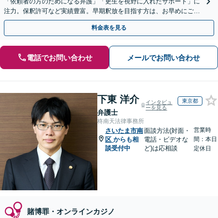
「依頼者の方のためになる弁護」「更生を視野に入れたサポート」に
注力。保釈許可など実績豊富。早期釈放を目指す方は、お早めにご相
談を！示談交渉もお任せください【夜間・休日対応】
料金表を見る
電話でお問い合わせ
メールでお問い合わせ
下東 洋介
東京都
インタビュ
ーを見る
弁護士
柊南天法律事務所
営業時
さいたま市南
面談方法(対面・
区
からも相
電話・ビデオな
間：本日
談受付中
ど)は応相談
定休日
賭博罪・オンラインカジノ