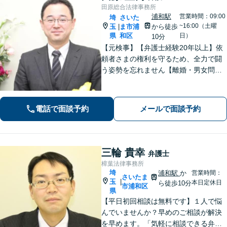
田原総合法律事務所
浦和駅
営業時間：09:00
埼
さいた
~16:00（土曜
玉
ま市浦
から徒歩
|
県
和区
日）
10分
【元検事】【弁護士経験20年以上】依
頼者さまの権利を守るため、全力で闘
う姿勢を忘れません【離婚・男女問
題】DV・ハラスメント問題はお任せく
ださい【相続・遺言】特別受益や寄与
分・遺留分にも積極的に対応【夜間／
電話で面談予約
メールで面談予約
休日の相談可能】
三輪 貴幸
弁護士
樟葉法律事務所
埼
浦和駅
か
営業時間：
さいたま
玉
|
本日定休日
ら徒歩10分
市浦和区
県
【平日初回相談は無料です】１人で悩
んでいませんか？早めのご相談が解決
を早めます。「気軽に相談できる弁護