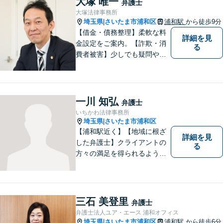
大塚 唯一
弁護士
いさせてください。【平日21
大塚法律事務所
時まで対応可】
埼玉県
さいたま市浦和区
浦和駅
から徒歩9分
|
【借金・債務整理】柔軟な料
詳細を見
金設定をご案内。【詐欺・消
る
費者被害】少しでも疑問や不
安を感じた場合はすぐにご相
談を。【不動産・住まい】幅
広い問題に対応しています。
【刑事事件】スピーディーな
一川 知弘
弁護士
接見を重視！少年事件は子ど
いちかわ法律事務所
もたちの将来を見据えてサポ
埼玉県
さいたま市浦和区
|
ート。
【浦和駅近く】【地域に根ざ
詳細を見
した弁護士】クライアントの
る
方々の満足を得られるよう最
善を尽くします。交通事故／
離婚問題／刑事事件／労働問
題／企業法務など、幅広く対
応可能。【明確な料金体系】
三石 美登里
弁護士
法律トラブルでお悩みの方
弁護士法人ユア・エース 浦和オフィス
は、どうぞお気軽にご相談く
埼玉県
さいたま市浦和区
浦和駅
から徒歩6分
|