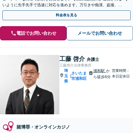
いように先手先手で迅速に対応を進めます。万引きや痴漢、盗撮、覚
醒剤など幅広い事案に対応します。
料金表を見る
電話でお問い合わせ
メールでお問い合わせ
工藤 啓介
弁護士
工藤啓介法律事務所
埼
浦和駅
か
営業時間：
さいたま
玉
|
本日定休日
ら徒歩6分
市浦和区
県
賭博罪・オンラインカジノ