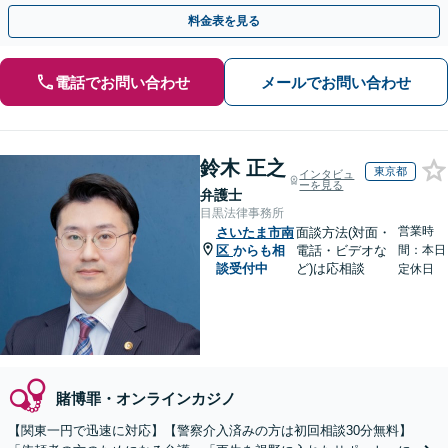
動を行います。
料金表を見る
電話でお問い合わせ
メールでお問い合わせ
鈴木 正之
東京都
インタビュ
ーを見る
弁護士
目黒法律事務所
営業時
さいたま市南
面談方法(対面・
区
からも相
電話・ビデオな
間：本日
談受付中
ど)は応相談
定休日
賭博罪・オンラインカジノ
【関東一円で迅速に対応】【警察介入済みの方は初回相談30分無料】