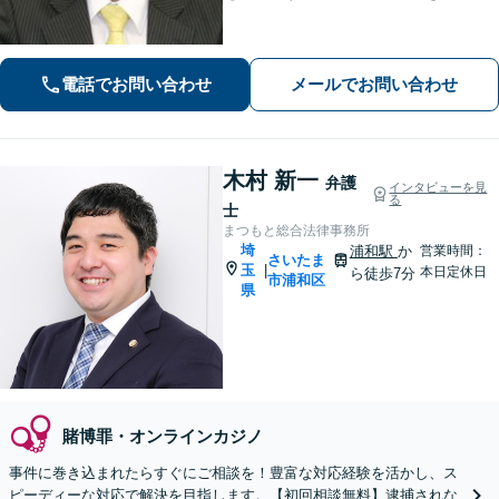
士」として企業法務、相続から借金問
題まで広く対応。裁判所隣の立地を活
かした迅速な行動力でサポートしま
電話でお問い合わせ
メールでお問い合わせ
す。まずはお気軽にご相談ください。
木村 新一
弁護
インタビューを見
る
士
まつもと総合法律事務所
埼
浦和駅
か
営業時間：
さいたま
玉
|
本日定休日
ら徒歩7分
市浦和区
県
賭博罪・オンラインカジノ
事件に巻き込まれたらすぐにご相談を！豊富な対応経験を活かし、ス
ピーディーな対応で解決を目指します。【初回相談無料】逮捕されな