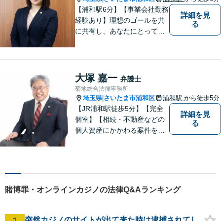
ださい。
【浦和駅6分】【事業会社勤務
詳細を見
経験あり】理想のゴールを共
る
に共有し、あなたにとって最
善の解決を目指し迅速に対応
してまいります。債務整理・
交通事故に強みを持つ弁護
士。まずはお気軽にご相談く
大塚 嘉一
弁護士
ださい。【電話・メール相談
菊地総合法律事務所
OK】
埼玉県
さいたま市浦和区
浦和駅
から徒歩5分
|
【JR浦和駅徒歩5分】【完全
詳細を見
個室】【相続・不動産などの
る
個人資産にかかわる案件を多
数解決】問題がしかるべき方
向に向かうよう全力でサポー
トさせていただきます。 ぜひ
お気軽にご相談ください。
賭博罪・オンラインカジノの法律Q&Aランキング
1
突然カジノのサイトが出て来た時は逮捕されてし