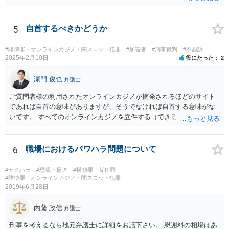
5
自首するべきかどうか
#賭博罪・オンラインカジノ・闇スロット犯罪
#加害者
#刑事裁判
#不起訴
2025年2月10日
役にたった
2
濵門 俊也
弁護士
ご質問者様の利用されたオンラインカジノが摘発されるほどのサイト
であれば自首の意味がありますが、そうでなければ自首する意味がな
いです。 すべてのオンラインカジノを立件する（できる）わけでもな
いので、静観されることをお勧めします。
6
職場におけるパワハラ問題について
#セクハラ
#恐喝・脅迫
#横領罪・背任罪
#賭博罪・オンラインカジノ・闇スロット犯罪
2019年6月28日
内藤 政信
弁護士
刑事を考えるなら地元弁護士に詳細をお話下さい。 慰謝料の相場はあ