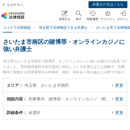
弁護士の方はこちら
ココナラへ
投稿する
探す
閲覧履歴
マイリスト
ログイン
ココナラ法律相談
埼玉県で法律相談できる弁護士
さいたま市で法律相
さいたま市南区の賭博罪・オンラインカジノに
強い弁護士
埼玉県のさいたま市南区で賭博罪・オンラインカジノに強い弁護士が3名見つか
りました。初回面談無料や休日面談に対応している弁護士なども掲載中。刑事
事件に関係する加害者側や少年事件、再犯・前科あり等の細かな分野での絞り
込み検索もでき便利です。特にレンジャー五領田法律事務所の五領田 有信弁護
士や武蔵浦和法律事務所の久保 佑一郎弁護士、南浦和はらだ法律事務所の渡部
エリア
埼玉県、さいたま市南区
変更
和人弁護士のプロフィール情報や弁護士費用、強みなどが注目されています。
『さいたま市南区で土日や夜間に発生した賭博罪・オンラインカジノのトラブ
相談内容
刑事事件、賭博罪・オンラインカジノ・闇スロット犯罪
変更
ルを今すぐに弁護士に相談したい』『賭博罪・オンラインカジノのトラブル解
決の実績豊富な近くの弁護士を検索したい』『初回相談無料で賭博罪・オンラ
インカジノを法律相談できるさいたま市南区内の弁護士に相談予約したい』な
詳細条件
未選択
変更
どでお困りの相談者さんにおすすめです。