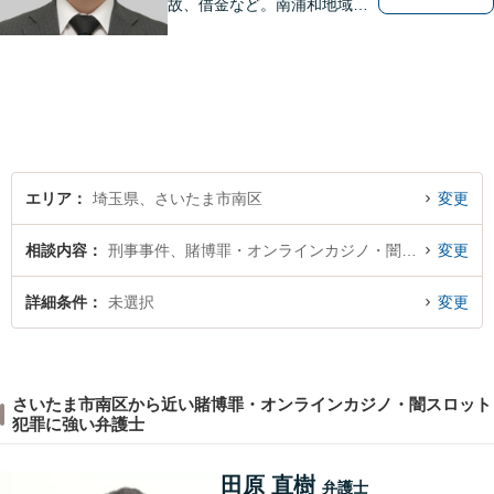
故、借金など。南浦和地域の
方々に密着して問題解決させ
て頂いています。ご依頼者さ
まにとって何が一番最適なの
かを常に考えて弁護に取り組
んでまいります。
エリア
埼玉県、さいたま市南区
変更
相談内容
刑事事件、賭博罪・オンラインカジノ・闇スロット犯罪
変更
詳細条件
未選択
変更
さいたま市南区から近い賭博罪・オンラインカジノ・闇スロット
犯罪に強い弁護士
田原 直樹
弁護士