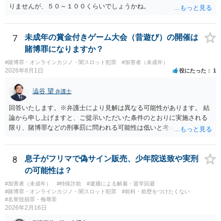
りませんが、５０～１００くらいでしょうかね。
7
未成年の賞金付きゲーム大会（昔遊び）の開催は
賭博罪になりますか？
#賭博罪・オンラインカジノ・闇スロット犯罪
#加害者（未成年）
2026年8月1日
役にたった
1
澁谷 望
弁護士
回答いたします。※弁護士により見解は異なる可能性があります。 結
論から申し上げますと、ご提示いただいた条件のとおりに実施される
限り、賭博罪などの刑事罰に問われる可能性は低いと考えられます
が、会場の利用ルールなどの点には注意が必要です。 【質問1への回
答】 賭博罪は、参加者が互いに財物を賭けてその得喪を争う場合に成
立します。 質問者様がご自身のポケットマネーから懸賞として賞金を
8
息子がフリマで偽サイン販売、少年院送致や実刑
出し、参加者からの参加費が全額会場レンタル費用に充てられて賞金
の可能性は？
原資と完全に分離されている場合、参加者が自らの財物を失うリスク
#加害者（未成年）
#特殊詐欺
#逮捕による解雇・退学回避
が存在しないため賭博罪には該当しないとする見解が一般的です。ま
#賭博罪・オンラインカジノ・闇スロット犯罪
#前科・前歴をつけたくない
た、利益を得る目的もないため賭博場開帳図利罪も成立しないと考え
#名誉毀損罪・侮辱罪
られます。 【質問2への回答】 刑事上の問題は生じにくいものの、民
2026年2月16日
事・行政上の観点から以下の点が考慮されます。景品表示法について