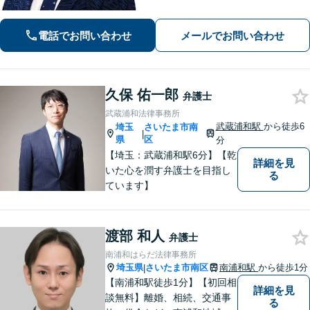
で依頼者様を守り、権利を実現します
【医療・介護問題】美容整形トラブル
電話でお問い合わせ
メールでお問い合わせ
にも迅速に対応【刑事事件】性犯罪に
特化した弁護士。私はあなたの味方で
す。
久保 佑一郎
弁護士
武蔵浦和法律事務所
武蔵浦和駅
から徒歩6
埼玉
さいたま市南
|
県
区
分
【埼玉：武蔵浦和駅6分】【乾
詳細を見
いた心を潤す弁護士を目指し
る
ています】
渡部 和人
弁護士
南浦和はらだ法律事務所
埼玉県
さいたま市南区
南浦和駅
から徒歩1分
|
【南浦和駅徒歩1分】【初回相
詳細を見
談無料】離婚、相続、交通事
る