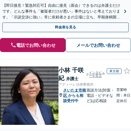
【即日接見！緊急対応可】自由に接見（面会）できるのは弁護士だけ
です。どんな事件も「被疑者だけが悪い」事件はないと考えておりま
す。「示談交渉に強い」常に依頼者さまの立場に立ち、早期身柄開放
を目指します【休日・夜間相談可】【東池袋駅5分】
料金表を見る
電話でお問い合わせ
メールでお問い合わせ
小林 千咲
東京都
インタビュ
ーを見る
紀
弁護士
アディーレ法律事務所
営業時
さいたま市南
面談方法(対面・
区
からも相
電話・ビデオな
間：本日
談受付中
ど)は応相談
定休日