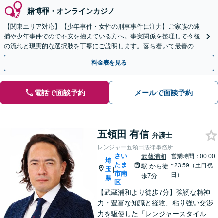
賭博罪・オンラインカジノ
【関東エリア対応】【少年事件・女性の刑事事件に注力】ご家族の逮
捕や少年事件でので不安を抱えている方へ。事実関係を整理して今後
の流れと現実的な選択肢を丁寧にご説明します。落ち着いて最善の対
応を検討したい方は、ご相談ください。
料金表を見る
電話で面談予約
メールで面談予約
五領田 有信
弁護士
レンジャー五領田法律事務所
さい
武蔵浦和
営業時間：00:00
埼
たま
~23:59（土日祝
駅
から徒
玉
|
市南
日）
歩7分
県
区
【武蔵浦和より徒歩7分】強靭な精神
力・豊富な知識と経験、粘り強い交渉
力を駆使した「レンジャースタイル」