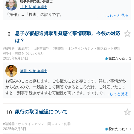
刑事事件に強い弁護士
は事業者が顧客を誘引するためのものではないため対象外と考えられ
井上 祐司
弁護士
ますが、自治会館の利用規約（目的外利用や金銭徴収の可否など）へ
「操作」→「捜査」の誤りです。
の抵触が問題となることがあります。 【質問3への回答】 主催者とし
ての注意点として、まず参加費がすべて会場代の実費に充てられてい
る記録（領収書や収支の管理）を残し、賞金原資とは無関係であるこ
とを明確にしておくことが大切です。また、自治会館の管理者に対
9
息子が仮想通貨取引疑惑で事情聴取、今後の対応
し、参加費の集金を含む利用目的を事前に正確に伝えて了解を得てお
は？
くのが賢明です。
#加害者（未成年）
#刑事裁判
#賭博罪・オンラインカジノ・闇スロット犯罪
#前科・前歴をつけたくない
2025年6月14日
役にたった
1
藤川 久昭
弁護士
お悩みのことと存じます。ご心配のことと存じます。詳しい事情がわ
からないので、一般論として回答できるところだけ、ご対応いたしま
すと、刑事手続きがすすむ可能性が高いです。すぐにでも弁護士に直
接相談されることが良いと思います。なぜならば、法的にきちんと解
明するために、良い知恵を得るには必要だからです。刑事問題は早い
対応が不可欠です。すぐにでも、この手の問題に精通した弁護士等
10
銀行の取引確認について
に、ネットではなく直接相談されるのが良いと思われます。良い解決
になりますよう祈念しております。お力になりたいと思います。
#賭博罪・オンラインカジノ・闇スロット犯罪
2025年2月8日
役にたった
1