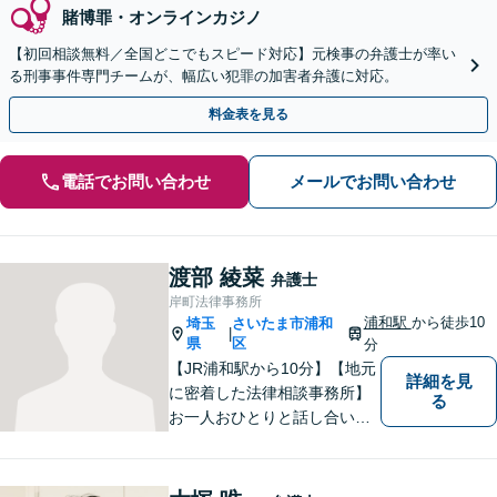
賭博罪・オンラインカジノ
【初回相談無料／全国どこでもスピード対応】元検事の弁護士が率い
る刑事事件専門チームが、幅広い犯罪の加害者弁護に対応。
料金表を見る
電話でお問い合わせ
メールでお問い合わせ
渡部 綾菜
弁護士
岸町法律事務所
浦和駅
から徒歩10
埼玉
さいたま市浦和
|
県
区
分
【JR浦和駅から10分】【地元
詳細を見
に密着した法律相談事務所】
る
お一人おひとりと話し合い、
その方の希望に沿った提案を
行っております。お役に立て
ることがあれば、ぜひお手伝