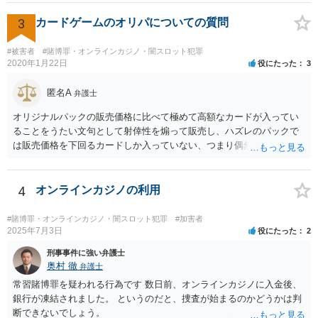
3
カードゲームのオリパについての質問
#被害者
#賭博罪・オンラインカジノ・闇スロット犯罪
2020年1月22日
役にたった
3
匿名A
弁護士
オリジナルパックの販売価格に比べて極めて高額なカードが入ってい
ることをうたい文句として射倖性を煽って販売し、ハズレのパックで
は販売価格を下回るカードしか入っていない、つまり偶然によってあ
る人は得しある人は損する関係であるなら、やはり賭博に該当する可
能性はあると考えられます。警察が見過ごせない規模になった途端に
販売元を摘発、ということもあり得るでしょう。他方で、数回買って
4
オンラインカジノの利用
見た程度の買主は（よほど大量に購入し、売主とつるんで話題作りを
しているユーチューバーなどを除けば）摘発はされないと思われま
#賭博罪・オンラインカジノ・闇スロット犯罪
#加害者
す。また、福袋のように購入価格と同程度以上の品物が必ず入ってい
2025年7月3日
役にたった
2
ると信じていたのであれば、賭博の故意はなく犯罪にはあたらないで
刑事事件に強い弁護士
しょう。 この点、例えば木曽崇さんが賭博にあたる可能性を指摘して
奥村 徹
弁護士
いますが、その内容は正当だと思います。
常習賭博罪を疑われる行為です 数日前、オンラインカジノに入金後、
銀行が凍結されました。 というのだと、捜査が始まるのかどうかは判
断できないでしょう。