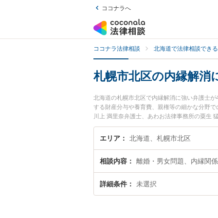
ココナラへ
ココナラ法律相談
北海道で法律相談できる
札幌市北区の内縁解消
北海道の札幌市北区で内縁解消に強い弁護士が
する財産分与や養育費、親権等の細かな分野での絞り込
川上 満里奈弁護士、あわお法律事務所の粟生
ルを今すぐに弁護士に相談したい』『内縁解消
予約したい』などでお困りの相談者さんにおす
エリア
北海道、札幌市北区
相談内容
離婚・男女問題、内縁関係
詳細条件
未選択