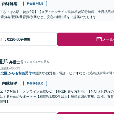
内縁解消
料金表を見る
「さっぽろ駅」徒歩2分】【来所・オンライン法律相談30分無料｜土日祝日
財産分与/親権/養育費/別居など、安心の解決策をご提案いたします
せ
メール
慶邦
弁護士
インタビューを見る
湘南LAGOON
市北区
からも相談受付中
面談方法(対面・電話・ビデオなど)は応相談
営業時間：0
内縁解消
料金表を見る
エリア対応】【オンライン面談OK】【外出困難な方対応】【乳幼児お連れ
にするためのサポートを【相談数3,000件以上】離婚原因の有無、親権、養
談可】