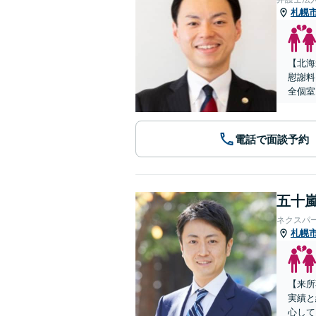
札幌
【北海
慰謝料
全個室
電話で面談予約
五十嵐
ネクスパ
札幌
【来所
実績と
心して