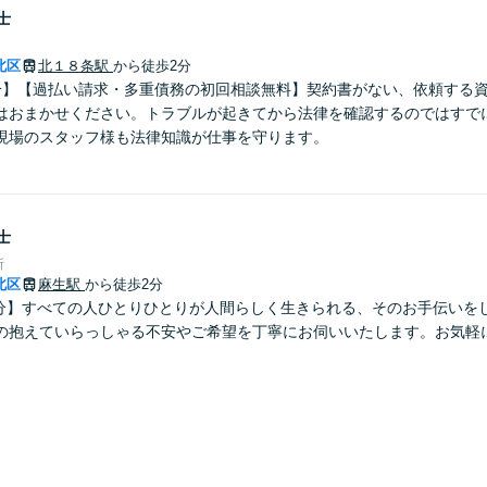
士
北区
北１８条駅
から徒歩2分
分】【過払い請求・多重債務の初回相談無料】契約書がない、依頼する
はおまかせください。トラブルが起きてから法律を確認するのではすで
現場のスタッフ様も法律知識が仕事を守ります。
士
所
北区
麻生駅
から徒歩2分
2分】すべての人ひとりひとりが人間らしく生きられる、そのお手伝いを
の抱えていらっしゃる不安やご希望を丁寧にお伺いいたします。お気軽