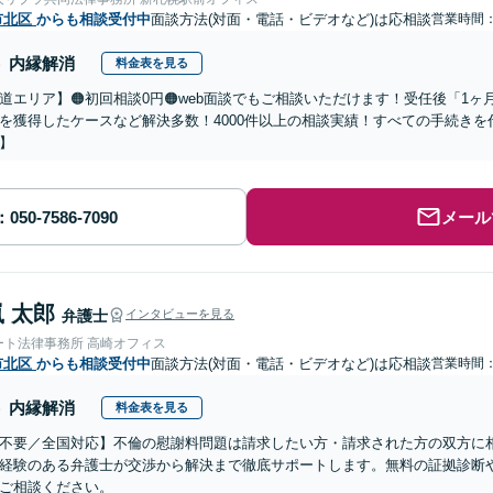
市北区
からも相談受付中
面談方法(対面・電話・ビデオなど)は応相談
営業時間：0
内縁解消
料金表を見る
道エリア】🟠初回相談0円🟠web面談でもご相談いただけます！受任後「1
を獲得したケースなど解決多数！4000件以上の相談実績！すべての手続き
】
メール
 太郎
弁護士
インタビューを見る
ート法律事務所 高崎オフィス
市北区
からも相談受付中
面談方法(対面・電話・ビデオなど)は応相談
営業時間：0
内縁解消
料金表を見る
不要／全国対応】不倫の慰謝料問題は請求したい方・請求された方の双方に
経験のある弁護士が交渉から解決まで徹底サポートします。無料の証拠診断
ご相談ください。