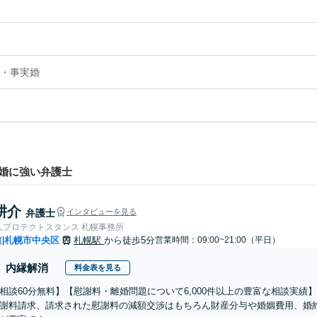
・事実婚
婚に強い弁護士
耕介
弁護士
インタビューを見る
人プロテクトスタンス 札幌事務所
道
札幌市中央区
札幌駅
から徒歩5分
営業時間：09:00~21:00（平日）
|
内縁解消
料金表を見る
相談60分無料】【慰謝料・離婚問題について6,000件以上の豊富な相談実
謝料請求、請求された慰謝料の減額交渉はもちろん財産分与や婚姻費用、婚