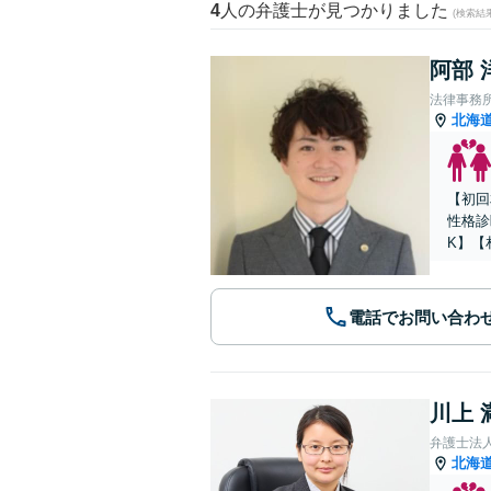
4
人の弁護士が見つかりました
(検索結
阿部 
法律事務所Le
北海
【初回
性格診
K】【
電話でお問い合わ
川上 
弁護士法人A
北海