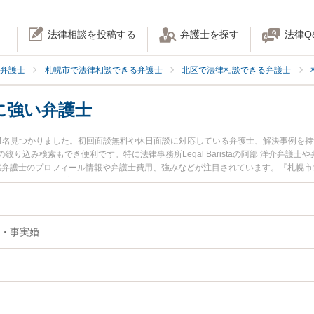
法律相談を投稿する
弁護士を探す
法律Q
弁護士
札幌市で法律相談できる弁護士
北区で法律相談できる弁護士
に強い弁護士
4名見つかりました。初回面談無料や休日面談に対応している弁護士、解決事例を
み検索もでき便利です。特に法律事務所Legal Baristaの阿部 洋介弁護士や弁護士
 猛弁護士のプロフィール情報や弁護士費用、強みなどが注目されています。『札幌
のトラブル解決の実績豊富な近くの弁護士を検索したい』『初回相談無料で内縁解
すめです。
・事実婚