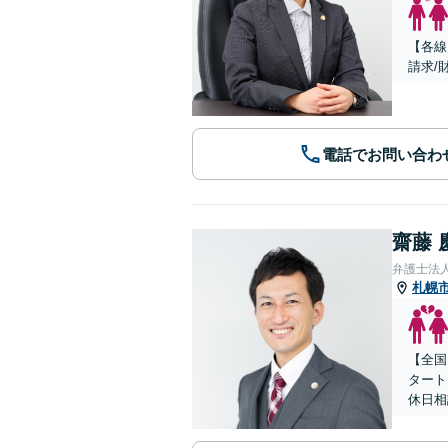
【各線
請求/
電話でお問い合わ
齋藤 
弁護士法人
札幌
【全国
タート
休日相