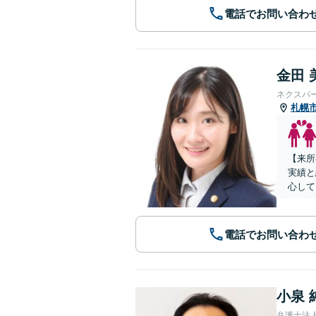
電話でお問い合わ
金田 
ネクスパ
札幌
【来所
実績と
心して
電話でお問い合わ
小泉 
弁護士法