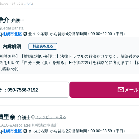
果について詳しくは
こちら
)
洋介
弁護士
gal Barista
道
札幌市北区
北１２条駅
から徒歩4分
営業時間：09:00~22:00（平日）
|
内縁解消
料金表を見る
相談無料】【離婚に強い弁護士】法律トラブルの解決だけでなく、解決後の
断を用いて「自分・夫（妻）を知る」▶︎今後の方針を戦略的に考えます！【
札幌駅5分】
せ
メール
満里奈
弁護士
インタビューを見る
LG＆Associates 札幌法律事務所
道
札幌市北区
さっぽろ駅
から徒歩2分
営業時間：00:00~23:59（平日）
|