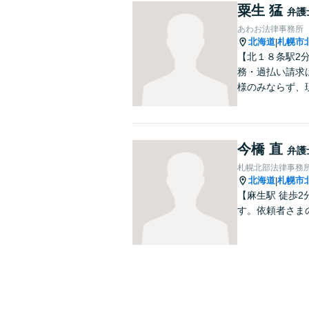
粟生 猛
弁護
あわお法律事務所
北海道
札幌市
|
【北１８条駅2
務・過払い請求
様のみならず、
今橋 直
弁護
札幌北部法律事務
北海道
札幌市
|
【麻生駅 徒歩
す。依頼者さま