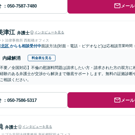
せ
メール
美津江
弁護士
インタビューを見る
ート法律事務所 西船橋オフィス
市北区
からも相談受付中
面談方法(対面・電話・ビデオなど)は応相談
営業時間：0
内縁解消
料金表を見る
不要／全国対応】不倫の慰謝料問題は請求したい方・請求された方の双方に
経験のある弁護士が交渉から解決まで徹底サポートします。無料の証拠診断
ご相談ください。
せ
メール
純
弁護士
インタビューを見る
人リブラ共同法律事務所 新札幌駅前オフィス