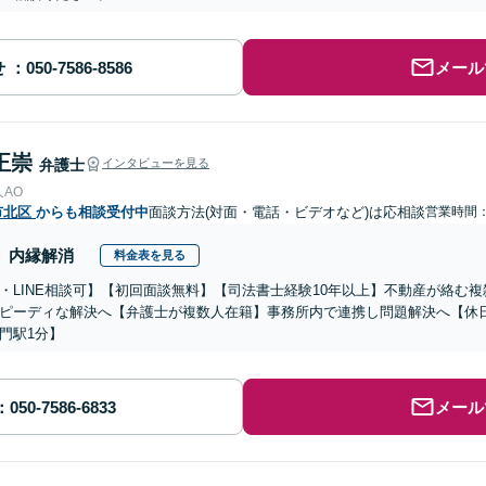
せ
メール
正崇
弁護士
インタビューを見る
AO
市北区
からも相談受付中
面談方法(対面・電話・ビデオなど)は応相談
営業時間：0
内縁解消
料金表を見る
・LINE相談可】【初回面談無料】【司法書士経験10年以上】不動産が絡む
ピーディな解決へ【弁護士が複数人在籍】事務所内で連携し問題解決へ【休
門駅1分】
メール