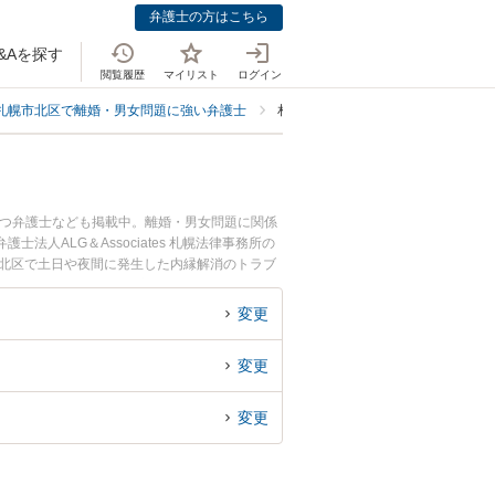
弁護士の方はこちら
&Aを探す
閲覧履歴
マイリスト
ログイン
札幌市北区で離婚・男女問題に強い弁護士
札幌市北区で内縁関係・事実婚に強
持つ弁護士なども掲載中。離婚・男女問題に関係
法人ALG＆Associates 札幌法律事務所の
市北区で土日や夜間に発生した内縁解消のトラブ
消を法律相談できる札幌市北区内の弁護士に相談
変更
変更
変更