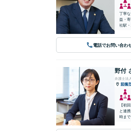
丁寧な
益・寄
社駅・
電話でお問い合わ
野付 
弁護士法
前橋
【初回
と連携
時まで