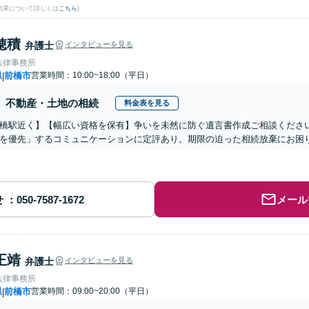
結果について詳しくは
こちら
)
穂積
弁護士
インタビューを見る
法律事務所
県
前橋市
営業時間：10:00~18:00（平日）
|
不動産・土地の相続
料金表を見る
橋駅近く】【幅広い資格を保有】争いを未然に防ぐ遺言書作成ご相談くださ
を優先」するコミュニケーションに定評あり。期限の迫った相続放棄にお困
せ
メール
正靖
弁護士
インタビューを見る
法律事務所
県
前橋市
営業時間：09:00~20:00（平日）
|