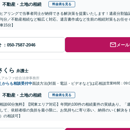
不動産・土地の相続
料金表を見る
ヒアリングで当事者同士が納得できる解決策を提案いたします！遺産分割協
与分／不動産相続など幅広く対応。遺言書作成など生前の相続対策もお任せ
車15分】
せ
メール
さくら
弁護士
人アルファ総合法律事務所
市
からも相談受付中
面談方法(対面・電話・ビデオなど)は応相談
営業時間：09:0
不動産・土地の相続
料金表を見る
相談60分無料】【関東エリア対応】年間約100件の相続案件の実績あり。「
して、依頼者様の負担を最小限に。お気持ちに寄り添い、納得のいく解決をト
）の相談可】