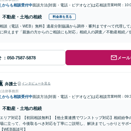
市
からも相談受付中
面談方法(対面・電話・ビデオなど)は応相談
営業時間：10:0
不動産・土地の相続
料金表を見る
相談（電話・WEB）無料】遺産分割協議から調停・審判まですべて代理して
に抑えます「親族の方からのご相談にも対応」相続人の調査／不動産相続／
せ
メール
薫
弁護士
インタビューを見る
央法律事務所
市
からも相談受付中
面談方法(対面・電話・ビデオなど)は応相談
営業時間：09:3
不動産・土地の相続
エリア対応】【初回相談無料】【他士業連携でワンストップ対応】相続紛争
場に立って、今後取るべき対応を丁寧にご説明し、解決までしっかりとサポ
【WEB面談可】