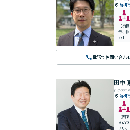
前橋
【初回
最小限
応】
電話でお問い合わ
田中 
丸の内中
前橋
【関東
まの立
さい。