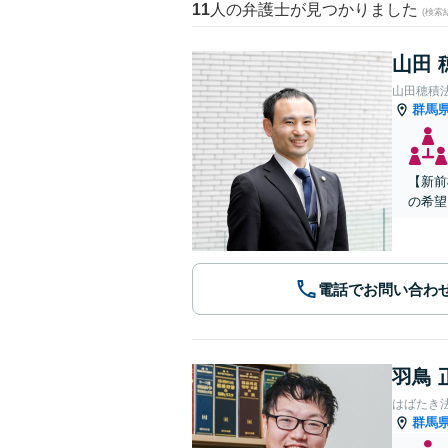
11
人の弁護士が見つかりました
(検索
山田 
山田穂積
群馬
【新前
の希望
電話でお問い合わ
羽鳥 
はばたき
群馬