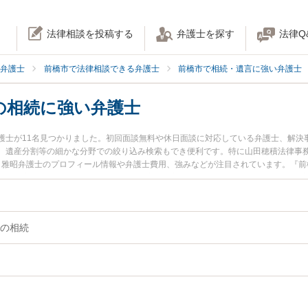
法律相談を投稿する
弁護士を探す
法律Q
弁護士
前橋市で法律相談できる弁護士
前橋市で相続・遺言に強い弁護士
の相続に強い弁護士
護士が11名見つかりました。初回面談無料や休日面談に対応している弁護士、解決
、遺産分割等の細かな分野での絞り込み検索もでき便利です。特に山田穂積法律事務
谷 雅昭弁護士のプロフィール情報や弁護士費用、強みなどが注目されています。『
『不動産・土地の相続のトラブル解決の実績豊富な近くの弁護士を検索したい』『
でお困りの相談者さんにおすすめです。
の相続