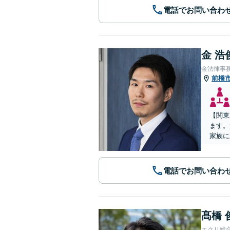
電話でお問い合わ
金 浩
金法律事
前橋
【関東
ます。
家族に
電話でお問い合わ
髙橋 
エクリ総