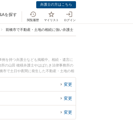
弁護士の方はこちら
&Aを探す
閲覧履歴
マイリスト
ログイン
前橋市で不動産・土地の相続に強い弁護士
事例を持つ弁護士なども掲載中。相続・遺言に
所の山田 穂積弁護士やはばたき法律事務所の
前橋市で土日や夜間に発生した不動産・土地の相
初回相談無料で不動産・土地の相続を法律相談で
変更
変更
変更