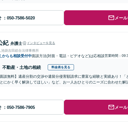
せ
メール
公紀
弁護士
インタビューを見る
人池袋吉田総合法律事務所
市
からも相談受付中
面談方法(対面・電話・ビデオなど)は応相談
営業時間：09:3
不動産・土地の相続
料金表を見る
面談無料】遺産分割の交渉や遺留分侵害額請求に豊富な経験と実績あり！「
とにかく早く解決してほしい」など、お一人おひとりのニーズに合わせた解決
せ
メール