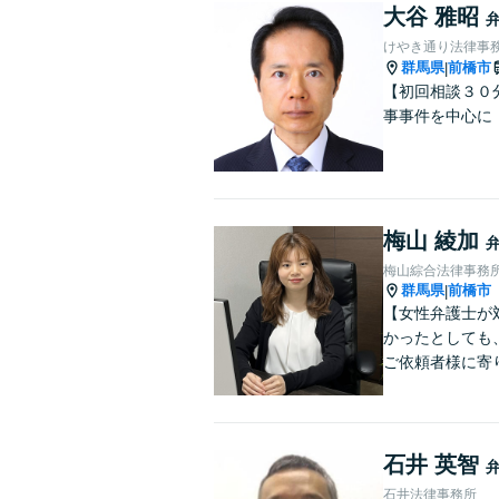
大谷 雅昭
けやき通り法律事
群馬県
前橋市
|
【初回相談３０
事事件を中心に
梅山 綾加
梅山綜合法律事務
群馬県
前橋市
|
【女性弁護士が
かったとしても
ご依頼者様に寄
石井 英智
石井法律事務所