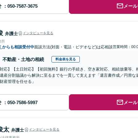
せ
メール
俊
弁護士
インタビューを見る
務所
市
からも相談受付中
面談方法(対面・電話・ビデオなど)は応相談
営業時間：00:0
不動産・土地の相続
料金表を見る
対応】【土日対応】【初回無料】銀行の手続き、空き家対応、相続放棄等、
遺産分割協議から解決に至るまでを一貫して支えます「遺言書作成／円滑な
財産管理を任せる」
せ
メール
俊太
弁護士
インタビューを見る
合法律事務所