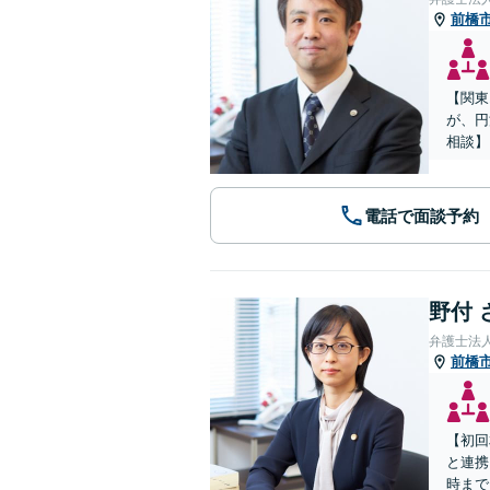
前橋
【関東
が、円
相談】
電話で面談予約
野付 
弁護士法
前橋
【初回
と連携
時まで