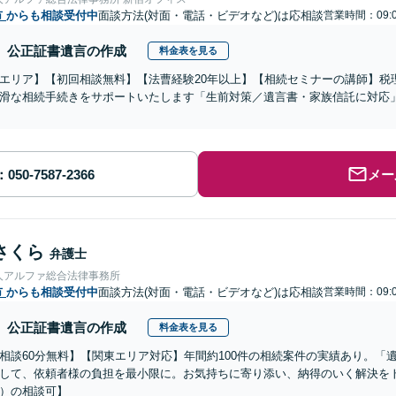
市
からも相談受付中
面談方法(対面・電話・ビデオなど)は応相談
営業時間：09:0
公正証書遺言の作成
料金表を見る
エリア】【初回相談無料】【法曹経験20年以上】【相続セミナーの講師】税
滑な相続手続きをサポートいたします「生前対策／遺言書・家族信託に対応
メー
さくら
弁護士
人アルファ総合法律事務所
市
からも相談受付中
面談方法(対面・電話・ビデオなど)は応相談
営業時間：09:0
公正証書遺言の作成
料金表を見る
相談60分無料】【関東エリア対応】年間約100件の相続案件の実績あり。「
して、依頼者様の負担を最小限に。お気持ちに寄り添い、納得のいく解決をト
）の相談可】