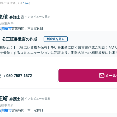
結果について詳しくは
こちら
)
穂積
弁護士
インタビューを見る
法律事務所
県
前橋市
営業時間：本日定休日
|
公正証書遺言の作成
料金表を見る
橋駅近く】【幅広い資格を保有】争いを未然に防ぐ遺言書作成ご相談くださ
を優先」するコミュニケーションに定評あり。期限の迫った相続放棄にお困
せ
メール
正靖
弁護士
インタビューを見る
法律事務所
県
前橋市
営業時間：本日定休日
|