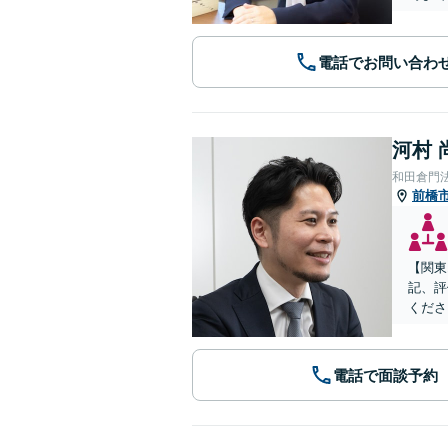
電話でお問い合わ
河村 
和田倉門
前橋
【関東
記、評
くださ
電話で面談予約