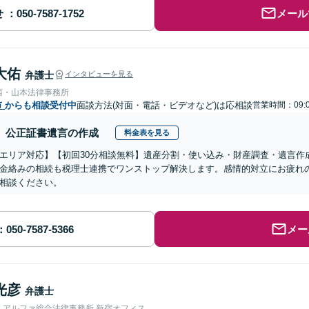
せ
メール
大佑
弁護士
インタビューを見る
西・山本法律事務所
市
からも相談受付中
面談方法(対面・電話・ビデオなど)は応相談
営業時間：09:
公正証書遺言の作成
料金表を見る
エリア対応】【初回30分相談無料】遺産分割・使い込み・財産調査・遺言作
金絡みの相続も税理士連携でワンストップ解決します。感情的対立にお疲れ
相談ください。
メー
光彦
弁護士
人アルファ総合法律事務所 新宿オフィス