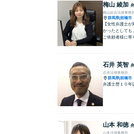
梅山 綾加
梅山綜合法律事務
群馬県
前橋市
|
【女性弁護士が
かったとしても
ご依頼者様に寄
石井 英智
石井法律事務所
群馬県
前橋市
|
弁護士歴１０年
山本 和徳
山本法律事務所