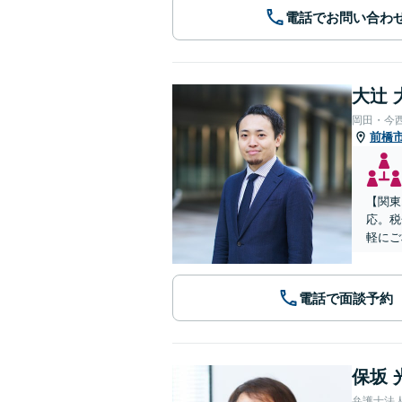
電話でお問い合わ
大辻 
岡田・今
前橋
【関東
応。税
軽にご
電話で面談予約
保坂 
弁護士法