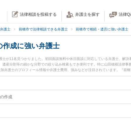
法律相談を投稿する
弁護士を探す
法律Q
弁護士
前橋市で法律相談できる弁護士
前橋市で相続・遺言に強い弁護士
の作成に強い弁護士
護士が11名見つかりました。初回面談無料や休日面談に対応している弁護士、解決
、遺産分割等の細かな分野での絞り込み検索もでき便利です。特に山田穂積法律事務
 綾加弁護士のプロフィール情報や弁護士費用、強みなどが注目されています。『前
公正証書遺言の作成のトラブル解決の実績豊富な近くの弁護士を検索したい』『初
お困りの相談者さんにおすすめです。
の作成