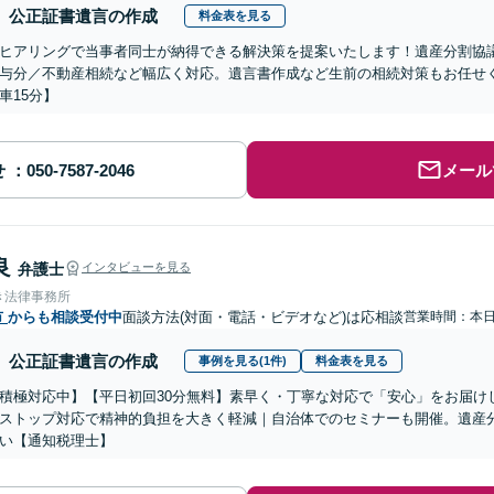
公正証書遺言の作成
料金表を見る
ヒアリングで当事者同士が納得できる解決策を提案いたします！遺産分割協
与分／不動産相続など幅広く対応。遺言書作成など生前の相続対策もお任せ
車15分】
せ
メール
良
弁護士
インタビューを見る
き法律事務所
市
からも相談受付中
面談方法(対面・電話・ビデオなど)は応相談
営業時間：本
公正証書遺言の作成
事例を見る(1件)
料金表を見る
積極対応中】【平日初回30分無料】素早く・丁寧な対応で「安心」をお届け
ストップ対応で精神的負担を大きく軽減｜自治体でのセミナーも開催。遺産
い【通知税理士】