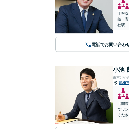
丁寧な
益・寄
社駅・
電話でお問い合わ
小池 
東京けや
前橋
【関東
でワン
くださ