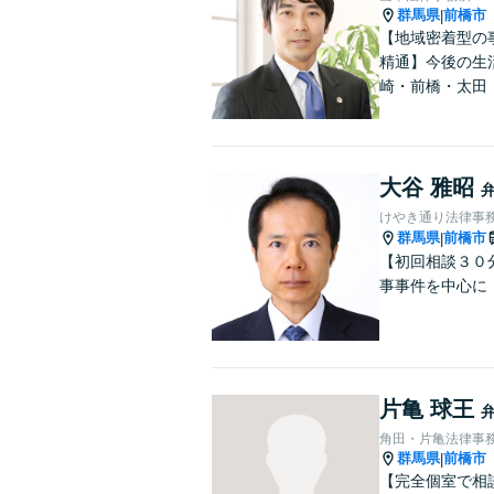
群馬県
前橋市
|
【地域密着型の
精通】今後の生
崎・前橋・太田
大谷 雅昭
けやき通り法律事
群馬県
前橋市
|
【初回相談３０
事事件を中心に
片亀 球王
角田・片亀法律事
群馬県
前橋市
|
【完全個室で相