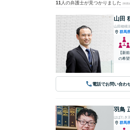
11
人の弁護士が見つかりました
(検索
山田 
山田穂積
群馬
【新前
の希望
電話でお問い合わ
羽鳥 
はばたき
群馬