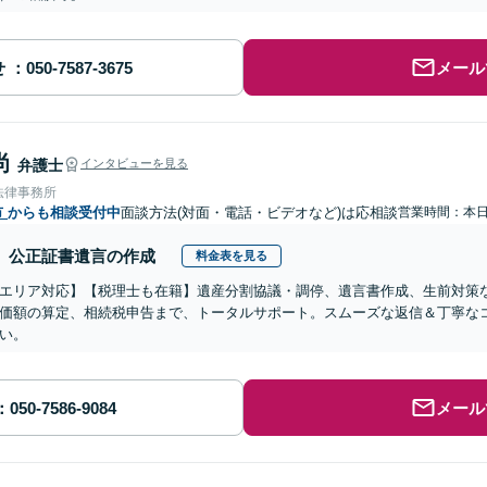
せ
メール
尚
弁護士
インタビューを見る
法律事務所
市
からも相談受付中
面談方法(対面・電話・ビデオなど)は応相談
営業時間：本
公正証書遺言の作成
料金表を見る
エリア対応】【税理士も在籍】遺産分割協議・調停、遺言書作成、生前対策
価額の算定、相続税申告まで、トータルサポート。スムーズな返信＆丁寧な
い。
メール