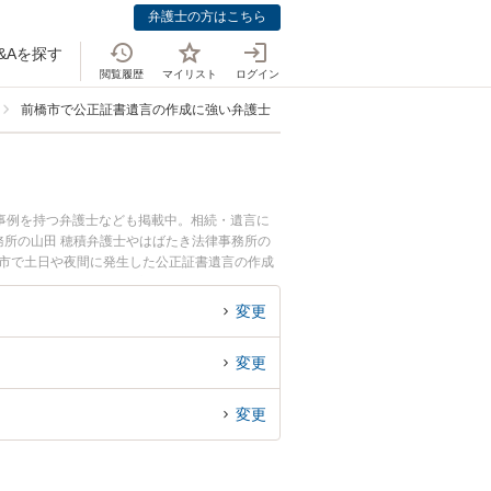
弁護士の方はこちら
&Aを探す
閲覧履歴
マイリスト
ログイン
前橋市で公正証書遺言の作成に強い弁護士
事例を持つ弁護士なども掲載中。相続・遺言に
所の山田 穂積弁護士やはばたき法律事務所の
橋市で土日や夜間に発生した公正証書遺言の作成
回相談無料で公正証書遺言の作成を法律相談でき
変更
変更
変更