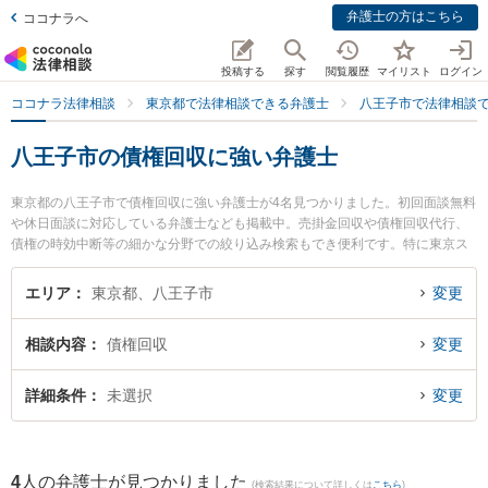
弁護士の方はこちら
ココナラへ
投稿する
探す
閲覧履歴
マイリスト
ログイン
ココナラ法律相談
東京都で法律相談できる弁護士
八王子市で法律相談
八王子市の債権回収に強い弁護士
東京都の八王子市で債権回収に強い弁護士が4名見つかりました。初回面談無料
や休日面談に対応している弁護士なども掲載中。売掛金回収や債権回収代行、
債権の時効中断等の細かな分野での絞り込み検索もでき便利です。特に東京ス
タートアップ法律事務所 八王子支店の中嶋 涼弁護士や弁護士法人木村雅一法律
特許事務所の藤本 真一弁護士、TAM法律事務所の田村 良平弁護士のプロフィー
エリア
東京都、八王子市
変更
ル情報や弁護士費用、強みなどが注目されています。『八王子市で土日や夜間
に発生した債権回収のトラブルを今すぐに弁護士に相談したい』『債権回収の
相談内容
債権回収
変更
トラブル解決の実績豊富な近くの弁護士を検索したい』『初回相談無料で債権
回収を法律相談できる八王子市内の弁護士に相談予約したい』などでお困りの
相談者さんにおすすめです。
詳細条件
未選択
変更
4
人の弁護士が見つかりました
(検索結果について詳しくは
こちら
)