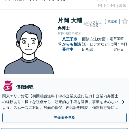
4件中 1-4件を表示
片岡 大輔
東京都
インタビュ
ーを見る
弁護士
片岡法律事務所
営業時
八王子市
面談方法(対面・電
からも相談
話・ビデオなど)は
間：本日
受付中
応相談
定休日
債権回収
関東エリア対応【初回相談無料｜中小企業支援に注力】企業内弁護士
の経験あり！様々な視点から、効果的な手段を選択。事業を止めない
よう、スムーズに対応。対面の催促、内容証明郵便、強制執行等に精
通。お困りの方はすぐにご相談を【オンライン面談◎】
料金表を見る