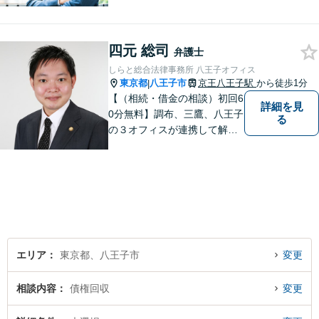
績アリ。親権、財産分与～養
育費まで幅広く対応【交通事
故】【相続】もお任せくださ
四元 総司
い。
弁護士
しらと総合法律事務所 八王子オフィス
東京都
八王子市
京王八王子駅
から徒歩1分
|
【（相続・借金の相談）初回6
詳細を見
0分無料】調布、三鷹、八王子
る
の３オフィスが連携して解決
／相続／借金／不動産／離婚
／家族信託／事業承継／廃業
支援（会社清算）／中小企業
法務／債権回収
エリア
東京都、八王子市
変更
相談内容
債権回収
変更