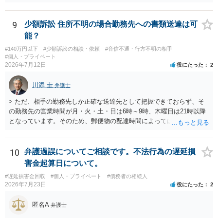
が必要になるでしょう。
9
少額訴訟 住所不明の場合勤務先への書類送達は可
能？
#140万円以下
#少額訴訟の相談・依頼
#音信不通・行方不明の相手
#個人・プライベート
2026年7月12日
役にたった
2
川添 圭
弁護士
> ただ、相手の勤務先しか正確な送達先として把握できておらず、そ
の勤務先の営業時間が月・火・土・日は6時～9時、木曜日は21時以降
となっています。そのため、郵便物の配達時間によっては受け取りが
難しい可能性があります。 営業時間を具体的に明らかにして、早朝・
夜間の送達を上申するのが基本になりますが、感覚的には郵便局を動
かすには早すぎるので執行官送達を申し立てる必要があるかもしれま
10
弁護過誤についてご相談です。不法行為の遅延損
せん。裁判所としては（あまりに特殊すぎて）就業場所送達を認めな
害金起算日について。
い可能性もありますし、執行官送達には費用もかかりますので、まず
#遅延損害金回収
#個人・プライベート
#債務者の相続人
は裁判所へ相談した方がよいと思います。
2026年7月23日
役にたった
2
匿名A
弁護士