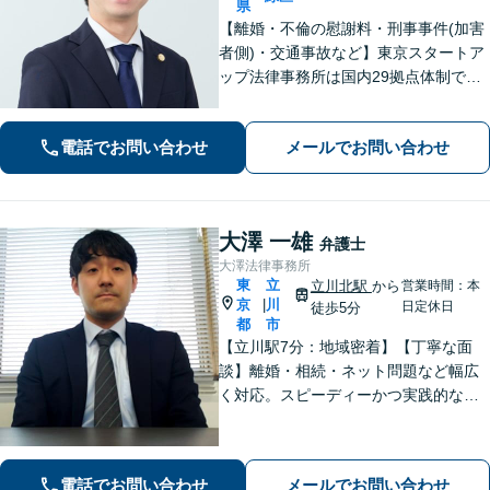
県
【離婚・不倫の慰謝料・刑事事件(加害
者側)・交通事故など】東京スタートア
ップ法律事務所は国内29拠点体制で全
国対応！【ご自宅からの電話相談にも
対応(法律相談は完全予約制)】各分野で
電話でお問い合わせ
メールでお問い合わせ
専門性の高い弁護士が寄り添い解決を
サポートします。
大澤 一雄
弁護士
大澤法律事務所
東
立
立川北駅
から
営業時間：本
京
川
|
日定休日
徒歩5分
都
市
【立川駅7分：地域密着】【丁寧な面
談】離婚・相続・ネット問題など幅広
く対応。スピーディーかつ実践的なア
ドバイスで、ご相談者さまの不安を解
消します。解決への具体的な道筋を一
緒に考えます。安心してご相談くださ
電話でお問い合わせ
メールでお問い合わせ