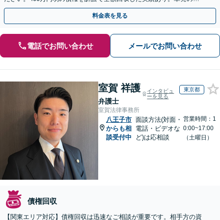
依頼から、顧問契約まで対応しております
料金表を見る
電話でお問い合わせ
メールでお問い合わせ
室賀 祥護
東京都
インタビュ
ーを見る
弁護士
室賀法律事務所
営業時間：1
八王子市
面談方法(対面・
からも相
電話・ビデオな
0:00~17:00
談受付中
ど)は応相談
（土曜日）
債権回収
【関東エリア対応】債権回収は迅速なご相談が重要です。相手方の資