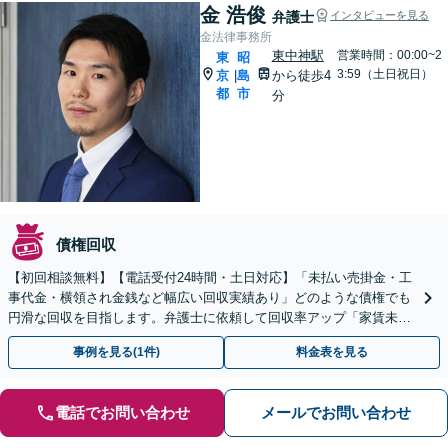
金 浩俊
弁護士
インタビューを見る
金法律事務所
東中神駅
営業時間：00:00~2
東
昭
3:59（土日祝日）
京
島
から徒歩4
|
都
市
分
債権回収
【初回相談無料】【電話受付24時間・土日対応】「未払い売掛金・工
事代金・横領され金銭など幅広い回収実績あり」どのような債権でも
円滑な回収を目指します。弁護士に依頼して回収率アップ「家賃未払
い対応、立ち退き・明渡し請求／滞納が常態化する前に」
事例を見る(1件)
料金表を見る
電話でお問い合わせ
メールでお問い合わせ