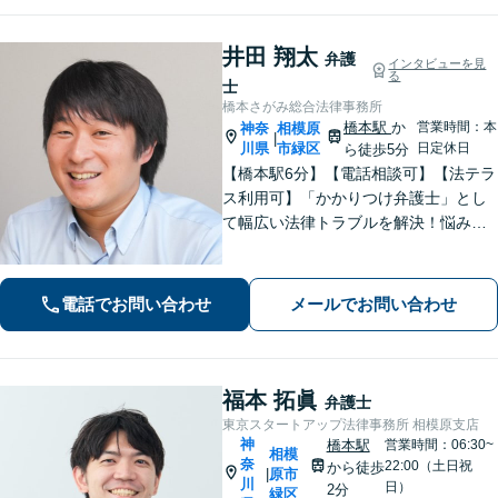
井田 翔太
弁護
インタビューを見
る
士
橋本さがみ総合法律事務所
橋本駅
か
営業時間：本
神奈
相模原
|
川県
市緑区
日定休日
ら徒歩5分
【橋本駅6分】【電話相談可】【法テラ
ス利用可】「かかりつけ弁護士」とし
て幅広い法律トラブルを解決！悩みに
寄り添いながら、誠実な対応を心がけ
ております「粘り強い交渉とフットワ
ークの軽さが強み」男性・女性弁護士
電話でお問い合わせ
メールでお問い合わせ
が所属し多角的な視点から解決へ尽力
いたします
福本 拓眞
弁護士
東京スタートアップ法律事務所 相模原支店
神
橋本駅
営業時間：06:30~
相模
奈
22:00（土日祝
から徒歩
原市
|
川
日）
2分
緑区