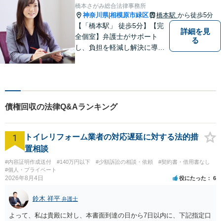
き出します。
橋本さがみ総合法律事務所
神奈川県
相模原市緑区
橋本駅
から徒歩5分
|
【「橋本駅」 徒歩5分】【完
詳細を見
全個室】弁護士がサポート
る
し、負担を軽減し解決に導き
ます。 お話をじっくり聞き、
お客様の気持ちを尊重しなが
ら解決策を提案します。 まず
はご相談いただき、今後の進
め方を一緒に考えましょう。
債権回収の法律Q&Aランキング
【法テラス利用可】
1
トイレリフォーム業者の対応遅延に対する法的措
置相談
#内容証明作成送付
#140万円以下
#少額訴訟の相談・依頼
#契約書・借用書なし
#個人・プライベート
2026年8月4日
役にたった
6
鈴木 祥平
弁護士
よって、私は貴殿に対し、本書面到達の日から7日以内に、下記指定口