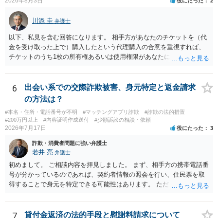
2026年8月3日
役にたった
2
川添 圭
弁護士
以下、私見を含む回答になります。 相手方があなたのチケットを（代
金を受け取った上で）購入したという代理購入の合意を重視すれば、
チケットのうち1枚の所有権あるいは使用権限があなたにあり、チケッ
トの引渡しを求める権利があるという主張が認められやすいといえま
す。 一方、このチケット購入には「相手方と一緒に行く」という合意
も付随していたことを無視することができません。こちらを重視すれ
6
出会い系での交際詐欺被害、身元特定と返金請求
ば、交際を終了させたことにより「一緒に行く」という結果の実現に
の方法は？
重大な障害が発生しており、当然にチケットを引き渡すべきといえる
#本名・住所・電話番号が不明
#マッチングアプリ詐欺
#詐欺の法的措置
かは微妙であり、むしろ返金すべきとするのが当事者の合理的意思に
#200万円以上
#内容証明作成送付
#少額訴訟の相談・依頼
合致するのではないか、という判断に傾くことになると思います。 例
2026年7月17日
役にたった
3
えば、当該チケットが座席指定である場合、交際を解消した2人が当日
詐欺・消費者問題に強い弁護士
隣り合わせになることは避けたいという心理が働くことも無理からぬ
若井 亮
弁護士
ところです。一方、チケットがエリア指定のアリーナ席であれば隣り
合わせにならずに済むかもしれませんし、そのチケットが入手困難で
初めまして。 ご相談内容を拝見しました。 まず、相手方の携帯電話番
あったり特別席であったりすれば、判断は変わってくるかもしれませ
号が分かっているのであれば、契約者情報の照会を行い、住民票を取
ん。当該チケットがチケット転売防止法に規定する特定興行入場券に
得することで身元を特定できる可能性はあります。 ただ、他人名義の
該当し、券面上使用者が指定されている場合には、チケット引渡し以
携帯電話であるなどした場合には特定に結びつけることは難しいとこ
外に選択肢がない場合もあるでしょう。 このように、本件の紛争は、
ろです。 LINEについても、詐欺の事案であれば照会できる可能性はあ
法的には「当事者の合理的意思」がどこにあるのかを追求した解決が
りますが、携帯電話の番号を経由する方法より難しくなります。 身元
7
貸付金返済の法的手段と慰謝料請求について