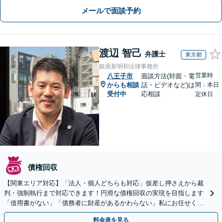
メールで面談予約
渡辺 智己
弁護士
東京都
銀座新明和法律事務所
営業時
八王子市
面談方法(対面・電
からも相談
話・ビデオなど)は
間：本日
受付中
応相談
定休日
債権回収
【関東エリア対応】「法人・個人どちらも対応」仮差し押さえから裁
判・強制執行まで対応できます！円滑な債権回収の実現を目指します
「借用書がない」「債務者に財産があるかわらない」私にお任せくだ
さい！【分割払いあり】【休日・夜間相談可】
料金表を見る