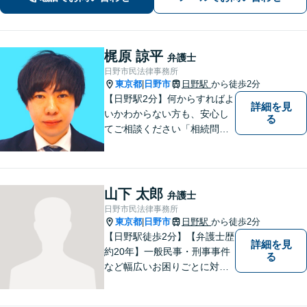
い。【電話・オンライン相談対応】
梶原 諒平
弁護士
日野市民法律事務所
東京都
日野市
日野駅
から徒歩2分
|
【日野駅2分】何からすればよ
詳細を見
いかわからない方も、安心し
る
てご相談ください「相続問
題：不動産相続、株式の相
続、遺留分侵害額請求、遺言
書作成など」「インターネッ
ト：誹謗中傷の削除、発信者
山下 太郎
弁護士
情報開示請求、名誉毀損によ
日野市民法律事務所
る損害賠償、企業や飲食店の
東京都
日野市
日野駅
から徒歩2分
|
風評被害対策など」
【日野駅徒歩2分】【弁護士歴
詳細を見
約20年】一般民事・刑事事件
る
など幅広いお困りごとに対応
可能。建築紛争や原発事故な
どの複雑な問題にも積極的に