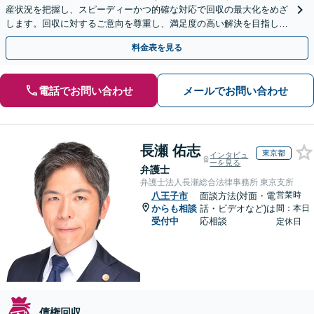
産状況を把握し、スピーディーかつ的確な対応で回収の最大化をめざ
します。回収に対するご意向を尊重し、満足度の高い解決を目指しま
す【休日・夜間相談対応】
料金表を見る
電話でお問い合わせ
メールでお問い合わせ
長瀬 佑志
東京都
インタビュ
ーを見る
弁護士
弁護士法人長瀬総合法律事務所 東京支所
営業時
八王子市
面談方法(対面・電
からも相談
話・ビデオなど)は
間：本日
受付中
応相談
定休日
債権回収