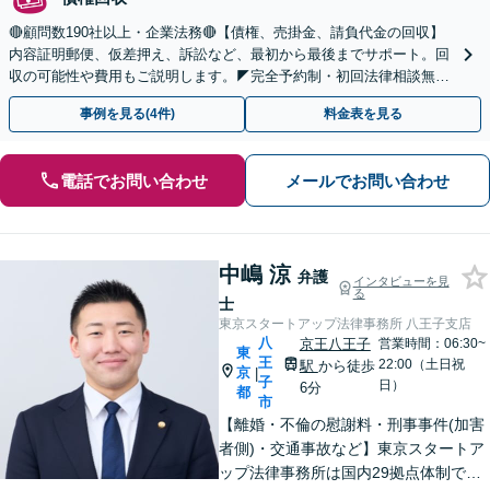
🔴顧問数190社以上・企業法務🔴【債権、売掛金、請負代金の回収】
内容証明郵便、仮差押え、訴訟など、最初から最後までサポート。回
収の可能性や費用もご説明します。◤完全予約制・初回法律相談無料
◢
事例を見る(4件)
料金表を見る
電話でお問い合わせ
メールでお問い合わせ
中嶋 涼
弁護
インタビューを見
る
士
東京スタートアップ法律事務所 八王子支店
八
京王八王子
営業時間：06:30~
東
王
22:00（土日祝
駅
から徒歩
京
|
子
日）
6分
都
市
【離婚・不倫の慰謝料・刑事事件(加害
者側)・交通事故など】東京スタートア
ップ法律事務所は国内29拠点体制で全