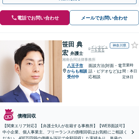
電話でお問い合わせ
メールでお問い合わせ
笹田 典
神奈川県
インタビュ
ーを見る
宏
弁護士
湘南合同法律事務所
営業時
八王子市
面談方法(対面・電
からも相談
話・ビデオなど)は
間：本日
受付中
応相談
定休日
債権回収
【関東エリア対応】【弁護士9人が在籍する事務所】【WEB面談可】
中小企業、個人事業主、フリーランスの債権回収はお気軽にご相談く
ださい。400万円弱の債権を訴訟で全額回収した実績あり。単発のご