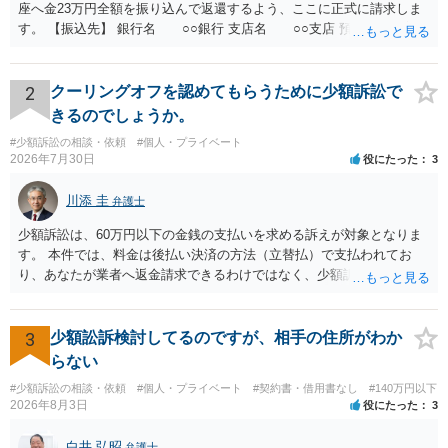
座へ金23万円全額を振り込んで返還するよう、ここに正式に請求しま
す。 【振込先】 銀行名 ○○銀行 支店名 ○○支店 預金種別 普通
口座番号 ○○○○○○○ 口座名義 ○○○○ 万一、上記期限までに返金がな
されない場合には、貴殿には任意に返金する意思がないものと判断
し、やむを得ず、返還金23万円及びこれに対する遅延損害金の支払い
2
クーリングオフを認めてもらうために少額訴訟で
を求める民事訴訟、支払督促その他必要な法的手続を直ちに講じま
きるのでしょうか。
す。 その際には、訴訟に要する費用その他法令上認められる金員につ
#少額訴訟の相談・依頼
#個人・プライベート
いても併せて請求する予定ですので、あらかじめ申し添えます。 本件
2026年7月30日
役にたった
3
は、貴殿自らが契約を解約したことによって生じた返還義務の履行を
求めるものにすぎません。貴殿の仕入先との取引関係や返金時期など
川添 圭
弁護士
の内部事情は、私に対する返還義務の発生や履行時期には何ら影響を
及ぼすものではありません。 これ以上、本件の解決を不必要に遅延さ
少額訴訟は、60万円以下の金銭の支払いを求める訴えが対象となりま
せることなく、誠意をもって速やかに返金手続を履行されるよう、強
す。 本件では、料金は後払い決済の方法（立替払）で支払われてお
く求めます。 以上
り、あなたが業者へ返金請求できるわけではなく、少額訴訟は使えな
いと思われます。 当該事業者と後払い決済業者を被告として債務不存
在確認請求訴訟を提起することも考えられますが、まずは後払い決済
業者へ（原契約のクーリング・オフの証拠の写しとともに）支払拒絶
3
少額訟訴検討してるのですが、相手の住所がわか
の通知書を送り、もし訴訟や支払督促を行ってきた場合には全面的に
らない
争う、というやり方がベターではないかと思います。弁護士会の相談
#少額訴訟の相談・依頼
#個人・プライベート
#契約書・借用書なし
#140万円以下
センター等で、消費者問題に強い弁護士（消費者保護委員会に所属し
2026年8月3日
役にたった
3
ているなど）へ相談されることをお勧めします。
白井 弘昭
弁護士