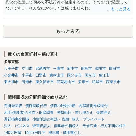
判決の確定して初めて不法行為が確定するので、それまでは確定して
ないですし、そんなにおかしくは感じませんね。
もっとみる
近くの市区町村を選び直す
多摩東部
八王子市
立川市
武蔵野市
三鷹市
府中市
昭島市
調布市
町田市
小金井市
小平市
日野市
東村山市
国分寺市
国立市
狛江市
東大和市
清瀬市
東久留米市
武蔵村山市
多摩市
稲城市
西東京市
債権回収の分野詳細で絞り込む
売掛金回収
債権回収代行
債権の時効中断
内容証明作成送付
相手(債務者)の所在・財産調査
強制執行・差し押さえ
仮差押え
遅延損害金回収
少額訴訟の相談・依頼
個人・プライベート
法人・ビジネス
連帯保証人
債務者の相続人
音信不通・行方不明の相手
140万円超
140万円以下
契約書・借用書なし