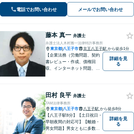
国対応！【ご自宅からの電話相談にも
対応(法律相談は完全予約制)】各分野で
電話でお問い合わせ
メールでお問い合わせ
専門性の高い弁護士が寄り添い解決を
サポートします。
藤本 真一
弁護士
弁護士法人木村雅一法律特許事務所
東京都
八王子市
京王八王子駅
から徒歩1分
|
【企業法務（労働問題、契約
詳細を見
書レビュー・作成、債権回
る
収、インターネット問題、ク
レーム・ハラスメント対応、
事業承継、顧問弁護士）、交
通事故に注力】【京王八王子
田村 良平
駅徒歩１分・八王子駅徒歩５
弁護士
分】
TAM法律事務所
東京都
八王子市
八王子駅
から徒歩8分
|
【八王子駅8分】【土日祝日・
詳細を見
早朝夜間の対応可】【離婚・
る
男女問題】男女ともに多数実