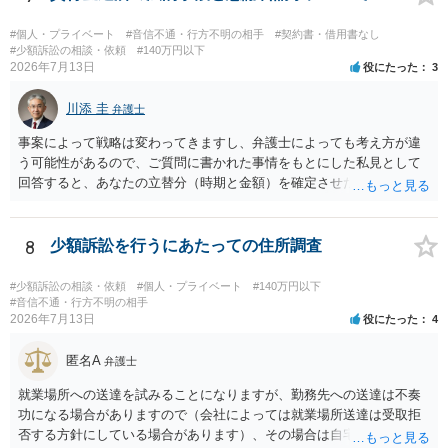
必要になると思われます。なかなか難しい問題なので、弁護士によっ
を特定した後は、返金の理屈があるかどうかを確認していきます。 基
ても回答は異なるかもしれません。
本的に贈与に該当する場合には返金請求ができません。 詐欺を含め、
#個人・プライベート
#音信不通・行方不明の相手
#契約書・借用書なし
当方に返金の理屈があるかどうかを確認していきます。 さらに、渡し
#少額訴訟の相談・依頼
#140万円以下
2026年7月13日
役にたった
3
た金額について、裏付けがあるかどうかも精査します。 上記を経て、
身元の特定、返金の理屈があると判断できるのであれば、まずは交渉
川添 圭
からスタートすることになるでしょう。 ご理解のとおり、詐欺である
弁護士
ことの立証は簡単ではありません。 刑事事件化が出来るのであれば、
事案によって戦略は変わってきますし、弁護士によっても考え方が違
返金交渉で有利になる可能性がありますが、民事上の詐欺の立証以上
う可能性があるので、ご質問に書かれた事情をもとにした私見として
に難しいところがあります。 こちらについては、一度、最寄りの警察
回答すると、あなたの立替分（時期と金額）を確定させた上で、淡々
署に被害相談をするようにしてください。 具体的な見通しに関して
と訴訟提起する方がよい事案ではないかと思料します。支払督促だ
は、証拠を拝見する必要があるため、直接弁護士にご相談された方が
と、もし異議申立てがなされる可能性が高そうであれば時間の浪費
良いかと思います。
（通常訴訟へ移行する日数分空転する）になりますし、支払督促及び
8
少額訴訟を行うにあたっての住所調査
その異議後の通常訴訟は相手方の住所地が管轄裁判所になるため（特
に相手方が遠方である場合は）対応が面倒な場合があるからです。相
#少額訴訟の相談・依頼
#個人・プライベート
#140万円以下
手方の主張については、和解で減額を考慮すればよいと思います。 な
#音信不通・行方不明の相手
2026年7月13日
役にたった
4
お、残念ながら、「連絡も返ってこず、返済の目処も立たずで精神的
ダメージが大きく」という理由では、慰謝料請求は通常は認められま
匿名A
せん。
弁護士
就業場所への送達を試みることになりますが、勤務先への送達は不奏
功になる場合がありますので（会社によっては就業場所送達は受取拒
否する方針にしている場合があります）、その場合は自宅の住所調査