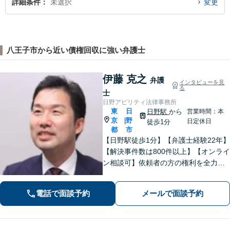
詳細条件
未選択
変更
八王子市から近い債権回収に強い弁護士
伊藤 克之
弁護
インタビューを見
る
士
日野アビリティ法律事務所
東
日
日野駅
から
営業時間：本
京
野
|
日定休日
徒歩1分
都
市
【日野駅徒歩1分】【弁護士経験22年】
【解決事件数は800件以上】【オンライ
ン相談可】依頼者の方の権利を全力で
守ります。特に労働問題に注力してい
ます。しっかりと状況をお聞きしま
電話で面談予約
メールで面談予約
す。社会的に弱い立場にある方の味方
です。お早めにご相談ください。