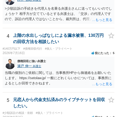
>少額訟訴の手続きを代理人を名乗る弁護士さんに送ってもいいのでし
ょうか？ 相手方が立てているとする弁護士は、「交渉」の代理人です
ので、訴訟の代理人ではないことから、裁判所は、代理人宛ての訴状
を受け取ることは無いと思われます。 なお、交渉段階で代理人が就い
ている場合は、相手方（被告）の住所で訴状を作成提出し、裁判所に
代理人が就いていたことを知らせると（訴状の記載内容から明らかな
4
上階の水出しっぱなしによる漏水被害、130万円
場合も）、裁判所が当該代理人弁護士に事前連絡し、引き続き訴訟も
の回収方法を相談したい
受任するかを聞いたうえで、受任の意志が明らかになったところで、
#140万円以下
#債権回収代行
#個人・プライベート
直接被告に送達するのではなく、代理人に訴状の受領を促すこともあ
2026年7月16日
役にたった
5
ります。 ラインのやり取りでしか証拠がないと、実際の本人性が明ら
かではありません。もちろん弁護士（２０万円の請求で代理人弁護士
債権回収に強い弁護士
に委任するかも疑わしいのですが）も住所は明らかにしないでしょ
瀬戸 伸一
弁護士
う。 何か本人を示す事実（振込先などの情報）から、相手の住所等の
当職の個別のご依頼に関しては、当事務所HPから御連絡をお願いいた
情報を割り出していくしかないように思えます。 以上、ご参考まで。
します。 https://setolaw.jp/ 一般にどれくらいかについては、事務所に
よるとしか回答できかねます。
5
元恋人から代金支払済みのライブチケットを回収
したい。
#少額訴訟の相談・依頼
#個人・プライベート