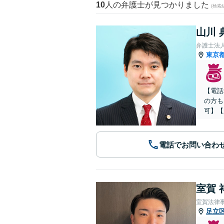
10
人の弁護士が見つかりました
(検索
山川 
弁護士法人
東京
【電話
の方も
可】【
電話でお問い合わ
室賀 
室賀法律
足立