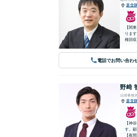
足立
【関東
ります
権回収
電話でお問い合わ
野﨑 
法律事務
足立
【神谷
す。顧
【夜間