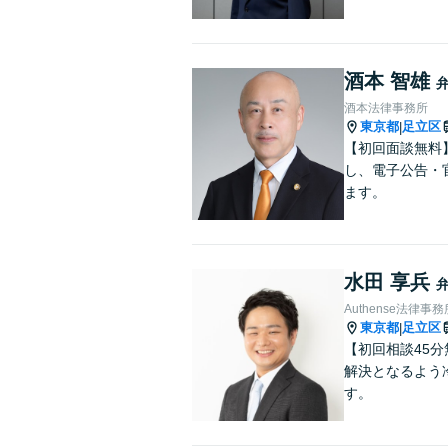
酒本 智雄
酒本法律事務所
東京都
足立区
|
【初回面談無料
し、電子公告・
ます。
水田 享兵
Authense法律
東京都
足立区
|
【初回相談45
解決となるよう
す。