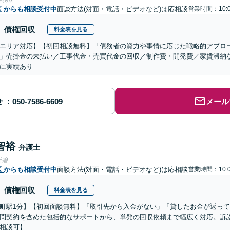
区
からも相談受付中
面談方法(対面・電話・ビデオなど)は応相談
営業時間：10:0
債権回収
料金表を見る
エリア対応】【初回相談無料】「債務者の資力や事情に応じた戦略的アプロ
」売掛金の未払い／工事代金・売買代金の回収／制作費・開発費／家賃滞納
に実績あり
せ
メール
智裕
弁護士
所碧
区
からも相談受付中
面談方法(対面・電話・ビデオなど)は応相談
営業時間：10:0
債権回収
料金表を見る
町駅1分】【初回面談無料】「取引先から入金がない」「貸したお金が返っ
問契約を含めた包括的なサポートから、単発の回収依頼まで幅広く対応。訴
相談可】