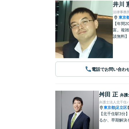
井川 
法律事務
東京
【年間2
富。複雑
談無料】
電話でお問い合わ
舛田 正
弁護
弁護士法人北千住
東京都
足立区
|
【北千住駅3分
るか、早期解決