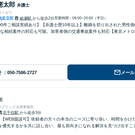
憲太郎
弁護士
所イガワ
都
足立区
綾瀬駅
から徒歩2分
営業時間：09:00~20:00（平日）
|
00件ご相談実績あり】【弁護士歴10年以上】離婚を切り出された男性
な相続案件の対応も可能。加害者側の交通事故案件も対応【東京メトロ
せ
メール
士
パブリック法律事務所
北千住駅
から徒歩3分
】【WEB面談可】依頼者の方々の本当のニーズに寄り添い、時間をかけ
を優先するかを共に話し合い、最も前向きになれる解決を見つけ出すこ