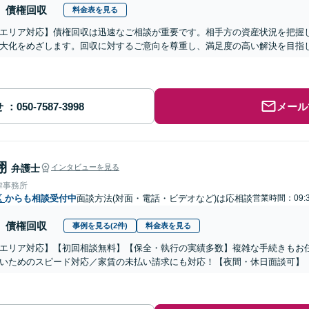
債権回収
料金表を見る
エリア対応】債権回収は迅速なご相談が重要です。相手方の資産状況を把握
大化をめざします。回収に対するご意向を尊重し、満足度の高い解決を目指
せ
メール
翔
弁護士
インタビューを見る
律事務所
区
からも相談受付中
面談方法(対面・電話・ビデオなど)は応相談
営業時間：09:3
債権回収
事例を見る(2件)
料金表を見る
エリア対応】【初回相談無料】【保全・執行の実績多数】複雑な手続きもお
いためのスピード対応／家賃の未払い請求にも対応！【夜間・休日面談可】