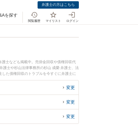
弁護士の方はこちら
&Aを探す
閲覧履歴
マイリスト
ログイン
弁護士なども掲載中。売掛金回収や債権回収代
弁護士や杉山法律事務所の杉山 成榮 弁護士、法
生した債権回収のトラブルを今すぐに弁護士に
立区内の弁護士に相談予約したい』などでお困り
変更
変更
変更