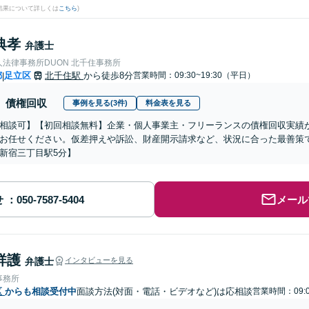
結果について詳しくは
こちら
)
典孝
弁護士
法律事務所DUON 北千住事務所
都
足立区
北千住駅
から徒歩8分
営業時間：09:30~19:30（平日）
|
債権回収
事例を見る(3件)
料金表を見る
相談可】【初回相談無料】企業・個人事業主・フリーランスの債権回収実績
お任せください。仮差押えや訴訟、財産開示請求など、状況に合った最善策
新宿三丁目駅5分】
せ
メール
祥護
弁護士
インタビューを見る
事務所
区
からも相談受付中
面談方法(対面・電話・ビデオなど)は応相談
営業時間：09:0