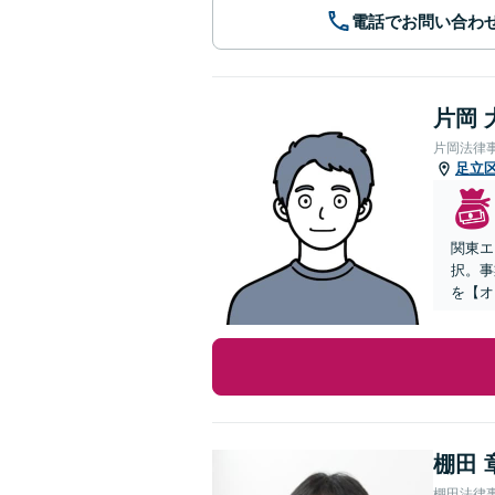
電話でお問い合わ
片岡 
片岡法律
足立
関東エ
択。事
を【オ
棚田 
棚田法律