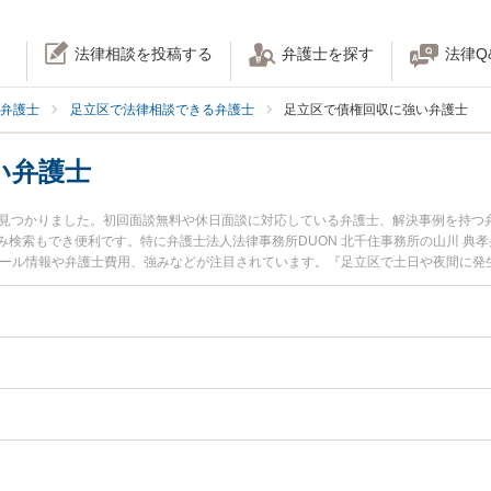
法律相談を投稿する
弁護士を探す
法律Q
弁護士
足立区で法律相談できる弁護士
足立区で債権回収に強い弁護士
い弁護士
名見つかりました。初回面談無料や休日面談に対応している弁護士、解決事例を持つ
検索もでき便利です。特に弁護士法人法律事務所DUON 北千住事務所の山川 典孝
ィール情報や弁護士費用、強みなどが注目されています。『足立区で土日や夜間に発
豊富な近くの弁護士を検索したい』『初回相談無料で債権回収を法律相談できる足