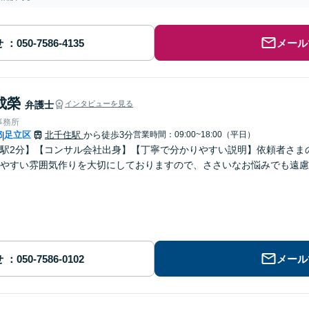
せ
メール
成榮
弁護士
インタビューを見る
事務所
都
足立区
北千住駅
から徒歩3分
営業時間：09:00~18:00（平日）
|
駅2分】【コンサル会社出身】【丁寧で分かりやすい説明】依頼者さま
やすい雰囲気作りを大切にしておりますので、ささいなお悩みでも遠慮
せ
メール