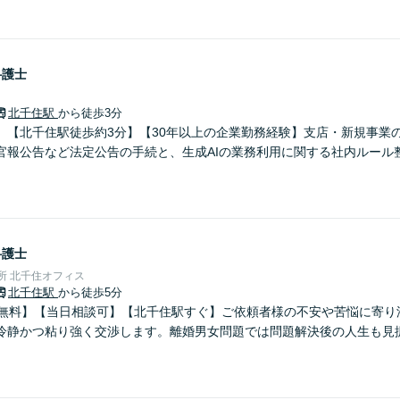
弁護士
北千住駅
から徒歩3分
】【北千住駅徒歩約3分】【30年以上の企業勤務経験】支店・新規事業
官報公告など法定公告の手続と、生成AIの業務利用に関する社内ルール
弁護士
事務所 北千住オフィス
北千住駅
から徒歩5分
分無料】【当日相談可】【北千住駅すぐ】ご依頼者様の不安や苦悩に寄り
冷静かつ粘り強く交渉します。離婚男女問題では問題解決後の人生も見