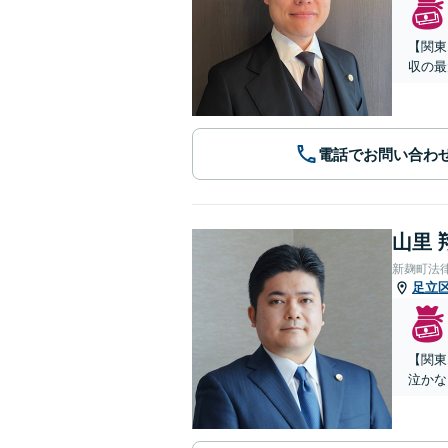
【関東
収の最
電話でお問い合わ
山里 
新麹町法
足立
【関東
泣かな