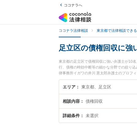
ココナラへ
ココナラ法律相談
東京都で法律相談できる
足立区の債権回収に強
東京都の足立区で債権回収に強い弁護士が10
行、債権の時効中断等の細かな分野での絞り込み
律事務所イガワの井川 憲太郎弁護士のプロフ
相談したい』『債権回収のトラブル解決の実績
の相談者さんにおすすめです。
エリア
東京都、足立区
相談内容
債権回収
詳細条件
未選択