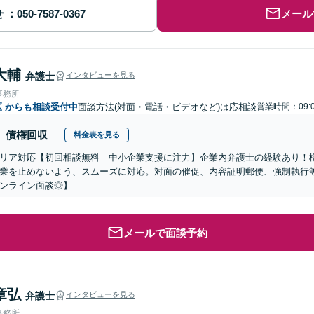
せ
メール
大輔
弁護士
インタビューを見る
事務所
区
からも相談受付中
面談方法(対面・電話・ビデオなど)は応相談
営業時間：09:0
債権回収
料金表を見る
リア対応【初回相談無料｜中小企業支援に注力】企業内弁護士の経験あり！
業を止めないよう、スムーズに対応。対面の催促、内容証明郵便、強制執行
ンライン面談◎】
メールで面談予約
章弘
弁護士
インタビューを見る
事務所