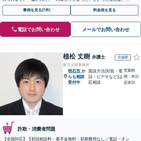
早めにご相談ください。【電話・メール・WEB相談可】
事例を見る(7件)
料金表を見る
電話でお問い合わせ
メールでお問い合わせ
植松 丈樹
弁護士
宮城県
蒼天法律事務所
営業時
明石市
か
面談方法(対面・電
らも相談
話・ビデオなど)は
間：本日
受付中
応相談
定休日
詐欺・消費者問題
【全国対応】【初回相談料・着手金無料・初期費用なし／電話・オン