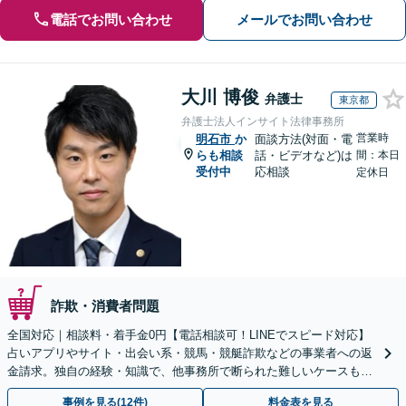
電話でお問い合わせ
メールでお問い合わせ
大川 博俊
弁護士
東京都
弁護士法人インサイト法律事務所
営業時
明石市
か
面談方法(対面・電
らも相談
話・ビデオなど)は
間：本日
受付中
応相談
定休日
詐欺・消費者問題
全国対応｜相談料・着手金0円【電話相談可！LINEでスピード対応】
占いアプリやサイト・出会い系・競馬・競艇詐欺などの事業者への返
金請求。独自の経験・知識で、他事務所で断られた難しいケースも解
決に導いた実績あり。まずはお気軽にご相談ください
事例を見る(12件)
料金表を見る