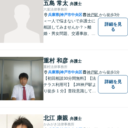
います。一人ひとりに誠意を
五島 常太
弁護士
持って尽力しますので、ぜひ
六葉法律事務所
一度ご相談ください。
兵庫県
神戸市中央区
神戸駅
から徒歩3分
|
＜一人で悩まないで弁護士に
詳細を見
相談してみませんか？＞離
る
婚・男女問題、交通事故、刑
事事件・・・お一人お一人の
納得できる解決を目指しま
す。まずは、ご相談くださ
い。
重村 和彦
弁護士
重村法律事務所
兵庫県
神戸市中央区
神戸駅
から徒歩1分
|
【初回相談30分間無料】【法
詳細を見
テラス利用可】【JR神戸駅よ
る
り徒歩 1 分】普段意識してい
ない「法律」が、突然大手を
広げて眼前に立ちはだかるこ
ともあります。そんな時はお
気軽にご相談下さい。
北江 康親
弁護士
かみがき法律事務所