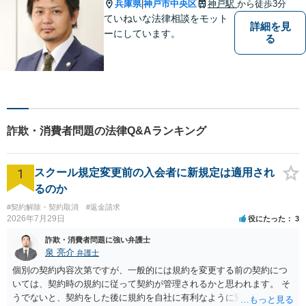
兵庫県
神戸市中央区
神戸駅
から徒歩3分
|
ていねいな法律相談をモット
詳細を見
ーにしています。
る
詐欺・消費者問題の法律Q&Aランキング
1
スクール規定変更前の入会者に新規定は適用され
るのか
#契約解除・契約取消
#返金請求
2026年7月29日
役にたった
3
詐欺・消費者問題に強い弁護士
泉 亮介
弁護士
個別の契約内容次第ですが、一般的には規約を変更する前の契約につ
いては、契約時の規約に従って契約が管理されるかと思われます。 そ
うでないと、契約をした後に規約を自社に有利なように変更し、それ