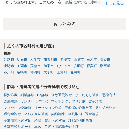
として扱われます。このため一応、実親に対する扶養料請求として法
律的には成り立つ可能性があります。 ただし、実子と同居する元配偶
者宛に養育費を支払っており、当該養育費は実子の進学費用の趣旨も
一部含まれています。また、私立大学進学について貴殿が了解したわ
もっとみる
けではないという事情も存在します。 こうした場合には、支払を拒ん
だとしても学費の請求が裁判所によって強制される可能性は低いとい
えます。 以上整理したとおり、貴殿の事情を説明し支払えないと実子
に伝えるのが良い対処法と思います。
近くの市区町村を選び直す
播磨
姫路市
明石市
相生市
加古川市
赤穂市
西脇市
三木市
高砂市
小野市
加西市
宍粟市
加東市
たつの市
多可町
稲美町
播磨町
市川町
福崎町
神河町
太子町
上郡町
佐用町
詐欺・消費者問題の分野詳細で絞り込む
投資詐欺
副業詐欺
FX詐欺
仮想通貨詐欺
ぼったくり被害
悪徳商法
霊感商法
ワンクリック詐欺
マッチングアプリ詐欺
架空請求
フィッシング詐欺
オークション詐欺
高齢者の詐欺被害
振り込め詐欺
還付金詐欺
マルチ商法被害
契約解除・契約取消
返金請求
高額請求への対応
恐喝・脅迫への対応
詐欺の法的措置
少額訴訟サポート
本名・住所・電話番号が判明