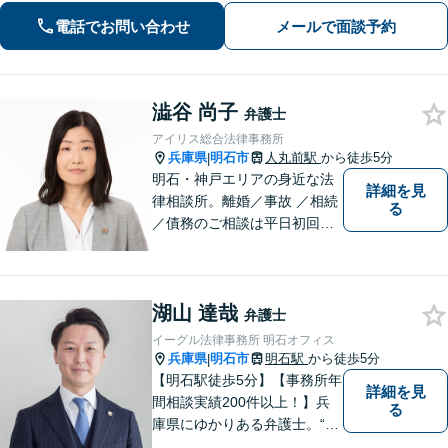
トワーク軽く迅速・誠実に対応しま
電話でお問い合わせ
メールで面談予約
す。まずはお気軽にご相談ください。
澁谷 尚子
弁護士
アイリス総合法律事務所
兵庫県
明石市
人丸前駅
から徒歩5分
|
明石・神戸エリアの身近な法
詳細を見
律相談所。離婚／事故 ／相続
る
／債務のご相談は平日初回３
０分無料です。【JR明石駅徒
歩10分，裁判所前】【土日祝
対応可】
湖山 達哉
弁護士
イーグル法律事務所 明石オフィス
兵庫県
明石市
明石駅
から徒歩5分
|
【明石駅徒歩5分】【事務所年
詳細を見
間相談実績200件以上！】兵
る
庫県にゆかりある弁護士。“プ
ロフェッショナル” として、依