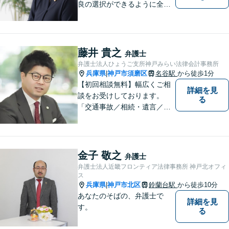
良の選択ができるように全力
でサポートさせていただきま
す。みなさんが思っているよ
りも、法律で解決できること
は数多くあります。 小さな悩
藤井 貴之
弁護士
み事が大きなトラブルや事件
弁護士法人ひょうご支所神戸みらい法律会計事務所
になってしまう前に、ご相談
兵庫県
神戸市須磨区
名谷駅
から徒歩1分
|
ください。
【初回相談無料】幅広くご相
詳細を見
談をお受けしております。
る
「交通事故／相続・遺言／離
婚・男女問題/刑事事件/借金問
題」など、個人から企業法務
までお気軽にご相談くださ
い。公認会計士試験合格者。
金子 敬之
弁護士
【夜間・休日相談可能（要予
弁護士法人近畿フロンティア法律事務所 神戸北オフィ
約）】【弁護士歴10年以上】
ス
兵庫県
神戸市北区
鈴蘭台駅
から徒歩10分
|
あなたのそばの、弁護士で
詳細を見
す。
る