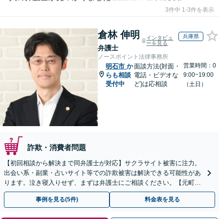
3件中 1-3件を表示
倉林 伸明
兵庫県
インタビュ
ーを見る
弁護士
ノースポイント法律事務所
営業時間：0
明石市
か
面談方法(対面・
らも相談
電話・ビデオな
9:00~19:00
受付中
ど)は応相談
（土日）
詐欺・消費者問題
【初回相談から解決まで同弁護士が対応】サクラサイト被害に注力。
出会い系・副業・占いサイト等での詐欺被害は解決できる可能性があ
ります。泣き寝入りせず、まずは弁護士にご相談ください。【元町駅
1分・土日夜間の相談歓迎】
事例を見る(5件)
料金表を見る