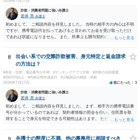
2026年7月27日
詐欺・消費者問題に強い弁護士
若井 亮
弁護士
初めまして。 ご相談内容を拝見しました。 当時の相手方の内心は不明
ですが、携帯電話代を払ってあげると言われてお金を受け取っただけ
であれば窃盗になりません。 また、民事上も贈与契約に該当すると思
われるところ、返済の義務はありません。 これ以上のやり取りをせ
ず、可能であればブロックをするようにしてください。 ご不安であれ
ば、最寄りの警察署に相談をしても良いかもしれません。 以上、ご参
8
出会い系での交際詐欺被害、身元特定と返金請求
考になれば幸いです。
の方法は？
#本名・住所・電話番号が不明
#マッチングアプリ詐欺
#詐欺の法的措置
#200万円以上
#内容証明作成送付
#少額訴訟の相談・依頼
2026年7月17日
役にたった
3
詐欺・消費者問題に強い弁護士
若井 亮
弁護士
初めまして。 ご相談内容を拝見しました。 まず、相手方の携帯電話番
号が分かっているのであれば、契約者情報の照会を行い、住民票を取
得することで身元を特定できる可能性はあります。 ただ、他人名義の
携帯電話であるなどした場合には特定に結びつけることは難しいとこ
ろです。 LINEについても、詐欺の事案であれば照会できる可能性はあ
りますが、携帯電話の番号を経由する方法より難しくなります。 身元
9
弁護士の態度に不満、他の事務所に相談すべき