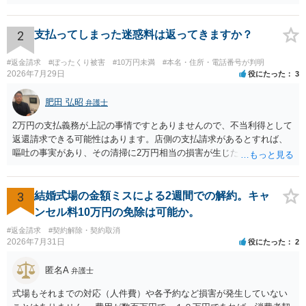
を従前の顧客にも適用するということが認められてしまい不合理とな
る場合があるかと思われます。
2
支払ってしまった迷惑料は返ってきますか？
#返金請求
#ぼったくり被害
#10万円未満
#本名・住所・電話番号が判明
2026年7月29日
役にたった
3
肥田 弘昭
弁護士
2万円の支払義務が上記の事情ですとありませんので、不当利得として
返還請求できる可能性はあります。店側の支払請求があるとすれば、
嘔吐の事実があり、その清掃に2万円相当の損害が生じた場合です。ご
参考にしてください。
3
結婚式場の金額ミスによる2週間での解約。キャ
ンセル料10万円の免除は可能か。
#返金請求
#契約解除・契約取消
2026年7月31日
役にたった
2
匿名A
弁護士
式場もそれまでの対応（人件費）や各予約など損害が発生していない