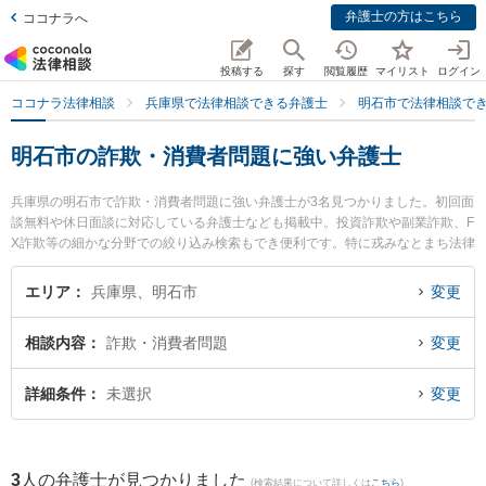
弁護士の方はこちら
ココナラへ
投稿する
探す
閲覧履歴
マイリスト
ログイン
ココナラ法律相談
兵庫県で法律相談できる弁護士
明石市で法律相談で
明石市の詐欺・消費者問題に強い弁護士
兵庫県の明石市で詐欺・消費者問題に強い弁護士が3名見つかりました。初回面
談無料や休日面談に対応している弁護士なども掲載中。投資詐欺や副業詐欺、F
X詐欺等の細かな分野での絞り込み検索もでき便利です。特に戎みなとまち法律
事務所の戎 卓一弁護士やアイリス総合法律事務所の澁谷 尚子弁護士、イーグル
法律事務所 明石オフィスの湖山 達哉弁護士のプロフィール情報や弁護士費用、
エリア
兵庫県、明石市
変更
強みなどが注目されています。『明石市で土日や夜間に発生した詐欺・消費者
問題のトラブルを今すぐに弁護士に相談したい』『詐欺・消費者問題のトラブ
相談内容
詐欺・消費者問題
変更
ル解決の実績豊富な近くの弁護士を検索したい』『初回相談無料で詐欺・消費
者問題を法律相談できる明石市内の弁護士に相談予約したい』などでお困りの
相談者さんにおすすめです。
詳細条件
未選択
変更
3
人の弁護士が見つかりました
(検索結果について詳しくは
こちら
)