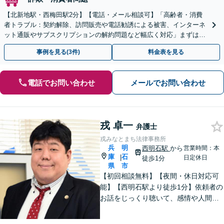
【北新地駅・西梅田駅2分】【電話・メール相談可】「高齢者・消費
者トラブル：契約解除、訪問販売や電話勧誘による被害、インターネ
ット通販やサブスクリプションの解約問題など幅広く対応」まずは一
度ご相談ください【休日・夜間相談可】
事例を見る(3件)
料金表を見る
電話でお問い合わせ
メールでお問い合わせ
戎 卓一
弁護士
戎みなとまち法律事務所
兵
明
西明石駅
から
営業時間：本
庫
石
|
日定休日
徒歩1分
県
市
【初回相談無料】【夜間・休日対応可
能】【西明石駅より徒歩1分】依頼者の
お話をじっくり聴いて、感情や人間関
係にも配慮して柔軟に最適な解決策を
考えます。1日も早い解決のためにフッ