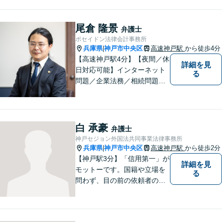
尾倉 隆景
弁護士
ポセイドン法律会計事務所
兵庫県
神戸市中央区
高速神戸駅
から徒歩4分
|
【高速神戸駅4分】【夜間／休
詳細を見
日対応可能】インターネット
る
問題／企業法務／相続問題／
不動産問題／労働問題など、
幅広く対応可能。どうぞおお
気軽にご相談ください。
白 承豪
弁護士
神戸セジョン外国法共同事業法律事務所
兵庫県
神戸市中央区
高速神戸駅
から徒歩2分
|
【神戸駅3分】「信用第一」が
詳細を見
モットーです。国籍や立場を
る
問わず、目の前の依頼者のた
めに全力を尽くしてまいりま
した。日韓渉外事件のみなら
ず、幅広い分野を取り扱って