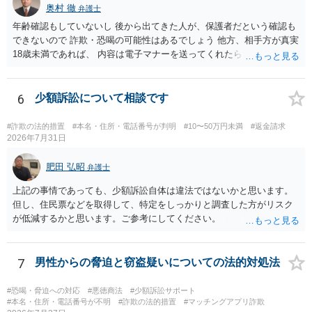
奥村 徹
弁護士
年齢確認もしていないし 後から出てきた人が、保護者だという確認も
できないので 詐欺・恐喝の可能性はあるでしょう 他方、相手方が真実
18歳未満であれば、 内容は電子マナーを送ってくれたら自慰行為など
の動画を要望通りに撮って送るよと言ったやりとりでした。 自分は動
画の尺は10分ほど、服を着たままで胸を触って欲しい、などの要望を
して、要求された金額(1000円程度)の電子マネーを送信してしまいま
6
少額訴訟について相談です
した。 そこから、撮影するまで暇なので顔の雰囲気の写真を交換して
欲しい、住んでいる都道府県と区を教えてと言われたので教えたりと
#詐欺の法的措置
#本名・住所・電話番号が判明
#10〜50万円未満
#返金請求
言ったやり取りをしていました。 というやりとりは、青少年条例違反
2026年7月31日
（わいせつ行為）の疑いがあります。18歳未満と知らなくても処罰可
能です。
肥田 弘昭
弁護士
上記の事情であっても、少額訴訟自体は違法ではないかと思います。
但し、住民票などを取得して、特定をしっかりと調査した方がリスク
が低減するかと思います。ご参考にしてください。
7
男性からの脅迫と窃盗疑いについての法的対処法
#恐喝・脅迫への対応
#悪徳商法
#少額訴訟サポート
#本名・住所・電話番号が不明
#詐欺の法的措置
#マッチングアプリ詐欺