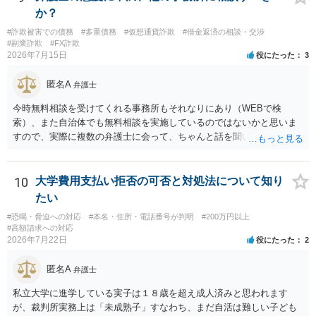
を特定した後は、返金の理屈があるかどうかを確認していきます。 基
か？
本的に贈与に該当する場合には返金請求ができません。 詐欺を含め、
#詐欺被害での債務
#多重債務
#仮想通貨詐欺
#借金返済の相談・交渉
当方に返金の理屈があるかどうかを確認していきます。 さらに、渡し
#副業詐欺
#FX詐欺
た金額について、裏付けがあるかどうかも精査します。 上記を経て、
2026年7月15日
役にたった
3
身元の特定、返金の理屈があると判断できるのであれば、まずは交渉
からスタートすることになるでしょう。 ご理解のとおり、詐欺である
匿名A
弁護士
ことの立証は簡単ではありません。 刑事事件化が出来るのであれば、
返金交渉で有利になる可能性がありますが、民事上の詐欺の立証以上
今時無料相談を受けてくれる事務所もそれなりにあり（WEBで検
に難しいところがあります。 こちらについては、一度、最寄りの警察
索）、また自治体でも無料相談を実施しているのではないかと思いま
署に被害相談をするようにしてください。 具体的な見通しに関して
すので、実際に複数の弁護士に会って、ちゃんと話を聞いてくれる
は、証拠を拝見する必要があるため、直接弁護士にご相談された方が
方、高圧的ではない方に相談した方が良いでしょう。その弁護士の方
良いかと思います。
はそもそも事案を把握できていないようですので、御相談の案件につ
いては弁護士として能力不足なのかもしれません。相手にしない方が
10
大学費用支払い拒否の可否と対処法について知り
良いと思います。ただ、仮想通貨詐欺の被害回復は現実的には難しい
たい
かもしれません。
#恐喝・脅迫への対応
#本名・住所・電話番号が判明
#200万円以上
#高額請求への対応
2026年7月22日
役にたった
2
匿名A
弁護士
私立大学に進学している実子は１８歳を超え成人済みと思われます
が、裁判所実務上は「未成熟子」すなわち、まだ自活は難しい子ども