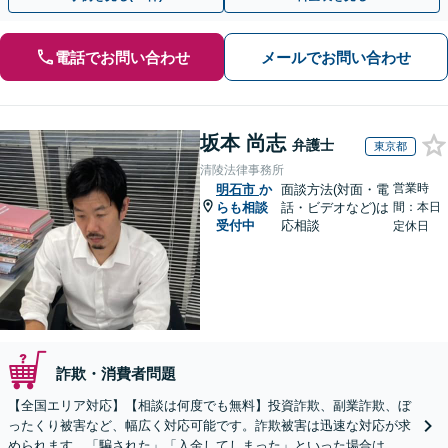
電話でお問い合わせ
メールでお問い合わせ
坂本 尚志
弁護士
東京都
清陵法律事務所
営業時
明石市
か
面談方法(対面・電
らも相談
話・ビデオなど)は
間：本日
受付中
応相談
定休日
詐欺・消費者問題
【全国エリア対応】【相談は何度でも無料】投資詐欺、副業詐欺、ぼ
ったくり被害など、幅広く対応可能です。詐欺被害は迅速な対応が求
められます。「騙された」「入金してしまった」といった場合は、お