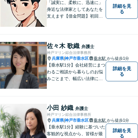
「誠実に、柔軟に、迅速に」
詳細を見
身近な法律家としてあなたを
る
支えます【借金問題】初回相
談無料／法テラスOK。丁寧な
説明で納得感ある解決を【相
続問題】生前対策から相続発
生後の手続き・トラブル対応
佐々木 歌織
弁護士
までワンストップで対応【オ
神戸マリン綜合法律事務所
ンライン面談OK】
兵庫県
神戸市垂水区
垂水駅
から徒歩1分
|
【垂水駅1分】会社経営にまつ
詳細を見
わるご相談から暮らしのお悩
る
みごとまで、幅広い法律にま
つわるお悩みに対応していま
す。問題解決に向けて誠心誠
意アドバイスさせていただき
ますので、悩まれる前に、お
小田 紗織
弁護士
早めにご相談ください。
神戸マリン綜合法律事務所
兵庫県
神戸市垂水区
垂水駅
から徒歩1分
|
【垂水駅1分】経験に基づいた
詳細を見
客観的な視点から、皆様が最
る