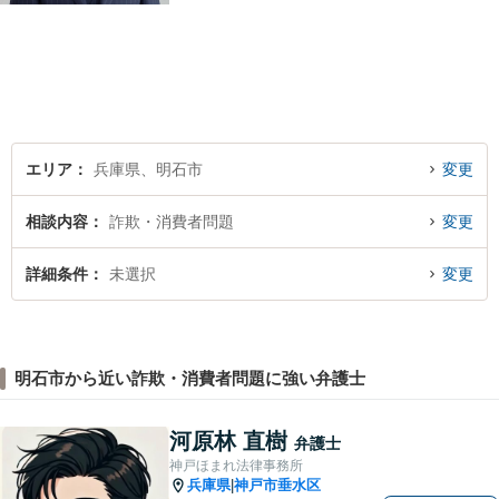
頼者のために尽力します。複
数弁護士が連携し、高度な問
題にも迅速に対応いたしま
す。【初回無料相談】
エリア
兵庫県、明石市
変更
相談内容
詐欺・消費者問題
変更
詳細条件
未選択
変更
明石市から近い詐欺・消費者問題に強い弁護士
河原林 直樹
弁護士
神戸ほまれ法律事務所
兵庫県
神戸市垂水区
|