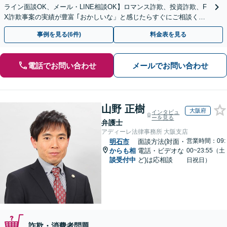
ライン面談OK、メール・LINE相談OK】ロマンス詐欺、投資詐欺、F
X詐欺事案の実績が豊富 ｢おかしいな」と感じたらすぐにご相談くだ
さい。
事例を見る(6件)
料金表を見る
電話でお問い合わせ
メールでお問い合わせ
山野 正樹
大阪府
インタビュ
ーを見る
弁護士
アディーレ法律事務所 大阪支店
営業時間：09:
明石市
面談方法(対面・
からも相
電話・ビデオな
00~23:55（土
談受付中
ど)は応相談
日祝日）
詐欺・消費者問題