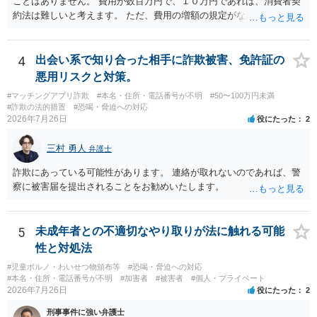
ことはありません。 費用が数百万円で、１０万円であれば、消費者契
約法は難しいと考えます。 ただ、費用の増額の規定がなかったのに増
額するのは契約違反ですので、増額に応じずに契約を維持すればよい
ということになり、解約するのは理由がないことになります。
4
出会い系で知り合った相手に詐欺被害、免許証の
悪用リスクと対策。
#マッチングアプリ詐欺
#本名・住所・電話番号が不明
#50〜100万円未満
#詐欺の法的措置
#恐喝・脅迫への対応
2026年7月26日
役にたった
2
三村 勇人
弁護士
詐欺にあっている可能性があります。 連絡が取れないのであれば、警
察に被害届を提出されることをお勧めいたします。
5
未成年者との不適切なやり取りが法に触れる可能
性と対処法
#児童ポルノ・わいせつ物頒布等
#恐喝・脅迫への対応
#本名・住所・電話番号が不明
#加害者
#被害者
#個人・プライベート
2026年7月26日
役にたった
2
刑事事件に強い弁護士