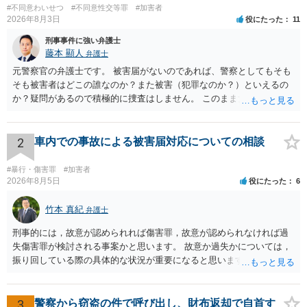
#不同意わいせつ
#不同意性交等罪
#加害者
2026年8月3日
役にたった
11
刑事事件に強い弁護士
藤本 顯人
弁護士
元警察官の弁護士です。 被害届がないのであれば、警察としてもそも
そも被害者はどこの誰なのか？また被害（犯罪なのか？）といえるの
か？疑問があるので積極的に捜査はしません。 このまま女性から警察
への届出がなければ何事もなく終わると思います。
2
車内での事故による被害届対応についての相談
#暴行・傷害罪
#加害者
2026年8月5日
役にたった
6
竹本 真紀
弁護士
刑事的には，故意が認められれば傷害罪，故意が認められなければ過
失傷害罪が検討される事案かと思います。 故意か過失かについては，
振り回している際の具体的な状況が重要になると思います。 民事的に
は，不法行為に基づく損害賠償請求の対象となり，こちらは故意でも
過失でも該当するでしょう。 因果関係（刑事も民事も影響あり）とし
ては，数週間経過している点も問題になるかもしれません。 因果関係
3
警察から窃盗の件で呼び出し、財布返却で自首す