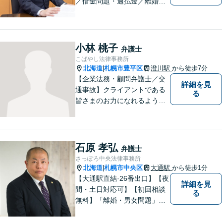
／借金問題・過払金／離婚／
不貞慰謝料／交通事故／刑事
事件など、個人のお悩みから
事業・会社関係のご相談まで
気軽にお問い合わせ下さい。
小林 桃子
弁護士
こばやし法律事務所
北海道
札幌市豊平区
澄川駅
から徒歩7分
|
【企業法務・顧問弁護士／交
詳細を見
通事故】クライアントである
る
皆さまのお力になれるよう全
力を尽くします。お気軽にお
相談ください。
石原 孝弘
弁護士
さっぽろ中央法律事務所
北海道
札幌市中央区
大通駅
から徒歩1分
|
【大通駅直結·26番出口】【夜
詳細を見
間・土日対応可】【初回相談
る
無料】「離婚・男女問題」
「刑事事件」 に注力していま
す。民事事件一般もご相談く