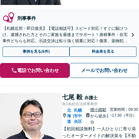
刑事事件
【札幌近郊・即日接見】【電話相談可】スピード対応！すぐに駆けつ
け、逮捕された方とそのご家族を最後までサポート！身柄事件・在宅
事件どちらも対応。示談交渉は粘り強く慎重に対応！傷害、薬物犯
罪、窃盗、詐欺、性犯罪など【秘密厳守・プライバシー配慮】
事例を見る(6件)
料金表を見る
電話でお問い合わせ
メールでお問い合わせ
七尾 毅
弁護士
南3条総合法律事務所
狸小路駅
営業時間：09:30
北
札幌
~17:30（平日）
海
市中
から徒歩1
|
道
央区
分
【初回相談無料】一人ひとりに寄り添
ったオーダーメイドの解決策を【不動