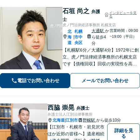
します
石垣 尚之
弁護
インタビューを見
る
士
虎ノ門法律経済事務所 札幌支店
大通駅
か
営業時間：09:00
北
札幌
~19:00（平日）
海
市中
ら徒歩4
|
道
央区
分
【札幌駅6分／大通駅4分】1972年に創
立、虎ノ門法律経済事務所の札幌支店
です【債権回収】回収の実現性を高め
るために、的確かつ迅速な対応を心が
けます【労働・雇用】労使双方の対応
電話でお問い合わせ
メールでお問い合わせ
経験を活かし、相談者さまのご要望に
沿った解決策をご提案いたします
西脇 崇晃
弁護士
弁護士法人江別法律事務所
北海道
江別市
野幌駅
から徒歩10分
|
【江別市・札幌市・岩見沢市
詳細を見
ほか近郊の皆様へ】遺産相続
る