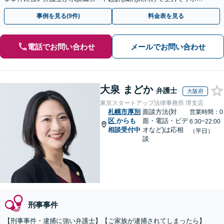
トします。【加害者側の相談専門】
事例を見る(9件)
料金表を見る
電話でお問い合わせ
メールでお問い合わせ
大泉 まどか
弁護士
大阪府
東京スタートアップ法律事務所 堺支店
札幌市厚別
面談方法(対
営業時間：0
区
からも
面・電話・ビデ
6:30~22:00
相談受付中
オなど)は応相
（平日）
談
刑事事件
【刑事事件・逮捕に強い弁護士】【ご家族が逮捕されてしまったら】