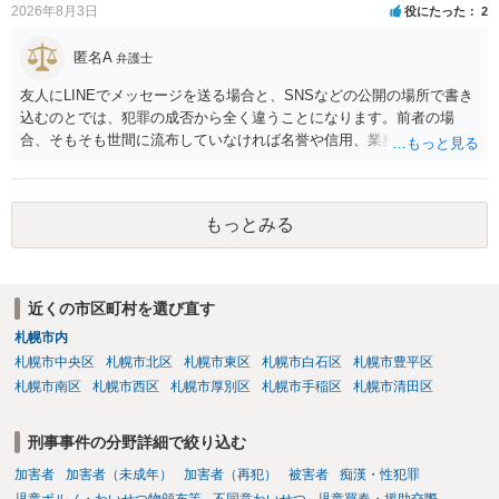
2026年8月3日
人の話（故意を否認する話）が実際の状況と矛盾しないかだけの話で
役にたった
2
す。 ②について 犯人性が特定できませんから，逮捕や呼出の可能性は
ないと思います。 ③について ②がないので，③はそもそもないことが
匿名A
弁護士
前提なので，期間も考えなくて大丈夫です。 というわけで，本件は大
友人にLINEでメッセージを送る場合と、SNSなどの公開の場所で書き
丈夫ですから，今後，同じような不安に襲われることがないように気
込むのとでは、犯罪の成否から全く違うことになります。前者の場
をつけてくださいね。それが一番大事です。
合、そもそも世間に流布していなければ名誉や信用、業務にかかる犯
罪は成立しないことになります。
もっとみる
近くの市区町村を選び直す
札幌市内
札幌市中央区
札幌市北区
札幌市東区
札幌市白石区
札幌市豊平区
札幌市南区
札幌市西区
札幌市厚別区
札幌市手稲区
札幌市清田区
刑事事件の分野詳細で絞り込む
加害者
加害者（未成年）
加害者（再犯）
被害者
痴漢・性犯罪