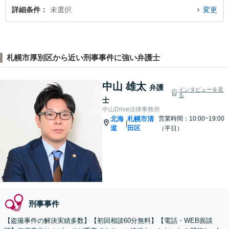
詳細条件
未選択
変更
札幌市厚別区から近い刑事事件に強い弁護士
中山 雄太
弁護
インタビューを見
る
士
中山Drive法律事務所
北海
札幌市清
営業時間：10:00~19:00
|
道
田区
（平日）
刑事事件
【盗撮事件の解決実績多数】【初回相談60分無料】【電話・WEB面談