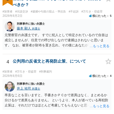
がなくなれば，評価の仕方が大きく変わります。 いずれにしまして
べきか？
も，ご心配であるならば，お近くの弁護士の方に相談されるのがよい
#加害者
#示談交渉
#逮捕や勾留の阻止・準抗告
#不起訴
#万引き・窃盗罪
と思います。
2026年8月2日
役にたった
5
刑事事件に強い弁護士
藤本 顯人
弁護士
元警察官の弁護士です。 すでに犯人として特定されているので自首は
成立しませんが、任意での呼び出しなので逮捕はされないと思いま
す。 なお、被害者が財布を置き忘れ、その後にあなたがトイレに入
り、再び被害者がトイレに戻ったら財布が無かったような事情がある
と言い逃れはかなり厳しいものと思います。
4
公判用の反省文と再発防止策、について
#加害者
#万引き・窃盗罪
#刑事裁判
2026年8月6日
役にたった
4
刑事事件に強い弁護士
井上 祐司
弁護士
率直なことを言いますと、手書きかＰＣかで差異はなく、まとめるか
分けるかで差異もありません。 というより、本人が述べている再犯防
止策は、それだけではほとんど考慮してもらえないと思った方が良い
です。 提出するのであれば、 ・具体的に自身が受けているプログラム