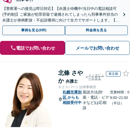
【警察署への接見は即日対応】【弁護士待機中/当日中の電話相談可
(予約制)】ご家族が犯罪容疑で逮捕されてしまったら刑事事件担当の
弁護士が身柄釈放・不起訴獲得に向けて全力でサポートします。【毎
月100名以上の相談実績】【全国対応】
事例を見る(9件)
料金表を見る
電話でお問い合わせ
メールでお問い合わせ
北條 さや
東京都
インタビュ
ーを見る
か
弁護士
ネクスパート法律事務所
札幌市厚別
面談方法(対
営業時間：0
区
からも
面・電話・ビデ
9:00~21:00
相談受付中
オなど)は応相
（平日）
談