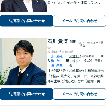
産・住まい】他士業と連携しワンスト
ップで対応！不動産オーナー、不動産
業者の方を中心に対応【相続問題】家
族関係を重視した円満解決を目指しま
電話でお問い合わせ
メールでお問い合わせ
す【休日・夜間面談OK】【すすきの駅
2分】
石川 貴博
弁護
インタビューを見
る
士
石川総合法律事務所
大通駅
か
営業時間：10:00
北
札幌
~21:00（平日）
海
市中
ら徒歩3
|
道
央区
分
【大通駅3分・札幌駅4分】相談者様の
「利益の最大化」を第一に。複雑な案
件も柔軟に対応致します【離婚・男女
問題】目先の解決だけではなく、未来
を見据えた解決をご提案いたします
電話でお問い合わせ
メールでお問い合わせ
【借金・債務整理】自己破産や個人整
理など新しい未来の始まりを支援いた