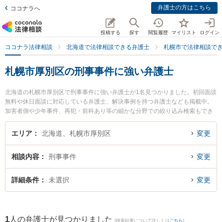
弁護士の方はこちら
ココナラへ
投稿する
探す
閲覧履歴
マイリスト
ログイン
ココナラ法律相談
北海道で法律相談できる弁護士
札幌市で法律相談で
札幌市厚別区の刑事事件に強い弁護士
北海道の札幌市厚別区で刑事事件に強い弁護士が1名見つかりました。初回面談
無料や休日面談に対応している弁護士、解決事例を持つ弁護士なども掲載中。
加害者側や少年事件、再犯・前科あり等の細かな分野での絞り込み検索もでき
便利です。特に厚別法律事務所の村上 充洋弁護士のプロフィール情報や弁護士
費用、強みなどが注目されています。『札幌市厚別区で土日や夜間に発生した
エリア
北海道、札幌市厚別区
変更
刑事事件のトラブルを今すぐに弁護士に相談したい』『刑事事件のトラブル解
決の実績豊富な近くの弁護士を検索したい』『初回相談無料で刑事事件を法律
相談内容
刑事事件
変更
相談できる札幌市厚別区内の弁護士に相談予約したい』などでお困りの相談者
さんにおすすめです。
詳細条件
未選択
変更
1
人の弁護士が見つかりました
(検索結果について詳しくは
こちら
)