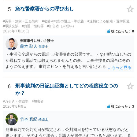
やカウンセリング・治療の内容 ・利用している再犯防止策（例えば保
護観察所と連携した職業支援の内容や具体的な就労・監督状況） ・監
5
急な警察署からの呼び出し
督者の証言 など、証拠で担保された客観性と実現可能性があるもので
なければあまり意味がありません。 もともと執行猶予が狙える事案で
#冤罪・無実・正当防衛
#逮捕や勾留の阻止・準抗告
#逮捕による解雇・退学回避
あれば本人の反省の言葉だけで十分であり、実刑となるか微妙な事案
#示談交渉
#痴漢・性犯罪
#加害者（未成年）
2026年7月16日
役にたった
8
では、本人が再発防止策をいくら述べてもほとんど効果は望めないと
いうのが実感です。
刑事事件に強い弁護士
藤本 顯人
弁護士
・生活安全課からの電話 →痴漢捜査の部署です。 ・なぜ呼び出したの
か尋ねても電話では教えられませんとの事。 →事件捜査の場合にその
ように伝えます。 事前にヒントを与えると言い訳されるからです。 ・
満員電車の中でかなり女性と密着してしまった可能性があるとの心当
たり →やはり痴漢として疑われているのでは。 そもそも痴漢をやって
ないのであれば、何も疑われる筋合いは無いわけですし狼狽える必要
6
刑事裁判の日記は証拠としてどの程度役立つの
はないですね。
か？
#万引き・窃盗罪
#加害者
2026年8月9日
役にたった
3
竹本 真紀
弁護士
刑事裁判で公判期日が指定され，公判期日を待っている状態なのだと
思います。 そのような場合，弁護人が選任されていると思います。 弁