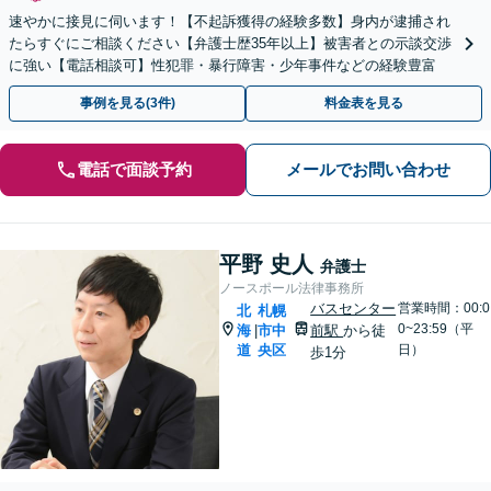
速やかに接見に伺います！【不起訴獲得の経験多数】身内が逮捕され
たらすぐにご相談ください【弁護士歴35年以上】被害者との示談交渉
に強い【電話相談可】性犯罪・暴行障害・少年事件などの経験豊富
事例を見る(3件)
料金表を見る
電話で面談予約
メールでお問い合わせ
平野 史人
弁護士
ノースポール法律事務所
バスセンター
営業時間：00:0
北
札幌
0~23:59（平
海
市中
前駅
から徒
|
道
央区
日）
歩1分