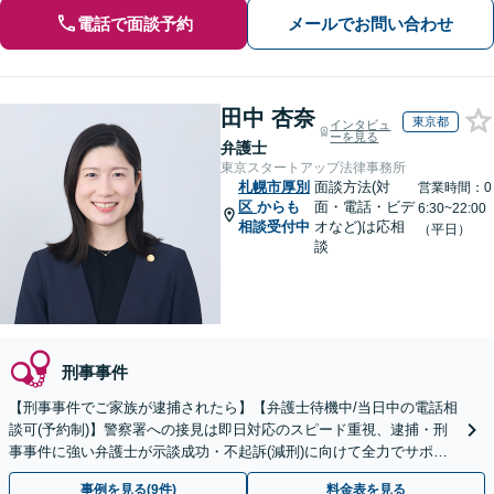
電話で面談予約
メールでお問い合わせ
田中 杏奈
東京都
インタビュ
ーを見る
弁護士
東京スタートアップ法律事務所
札幌市厚別
面談方法(対
営業時間：0
区
からも
面・電話・ビデ
6:30~22:00
相談受付中
オなど)は応相
（平日）
談
刑事事件
【刑事事件でご家族が逮捕されたら】【弁護士待機中/当日中の電話相
談可(予約制)】警察署への接見は即日対応のスピード重視、逮捕・刑
事事件に強い弁護士が示談成功・不起訴(減刑)に向けて全力でサポー
トします。【加害者側の相談専門】
事例を見る(9件)
料金表を見る