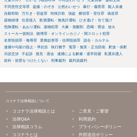
児童ポルノ・わいせつ物頒布等
不同意わいせつ
児童買春・援助交際
不同意性交等罪
盗撮・のぞき
公然わいせつ
暴行・傷害罪
殺人未遂
自殺幇助
万引き・窃盗罪
特殊詐欺
強盗
横領罪・背任罪
偽造罪
器物損壊
住居侵入
飲酒運転・無免許運転
ひき逃げ・当て逃げ
危険運転・あおり運転
薬物犯罪
大麻・覚醒剤
恐喝・脅迫
放火
ストーカー規制法
賭博罪・オンラインカジノ・闇スロット犯罪
名誉毀損罪・侮辱罪
業務妨害罪・信用毀損罪
談合・カルテル
逮捕や勾留の阻止・準抗告
執行猶予
冤罪・無実・正当防衛
釈放・保釈
示談交渉
不起訴
接見・面会
逮捕による解雇・退学回避
私選弁護人
前科・前歴をつけたくない
刑事裁判
裁判員裁判
ココナラ法律相談について
ココナラ法律相談とは
ご意見・ご要望
法律Q&A
利用規約
法律相談コラム
プライバシーポリシー
ココナラとは
外部送信ポリシー