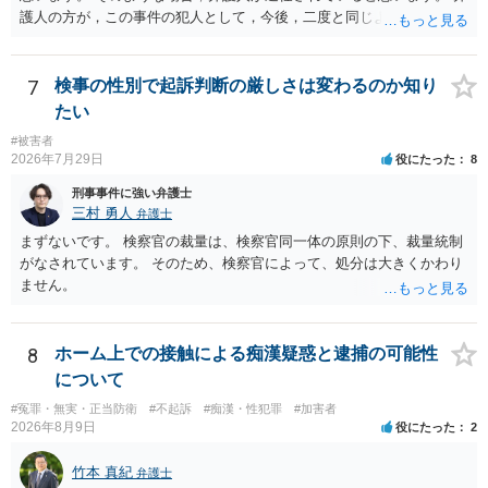
護人の方が，この事件の犯人として，今後，二度と同じような犯罪を
することがないようにするために，どのようなことを日記に書くとよ
いかアドバイスしてくれると思います。そして，書いた内容は，被告
人質問などで活用されることになると思います。 裁判のためだけに記
7
検事の性別で起訴判断の厳しさは変わるのか知り
録するわけではないかもしれませんが，「裁判において証拠として利
たい
用できる可能性があれば」と考えているのであれば，本件について証
#被害者
拠も見て内容を把握している，弁護人の方と相談して書く内容を打ち
2026年7月29日
役にたった
8
合わせて進めるのが，裁判の観点では一番効果的だと思います。 適応
障害で窃盗罪ということであれば，責任能力に影響する話ではなく情
刑事事件に強い弁護士
状に関しての話になると思いますので，弁護人の方と相談してみまし
三村 勇人
弁護士
ょう。
まずないです。 検察官の裁量は、検察官同一体の原則の下、裁量統制
がなされています。 そのため、検察官によって、処分は大きくかわり
ません。
8
ホーム上での接触による痴漢疑惑と逮捕の可能性
について
#冤罪・無実・正当防衛
#不起訴
#痴漢・性犯罪
#加害者
2026年8月9日
役にたった
2
竹本 真紀
弁護士