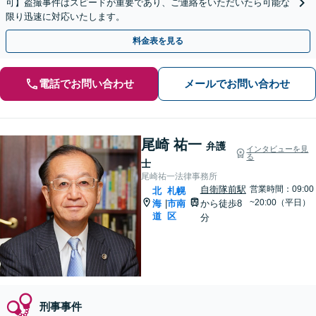
可】盗撮事件はスピードが重要であり、ご連絡をいただいたら可能な
限り迅速に対応いたします。
料金表を見る
電話でお問い合わせ
メールでお問い合わせ
尾崎 祐一
弁護
インタビューを見
る
士
尾崎祐一法律事務所
自衛隊前駅
営業時間：09:00
北
札幌
~20:00（平日）
海
市南
から徒歩8
|
道
区
分
刑事事件