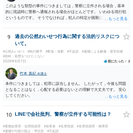
このような類型の事件につきましては，警察に立件される場合，基本
的に現認時に警察へ通報される場合がほとんどです。 いわゆる現行犯
というものです。 そうでなければ，犯人の特定が困難になってしまい
ます。 触ったかもしれないという方について，行為の判断がされる
（事件性）とともに，誰の行為かの判断がされる（犯人性）が必要な
のですが，現認時に警察が臨場できる場合以外は，基本的に犯人性を
9
過去の公然わいせつ行為に関する法的リスクにつ
特定することができません。もちろん，常習性が顕著で，既に前科を
いて。
有していて警察に把握されていれば別ですが，そのような方は，この
#公然わいせつ
#執行猶予
#釈放・保釈
#不起訴
#逮捕による解雇・退学回避
ような場所に質問を掲げてくることはありません。心配・不安になる
#前科・前歴をつけたくない
ことはよくわかるのですが，心配・不安を感じている方は，警察に把
2026年8月7日
役にたった
2
握されていることがありませんので，犯人性が特定されることはあり
ません。したがって，自分が犯人であるとされることはないのです。
竹本 真紀
弁護士
ですから，相談者の場合は，大丈夫です。安心してください。それで
は，①～③に答えます。 ①について 腕の動き，女性への向かい方をみ
本件につきましては，犯罪に該当しません。 したがって，今後も問題
れば，酔っていて偶然の出来事か，意図的に偶然を装うように触った
となることはなく，心配する必要はないとの理解で大丈夫です。 安心
のかは，わかります。触る瞬間ではなくて，触るまでの状況の方が重
してください。
要です。酔っていてふらついていたのであれば，そのときだけふらつ
いているわけではありません。腕の振り方も，そのときだけ偶然大き
くなるわけではありません。ですから，本件では，意図的だと疑われ
10
LINEで会社批判、警察が立件する可能性は？
ることはないと思います。その雰囲気は，当たってしまった女性にも
伝わっていたのでしょう。ですから大丈夫です。なお，故意は，主観
#業務妨害罪・信用毀損罪
#加害者
#名誉毀損
#名誉毀損罪・侮辱罪
面の話なので，防犯カメラの映像で決められることはありません。本
#逮捕や勾留の阻止・準抗告
#不起訴