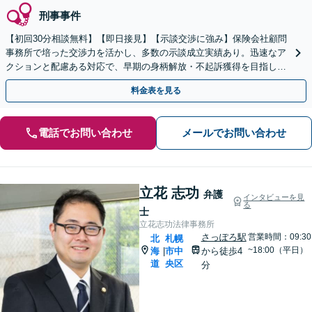
刑事事件
【初回30分相談無料】【即日接見】【示談交渉に強み】保険会社顧問
事務所で培った交渉力を活かし、多数の示談成立実績あり。迅速なア
クションと配慮ある対応で、早期の身柄解放・不起訴獲得を目指しま
す【電話相談OK】【バスセンター前駅徒歩1分】
料金表を見る
電話でお問い合わせ
メールでお問い合わせ
立花 志功
弁護
インタビューを見
る
士
立花志功法律事務所
さっぽろ駅
営業時間：09:30
北
札幌
~18:00（平日）
海
市中
から徒歩4
|
道
央区
分