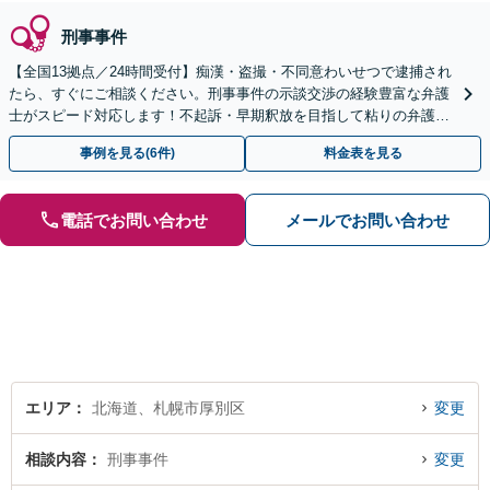
刑事事件
【全国13拠点／24時間受付】痴漢・盗撮・不同意わいせつで逮捕され
たら、すぐにご相談ください。刑事事件の示談交渉の経験豊富な弁護
士がスピード対応します！不起訴・早期釈放を目指して粘りの弁護活
動を行います。
事例を見る(6件)
料金表を見る
電話でお問い合わせ
メールでお問い合わせ
エリア
北海道、札幌市厚別区
変更
相談内容
刑事事件
変更