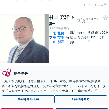
1件中 1-1件を表示
村上 充洋
弁
インタビューを
見る
護士
厚別法律事務所
新さっぽろ
営業時間：09:0
北
札幌
0~19:00（平
海
市厚
駅
から徒歩
|
道
別区
日）
8分
刑事事件
【初回相談無料】【電話相談可】【LINE対応】在宅事件の対応実績豊
富！不安な気持ちを軽減し、先々の対策についてアドバイスいたしま
す「依頼者さまとのコミュニケ―ションを大事にし、密に連携」「示
談交渉はすべて窓口になり対応」【休日・夜間相談可】
事例を見る(1件)
料金表を見る