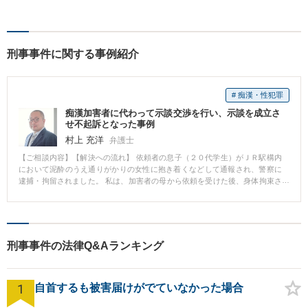
ださい。しっかりお話を伺
い、解決までの道筋を示しま
す。
刑事事件に関する事例紹介
# 痴漢・性犯罪
痴漢加害者に代わって示談交渉を行い、示談を成立さ
せ不起訴となった事例
村上 充洋
弁護士
【ご相談内容】【解決への流れ】 依頼者の息子（２０代学生）がＪＲ駅構内
において泥酔のうえ通りがかりの女性に抱き着くなどして通報され、警察に
逮捕・拘留されました。 私は、加害者の母から依頼を受けた後、身体拘束さ
れている加害者との面談を通じて彼の精神的ケアをするとともに、すみやか
に検察官から被害者女性の連絡先を入手し示談交渉を開始しました。 示談交
渉の結果、被害者女性が示談に応じてくださり、不起訴となって加害者は無
事釈放されました。
刑事事件の法律Q&Aランキング
1
自首するも被害届けがでていなかった場合