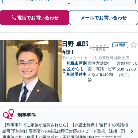
電話でお問い合わせ
メールでお問い合わせ
日野 卓郎
静岡県
インタビュ
ーを見る
弁護士
東京スタートアップ法律事務所 静岡支店
札幌市厚別
面談方法(対
営業時間：0
区
からも
面・電話・ビデ
6:30~22:00
相談受付中
オなど)は応相
（平日）
談
刑事事件
【刑事事件でご家族が逮捕されたら】【弁護士待機中/当日中の電話相
談可(予約制)】警察署への接見は即日対応のスピード重視、逮捕・刑
事事件に強い弁護士が示談成功・不起訴(減刑)に向けて全力でサポー