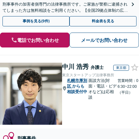
刑事事件の加害者側専門の法律事務所です。ご家族が警察に逮捕され
てしまった方は無料相談をご利用ください。【全国29拠点体制の広域
対応】【弁護士待機中/当日中の電話相談可(予約制)】
事例を見る(9件)
料金表を見る
電話でお問い合わせ
メールでお問い合わせ
中川 浩秀
弁護士
東京都
東京スタートアップ法律事務所
札幌市厚別
面談方法(対
営業時間：0
区
からも
面・電話・ビデ
6:30~22:00
相談受付中
オなど)は応相
（平日）
談
刑事事件