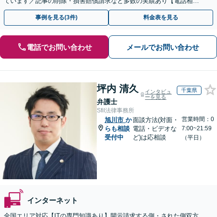
ています／記事の削除・損害賠償請求など多数の実績あり【電話相談
可】【初回相談無料】【夜間休日面談可】
事例を見る(3件)
料金表を見る
電話でお問い合わせ
メールでお問い合わせ
坪内 清久
千葉県
インタビュ
ーを見る
弁護士
Sfil法律事務所
営業時間：0
旭川市
か
面談方法(対面・
らも相談
電話・ビデオな
7:00~21:59
受付中
ど)は応相談
（平日）
インターネット
全国エリア対応【ITの専門知識あり】開示請求する側・された側双方