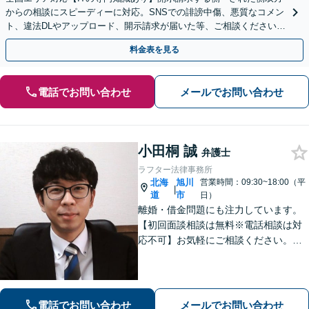
からの相談にスピーディーに対応。SNSでの誹謗中傷、悪質なコメン
ト、違法DLやアップロード、開示請求が届いた等、ご相談ください
【WEB面談OK&解決実績豊富】【千葉中央駅4分】
料金表を見る
電話でお問い合わせ
メールでお問い合わせ
小田桐 誠
弁護士
ラフター法律事務所
北海
旭川
営業時間：09:30~18:00（平
|
道
市
日）
離婚・借金問題にも注力しています。
【初回面談相談は無料※電話相談は対
応不可】お気軽にご相談ください。解
決策を提供できるように尽力いたしま
す。
電話でお問い合わせ
メールでお問い合わせ