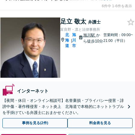
6件中 1-6件を表示
足立 敬太
弁護士
富良野・凛と法律事務所
北
旭
旭川駅
か
営業時間：09:00~
海
川
|
21:00（平日）
ら徒歩10分
道
市
インターネット
【夜間・休日・オンライン相談可】名誉棄損・プライバシー侵害・誹
謗中傷・著作権侵害・ネット炎上 北海道で本格的にネットトラブル
を手掛けている弁護士におまかせください。
事例を見る(2件)
料金表を見る