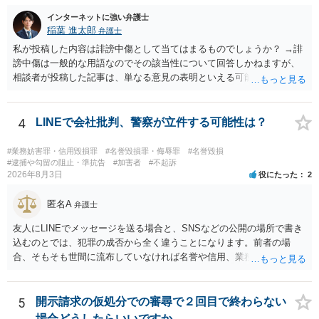
非営利であれば「表現の自由」「創作物」としての側面が強く評価さ
れる可能性があります。一方、広告収益がある場合は「商業利用」と
インターネットに強い弁護士
しての色彩が強まり、リスクが高まる可能性があります。 公開前に変
稲葉 進太郎
弁護士
更・確認しておく事項については、公開の場でアドバイスするにも限
私が投稿した内容は誹謗中傷として当てはまるものでしょうか？ →誹
界があるかと思うので、資料等を持参の上、弁護士に相談されること
謗中傷は一般的な用語なのでその該当性について回答しかねますが、
も一つかと存じます。
相談者が投稿した記事は、単なる意見の表明といえる可能性が高く、
権利侵害が認められる可能性は低いと存じます。 もし当てはまるとし
て、開示請求が認められたり、民事裁判や刑事裁判に発展しうるもの
でしょうか？ →権利侵害や、名誉毀損・侮辱に該当する可能性が低い
4
LINEで会社批判、警察が立件する可能性は？
ため、民事裁判や刑事裁判に発展することはあまり考えられないよう
に思われます。
#業務妨害罪・信用毀損罪
#名誉毀損罪・侮辱罪
#名誉毀損
#逮捕や勾留の阻止・準抗告
#加害者
#不起訴
2026年8月3日
役にたった
2
匿名A
弁護士
友人にLINEでメッセージを送る場合と、SNSなどの公開の場所で書き
込むのとでは、犯罪の成否から全く違うことになります。前者の場
合、そもそも世間に流布していなければ名誉や信用、業務にかかる犯
罪は成立しないことになります。
5
開示請求の仮処分での審尋で２回目で終わらない
場合どうしたらいいですか