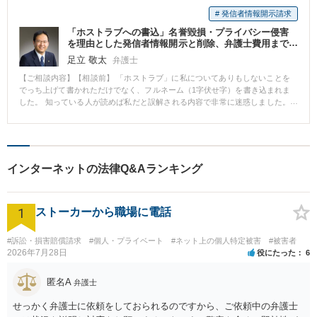
# 発信者情報開示請求
「ホストラブへの書込」名誉毀損・プライバシー侵害
を理由とした発信者情報開示と削除、弁護士費用まで
回収に成功。
足立 敬太
弁護士
【ご相談内容】【相談前】 「ホストラブ」に私についてありもしないことを
でっち上げて書かれただけでなく、フルネーム（1字伏せ字）を書き込まれま
した。 知っている人が読めば私だと誤解される内容で非常に迷惑しました。
【相談後】 「ホストラブ」に発信者情報開示と削除を求め、発信者を特定し
てもらえました。 最終的には弁護士費用まで相手に支払わせることができま
した。 【先生のコメント】 発信者情報開示はスピードが命です。書込後すぐ
に相談・依頼されて、その結果弁護士費用まで回収できるという最高の結果
になりました。 当事務所は受任を厳選しておりますので迅速対応が可能で
インターネットの法律Q&Aランキング
す。
1
ストーカーから職場に電話
#訴訟・損害賠償請求
#個人・プライベート
#ネット上の個人特定被害
#被害者
2026年7月28日
役にたった
6
匿名A
弁護士
せっかく弁護士に依頼をしておられるのですから、ご依頼中の弁護士