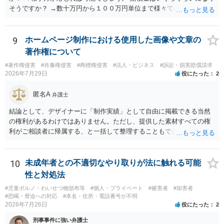
そうですか？ →数十万円から１００万円単位まで様々であり、不明で
す。相手方から相談者様に対し請求がなされた場合、減額や分割の交
渉が行われ、双方合意に至れば支払が開始され、決裂して相手方が訴
訟提起を選択すれば訴訟の中で解決がなされる流れが通常です。
9
ホームページ制作における使用した画像や文章の
著作権について
#著作権侵害
#肖像権侵害
#商標権侵害
#法人・ビジネス
#訴訟・損害賠償請求
2026年7月29日
役にたった
2
匿名A
弁護士
結論として、デザイナーに「制作実績」として自由に掲載できる当然
の権利があるわけではありません。ただし、提供した素材すべての権
利がご相談者に帰属する、と一括して整理することもできません。 ご
自身が撮影・執筆した写真や文章は、創作性があれば原則としてご自
身が著作権者です。 他方、ブランド名、文字主体のロゴ、商品情報、
短いキャッチコピー、販売コンセプトなどは、通常、著作物には当た
10
未成年者との不適切なやり取りが法に触れる可能
りません。ただし、ロゴに独自の図形やイラスト等が含まれる場合に
性と対処法
は、その表現部分が著作物となる可能性があります。 また、人物写真
#児童ポルノ・わいせつ物頒布等
#個人・プライベート
#被害者
#加害者
の著作権は撮影者に、肖像に関する権利は被写体本人に帰属します
#恐喝・脅迫への対応
#本名・住所・電話番号が不明
（著作権法2条・17条）。 ウェブサイト全体に当然に著作権が生じる
2026年7月26日
役にたった
2
わけではありません。デザイナーが独自に制作したイラストやバナー
刑事事件に強い弁護士
等は別として、一般的なレイアウトや配色、依頼者から提供された素