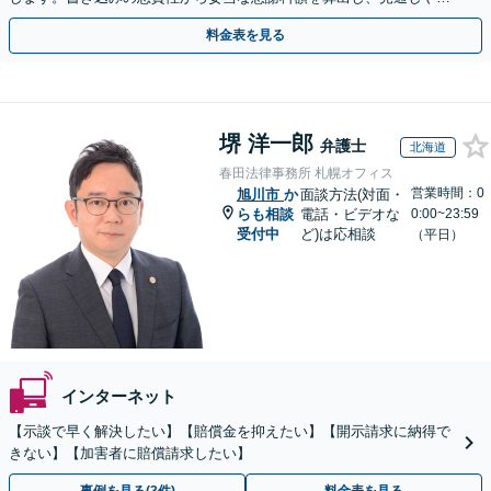
用面のリスクも包み隠さずお伝えしサポートします。
料金表を見る
堺 洋一郎
弁護士
北海道
春田法律事務所 札幌オフィス
営業時間：0
旭川市
か
面談方法(対面・
らも相談
電話・ビデオな
0:00~23:59
受付中
ど)は応相談
（平日）
インターネット
【示談で早く解決したい】【賠償金を抑えたい】【開示請求に納得で
きない】【加害者に賠償請求したい】