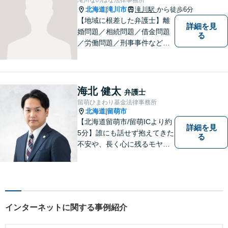
北海道
滝川市
滝川駅
から徒歩6分
|
【地域に根差した弁護士】離
詳細を見
婚問題／相続問題／借金問題
る
／労働問題／刑事事件など、
幅広い法律トラブルに対応。
お悩みの方はお気軽にご相談
下さい。【法テラス利用可】
【駐車場有】話しやすい雰囲
海北 健太
弁護士
気作りを大切にして、皆様の
留萌ひまわり基金法律事務所
お越しをお待ちしています。
北海道
留萌市
|
【北海道留萌市/留萌ICより約
詳細を見
5分】誰にも話せず抱えてきた
る
不安や、長く心に残るモヤモ
ヤ──どうぞ安心してお聞かせ
ください。あなたの想いに丁
寧に寄り添いながら、これか
らの一歩を一緒に見つけてい
きます。【駐車場あり】【地
インターネットに関する事例紹介
域密着型】