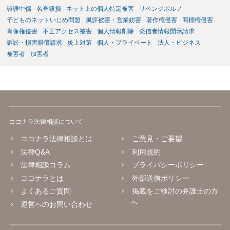
誹謗中傷
名誉毀損
ネット上の個人特定被害
リベンジポルノ
子どものネットいじめ問題
風評被害・営業妨害
著作権侵害
商標権侵害
肖像権侵害
不正アクセス被害
個人情報削除
発信者情報開示請求
訴訟・損害賠償請求
炎上対策
個人・プライベート
法人・ビジネス
被害者
加害者
ココナラ法律相談について
ココナラ法律相談とは
ご意見・ご要望
法律Q&A
利用規約
法律相談コラム
プライバシーポリシー
ココナラとは
外部送信ポリシー
よくあるご質問
掲載をご検討の弁護士の方
へ
運営へのお問い合わせ