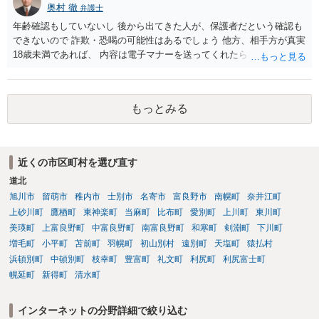
奥村 徹
弁護士
材を希望に沿って配置した部分には、通常、著作物性は認められにく
いと考えられます。仮に具体的な画面構成の一部に創作性が認められ
年齢確認もしていないし 後から出てきた人が、保護者だという確認も
ても、その権利は当該部分に限られ、ご相談者の写真や文章等を制作
できないので 詐欺・恐喝の可能性はあるでしょう 他方、相手方が真実
実績として掲載する権限まで当然に生じるものではありません。 もっ
18歳未満であれば、 内容は電子マナーを送ってくれたら自慰行為など
とも、契約書がなくても、見積書、メール、利用規約等に実績掲載へ
の動画を要望通りに撮って送るよと言ったやりとりでした。 自分は動
の同意があれば別です。また、単に制作を担当した事実を記載した
画の尺は10分ほど、服を着たままで胸を触って欲しい、などの要望を
り、公開中のサイトへリンクしたりする行為まで当然に禁止できると
して、要求された金額(1000円程度)の電子マネーを送信してしまいま
もっとみる
は限りません。 人物写真については、通常のSNSへの無断掲載と同
した。 そこから、撮影するまで暇なので顔の雰囲気の写真を交換して
様、掲載目的、態様、必要性、本人の特定可能性等から判断されま
欲しい、住んでいる都道府県と区を教えてと言われたので教えたりと
す。営業目的であり、本人も掲載を拒否していることは、違法性を認
言ったやり取りをしていました。 というやりとりは、青少年条例違反
める方向の事情となりますが、自動的に肖像権侵害となるわけではあ
（わいせつ行為）の疑いがあります。18歳未満と知らなくても処罰可
近くの市区町村を選び直す
りません。 まず、見積書、メール、チャット、デザイナーの利用規約
能です。
を確認したうえで、「提供素材及びこれを含む画面の複製・SNS掲載
道北
を許諾しない」と書面で明確に通知することをお勧めします。すでに
旭川市
留萌市
稚内市
士別市
名寄市
富良野市
南幌町
奈井江町
掲載された場合は、URL、掲載日時、画面を保存してから削除を求め
上砂川町
鷹栖町
東神楽町
当麻町
比布町
愛別町
上川町
東川町
てください。
美瑛町
上富良野町
中富良野町
南富良野町
和寒町
剣淵町
下川町
増毛町
小平町
苫前町
羽幌町
初山別村
遠別町
天塩町
猿払村
浜頓別町
中頓別町
枝幸町
豊富町
礼文町
利尻町
利尻富士町
幌延町
新得町
清水町
インターネットの分野詳細で絞り込む