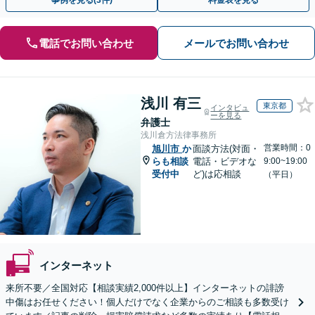
事例を見る(3件)
料金表を見る
電話でお問い合わせ
メールでお問い合わせ
浅川 有三
東京都
インタビュ
ーを見る
弁護士
浅川倉方法律事務所
営業時間：0
旭川市
か
面談方法(対面・
らも相談
電話・ビデオな
9:00~19:00
受付中
ど)は応相談
（平日）
インターネット
来所不要／全国対応【相談実績2,000件以上】インターネットの誹謗
中傷はお任せください！個人だけでなく企業からのご相談も多数受け