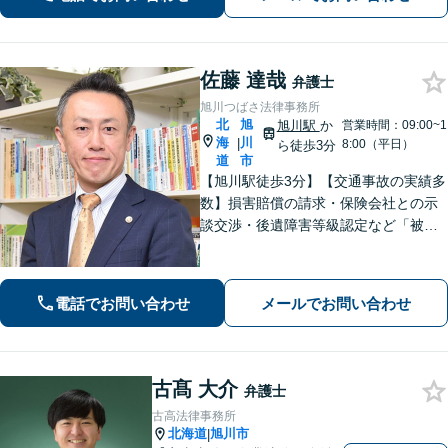
佐藤 達哉
弁護士
旭川つばさ法律事務所
北
旭
旭川駅
か
営業時間：09:00~1
海
川
|
8:00（平日）
ら徒歩3分
道
市
【旭川駅徒歩3分】【交通事故の実績多
数】損害賠償の請求・保険会社との示
談交渉・後遺障害等級認定など「被害
者専門の弁護士」として完全成功報酬
で承ります！／人身事故・死亡事故な
ど、事故に遭われたらまずご相談を
電話でお問い合わせ
メールでお問い合わせ
【初回相談無料】【ビデオ面談可】
古髙 大介
弁護士
古高法律事務所
北海道
旭川市
|