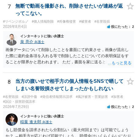
7
無断で動画を撮影され、削除させたいが連絡が返
ってこない。
#リベンジポルノ
#個人情報削除
#肖像権侵害
#被害者
#名誉毀損
2026年8月4日
役にたった
2
インターネットに強い弁護士
泉 亮介
弁護士
画像データについて削除したことを書面にて約束させ，画像が流出し
た際に違約金条項を入れる等で削除したことについての表明保証をす
ることが限界かと思われます。 ただ，書面を家に送ると家族に不貞行
為が発覚しご自身が慰謝料請求を受けるリスクがあるため，書面で削
除等を求めることは避けたほうが良いかと思われます。
8
当方の腹いせで相手方の個人情報をSNSで晒して
しまい名誉毀損させてしまったかもしれない
#名誉毀損
#誹謗中傷
#発信者情報開示請求
#風評被害・営業妨害
#加害者
#訴訟・損害賠償請求
2026年7月29日
役にたった
2
インターネットに強い弁護士
稲葉 進太郎
弁護士
もし賠償金を請求されたら分割払い（最大何回まで）は可能でしょう
か？ →相手方が応じれば可能でしょう。 賠償金はいくらくらいになり