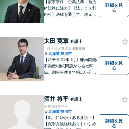
【家事事件・企業法務・自治
詳細を見
体法務に注力】【法テラス利
る
用可】法律を通じて、地元の
皆さまを全力でサポートいた
します！どんなに小さなお悩
みでも気軽にご相談いただけ
る「信頼できる弁護士」を目
太田 寛章
弁護士
指しています。【夜間や休日
弁護士法人道北法律事務所
相談も対応可能】【旭川市の
北海道
旭川市
|
総合法律事務所】
【法テラス利用可】離婚問題/
詳細を見
不動産/相続問題から会社関
る
係、刑事事件まで幅広い分野
に対応いたします。法律問題
の悩みを抱える方々にとっ
て、身近な相談相手となるこ
とを目指しております。お困
酒井 将平
弁護士
りの際は、お気軽にご相談く
酒井法律事務所
ださい。
北海道
旭川市
|
【旭川にゆかりある弁護士】
詳細を見
【冤罪弁護経験あり】いじめ
る