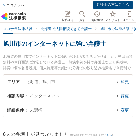
弁護士の方はこちら
ココナラへ
投稿する
探す
閲覧履歴
マイリスト
ログイン
ココナラ法律相談
北海道で法律相談できる弁護士
旭川市で法律相談で
旭川市のインターネットに強い弁護士
北海道の旭川市でインターネットに強い弁護士が6名見つかりました。初回面談
無料や休日面談に対応している弁護士、解決事例を持つ弁護士なども掲載中。
誹謗中傷や名誉毀損、個人特定等の細かな分野での絞り込み検索もでき便利で
す。特に富良野・凛と法律事務所の足立 敬太弁護士やラフター法律事務所の小
田桐 誠弁護士、旭川つばさ法律事務所の佐藤 達哉弁護士のプロフィール情報や
エリア
北海道、旭川市
変更
弁護士費用、強みなどが注目されています。『旭川市で土日や夜間に発生した
インターネットのトラブルを今すぐに弁護士に相談したい』『インターネット
相談内容
インターネット
変更
のトラブル解決の実績豊富な近くの弁護士を検索したい』『初回相談無料でイ
ンターネットを法律相談できる旭川市内の弁護士に相談予約したい』などでお
困りの相談者さんにおすすめです。
詳細条件
未選択
変更
6
人の弁護士が見つかりました
(検索結果について詳しくは
こちら
)