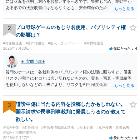
には状況を説明し対応をお願いするべきです。警察も含め、即効性が
ある形での状況改善にはならなくとも、安全確保のためできることは
ある筈です。
2
プロ野球ゲームのもじり名使用、パブリシティ権
の影響は？
#肖像権侵害
#著作権侵害
#個人・プライベート
#商標権侵害
2026年7月30日
役にたった
4
王 宣麟
弁護士
質問のケースは、各裁判例やパブリシティ権の法理に照らすと、侵害
リスクが完全にゼロとは言い切れないものの、実名・写真・実成績等
を使用しないなどの工夫により、リスクを相当程度低減できる設計に
なっているかと思います。 ただし、「野球ファンであれば元の選手を
推測できる」という点は、裁判で争われた場合に「専ら顧客吸引力の
利用を目的とする」と判断される余地を残すため、一定の注意が必要
3
誹謗中傷に当たる内容を投稿したかもしれない。
です。 また、広告収益の有無は、侵害判断に一定の影響を与える可能
開示請求や民事刑事裁判に発展しうるのか教えて
性がありますが、決定的要因ではありません。 パブリシティ権侵害の
欲しい。
成否は、主に「専ら顧客吸引力の利用を目的とするか」という点で判
#誹謗中傷
#名誉毀損
#発信者情報開示請求
#炎上対策
#風評被害・営業妨害
断されます。広告収益があることは「商業的目的」を強く示す要素で
#訴訟・損害賠償請求
すが、それだけで直ちに侵害となるわけではありません。完全無償・
2026年7月27日
役にたった
4