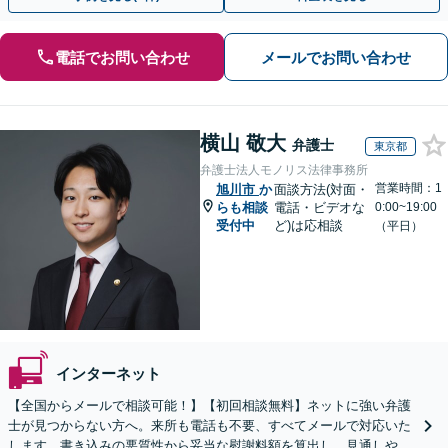
電話でお問い合わせ
メールでお問い合わせ
横山 敬大
弁護士
東京都
弁護士法人モノリス法律事務所
営業時間：1
旭川市
か
面談方法(対面・
らも相談
電話・ビデオな
0:00~19:00
受付中
ど)は応相談
（平日）
インターネット
【全国からメールで相談可能！】【初回相談無料】ネットに強い弁護
士が見つからない方へ。来所も電話も不要、すべてメールで対応いた
します。書き込みの悪質性から妥当な慰謝料額を算出し、見通しや費