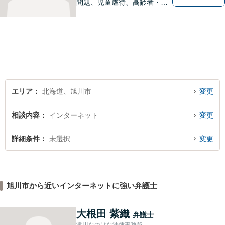
問題、児童虐待、高齢者・障
害者の権利擁護など、近年増
加する社会問題に積極的に取
り組んでいます。時間外・土
日祝もメール受付中です。お
困りごとがあれば、お気軽に
ご相談ください。【バリアフ
リー】
エリア
北海道、旭川市
変更
相談内容
インターネット
変更
詳細条件
未選択
変更
旭川市から近いインターネットに強い弁護士
大根田 紫織
弁護士
滝川なのはな法律事務所