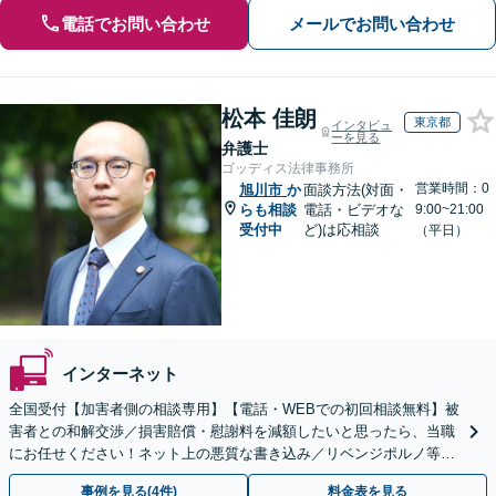
電話でお問い合わせ
メールでお問い合わせ
松本 佳朗
東京都
インタビュ
ーを見る
弁護士
ゴッディス法律事務所
営業時間：0
旭川市
か
面談方法(対面・
らも相談
電話・ビデオな
9:00~21:00
受付中
ど)は応相談
（平日）
インターネット
全国受付【加害者側の相談専用】【電話・WEBでの初回相談無料】被
害者との和解交渉／損害賠償・慰謝料を減額したいと思ったら、当職
にお任せください！ネット上の悪質な書き込み／リベンジポルノ等、
代表弁護士が最後まで対応【関東エリア以外の相談も可】
事例を見る(4件)
料金表を見る