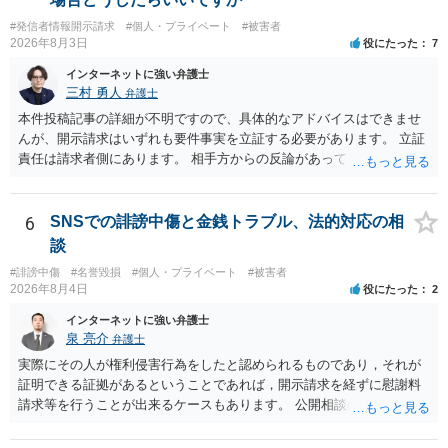
#発信者情報開示請求
#個人・プライベート
#被害者
2026年8月3日
役にたった
7
インターネットに強い弁護士
三村 勇人
弁護士
本件投稿記事の詳細が不明ですので、具体的なアドバイスはできませ
んが、開示請求はいずれも要件事実を立証する必要があります。 立証
責任は請求者側にあります。 相手方からの反論があっても、裁判官が
要件事実を満たしていると判断すれば、補充は求められません。 相手
方が口頭で反論したのは、仮処分は迅速性が要求されるためです。 書
面での反論となれば、より遅延する可能性がございます。 また、本件
6
SNSでの誹謗中傷と金銭トラブル、法的対応の相
はXのため、APのIPアドレスの保存期間の問題もございます。 開示請
談
求は法律知識が不可欠ですが、それだけでは足りず、実務を踏まえた
#誹謗中傷
#名誉毀損
#個人・プライベート
#被害者
方法を選択することが重要です。
2026年8月4日
役にたった
2
インターネットに強い弁護士
泉 亮介
弁護士
実際にその人が権利侵害行為をしたと認められるものであり，それが
証明できる証拠があるということであれば，開示請求を経ずに慰謝料
請求等を行うことが出来るケースもあります。 公開相談の場では回答
は難しいかと思われますので，お手持ちの証拠資料を持参の上弁護士
に個別に相談されると良いでしょう。