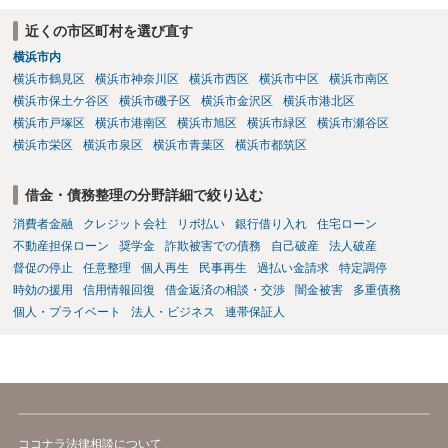
近くの市区町村を選び直す
横浜市内
横浜市鶴見区
横浜市神奈川区
横浜市西区
横浜市中区
横浜市南区
横浜市保土ケ谷区
横浜市磯子区
横浜市金沢区
横浜市港北区
横浜市戸塚区
横浜市港南区
横浜市旭区
横浜市緑区
横浜市瀬谷区
横浜市栄区
横浜市泉区
横浜市青葉区
横浜市都筑区
借金・債務整理の分野詳細で絞り込む
消費者金融
クレジット会社
リボ払い
銀行借り入れ
住宅ローン
不動産担保ローン
奨学金
詐欺被害での債務
自己破産
法人破産
督促の停止
任意整理
個人再生
民事再生
過払い金請求
特定調停
時効の援用
信用情報回復
借金返済の相談・交渉
闇金被害
多重債務
個人・プライベート
法人・ビジネス
連帯保証人
ココナラ法律相談について