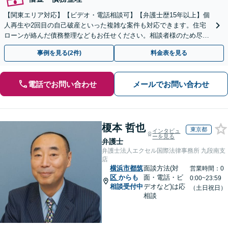
【関東エリア対応】【ビデオ・電話相談可】【弁護士歴15年以上】個
人再生や2回目の自己破産といった複雑な案件も対応できます。住宅
ローンが絡んだ債務整理などもお任せください。相談者様のため尽力
いたします【初回面談60分無料】【法テラス利用可】
事例を見る(2件)
料金表を見る
電話でお問い合わせ
メールでお問い合わせ
榎本 哲也
東京都
インタビュ
ーを見る
弁護士
弁護士法人エクセル国際法律事務所 九段南支
店
横浜市都筑
面談方法(対
営業時間：0
区
からも
面・電話・ビ
0:00~23:59
相談受付中
デオなど)は応
（土日祝日）
相談