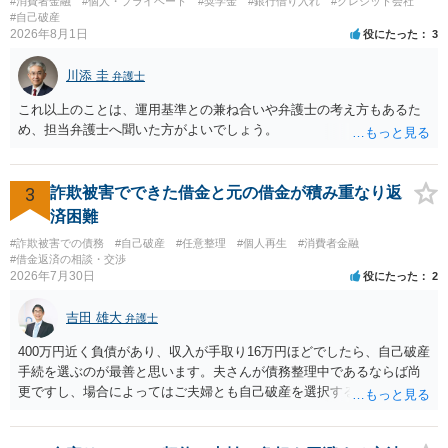
#消費者金融
#個人・プライベート
#奨学金
#銀行借り入れ
#クレジット会社
#自己破産
2026年8月1日
役にたった
3
川添 圭
弁護士
これ以上のことは、運用基準との兼ね合いや弁護士の考え方もあるた
め、担当弁護士へ聞いた方がよいでしょう。
3
詐欺被害でできた借金と元の借金が積み重なり返
済困難
#詐欺被害での債務
#自己破産
#任意整理
#個人再生
#消費者金融
#借金返済の相談・交渉
2026年7月30日
役にたった
2
吉田 雄大
弁護士
400万円近く負債があり、収入が手取り16万円ほどでしたら、自己破産
手続を選ぶのが最善と思います。夫さんが債務整理中であるならば尚
更ですし、場合によってはご夫婦とも自己破産を選択する方法もある
と思います。