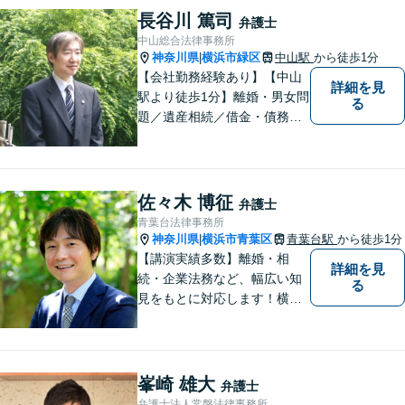
ください。
長谷川 篤司
弁護士
中山総合法律事務所
神奈川県
横浜市緑区
中山駅
から徒歩1分
|
【会社勤務経験あり】【中山
詳細を見
駅より徒歩1分】離婚・男女問
る
題／遺産相続／借金・債務整
理／刑事事件。弁護士は特別
な人間ではありませんし、法
律事務所は生活の中で発生す
る身近な問題を相談いただく
佐々木 博征
弁護士
場所です。お気軽にご相談く
青葉台法律事務所
ださい。
神奈川県
横浜市青葉区
青葉台駅
から徒歩1分
|
【講演実績多数】離婚・相
詳細を見
続・企業法務など、幅広い知
る
見をもとに対応します！横
浜・川崎・町田等からもアク
セスが良い地域密着型の事務
所です【破産管財人経験あ
り】負債総額数億円の倒産申
峯崎 雄大
弁護士
立ての実績あり【完全個室】
弁護士法人常磐法律事務所