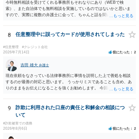
す。ご参考にしてください。
今時無料相談を受けてくれる事務所もそれなりにあり（WEBで検
索）、また自治体でも無料相談を実施しているのではないかと思いま
すので、実際に複数の弁護士に会って、ちゃんと話を聞いてくれる
方、高圧的ではない方に相談した方が良いでしょう。その弁護士の方
はそもそも事案を把握できていないようですので、御相談の案件につ
いては弁護士として能力不足なのかもしれません。相手にしない方が
8
任意整理中に誤ってカードが使用されてしまった
良いと思います。ただ、仮想通貨詐欺の被害回復は現実的には難しい
かもしれません。
#任意整理
#クレジット会社
2026年7月14日
役にたった
2
吉田 雄大
弁護士
現在依頼をなさっている法律事務所に事情を説明した上で善処を相談
するのが最善の対応と思います。 うっかりミスであることも含め、あ
りのままをお伝えになることを強くお勧めします。 今回のできごとだ
けで辞任に至るか否かは弁護士次第というほかありませんが、説明は
早ければ早いほどいいのは間違いありません。 ご健闘をお祈りいたし
ます。
9
詐欺に利用された口座の責任と和解金の相談につ
いて
#詐欺被害での債務
2026年8月6日
役にたった
2