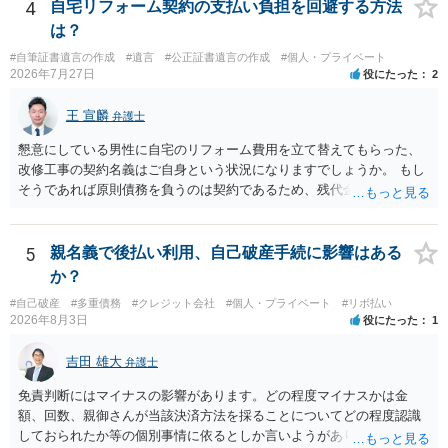
4
自宅リフォーム契約の支払い負担を回避する方法
は？
#自筆証書遺言の作成
#遺言
#公正証書遺言の作成
#個人・プライベート
2026年7月27日
役にたった
2
王 宣麟
弁護士
懇意にしている男性に自宅のリフォーム費用を立て替えてもらった、
改修工事の契約名義はご自身という状況になりますでしょうか。 もし
そうであれば原則債務を負うのは契約であるため、残代金を捻出して
もらうよう約束した男性に支払いをお願いするしかないように思われ
ます。 入籍した場合でも、原則契約者が単独で全ての債務を負うこと
には変わりがありません。 なかなか対応に難しい案件であり、公開の
5
親名義で後払い利用、自己破産手続に影響はある
場でアドバイスを行うのも限界があるように思われますので、資料等
か？
を持参のうえ個別に弁護士に相談されることをお勧めします。
#自己破産
#多重債務
#クレジット会社
#個人・プライベート
#リボ払い
2026年8月3日
役にたった
1
吉田 雄大
弁護士
免責判断にはマイナスの影響があります。どの程度マイナスかは金
額、回数、親御さんが当該決済方法を採ることについてどの程度認識
しておられたか等の個別事情に依るとしか言いようがありません。 と