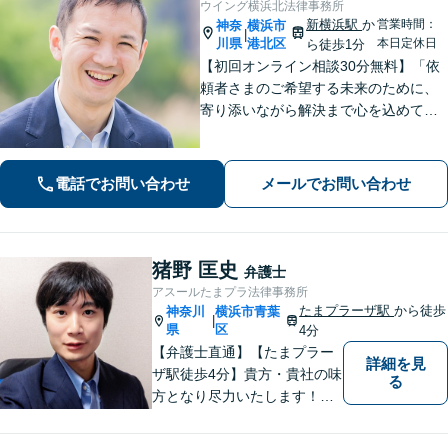
ウイング横浜北法律事務所
新横浜駅
か
営業時間：
神奈
横浜市
|
川県
港北区
本日定休日
ら徒歩1分
【初回オンライン相談30分無料】「依
頼者さまのご希望する未来のために、
寄り添いながら解決まで心を込めて対
応します」不動産契約や売買、家賃滞
納など不動産トラブル／離婚協議や調
停など離婚問題／相続・遺言も対応
電話でお問い合わせ
メールでお問い合わせ
【新横浜1分】
猪野 匡史
弁護士
アスールたまプラ法律事務所
たまプラーザ駅
から徒歩
神奈川
横浜市青葉
|
県
区
4分
【弁護士直通】【たまプラー
詳細を見
ザ駅徒歩4分】貴方・貴社の味
る
方となり尽力いたします！当
日相談ができる場合もありま
すのでまずはお気軽にご相談