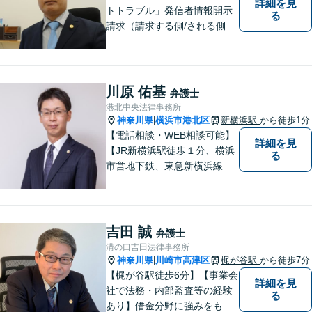
詳細を見
トトラブル」発信者情報開示
る
請求（請求する側/される側）
や削除請求の豊富な解決事例
あり、「遺言・相続」先々を
見据えた的確なアドバイスに
より最善の解決へ導きます。
川原 佑基
弁護士
遠方で来所困難な方もお気軽
港北中央法律事務所
にご相談ください。
神奈川県
横浜市港北区
新横浜駅
から徒歩1分
|
【電話相談・WEB相談可能】
詳細を見
【JR新横浜駅徒歩１分、横浜
る
市営地下鉄、東急新横浜線新
横浜駅徒歩２分】【事故分野
に特化し、特に交通事故は通
算500件以上の解決実績あ
り】
吉田 誠
弁護士
溝の口吉田法律事務所
神奈川県
川崎市高津区
梶が谷駅
から徒歩7分
|
【梶が谷駅徒歩6分】【事業会
詳細を見
社で法務・内部監査等の経験
る
あり】借金分野に強みをも