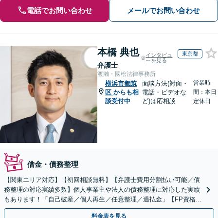
電話でお問い合わせ
メールでお問い合わせ
本橋 典也
東京都
インタビュ
ーを見る
弁護士
渡瀨・國松法律事務所
営業時
横浜市都筑
面談方法(対面・
区
からも相
電話・ビデオな
間：本日
談受付中
ど)は応相談
定休日
借金・債務整理
【関東エリア対応】【初回相談無料】【弁護士費用分割払い可能／債
務整理の対応実績多数】個人事業主や法人の債務整理に対応した実績
もあります！「自己破産／個人再生／任意整理／過払金」【FP資格あ
り／家計管理も万全に】
料金表を見る