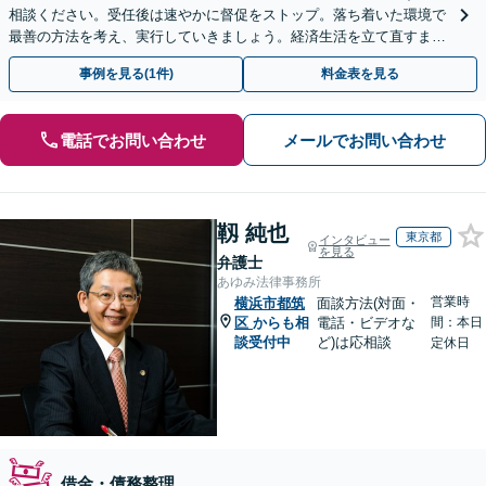
相談ください。受任後は速やかに督促をストップ。落ち着いた環境で
最善の方法を考え、実行していきましょう。経済生活を立て直すまで
サポートします。自己破産・個人再生・任意整理の実績多数
事例を見る(1件)
料金表を見る
電話でお問い合わせ
メールでお問い合わせ
靱 純也
東京都
インタビュー
を見る
弁護士
あゆみ法律事務所
営業時
横浜市都筑
面談方法(対面・
区
からも相
電話・ビデオな
間：本日
談受付中
ど)は応相談
定休日
借金・債務整理