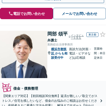
電話でお問い合わせ
メールでお問い合わせ
岡部 頌平
東京都
インタビュ
ーを見る
弁護士
葛飾総合法律事務所
営業時
横浜市都筑
面談方法(対面・
区
からも相
電話・ビデオな
間：本日
談受付中
ど)は応相談
定休日
借金・債務整理
【関東エリア対応】【初回相談30分無料】返済が難しい／取立てがス
トレス／住宅を残したいなど、借金のお悩みのご相談はお任せくださ
い。依頼者さまに最適な方法を提案し、解決までサポート【分かりや