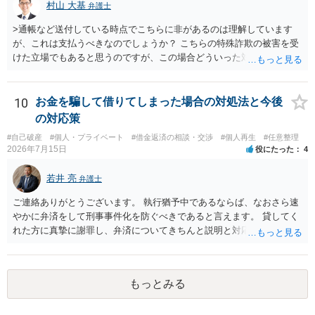
村山 大基
弁護士
>通帳など送付している時点でこちらに非があるのは理解しています
が、これは支払うべきなのでしょうか？ こちらの特殊詐欺の被害を受
けた立場でもあると思うのですが、この場合どういった対処が必要で
しょうか？ →依頼するかどうかは別にして、弁護士に相談に行った方
がいいとは思います。 そもそも、特殊詐欺関係なく旦那さんの行為
は法に触れる可能性もあります。 ＞100万を支払わず穏便に和解する
10
お金を騙して借りてしまった場合の対処法と今後
ことは可能でしょうか？ →一般的には難しいです。相談者さんも１０
の対応策
０万円の被害を受けたとして、１円も払わないで和解したいと言われ
#自己破産
#個人・プライベート
#借金返済の相談・交渉
#個人再生
#任意整理
たら、 できるだけ重い刑罰を与えて欲しい、と思われるのではない
2026年7月15日
役にたった
4
でしょうか。 ＞弁護士さんに入ってもらうことで支払額が下がること
はありますか？ そこはあり得ます、ただ、弁護士費用かけるならその
若井 亮
弁護士
分賠償に回すことも考えられるので、 兼ね合いは考えてみましょう。
ご連絡ありがとうございます。 執行猶予中であるならば、なおさら速
やかに弁済をして刑事事件化を防ぐべきであると言えます。 貸してく
れた方に真摯に謝罪し、弁済についてきちんと説明と対応を行ってい
くことに尽きるかと思います。
もっとみる