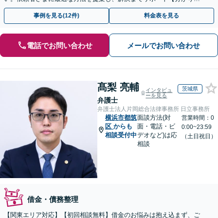
すい費用体系】破産管財人の経験豊富な弁護士所属
事例を見る(12件)
料金表を見る
電話でお問い合わせ
メールでお問い合わせ
髙梨 亮輔
茨城県
インタビュ
ーを見る
弁護士
弁護士法人片岡総合法律事務所 日立事務所
横浜市都筑
面談方法(対
営業時間：0
区
からも
面・電話・ビ
0:00~23:59
相談受付中
デオなど)は応
（土日祝日）
相談
借金・債務整理
【関東エリア対応】【初回相談無料】借金のお悩みは抱え込まず、ご