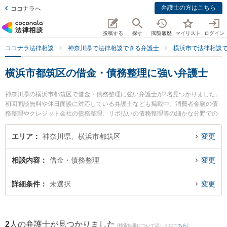
弁護士の方はこちら
ココナラへ
投稿する
探す
閲覧履歴
マイリスト
ログイン
ココナラ法律相談
神奈川県で法律相談できる弁護士
横浜市で法律相談
横浜市都筑区の借金・債務整理に強い弁護士
神奈川県の横浜市都筑区で借金・債務整理に強い弁護士が2名見つかりました。
初回面談無料や休日面談に対応している弁護士なども掲載中。消費者金融の債
務整理やクレジット会社の債務整理、リボ払いの債務整理等の細かな分野での
絞り込み検索もでき便利です。特に神奈川港北法律事務所の黒田 清彰弁護士や
都筑港北ニュータウン法律事務所の塚田 雅久弁護士のプロフィール情報や弁護
エリア
神奈川県、横浜市都筑区
変更
士費用、強みなどが注目されています。『横浜市都筑区で土日や夜間に発生し
た借金・債務整理のトラブルを今すぐに弁護士に相談したい』『借金・債務整
相談内容
借金・債務整理
変更
理のトラブル解決の実績豊富な近くの弁護士を検索したい』『初回相談無料で
借金・債務整理を法律相談できる横浜市都筑区内の弁護士に相談予約したい』
などでお困りの相談者さんにおすすめです。
詳細条件
未選択
変更
2
人の弁護士が見つかりました
(検索結果について詳しくは
こちら
)