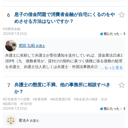
もあれ、依頼しておられる弁護士さんに直ちに具体的状況をお伝えに
なって相談し、善後策を考えることをお勧めします。
6
息子の借金問題で消費者金融が自宅にくるのをや
めさせる方法はないですか？
#消費者金融
2026年7月24日
役にたった
3
肥田 弘昭
弁護士
弁護士に依頼して弁護士が受任通知を送付していれば、貸金業法21条1
項9号（九 債務者等が、貸付けの契約に基づく債権に係る債務の処理
を弁護士、弁護士法人若しくは弁護士・外国法事務弁護士共同法人若
しくは司法書士若しくは司法書士法人（以下この号において「弁護士
等」という。）に委託し、又はその処理のため必要な裁判所における
民事事件に関する手続をとり、弁護士等又は裁判所から書面によりそ
7
弁護士の態度に不満、他の事務所に相談すべき
の旨の通知があつた場合において、正当な理由がないのに、債務者等
か？
に対し、電話をかけ、電報を送達し、若しくはファクシミリ装置を用
#詐欺被害での債務
#多重債務
#仮想通貨詐欺
#借金返済の相談・交渉
いて送信し、又は訪問する方法により、当該債務を弁済することを要
#副業詐欺
#FX詐欺
求し、これに対し債務者等から直接要求しないよう求められたにもか
2026年7月15日
役にたった
3
かわらず、更にこれらの方法で当該債務を弁済することを要求するこ
と。）に違反しています。監督官庁に行政処分を求める、裁判所に仮
匿名A
弁護士
処分申請、不退去罪が成立すれば警察に通報などの対応が考えられま