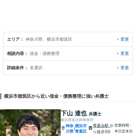
す。【夜間／休日対応可能】
難解な用語は極力用いずに平
易かつ具体的な説明を心がけ
ていますので、まずは一度お
気軽にご相談頂ければと思い
ます。
エリア
神奈川県、横浜市都筑区
変更
相談内容
借金・債務整理
変更
詳細条件
未選択
変更
横浜市都筑区から近い借金・債務整理に強い弁護士
下山 達也
弁護士
横浜青葉法律事務所
青葉台駅
か
営業時間：
神奈
横浜市
|
川県
青葉区
本日定休日
ら徒歩3分