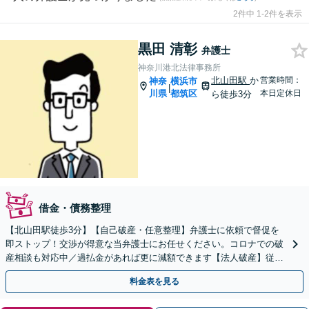
2件中 1-2件を表示
黒田 清彰
弁護士
神奈川港北法律事務所
北山田駅
か
営業時間：
神奈
横浜市
|
川県
都筑区
本日定休日
ら徒歩3分
借金・債務整理
【北山田駅徒歩3分】【自己破産・任意整理】弁護士に依頼で督促を
即ストップ！交渉が得意な当弁護士にお任せください。コロナでの破
産相談も対応中／過払金があれば更に減額できます【法人破産】従業
員の対応なども相談できます。事態が悪化する前に相談を！
料金表を見る