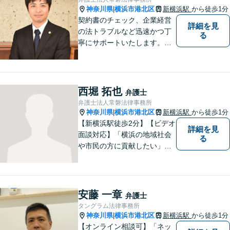
【青葉台駅1分】【複数弁護士
神奈川県
横浜市港北区
新横浜駅
から徒歩1分
|
在籍】
契約書のチェック、企業経営
詳細を見
の法トラブルなど迅速かつ丁
る
寧にサポートいたします。ど
んな些細なお悩みでもまずは
ご相談ください！
西堀 拓也
弁護士
弁護士法人常磐法律事務所
神奈川県
横浜市港北区
新横浜駅
から徒歩1分
|
【新横浜駅徒歩2分】【ビデオ
詳細を見
面談対応】「横浜の地域社会
る
や市民の方に貢献したい」を
モットーに、すべてのご相談
者様に寄り添います。少しで
もご相談者様の人生のサポー
トができるよう全力を尽くし
安藤 一章
弁護士
ます。事務所一丸となって法
タングラム法律事務所
律トラブルの解決を目指しま
神奈川県
横浜市港北区
新横浜駅
から徒歩1分
|
す。
【オンライン相談可】「ネッ