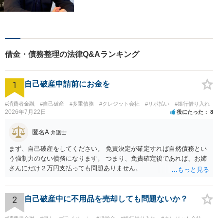
ち、幅広い分野に対応する弁
護士。敷居の低い法律事務所
を目指し、相談しやすい環境
作りに尽力しています。【初
回無料相談】【東京・神奈川
借金・債務整理の法律Q&Aランキング
エリア】
1
自己破産申請前にお金を
#消費者金融
#自己破産
#多重債務
#クレジット会社
#リボ払い
#銀行借り入れ
2026年7月22日
役にたった
8
匿名A
弁護士
まず、自己破産をしてください。 免責決定が確定すれば自然債務とい
う強制力のない債務になります。 つまり、免責確定後であれば、お姉
さんにだけ２万円支払っても問題ありません。
2
自己破産中に不用品を売却しても問題ないか？