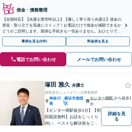
借金・債務整理
【全国対応】【弁護士歴30年以上】【優しく寄り添う弁護士】借金の
督促・取り立てを迅速にストップ！お電話だけで借金が減額できるか
どうかご説明します。面倒な手続きも一切ありません。おひとりで悩
まず、お気軽にご相談ください。【電話相談可】
事例を見る(6件)
料金表を見る
電話でお問い合わせ
メールでお問い合わせ
塚田 雅久
弁護士
都筑港北ニュータウン法律事務所
センター南駅
から徒歩1
神奈川
横浜市都筑
|
県
区
分
【センター南駅徒歩1分】【初
詳細を見
回面談無料】お話をじっくり
る
伺い、ベストな解決策をご一
緒に考えさせていただきま