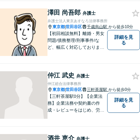
様々な法的問題の解決に「誠
澤田 尚吾郎
実に」「丁寧に」「迅速に」
弁護士
取り組みます。 （東京弁護士
弁護士法人東京あすなろ法律事務所
会所属・代表弁護士木村康
東京都
世田谷区
千歳烏山駅
から徒歩10分
|
之）
【初回相談無料】離婚・男女
詳細を見
問題/債務整理/刑事事件/な
る
ど、幅広く対応しておりま
す。お困りごとは、すぐにご
相談ください！依頼者さまの
意向を汲み取り、希望を尊重
仲江 武史
した弁護活動を行います。
弁護士
【電話相談可】
仲江総合法律事務所
東京都
世田谷区
三軒茶屋駅
から徒歩0分
|
【三軒茶屋駅0分】【企業法
詳細を見
務】企業法務や契約書の作
る
成・レビューをはじめ、労働
問題、資金調達、M&A、事業
再生など幅広い案件に対応。
一つひとつのご依頼に迅速か
酒井 恵介
つ丁寧に取り組み、実務に即
弁護士