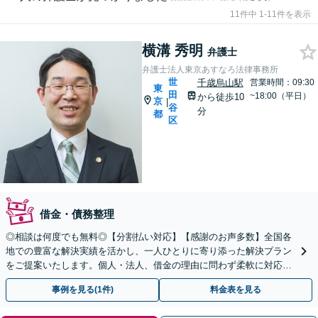
11件中 1-11件を表示
横溝 秀明
弁護士
弁護士法人東京あすなろ法律事務所
世
千歳烏山駅
営業時間：09:30
東
田
~18:00（平日）
から徒歩10
京
|
谷
分
都
区
借金・債務整理
◎相談は何度でも無料◎【分割払い対応】【感謝のお声多数】全国各
地での豊富な解決実績を活かし、一人ひとりに寄り添った解決プラン
をご提案いたします。個人・法人、借金の理由に問わず柔軟に対応し
ますので、まずはお気軽にご相談を【千歳烏山駅15分】
事例を見る(1件)
料金表を見る