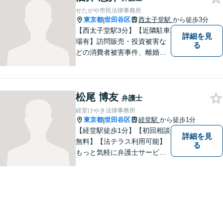
した的確な助言を行います。
せたがや市民法律事務所
東京都
世田谷区
西太子堂駅
から徒歩3分
|
【西太子堂駅3分】【近隣駐車
詳細を見
場有】訪問販売・投資被害な
る
どの消費者被害事件、離婚・
相続などの家事事件、任意整
理・ 破産・個人再生、ヤミ金
被害などの多重債務事件、生
松尾 博友
活保護の申請同行・審査請求
弁護士
など 幅広い案件に全力で取り
経堂けやき法律事務所
組んでいます。
東京都
世田谷区
経堂駅
から徒歩1分
|
【経堂駅徒歩1分】【初回相談
詳細を見
無料】【法テラス利用可能】
る
もっと気軽に弁護士サービス
をご利用いただきたいとの思
いから、さまざまなご相談に
幅広く対応いたします。日常
生活の法的トラブルは、基本
的にどのようなことでもご相
談に応じます。お気軽にご相