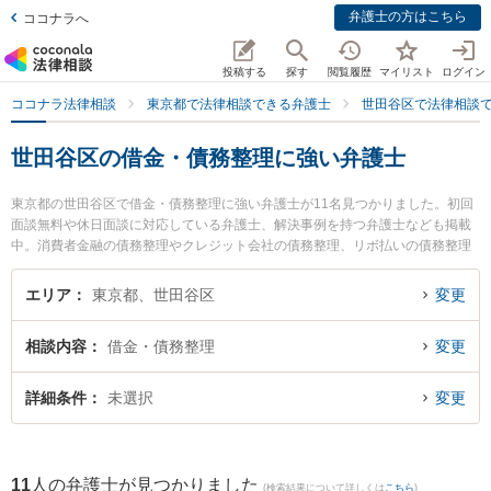
弁護士の方はこちら
ココナラへ
投稿する
探す
閲覧履歴
マイリスト
ログイン
ココナラ法律相談
東京都で法律相談できる弁護士
世田谷区で法律相談
世田谷区の借金・債務整理に強い弁護士
東京都の世田谷区で借金・債務整理に強い弁護士が11名見つかりました。初回
面談無料や休日面談に対応している弁護士、解決事例を持つ弁護士なども掲載
中。消費者金融の債務整理やクレジット会社の債務整理、リボ払いの債務整理
等の細かな分野での絞り込み検索もでき便利です。特に弁護士法人東京あすな
ろ法律事務所の横溝 秀明弁護士や千歳烏山法律事務所の松宮 英人弁護士、クレ
エリア
東京都、世田谷区
変更
ミエール法律事務所の渡邊 一彰弁護士のプロフィール情報や弁護士費用、強み
などが注目されています。『世田谷区で土日や夜間に発生した借金・債務整理
相談内容
借金・債務整理
変更
のトラブルを今すぐに弁護士に相談したい』『借金・債務整理のトラブル解決
の実績豊富な近くの弁護士を検索したい』『初回相談無料で借金・債務整理を
法律相談できる世田谷区内の弁護士に相談予約したい』などでお困りの相談者
詳細条件
未選択
変更
さんにおすすめです。
11
人の弁護士が見つかりました
(検索結果について詳しくは
こちら
)