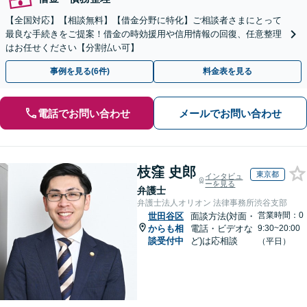
【全国対応】【相談無料】【借金分野に特化】ご相談者さまにとって
最良な手続きをご提案！借金の時効援用や信用情報の回復、任意整理
はお任せください【分割払い可】
事例を見る(6件)
料金表を見る
電話でお問い合わせ
メールでお問い合わせ
枝窪 史郎
東京都
インタビュ
ーを見る
弁護士
弁護士法人オリオン 法律事務所渋谷支部
営業時間：0
世田谷区
面談方法(対面・
からも相
電話・ビデオな
9:30~20:00
談受付中
ど)は応相談
（平日）