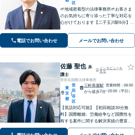
都
区
🌱地域密着型の法律事務所🌱お客さま
のお気持ちに寄り添った丁寧な対応を
心がけております【二子玉川駅6分】個
人事務所だからこそ実現できる柔軟さ
◎誠心誠意サポートします。正式なご
電話でお問い合わせ
メールでお問い合わせ
契約後は「弁護士が全て対応いたしま
す」【交通事故・離婚】はお任せくだ
さい！
佐藤 聖也
弁
インタビューを
見る
護士
世田谷国際法律事務所
世
三軒茶屋駅
営業時間：08:00
東
田
~20:00（平日）
から徒歩7分
京
|
谷
都
区
【英語対応可能】【初回相談30分無
料】国際離婚、労働紛争など国際性を
有する案件に関する解決実績の豊富な
弁護士が丁寧に対応いたします【夜
間・休日・オンライン対応も可】【三