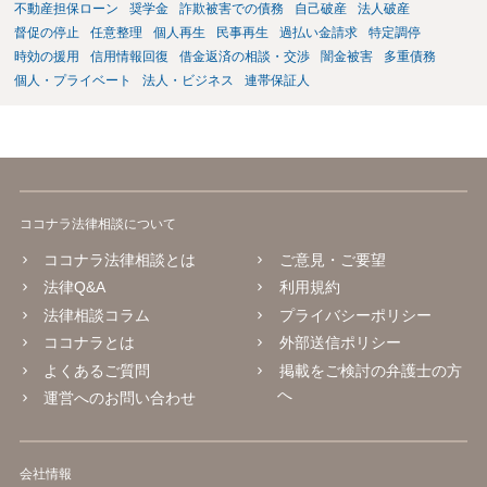
不動産担保ローン
奨学金
詐欺被害での債務
自己破産
法人破産
督促の停止
任意整理
個人再生
民事再生
過払い金請求
特定調停
時効の援用
信用情報回復
借金返済の相談・交渉
闇金被害
多重債務
個人・プライベート
法人・ビジネス
連帯保証人
ココナラ法律相談について
ココナラ法律相談とは
ご意見・ご要望
法律Q&A
利用規約
法律相談コラム
プライバシーポリシー
ココナラとは
外部送信ポリシー
よくあるご質問
掲載をご検討の弁護士の方
へ
運営へのお問い合わせ
会社情報