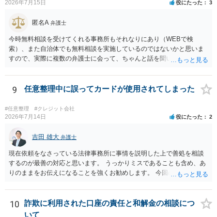
2026年7月15日
役にたった
3
匿名A
弁護士
今時無料相談を受けてくれる事務所もそれなりにあり（WEBで検
索）、また自治体でも無料相談を実施しているのではないかと思いま
すので、実際に複数の弁護士に会って、ちゃんと話を聞いてくれる
方、高圧的ではない方に相談した方が良いでしょう。その弁護士の方
はそもそも事案を把握できていないようですので、御相談の案件につ
いては弁護士として能力不足なのかもしれません。相手にしない方が
9
任意整理中に誤ってカードが使用されてしまった
良いと思います。ただ、仮想通貨詐欺の被害回復は現実的には難しい
かもしれません。
#任意整理
#クレジット会社
2026年7月14日
役にたった
2
吉田 雄大
弁護士
現在依頼をなさっている法律事務所に事情を説明した上で善処を相談
するのが最善の対応と思います。 うっかりミスであることも含め、あ
りのままをお伝えになることを強くお勧めします。 今回のできごとだ
けで辞任に至るか否かは弁護士次第というほかありませんが、説明は
早ければ早いほどいいのは間違いありません。 ご健闘をお祈りいたし
ます。
10
詐欺に利用された口座の責任と和解金の相談につ
いて