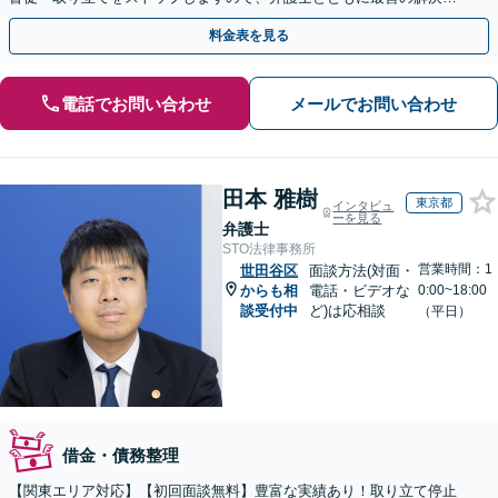
を考えましょう。【休日・夜間面談可】【LINE相談可】
料金表を見る
電話でお問い合わせ
メールでお問い合わせ
田本 雅樹
東京都
インタビュ
ーを見る
弁護士
STO法律事務所
営業時間：1
世田谷区
面談方法(対面・
からも相
電話・ビデオな
0:00~18:00
談受付中
ど)は応相談
（平日）
借金・債務整理
【関東エリア対応】【初回面談無料】豊富な実績あり！取り立て停止