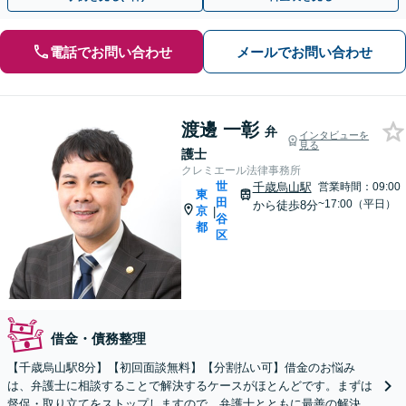
電話でお問い合わせ
メールでお問い合わせ
渡邊 一彰
弁
インタビューを
見る
護士
クレミエール法律事務所
世
千歳烏山駅
営業時間：09:00
東
田
~17:00（平日）
から徒歩8分
京
|
谷
都
区
借金・債務整理
【千歳烏山駅8分】【初回面談無料】【分割払い可】借金のお悩み
は、弁護士に相談することで解決するケースがほとんどです。まずは
督促・取り立てをストップしますので、弁護士とともに最善の解決策