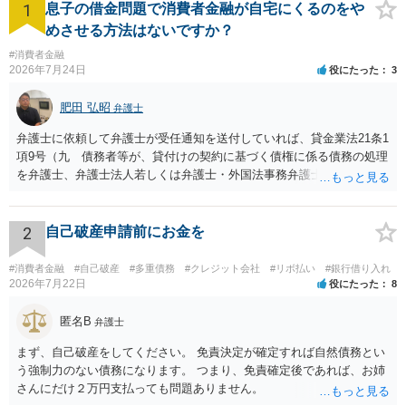
1
息子の借金問題で消費者金融が自宅にくるのをや
めさせる方法はないですか？
#消費者金融
2026年7月24日
役にたった
3
肥田 弘昭
弁護士
弁護士に依頼して弁護士が受任通知を送付していれば、貸金業法21条1
項9号（九 債務者等が、貸付けの契約に基づく債権に係る債務の処理
を弁護士、弁護士法人若しくは弁護士・外国法事務弁護士共同法人若
しくは司法書士若しくは司法書士法人（以下この号において「弁護士
等」という。）に委託し、又はその処理のため必要な裁判所における
民事事件に関する手続をとり、弁護士等又は裁判所から書面によりそ
2
自己破産申請前にお金を
の旨の通知があつた場合において、正当な理由がないのに、債務者等
に対し、電話をかけ、電報を送達し、若しくはファクシミリ装置を用
#消費者金融
#自己破産
#多重債務
#クレジット会社
#リボ払い
#銀行借り入れ
いて送信し、又は訪問する方法により、当該債務を弁済することを要
2026年7月22日
役にたった
8
求し、これに対し債務者等から直接要求しないよう求められたにもか
かわらず、更にこれらの方法で当該債務を弁済することを要求するこ
匿名B
弁護士
と。）に違反しています。監督官庁に行政処分を求める、裁判所に仮
まず、自己破産をしてください。 免責決定が確定すれば自然債務とい
処分申請、不退去罪が成立すれば警察に通報などの対応が考えられま
う強制力のない債務になります。 つまり、免責確定後であれば、お姉
す。ご参考にしてください。
さんにだけ２万円支払っても問題ありません。