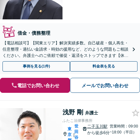
借金・債務整理
【電話相談可】【関東エリア】解決実績多数。自己破産・個人再生・
任意整理・過払い金請求・時効の援用など、どのような問題もご相談
ください。弁護士へのご依頼で催促・返済をストップできます【休
日・夜間相談可】【分割払い可】【初回相談無料】
事例を見る(1件)
料金表を見る
電話でお問い合わせ
メールでお問い合わせ
浅野 剛
弁護士
ふたこ法律事務所
世
二子玉川駅
営業時間：09:00
東
田
~18:00（平日）
から徒歩6分
京
|
谷