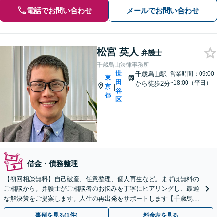
電話でお問い合わせ
メールでお問い合わせ
松宮 英人
弁護士
千歳烏山法律事務所
世
千歳烏山駅
営業時間：09:00
東
田
~18:00（平日）
から徒歩2分
京
|
谷
都
区
借金・債務整理
【初回相談無料】自己破産、任意整理、個人再生など。まずは無料の
ご相談から。弁護士がご相談者のお悩みを丁寧にヒアリングし、最適
な解決策をご提案します。人生の再出発をサポートします【千歳烏山
駅2分】【休日・夜間相談OK（要事前予約）】
事例を見る(1件)
料金表を見る