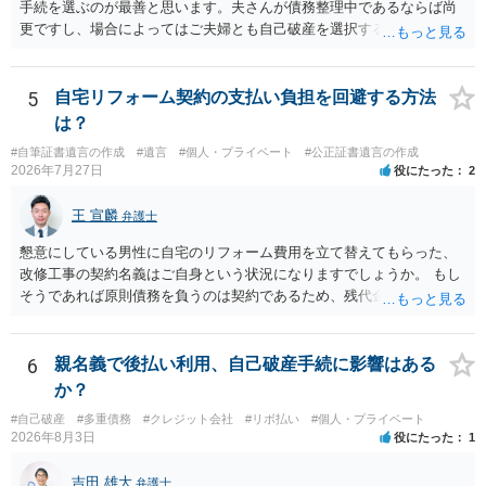
手続を選ぶのが最善と思います。夫さんが債務整理中であるならば尚
更ですし、場合によってはご夫婦とも自己破産を選択する方法もある
と思います。
5
自宅リフォーム契約の支払い負担を回避する方法
は？
#自筆証書遺言の作成
#遺言
#個人・プライベート
#公正証書遺言の作成
2026年7月27日
役にたった
2
王 宣麟
弁護士
懇意にしている男性に自宅のリフォーム費用を立て替えてもらった、
改修工事の契約名義はご自身という状況になりますでしょうか。 もし
そうであれば原則債務を負うのは契約であるため、残代金を捻出して
もらうよう約束した男性に支払いをお願いするしかないように思われ
ます。 入籍した場合でも、原則契約者が単独で全ての債務を負うこと
には変わりがありません。 なかなか対応に難しい案件であり、公開の
6
親名義で後払い利用、自己破産手続に影響はある
場でアドバイスを行うのも限界があるように思われますので、資料等
か？
を持参のうえ個別に弁護士に相談されることをお勧めします。
#自己破産
#多重債務
#クレジット会社
#リボ払い
#個人・プライベート
2026年8月3日
役にたった
1
吉田 雄大
弁護士