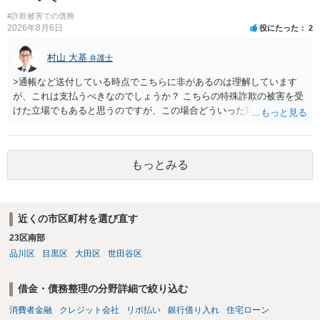
#詐欺被害での債務
2026年8月6日
役にたった
2
村山 大基
弁護士
>通帳など送付している時点でこちらに非があるのは理解しています
が、これは支払うべきなのでしょうか？ こちらの特殊詐欺の被害を受
けた立場でもあると思うのですが、この場合どういった対処が必要で
しょうか？ →依頼するかどうかは別にして、弁護士に相談に行った方
がいいとは思います。 そもそも、特殊詐欺関係なく旦那さんの行為
は法に触れる可能性もあります。 ＞100万を支払わず穏便に和解する
もっとみる
ことは可能でしょうか？ →一般的には難しいです。相談者さんも１０
０万円の被害を受けたとして、１円も払わないで和解したいと言われ
たら、 できるだけ重い刑罰を与えて欲しい、と思われるのではない
でしょうか。 ＞弁護士さんに入ってもらうことで支払額が下がること
近くの市区町村を選び直す
はありますか？ そこはあり得ます、ただ、弁護士費用かけるならその
23区南部
分賠償に回すことも考えられるので、 兼ね合いは考えてみましょう。
品川区
目黒区
大田区
世田谷区
借金・債務整理の分野詳細で絞り込む
消費者金融
クレジット会社
リボ払い
銀行借り入れ
住宅ローン