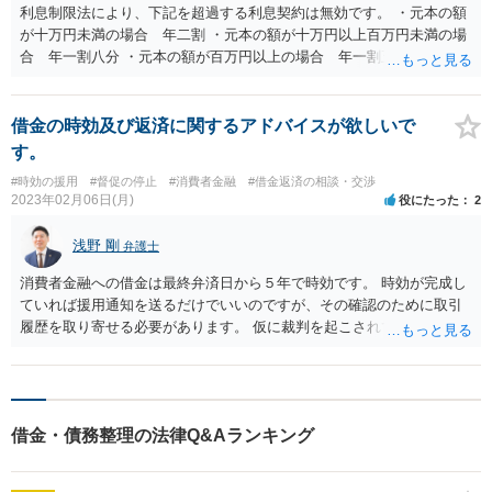
利息制限法により、下記を超過する利息契約は無効です。 ・元本の額
が十万円未満の場合 年二割 ・元本の額が十万円以上百万円未満の場
合 年一割八分 ・元本の額が百万円以上の場合 年一割五分 出資法に
より、個人間であっても、年109.5％を超える利息の契約は罰則対象で
す。 元本のみ返済を受けるというご対応でよろしいかと思います。
借金の時効及び返済に関するアドバイスが欲しいで
す。
#時効の援用
#督促の停止
#消費者金融
#借金返済の相談・交渉
2023年02月06日(月)
役にたった
2
浅野 剛
弁護士
消費者金融への借金は最終弁済日から５年で時効です。 時効が完成し
ていれば援用通知を送るだけでいいのですが、その確認のために取引
履歴を取り寄せる必要があります。 仮に裁判を起こされていて欠席で
負けていた場合、時効期間が判決確定から１０年になりますのでこの
点も注意です。 この辺りの手続きは弁護士にもお願いできるので最寄
りの法テラス法律相談などから弁護士にお願いしてみるというのも手
だと思います。
借金・債務整理の法律Q&Aランキング