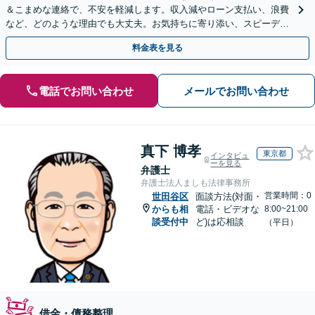
＆こまめな連絡で、不安を軽減します。収入減やローン支払い、浪費
など、どのような理由でも大丈夫。お気持ちに寄り添い、スピーディ
ーな解決を目指します【法テラス利用＆休日・夜間面談可】
料金表を見る
電話でお問い合わせ
メールでお問い合わせ
真下 博孝
東京都
インタビュ
ーを見る
弁護士
弁護士法人ましも法律事務所
営業時間：0
世田谷区
面談方法(対面・
からも相
電話・ビデオな
8:00~21:00
談受付中
ど)は応相談
（平日）
借金・債務整理