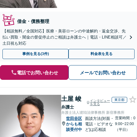
借金・債務整理
【相談無料／全国対応】医療・美容ローンの中途解約・返金交渉、先
払い買取・闇金の督促停止のご相談は弁護士へ｜電話・LINE相談可／
土日祝も対応
事例を見る(3件)
料金表を見る
電話でお問い合わせ
メールでお問い合わせ
土屋 峻
東京都
インタビュー
を見る
弁護士
弁護士法人琥珀法律事務所 新宿事務所
営業時間：0
世田谷区
面談方法(対面・
からも相
電話・ビデオな
9:00~22:00
談受付中
ど)は応相談
（平日）