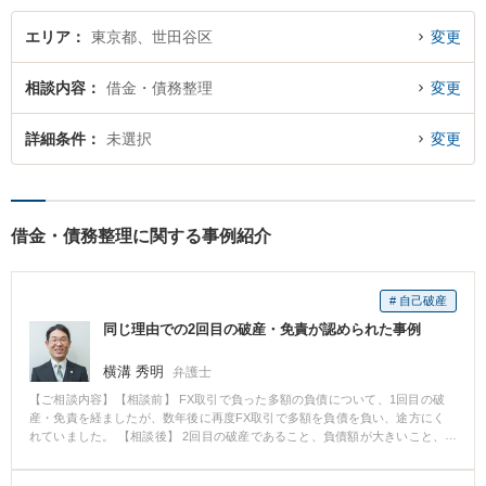
談ください。
エリア
東京都、世田谷区
変更
相談内容
借金・債務整理
変更
詳細条件
未選択
変更
借金・債務整理に関する事例紹介
# 自己破産
同じ理由での2回目の破産・免責が認められた事例
横溝 秀明
弁護士
【ご相談内容】【相談前】 FX取引で負った多額の負債について、1回目の破
産・免責を経ましたが、数年後に再度FX取引で多額を負債を負い、途方にく
れていました。 【相談後】 2回目の破産であること、負債額が大きいこと、
同じ免責不許可事由であることから、免責を得ることに不安もありました。
しかし、これまでの経験に基づき、破産・免責を申し立てたところ、最終的