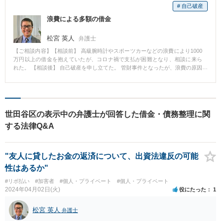
に無事免責を得ることができました。 【先生のコメント】 手続中は、破産管
# 自己破産
財人から厳しい指摘も受けることもありました。しかし、誠実に対応するこ
浪費による多額の借金
とで、無事に乗り切ることができました。
松宮 英人
弁護士
【ご相談内容】【相談前】 高級腕時計やスポーツカーなどの浪費により1000
万円以上の借金を抱えていたが、コロナ禍で支払が困難となり、相談に来ら
れた。 【相談後】 自己破産を申し立てた。 管財事件となったが、浪費の原因
を詳細に説明し、弁護士のサポートのもと生活の改善を行ったことで、最終
的には免責が認められた。 【先生のコメント】 借金の原因は様々です。 自己
破産を行うに当たっては、個々の債務者の具体的事情を裁判所に十分に理解
してもらうことが、免責を受けることにつながります。 弁護士のサポートが
非常に重要となります。
世田谷区の表示中の弁護士が回答した借金・債務整理に関
する法律Q&A
"友人に貸したお金の返済について、出資法違反の可能
性はあるか"
#リボ払い
#加害者
#個人・プライベート
#個人・プライベート
2024年04月02日(火)
役にたった
1
松宮 英人
弁護士