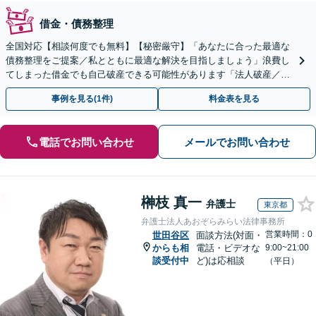
借金・債務整理
全国対応【相談何度でも無料】【秘密厳守】「あなたに合った最適な
債務整理をご提案／私とともに最適な解決を目指しましょう」浪費し
てしまった借金でも自己破産できる可能性があります「法人破産／コ
ロナ不況・物価高騰に苦しむ企業さまを救済」
事例を見る(1件)
料金表を見る
電話でお問い合わせ
メールでお問い合わせ
榊枝 真一
弁護士
東京都
弁護士法人あおぞらみらい法律事務所
営業時間：0
世田谷区
面談方法(対面・
からも相
電話・ビデオな
9:00~21:00
談受付中
ど)は応相談
（平日）