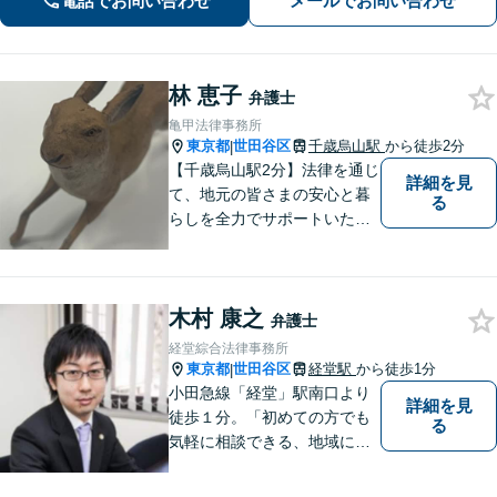
電話でお問い合わせ
メールでお問い合わせ
軒茶屋駅徒歩7分】
林 恵子
弁護士
亀甲法律事務所
東京都
世田谷区
千歳烏山駅
から徒歩2分
|
【千歳烏山駅2分】法律を通じ
詳細を見
て、地元の皆さまの安心と暮
る
らしを全力でサポートいたし
ます！丁寧にお話をお伺い、
分かりやすくご説明すること
を大切にしています。どんな
木村 康之
に複雑なお悩みでも、安心し
弁護士
てご相談ください。※電話は
経堂綜合法律事務所
面談予約のみ。【地域密着型
東京都
世田谷区
経堂駅
から徒歩1分
|
の法律事務所】
小田急線「経堂」駅南口より
詳細を見
徒歩１分。「初めての方でも
る
気軽に相談できる、地域に根
差した法律事務所」です。 み
なさまの身近で起こり得る