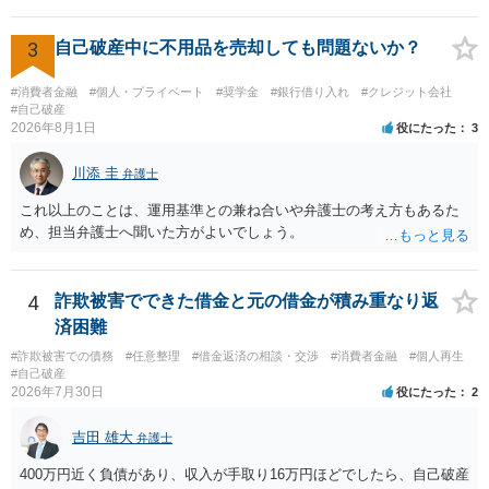
3
自己破産中に不用品を売却しても問題ないか？
#消費者金融
#個人・プライベート
#奨学金
#銀行借り入れ
#クレジット会社
#自己破産
2026年8月1日
役にたった
3
川添 圭
弁護士
これ以上のことは、運用基準との兼ね合いや弁護士の考え方もあるた
め、担当弁護士へ聞いた方がよいでしょう。
4
詐欺被害でできた借金と元の借金が積み重なり返
済困難
#詐欺被害での債務
#任意整理
#借金返済の相談・交渉
#消費者金融
#個人再生
#自己破産
2026年7月30日
役にたった
2
吉田 雄大
弁護士
400万円近く負債があり、収入が手取り16万円ほどでしたら、自己破産