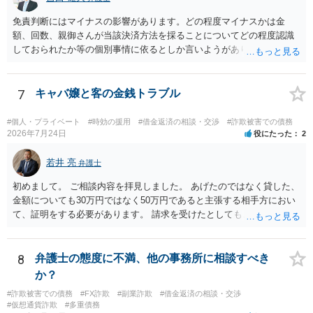
免責判断にはマイナスの影響があります。どの程度マイナスかは金
額、回数、親御さんが当該決済方法を採ることについてどの程度認識
しておられたか等の個別事情に依るとしか言いようがありません。 と
もあれ、依頼しておられる弁護士さんに直ちに具体的状況をお伝えに
なって相談し、善後策を考えることをお勧めします。
7
キャバ嬢と客の金銭トラブル
#個人・プライベート
#時効の援用
#借金返済の相談・交渉
#詐欺被害での債務
2026年7月24日
役にたった
2
若井 亮
弁護士
初めまして。 ご相談内容を拝見しました。 あげたのではなく貸した、
金額についても30万円ではなく50万円であると主張する相手方におい
て、証明をする必要があります。 請求を受けたとしても、もらったも
のであることを伝え、貸したというのであれば証拠を出すよう申し入
れることになるでしょう。 請求があるまでは、こちらからアクション
を起こす必要はないかと思います。
8
弁護士の態度に不満、他の事務所に相談すべき
か？
#詐欺被害での債務
#FX詐欺
#副業詐欺
#借金返済の相談・交渉
#仮想通貨詐欺
#多重債務