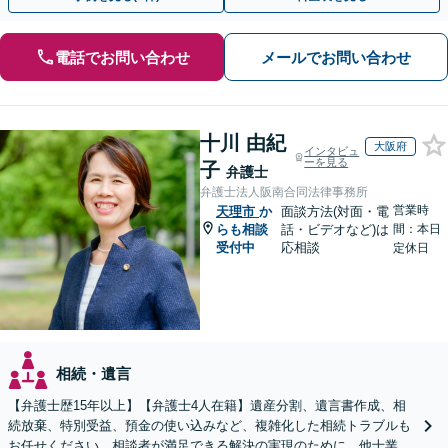
電話でお問い合わせ
メールでお問い合わせ
十川 由紀
大阪府
インタビュ
ーを見る
子
弁護士
弁護士法人阪南合同法律事務所
営業時
天理市
か
面談方法(対面・電
らも相談
話・ビデオなど)は
間：本日
受付中
応相談
定休日
相続・遺言
【弁護士歴15年以上】【弁護士4人在籍】遺産分割、遺言書作成、相
続放棄、特別受益、預金の使い込みなど、複雑化した相続トラブルも
お任せください。相談者が満足できる解決の実現のために、他士業と