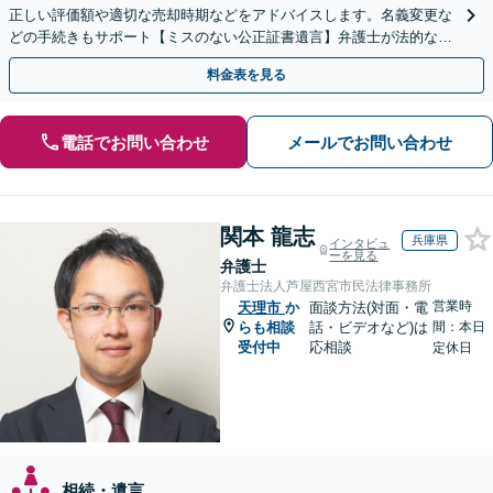
正しい評価額や適切な売却時期などをアドバイスします。名義変更な
どの手続きもサポート【ミスのない公正証書遺言】弁護士が法的な観
点から遺言書を作成します。
料金表を見る
電話でお問い合わせ
メールでお問い合わせ
関本 龍志
兵庫県
インタビュ
ーを見る
弁護士
弁護士法人芦屋西宮市民法律事務所
営業時
天理市
か
面談方法(対面・電
らも相談
話・ビデオなど)は
間：本日
受付中
応相談
定休日
相続・遺言