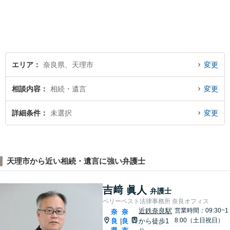
安や、ご希望を丁寧にお伺い
いたします。お早めのご相談
が納得のいく解決への第一歩
です。
エリア
奈良県、天理市
変更
相談内容
相続・遺言
変更
詳細条件
未選択
変更
天理市から近い相続・遺言に強い弁護士
吉﨑 眞人
弁護士
ベリーベスト法律事務所 奈良オフィス
近鉄奈良駅
営業時間：09:30~1
奈
奈
8:00（土日祝日）
良
良
から徒歩1
|