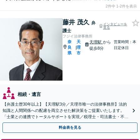
2件中 1-2件を表示
藤井 茂久
弁
インタビューを
見る
護士
フジイ法律事務所
奈
天
天理駅
から
営業時間：本
良
理
|
日定休日
徒歩8分
県
市
相続・遺言
【弁護士歴30年以上】【天理駅3分／天理市唯一の法律事務所】法的
知識と人間関係への配慮を両立させた解決策をご提案いたします。
「士業との連携でトータルサポートを実現／税理士・司法書士・不動
産鑑定士など」生前対策や遺言書作成もお任せください
料金表を見る