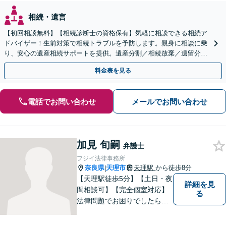
相続・遺言
【初回相談無料】【相続診断士の資格保有】気軽に相談できる相続ア
ドバイザー！生前対策で相続トラブルを予防します。親身に相談に乗
り、安心の遺産相続サポートを提供。遺産分割／相続放棄／遺留分も
お任せ！【出張サポート】【完全個室】【丸太町駅6分】
料金表を見る
電話でお問い合わせ
メールでお問い合わせ
加見 旬嗣
弁護士
フジイ法律事務所
奈良県
天理市
天理駅
から徒歩8分
|
【天理駅徒歩5分】【土日・夜
詳細を見
間相談可】【完全個室対応】
る
法律問題でお困りでしたらお
早めにご相談ください。依頼
者様の抱えていらっしゃる不