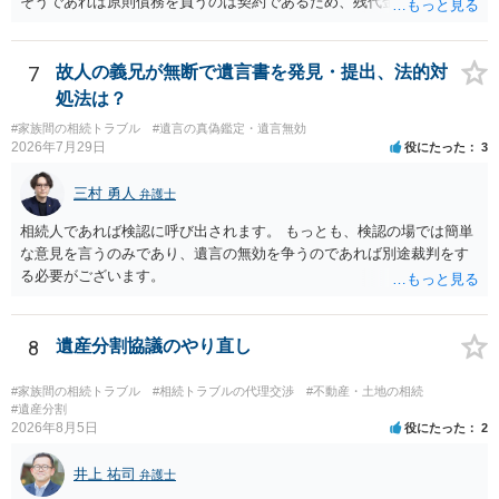
そうであれば原則債務を負うのは契約であるため、残代金を捻出して
もらうよう約束した男性に支払いをお願いするしかないように思われ
ます。 入籍した場合でも、原則契約者が単独で全ての債務を負うこと
には変わりがありません。 なかなか対応に難しい案件であり、公開の
7
故人の義兄が無断で遺言書を発見・提出、法的対
場でアドバイスを行うのも限界があるように思われますので、資料等
処法は？
を持参のうえ個別に弁護士に相談されることをお勧めします。
#家族間の相続トラブル
#遺言の真偽鑑定・遺言無効
2026年7月29日
役にたった
3
三村 勇人
弁護士
相続人であれば検認に呼び出されます。 もっとも、検認の場では簡単
な意見を言うのみであり、遺言の無効を争うのであれば別途裁判をす
る必要がございます。
8
遺産分割協議のやり直し
#家族間の相続トラブル
#相続トラブルの代理交渉
#不動産・土地の相続
#遺産分割
2026年8月5日
役にたった
2
井上 祐司
弁護士