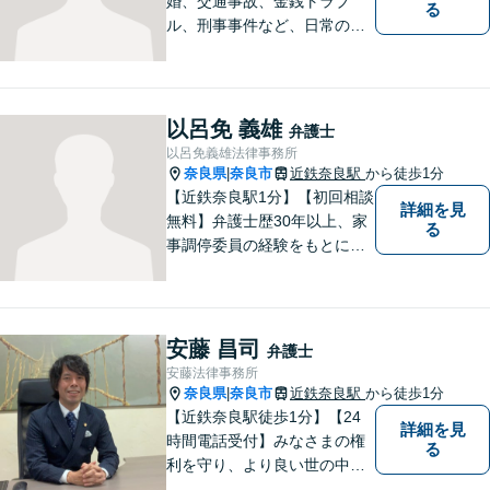
婚、交通事故、金銭トラブ
る
ル、刑事事件など、日常の中
で突然起こる法律問題に幅広
く対応しています。奈良県で
弁護士をお探しの方は、まず
はお気軽にご相談ください。
以呂免 義雄
弁護士
【初回相談料60分5,500円】
以呂免義雄法律事務所
【分かりやすい説明】
奈良県
奈良市
近鉄奈良駅
から徒歩1分
|
【近鉄奈良駅1分】【初回相談
詳細を見
無料】弁護士歴30年以上、家
る
事調停委員の経験をもとに複
雑な相続問題も依頼者様の状
況に合わせ、適切なアドバイ
スをご提供いたします。相続
発生前のご相談も受け付けて
安藤 昌司
弁護士
おります。【電話相談可】
安藤法律事務所
奈良県
奈良市
近鉄奈良駅
から徒歩1分
|
【近鉄奈良駅徒歩1分】【24
詳細を見
時間電話受付】みなさまの権
る
利を守り、より良い世の中に
していくことに全力を尽くし