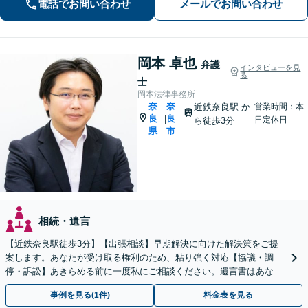
電話でお問い合わせ
メールでお問い合わせ
岡本 卓也
弁護
インタビューを見
る
士
岡本法律事務所
奈
奈
近鉄奈良駅
か
営業時間：本
良
良
|
日定休日
ら徒歩3分
県
市
相続・遺言
【近鉄奈良駅徒歩3分】【出張相談】早期解決に向けた解決策をご提
案します。あなたが受け取る権利のため、粘り強く対応【協議・調
停・訴訟】あきらめる前に一度私にご相談ください。遺言書はあなた
の意志を反映し、トラブル予防のための内容を作成。
事例を見る(1件)
料金表を見る