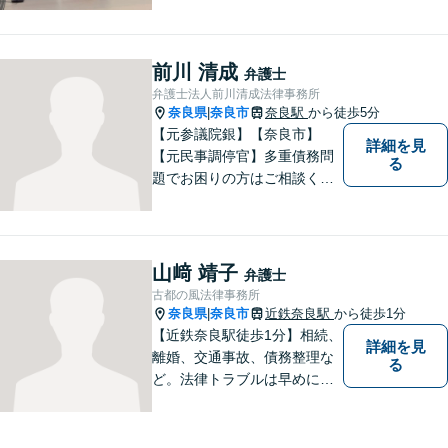
ます。金銭問題／男女問題／
交通事故／刑事事件に注力し
ています。法律トラブルでお
前川 清成
弁護士
悩みごとがありましたら、お
弁護士法人前川清成法律事務所
気軽にご相談ください。
奈良県
奈良市
奈良駅
から徒歩5分
|
【元参議院銀】【奈良市】
詳細を見
【元民事調停官】多重債務問
る
題でお困りの方はご相談くだ
さい。その他、一般民事事件
も対応しております。奈良市
大宮町でお困りの方がいまし
たら、一度ご相談ください。
山﨑 靖子
弁護士
古都の風法律事務所
奈良県
奈良市
近鉄奈良駅
から徒歩1分
|
【近鉄奈良駅徒歩1分】相続、
詳細を見
離婚、交通事故、債務整理な
る
ど。法律トラブルは早めに弁
護士へ相談することが重要で
す。ご依頼者さまの抱えてい
らっしゃる不安や、ご希望を