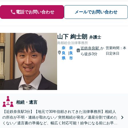
電話でお問い合わせ
メールでお問い合わせ
山下 絢士朗
弁護士
南都総合法律事務所
奈
奈
近鉄奈良駅
か
営業時間：本
良
良
|
日定休日
ら徒歩3分
県
市
相続・遺言
【近鉄奈良駅3分】【地元で30年信頼されてきた法律事務所】相続人
の所在が不明・連絡が取れない／突然相続が発生／遺産分割で揉めた
くない／遺言書の準備など、幅広く対応可能！紛争になる前にお早め