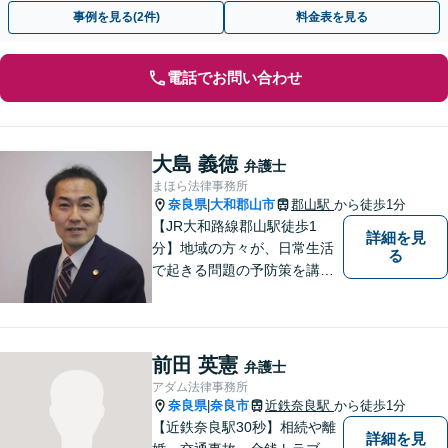
にご相談ください。【複数弁護士で対応可能】
事例を見る(2件)
料金表を見る
電話でお問い合わせ
大島 義徳
弁護士
まほら法律事務所
奈良県
大和郡山市
郡山駅
から徒歩1分
|
【JR大和路線郡山駅徒歩1
詳細を見
分】地域の方々が、日常生活
る
で起きる問題の予防策を講じ
たい時や、既に問題を抱えて
何から手を付けてよいか分か
らない時に、まず相談できる
身近な弁護士を目指していま
前田 英憲
弁護士
す。
アダム法律事務所
奈良県
奈良市
近鉄奈良駅
から徒歩1分
|
【近鉄奈良駅30秒】相続や離
詳細を見