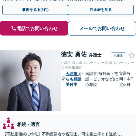
連携し最善を尽くします【完全個室】
事例を見る(9件)
料金表を見る
電話でお問い合わせ
メールでお問い合わせ
徳安 勇佑
弁護士
京都府
弁護士法人富士パートナーズ 富士パートナー
ズ法律事務所
営業時
天理市
か
面談方法(対面・電
らも相談
話・ビデオなど)は
間：本日
受付中
応相談
定休日
相続・遺言
【不動産相続に特化】不動産業者や税理士、司法書士等とも連携し、