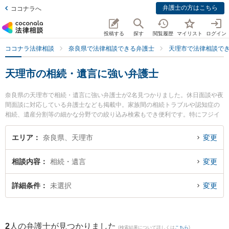
弁護士の方はこちら
ココナラへ
投稿する
探す
閲覧履歴
マイリスト
ログイン
ココナラ法律相談
奈良県で法律相談できる弁護士
天理市で法律相談で
天理市の相続・遺言に強い弁護士
奈良県の天理市で相続・遺言に強い弁護士が2名見つかりました。休日面談や夜
間面談に対応している弁護士なども掲載中。家族間の相続トラブルや認知症の
相続、遺産分割等の細かな分野での絞り込み検索もでき便利です。特にフジイ
法律事務所の藤井 茂久弁護士やフジイ法律事務所の加見 旬嗣弁護士のプロフィ
ール情報や弁護士費用、強みなどが注目されています。『天理市で土日や夜間
エリア
奈良県、天理市
変更
に発生した相続・遺言のトラブルを今すぐに弁護士に相談したい』『相続・遺
言のトラブル解決の実績豊富な近くの弁護士を検索したい』『初回相談無料で
相談内容
相続・遺言
変更
相続・遺言を法律相談できる天理市内の弁護士に相談予約したい』などでお困
りの相談者さんにおすすめです。
詳細条件
未選択
変更
2
人の弁護士が見つかりました
(検索結果について詳しくは
こちら
)