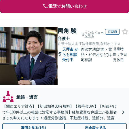
電話でお問い合わせ
両角 駿
京都府
インタビュー
を見る
弁護士
弁護士法人本江法律事務所 京都オフィス
営業時
天理市
か
面談方法(対面・電
らも相談
話・ビデオなど)は
間：本日
受付中
応相談
定休日
相続・遺言
【関西エリア対応】【初回相談30分無料】【着手金0円】【相続だけ
で年100件以上の相談に対応する事務所】経験豊富な弁護士が依頼者
さまの味方になります！遺産分割協議、不動産相続、遺留分、遺言書
の作成など【烏丸御池駅7分】
事例を見る(1件)
料金表を見る