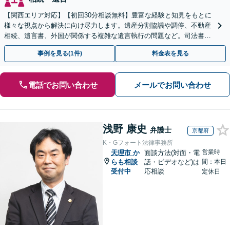
【関西エリア対応】【初回30分相談無料】豊富な経験と知見をもとに
様々な視点から解決に向け尽力します。遺産分割協議や調停、不動産
相続、遺言書、外国が関係する複雑な遺言執行の問題など。司法書士
や税理士とも連携し、円滑な解決を【オンライン面談可】
事例を見る(1件)
料金表を見る
電話でお問い合わせ
メールでお問い合わせ
浅野 康史
弁護士
京都府
K・Gフォート法律事務所
営業時
天理市
か
面談方法(対面・電
らも相談
話・ビデオなど)は
間：本日
受付中
応相談
定休日