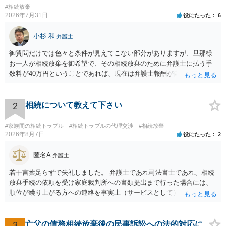
#相続放棄
2026年7月31日
役にたった
6
小杉 和
弁護士
御質問だけでは色々と条件が見えてこない部分がありますが、旦那様
お一人が相続放棄を御希望で、その相続放棄のために弁護士に払う手
数料が40万円ということであれば、現在は弁護士報酬が自由化されて
いるとはいえ、相当高額という印象です。私のところではその4分の1
です。 ただ、弁護士に払う手数料とは別に戸籍の用意に一定の実費が
かかることになりますので、その費用も支払うべきものとして頭に置
2
相続について教えて下さい
いておいてください。 話を元に戻して、弁護士に対する手数料です
が、旦那様の収入や財産にもよりますが、法テラスに御連絡なさって
#家族間の相続トラブル
#相続トラブルの代理交渉
#相続放棄
弁護士との相談を予約して受任してもらうのが一番安上がりでしょ
2026年8月7日
役にたった
2
う。数万円でやってくれるはずです。 ただ、法テラスは予約が取りづ
らい（希望者が多く予約できてもしばらく先になる）ようですので、
匿名A
弁護士
比較的短い熟慮期間のことを考えると、来週早々すぐにでも御連絡す
若干言葉足らずで失礼しました。 弁護士であれ司法書士であれ、相続
る方が良いでしょう。 もし法テラスが御利用になれない、あるいは時
放棄手続の依頼を受け家庭裁判所への書類提出まで行った場合には、
間がない等であれば、相続を取扱分野としている弁護士を適宜探し
順位が繰り上がる方への連絡を事実上（サービスとして）行うことは
（WEB等で）、問い合わせてみることです。相続を扱う弁護士でも相
あります。その「連絡」だけを弁護士が業務としてお受けすることは
続放棄は比較的安価な手数料でのお仕事になるのであまり前向きに受
できない、という意味でした。
けてくれないところもあるようです。 複数の法律事務所に聞いて（相
3
亡父の債務相続放棄後の民事訴訟への法的対応に
見積もりをとって）、一番安いところでやってもらうことに決めれ