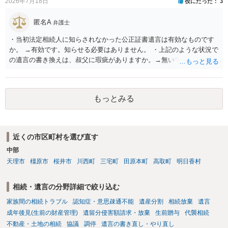
2026年7月18日
役にたった
3
匿名A
弁護士
・当初法定相続人に知らされなかった公正証書遺言は有効なものです
か。 →有効です。知らせる必要はありません。 ・上記のような状況で
の遺言の書き換えは、叔父に瑕疵がありますか。→無いです。 ・分割
する場合の比率は、現状で、客観的に見てどの程度が妥当と考えられ
ますか。 →本人が自由に決められますので、どこが妥当とは言えない
です。客観的な基準もありません。 ・できれば穏やかに、分割を拒否
もっとみる
することはできますか。 →分割を拒否するということは、遺産はいら
ないということでしょうか。遺言で、受取を指定されててもいらない
と拒否することはできます。理由を説明する必要はありません。
近くの市区町村を選び直す
中部
天理市
橿原市
桜井市
川西町
三宅町
田原本町
高取町
明日香村
相続・遺言の分野詳細で絞り込む
家族間の相続トラブル
認知症・意思疎通不能
遺産分割
相続放棄
遺言
成年後見(生前の財産管理)
遺留分侵害額請求・放棄
生前贈与
代襲相続
不動産・土地の相続
協議
調停
遺言の書き直し・やり直し