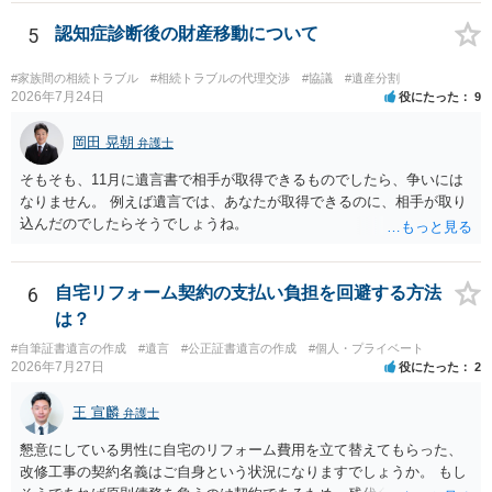
された書類のコピーを取得して、弁護士に面談で詳しい事情を話して
相談 されたら良いと思います。
5
認知症診断後の財産移動について
#家族間の相続トラブル
#相続トラブルの代理交渉
#協議
#遺産分割
2026年7月24日
役にたった
9
岡田 晃朝
弁護士
そもそも、11月に遺言書で相手が取得できるものでしたら、争いには
なりません。 例えば遺言では、あなたが取得できるのに、相手が取り
込んだのでしたらそうでしょうね。
6
自宅リフォーム契約の支払い負担を回避する方法
は？
#自筆証書遺言の作成
#遺言
#公正証書遺言の作成
#個人・プライベート
2026年7月27日
役にたった
2
王 宣麟
弁護士
懇意にしている男性に自宅のリフォーム費用を立て替えてもらった、
改修工事の契約名義はご自身という状況になりますでしょうか。 もし