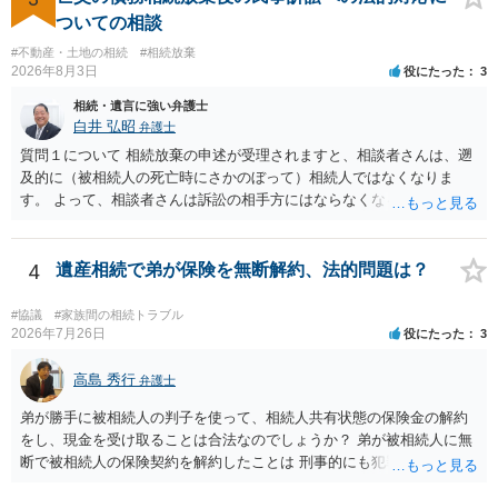
ば、キューちゃんママさんの御希望をかなえることができるのではな
ついての相談
いでしょうか。 あるいは相続放棄であれば御自分でできなくもないと
#不動産・土地の相続
#相続放棄
は思います。その場合、かかるのは戸籍等の取得費用と印紙代だけと
2026年8月3日
役にたった
3
なります。家庭裁判所のサイトから用紙を取得すると共に必要な書類
相続・遺言に強い弁護士
を確認し、印紙と共に家庭裁判所に提出して相続放棄申述受理通知書
白井 弘昭
弁護士
を待つという流れになります。
質問１について 相続放棄の申述が受理されますと、相談者さんは、遡
及的に（被相続人の死亡時にさかのぼって）相続人ではなくなりま
す。 よって、相談者さんは訴訟の相手方にはならなくなるので（明け
渡し請求の対象ではなくなるので）請求棄却となります。 相続放棄受
理証明を家庭裁判所で取得し、コピーを答弁書に添えて裁判所に提出
してください。 質問２について 請求棄却を求める答弁書を提出すれ
4
遺産相続で弟が保険を無断解約、法的問題は？
ば、第１回期日は出席する必要がありません。その日は差支え（用事
があり出席できない）との記載で十分です。 質問３について 弁護士で
#協議
#家族間の相続トラブル
はないので、ｍｉｎｔｓでの提出の必要は無いと思います。郵送（期
2026年7月26日
役にたった
3
限までに届けばよい）で十分です。 詳細は、書面記載の裁判所書記官
にお問い合わせください。 以上、ご参考まで。
高島 秀行
弁護士
弟が勝手に被相続人の判子を使って、相続人共有状態の保険金の解約
をし、現金を受け取ることは合法なのでしょうか？ 弟が被相続人に無
断で被相続人の保険契約を解約したことは 刑事的にも犯罪となる可能
性があり、民事的には無効だと思います。 保険会社で解約の際に提出