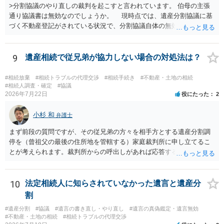
>分割協議のやり直しの裁判を起こすと言われています。 伯母の主張
通り協議書は無効なのでしょうか。 現時点では、遺産分割協議に基
づく不動産登記がされている状況で、分割協議自体の無効を裁判所が
認めたわけではないので、分割協議の効力に影響はありません。 先
方の訴訟の主張及び立証次第ですが、 ・御祖母様の認知能力に関する
医師の意見書、筆跡鑑定 が提出されればその効力が否定される可能性
9
遺産相続で従兄弟が協力しない場合の対処法は？
はありますが、 ・伯母様自身が分割協議に加わっていること ・御祖母
様の意に反する遺産分割協議を行う実益が誰にあったかの立証が困難
#相続放棄
#相続トラブルの代理交渉
#相続手続き
#不動産・土地の相続
であること からすると、実際に遺産分割協議の効力が否定される可能
#相続人調査・確定
#協議
2026年7月22日
役にたった
2
性はそれほど高くない（立証のハードルは非常に高い）ということが
言えると思います。
小杉 和
弁護士
まず前段の質問ですが、その従兄弟の方々を相手方とする遺産分割調
停を（曾祖父の最後の住所地を管轄する）家庭裁判所に申し立てるこ
とが考えられます。裁判所からの呼出しがあれば応答する可能性がま
だあるのではないでしょうか。 後段の質問については、相続放棄は可
能と思われます。時間が思った以上にないので必要書類をてきぱきと
揃える必要があります。その点是非御注意ください。
10
法定相続人に知らされていなかった遺言と遺産分
割
#遺産分割
#協議
#遺言の書き直し・やり直し
#遺言の真偽鑑定・遺言無効
#不動産・土地の相続
#相続トラブルの代理交渉