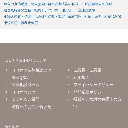
遺言の真偽鑑定・遺言無効
自筆証書遺言の作成
公正証書遺言の作成
遺言執行者の選任
相続トラブルの代理交渉
口座凍結解除
相続人調査・確定
相続財産調査・鑑定
家族信託
相続手続き
相続税対策
相続登記（義務化対応）
ココナラ法律相談について
ココナラ法律相談とは
ご意見・ご要望
法律Q&A
利用規約
法律相談コラム
プライバシーポリシー
ココナラとは
外部送信ポリシー
よくあるご質問
掲載をご検討の弁護士の方
へ
運営へのお問い合わせ
会社情報