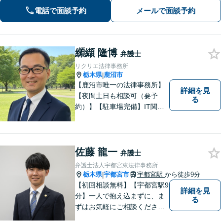
す。どんなことでも大丈夫。まずはお
電話で面談予約
メールで面談予約
気軽にご相談ください【無料駐車場あ
り】
纐纈 隆博
弁護士
リクリエ法律事務所
栃木県
鹿沼市
|
【鹿沼市唯一の法律事務所】
詳細を見
【夜間土日も相談可（要予
る
約）】【駐車場完備】IT関連
をはじめ、離婚・相続・交通
事故と幅広く案件を取り扱っ
ております。お気軽にお問合
せ下さい。
佐藤 龍一
弁護士
弁護士法人宇都宮東法律事務所
栃木県
宇都宮市
宇都宮駅
から徒歩9分
|
【初回相談無料】【宇都宮駅9
詳細を見
分】一人で抱え込まずに、ま
る
ずはお気軽にご相談くださ
い。【夜間休日対応可能】