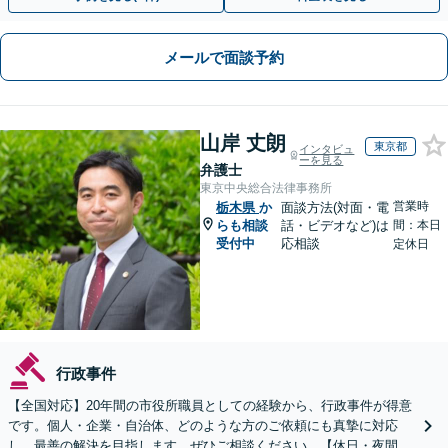
メールで面談予約
山岸 丈朗
東京都
インタビュ
ーを見る
弁護士
東京中央総合法律事務所
営業時
栃木県
か
面談方法(対面・電
らも相談
話・ビデオなど)は
間：本日
受付中
応相談
定休日
行政事件
【全国対応】20年間の市役所職員としての経験から、行政事件が得意
です。個人・企業・自治体、どのような方のご依頼にも真摯に対応
し、最善の解決を目指します。ぜひご相談ください。【休日・夜間相