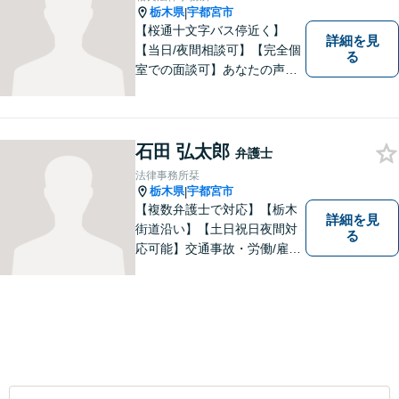
栃木県
宇都宮市
|
【桜通十文字バス停近く】
詳細を見
【当日/夜間相談可】【完全個
る
室での面談可】あなたの声を
聞かせてください。親切・丁
寧な対応を心がけておりま
す。 事務所HPもご覧くださ
い。 https://sagara-law-office.j
石田 弘太郎
弁護士
p/
法律事務所栞
栃木県
宇都宮市
|
【複数弁護士で対応】【栃木
詳細を見
街道沿い】【土日祝日夜間対
る
応可能】交通事故・労働/雇用
問題・刑事事件に注力してい
ます。宇都宮市の弁護士で
す。是非一度ご相談くださ
い。