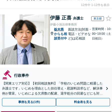
12件中 1-12件を表示
伊藤 正喜
弁護士
東京都
伊藤小池法律事務所
営業時間：10:
栃木県
面談方法(対面・
からも相
電話・ビデオな
00~19:00（土
談受付中
ど)は応相談
日祝日）
行政事件
【関東エリア対応】【初回相談無料】「学校のいじめ問題に精通した
弁護士です」いじめを理由とした担任替え・慰謝料請求など、解決事
例が豊富。いじめによる欠席数の配慮、退学処分の回避などにも対応
可能です【夜間・休日相談可】【完全個室】
事例を見る(1件)
料金表を見る