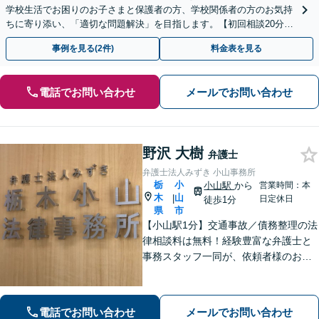
学校生活でお困りのお子さまと保護者の方、学校関係者の方のお気持
ちに寄り添い、「適切な問題解決」を目指します。【初回相談20分無
料】
事例を見る(2件)
料金表を見る
電話でお問い合わせ
メールでお問い合わせ
野沢 大樹
弁護士
弁護士法人みずき 小山事務所
栃
小
小山駅
から
営業時間：本
木
山
|
日定休日
徒歩1分
県
市
【小山駅1分】交通事故／債務整理の法
律相談料は無料！経験豊富な弁護士と
事務スタッフ一同が、依頼者様のお悩
みを解消できるよう全力でサポート。
状況を十分にヒアリングし、あらゆる
観点から解決策をご提案してまいりま
電話でお問い合わせ
メールでお問い合わせ