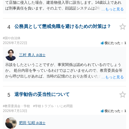
て店舗に侵入した場合、建造物侵入罪に該当します。14歳以上であれ
ば刑事責任を負います。その上で、顔認証システムは2年程度で削除さ
れている可能性は高くはありません。発覚した場合の法的リスクが高
いです。そのドンキにどうしても行かないといけない理由は不明です
が、保護者に町田のドンキに連絡をして許可を貰うのが一番安全かと
4
公務員として懲戒免職を避けるための対策は？
思います。ご参考にしてください。
#国や自治体
2026年7月22日
役にたった
1
三村 勇人
弁護士
示談をしたということですが、事実関係は認められているのでしょう
か。 処分内容を争っているわけではございませんので、教育委員会等
から呼び出しがあれば、当時の記憶のとおりお答えいただくことにな
るかと思います。
5
退学勧告の妥当性について
#教育委員会・学校
#学校トラブル・いじめ問題
2026年7月13日
役にたった
1
肥田 弘昭
弁護士