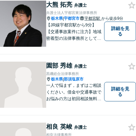
大熊 拓亮
合わせください。
弁護士
弁護士法人宇都宮東法律事務所
栃木県
宇都宮市
宇都宮駅
から徒歩9分
|
【JR線宇都宮駅から9分】
詳細を見
【交通事故案件に注力】地域
る
密着型の法律事務所として、
交通事故/遺産相続/借金・債務
整理/企業法務/離婚・男女問
題/労働問題など幅広い分野に
園部 秀雄
力を入れております。まずは
弁護士
お気軽にご相談ください。
黒磯総合法律事務所
栃木県
那須塩原市
|
一人で悩まず，まずはご相談
詳細を見
ください。借金や交通事故で
る
お悩みの方は初回相談無料で
す。
相良 英峻
弁護士
相良法律事務所