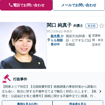
電話でお問い合わせ
メールでお問い合わせ
関口 純真子
弁護士
東京都
関口法律会計事務所
営業時
栃木県
か
面談方法(対面・電
らも相談
話・ビデオなど)は
間：本日
受付中
応相談
定休日
行政事件
【関東エリア対応】【元国税審判官】税務調査の事前対策から調査の
立ち会い、処分に対する不服申立てまで幅広く対応いたします。【税
理士・公認会計士等と連携可】国税に関する不服申立てに精通。行政
側の知見を活かしたサポートいたします
事例を見る(1件)
料金表を見る