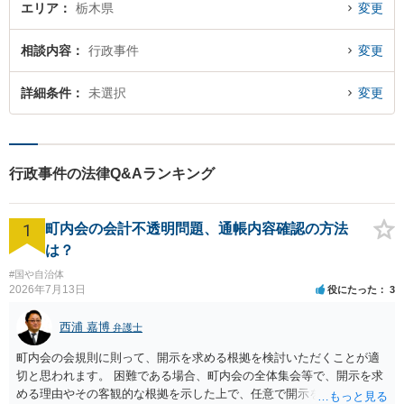
エリア
栃木県
変更
相談内容
行政事件
変更
詳細条件
未選択
変更
行政事件の法律Q&Aランキング
1
町内会の会計不透明問題、通帳内容確認の方法
は？
#国や自治体
2026年7月13日
役にたった
3
西浦 嘉博
弁護士
町内会の会規則に則って、開示を求める根拠を検討いただくことが適
切と思われます。 困難である場合、町内会の全体集会等で、開示を求
める理由やその客観的な根拠を示した上で、任意で開示を求めること