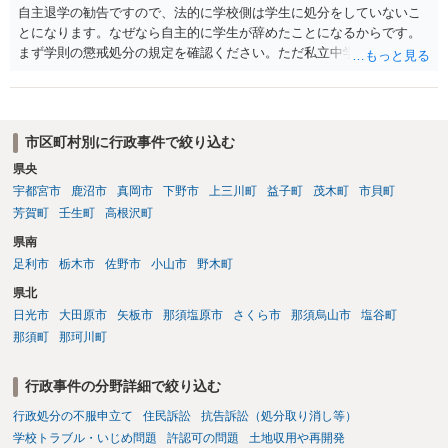
自主退学の勧告ですので、法的に学校側は学生に処分をしていないこ
とになります。なぜなら自主的に学生が辞めたことになるからです。
まず学則の懲戒処分の規定を確認ください。ただ私立中学ですので裁
量が大きいです。争う場合は、正式に処分をして貰い対応することに
なるかと思います。その中で、懲戒処分として退学処分を上記事情か
ら出すかどうかです。ご参考にしてください。子供の権利委員会は各
弁護士会にありますので相談するのも良いかと思います。
市区町村別に行政事件で絞り込む
県央
宇都宮市
鹿沼市
真岡市
下野市
上三川町
益子町
茂木町
市貝町
芳賀町
壬生町
高根沢町
県南
足利市
栃木市
佐野市
小山市
野木町
県北
日光市
大田原市
矢板市
那須塩原市
さくら市
那須烏山市
塩谷町
那須町
那珂川町
行政事件の分野詳細で絞り込む
行政処分の不服申立て
住民訴訟
抗告訴訟（処分取り消し等）
学校トラブル・いじめ問題
許認可の問題
土地収用や再開発