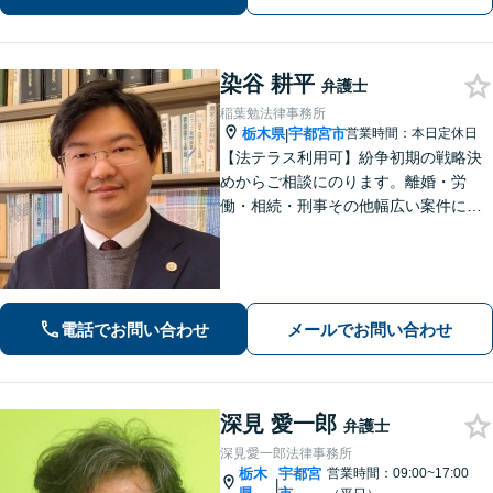
す。【休日・夜間対応】
染谷 耕平
弁護士
稲葉勉法律事務所
栃木県
宇都宮市
営業時間：本日定休日
|
【法テラス利用可】紛争初期の戦略決
めからご相談にのります。離婚・労
働・相続・刑事その他幅広い案件につ
いて、ご相談から交渉・調停・裁判ま
で、どの段階でも適切なサポートが可
能です。
電話でお問い合わせ
メールでお問い合わせ
深見 愛一郎
弁護士
深見愛一郎法律事務所
栃木
宇都宮
営業時間：09:00~17:00
|