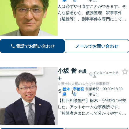
県
市
（平日）
人は必ずやり直すことができます。そ
んな信念から、債務整理、家事事件
（離婚等）、刑事事件を専門にしてい
ます。 逮捕、借金、離婚……そんな問
題に直面したら、悩まずご連絡くださ
い。
電話でお問い合わせ
メールでお問い合わせ
小坂 誉
弁護
インタビューを見
る
士
弁護士法人栃のふたば法律事務所
栃木
宇都宮
営業時間：09:00~18:00
|
県
市
（平日）
【初回相談無料】栃木・宇都宮に根差
した、アットホームな事務所です。
「相談者さまにとって分かりやすく説
明すること」「必ず何らかの解決策を
お出しすること」を心がけておりま