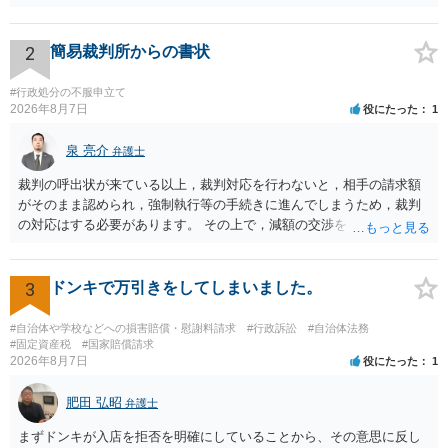
が考えられます。 より詳細についてお聞きになりたい場合、最寄りの
法律事務所での相談を検討ください。
2
簡易裁判所からの書状
#行政処分の不服申立て
2026年8月7日
役にたった
1
泉 亮介
弁護士
裁判の呼出状が来ている以上，裁判対応を行わないと，相手の請求額
がそのまま認められ，強制執行等の手続きに進んでしまうため，裁判
の対応はする必要があります。 その上で，減額の交渉をしたり，分割
の交渉をしたりした上で，金額や支払方法を決めた上で和解とするこ
ととなるかと思われます。 個別のご相談を希望される場合は，希望す
る弁護士に面談の予約を入れ日程調整の上で面談を行うと良いでしょ
3
ドンキで万引きをしてしまいました。
う。
#自治体や学校などへの損害賠償・慰謝料請求
#行政訴訟
#自治体法務
#固定資産税
#国家賠償請求
2026年8月7日
役にたった
1
肥田 弘昭
弁護士
まずドンキが入店を拒否を明確にしていることから、その意思に反し