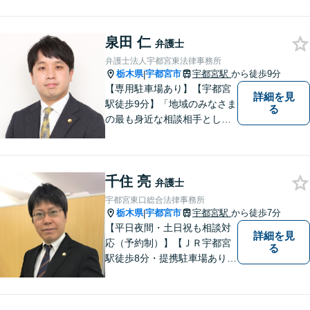
泉田 仁
弁護士
弁護士法人宇都宮東法律事務所
栃木県
宇都宮市
宇都宮駅
から徒歩9分
|
【専用駐車場あり】【宇都宮
詳細を見
駅徒歩9分】「地域のみなさま
る
の最も身近な相談相手として
頼れる存在でありたい。」が
モットーです。【初回面談無
料】【夜間／休日対応可】交
千住 亮
通事故／遺産相続／借金問題
弁護士
／企業法務／離婚問題などさ
宇都宮東口総合法律事務所
まざまな分野に力を入れてお
栃木県
宇都宮市
宇都宮駅
から徒歩7分
|
ります。
【平日夜間・土日祝も相談対
詳細を見
応（予約制）】【ＪＲ宇都宮
る
駅徒歩8分・提携駐車場あり】
相談者様にとって分かりやす
く、和やかな法律相談を目指
しています。お気軽にお問い