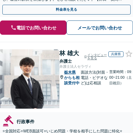
談可】【ビデオ面談可】【銀座駅1分】
料金表を見る
電話でお問い合わせ
メールでお問い合わせ
林 雄大
兵庫県
インタビュー
を見る
弁護士
弁護士法人セラヴィ
営業時間：09:
栃木県
面談方法(対面・
からも相
電話・ビデオな
00~21:00（土
談受付中
ど)は応相談
日祝日）
行政事件
⭐️全国対応⭐️WEB面談可⭐️いじめ問題・学校を相手にした問題に特化⭐️