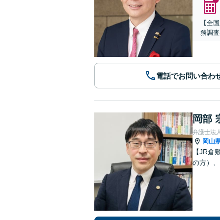
【全国
務調査
電話でお問い合わ
岡部 
弁護士法人
岡山
【JR倉
の方）、