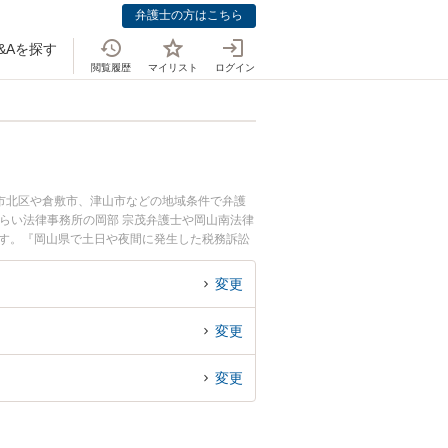
弁護士の方はこちら
&Aを探す
閲覧履歴
マイリスト
ログイン
市北区や倉敷市、津山市などの地域条件で弁護
らい法律事務所の岡部 宗茂弁護士や岡山南法律
ます。『岡山県で土日や夜間に発生した税務訴訟
で税務訴訟を法律相談できる岡山県内の弁護士に
変更
変更
変更