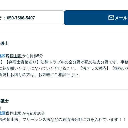
せ
メール
弁護士
北区
岡山駅
から徒歩5分
分】【弁理士資格あり】法律トラブルの全分野が私の注力分野です。事
に花が咲いたようになっていただけること。【法テラス対応】【後払い
所属】お困りの方は、お気軽にご相談下さい。
弁護士
所
北区
岡山駅
から徒歩10分
独占禁止法、フリーランス法などの経済法分野に力を入れています！！