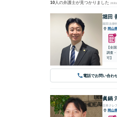
10
人の弁護士が見つかりました
(検索
堀田 
堀田法律
岡山
【全国
調査・
可】
電話でお問い合わ
眞鍋 
日本クレ
岡山