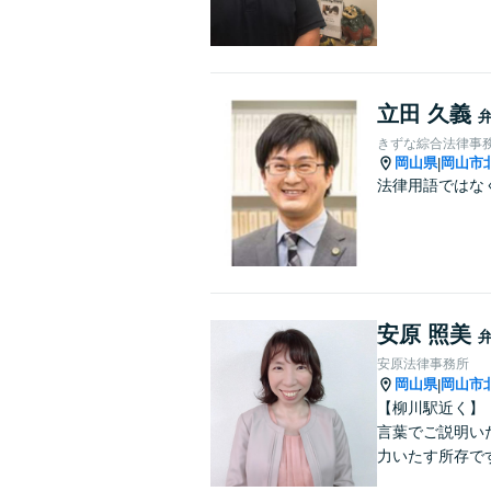
立田 久義
きずな綜合法律事
岡山県
岡山市
|
法律用語ではな
安原 照美
安原法律事務所
岡山県
岡山市
|
【柳川駅近く】
言葉でご説明い
力いたす所存で