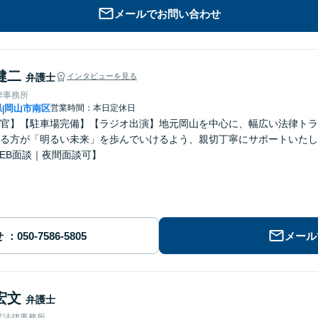
メールでお問い合わせ
健二
弁護士
インタビューを見る
律事務所
県
岡山市南区
営業時間：本日定休日
|
官】【駐車場完備】【ラジオ出演】地元岡山を中心に、幅広い法律トラ
る方が「明るい未来」を歩んでいけるよう、親切丁寧にサポートいたし
EB面談｜夜間面談可】
せ
メール
宏文
弁護士
彦法律事務所