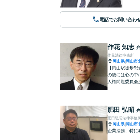
電話でお問い合わ
作花 知志
作花法律事務所
岡山県
岡山市
|
【岡山駅徒歩5
の後には心の中
人権問題委員会
肥田 弘昭
肥田弘昭法律事務
岡山県
岡山市
|
企業法務、特に