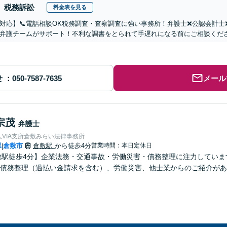
税務訴訟
料金表を見る
対応】📞電話相談OK税務調査・査察調査に強い事務所！弁護士❌公認会計
弁護チームがサポート！不利な調書をとられて手遅れになる前にご相談くだ
せ
メール
宗茂
弁護士
VIA支所倉敷みらい法律事務所
県
倉敷市
倉敷駅
から徒歩4分
営業時間：本日定休日
|
敷駅徒歩4分】企業法務・交通事故・労働災害・債務整理に注力してい
債務整理（過払い金請求を含む）、労働災害、他士業からのご紹介があ