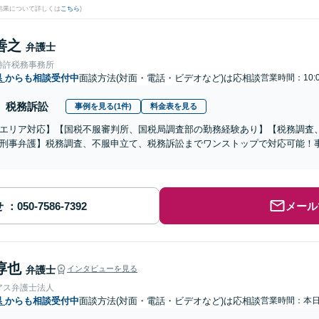
結果について詳しくは
こちら
)
善之
弁護士
特許税務事務所
県
からも相談受付中
面談方法(対面・電話・ビデオなど)は応相談
営業時間：10:
税務訴訟
事例を見る(1件)
料金表を見る
エリア対応】【国税不服審判所、国税局調査部の勤務経験あり】【税務調査
刑事弁護】税務調査、不服申立て、税務訴訟までワンストップで対応可能！
せ
メール
淳也
弁護士
インタビューを見る
アス弁護士法人
県
からも相談受付中
面談方法(対面・電話・ビデオなど)は応相談
営業時間：本