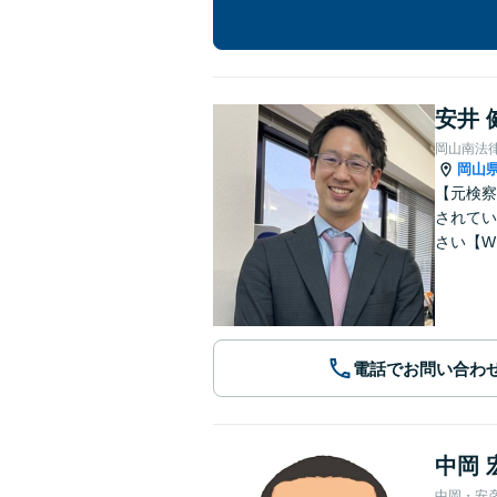
安井 
岡山南法
岡山
【元検察
されてい
さい【W
電話でお問い合わ
中岡 
中岡・安