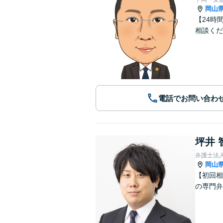
岡山
【24時
相談くだ
電話でお問い合わ
坪井 
弁護士法
岡山
【初回相
の専門弁