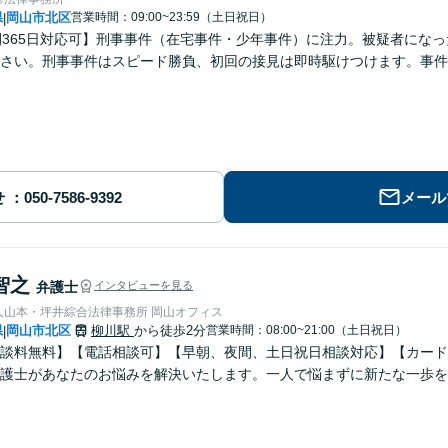
県
岡山市北区
営業時間：09:00~23:59（土日祝日）
|
間365日対応可】刑事事件（在宅事件・少年事件）に注力。被疑者にな
さい。刑事事件はスピード勝負、初回の接見は即時駆けつけます。事件
せ
メール
智之
弁護士
インタビューを見る
人山本・坪井綜合法律事務所 岡山オフィス
県
岡山市北区
柳川駅
から徒歩2分
営業時間：08:00~21:00（土日祝日）
|
談料無料】【電話相談可】【早朝、夜間、土日祝日相談対応】【カード
護士があなたのお悩みを解決いたします。一人で悩まずに新たな一歩を