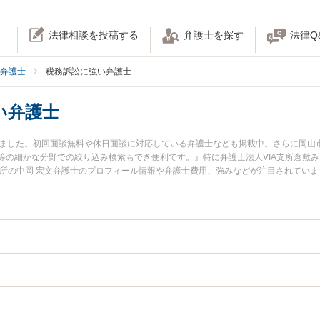
法律相談を投稿する
弁護士を探す
法律Q
弁護士
税務訴訟に強い弁護士
い弁護士
りました。初回面談無料や休日面談に対応している弁護士なども掲載中。さらに岡山
等の細かな分野での絞り込み検索もでき便利です。』特に弁護士法人VIA支所倉敷み
務所の中岡 宏文弁護士のプロフィール情報や弁護士費用、強みなどが注目されてい
税務訴訟のトラブル解決の実績豊富な近くの弁護士を検索したい』『初回相談無料
おすすめです。