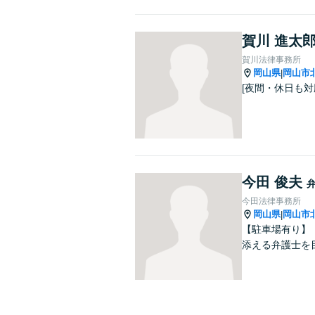
賀川 進太
賀川法律事務所
岡山県
岡山市
|
[夜間・休日も対
今田 俊夫
今田法律事務所
岡山県
岡山市
|
【駐車場有り】
添える弁護士を