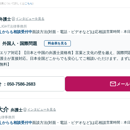
結果について詳しくは
こちら
)
弁護士
インタビューを見る
 LIGHT法律事務所
県
からも相談受付中
面談方法(対面・電話・ビデオなど)は応相談
営業時間：本
外国人・国際問題
料金表を見る
エリア対応】【日本と中国の弁護士資格有】言葉と文化の壁を越え、国際問
護士が直接対応。日本全国どこからでも安心してご相談いただけます。まず
無料】
せ
メール
大介
弁護士
インタビューを見る
法律事務所
県
からも相談受付中
面談方法(対面・電話・ビデオなど)は応相談
営業時間：本