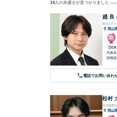
14
人の弁護士が見つかりました
(検索
趙 良
東京CITY
岡山
【関東
代表弁
回相談
電話でお問い合わ
松村 
舟渡国際
岡山