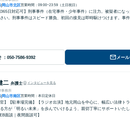
県
岡山市北区
営業時間：09:00~23:59（土日祝日）
|
間365日対応可】刑事事件（在宅事件・少年事件）に注力。被疑者にな
さい。刑事事件はスピード勝負、初回の接見は即時駆けつけます。事件
せ
メール
健二
弁護士
インタビューを見る
律事務所
県
岡山市南区
営業時間：本日定休日
|
官】【駐車場完備】【ラジオ出演】地元岡山を中心に、幅広い法律トラ
る方が「明るい未来」を歩んでいけるよう、親切丁寧にサポートいたし
EB面談｜夜間面談可】