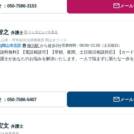
せ
メール
智之
弁護士
インタビューを見る
人山本・坪井綜合法律事務所 岡山オフィス
県
岡山市北区
柳川駅
から徒歩2分
営業時間：08:00~21:00（土日祝日）
|
談料無料】【電話相談可】【早朝、夜間、土日祝日相談対応】【カード
護士があなたのお悩みを解決いたします。一人で悩まずに新たな一歩を
せ
メール
宏文
弁護士
彦法律事務所