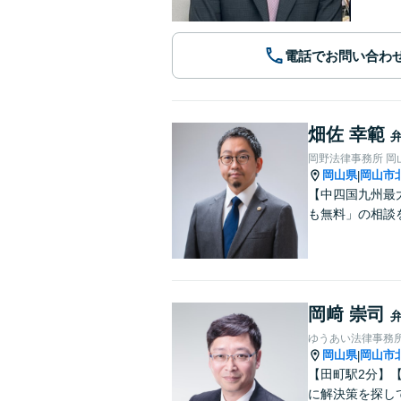
電話でお問い合わ
畑佐 幸範
岡野法律事務所 岡
岡山県
岡山市
|
【中四国九州最
も無料」の相談
岡﨑 崇司
ゆうあい法律事務
岡山県
岡山市
|
【田町駅2分】
に解決策を探し