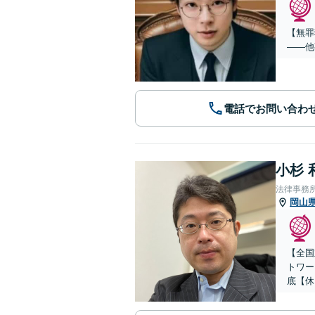
【無罪
——他
電話でお問い合わ
小杉 
法律事務
岡山
【全国
トワー
底【休