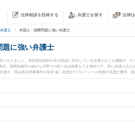
法律相談を投稿する
弁護士を探す
法律Q
弁護士
外国人・国際問題に強い弁護士
問題に強い弁護士
名見つかりました。初回面談無料や休日面談に対応している弁護士なども掲載中。さ
条約、国際結婚等の細かな分野での絞り込み検索もでき便利です。特に弁護士法人山
文弁護士、岡山南法律事務所の安井 健二弁護士のプロフィール情報や弁護士費用、
今すぐに弁護士に相談したい』『外国人・国際問題のトラブル解決の実績豊富な近
士に相談予約したい』などでお困りの相談者さんにおすすめです。