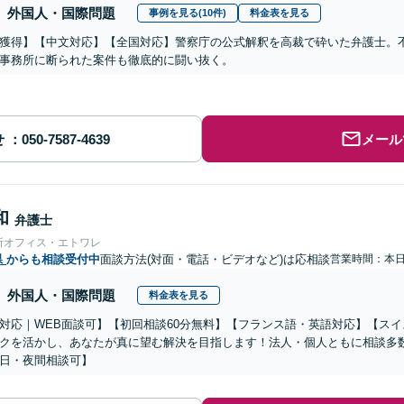
外国人・国際問題
事例を見る(10件)
料金表を見る
獲得】【中文対応】【全国対応】警察庁の公式解釈を高裁で砕いた弁護士。
事務所に断られた案件も徹底的に闘い抜く。
せ
メール
和
弁護士
所オフィス・エトワレ
県
からも相談受付中
面談方法(対面・電話・ビデオなど)は応相談
営業時間：本
外国人・国際問題
料金表を見る
対応｜WEB面談可】【初回相談60分無料】【フランス語・英語対応】【ス
クを活かし、あなたが真に望む解決を目指します！法人・個人ともに相談多
日・夜間相談可】