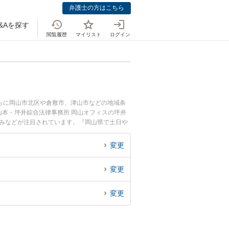
弁護士の方はこちら
&Aを探す
閲覧履歴
マイリスト
ログイン
らに岡山市北区や倉敷市、津山市などの地域条
本・坪井綜合法律事務所 岡山オフィスの坪井
強みなどが注目されています。『岡山県で土日や
くの弁護士を検索したい』『初回相談無料で外国
変更
変更
変更