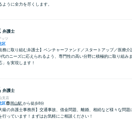
るように全力を尽くします。
志
弁護士
ザッツ
北区
法務に取り組む弁護士】ベンチャーファンド／スタートアップ／医療介
変わる時代のニーズに応えられるよう、専門性の高い分野に積極的に取り組み
応」を実現します！
馬
弁護士
山支店
北区
岡山駅
から徒歩8分
大級の弁護士事務所】交通事故、借金問題、離婚、相続など様々な問題
を行っています！まずはお気軽にご相談ください！