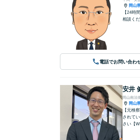
岡山
【24時
相談くだ
電話でお問い合わ
安井 
岡山南法
岡山
【元検察
されてい
さい【W