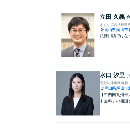
立田 久義
きずな綜合法律事
岡山県
岡山市
|
法律用語ではな
水口 汐里
岡野法律事務所 岡
岡山県
岡山市
|
【中四国九州最
も無料」の相談