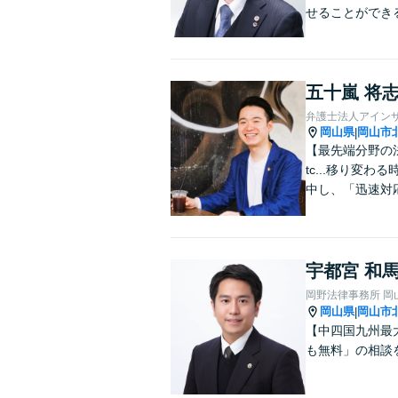
せることができ
五十嵐 将
弁護士法人アイン
岡山県
岡山市
|
【最先端分野の
tc...移り
中し、「迅速対
宇都宮 和
岡野法律事務所 岡
岡山県
岡山市
|
【中四国九州最
も無料」の相談