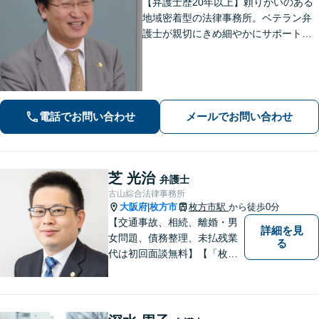
【弁護士歴20年以上】頼りがいのある
地域密着型の法律事務所。ベテラン弁
護士が親切にきめ細やかにサポートし
ます。不動産・建築トラブル／借金問
題／相続など身近な法律トラブルはお
気軽にご相談ください。【初回相談無
料（一部除く）】【夜間・休日の相談
可能】
電話でお問い合わせ
メールでお問い合わせ
芝 光治
弁護士
古山綜合法律事務所
大阪府
枚方市
枚方市駅
から徒歩0分
|
【交通事故、相続、離婚・男
詳細を見
女問題、債務整理、未払残業
る
代は初回面談無料】【「枚方
市駅」から徒歩30秒】じっく
りとお話を聞く姿勢を大切に
し、依頼者様の状況を十分に
ヒアリングし、あらゆる観点