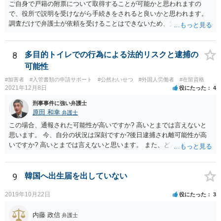
ご自身で戸籍の附票について取得することが可能かと思われますの
で、役所で説明を受けながら手続きをされると良いかと思われます。
調査だけで弁護士が依頼を受けることはできないため、父親に対して
何か請求がある場合は弁護士に依頼することを検討されても良いでし
ょう。
8
多目的トイレでの行為による法的リスクと逮捕の
可能性
#加害者
#入管書類の申請サポート
#公然わいせつ
#外国人労働者
#在留資格
2021年12月8日
役にたった
4
刑事事件に強い弁護士
原田 和幸
弁護士
この場合、通報された可能性が高いですか? 高いとまでは言えないと
思います。 今、自分の状況は深刻ですか?後日逮捕され離可能性が高
いですか? 高いとまでは言えないと思います。 また、どんな犯罪をし
てしまいしまったでしょうか? 考えられるとすれば、建造物侵入罪あ
たりでしょうか。
9
韓国へ出生届を出していない
2019年10月22日
役にたった
3
内藤 政信
弁護士