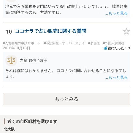
地元で入管業務を専門にやってる行政書士が いいでしょう。 韓国領事
館に相談するのも、方法ですね。
10
ココナラで占い販売に関する質問
#入管書類の申請サポート
#不法滞在・オーバーステイ
#永住権
#外国人労働者
2018年10月13日
役にたった
3
内藤 政信
弁護士
それは僕にはわかりません。 ココナラに問い合わせることになるでし
ょう。
もっとみる
近くの市区町村を選び直す
北大阪