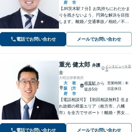
府
市
【JR茨木駅７分】お気持ちにわだかま
りを残さないよう、円満な解決を目指
します。離婚／交通事故／相続／不動
産といった民事事件、わいせつや窃盗
などの刑事事件にも幅広く対応。紛争
電話でお問い合わせ
メールでお問い合わせ
化してしてしまった問題も、より良い
着地点を探り、交渉を重ねます【初回
相談無料】
重光 健太郎
弁護
インタビューを見
る
士
大昭法律事務所
大
枚
樟葉駅
から
営業時間：本
阪
方
|
日定休日
徒歩5分
府
市
【電話相談可】【初回相談無料】生ま
れ故郷の樟葉エリア（枚方市、八幡
市）を全力でサポート！離婚・男女問
題／相続問題／刑事事件／労働問題／
交通事故などに注力。どんな小さなお
電話でお問い合わせ
メールでお問い合わせ
悩みでお気軽にご相談ください【夜