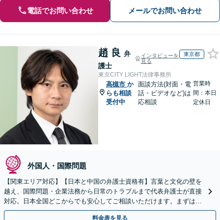
電話でお問い合わせ
メールでお問い合わせ
趙 良
弁
東京都
インタビューを
見る
護士
東京CITY LIGHT法律事務所
営業時
高槻市
か
面談方法(対面・電
らも相談
話・ビデオなど)は
間：本日
受付中
応相談
定休日
外国人・国際問題
【関東エリア対応】【日本と中国の弁護士資格有】言葉と文化の壁を
越え、国際問題・企業法務から日常のトラブルまで代表弁護士が直接
対応。日本全国どこからでも安心してご相談いただけます。まずは一
歩を踏み出してみませんか。【初回相談無料】
料金表を見る