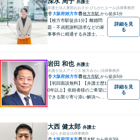
深水 周子
弁護士
から解決策をご提案してまい
弁護士法人東部おおさか ひらかたエール法律事務所
ります。
大阪府
枚方市
枚方市駅
から徒歩1分
|
【枚方市駅徒歩1分】離婚問
詳細を見
題・不貞慰謝料請求などの家
る
事事件に精通する弁護士。依
頼者さまと同じ目線に立ち、
最善の解決方法をご提案。次
のステップへ進むお手伝いを
致します。どんなお悩みで
岩田 和也
弁護士
も、ご相談ください。【キッ
弁護士法人アイリス 枚方みらい法律事務所
ズスペースあり】
大阪府
枚方市
枚方市駅
から徒歩5分
|
【初回面談無料】【弁護士歴1
詳細を見
0年以上】依頼者様のご希望に
る
できる限り寄り添い解決へと
導きます 【離婚問題】同事務
所の女性弁護士と連携して慰
謝料や財産分与などに対応。
夫婦カウンセラーの資格保有
大西 健太郎
弁護士
【相続問題】セミナー講師や
いばらき総合法律事務所
書籍執筆の経験あり【枚方市
大阪府
茨木市
茨木駅
から徒歩3分
|