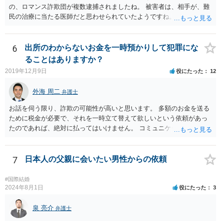
の、ロマンス詐欺団が複数逮捕されましたね。 被害者は、相手が、難
民の治療に当たる医師だと思わせられていたようですね。
6
出所のわからないお金を一時預かりして犯罪にな
ることはありますか？
2019年12月9日
役にたった
12
外海 周二
弁護士
お話を伺う限り、詐欺の可能性が高いと思います。 多額のお金を送る
ために税金が必要で、それを一時立て替えて欲しいという依頼があっ
たのであれば、絶対に払ってはいけません。 コミュニケーションサイ
トで知り合っただけの人に多額をお金を預けようとする人はいませ
ん。 預かって欲しいお金を送るなどというのは虚言であり、単にあな
たから金銭を詐取しようとしている可能性が高いです。 間に合えばよ
7
日本人の父親に会いたい男性からの依頼
いのですが、くれぐれもお金を送らないようにしてください。
#国際結婚
2024年8月1日
役にたった
3
泉 亮介
弁護士