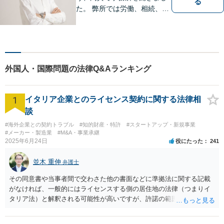
る
た。 弊所では労働、相続、離
婚、交通事故、不動産、破
産、中小企業法務その他様々
な法律相談を承っておりま
す。
外国人・国際問題の法律Q&Aランキング
1
イタリア企業とのライセンス契約に関する法律相
談
#海外企業との契約トラブル
#知的財産・特許
#スタートアップ・新規事業
#メーカー・製造業
#M&A・事業承継
2025年6月24日
役にたった
241
並木 重伸
弁護士
その同意書や当事者間で交わさた他の書面などに準拠法に関する記載
がなければ、一般的にはライセンスする側の居住地の法律（つまりイ
タリア法）と解釈される可能性が高いですが、許諾の範囲が日本国内
に限定されているなどの事情がある場合には、日本法となる可能性も
あります。 なお、仮に日本法になるとしても、新しい会社との間で契