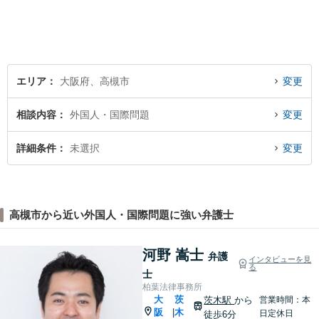
エリア
大阪府、高槻市
変更
相談内容
外国人・国際問題
変更
詳細条件
未選択
変更
高槻市から近い外国人・国際問題に強い弁護士
河野 嵩士
弁護
インタビューを見
る
士
柏葉法律事務所
大
茨
茨木駅
から
営業時間：本
阪
木
|
日定休日
徒歩6分