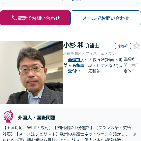
電話でお問い合わせ
メールでお問い合わせ
小杉 和
弁護士
京都府
法律事務所オフィス・エトワレ
営業時
高槻市
か
面談方法(対面・電
らも相談
話・ビデオなど)は
間：本日
受付中
応相談
定休日
外国人・国際問題
【全国対応｜WEB面談可】【初回相談60分無料】【フランス語・英語
対応】【スイス法ジュリスト】欧州の弁護士ネットワークを活かし、
あなたが真に望む解決を目指します！法人・個人ともに相談多数。細