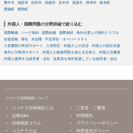
豊中市
池田市
吹田市
高槻市
茨木市
箕面市
摂津市
島本町
豊能町
能勢町
外国人・国際問題の分野詳細で絞り込む
国際離婚
ハーグ条約
国際結婚
国際相続
海外企業との契約トラブル
在留資格
帰化
永住権
不法滞在・オーバーステイ
入管書類の申請サポート
入管対応・外国人との交渉
外国人の訴訟支援
海外ビザ取得サポート
外国人の家族問題を抱える日本人
外国人労働者
外国人雇用する経営者・会社
従業員を海外派遣している経営者・会社
ココナラ法律相談について
ココナラ法律相談とは
ご意見・ご要望
法律Q&A
利用規約
法律相談コラム
プライバシーポリシー
ココナラとは
外部送信ポリシー