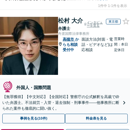
1件中 1-1件を表示
松村 大介
東京都
インタビュ
ーを見る
弁護士
舟渡国際法律事務所
営業時
高槻市
か
面談方法(対面・電
らも相談
話・ビデオなど)は
間：本日
受付中
応相談
定休日
外国人・国際問題
【無罪獲得】【中文対応】【全国対応】警察庁の公式解釈を高裁で砕
いた弁護士。不法就労・入管・退去強制・刑事事件——他事務所に断
られた案件も徹底的に闘い抜く。
事例を見る(10件)
料金表を見る