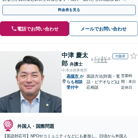
やかな連絡と粘り強い交渉を徹底【休日・夜間相談可】
料金表を見る
電話でお問い合わせ
メールでお問い合わせ
中津 慶太
大阪府
インタビュ
ーを見る
郎
弁護士
中津法律事務所
営業時
高槻市
か
面談方法(対面・電
らも相談
話・ビデオなど)は
間：本日
受付中
応相談
定休日
外国人・国際問題
【英語対応可】NPOやコミュニティなどにも参加し、日頃から外国人