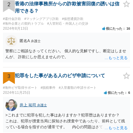
約が有効かどうかは、ライセンスされた権利の種類（著作権、商標
2
香港の法律事務所からの詐欺被害回復の誘いは信
権、特許権など）や契約の時期などを見て判断する必要があります。
用できる？
いずれにせよ具体的事情が分からないと確定的な回答は難しいと思わ
#還付金詐欺
#マッチングアプリ詐欺
#仮想通貨詐欺
れますので、弁護士に直接相談されることをお勧めします。
#海外企業との契約トラブル
#入管対応・外国人との交渉
2024年8月13日
役にたった
16
匿名A
弁護士
警察にご相談なさってください。 個人的な見解ですし、断定はしませ
んが、 詐欺にしか思えませんので。
3
犯罪をした事がある人のビザ申請について
#海外ビザ取得サポート
#脱税事件
#入管書類の申請サポート
2024年11月25日
役にたった
6
井上 祐司
弁護士
>これまでに犯罪を犯した事はありますか？犯罪歴はありますか？
これは、犯罪が捜査当局に探知され捜査中であったり、前科として残
っている場合を指すのが通常です。 内心の問題はさておき、ご質問
の状況であれば「いいえ」と回答するのがセオリーかと思います。