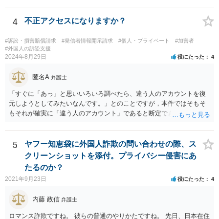
4
不正アクセスになりますか？
#訴訟・損害賠償請求
#発信者情報開示請求
#個人・プライベート
#加害者
#外国人の訴訟支援
2024年8月29日
役にたった
4
匿名A
弁護士
「すぐに「あっ」と思いいろいろ調べたら、違う人のアカウントを復
元しようとしてみたいなんです。」とのことですが，本件ではそもそ
もそれが確実に「違う人のアカウント」であると断定できていません
し，仮にそのアドレスが実在したとしても不正アクセスの故意が観念
できません。余計な心配でしょう。
5
ヤフー知恵袋に外国人詐欺の問い合わせの際、ス
クリーンショットを添付。プライバシー侵害にあ
たるのか？
2021年9月23日
役にたった
4
内藤 政信
弁護士
ロマンス詐欺ですね。 彼らの普通のやりかたですね。 先日、日本在住