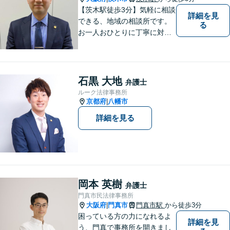
駅5分】
【茨木駅徒歩3分】気軽に相談
詳細を見
できる、地域の相談所です。
る
お一人おひとりに丁寧に対応
し、納得のいく解決へと導き
ます。離婚・交通事故・遺産
相続など、幅広く対応可能◎
お困りごとがあれば、すぐに
石黒 大地
弁護士
ご相談を！
ルーク法律事務所
京都府
八幡市
|
詳細を見る
岡本 英樹
弁護士
門真市民法律事務所
大阪府
門真市
門真市駅
から徒歩3分
|
困っている方の力になれるよ
詳細を見
う、門真で事務所を開きまし