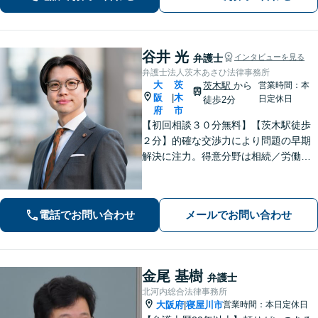
間・休日面談】【完全個室】【樟葉駅5
分】
谷井 光
弁護士
インタビューを見る
弁護士法人茨木あさひ法律事務所
大
茨
茨木駅
から
営業時間：本
阪
木
|
日定休日
徒歩2分
府
市
【初回相談３０分無料】【茨木駅徒歩
２分】的確な交渉力により問題の早期
解決に注力。得意分野は相続／労働／
不倫慰謝料／刑事事件。解決までの過
程にもこだわり、ご意向を汲んだ満足
度の高い解決を目指します。まずはお
電話でお問い合わせ
メールでお問い合わせ
気軽にお電話下さい。
金尾 基樹
弁護士
北河内総合法律事務所
大阪府
寝屋川市
営業時間：本日定休日
|