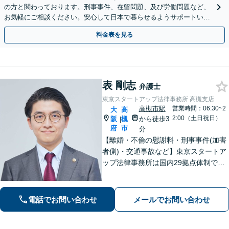
の方と関わっております。刑事事件、在留問題、及び労働問題など、
お気軽にご相談ください。安心して日本で暮らせるようサポートいた
します【夜間・休日相談OK】【北浜駅2分】
料金表を見る
表 剛志
弁護士
東京スタートアップ法律事務所 高槻支店
高槻市駅
営業時間：06:30~2
大
高
2:00（土日祝日）
阪
槻
から徒歩3
|
府
市
分
【離婚・不倫の慰謝料・刑事事件(加害
者側)・交通事故など】東京スタートア
ップ法律事務所は国内29拠点体制で全
国対応！【ご自宅からの電話相談にも
対応(法律相談は完全予約制)】各分野で
専門性の高い弁護士が寄り添い解決を
電話でお問い合わせ
メールでお問い合わせ
サポートします。