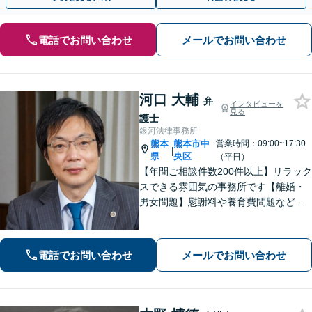
電話でお問い合わせ
メールでお問い合わせ
河口 大輔
弁
インタビューを
見る
護士
銀河法律事務所
熊本
熊本市中
営業時間：09:00~17:30
|
県
央区
（平日）
【年間ご相談件数200件以上】リラック
スできる雰囲気の事務所です【離婚・
男女問題】慰謝料や養育費問題など
様々な事例に対応【交通事故】重度後
遺障害事案など解決実績多数あり【債
務・過払い金】債務問題にスピーディ
電話でお問い合わせ
メールでお問い合わせ
に対応。過払い金も多額の回収実績