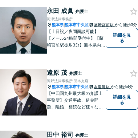
永田 成眞
弁護士
河津法律事務所
熊本県
熊本市中央区
藤崎宮前駅
から徒歩3分
|
【土日祝／夜間面談可能】
詳細を見
【メール24時間受付中】【藤
る
崎宮前駅徒歩3分】熊本県内及
び周辺地域から法律相談受付
中です。交通事故・男女関係
等の問題から、刑事、経営者
遠原 茂
の方の契約関係トラブルまで
弁護士
幅広くご相談いただいており
岡野法律事務所 熊本支店
ます。お気軽にご相談くださ
熊本県
熊本市中央区
水道町駅
から徒歩4分
|
い。
【中四国九州最大級の弁護士
詳細を見
事務所】交通事故、借金問
る
題、離婚、相続など様々な問
題について、「何度でも無
料」の相談を行っています！
まずはお気軽にご相談くださ
田中 裕司
い！
弁護士