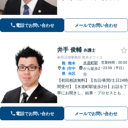
金、債務整理にも精通しています【子
連れ相談可】【初回面談無料】
電話でお問い合わせ
メールでお問い合わせ
井手 俊輔
弁護士
春田法律事務所 熊本オフィス
水道町駅
営業時間：00:00
熊
熊本
~23:59（平日）
本
市中
から徒歩2
|
県
央区
分
【初回相談無料】【当日/夜間/土日24時
間受付】【水道町駅徒歩2分】お話を丁
寧にお聞きし、結果・プロセスともに
ご満足していただけるサービスを提供
いたします。
電話でお問い合わせ
メールでお問い合わせ