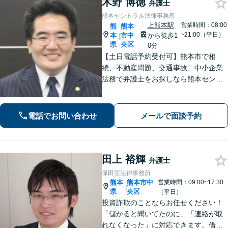
木野 博徳
弁護士
熊本セントラル法律事務所
上熊本駅
営業時間：08:00
熊
熊本
~21:00（平日）
本
市中
から徒歩1
|
県
央区
0分
【土日電話予約受付可】熊本市で相
続、不動産問題、交通事故、中小企業
法務で弁護士をお探しなら熊本セント
ラル法律事務所(Tel: 096-288-2193)
へ。【LINE公式アカウント24時間予約
受付可】【休日・夜間相談可】
電話でお問い合わせ
メールで面談予約
田上 裕輝
弁護士
保田窪法律事務所
熊本
熊本市中
営業時間：09:00~17:30
|
県
央区
（平日）
投資詐欺のことならお任せください！
「儲かると聞いてたのに」「連絡が取
れなくなった」に対応できます。借