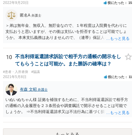
因果関係」です。 手術のミスと関係のないことまでは責任追及ができ
2022年9月20日
役にたった
15
ないということです。 手術のミスの結果，手術前と比べて見た目が著
しく悪くなってしまったとか， 手術のミスの結果，入院期間が延びて
匿名A
弁護士
しまったとかいう事情があれば， 追加請求が可能な余地があります。
＞弟は無年金、無収入、無貯金なので、１年程度は入院費を代わりに
ただし，手術代の返金に応じた際に「これ以上金銭の請求はしませ
支払おうと思いますが、その後は支払いを拒否することは可能でしょ
ん」という趣旨の合意をしてしまっていると， 上記の請求は，基本的
うか。 本来支払義務はありませんので、（連帯）保証人などにならな
には困難となります。
ければ、支払いを拒絶することは可能です。
10
不当利得返還請求訴訟で相手方の通帳の開示をし
てもらうことは可能か。また勝訴の確率は？
#患者・入所者側
#協議
2021年5月8日
役にたった
11
有森 文昭
弁護士
いぬいぬちゃん様 証拠を補強するために、不当利得返還訴訟で相手方
の通帳の入金履歴を２３条照会や調査嘱託で開示させることは可能で
しょうか。 ⇒不当利得返還請求又は不法行為に基づく損害賠償請求の
いずれかになるものと思いますが、その裁判手続きの中で、調査嘱託
等を行うことは十分考えられます。もっとも、網羅的な探索的調査と
なることを裁判所は忌避しますので、具体的な期間等を特定して行う
もっとみる