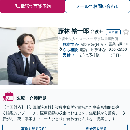
電話で面談予約
メールでお問い合わせ
藤林 裕一郎
弁護士
東京都
弁護士法人クローバー 東京法律事務所
営業時間：0
熊本市
か
面談方法(対面・
らも相談
電話・ビデオな
9:00~23:00
受付中
ど)は応相談
（平日）
医療・介護問題
【全国対応】【初回相談無料】複数事務所で断られた事案も和解に導
く論理的アプローチ。医療記録の収集はお任せを。無症状から肝炎、
肝がん、死亡事案まで、一人ひとりに合わせた方法をご提案します。
手続きの負担を減らし、権利を守ります。
事例を見る(2件)
料金表を見る