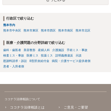
必要があります。 不正引き出しと入金の金額と日付がすべて一致して
いた場合勝訴の確率はどのくらいでしょうか。 ⇒誠に恐縮ですが、勝
訴の確率をこの場でお伝えすることはできませんので、個別に依頼し
た弁護士にご相談いただき、ご質問ください。 一般的な回答となり恐
行政区で絞り込む
縮ですが、使途不明金訴訟の場合には、よくて５分５分というところ
熊本市内
です。 なお、仮に裁判で勝ったとしても弟さんに資力がないと具体的
な回収をすることはできませんので、弟さんの財産への事前の仮差押
熊本市中央区
熊本市東区
熊本市西区
熊本市南区
熊本市北区
え等もきちんと検討してくれる弁護士の方にご相談いただくことをお
勧めいたします。
医療・介護問題の分野詳細で絞り込む
歯科・歯医者
美容整形
産婦人科
介護施設
手術ミス・事故
検査ミス・事故
医療ミス
投薬ミス
説明義務違反
示談
慰謝料請求・訴訟
B型肝炎給付金
病院・介護サービス提供者側
患者・入所者側
ココナラ法律相談について
ココナラ法律相談とは
ご意見・ご要望