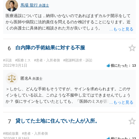
馬場 龍行
弁護士
医療過誤については，納得いかないのであればまずカルテ開示をして
から医師や病院に法的責任を問えるのか検討することになります。近
くの弁護士に具体的に相談された方が良いでしょう。
6
白内障の手術結果に対する不服
#示談
#医療ミス
#患者・入所者側
#慰謝料請求・訴訟
2022年3月1日
役にたった
13
匿名A
弁護士
＞しかし、どんな手術もそうですが、サインを求められます。このサ
インをしている以上、このような不服申し立てはできませんでしょう
か？ 仮にサインをしていたとしても、「医師のミスが原因で老眼がひ
どくなったといえるような場合」や「白内障の手術の合併症として老
眼が悪化することがあるにもかかわらず、全く説明されなかったよう
な場合」には、請求することは可能です。
7
貸してた土地に住んでいた人が入所。
#相続放棄
#患者・入所者側
2020年1月19日
役にたった
13