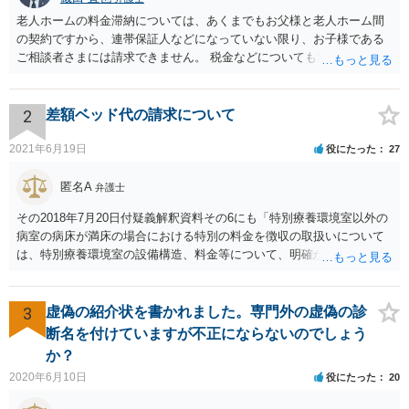
老人ホームの料金滞納については、あくまでもお父様と老人ホーム間
の契約ですから、連帯保証人などになっていない限り、お子様である
ご相談者さまには請求できません。 税金などについても滞納している
のはお父様ですから、お子様に請求が来ることはありません。 生活保
護受給の際に扶養できないかという連絡が役所から来ますが、できな
い旨回答すればそれまでです。 相続が開始した場合については先述の
2
差額ベッド代の請求について
通りです。 民法上の扶養義務はご相談者さまがお考えのほど強いもの
ではありません。 あくまでも、余力の範囲で認められるものです。 親
2021年6月19日
役にたった
27
の介護は子供がみるという民法の条文はありません。 また、親に対す
る扶養義務は配偶者や子に対する扶養義務に比べて弱いものです。 生
匿名A
弁護士
まれてすぐ両親が離婚し、その後会っていなかったという事情も、扶
その2018年7月20日付疑義解釈資料その6にも「特別療養環境室以外の
養義務の順位を下げる一つの理由になります。
病室の病床が満床の場合における特別の料金を徴収の取扱いについて
は、特別療養環境室の設備構造、料金等について、明確かつ懇切丁寧
に説明し、その上で、患者が特別療養環境室への入院に同意している
ことが確認される場合には、特別療養環境室以外の病室の病床が満床
であっても、特別の料金を徴収することは差し支えない。」と書いて
3
虚偽の紹介状を書かれました。専門外の虚偽の診
あるので、当局の立場としても「病院理由(大部屋に空きがない等)での
断名を付けていますが不正にならないのでしょう
差額ベッド代は請求してはならない」とは言っていません。 「入院の
か？
必要があるにもかかわらず、特別の料金の支払いに同意しないのであ
2020年6月10日
役にたった
20
れば、他院を受診するよう言われた」という事例についても「不適切
と思われる事例」と言及されているだけで「不適切である」と断定も