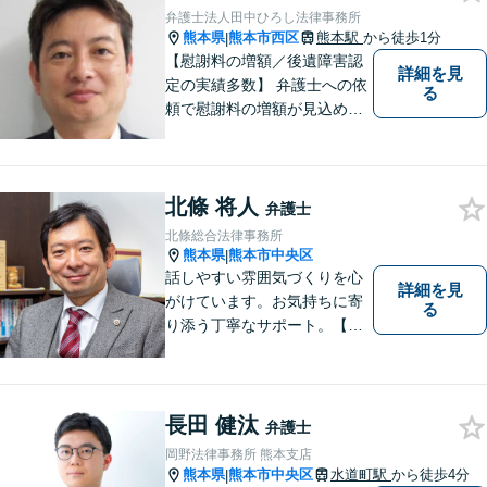
弁護士法人田中ひろし法律事務所
熊本県
熊本市西区
熊本駅
から徒歩1分
|
【慰謝料の増額／後遺障害認
詳細を見
定の実績多数】 弁護士への依
る
頼で慰謝料の増額が見込めま
す【破産・任意整理・個人再
生に対応】ご希望に沿った債
務整理をご提案【遺産相続の
北條 将人
ノウハウ多数】相続手続きか
弁護士
ら遺言書までトータルサポー
北條総合法律事務所
ト【JR熊本駅から徒歩1分】
熊本県
熊本市中央区
|
話しやすい雰囲気づくりを心
詳細を見
がけています。お気持ちに寄
る
り添う丁寧なサポート。【借
金・債務整理】将来を見据え
た最善策をご提案【労働・雇
用】証拠集めから手厚くサポ
ート。企業からのご相談も承
長田 健汰
弁護士
ります【交通事故】弁護士費
岡野法律事務所 熊本支店
用特約の利用可【夜間・休日
熊本県
熊本市中央区
水道町駅
から徒歩4分
|