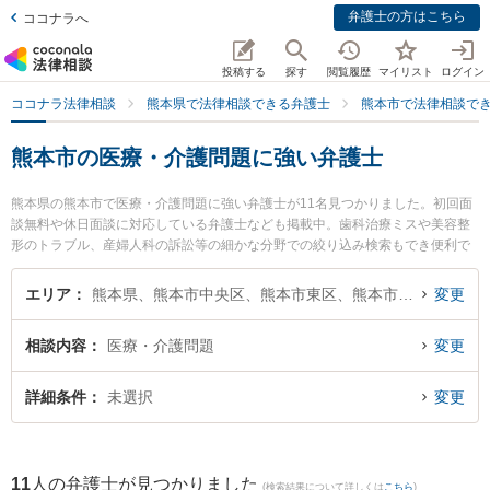
弁護士の方はこちら
ココナラへ
投稿する
探す
閲覧履歴
マイリスト
ログイン
ココナラ法律相談
熊本県で法律相談できる弁護士
熊本市で法律相談で
熊本市の医療・介護問題に強い弁護士
熊本県の熊本市で医療・介護問題に強い弁護士が11名見つかりました。初回面
談無料や休日面談に対応している弁護士なども掲載中。歯科治療ミスや美容整
形のトラブル、産婦人科の訴訟等の細かな分野での絞り込み検索もでき便利で
す。特に銀河法律事務所の河口 大輔弁護士や熊本セントラル法律事務所の木野
博徳弁護士、保田窪法律事務所の田上 裕輝弁護士のプロフィール情報や弁護士
エリア
熊本県、熊本市中央区、熊本市東区、熊本市西区、熊本市南区、熊本市北区
変更
費用、強みなどが注目されています。『熊本市で土日や夜間に発生した医療・
介護問題のトラブルを今すぐに弁護士に相談したい』『医療・介護問題のトラ
相談内容
医療・介護問題
変更
ブル解決の実績豊富な近くの弁護士を検索したい』『初回相談無料で医療・介
護問題を法律相談できる熊本市内の弁護士に相談予約したい』などでお困りの
相談者さんにおすすめです。
詳細条件
未選択
変更
11
人の弁護士が見つかりました
(検索結果について詳しくは
こちら
)