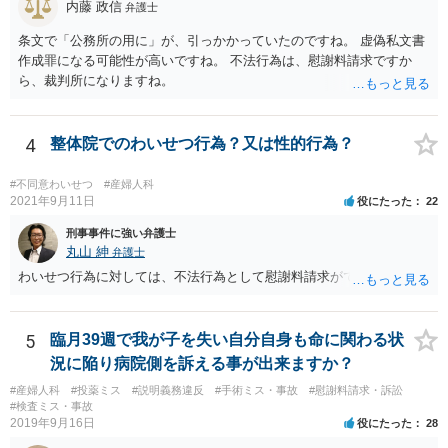
内藤 政信
弁護士
されていないですし、違法であることも示唆されていません。ですの
で、「同意しないのであれば他院を受診するように」という表現が不
条文で「公務所の用に」が、引っかかっていたのですね。 虚偽私文書
適切なだけで、たとえば言い方を変えて「緊急手術をおすすめします
作成罪になる可能性が高いですね。 不法行為は、慰謝料請求ですか
が、当病院は現在大部屋が満床なので大部屋を希望される場合は本日
ら、裁判所になりますね。
の緊急手術には応じられません。１日当たり１万８７００円の個室で
あれば対応できますが。」と言えば、問題ないとされる余地もあるか
と存じます。 ご記載いただいた事実関係を拝見するかぎり、緊急手術
4
整体院でのわいせつ行為？又は性的行為？
が望ましい状況における病院側の説明としては十分だと思いますし、
そのような状況においてどこまで説明すれば「懇切丁寧」と言えるの
#不同意わいせつ
#産婦人科
かについても考え方が分かれると思います。それに加えて、そもそも
2021年9月11日
役にたった
22
通達に民間に対する法的拘束力はないこと(下級行政機関に対する拘束
力しかありません)を考えれば、一応の説明を受けて同意した以上、病
刑事事件に強い弁護士
院側からは同意書に「１日当たり」という記載が抜けていることを奇
丸山 紳
弁護士
貨として不当に支払を拒んでいると見られて、今後あなたやあなたの
わいせつ行為に対しては、不法行為として慰謝料請求ができます。
ご家族がその大学病院を受診せざるを得なくなった場合に事実上の不
利益を受ける可能性は否定できないように思われます。
5
臨月39週で我が子を失い自分自身も命に関わる状
況に陥り病院側を訴える事が出来ますか？
#産婦人科
#投薬ミス
#説明義務違反
#手術ミス・事故
#慰謝料請求・訴訟
#検査ミス・事故
2019年9月16日
役にたった
28