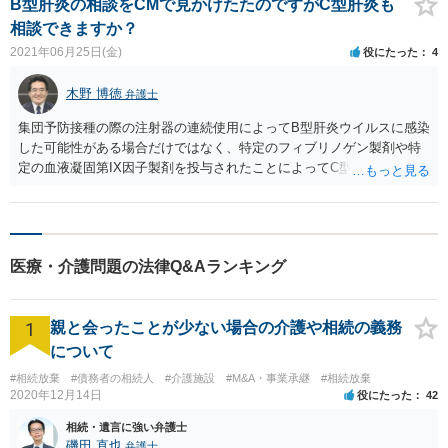
B型肝炎の相談をCMで見かけたたのですがC型肝炎も
相談できますか？
2021年06月25日(金)
役にたった
4
木野 博徳
弁護士
集団予防接種の際の注射器の連続使用によってB型肝炎ウイルスに感染
した可能性がある場合だけではなく、特定のフィブリノゲン製剤や特
定の血液凝固第IX因子製剤を投与されたことによってC型肝炎ウイルス
に感染した可能性がある場合についても給付金制度があります。 手術
から数十年以上経っていると、これらの製剤が投与されたことを立証
することが難しい可能性がありますが、ご相談に応じることはもちろ
ん可能です。まずはお近くの法律事務所にお電話で問い合わせされる
医療・介護問題の法律Q&Aランキング
のが良いかと存じます。
1
親と会ったことが少ない場合の介護や相続の義務
について
#相続放棄
#債務者の相続人
#介護施設
#M&A・事業承継
#相続放棄
2020年12月14日
役にたった
42
相続・遺言に強い弁護士
磯田 直也
弁護士