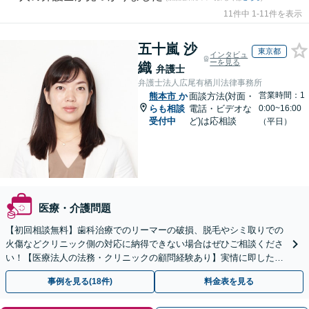
11件中 1-11件を表示
五十嵐 沙
東京都
インタビュ
ーを見る
織
弁護士
弁護士法人広尾有栖川法律事務所
営業時間：1
熊本市
か
面談方法(対面・
らも相談
電話・ビデオな
0:00~16:00
受付中
ど)は応相談
（平日）
医療・介護問題
【初回相談無料】歯科治療でのリーマーの破損、脱毛やシミ取りでの
火傷などクリニック側の対応に納得できない場合はぜひご相談くださ
い！【医療法人の法務・クリニックの顧問経験あり】実情に即したア
ドバイスで、納得のできるトラブルの解決を目指します。
事例を見る(18件)
料金表を見る