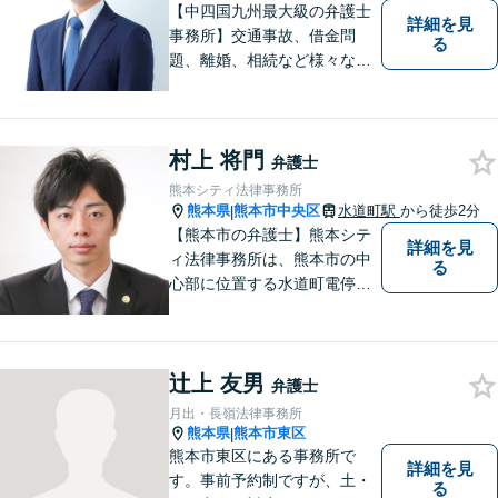
面談可】
【中四国九州最大級の弁護士
詳細を見
事務所】交通事故、借金問
る
題、離婚、相続など様々な問
題について、「何度でも無
料」の相談を行っています！
まずはお気軽にご相談くださ
村上 将門
い！
弁護士
熊本シティ法律事務所
熊本県
熊本市中央区
水道町駅
から徒歩2分
|
【熊本市の弁護士】熊本シテ
詳細を見
ィ法律事務所は、熊本市の中
る
心部に位置する水道町電停よ
り徒歩2分。 お客様の要望に
沿う方法・内容を重視した法
的サービスをご提供いたしま
辻上 友男
す。
弁護士
月出・長嶺法律事務所
熊本県
熊本市東区
|
熊本市東区にある事務所で
詳細を見
す。事前予約制ですが、土・
る