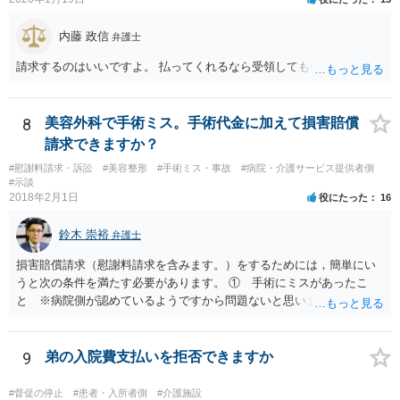
内藤 政信
弁護士
請求するのはいいですよ。 払ってくれるなら受領してもいいですよ。
8
美容外科で手術ミス。手術代金に加えて損害賠償
請求できますか？
#慰謝料請求・訴訟
#美容整形
#手術ミス・事故
#病院・介護サービス提供者側
#示談
2018年2月1日
役にたった
16
鈴木 崇裕
弁護士
損害賠償請求（慰謝料請求を含みます。）をするためには，簡単にい
うと次の条件を満たす必要があります。 ① 手術にミスがあったこ
と ※病院側が認めているようですから問題ないと思います。 ② 手
術のミスの「せいで」仕事を休まなければならなくなったこと ③ 手
術のミスの「せいで」マスクが外せなくなったこと ④ 仕事を休まな
ければならなくなった「せいで」休業損害が発生したこと ⑤ マスク
9
弟の入院費支払いを拒否できますか
を外せなくなった「せいで」経済的に評価できる精神的な損害が発生
したこと 「せいで」と強調した点が，内藤先生のご指摘なさる「相当
#督促の停止
#患者・入所者側
#介護施設