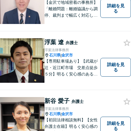
【金沢で地域密着の事務所】
詳細を見
「離婚問題：離婚協議から調
る
停、裁判まで幅広く対応し、
豊富な実績を活かして最適な
解決策をご提案いたします」
「交通事故：24時間受付可／
弁護士が介入することで賠償
浮葉 遼
弁護士
金の大幅な増額が実現できる
浮葉法律事務所
ケースあり」【休日・夜間相
石川県
金沢市
|
談可】
【専用駐車場あり】【武蔵が
詳細を見
辻・近江町市場 交差点徒歩
る
５分】明るく安心感のある事
務所です。
新谷 愛子
弁護士
浮葉法律事務所
石川県
金沢市
|
【初回法律相談無料】【女性
詳細を見
弁護士在籍】明るく安心感の
る