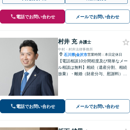
電話でお問い合わせ
メールでお問い合わせ
村井 充
弁護士
中村・村井法律事務所
石川県
金沢市
営業時間：本日定休日
|
【電話相談10分間程度及び簡単なメー
ル相談は無料】相続（遺産分割、相続
放棄）・離婚（財産分与、慰謝料）・
男女問題・刑事（身体拘束からの釈
放、不起訴等）【弁護士歴10年以上】
話しやすい雰囲気を作ること・わかり
やすい言葉での説明を心がけていま
す。
電話でお問い合わせ
メールでお問い合わせ