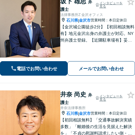
坂下 雄思
弁
インタビューを
見る
護士
法律事務所Z 金沢オフィス
石川県
金沢市
営業時間：本日定休日
|
【金沢城公園徒歩2分】【初回相談無料
有】地元金沢出身の弁護士が対応。NY
州弁護士登録。【近隣駐車場有】妥協
なき探求心で、最善の結果を目指しま
す。【企業法務】債権回収、インター
ネット、英文契約はお任せ！
電話でお問い合わせ
メールでお問い合わせ
井奈 尚史
弁
インタビューを
見る
護士
井奈法律事務所
石川県
金沢市
営業時間：本日定休日
|
【初回相談無料】「交通事故解決実績
多数」「離婚後の生活を見据えた解決
を」「不貞の慰謝料請求したい側・さ