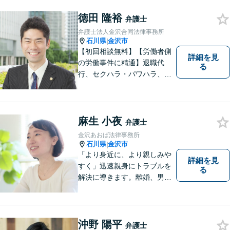
徳田 隆裕
弁護士
弁護士法人金沢合同法律事務所
石川県
金沢市
|
【初回相談無料】【労働者側
詳細を見
の労働事件に精通】退職代
る
行、セクハラ・パワハラ、労
災、未払い給与請求はお任せ
ください！【弁護士歴10年以
上】離婚問題、不動産トラブ
ルも対応可能【メール相談／
麻生 小夜
弁護士
ビデオ面談可】【土曜日も対
金沢あおば法律事務所
応】
石川県
金沢市
|
「より身近に、より親しみや
詳細を見
すく」迅速親身にトラブルを
る
解決に導きます。離婚、男女
間トラブル、借金、相続等の
問題から事業の問題まで幅広
く取り組んでいます。お気軽
にご相談ください。
沖野 陽平
弁護士