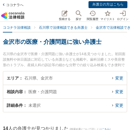
弁護士の方はこちら
ココナラへ
投稿する
探す
閲覧履歴
マイリスト
ログイン
ココナラ法律相談
石川県で法律相談できる弁護士
金沢市で法律相談で
金沢市の医療・介護問題に強い弁護士
石川県の金沢市で医療・介護問題に強い弁護士が14名見つかりました。初回面
談無料や休日面談に対応している弁護士なども掲載中。歯科治療ミスや美容整
形のトラブル、産婦人科の訴訟等の細かな分野での絞り込み検索もでき便利で
す。特に中村・村井法律事務所の村井 充弁護士や法律事務所Z 金沢オフィスの
坂下 雄思弁護士、井奈法律事務所の井奈 尚史弁護士のプロフィール情報や弁護
エリア
石川県、金沢市
変更
士費用、強みなどが注目されています。『金沢市で土日や夜間に発生した医
療・介護問題のトラブルを今すぐに弁護士に相談したい』『医療・介護問題の
相談内容
医療・介護問題
変更
トラブル解決の実績豊富な近くの弁護士を検索したい』『初回相談無料で医
療・介護問題を法律相談できる金沢市内の弁護士に相談予約したい』などでお
困りの相談者さんにおすすめです。
詳細条件
未選択
変更
14
人の弁護士が見つかりました
(検索結果について詳しくは
こちら
)