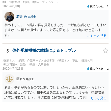
#IT・通信業界
#示談
#個人・プライベート
明とそれに沿う資料の提出が必要になってくるように思います。 精神
失又は債務不履行（他に過失又は債務不履行がある場合はそれも含
2026年8月8日
役にたった
1
的・心理的な理由の氏変更は様々な意味でハードルがかなり高く、弁
む）が認定され、それらと損害（当初の手術費用や他院での修正手術
護士へ依頼しても苦労することが強く予想されるところです。、もし
費用）との間に相当因果関係が認められる場合は、補償を求めること
若井 亮
弁護士
本人申立てをお考えであれば、医学知識はもちろん法律知識も要求さ
は可能です。 以上です。 何かあればご連絡ください。
れますので、性急な申立てをせず、知識と資料をしっかりと揃えて、
初めまして。 ご相談内容を拝見しました。 一般的な話となってしまい
万全の体制で申立てに臨んだ方がよいと思われます。
ますが、依頼人の属性によって対応を変えることは無いかと思いま
す。
5
体外受精機械の故障によるトラブル
#医療ミス
#病院・介護サービス提供者側
#検査ミス・事故
#産婦人科
#慰謝料請求・訴訟
#患者・入所者側
2026年7月23日
役にたった
2
匿名A
弁護士
あまり事例があるものでは無いでしょうから、金銭的にいくらという
評価は難しいですが、相手の過失によるものでしょうから、損害賠償
請求は可能でしょう。 その医師に保管や採卵で払って費用の返金＋α
（ここがいくらになるか、相場はわかりませんが）の請求になるかと
思います。