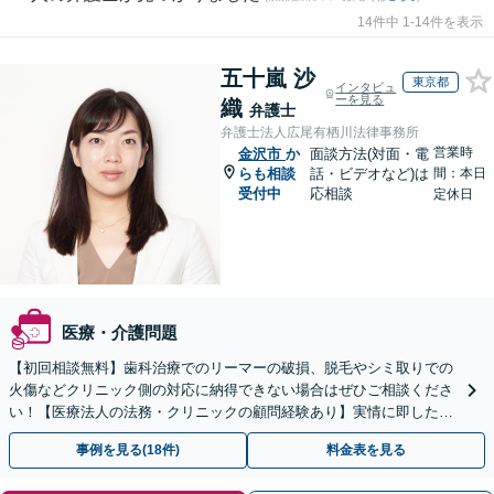
14件中 1-14件を表示
五十嵐 沙
東京都
インタビュ
ーを見る
織
弁護士
弁護士法人広尾有栖川法律事務所
営業時
金沢市
か
面談方法(対面・電
らも相談
話・ビデオなど)は
間：本日
受付中
応相談
定休日
医療・介護問題
【初回相談無料】歯科治療でのリーマーの破損、脱毛やシミ取りでの
火傷などクリニック側の対応に納得できない場合はぜひご相談くださ
い！【医療法人の法務・クリニックの顧問経験あり】実情に即したア
ドバイスで、納得のできるトラブルの解決を目指します。
事例を見る(18件)
料金表を見る