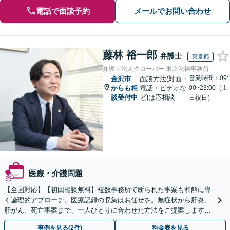
電話で面談予約
メールでお問い合わせ
藤林 裕一郎
弁護士
東京都
弁護士法人クローバー 東京法律事務所
営業時間：09:
金沢市
面談方法(対面・
からも相
電話・ビデオな
00~23:00（土
談受付中
ど)は応相談
日祝日）
医療・介護問題
【全国対応】【初回相談無料】複数事務所で断られた事案も和解に導
く論理的アプローチ。医療記録の収集はお任せを。無症状から肝炎、
肝がん、死亡事案まで、一人ひとりに合わせた方法をご提案します。
手続きの負担を減らし、権利を守ります。
事例を見る(2件)
料金表を見る