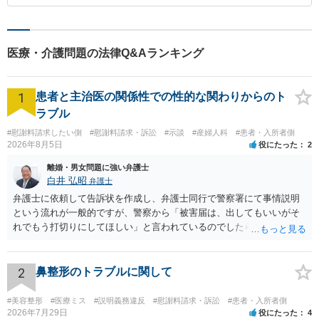
医療・介護問題の法律Q&Aランキング
1
患者と主治医の関係性での性的な関わりからのト
ラブル
#慰謝料請求したい側
#慰謝料請求・訴訟
#示談
#産婦人科
#患者・入所者側
2026年8月5日
役にたった
2
離婚・男女問題に強い弁護士
白井 弘昭
弁護士
弁護士に依頼して告訴状を作成し、弁護士同行で警察署にて事情説明
という流れが一般的ですが、警察から「被害届は、出してもいいがそ
れでもう打切りにしてほしい」と言われているのでしたら、あまり結
論は変わらないかもしれないですね。 所轄の警察を飛び越えて、直接
検察庁に訴えるのもありかもしれないですが、実際に捜査をするの
は、結局所轄だと思われますので、やはり結論は変わらないかもしれ
2
鼻整形のトラブルに関して
ないです。 一度、最寄りの「刑事に強い」とうたっている弁護士に相
談してみてはいかがでしょうか。 以上、ご参考まで。
#美容整形
#医療ミス
#説明義務違反
#慰謝料請求・訴訟
#患者・入所者側
2026年7月29日
役にたった
4