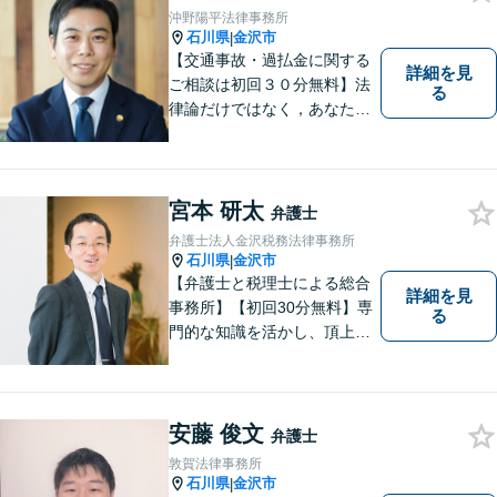
沖野陽平法律事務所
石川県
金沢市
|
【交通事故・過払金に関する
詳細を見
ご相談は初回３０分無料】法
る
律論だけではなく，あなたの
お気持ちを踏まえて最善の解
決へ導きます
宮本 研太
弁護士
弁護士法人金沢税務法律事務所
石川県
金沢市
|
【弁護士と税理士による総合
詳細を見
事務所】【初回30分無料】専
る
門的な知識を活かし、頂上＝
「目標とすべき適切な解決」
までしっかりガイド、サポー
トします。 事務所ホームペー
ジあります。
安藤 俊文
弁護士
敦賀法律事務所
石川県
金沢市
|