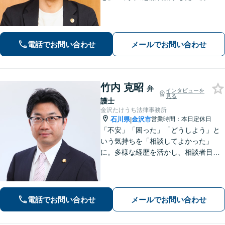
れた側どちらも対応」「株式や不動産
の評価が絡む複雑な事案もお任せくだ
さい」「相続問題に関する解決実績が
豊富」【完全個室】【子連れ相談可】
電話でお問い合わせ
メールでお問い合わせ
竹内 克昭
弁
インタビューを
見る
護士
金沢たけうち法律事務所
石川県
金沢市
営業時間：本日定休日
|
「不安」「困った」「どうしよう」と
いう気持ちを「相談してよかった」
に。多様な経歴を活かし、相談者目線
を忘れません。相続、離婚、交通事故
の解決事例は多数あり、個人や企業様
の多くの方から喜ばれております。
【初回３０分間相談無料】
電話でお問い合わせ
メールでお問い合わせ