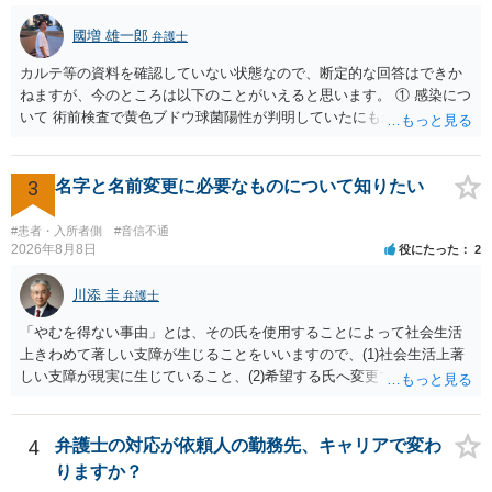
國増 雄一郎
弁護士
カルテ等の資料を確認していない状態なので、断定的な回答はできか
ねますが、今のところは以下のことがいえると思います。 ① 感染につ
いて 術前検査で黄色ブドウ球菌陽性が判明していたにもかかわらず、
予防的抗菌処置を行わずに手術を施行したことについて、当時の標準
的な医療水準に照らして相当でないと判断された場合には、相手方の
過失が認められる可能性があります。 当時の標準的な医療水準につい
3
名字と名前変更に必要なものについて知りたい
ては、リサーチの必要性があると思います。 ② 肋軟骨採取について
仮に左右でリスクが著しくことなるという事実が立証できるのであれ
#患者・入所者側
#音信不通
ば、それに関する説明や選択の機会が与えられなかったことは、説明
2026年8月8日
役にたった
2
義務違反にあたり、慰謝料が請求できる可能性があります。 ③ 鼻孔縁
挙上について 施術内容に「鼻孔緑挙上」が含まれる合意がある事実
川添 圭
弁護士
と、それを相手方が勝手に取りやめた事実を立証できれば、債務不履
「やむを得ない事由」とは、その氏を使用することによって社会生活
行責任を追及できる可能性があります。 また術中の変更可能性に関す
上きわめて著しい支障が生じることをいいますので、(1)社会生活上著
る事前の説明がなされていないのであれば、説明義務違反にあたり、
しい支障が現実に生じていること、(2)希望する氏へ変更できればその
これについても損害賠償請求できる可能性があります。 詳しくは、術
支障が解消できる（解消される）ことを、具体的な資料をもって説明
前説明書や同意書の内容を精査する必要があります。 なお、請求書に
できるかどうかがポイントです。 記録中に現れた一切の事情が判断対
鼻孔緑挙上が実施内容として記載されている事実は、施術内容に鼻孔
象ですので、上記(1)と(2)を説明できる資料は全て（ただし理路整然
4
弁護士の対応が依頼人の勤務先、キャリアで変わ
緑挙上が含まれる合意がある事実を推認させる事実になると思われま
に）提出することが必要になります。「フラッシュバック」とのこと
す。 ④当初の手術費用の返金や、他院での修正手術費用についても補
りますか？
なので、例えば、医学上確立されているPTSDの診断基準に合致した説
償を求めることが可能かについて 上記①〜③で記載された相手方の過