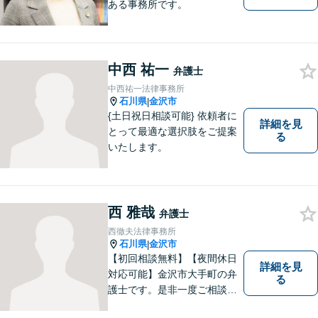
ある事務所です。
中西 祐一
弁護士
中西祐一法律事務所
石川県
金沢市
|
{土日祝日相談可能} 依頼者に
詳細を見
とって最適な選択肢をご提案
る
いたします。
西 雅哉
弁護士
西徹夫法律事務所
石川県
金沢市
|
【初回相談無料】【夜間休日
詳細を見
対応可能】金沢市大手町の弁
る
護士です。是非一度ご相談く
ださい。