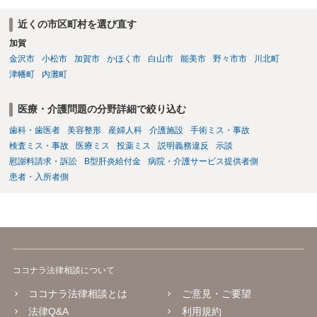
近くの市区町村を選び直す
加賀
金沢市
小松市
加賀市
かほく市
白山市
能美市
野々市市
川北町
津幡町
内灘町
医療・介護問題の分野詳細で絞り込む
歯科・歯医者
美容整形
産婦人科
介護施設
手術ミス・事故
検査ミス・事故
医療ミス
投薬ミス
説明義務違反
示談
慰謝料請求・訴訟
B型肝炎給付金
病院・介護サービス提供者側
患者・入所者側
ココナラ法律相談について
ココナラ法律相談とは
ご意見・ご要望
法律Q&A
利用規約