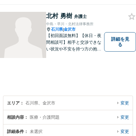
北村 勇樹
弁護士
中島・早川・北村法律事務所
石川県
金沢市
|
【初回面談無料】【休日・夜
詳細を見
間相談可】相手と交渉できな
る
い状況や不安を持つ方の抱え
る問題を解決するため、法律
を活かし、依頼者様を守りま
す。悩んでいる人は、一度弁
護士に話を聞いてもらうこと
でトラブル解決のきっかけを
つかむことができるかもしれ
ません。
エリア
石川県、金沢市
変更
相談内容
医療・介護問題
変更
詳細条件
未選択
変更