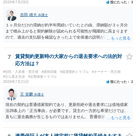
2026年7月29日
役にたった
3
します。
吉田 雄大
弁護士
１ヶ月分だけの滞納が約半年間続いていたとの由、滞納額が３ヶ月分
まで積み上がると契約解除が認められる可能性が飛躍的に高まります
ので、過去の支払額を確認なさった上で全保連の説明が正しければ、
全部又は一部を支払うのが最善の方法です。 約半年間も放置されてい
た理由は気になるところですが、中身のある返答は期待できないと思
います。
7
賃貸契約更新時の大家からの退去要求への法的対
応方法は？
#住民・入居者・買主側
#原状回復
#賃貸契約トラブル
#オーナー・売主側
#立ち退き交渉
#定期借家トラブル
2026年7月21日
役にたった
2
王 宣麟
弁護士
現在の契約は普通借家契約であり、更新拒絶や退去要求には借地借家
法28条上の「正当事由」が必要です。貸主の一方的な希望だけでは、
直ちに退去義務が生じるものではありません。 普通借家契約から定期
借家契約への切り替えは、既存の普通借家契約を合意解約したうえで
新たな定期借家契約を締結する形になりますが、これは任意の合意が
前提であり、借主が同意しなければ成立しません。 12年間の居住実
連帯保証人が本人確定前に賃貸解約手続きをする