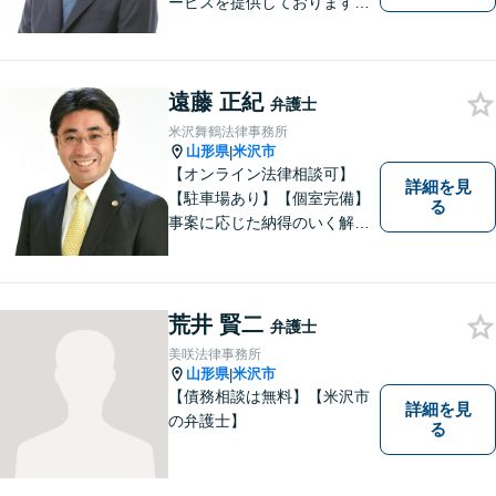
ービスを提供しております。
「依頼者のために何ができる
かをとことん考え、最善の法
律サポートを提供する」こと
遠藤 正紀
を常に意識し、依頼者のお悩
弁護士
み解決に全力を注ぎます。ま
米沢舞鶴法律事務所
ずは、お気軽にご相談くださ
山形県
米沢市
|
い。
【オンライン法律相談可】
詳細を見
【駐車場あり】【個室完備】
る
事案に応じた納得のいく解決
をサポートします！
荒井 賢二
弁護士
美咲法律事務所
山形県
米沢市
|
【債務相談は無料】【米沢市
詳細を見
の弁護士】
る