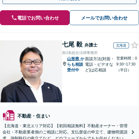
電話でお問い合わせ
メールでお問い合わせ
七尾 毅
弁護士
北海道
南3条総合法律事務所
営業時間：0
山形県
か
面談方法(対面・
らも相談
電話・ビデオな
9:30~17:30
受付中
ど)は応相談
（平日）
不動産・住まい
【北海道・東北エリア対応】【初回相談無料】不動産オーナー・管理
会社・不動産業者側のご相談に対応。支払督促の申立て、建物明渡請
求、強制執行の申立てなど、どのフェーズからでもお任せください。