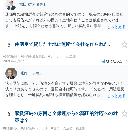
事前に地主へ相談して許可を得るか、土地に直接埋めずに大きめの鉢
吉田 雄大
弁護士
植え等で供養する「プランター葬」や、ペット霊園等への納骨を検討
居住用の建物所有が賃貸借契約の目的ですので、現在の契約を前提と
されるのが確実かと思います。
しても賃借人がそれ以外の目的で土地を使うことは禁止されていま
す。 上記をより際立たせる意味で、新しい契約書に事業用として用い
ることを禁止する旨を明記することは理に適ったものです。 契約締結
交渉である以上賃借人が拒んだ場合には入りませんが、提案するのは
良い方法と思います。
5
住宅用で貸した土地に無断で会社を作られた。
#契約解除
#契約不適合責任
#オーナー・売主側
2026年7月27日
役にたった
1
川添 圭
弁護士
法人登記に際して、借地を本店とする場合に地主の許可が必要という
決まりはありませんので、登記自体は可能です。 そのため、用法違反
を理由として借地契約の解除や損害賠償等が認められるかどうかが問
題になると思われます。具体的には、「住宅用」というのが、借地人
の建物を住居用に限定する（事業に使用しない）特約があると評価で
きるかどうかが重要でしょう（借地契約締結後に賃借人が建物を店舗
6
家賃滞納の原因と全保連からの高圧的対応への対
に改装したという事案で、住居に限定する特約までは存在しなかった
策は？
として契約解除を認めなかった裁判例があります）。契約条項の記載
#賃料回収
#賃貸契約トラブル
#住民・入居者・買主側
や解釈の問題になりますので、弁護士へ直接相談されることをお勧め