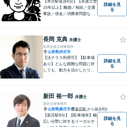
【米沢駅徒歩6分】【弁護士歴
詳細を見
15年以上】離婚／相続／交通
る
事故／借金／消費者問題な
ど、さまざまな問題に対応可
能です！まずはお気軽にご相
談ください。
長岡 克典
弁護士
長岡克典法律事務所
山形県
米沢市
|
【法テラス利用可】【駐車場
詳細を見
あり】どんな困難な問題に対
る
しても、動力を活かしたリー
ガルサービスをご提供させて
いただきます。ご依頼いただ
いた案件は1日でも早く解決す
るよう努力することで早期解
新田 裕一郎
弁護士
決を目指します。 お気軽にご
新田法律事務所
相談ください。
山形県
新庄市
新庄駅
から徒歩8分
|
【新庄駅8分】【駐車場有】幅
詳細を見
広い分野に対するリーガルサ
る