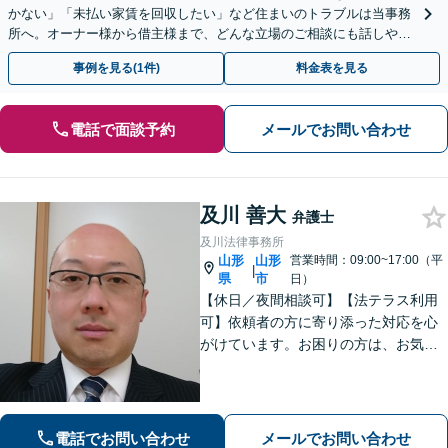
かない」「未払い家賃を回収したい」など住まいのトラブルは当事務
所へ。オーナー様から借主様まで、どんな立場のご相談にも話しやす
い弁護士が対応します。ＷＥＢ面談可。
事例を見る(1件)
料金表を見る
電話で面談予約
メールでお問い合わせ
及川 善大
弁護士
及川法律事務所
山形
山形
営業時間：09:00~17:00（平
|
県
市
日）
【休日／夜間相談可】【法テラス利用
可】依頼者の方に寄り添った対応を心
がけています。お困りの方は、お気軽
にご相談ください。
電話でお問い合わせ
メールでお問い合わせ