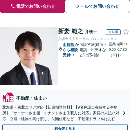
電話でお問い合わせ
メールでお問い合わせ
新妻 範之
弁護士
宮城県
弁護士法人リーガルプロフェッション
営業時間：0
山形県
か
面談方法(対面・
らも相談
電話・ビデオな
9:00~17:30
受付中
ど)は応相談
（平日）
不動産・住まい
北海道・東北エリア対応【初回相談無料】【9名弁護士在籍する事務
所】「オーナーさま側・テナントさま側双方に対応」家賃の未払い対
応、立退・建物の明け渡し、欠陥住宅など、不動産トラブルはお任せ
ください「早期相談で損失を最小限に」
料金表を見る