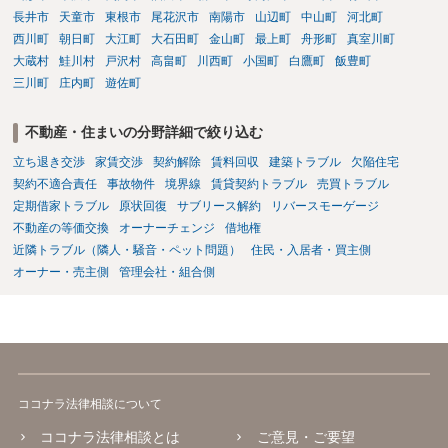
長井市
天童市
東根市
尾花沢市
南陽市
山辺町
中山町
河北町
西川町
朝日町
大江町
大石田町
金山町
最上町
舟形町
真室川町
大蔵村
鮭川村
戸沢村
高畠町
川西町
小国町
白鷹町
飯豊町
三川町
庄内町
遊佐町
不動産・住まいの分野詳細で絞り込む
立ち退き交渉
家賃交渉
契約解除
賃料回収
建築トラブル
欠陥住宅
契約不適合責任
事故物件
境界線
賃貸契約トラブル
売買トラブル
定期借家トラブル
原状回復
サブリース解約
リバースモーゲージ
不動産の等価交換
オーナーチェンジ
借地権
近隣トラブル（隣人・騒音・ペット問題）
住民・入居者・買主側
オーナー・売主側
管理会社・組合側
ココナラ法律相談について
ココナラ法律相談とは
ご意見・ご要望