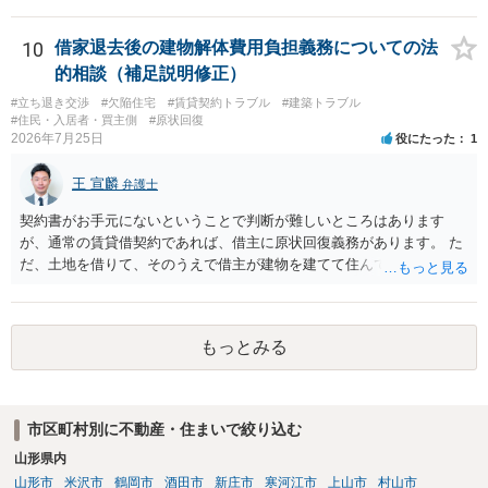
常どおり賃料を支払い続けている状況であれば、単に「部屋の内部を
定期確認させてもらないこと」が直ちに正当事由に当たるとは思えま
せんので、更新拒絶を拒否される方向性でよろしいかと存じます。 そ
10
借家退去後の建物解体費用負担義務についての法
の交渉の中で、一定の金銭をもらえれば退去には応じる旨交渉をして
的相談（補足説明修正）
みるのはいかがでしょうか。 過去に賃借人の許可なく無断で賃貸人が
#立ち退き交渉
#欠陥住宅
#賃貸契約トラブル
#建築トラブル
入室する行為自体は不法行為となり、また刑事的にも住居侵入罪が成
#住民・入居者・買主側
#原状回復
立する可能性がありますので、これを理由に一定の金銭賠償を求める
2026年7月25日
役にたった
1
のも一つでしょう。
王 宣麟
弁護士
契約書がお手元にないということで判断が難しいところはあります
が、通常の賃貸借契約であれば、借主に原状回復義務があります。 た
だ、土地を借りて、そのうえで借主が建物を建てて住んでいたケース
とは異なり、地付き一戸建て住宅（貸主所有）自体を賃借していたの
であれば、建物を収去して土地を明渡す義務は原則生じないはずで
す。 その後、建物を平屋に立て替えた場合であっても、貸主の承諾を
もっとみる
得ているのであれば、単純に費用を捻出した側に平屋の所有権が帰属
する、という話になるわけでもないように思います。 そのため、現
状、解体費用を負担することが明確な案件ではないため、まずは相手
に請求の根拠（なぜ当方が平屋の解体費用を負担しなければならない
市区町村別に不動産・住まいで絞り込む
のか）を確認されてみてはいかがでしょうか。
山形県内
山形市
米沢市
鶴岡市
酒田市
新庄市
寒河江市
上山市
村山市