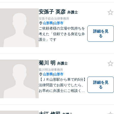
安孫子 英彦
弁護士
安孫子総合法律事務所
山形県
山形市
|
ご依頼者様の立場や気持ちを
詳細を見
考えた「信頼できる身近な弁
る
護士」です
菊川 明
弁護士
菊川明法律事務所
山形県
山形市
|
【ＪＲ山形駅から車で約5分】
詳細を見
法律問題でお困りでしたら、
る
お早めに弁護士にご相談くだ
さい。 依頼者様の抱えていら
っしゃる不安や、ご希望を丁
寧にお伺いいたします。