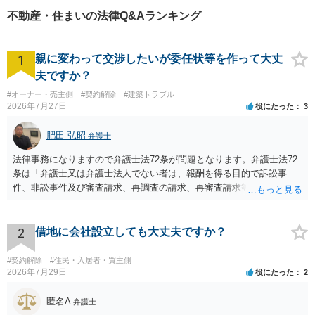
不動産・住まいの法律Q&Aランキング
1
親に変わって交渉したいが委任状等を作って大丈
夫ですか？
#オーナー・売主側
#契約解除
#建築トラブル
2026年7月27日
役にたった
3
肥田 弘昭
弁護士
法律事務になりますので弁護士法72条が問題となります。弁護士法72
条は「弁護士又は弁護士法人でない者は、報酬を得る目的で訴訟事
件、非訟事件及び審査請求、再調査の請求、再審査請求等行政庁に対
する不服申立事件その他一般の法律事件に関して鑑定、代理、仲裁若
しくは和解その他の法律事務を取り扱い、又はこれらの周旋をするこ
とを業とすることができない。ただし、この法律又は他の法律に別段
2
借地に会社設立しても大丈夫ですか？
の定めがある場合は、この限りでない。」とのことから、報酬を得る
目的がないのであれば適法です。なぜなら、弁護士法72条に違反しな
#契約解除
#住民・入居者・買主側
いのであれば、委任については無償で委任者が受任者に委任できるか
2026年7月29日
役にたった
2
らです。ご参考にしてください。
匿名A
弁護士