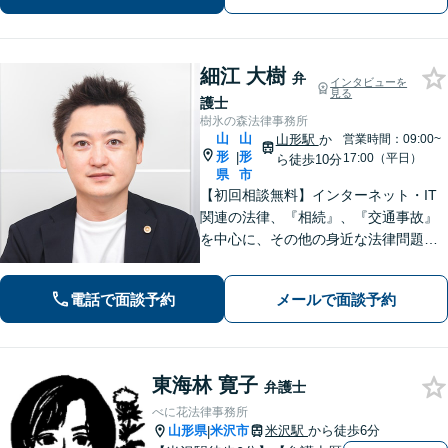
細江 大樹
弁
インタビューを
見る
護士
樹氷の森法律事務所
山
山
山形駅
か
営業時間：09:00~
形
形
|
17:00（平日）
ら徒歩10分
県
市
【初回相談無料】インターネット・IT
関連の法律、『相続』、『交通事故』
を中心に、その他の身近な法律問題も
広く取り扱っております。一人で悩ま
ず、まずはお気軽にご相談ください
電話で面談予約
メールで面談予約
【オンライン相談可能】【完全個室】
【駐車場あり】【山形駅11分】
東海林 寛子
弁護士
べに花法律事務所
山形県
米沢市
米沢駅
から徒歩6分
|