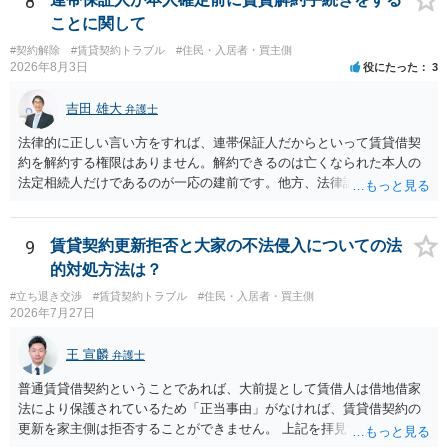
8
績、子どもの学校や地域とのつながり、転居費用の準備が困難な事情
ことに関して
などは、借主側の強い居住継続の必要性として正当事由判断において
#契約解除
#賃貸契約トラブル
#住民・入居者・買主側
重視される要素ですので、貸主側にかなり具体的な事情と立退料など
2026年8月3日
役にたった
3
がない限り、更新拒絶が認められるハードルは一般的に高いと考えら
れます。 建物が未登記であること自体は、賃貸借契約の有効性を直ち
吉田 雄大
弁護士
に否定するものではなく、引渡しがされていれば賃貸借の効力は原則
有効とされています。 今後の交渉では、①現在は普通借家契約が継続
法律的に正しい言い方をすれば、連帯保証人だからといって賃貸借契
しており定期借家への変更に合意していないこと、②貸主側の事情
約を解約する権限はありません。解約できるのは亡くなられた本人の
（誰が所有者で誰が実際に住む予定か等）を具体的に書面で説明して
法定相続人だけであるのが一応の建前です。他方、法律論はさてお
ほしいこと、③自分たちの居住継続の必要性を丁寧に伝えること、を
き、事実上であれ明渡が完了すれば賃貸人としてはそれ以上のことを
基本方針としたうえで、仮に一定時期の退去を検討する場合には、立
する動機づけがなくなります。 今回進められつつある手続はあくまで
退料・引越費用・原状回復費用負担などの条件を明確にした書面を作
も、建物を賃貸人に一日も早く明け渡すための便宜的方法として理解
9
賃貸契約更新拒否と大家の不法侵入についての法
成することが重要です。 契約書では、更新条項・解除条項・期間の定
するのが良いと思います。またその方法で進めた方が、連帯保証人で
的対処方法は？
め・定期借家に関する記載の有無、これまでの更新時の合意内容
あるお知り合いさんにとっても、自身の経済的負担を最小限に食い止
（「今回で最後」などの文言）が、借主不利な特約として無効になり
#立ち退き交渉
#賃貸契約トラブル
#住民・入居者・買主側
められるため望ましいやり方だといえます。
2026年7月27日
得るかどうかも含めて検討ポイントになりますので、署名押印前に内
容を十分に確認し、不明点は弁護士に相談することをおすすめしま
王 宣麟
す。
弁護士
普通賃貸借契約ということであれば、大前提として賃借人は借地借家
法により保護されているため「正当事由」がなければ、賃貸借契約の
更新を家主側は拒否することができません。 上記を拝見する限り、通