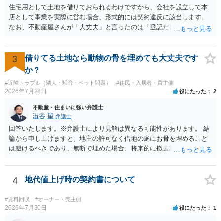
住宅用として土地を借りておられるわけですから、会社を設立して本
店として事業を実際に営む場合、形式的には契約違反に該当します。
なお、不動産屋さんが「大丈夫」と言ったのは「登記だけなら実務上
トラブルになることは少ない」という経験則に基づいたものと推測さ
れますが、これは法的な保証ではありません。 ただ、解除まで認めら
れるかどうかについては信頼関係が破壊されたかどうかで判断されま
3
借りてる土地なら動物の骨を埋めても大丈夫です
すので、建物を事務所・店舗用に大きく改築する等までなさらない限
か？
り、リスクはそれほど大きくないかもしれません。 しかしそれでも、
#近隣トラブル（隣人・騒音・ペット問題）
#住民・入居者・買主側
大家さんが契約違反を口実に、将来の更新時に更新料の上乗せを要求
2026年7月28日
役にたった
2
したり、立ち退きを迫る材料に使ったりする可能性は否定できませ
ん。
不動産・住まいに強い弁護士
澁谷 望
弁護士
回答いたします。※弁護士により見解は異なる可能性があります。 結
論から申し上げますと、地主の許可なく借地の庭にお骨を埋めること
は避けるべきであり、無断で埋めた場合、将来的に撤去請求や退去時
の損害賠償（原状回復費用）を求められるリスクがあります。 法律
上、自分のペットの遺骨を埋める行為自体は墓地埋葬法違反や不法投
棄には該当しないため、犯罪になるわけではありません。しかし、建
4
地代値上げ時の契約書について
物の所有者は質問者様であっても、土地の所有権はあくまで地主にあ
ります。そのため、地主に無断でお骨を埋める行為は、他人の所有権
#賃料回収
#オーナー・売主側
を侵害する行為や、借地人としての善管注意義務違反とみなされる可
2026年7月30日
役にたった
1
能性が高いのが私見です。 どうしてもお近くで供養されたい場合は、