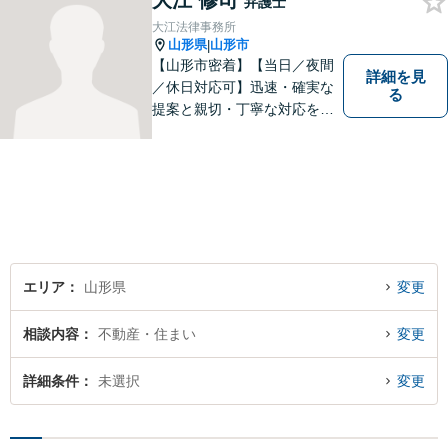
大江 修司
弁護士
大江法律事務所
山形県
山形市
|
【山形市密着】【当日／夜間
詳細を見
／休日対応可】迅速・確実な
る
提案と親切・丁寧な対応をい
たします。必ず皆様のお力に
なりますので、お気軽にご相
談下さい。【法テラス利用
可】不安や問題について法的
リスクを説明し、見通しを立
て、より良い解決に導くお手
伝いをいたします。
エリア
山形県
変更
相談内容
不動産・住まい
変更
詳細条件
未選択
変更