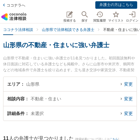
弁護士の方はこちら
ココナラへ
投稿する
探す
閲覧履歴
マイリスト
ログイン
ココナラ法律相談
山形県で法律相談できる弁護士
不動産・住まいに強
山形県の不動産・住まいに強い弁護士
山形県で不動産・住まいに強い弁護士が11名見つかりました。初回面談無料や
休日面談に対応している弁護士なども掲載中。さらに山形市や米沢市、鶴岡市
などの地域条件で弁護士を絞り込めます。立ち退き交渉や家賃交渉、不動産契
約解除等の細かな分野での絞り込み検索もでき便利です。特に菊川明法律事務
所の森本 健一弁護士や及川法律事務所の及川 善大弁護士、樹氷の森法律事務所
エリア
山形県
変更
の細江 大樹弁護士のプロフィール情報や弁護士費用、強みなどが注目されてい
ます。『山形県で土日や夜間に発生した不動産・住まいのトラブルを今すぐに
相談内容
不動産・住まい
変更
弁護士に相談したい』『不動産・住まいのトラブル解決の実績豊富な近くの弁
護士を検索したい』『初回相談無料で不動産・住まいを法律相談できる山形県
内の弁護士に相談予約したい』などでお困りの相談者さんにおすすめです。
詳細条件
未選択
変更
11
人の弁護士が見つかりました
(検索結果について詳しくは
こちら
)