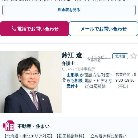
他士業ともワンストップで対応可能【休日・夜間面談OK】
料金表を見る
電話でお問い合わせ
メールでお問い合わせ
鈴江 遼
北海道
インタビュー
を見る
弁護士
たいへい法律事務所
営業時間：0
山形県
か
面談方法(対面・
らも相談
電話・ビデオな
9:30~19:30
受付中
ど)は応相談
（平日）
不動産・住まい
【北海道・東北エリア対応】【初回相談無料】「立ち退き料に納得い