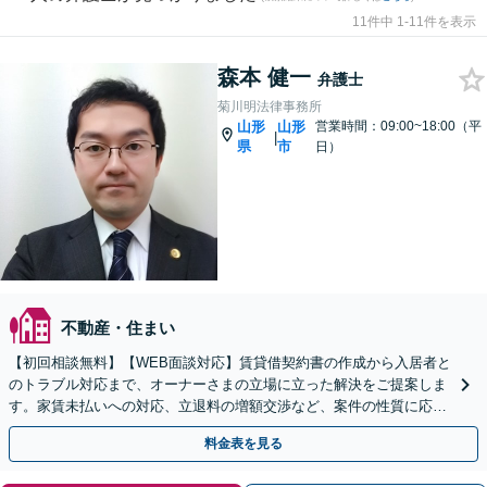
11件中 1-11件を表示
森本 健一
弁護士
菊川明法律事務所
山形
山形
営業時間：09:00~18:00（平
|
県
市
日）
不動産・住まい
【初回相談無料】【WEB面談対応】賃貸借契約書の作成から入居者と
のトラブル対応まで、オーナーさまの立場に立った解決をご提案しま
す。家賃未払いへの対応、立退料の増額交渉など、案件の性質に応じ
て交渉と法的手続きでサポート【休日・夜間相談可】
料金表を見る