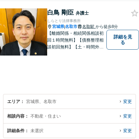
白鳥 剛臣
弁護士
しらとり法律事務所
宮城県
名取市
名取駅
から徒歩8分
|
【離婚関係・相続関係相談初
詳細を見
回１時間無料】【債務整理相
る
談初回無料】【土・時間外応
相談】【駐車場あり】【法テ
ラス利用可】 かかりつけの
弁護士を見つけておきません
か？
エリア
宮城県、名取市
変更
相談内容
不動産・住まい
変更
詳細条件
未選択
変更