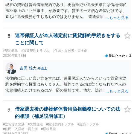
現在の契約は普通借家契約であり、更新拒絶や退去要求には借地借家
法28条上の「正当事由」が必要です。貸主の一方的な希望だけでは、
直ちに退去義務が生じるものではありません。 普通借家契約から定期
借家契約への切り替えは、既存の普通借家契約を合意解約したうえで
新たな定期借家契約を締結する形になりますが、これは任意の合意が
前提であり、借主が同意しなければ成立しません。 12年間の居住実
8
連帯保証人が本人確定前に賃貸解約手続きをする
績、子どもの学校や地域とのつながり、転居費用の準備が困難な事情
ことに関して
などは、借主側の強い居住継続の必要性として正当事由判断において
#契約解除
#賃貸契約トラブル
#住民・入居者・買主側
重視される要素ですので、貸主側にかなり具体的な事情と立退料など
2026年8月3日
役にたった
3
がない限り、更新拒絶が認められるハードルは一般的に高いと考えら
れます。 建物が未登記であること自体は、賃貸借契約の有効性を直ち
吉田 雄大
弁護士
に否定するものではなく、引渡しがされていれば賃貸借の効力は原則
有効とされています。 今後の交渉では、①現在は普通借家契約が継続
法律的に正しい言い方をすれば、連帯保証人だからといって賃貸借契
しており定期借家への変更に合意していないこと、②貸主側の事情
約を解約する権限はありません。解約できるのは亡くなられた本人の
（誰が所有者で誰が実際に住む予定か等）を具体的に書面で説明して
法定相続人だけであるのが一応の建前です。他方、法律論はさてお
ほしいこと、③自分たちの居住継続の必要性を丁寧に伝えること、を
き、事実上であれ明渡が完了すれば賃貸人としてはそれ以上のことを
基本方針としたうえで、仮に一定時期の退去を検討する場合には、立
する動機づけがなくなります。 今回進められつつある手続はあくまで
退料・引越費用・原状回復費用負担などの条件を明確にした書面を作
も、建物を賃貸人に一日も早く明け渡すための便宜的方法として理解
9
借家退去後の建物解体費用負担義務についての法
成することが重要です。 契約書では、更新条項・解除条項・期間の定
するのが良いと思います。またその方法で進めた方が、連帯保証人で
的相談（補足説明修正）
め・定期借家に関する記載の有無、これまでの更新時の合意内容
あるお知り合いさんにとっても、自身の経済的負担を最小限に食い止
（「今回で最後」などの文言）が、借主不利な特約として無効になり
#立ち退き交渉
#欠陥住宅
#賃貸契約トラブル
#建築トラブル
められるため望ましいやり方だといえます。
#住民・入居者・買主側
#原状回復
得るかどうかも含めて検討ポイントになりますので、署名押印前に内
2026年7月25日
役にたった
1