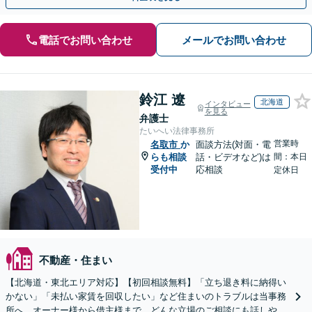
電話でお問い合わせ
メールでお問い合わせ
鈴江 遼
北海道
インタビュー
を見る
弁護士
たいへい法律事務所
営業時
名取市
か
面談方法(対面・電
らも相談
話・ビデオなど)は
間：本日
受付中
応相談
定休日
不動産・住まい
【北海道・東北エリア対応】【初回相談無料】「立ち退き料に納得い
かない」「未払い家賃を回収したい」など住まいのトラブルは当事務
所へ。オーナー様から借主様まで、どんな立場のご相談にも話しやす