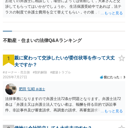
お近くの弁護士に相談して，場合によっては依頼して，大家さんと交
渉してもらってはいかがでしょうか。 生活保護受給中であれば，法テ
ラスの制度で弁護士費用を立て替えてもらい，その後，生活保護が続
けば返済も免除になる可能性もあります。
不動産・住まいの法律Q&Aランキング
1
親に変わって交渉したいが委任状等を作って大丈
夫ですか？
#オーナー・売主側
#契約解除
#建築トラブル
2026年7月27日
役にたった
3
肥田 弘昭
弁護士
法律事務になりますので弁護士法72条が問題となります。弁護士法72
条は「弁護士又は弁護士法人でない者は、報酬を得る目的で訴訟事
件、非訟事件及び審査請求、再調査の請求、再審査請求等行政庁に対
する不服申立事件その他一般の法律事件に関して鑑定、代理、仲裁若
しくは和解その他の法律事務を取り扱い、又はこれらの周旋をするこ
とを業とすることができない。ただし、この法律又は他の法律に別段