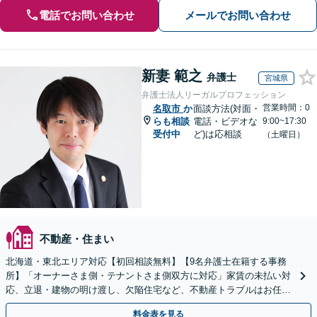
電話でお問い合わせ
メールでお問い合わせ
新妻 範之
弁護士
宮城県
弁護士法人リーガルプロフェッション
営業時間：0
名取市
か
面談方法(対面・
らも相談
電話・ビデオな
9:00~17:30
受付中
ど)は応相談
（土曜日）
不動産・住まい
北海道・東北エリア対応【初回相談無料】【9名弁護士在籍する事務
所】「オーナーさま側・テナントさま側双方に対応」家賃の未払い対
応、立退・建物の明け渡し、欠陥住宅など、不動産トラブルはお任せ
ください「早期相談で損失を最小限に」
料金表を見る