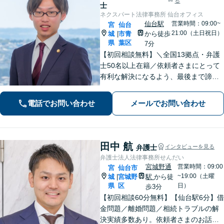
る
士
ネクスパート法律事務所 仙台オフィス
仙台駅
営業時間：09:00~
宮
仙台
21:00（土日祝日）
城
市青
から徒歩
|
県
葉区
7分
【初回相談無料】＼全国13拠点・弁護
士50名以上在籍／依頼者さまにとって
有利な解決になるよう、最後まで諦め
ずに闘います！借金問題/離婚・男女問
題/相続/交通事故/刑事事件など、ご相
電話でお問い合わせ
メールでお問い合わせ
談ください【夜間・休日対応】
田中 航
弁護士
インタビューを見る
弁護士法人法律事務所せんだい
宮城野通
営業時間：09:00
宮
仙台市
~19:00（土曜
城
宮城野
駅
から徒
|
県
区
日）
歩3分
【初回相談60分無料】【仙台駅6分】借
金問題／離婚問題／相続トラブルの解
決実績多数あり。依頼者さまのお話や