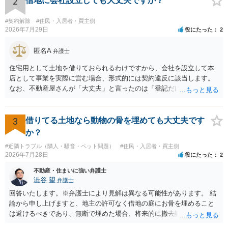
2
借地に会社設立しても大丈夫ですか？
の定めがある場合は、この限りでない。」とのことから、報酬を得る
目的がないのであれば適法です。なぜなら、弁護士法72条に違反しな
#契約解除
#住民・入居者・買主側
いのであれば、委任については無償で委任者が受任者に委任できるか
2026年7月29日
役にたった
2
らです。ご参考にしてください。
匿名A
弁護士
住宅用として土地を借りておられるわけですから、会社を設立して本
店として事業を実際に営む場合、形式的には契約違反に該当します。
なお、不動産屋さんが「大丈夫」と言ったのは「登記だけなら実務上
トラブルになることは少ない」という経験則に基づいたものと推測さ
れますが、これは法的な保証ではありません。 ただ、解除まで認めら
れるかどうかについては信頼関係が破壊されたかどうかで判断されま
3
借りてる土地なら動物の骨を埋めても大丈夫です
すので、建物を事務所・店舗用に大きく改築する等までなさらない限
か？
り、リスクはそれほど大きくないかもしれません。 しかしそれでも、
#近隣トラブル（隣人・騒音・ペット問題）
#住民・入居者・買主側
大家さんが契約違反を口実に、将来の更新時に更新料の上乗せを要求
2026年7月28日
役にたった
2
したり、立ち退きを迫る材料に使ったりする可能性は否定できませ
ん。
不動産・住まいに強い弁護士
澁谷 望
弁護士
回答いたします。※弁護士により見解は異なる可能性があります。 結
論から申し上げますと、地主の許可なく借地の庭にお骨を埋めること
は避けるべきであり、無断で埋めた場合、将来的に撤去請求や退去時
の損害賠償（原状回復費用）を求められるリスクがあります。 法律