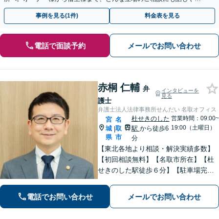
い弁護士が対応します。ＷＥＢ面談可。
事例を見る(1件)
料金表を見る
電話で面談予約
メールでお問い合わせ
赤桐 仁輔
弁
インタビューを
見る
護士
弁護士法人法律事務所せんだい 名取オフィス
杜せきのした
営業時間：09:00~
宮
名
19:00（土曜日）
城
取
駅
から徒歩6
|
県
市
分
【東北各地より相談・解決実績多数】
【初回相談無料】【名取市所在】【杜
せきのした駅徒歩６分】【駐車場完
備】法律問題を抱える方々の不安を一
日でも早く取り除き、穏やかな日常を
電話でお問い合わせ
メールでお問い合わせ
取り戻せるよう尽力いたします。【完
全個室・防音】【プライバシー配慮】