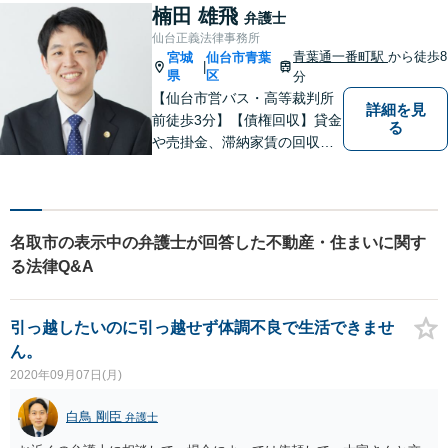
楠田 雄飛
弁護士
仙台正義法律事務所
青葉通一番町駅
から徒歩8
宮城
仙台市青葉
|
県
区
分
【仙台市営バス・高等裁判所
詳細を見
前徒歩3分】【債権回収】貸金
る
や売掛金、滞納家賃の回収な
らお任せください【離婚】不
倫慰謝料の請求を受けた方の
相談のみ受け付けております
【相続】遺言書作成・相続放
名取市の表示中の弁護士が回答した不動産・住まいに関す
棄・遺産分割・遺留分のご相
る法律Q&A
談に対応しております
引っ越したいのに引っ越せず体調不良で生活できませ
ん。
2020年09月07日(月)
白鳥 剛臣
弁護士