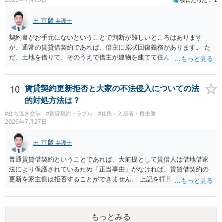
容を十分に確認し、不明点は弁護士に相談することをおすすめしま
す。
王 宣麟
弁護士
契約書がお手元にないということで判断が難しいところはあります
が、通常の賃貸借契約であれば、借主に原状回復義務があります。 た
だ、土地を借りて、そのうえで借主が建物を建てて住んでいたケース
とは異なり、地付き一戸建て住宅（貸主所有）自体を賃借していたの
であれば、建物を収去して土地を明渡す義務は原則生じないはずで
す。 その後、建物を平屋に立て替えた場合であっても、貸主の承諾を
10
賃貸契約更新拒否と大家の不法侵入についての法
得ているのであれば、単純に費用を捻出した側に平屋の所有権が帰属
的対処方法は？
する、という話になるわけでもないように思います。 そのため、現
#立ち退き交渉
#賃貸契約トラブル
#住民・入居者・買主側
状、解体費用を負担することが明確な案件ではないため、まずは相手
2026年7月27日
に請求の根拠（なぜ当方が平屋の解体費用を負担しなければならない
のか）を確認されてみてはいかがでしょうか。
王 宣麟
弁護士
普通賃貸借契約ということであれば、大前提として賃借人は借地借家
法により保護されているため「正当事由」がなければ、賃貸借契約の
更新を家主側は拒否することができません。 上記を拝見する限り、通
常どおり賃料を支払い続けている状況であれば、単に「部屋の内部を
定期確認させてもらないこと」が直ちに正当事由に当たるとは思えま
せんので、更新拒絶を拒否される方向性でよろしいかと存じます。 そ
もっとみる
の交渉の中で、一定の金銭をもらえれば退去には応じる旨交渉をして