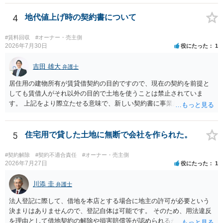
上、自分のペットの遺骨を埋める行為自体は墓地埋葬法違反や不法投
棄には該当しないため、犯罪になるわけではありません。しかし、建
4
地代値上げ時の契約書について
物の所有者は質問者様であっても、土地の所有権はあくまで地主にあ
ります。そのため、地主に無断でお骨を埋める行為は、他人の所有権
#賃料回収
#オーナー・売主側
を侵害する行為や、借地人としての善管注意義務違反とみなされる可
2026年7月30日
役にたった
1
能性が高いのが私見です。 どうしてもお近くで供養されたい場合は、
事前に地主へ相談して許可を得るか、土地に直接埋めずに大きめの鉢
吉田 雄大
弁護士
植え等で供養する「プランター葬」や、ペット霊園等への納骨を検討
居住用の建物所有が賃貸借契約の目的ですので、現在の契約を前提と
されるのが確実かと思います。
しても賃借人がそれ以外の目的で土地を使うことは禁止されていま
す。 上記をより際立たせる意味で、新しい契約書に事業用として用い
ることを禁止する旨を明記することは理に適ったものです。 契約締結
交渉である以上賃借人が拒んだ場合には入りませんが、提案するのは
良い方法と思います。
5
住宅用で貸した土地に無断で会社を作られた。
#契約解除
#契約不適合責任
#オーナー・売主側
2026年7月27日
役にたった
1
川添 圭
弁護士
法人登記に際して、借地を本店とする場合に地主の許可が必要という
決まりはありませんので、登記自体は可能です。 そのため、用法違反
を理由として借地契約の解除や損害賠償等が認められるかどうかが問