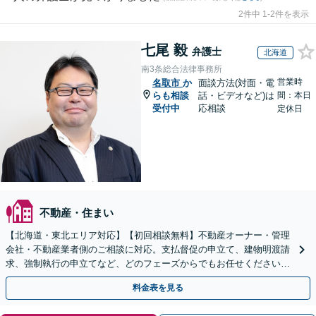
2件中 1-2件を表示
七尾 毅
弁護士
北海道
南3条総合法律事務所
営業時
名取市
か
面談方法(対面・電
らも相談
話・ビデオなど)は
間：本日
受付中
応相談
定休日
不動産・住まい
【北海道・東北エリア対応】【初回相談無料】不動産オーナー・管理
会社・不動産業者側のご相談に対応。支払督促の申立て、建物明渡請
求、強制執行の申立てなど、どのフェーズからでもお任せください。
他士業ともワンストップで対応可能【休日・夜間面談OK】
料金表を見る