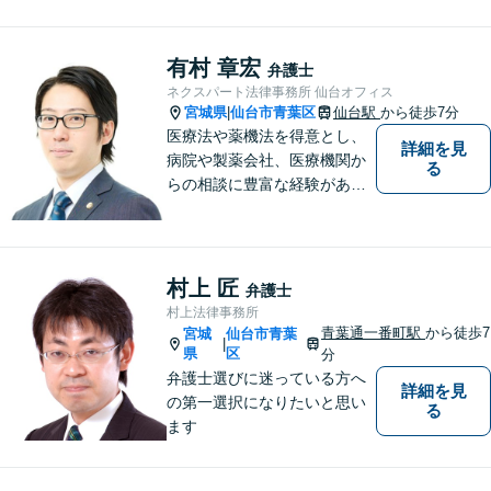
明。離婚問題／遺産相続／交
通事故、多分野に対応。解決
の糸口を一緒に探すことを大
有村 章宏
弁護士
切にしています。
ネクスパート法律事務所 仙台オフィス
宮城県
仙台市青葉区
仙台駅
から徒歩7分
|
医療法や薬機法を得意とし、
詳細を見
病院や製薬会社、医療機関か
る
らの相談に豊富な経験があり
ます。【初回相談無料】ご依
頼者様の声に真摯に耳を傾
け、「法律の能力」「コミュ
ニケーション力」「リサーチ
村上 匠
弁護士
力」をフルに用いて、真の救
村上法律事務所
済を目指します。【分割払い
青葉通一番町駅
から徒歩7
宮城
仙台市青葉
|
可】
県
区
分
弁護士選びに迷っている方へ
詳細を見
の第一選択になりたいと思い
る
ます