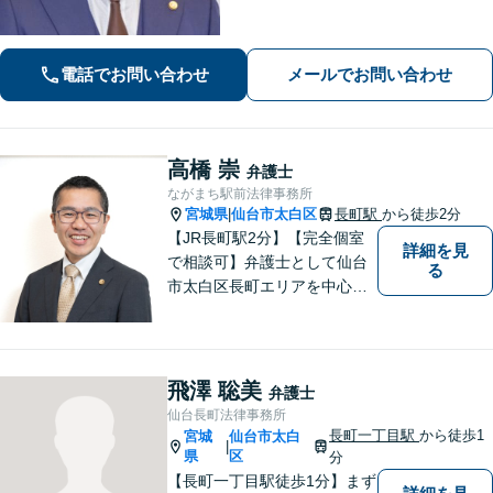
ご要望を丁寧にお聞きし、弁護士が解
決まで対応・サポートします【土曜日
も営業】交通事故や刑事事件のご相談
電話でお問い合わせ
メールでお問い合わせ
もお任せください【Web面談可】
高橋 崇
弁護士
ながまち駅前法律事務所
宮城県
仙台市太白区
長町駅
から徒歩2分
|
【JR長町駅2分】【完全個室
詳細を見
で相談可】弁護士として仙台
る
市太白区長町エリアを中心
に、地域の皆さま・事業主さ
まのご不安やお悩み事を解決
するためのサポートをさせて
いただきます。 親身になって
飛澤 聡美
弁護士
お話を聴かせていただきます
仙台長町法律事務所
ので、お気軽にご相談くださ
長町一丁目駅
から徒歩1
宮城
仙台市太白
|
い。
県
区
分
【長町一丁目駅徒歩1分】まず