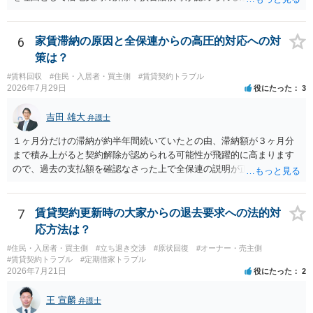
題になると思われます。具体的には、「住宅用」というのが、借地人
の建物を住居用に限定する（事業に使用しない）特約があると評価で
きるかどうかが重要でしょう（借地契約締結後に賃借人が建物を店舗
6
家賃滞納の原因と全保連からの高圧的対応への対
に改装したという事案で、住居に限定する特約までは存在しなかった
策は？
として契約解除を認めなかった裁判例があります）。契約条項の記載
#賃料回収
#住民・入居者・買主側
#賃貸契約トラブル
や解釈の問題になりますので、弁護士へ直接相談されることをお勧め
2026年7月29日
役にたった
3
します。
吉田 雄大
弁護士
１ヶ月分だけの滞納が約半年間続いていたとの由、滞納額が３ヶ月分
まで積み上がると契約解除が認められる可能性が飛躍的に高まります
ので、過去の支払額を確認なさった上で全保連の説明が正しければ、
全部又は一部を支払うのが最善の方法です。 約半年間も放置されてい
た理由は気になるところですが、中身のある返答は期待できないと思
います。
7
賃貸契約更新時の大家からの退去要求への法的対
応方法は？
#住民・入居者・買主側
#立ち退き交渉
#原状回復
#オーナー・売主側
#賃貸契約トラブル
#定期借家トラブル
2026年7月21日
役にたった
2
王 宣麟
弁護士