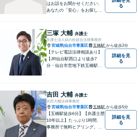
詳細を見
はお話をお聞かせください、
る
あなたの「安心」をお探しし
ます。些細なことでも気軽に
お話に来ていただいて大丈夫
です。解決のためのお手伝い
三塚 大輔
弁護士
をいたしますので、悩んでい
弁護士法人結の杜総合法律事務所
らっしゃることをお聞かせく
宮城県
仙台市青葉区
五橋駅
から徒歩2分
|
ださい。
【テレビ電話法律相談あり】
詳細を見
【JR仙台駅西口より徒歩7
る
分・仙台市営地下鉄五橋駅北4
出口より徒歩２分】 【初回相
談無料】【税理士法人併設】
【五橋本店・東京支店】【夜
間・土曜相談あり】【明るく
吉田 大輔
弁護士
キレイな完全個室相談室】
吉田大輔法律事務所
宮城県
仙台市青葉区
五橋駅
から徒歩5分
|
【五橋駅徒歩6分】【弁護士歴
詳細を見
10年以上】たっぷり1時間、
る
事務所で無料ヒアリング。気
になる費用も事務所でご説