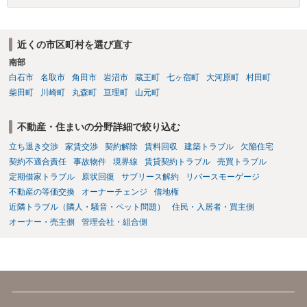
みるのはいかがでしょうか。 過去に賃借人の許可なく無断で賃貸人が
入室する行為自体は不法行為となり、また刑事的にも住居侵入罪が成
立する可能性がありますので、これを理由に一定の金銭賠償を求める
近くの市区町村を選び直す
のも一つでしょう。
南部
白石市
名取市
角田市
岩沼市
蔵王町
七ヶ宿町
大河原町
村田町
柴田町
川崎町
丸森町
亘理町
山元町
不動産・住まいの分野詳細で絞り込む
立ち退き交渉
家賃交渉
契約解除
賃料回収
建築トラブル
欠陥住宅
契約不適合責任
事故物件
境界線
賃貸契約トラブル
売買トラブル
定期借家トラブル
原状回復
サブリース解約
リバースモーゲージ
不動産の等価交換
オーナーチェンジ
借地権
近隣トラブル（隣人・騒音・ペット問題）
住民・入居者・買主側
オーナー・売主側
管理会社・組合側