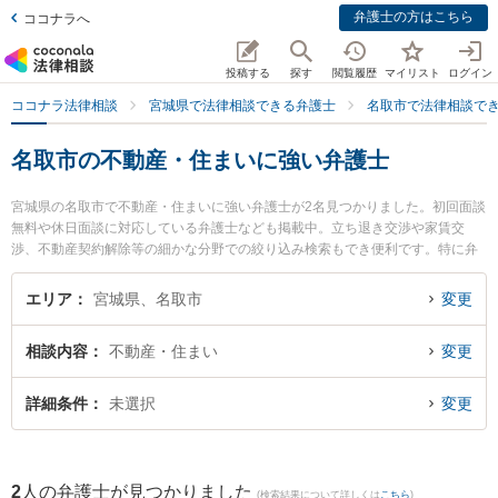
弁護士の方はこちら
ココナラへ
投稿する
探す
閲覧履歴
マイリスト
ログイン
ココナラ法律相談
宮城県で法律相談できる弁護士
名取市で法律相談で
名取市の不動産・住まいに強い弁護士
宮城県の名取市で不動産・住まいに強い弁護士が2名見つかりました。初回面談
無料や休日面談に対応している弁護士なども掲載中。立ち退き交渉や家賃交
渉、不動産契約解除等の細かな分野での絞り込み検索もでき便利です。特に弁
護士法人法律事務所せんだい 名取オフィスの赤桐 仁輔弁護士やしらとり法律事
務所の白鳥 剛臣弁護士のプロフィール情報や弁護士費用、強みなどが注目され
エリア
宮城県、名取市
変更
ています。『名取市で土日や夜間に発生した不動産・住まいのトラブルを今す
ぐに弁護士に相談したい』『不動産・住まいのトラブル解決の実績豊富な近く
相談内容
不動産・住まい
変更
の弁護士を検索したい』『初回相談無料で不動産・住まいを法律相談できる名
取市内の弁護士に相談予約したい』などでお困りの相談者さんにおすすめで
す。
詳細条件
未選択
変更
2
人の弁護士が見つかりました
(検索結果について詳しくは
こちら
)