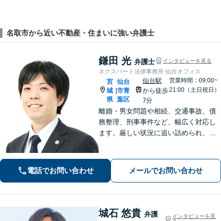
名取市から近い不動産・住まいに強い弁護士
鎌田 光
弁護士
インタビューを見る
ネクスパート法律事務所 仙台オフィス
仙台駅
営業時間：09:00~
宮
仙台
21:00（土日祝日）
城
市青
から徒歩
|
県
葉区
7分
離婚・男女問題や相続、交通事故、債
務整理、刑事事件など、幅広く対応し
ます。厳しい状況に追い詰められ、ご
不安の中にいるご依頼様が光を見出
し、笑顔で再出発できるよう、お気持
ちに寄り添いながら、解決まで全力で
電話でお問い合わせ
メールでお問い合わせ
サポートします。【分割払い可】
城石 悠貴
弁護
インタビューを見