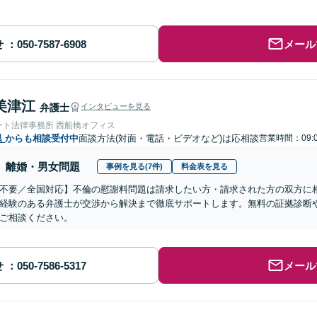
せ
メール
美津江
弁護士
インタビューを見る
ート法律事務所 西船橋オフィス
県
からも相談受付中
面談方法(対面・電話・ビデオなど)は応相談
営業時間：09:0
離婚・男女問題
事例を見る(7件)
料金表を見る
不要／全国対応】不倫の慰謝料問題は請求したい方・請求された方の双方に
経験のある弁護士が交渉から解決まで徹底サポートします。無料の証拠診断
ご相談ください。
せ
メール