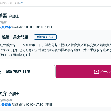
果について詳しくは
こちら
)
祥吾
弁護士
事務所
県
八戸市
営業時間：09:00~18:00（平日）
|
離婚・男女問題
料金表を見る
たの離婚をトータルサポート」財産分与／親権／養育費／面会交流／婚姻費
ですべてお任せください」遺産分割協議の揉め事を避け円滑に手続きを進め
休日・夜間相談あり】
せ
メール
大介
弁護士
法律事務所
県
青森市
営業時間：09:00~17:30（平日）
|