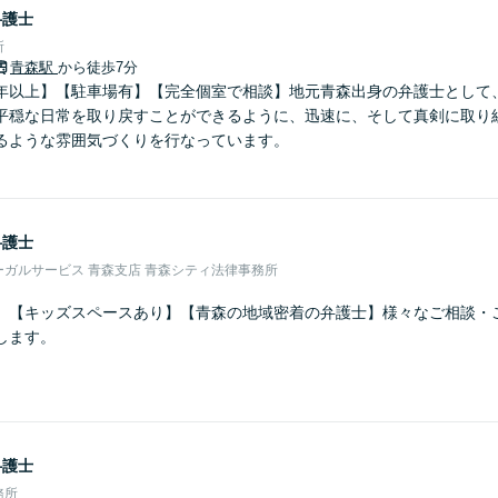
弁護士
所
青森駅
から徒歩7分
年以上】【駐車場有】【完全個室で相談】地元青森出身の弁護士として
平穏な日常を取り戻すことができるように、迅速に、そして真剣に取り
るような雰囲気づくりを行なっています。
弁護士
ガルサービス 青森支店 青森シティ法律事務所
】【キッズスペースあり】【青森の地域密着の弁護士】様々なご相談・
します。
弁護士
務所