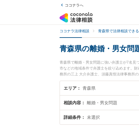
ココナラへ
ココナラ法律相談
青森県で法律相談できる
青森県の離婚・男女問
青森県で離婚・男女問題に強い弁護士が7名見
市などの地域条件で弁護士を絞り込めます。財
務所の三上 大介弁護士、須藤真悟法律事務所
題のトラブルを今すぐに弁護士に相談したい』
県内の弁護士に相談予約したい』などでお困り
エリア
青森県
相談内容
離婚・男女問題
詳細条件
未選択