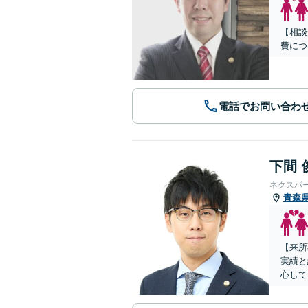
【相談
費につ
電話でお問い合わ
下間 
ネクスパ
青森
【来所
実績と
心して