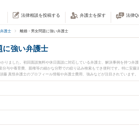
法律相談を投稿する
弁護士を探す
法律Q
弁護士
離婚・男女問題に強い弁護士
題に強い弁護士
つかりました。初回面談無料や休日面談に対応している弁護士、解決事例を持つ弁
産分与や養育費、親権等の細かな分野での絞り込み検索もでき便利です。特に安藤法
の須藤 真悟弁護士のプロフィール情報や弁護士費用、強みなどが注目されています
『離婚・男女問題のトラブル解決の実績豊富な近くの弁護士を検索したい』『初回
の相談者さんにおすすめです。