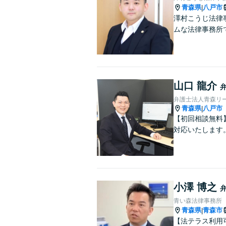
青森県
八戸市
|
澤村こうじ法律
ムな法律事務所
山口 龍介
弁護士法人青森リ
青森県
八戸市
|
【初回相談無料
対応いたします
小澤 博之
青い森法律事務所
青森県
青森市
|
【法テラス利用