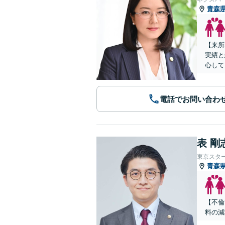
青森
【来所
実績と
心して
電話でお問い合わ
表 剛
東京スタ
青森
【不倫
料の減