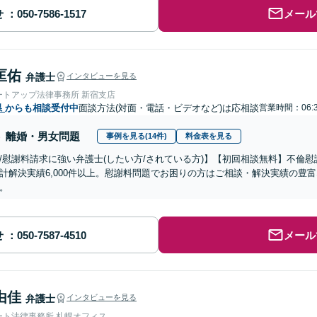
せ
メール
匡佑
弁護士
インタビューを見る
ートアップ法律事務所 新宿支店
県
からも相談受付中
面談方法(対面・電話・ビデオなど)は応相談
営業時間：06:3
離婚・男女問題
事例を見る(14件)
料金表を見る
/慰謝料請求に強い弁護士(したい方/されている方)】【初回相談無料】不倫慰
計解決実績6,000件以上。慰謝料問題でお困りの方はご相談・解決実績の豊
。
せ
メール
由佳
弁護士
インタビューを見る
ート法律事務所 札幌オフィス