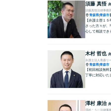
須藤 真悟
須藤真悟法律事務
青森県
青森市
|
【弁護士歴１５
さった方々が、
心して相談でき
木村 哲也
弁護士法人青森リー
青森県
青森市
|
【初回相談無料
丁寧に対応いた
澤村 康治
澤村こうじ法律事