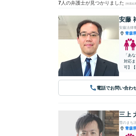
7
人の弁護士が見つかりました
(検索結
安藤 
安藤法律
青森
「あな
対応ま
可】【
電話でお問い合わ
三上 
雪のまち
青森