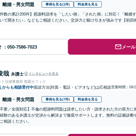
離婚・男女問題
事例を見る(1件)
料金表を見る
件数の累計200件】慰謝料請求を「したい側」「された側」に対応！「離婚
いて聞きたい」などもご相談ください。交渉力と駆け引きが強みです【初回
せ
メール
俊哉
弁護士
インタビューを見る
ート法律事務所 那覇オフィス
県
からも相談受付中
面談方法(対面・電話・ビデオなど)は応相談
営業時間：09:0
離婚・男女問題
事例を見る(7件)
料金表を見る
不要／全国対応】不倫の慰謝料問題は請求したい方・請求された方の双方に
経験のある弁護士が交渉から解決まで徹底サポートします。無料の証拠診断
ご相談ください。