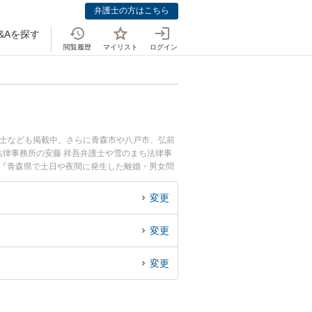
弁護士の方はこちら
&Aを探す
閲覧履歴
マイリスト
ログイン
護士なども掲載中。さらに青森市や八戸市、弘前
律事務所の安藤 祥吾弁護士や雪のまち法律事
。『青森県で土日や夜間に発生した離婚・男女問
相談無料で離婚・男女問題を法律相談できる青森
変更
変更
変更