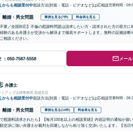
県
からも相談受付中
面談方法(対面・電話・ビデオなど)は応相談
営業時間：09:0
離婚・男女問題
事例を見る(7件)
料金表を見る
不要／全国対応】不倫の慰謝料問題は請求したい方・請求された方の双方に
経験のある弁護士が交渉から解決まで徹底サポートします。無料の証拠診断
ご相談ください。
せ
メール
志
弁護士
ートアップ法律事務所 高槻支店
県
からも相談受付中
面談方法(対面・電話・ビデオなど)は応相談
営業時間：06:3
離婚・男女問題
事例を見る(14件)
料金表を見る
で慰謝料請求されたら】【毎月100名以上の相談実績】内容証明の通知が届
額交渉に強い弁護士が裁判を回避しながら粘り強く交渉いたします。【当日中