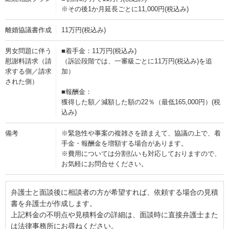
※その後1か月延長ごとに11,000円(税込み)
離婚協議書作成
11万円(税込み)
男女問題に伴う
■着手金：11万円(税込み)
慰謝料請求（請
（訴訟段階では、一審級ごとに11万円(税込み)を追
求する側／請求
加）
された側）
■報酬金：
獲得した額／減額した額の22％（最低165,000円）(税
込み)
備考
※緊急性や事案の複雑さを踏まえて、協議の上で、着
手金・報酬金を増額する場合があります。
※費用については分割払いも対応しておりますので、
お気軽にお問合せください。
弁護士と面談後に相談者の方が希望すれば、依頼する場合の見積
書を弁護士が作成します。
上記料金の不明点や見積料金の詳細は、面談時に直接弁護士また
は法律事務所にお尋ねください。