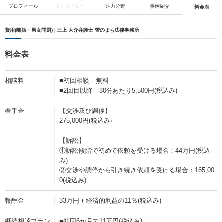
プロフィール
インタビュー
注力分野
事例紹介
料金表
費用(離婚・男女問題) | 三上 大介弁護士 雪のまち法律事務所
料金表
相談料
■初回相談 無料
■2回目以降 30分あたり5,500円(税込み)
着手金
【交渉及び調停】
275,000円(税込み)
【訴訟】
①訴訟段階で初めて依頼を受ける場合：44万円(税込
み)
②交渉や調停から引き続き依頼を受ける場合：165,00
0(税込み)
報酬金
33万円＋経済的利益の11％(税込み)
継続相談プラン
■初回6か月で11万円(税込み)