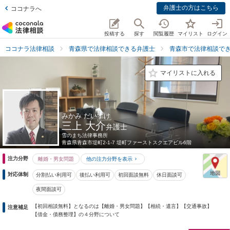
弁護士の方はこちら
ココナラへ
投稿する
探す
閲覧履歴
マイリスト
ログイン
ココナラ法律相談
青森県で法律相談できる弁護士
青森市で法律相談で
マイリストに入れる
みかみ だいすけ
三上 大介
弁護士
雪のまち法律事務所
青森県
青森市堤町2-1-7 堤町ファーストスクエアビル6階
注力分野
離婚・男女問題
他の注力分野を表示
対応体制
分割払い利用可
後払い利用可
初回面談無料
休日面談可
夜間面談可
【初回相談無料】となるのは【離婚・男女問題】【相続・遺言】【交通事故】
注意補足
【借金・債務整理】の４分野について