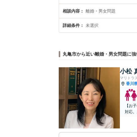
相談内容
離婚・男女問題
詳細条件
未選択
丸亀市から近い離婚・男女問題に強
小松 
マリトラ
香川
【お子
対応。