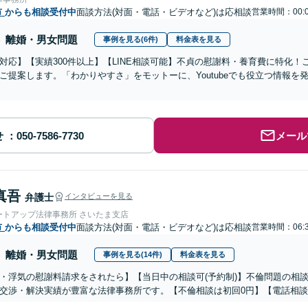
市
からも相談受付中
面談方法(対面・電話・ビデオなど)は応相談
営業時間：00:
離婚・男女問題
事例を見る(6件)
料金表を見る
対応】【実績300件以上】【LINE相談可能】不貞の慰謝料・養育費に特化
ご提案します。「わかりやすさ」をモットーに、Youtubeでも役立つ情報
せ
メール
真吾
弁護士
インタビューを見る
ートアップ法律事務所 さいたま支店
市
からも相談受付中
面談方法(対面・電話・ビデオなど)は応相談
営業時間：06:
離婚・男女問題
事例を見る(14件)
料金表を見る
・浮気の慰謝料請求をされたら】【当日中の相談可(予約制)】不倫問題の相談
交渉・解決実績が豊富な法律事務所です。【不倫相談は初回0円】【電話相談