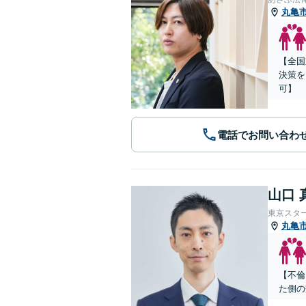
丸亀
【全国
決策を
可】
電話でお問い合わ
山口 
東京スタ
丸亀
【不倫
た側の