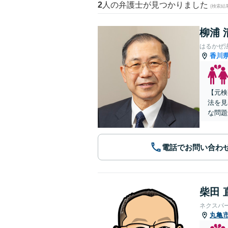
2
人の弁護士が見つかりました
(検索結
柳浦 
はるかぜ
香川
【元検
法を見
な問題
電話でお問い合わ
柴田 
ネクスパ
丸亀