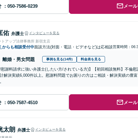
せ
メール
匡佑
弁護士
インタビューを見る
ートアップ法律事務所 新宿支店
市
からも相談受付中
面談方法(対面・電話・ビデオなど)は応相談
営業時間：06:
離婚・男女問題
事例を見る(14件)
料金表を見る
/慰謝料請求に強い弁護士(したい方/されている方)】【初回相談無料】不倫慰
計解決実績6,000件以上。慰謝料問題でお困りの方はご相談・解決実績の豊
。
せ
メール
洸太朗
弁護士
インタビューを見る
律事務所