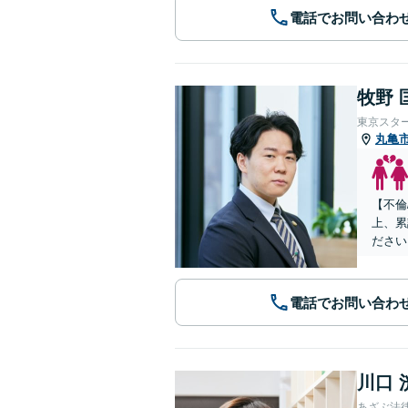
電話でお問い合わ
牧野 
東京スタ
丸亀
【不倫
上、累
ださい
電話でお問い合わ
川口 
あざぶ法