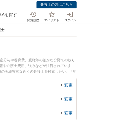
弁護士の方はこちら
&Aを探す
閲覧履歴
マイリスト
ログイン
護士
財産分与や養育費、親権等の細かな分野での絞り
情報や弁護士費用、強みなどが注目されていま
決の実績豊富な近くの弁護士を検索したい』『初
変更
変更
変更