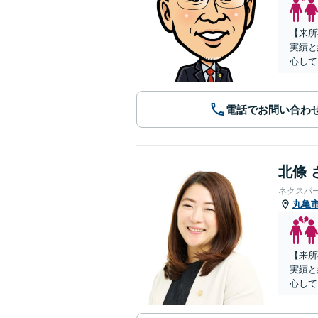
【来所
実績と
心して
電話でお問い合わ
北條 
ネクスパ
丸亀
【来所
実績と
心して