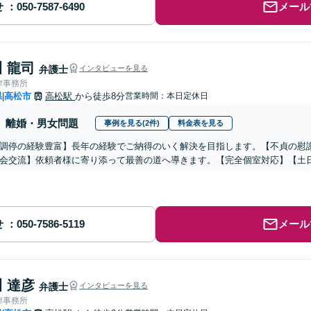
せ
メール
 龍司
弁護士
インタビューを見る
律事務所
県
高松市
高松駅
から徒歩8分
営業時間：本日定休日
|
離婚・男女問題
事例を見る(2件)
料金表を見る
調停の経験豊富】長年の経験でご納得のいく解決を目指します。【不貞の慰
会交流】依頼者様に寄り添って最善の道へ導きます。【完全個室対応】【土
せ
メール
 達彦
弁護士
インタビューを見る
律事務所