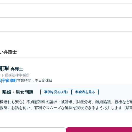
い弁護士
真理
弁護士
スト税務法律事務所
県
宇多津町
営業時間：本日定休日
|
離婚・男女問題
事例を見る(4件)
料金表を見る
様連れも安心】不貞慰謝料の請求・被請求、財産分与、離婚協議、親権など
親身にお話を伺い、有利でスムーズな解決を実現できるよう尽力します【駐