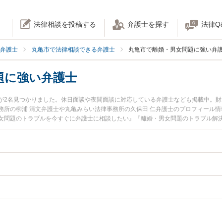
法律相談を投稿する
弁護士を探す
法律Q
弁護士
丸亀市で法律相談できる弁護士
丸亀市で離婚・男女問題に強い弁
題に強い弁護士
が2名見つかりました。休日面談や夜間面談に対応している弁護士なども掲載中。
務所の柳浦 清文弁護士や丸亀みらい法律事務所の久保田 仁弁護士のプロフィール
女問題のトラブルを今すぐに弁護士に相談したい』『離婚・男女問題のトラブル解
丸亀市内の弁護士に相談予約したい』などでお困りの相談者さんにおすすめです。