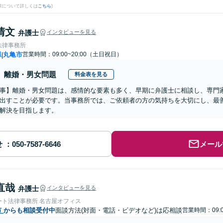
果について詳しくは
こちら
)
清文
弁護士
インタビューを見る
法律事務所
県
丸亀市
営業時間：09:00~20:00（土日祝日）
|
離婚・男女問題
料金表を見る
事】離婚・男女問題は、感情的な要素も多く、早期に弁護士に相談し、専門
出すことが必要です。当事務所では、ご依頼者の方の気持ちを大切にし、最
解決を目指します。
せ
メール
直哉
弁護士
インタビューを見る
ート法律事務所 名古屋オフィス
市
からも相談受付中
面談方法(対面・電話・ビデオなど)は応相談
営業時間：09: