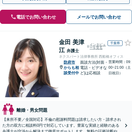
電話でお問い合わせ
メールでお問い合わせ
金田 美津
千葉県
インタビュ
ーを見る
江
弁護士
ネクスパート法律事務所 西船橋オフィス
営業時間：09:
防府市
面談方法(対面・
からも相
電話・ビデオな
00~21:00（土
談受付中
ど)は応相談
日祝日）
離婚・男女問題
【来所不要／全国対応】不倫の慰謝料問題は請求したい方・請求され
た方の双方に相談料0円で対応しています。豊富な実績と経験のある
弁護士が交渉から解決まで徹底サポートします。無料の証拠診断や着