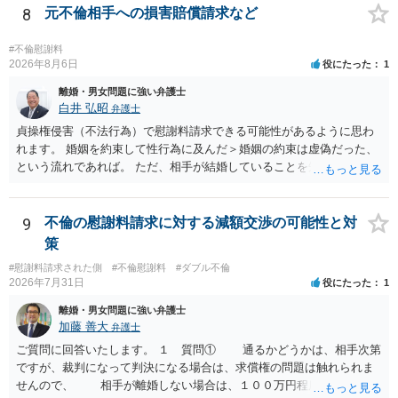
も、証拠が十分にあるか、相手方の住所・勤務先が分かるか、慰謝料
8
元不倫相手への損害賠償請求など
額、離婚の有無、交渉で終わるか訴訟まで見込むかによって、費用は
変わり得ます。依頼前に、交渉だけの場合、訴訟になった場合、回収
#不倫慰謝料
できなかった場合の費用を確認しておくとよいでしょう。 弁護士選び
2026年8月6日
役にたった
1
では、不貞慰謝料案件の経験が相応にあるか、費用体系が明確か、見
離婚・男女問題に強い弁護士
通しを過度に楽観的に言い過ぎないか、質問に具体的に答えてくれる
白井 弘昭
弁護士
か、連絡方法（メール、電話、弁護士直接か事務局員を介するかな
貞操権侵害（不法行為）で慰謝料請求できる可能性があるように思わ
ど）や対応スピードが合うかを確認するとよいと思います。いずれに
れます。 婚姻を約束して性行為に及んだ＞婚姻の約束は虚偽だった、
しましても、弁護士への相談・依頼にあたっては、証拠資料、夫と相
という流れであれば。 ただ、相手が結婚していることを知って行為に
手方の関係、相手方の氏名・住所等、夫婦関係への影響、離婚予定の
及んでいるのであれば、婚姻できないことについて相談者さんの帰責
有無など事実関係をよく整理して相談されることをお勧めいたしま
性も認められそうですので、あまり慰謝料は高額にならないように思
す。
われます。 一度、最寄りの弁護士に相談してみてください。
9
不倫の慰謝料請求に対する減額交渉の可能性と対
策
#慰謝料請求された側
#不倫慰謝料
#ダブル不倫
2026年7月31日
役にたった
1
離婚・男女問題に強い弁護士
加藤 善大
弁護士
ご質問に回答いたします。 １ 質問① 通るかどうかは、相手次第
ですが、裁判になって判決になる場合は、求償権の問題は触れられま
せんので、 相手が離婚しない場合は、１００万円程度となる可能