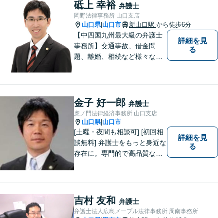
い！
砥上 幸裕
弁護士
岡野法律事務所 山口支店
山口県
山口市
新山口駅
から徒歩6分
|
【中四国九州最大級の弁護士
詳細を見
事務所】交通事故、借金問
る
題、離婚、相続など様々な問
題について、「何度でも無
料」の相談を行っています！
まずはお気軽にご相談くださ
い！
金子 好一郎
弁護士
虎ノ門法律経済事務所 山口支店
山口県
山口市
|
[土曜・夜間も相談可] [初回相
詳細を見
談無料] 弁護士をもっと身近な
る
存在に。専門的で高品質なリ
ーガルサービスを提供しま
す。
吉村 友和
弁護士
弁護士法人広島メープル法律事務所 周南事務所