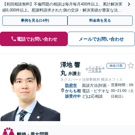
【初回相談無料】不倫問題の相談は毎月毎月400件以上、累計解決実
績6,000件以上。慰謝料請求された側の交渉・解決実績が豊富な法律
事務所です。
事例を見る(14件)
料金表を見る
電話でお問い合わせ
メールでお問い合わせ
澤地 響
神奈川県
インタビュ
ーを見る
丸
弁護士
ネクスパート法律事務所 横浜オフィス
営業時間：09:
防府市
面談方法(対面・
からも相
電話・ビデオな
00~21:00（土
談受付中
ど)は応相談
日祝日）
離婚・男女問題