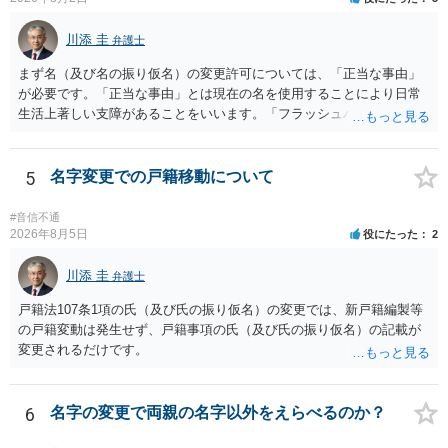
は120万円のみ和解交渉を続けるべきでしょうか。 ⇒ご相談者様の認
識を前提にすれば、１００万円も含めて返済する必要はないと考えら
川添 圭
弁護士
れるため、 120万円のみについて交渉を続けることがベターかと存じ
ます。
まず名（及び名の振り仮名）の変更許可については、「正当な事由」
が必要です。「正当な事由」とは現在の名を使用することにより日常
生活上著しい支障があることをいいます。「フラッシュバック」とい
った精神的・心理的な理由の場合、医学的な裏付けがあるかどうかが
きわめて重要になりますので、医師の診断書の記載が重要です（医学
的裏付けがない場合、もっぱら主観的な主張であるとして変更が許可
5
名字変更での戸籍移動について
されません）。 診断書は単に病名の記載では足りず、その症状の発生
原因となった事実と、当該症状が医学的に裏付けられること、そして
#音信不通
その発生原因及び症状が現在の名を使用していることに関連している
2026年8月5日
役にたった
2
こと、といった説明がなされているのが望ましい（むしろ必要）でし
ょう。 ただし、もし上記の理由の主張が難しい場合でも、一定期間通
川添 圭
弁護士
称名を使用して、その後にいわゆる永年使用を理由とする許可申立て
戸籍法107条1項の氏（及び氏の振り仮名）の変更では、新戸籍編製等
を選択すれば、比較的緩やかに認められます。 氏の変更については、
の戸籍変動は発生せず、戸籍事項の氏（及び氏の振り仮名）の記載が
本件では、(1)子の氏の変更許可（民法791条1項）と、(2)戸籍法107条1
変更されるだけです。
項の氏の変更許可の2種類が考えられます。 (1)については、ご両親が
婚姻当時に称していた氏への変更となります（この種の事案では、母
が親権者として離婚し、子は母の旧姓を称することになった事案で、
6
名字の変更で両親の名字以外をえらべるのか？
父の氏を称したいというケースが多い）。法律上は特に明文の要件が
なく、家庭裁判所が相当と認めれば許可されます。ただし、子の氏の