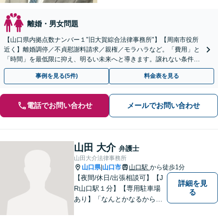
離婚・男女問題
【山口県内拠点数ナンバー１"旧大賀綜合法律事務所"】【周南市役所
近く】離婚調停／不貞慰謝料請求／親権／モラハラなど。「費用」と
「時間」を最低限に抑え、明るい未来へと導きます。譲れない条件が
あるという方でも、一度ご相談ください。
事例を見る(5件)
料金表を見る
電話でお問い合わせ
メールでお問い合わせ
山田 大介
弁護士
山田大介法律事務所
山口県
山口市
山口駅
から徒歩1分
|
【夜間/休日/出張相談可】【J
詳細を見
R山口駅１分】【専用駐車場
る
あり】「なんとかなるから大
丈夫」ではなく、まずはその