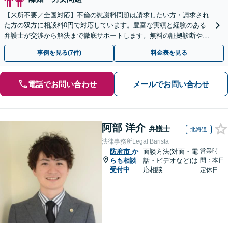
【来所不要／全国対応】不倫の慰謝料問題は請求したい方・請求され
た方の双方に相談料0円で対応しています。豊富な実績と経験のある
弁護士が交渉から解決まで徹底サポートします。無料の証拠診断や着
手金の返還保証もありますので安心してご相談ください。
事例を見る(7件)
料金表を見る
電話でお問い合わせ
メールでお問い合わせ
阿部 洋介
弁護士
北海道
法律事務所Legal Barista
営業時
防府市
か
面談方法(対面・電
らも相談
話・ビデオなど)は
間：本日
受付中
応相談
定休日