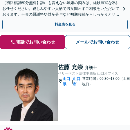
【初回相談60分無料】誰にも言えない離婚の悩みは、経験豊富な私に
お任せください。親しみやすい人柄で男女問わずご相談をいただいて
おります。不貞の慰謝料や財産分与など初期段階からしっかりとサポ
ートいたします。【web面談可能】
料金表を見る
電話でお問い合わせ
メールでお問い合わせ
佐藤 充崇
弁護士
ベリーベスト法律事務所 山口オフィス
山口
山口
営業時間：09:30~18:00（土日
|
県
市
祝日）