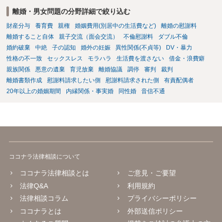
すが、可能であれば、ご依頼になるかは別として、お近くの弁護士に
離婚・男女問題の分野詳細で絞り込む
直接相談されて、 今後の対応についてアドバイス等を求めることを
財産分与
養育費
親権
婚姻費用(別居中の生活費など)
離婚の慰謝料
お勧めいたします。 ご参考にしていただければ幸いです。
離婚すること自体
親子交流（面会交流）
不倫慰謝料
ダブル不倫
婚約破棄
中絶
子の認知
婚外の妊娠
異性関係(不貞等)
DV・暴力
性格の不一致
セックスレス
モラハラ
生活費を渡さない
借金・浪費癖
親族関係
悪意の遺棄
育児放棄
離婚協議
調停
審判
裁判
離婚書類作成
慰謝料請求したい側
慰謝料請求された側
有責配偶者
20年以上の婚姻期間
内縁関係・事実婚
同性婚
音信不通
ココナラ法律相談について
ココナラ法律相談とは
ご意見・ご要望
法律Q&A
利用規約
法律相談コラム
プライバシーポリシー
ココナラとは
外部送信ポリシー