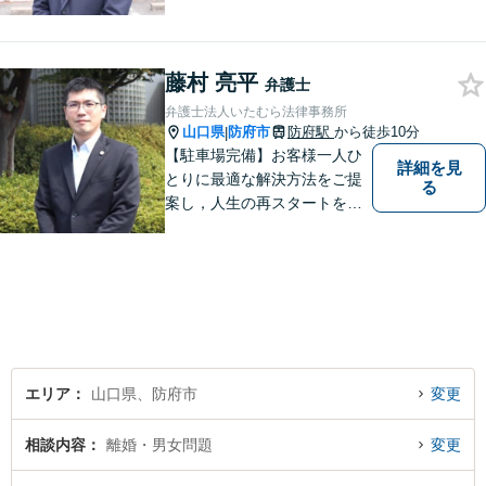
手伝い！離婚問題／相続問題
／企業法務など、幅広い法律
トラブルに対応。【初回面談
藤村 亮平
無料】お気軽にご相談くださ
弁護士
い。
弁護士法人いたむら法律事務所
山口県
防府市
防府駅
から徒歩10分
|
【駐車場完備】お客様一人ひ
詳細を見
とりに最適な解決方法をご提
る
案し，人生の再スタートをお
手伝い！離婚問題／相続問題
／企業法務など、幅広い法律
トラブルに対応。【初回面談
無料】お気軽にご相談くださ
い。
エリア
山口県、防府市
変更
相談内容
離婚・男女問題
変更