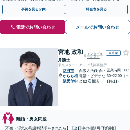
手金の返還保証もありますので安心してご相談ください。
事例を見る(7件)
料金表を見る
電話でお問い合わせ
メールでお問い合わせ
宮地 政和
東京都
インタビュ
ーを見る
弁護士
東京スタートアップ法律事務所
営業時間：06:
防府市
面談方法(対面・
からも相
電話・ビデオな
30~22:00（土
談受付中
ど)は応相談
日祝日）
離婚・男女問題
【不倫・浮気の慰謝料請求をされたら】【当日中の相談可(予約制)】