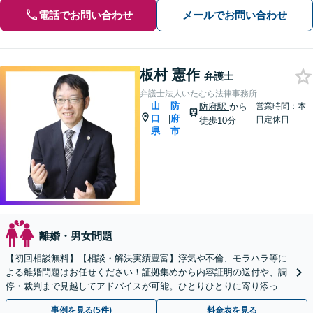
電話でお問い合わせ
メールでお問い合わせ
板村 憲作
弁護士
弁護士法人いたむら法律事務所
山
防
防府駅
から
営業時間：本
口
府
|
日定休日
徒歩10分
県
市
離婚・男女問題
【初回相談無料】【相談・解決実績豊富】浮気や不倫、モラハラ等に
よる離婚問題はお任せください！証拠集めから内容証明の送付や、調
停・裁判まで見越してアドバイスが可能。ひとりひとりに寄り添って
丁寧な対応を心掛けております。
事例を見る(5件)
料金表を見る