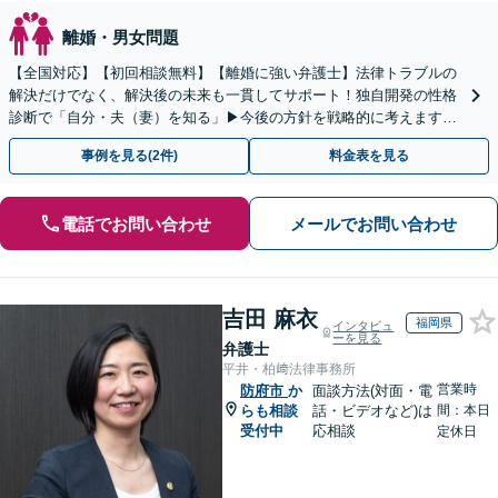
離婚・男女問題
【全国対応】【初回相談無料】【離婚に強い弁護士】法律トラブルの
解決だけでなく、解決後の未来も一貫してサポート！独自開発の性格
診断で「自分・夫（妻）を知る」▶︎今後の方針を戦略的に考えます！
【休日夜間／オンライン相談OK】
事例を見る(2件)
料金表を見る
電話でお問い合わせ
メールでお問い合わせ
吉田 麻衣
福岡県
インタビュ
ーを見る
弁護士
平井・柏﨑法律事務所
営業時
防府市
か
面談方法(対面・電
らも相談
話・ビデオなど)は
間：本日
受付中
応相談
定休日