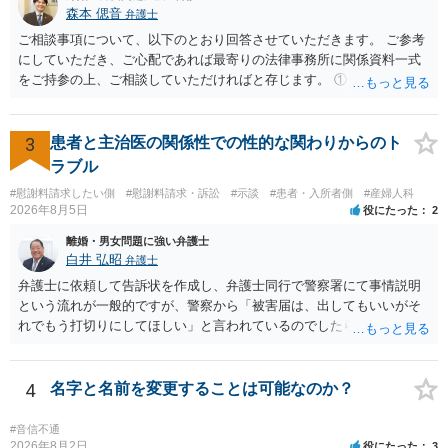
の条項において、養育費の終期についてどのように定められている
森本 偲音
弁護士
か、大学進学に関する定めの有無、「教育費」「進学費用」に関する
ご相談事項について、以下のとおり回答させていただきます。 ご参考
定めの有無等について確認する必要があると考えられます。
にしていただき、ご心配であれば最寄りの法律事務所に関係資料一式
をご持参の上、ご相談していただければと存じます。 ① このLINEの
流れを見る限り、100万円は貸付金ではなく、手切れ金・和解金と評価
される可能性はあるのか ⇒LINEを含む１００万円の貸付に至るまでの
やり取り等の経緯、誓約書の内容等を踏まえて、関係を清算するため
3
患者と主治医の関係性での性的な関わりからのト
の 金銭であったと評価される可能性はあると考えます。 ② 「今後一
ラブル
切関与しないなら100万円振り込む」というLINEや誓約書は、裁判上
#慰謝料請求したい側
#慰謝料請求・訴訟
#示談
#患者・入所者側
#産婦人科
どの程度証拠価値があるのか ⇒前後のやり取りや誓約書の具体的内容
2026年8月5日
役にたった
2
を見ない限り、具体的な判断はできませんが、一定の証拠価値はある
と考えます。 ③ 借用書があっても、後から100万円を貸付扱いに変更
離婚・男女問題に強い弁護士
することは認められるのか。 ⇒おそらく１００万円は不当利得（受け
白井 弘昭
弁護士
取る正当な権利がないのに利益を取得した）として返還請求されてい
弁護士に依頼して告訴状を作成し、弁護士同行で警察署にて事情説明
るものかと推察しますので、 貸金返還ではないかと存じます。 ④ 私
という流れが一般的ですが、警察から「被害届は、出してもいいがそ
は現在、収入も不安定で貯金もなくリボ払い借金が既に約100万あり。
れでもう打切りにしてほしい」と言われているのでしたら、あまり結
今年に再婚したが主人はお金に厳しい為、一括で220万円を支払う事は
論は変わらないかもしれないですね。 所轄の警察を飛び越えて、直接
困難 仮に裁判で敗訴した場合でも、分割払いになる可能性はあります
検察庁に訴えるのもありかもしれないですが、実際に捜査をするの
か。 ⇒判決となり敗訴してしまった場合は、強制執行により不動産等
は、結局所轄だと思われますので、やはり結論は変わらないかもしれ
4
名字と名前を変更することは可能なのか？
の財産を差し押さえられ、そこから債権回収が図られることになりま
ないです。 一度、最寄りの「刑事に強い」とうたっている弁護士に相
すが、 和解であれば柔軟な解決が可能ですので、その場合は分割払
談してみてはいかがでしょうか。 以上、ご参考まで。
#音信不通
いにより支払うことも十分可能です。 ⑤ このような事情であれば、私
2026年8月2日
役にたった
3