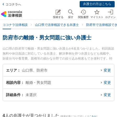
弁護士の方はこちら
ココナラへ
投稿する
探す
閲覧履歴
マイリスト
ログイン
ココナラ法律相談
山口県で法律相談できる弁護士
防府市で法律相談で
防府市の離婚・男女問題に強い弁護士
山口県の防府市で離婚・男女問題に強い弁護士が4名見つかりました。初回面談
無料や休日面談に対応している弁護士、解決事例を持つ弁護士なども掲載中。
財産分与や養育費、親権等の細かな分野での絞り込み検索もでき便利です。特
に弁護士法人ONE 防府オフィスの宮嵜 秀典弁護士や弁護士法人いたむら法律事
務所の板村 憲作弁護士、弁護士法人いたむら法律事務所の山口 泰資弁護士のプ
エリア
山口県、防府市
変更
ロフィール情報や弁護士費用、強みなどが注目されています。『防府市で土日
や夜間に発生した離婚・男女問題のトラブルを今すぐに弁護士に相談したい』
相談内容
離婚・男女問題
変更
『離婚・男女問題のトラブル解決の実績豊富な近くの弁護士を検索したい』
『初回相談無料で離婚・男女問題を法律相談できる防府市内の弁護士に相談予
約したい』などでお困りの相談者さんにおすすめです。
詳細条件
未選択
変更
4
人の弁護士が見つかりました
(検索結果について詳しくは
こちら
)