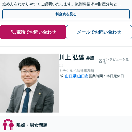
進め方をわかりやすくご説明いたします。慰謝料請求や財産分与とい
った男女問題に広く対応。【web面談可能】
料金表を見る
電話でお問い合わせ
メールでお問い合わせ
川上 弘達
弁護
インタビューを見
る
士
ミチシルベ法律事務所
山口県
山口市
営業時間：本日定休日
|
離婚・男女問題