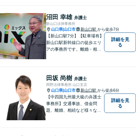
お悩みをお聞かせください。
個人・法人問わず、お困りの
方はお気軽にご相談くださ
沼田 幸雄
弁護士
い。
新山口法律事務所
山口県
山口市
新山口駅
から徒歩7分
|
【新山口駅7分】【駐車場有】
詳細を見
新山口駅新幹線口の徒歩エリ
る
アの事務所です。離婚・相続
などの家庭紛争、個別労使紛
争などを中心として相談をさ
せていただいております。気
になることがあれば、おたず
田坂 尚樹
弁護士
ねください。
岡野法律事務所 山口支店
山口県
山口市
新山口駅
から徒歩6分
|
【中四国九州最大級の弁護士
詳細を見
事務所】交通事故、借金問
る
題、離婚、相続など様々な問
題について、「何度でも無
料」の相談を行っています！
まずはお気軽にご相談くださ