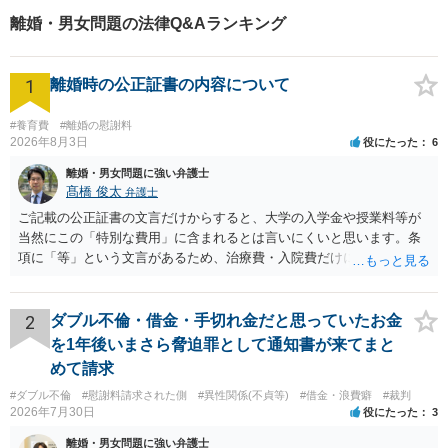
た。 ・養育費(月5万円)や解決金の支払いを担保するため,合意内容を公正証書
離婚・男女問題の法律Q&Aランキング
にしました。 【弁護士からのコメント】 ・相手方に弁護士がついた場合には,
知識等に差がありますので,やはり弁護士依頼をお勧めします。 ・弁護士が相
手方と交渉しますので,依頼者の方が直接相手方とやり取りすることがなくな
1
り,負担が大幅に軽減されます。
離婚時の公正証書の内容について
#養育費
#離婚の慰謝料
2026年8月3日
役にたった
6
離婚・男女問題に強い弁護士
髙橋 俊太
弁護士
ご記載の公正証書の文言だけからすると、大学の入学金や授業料等が
当然にこの「特別な費用」に含まれるとは言いにくいと思います。条
項に「等」という文言があるため、治療費・入院費だけに限定される
わけではありませんが、その前に「病気・事故に伴う費用」と明記さ
れていますので、通常は、病気や事故によって臨時に必要となった医
療費その他これに類する特別支出を念頭に置いた条項と読むのが自然
2
ダブル不倫・借金・手切れ金だと思っていたお金
です。したがって、大学の入学金、授業料、受験費用などの教育費に
を1年後いまさら脅迫罪として通知書が来てまと
ついてまで、「この条項があるから当然に半額を請求できる」とまで
めて請求
は言いにくいと思われます。なお、通常、大学進学費用をどこまで負
#ダブル不倫
#慰謝料請求された側
#異性関係(不貞等)
#借金・浪費癖
#裁判
担すべきかについては、離婚時の合意内容のほか、子どもの年齢、大
2026年7月30日
役にたった
3
学進学についての父母の認識、父母の学歴・収入・資産状況、進学先
や費用などを踏まえて個別に検討することになります。公正証書の他
離婚・男女問題に強い弁護士