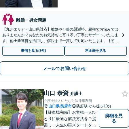
離婚・男女問題
【九州エリア・山口県対応】離婚や不倫の慰謝料、親権でお悩みでは
ありませんか？あなたのお気持ちに寄り添い丁寧にサポートいたしま
す。他士業連携を活用し、解決まで一貫して対応いたします。【初回
相談60分無料】
事例を見る(3件)
料金表を見る
メールでお問い合わせ
山口 泰資
弁護士
弁護士法人いたむら法律事務所
山口県
防府市
防府駅
から徒歩10分
|
【駐車場完備】お客様一人ひ
詳細を見
とりに最適な解決方法をご提
る
案し，人生の再スタートをお