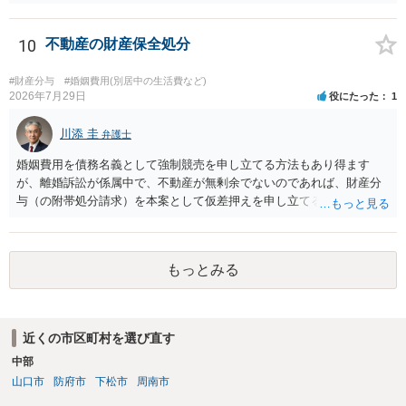
性があると思われます。 交渉については、相手としても、裁判を
するデメリットはありますから（経済的、時間的、精神的負担等）、
反対にご自身が、裁判も辞さずという姿勢を示すことで、プラス
10
不動産の財産保全処分
に働く可能性は有り得ます。 交渉で解決する多くの場合は、相手
が弁護士に依頼しているケースで、５０万円以下で合意できる場合は
#財産分与
#婚姻費用(別居中の生活費など)
稀であると思います。 通常は、６０万円から８０万円程度になる
2026年7月29日
役にたった
1
ことが多いというのが私の印象です。 ２ 質問② ご記載の内容が
減額を進めるうえでの交渉材料かと思います。 なお、ご自身が離
川添 圭
弁護士
婚しないことは、交渉材料にはならないかと思いますので、ご注意く
婚姻費用を債務名義として強制競売を申し立てる方法もあり得ます
ださい。 また、相手夫婦の婚姻関係が既に破綻していたことや、
が、離婚訴訟が係属中で、不動産が無剰余でないのであれば、財産分
相手女性が結婚しているとは知らなかったと主張することもあります
与（の附帯処分請求）を本案として仮差押えを申し立てる（法的には
が、 ケースバイケースですので、ご自身の場合にそれらの主張が
審判前保全処分の扱いになるので管轄は家庭裁判所）という方法も考
できるかはよくお考え下さい。 ３ 質問③ 違約金を５０万円とす
えられます。弁護士へ依頼しているのであれば、担当弁護士とよく相
る旨の交渉をすることが妥当かどうかという基準はありません。
談してください。
公序良俗に反するような金額では、その条項自体が無効になり得ます
もっとみる
が、 ２００万円でも、５０万円でも、公序良俗に反するほど高額
とはいえないと考えますので、 結局は、妥当かどうかというより
も、ご自身が納得できるかどうかという基準でお考えいただくといい
と思います。 そのうえで、合意できるかは、相手も納得できるか
近くの市区町村を選び直す
否かにかかってはきますが。 ４ 質問④ ご記載の内容からは判断
中部
できないのですが、 清算条項を記載しないで合意することはリス
山口市
防府市
下松市
周南市
クがありますので、むしろ、原則としては、清算条項を記載するべき
であるとお考えいただくといいです。 ご質問に対する回答は以上で