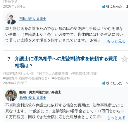
変更許可の場合、あなたは現在の戸籍からもう一方の親への戸籍に入
#音信不通
2026年8月4日
役にたった
2
籍する（戻る）という戸籍変動になるため、成人した子からの変更許
可申立てにおいては、入籍先である親（及びそこに同籍している配偶
吉田 雄大
者や15歳以上の子）の同意があるかどうかが重視されるケースが多い
弁護士
です。 (2)については、「やむを得ない事由」が必要とされます。これ
親と同じ氏を名乗るためでない形の氏の変更許可手続は「やむを得な
は、名の変更許可よりも厳重な要件であるとされ、本件のような精神
い事由」（戸籍法１０７条）が必要です。具体的には社会生活におい
的・心理的な理由ではなかなかハードルが高いところですが、親から
て著しい支障を来す場合を指すとされています。 お答えとしては、理
性的虐待を受けていたケースで氏変更を許可した事案がありますの
論上はご両親の氏であれ別であれ区別はありませんが、上記「著しい
で、全く可能性がないわけではありません。なお、戸籍法107条1項の
支障」の具体的判断の中で、現在の氏を使い続けることがなぜよくな
氏の変更許可申立ては戸籍筆頭者からの申立てが必要であるため、申
いのかが審理判断されることになる、というものになります。
7
弁護士に浮気相手への慰謝料請求を依頼する費用
立て前に分籍届によってあなたの単独戸籍を編成しておく必要がある
相場は？
でしょう。 法的に検討すべき課題が多いため、弁護士へ相談されるこ
とをお勧めします。
#慰謝料請求したい側
#20年以上の婚姻期間
#異性関係(不貞等)
#婚姻費用(別居中の生活費など)
#不倫慰謝料
2026年7月28日
役にたった
5
離婚・男女問題に強い弁護士
髙橋 俊太
弁護士
不貞慰謝料請求を弁護士に依頼する場合の費用は、法律事務所ごとに
異なります。 一般的には、交渉段階の着手金として１０万円台から３
０万円程度、回収できた金額に応じた報酬金として回収額の１０％か
ら２０％程度が設定されていることがあります。訴訟に移行する場合
には、追加着手金や日当、実費が発生することもあります。 もっと