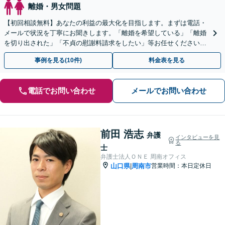
離婚・男女問題
【初回相談無料】あなたの利益の最大化を目指します。まずは電話・
メールで状況を丁寧にお聞きします。「離婚を希望している」「離婚
を切り出された」「不貞の慰謝料請求をしたい」等お任せください。
【リーズナブルな料金設定】
事例を見る(10件)
料金表を見る
電話でお問い合わせ
メールでお問い合わせ
前田 浩志
弁護
インタビューを見
る
士
弁護士法人ＯＮＥ 周南オフィス
山口県
周南市
営業時間：本日定休日
|