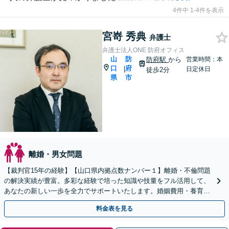
4件中 1-4件を表示
宮嵜 秀典
弁護士
弁護士法人ONE 防府オフィス
山
防
防府駅
から
営業時間：本
口
府
|
日定休日
徒歩2分
県
市
離婚・男女問題
【裁判官15年の経験】【山口県内拠点数ナンバー１】離婚・不倫問題
の解決実績が豊富。多彩な経験で培った知識や技量をフル活用して、
あなたの新しい一歩を全力でサポートいたします。婚姻費用・養育費
／不貞の慰謝料請求／親権／財産分与【夜間対応】
料金表を見る