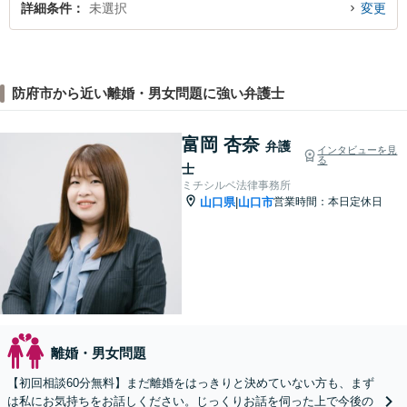
詳細条件
未選択
変更
防府市から近い離婚・男女問題に強い弁護士
富岡 杏奈
弁護
インタビューを見
る
士
ミチシルベ法律事務所
山口県
山口市
営業時間：本日定休日
|
離婚・男女問題
【初回相談60分無料】まだ離婚をはっきりと決めていない方も、まず
は私にお気持ちをお話しください。じっくりお話を伺った上で今後の