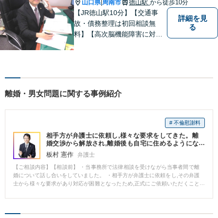
山口県
周南市
徳山駅
から徒歩10分
|
【JR徳山駅10分】【交通事
詳細を見
故・債務整理は初回相談無
る
料】【高次脳機能障害に対応
可】依頼者の希望や気持ちを
真摯に受け止め、粘り強く対
応。「人生・企業運営のパー
トナー」として、お客さまに
寄り添いますので、お気軽に
離婚・男女問題に関する事例紹介
ご相談ください。
# 不倫慰謝料
相手方が弁護士に依頼し,様々な要求をしてきた。離
婚交渉から解放され,離婚後も自宅に住めるようにな
り,解決金も支払ってもらった事例
板村 憲作
弁護士
【ご相談内容】【相談前】 ・当事務所で法律相談を受けながら当事者間で離
婚について話し合いをしていました。 ・相手方が弁護士に依頼をし,その弁護
士から様々な要求があり対応が困難となったため,正式にご依頼いただくこと
になりました。 【相談後】 ・相手方は,住宅ローンが残っている自宅を売却す
るため依頼者に対して退去を要求してきましたが,交渉の結果,子どものことを
考えて一定期間居住することを認めさせました。 ・相談者の両親が相手方に
貸し付けていた金員50万円を,解決金として支払ってもらうことができまし