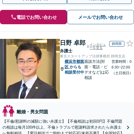
電話でお問い合わせ
メールでお問い合わせ
日野 卓郎
静岡県
インタビュ
ーを見る
弁護士
東京スタートアップ法律事務所 静岡支店
横浜市都筑
面談方法(対
営業時間：0
区
からも
面・電話・ビ
6:30~22:00
相談受付中
デオなど)は応
（土日祝日）
相談
離婚・男女問題
【不倫/慰謝料の減額に強い弁護士】【不倫相談は初回0円】不倫問題
の相談は毎月100件以上、不倫トラブルで慰謝料請求されたら弁護士
へ無料相談。【電話相談でご契約まで対応可/来所不要】【全国対応】