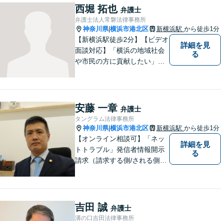
西堀 拓也
弁護士
弁護士法人常磐法律事務所
神奈川県
横浜市港北区
新横浜駅
から徒歩1分
|
【新横浜駅徒歩2分】【ビデオ
詳細を見
面談対応】「横浜の地域社会
る
や市民の方に貢献したい」を
モットーに、すべてのご相談
者様に寄り添います。少しで
もご相談者様の人生のサポー
トができるよう全力を尽くし
安藤 一章
弁護士
ます。事務所一丸となって法
タングラム法律事務所
律トラブルの解決を目指しま
神奈川県
横浜市港北区
新横浜駅
から徒歩1分
|
す。
【オンライン相談可】「ネッ
詳細を見
トトラブル」発信者情報開示
る
請求（請求する側/される側）
や削除請求の豊富な解決事例
あり、「遺言・相続」先々を
見据えた的確なアドバイスに
より最善の解決へ導きます。
吉田 誠
弁護士
遠方で来所困難な方もお気軽
溝の口吉田法律事務所