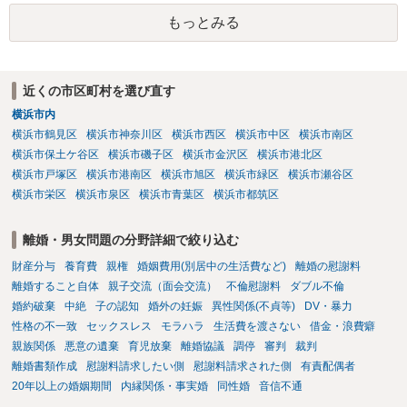
反対にご自身が、裁判も辞さずという姿勢を示すことで、プラス
もっとみる
に働く可能性は有り得ます。 交渉で解決する多くの場合は、相手
が弁護士に依頼しているケースで、５０万円以下で合意できる場合は
稀であると思います。 通常は、６０万円から８０万円程度になる
ことが多いというのが私の印象です。 ２ 質問② ご記載の内容が
近くの市区町村を選び直す
減額を進めるうえでの交渉材料かと思います。 なお、ご自身が離
横浜市内
婚しないことは、交渉材料にはならないかと思いますので、ご注意く
ださい。 また、相手夫婦の婚姻関係が既に破綻していたことや、
横浜市鶴見区
横浜市神奈川区
横浜市西区
横浜市中区
横浜市南区
相手女性が結婚しているとは知らなかったと主張することもあります
横浜市保土ケ谷区
横浜市磯子区
横浜市金沢区
横浜市港北区
が、 ケースバイケースですので、ご自身の場合にそれらの主張が
横浜市戸塚区
横浜市港南区
横浜市旭区
横浜市緑区
横浜市瀬谷区
できるかはよくお考え下さい。 ３ 質問③ 違約金を５０万円とす
横浜市栄区
横浜市泉区
横浜市青葉区
横浜市都筑区
る旨の交渉をすることが妥当かどうかという基準はありません。
公序良俗に反するような金額では、その条項自体が無効になり得ます
離婚・男女問題の分野詳細で絞り込む
が、 ２００万円でも、５０万円でも、公序良俗に反するほど高額
とはいえないと考えますので、 結局は、妥当かどうかというより
財産分与
養育費
親権
婚姻費用(別居中の生活費など)
離婚の慰謝料
も、ご自身が納得できるかどうかという基準でお考えいただくといい
離婚すること自体
親子交流（面会交流）
不倫慰謝料
ダブル不倫
と思います。 そのうえで、合意できるかは、相手も納得できるか
婚約破棄
中絶
子の認知
婚外の妊娠
異性関係(不貞等)
DV・暴力
否かにかかってはきますが。 ４ 質問④ ご記載の内容からは判断
性格の不一致
セックスレス
モラハラ
生活費を渡さない
借金・浪費癖
できないのですが、 清算条項を記載しないで合意することはリス
親族関係
悪意の遺棄
育児放棄
離婚協議
調停
審判
裁判
クがありますので、むしろ、原則としては、清算条項を記載するべき
離婚書類作成
慰謝料請求したい側
慰謝料請求された側
有責配偶者
であるとお考えいただくといいです。 ご質問に対する回答は以上で
20年以上の婚姻期間
内縁関係・事実婚
同性婚
音信不通
すが、可能であれば、ご依頼になるかは別として、お近くの弁護士に