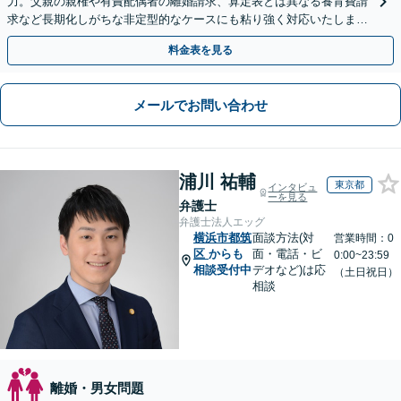
力。父親の親権や有責配偶者の離婚請求、算定表とは異なる養育費請
求など長期化しがちな非定型的なケースにも粘り強く対応いたしま
す。【初回相談30分無料】【休日・夜間相談可】
料金表を見る
メールでお問い合わせ
浦川 祐輔
東京都
インタビュ
ーを見る
弁護士
弁護士法人エッグ
横浜市都筑
面談方法(対
営業時間：0
区
からも
面・電話・ビ
0:00~23:59
相談受付中
デオなど)は応
（土日祝日）
相談
離婚・男女問題