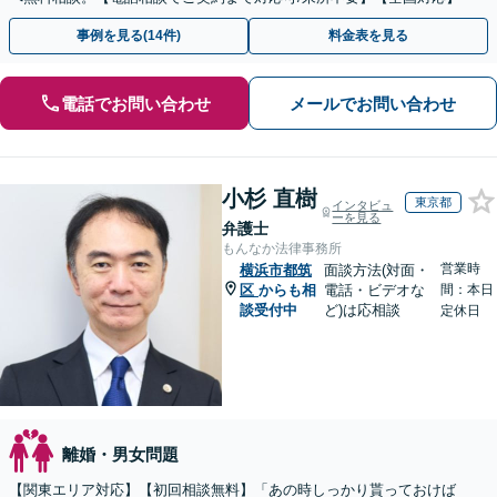
事例を見る(14件)
料金表を見る
電話でお問い合わせ
メールでお問い合わせ
小杉 直樹
東京都
インタビュ
ーを見る
弁護士
もんなか法律事務所
営業時
横浜市都筑
面談方法(対面・
区
からも相
電話・ビデオな
間：本日
談受付中
ど)は応相談
定休日
離婚・男女問題
【関東エリア対応】【初回相談無料】「あの時しっかり貰っておけば