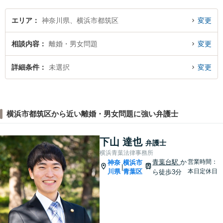
気軽にご相談頂ければと思い
ます。
エリア
神奈川県、横浜市都筑区
変更
相談内容
離婚・男女問題
変更
詳細条件
未選択
変更
横浜市都筑区から近い離婚・男女問題に強い弁護士
下山 達也
弁護士
横浜青葉法律事務所
青葉台駅
か
営業時間：
神奈
横浜市
|
川県
青葉区
本日定休日
ら徒歩3分