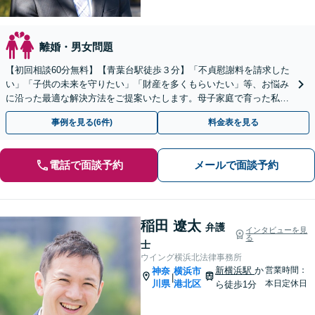
離婚・男女問題
【初回相談60分無料】【青葉台駅徒歩３分】「不貞慰謝料を請求した
い」「子供の未来を守りたい」「財産を多くもらいたい」等、お悩み
に沿った最適な解決方法をご提案いたします。母子家庭で育った私だ
からこそできるサポートを。【夜間・土日相談可】
事例を見る(6件)
料金表を見る
電話で面談予約
メールで面談予約
稲田 遼太
弁護
インタビューを見
る
士
ウイング横浜北法律事務所
新横浜駅
か
営業時間：
神奈
横浜市
|
川県
港北区
本日定休日
ら徒歩1分