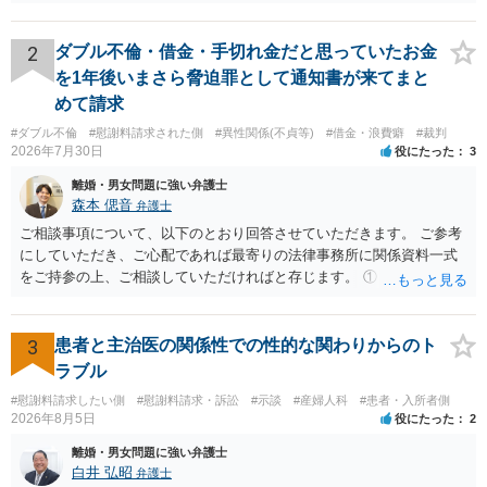
わけではありませんが、その前に「病気・事故に伴う費用」と明記さ
れていますので、通常は、病気や事故によって臨時に必要となった医
療費その他これに類する特別支出を念頭に置いた条項と読むのが自然
2
ダブル不倫・借金・手切れ金だと思っていたお金
です。したがって、大学の入学金、授業料、受験費用などの教育費に
を1年後いまさら脅迫罪として通知書が来てまと
ついてまで、「この条項があるから当然に半額を請求できる」とまで
めて請求
は言いにくいと思われます。なお、通常、大学進学費用をどこまで負
#ダブル不倫
#慰謝料請求された側
#異性関係(不貞等)
#借金・浪費癖
#裁判
担すべきかについては、離婚時の合意内容のほか、子どもの年齢、大
2026年7月30日
役にたった
3
学進学についての父母の認識、父母の学歴・収入・資産状況、進学先
や費用などを踏まえて個別に検討することになります。公正証書の他
離婚・男女問題に強い弁護士
の条項において、養育費の終期についてどのように定められている
森本 偲音
弁護士
か、大学進学に関する定めの有無、「教育費」「進学費用」に関する
ご相談事項について、以下のとおり回答させていただきます。 ご参考
定めの有無等について確認する必要があると考えられます。
にしていただき、ご心配であれば最寄りの法律事務所に関係資料一式
をご持参の上、ご相談していただければと存じます。 ① このLINEの
流れを見る限り、100万円は貸付金ではなく、手切れ金・和解金と評価
される可能性はあるのか ⇒LINEを含む１００万円の貸付に至るまでの
やり取り等の経緯、誓約書の内容等を踏まえて、関係を清算するため
3
患者と主治医の関係性での性的な関わりからのト
の 金銭であったと評価される可能性はあると考えます。 ② 「今後一
ラブル
切関与しないなら100万円振り込む」というLINEや誓約書は、裁判上
#慰謝料請求したい側
#慰謝料請求・訴訟
#示談
#産婦人科
#患者・入所者側
どの程度証拠価値があるのか ⇒前後のやり取りや誓約書の具体的内容
2026年8月5日
役にたった
2
を見ない限り、具体的な判断はできませんが、一定の証拠価値はある
と考えます。 ③ 借用書があっても、後から100万円を貸付扱いに変更
離婚・男女問題に強い弁護士
することは認められるのか。 ⇒おそらく１００万円は不当利得（受け
白井 弘昭
弁護士