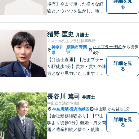
詳細を見
場有】今まで培った様々な経
る
験とノウハウを生かし、地域
のお客様に寄り添い、実現可
能な最善の結論を共に目指し
て問題解決を図る所存です。
猪野 匡史
弁護士
法律上の問題に巻き込まれた
アスールたまプラ法律事務所
際は、お一人で悩まずにお気
たまプラーザ駅
から徒歩
神奈川
横浜市青葉
|
軽にご相談ください。
県
区
4分
【弁護士直通】【たまプラー
詳細を見
ザ駅徒歩4分】貴方・貴社の味
る
方となり尽力いたします！当
日相談ができる場合もありま
すのでまずはお気軽にご相談
ください。
長谷川 篤司
弁護士
中山総合法律事務所
神奈川県
横浜市緑区
中山駅
から徒歩1分
|
【会社勤務経験あり】【中山
詳細を見
駅より徒歩1分】離婚・男女問
る
題／遺産相続／借金・債務整
理／刑事事件。弁護士は特別