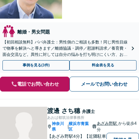
離婚・男女問題
【初回相談無料】パパ弁護士：男性側のご相談も多数！同じ男性目線
で物事を解決へと導きます／離婚協議・調停／慰謝料請求／養育費・
面会交流など。異性に対しては自分の悩みを打ち明けにくい方、お気
軽にご相談ください【Web面談可】【夜間面談応相談】
事例を見る(3件)
料金表を見る
電話でお問い合わせ
メールでお問い合わせ
渡邊 さち穗
弁護士
あおば都筑法律事務所
あざみ野駅
から徒歩4
神奈川
横浜市青葉
|
県
区
分
【あざみ野駅4分】【近隣駐車