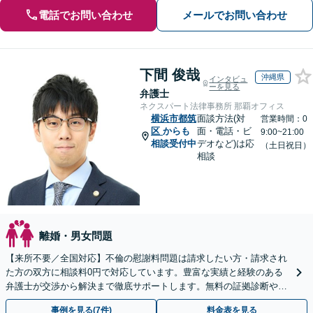
電話でお問い合わせ
メールでお問い合わせ
下間 俊哉
沖縄県
インタビュ
ーを見る
弁護士
ネクスパート法律事務所 那覇オフィス
横浜市都筑
面談方法(対
営業時間：0
区
からも
面・電話・ビ
9:00~21:00
相談受付中
デオなど)は応
（土日祝日）
相談
離婚・男女問題
【来所不要／全国対応】不倫の慰謝料問題は請求したい方・請求され
た方の双方に相談料0円で対応しています。豊富な実績と経験のある
弁護士が交渉から解決まで徹底サポートします。無料の証拠診断や着
手金の返還保証もありますので安心してご相談ください。
事例を見る(7件)
料金表を見る