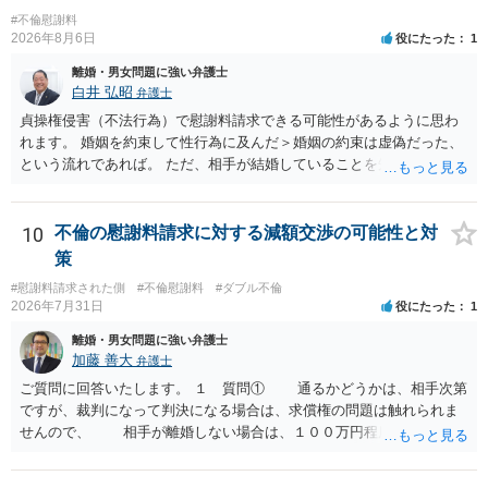
変わり得ます。依頼前に、交渉だけの場合、訴訟になった場合、回収
#不倫慰謝料
できなかった場合の費用を確認しておくとよいでしょう。 弁護士選び
2026年8月6日
役にたった
1
では、不貞慰謝料案件の経験が相応にあるか、費用体系が明確か、見
離婚・男女問題に強い弁護士
通しを過度に楽観的に言い過ぎないか、質問に具体的に答えてくれる
白井 弘昭
弁護士
か、連絡方法（メール、電話、弁護士直接か事務局員を介するかな
貞操権侵害（不法行為）で慰謝料請求できる可能性があるように思わ
ど）や対応スピードが合うかを確認するとよいと思います。いずれに
れます。 婚姻を約束して性行為に及んだ＞婚姻の約束は虚偽だった、
しましても、弁護士への相談・依頼にあたっては、証拠資料、夫と相
という流れであれば。 ただ、相手が結婚していることを知って行為に
手方の関係、相手方の氏名・住所等、夫婦関係への影響、離婚予定の
及んでいるのであれば、婚姻できないことについて相談者さんの帰責
有無など事実関係をよく整理して相談されることをお勧めいたしま
性も認められそうですので、あまり慰謝料は高額にならないように思
す。
われます。 一度、最寄りの弁護士に相談してみてください。
10
不倫の慰謝料請求に対する減額交渉の可能性と対
策
#慰謝料請求された側
#不倫慰謝料
#ダブル不倫
2026年7月31日
役にたった
1
離婚・男女問題に強い弁護士
加藤 善大
弁護士
ご質問に回答いたします。 １ 質問① 通るかどうかは、相手次第
ですが、裁判になって判決になる場合は、求償権の問題は触れられま
せんので、 相手が離婚しない場合は、１００万円程度となる可能
性があると思われます。 交渉については、相手としても、裁判を
するデメリットはありますから（経済的、時間的、精神的負担等）、