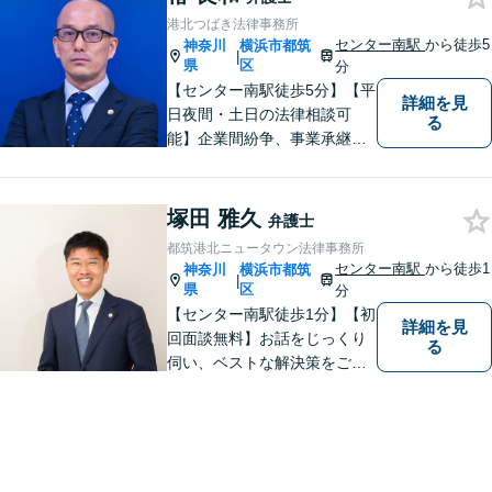
港北つばき法律事務所
センター南駅
から徒歩5
神奈川
横浜市都筑
|
県
区
分
【センター南駅徒歩5分】【平
詳細を見
日夜間・土日の法律相談可
る
能】企業間紛争、事業承継・
後継者問題その他の企業法務
から、インターネットによる
中傷・プライバシー・著作権
塚田 雅久
弁護士
被害、いじめ、離婚・相続、
都筑港北ニュータウン法律事務所
不動産に関わる紛争その他の
センター南駅
から徒歩1
神奈川
横浜市都筑
|
個人法務まで幅広い分野の対
県
区
分
応が可能です。
【センター南駅徒歩1分】【初
詳細を見
回面談無料】お話をじっくり
る
伺い、ベストな解決策をご一
緒に考えさせていただきま
す。【夜間／休日対応可能】
難解な用語は極力用いずに平
易かつ具体的な説明を心がけ
ていますので、まずは一度お