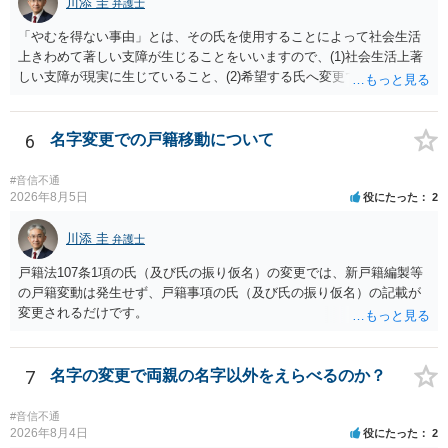
ょう。 ただし、もし上記の理由の主張が難しい場合でも、一定期間通
川添 圭
弁護士
称名を使用して、その後にいわゆる永年使用を理由とする許可申立て
「やむを得ない事由」とは、その氏を使用することによって社会生活
を選択すれば、比較的緩やかに認められます。 氏の変更については、
上きわめて著しい支障が生じることをいいますので、(1)社会生活上著
本件では、(1)子の氏の変更許可（民法791条1項）と、(2)戸籍法107条1
しい支障が現実に生じていること、(2)希望する氏へ変更できればその
項の氏の変更許可の2種類が考えられます。 (1)については、ご両親が
支障が解消できる（解消される）ことを、具体的な資料をもって説明
婚姻当時に称していた氏への変更となります（この種の事案では、母
できるかどうかがポイントです。 記録中に現れた一切の事情が判断対
が親権者として離婚し、子は母の旧姓を称することになった事案で、
象ですので、上記(1)と(2)を説明できる資料は全て（ただし理路整然
6
名字変更での戸籍移動について
父の氏を称したいというケースが多い）。法律上は特に明文の要件が
に）提出することが必要になります。「フラッシュバック」とのこと
なく、家庭裁判所が相当と認めれば許可されます。ただし、子の氏の
なので、例えば、医学上確立されているPTSDの診断基準に合致した説
変更許可の場合、あなたは現在の戸籍からもう一方の親への戸籍に入
#音信不通
明とそれに沿う資料の提出が必要になってくるように思います。 精神
2026年8月5日
役にたった
2
籍する（戻る）という戸籍変動になるため、成人した子からの変更許
的・心理的な理由の氏変更は様々な意味でハードルがかなり高く、弁
可申立てにおいては、入籍先である親（及びそこに同籍している配偶
護士へ依頼しても苦労することが強く予想されるところです。、もし
川添 圭
者や15歳以上の子）の同意があるかどうかが重視されるケースが多い
弁護士
本人申立てをお考えであれば、医学知識はもちろん法律知識も要求さ
です。 (2)については、「やむを得ない事由」が必要とされます。これ
戸籍法107条1項の氏（及び氏の振り仮名）の変更では、新戸籍編製等
れますので、性急な申立てをせず、知識と資料をしっかりと揃えて、
は、名の変更許可よりも厳重な要件であるとされ、本件のような精神
の戸籍変動は発生せず、戸籍事項の氏（及び氏の振り仮名）の記載が
万全の体制で申立てに臨んだ方がよいと思われます。
的・心理的な理由ではなかなかハードルが高いところですが、親から
変更されるだけです。
性的虐待を受けていたケースで氏変更を許可した事案がありますの
で、全く可能性がないわけではありません。なお、戸籍法107条1項の
氏の変更許可申立ては戸籍筆頭者からの申立てが必要であるため、申
7
名字の変更で両親の名字以外をえらべるのか？
立て前に分籍届によってあなたの単独戸籍を編成しておく必要がある
でしょう。 法的に検討すべき課題が多いため、弁護士へ相談されるこ
#音信不通
とをお勧めします。
2026年8月4日
役にたった
2