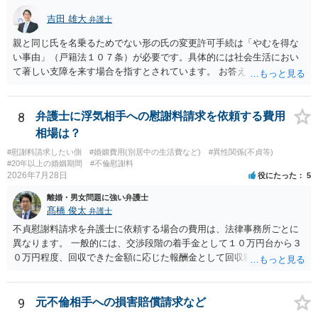
吉田 雄大
弁護士
親と同じ氏を名乗るためでない形の氏の変更許可手続は「やむを得な
い事由」（戸籍法１０７条）が必要です。具体的には社会生活におい
て著しい支障を来す場合を指すとされています。 お答えとしては、理
論上はご両親の氏であれ別であれ区別はありませんが、上記「著しい
支障」の具体的判断の中で、現在の氏を使い続けることがなぜよくな
いのかが審理判断されることになる、というものになります。
8
弁護士に浮気相手への慰謝料請求を依頼する費用
相場は？
#慰謝料請求したい側
#婚姻費用(別居中の生活費など)
#異性関係(不貞等)
#20年以上の婚姻期間
#不倫慰謝料
2026年7月28日
役にたった
5
離婚・男女問題に強い弁護士
髙橋 俊太
弁護士
不貞慰謝料請求を弁護士に依頼する場合の費用は、法律事務所ごとに
異なります。 一般的には、交渉段階の着手金として１０万円台から３
０万円程度、回収できた金額に応じた報酬金として回収額の１０％か
ら２０％程度が設定されていることがあります。訴訟に移行する場合
には、追加着手金や日当、実費が発生することもあります。 もっと
も、証拠が十分にあるか、相手方の住所・勤務先が分かるか、慰謝料
9
元不倫相手への損害賠償請求など
額、離婚の有無、交渉で終わるか訴訟まで見込むかによって、費用は