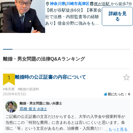
にご相談ください。
神奈川県
川崎市高津区
梶が谷駅
から徒歩7分
|
【梶が谷駅徒歩6分】【事業会
詳細を見
社で法務・内部監査等の経験
る
あり】借金分野に強みをも
ち、幅広い分野に対応する弁
護士。敷居の低い法律事務所
を目指し、相談しやすい環境
作りに尽力しています。【初
回無料相談】【東京・神奈川
離婚・男女問題の法律Q&Aランキング
エリア】
1
離婚時の公正証書の内容について
#養育費
#離婚の慰謝料
2026年8月3日
役にたった
6
離婚・男女問題に強い弁護士
髙橋 俊太
弁護士
ご記載の公正証書の文言だけからすると、大学の入学金や授業料等が
当然にこの「特別な費用」に含まれるとは言いにくいと思います。条
項に「等」という文言があるため、治療費・入院費だけに限定される