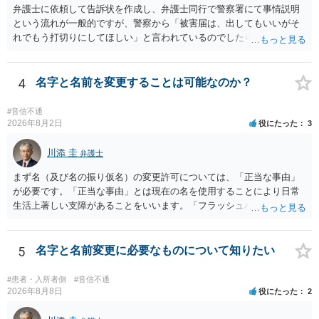
取る正当な権利がないのに利益を取得した）として返還請求されてい
弁護士に依頼して告訴状を作成し、弁護士同行で警察署にて事情説明
るものかと推察しますので、 貸金返還ではないかと存じます。 ④ 私
という流れが一般的ですが、警察から「被害届は、出してもいいがそ
は現在、収入も不安定で貯金もなくリボ払い借金が既に約100万あり。
れでもう打切りにしてほしい」と言われているのでしたら、あまり結
今年に再婚したが主人はお金に厳しい為、一括で220万円を支払う事は
論は変わらないかもしれないですね。 所轄の警察を飛び越えて、直接
困難 仮に裁判で敗訴した場合でも、分割払いになる可能性はあります
検察庁に訴えるのもありかもしれないですが、実際に捜査をするの
か。 ⇒判決となり敗訴してしまった場合は、強制執行により不動産等
は、結局所轄だと思われますので、やはり結論は変わらないかもしれ
4
名字と名前を変更することは可能なのか？
の財産を差し押さえられ、そこから債権回収が図られることになりま
ないです。 一度、最寄りの「刑事に強い」とうたっている弁護士に相
すが、 和解であれば柔軟な解決が可能ですので、その場合は分割払
談してみてはいかがでしょうか。 以上、ご参考まで。
#音信不通
いにより支払うことも十分可能です。 ⑤ このような事情であれば、私
2026年8月2日
役にたった
3
は120万円のみ和解交渉を続けるべきでしょうか。 ⇒ご相談者様の認
識を前提にすれば、１００万円も含めて返済する必要はないと考えら
川添 圭
弁護士
れるため、 120万円のみについて交渉を続けることがベターかと存じ
ます。
まず名（及び名の振り仮名）の変更許可については、「正当な事由」
が必要です。「正当な事由」とは現在の名を使用することにより日常
生活上著しい支障があることをいいます。「フラッシュバック」とい
った精神的・心理的な理由の場合、医学的な裏付けがあるかどうかが
きわめて重要になりますので、医師の診断書の記載が重要です（医学
的裏付けがない場合、もっぱら主観的な主張であるとして変更が許可
5
名字と名前変更に必要なものについて知りたい
されません）。 診断書は単に病名の記載では足りず、その症状の発生
原因となった事実と、当該症状が医学的に裏付けられること、そして
#患者・入所者側
#音信不通
その発生原因及び症状が現在の名を使用していることに関連している
2026年8月8日
役にたった
2
こと、といった説明がなされているのが望ましい（むしろ必要）でし