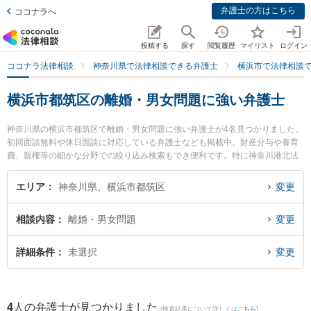
弁護士の方はこちら
ココナラへ
投稿する
探す
閲覧履歴
マイリスト
ログイン
ココナラ法律相談
神奈川県で法律相談できる弁護士
横浜市で法律相談
横浜市都筑区の離婚・男女問題に強い弁護士
神奈川県の横浜市都筑区で離婚・男女問題に強い弁護士が4名見つかりました。
初回面談無料や休日面談に対応している弁護士なども掲載中。財産分与や養育
費、親権等の細かな分野での絞り込み検索もでき便利です。特に神奈川港北法
律事務所の黒田 清彰弁護士や横浜都筑法律事務所の滝井 聡弁護士、港北つばき
法律事務所の椿 良和弁護士のプロフィール情報や弁護士費用、強みなどが注目
エリア
神奈川県、横浜市都筑区
変更
されています。『横浜市都筑区で土日や夜間に発生した離婚・男女問題のトラ
ブルを今すぐに弁護士に相談したい』『離婚・男女問題のトラブル解決の実績
相談内容
離婚・男女問題
変更
豊富な近くの弁護士を検索したい』『初回相談無料で離婚・男女問題を法律相
談できる横浜市都筑区内の弁護士に相談予約したい』などでお困りの相談者さ
んにおすすめです。
詳細条件
未選択
変更
4
人の弁護士が見つかりました
(検索結果について詳しくは
こちら
)