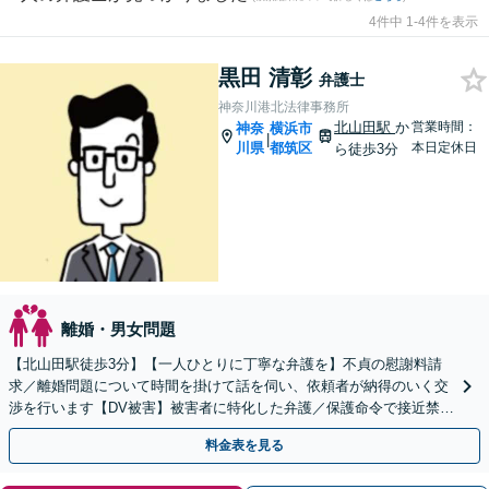
4件中 1-4件を表示
黒田 清彰
弁護士
神奈川港北法律事務所
北山田駅
か
営業時間：
神奈
横浜市
|
川県
都筑区
本日定休日
ら徒歩3分
離婚・男女問題
【北山田駅徒歩3分】【一人ひとりに丁寧な弁護を】不貞の慰謝料請
求／離婚問題について時間を掛けて話を伺い、依頼者が納得のいく交
渉を行います【DV被害】被害者に特化した弁護／保護命令で接近禁止
措置【初回相談30分無料】
料金表を見る