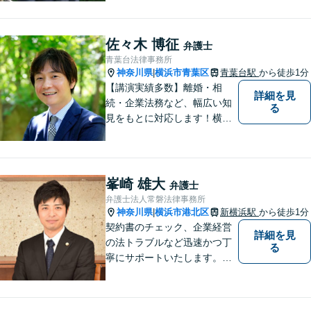
な人間ではありませんし、法
律事務所は生活の中で発生す
る身近な問題を相談いただく
佐々木 博征
弁護士
場所です。お気軽にご相談く
青葉台法律事務所
ださい。
神奈川県
横浜市青葉区
青葉台駅
から徒歩1分
|
【講演実績多数】離婚・相
詳細を見
続・企業法務など、幅広い知
る
見をもとに対応します！横
浜・川崎・町田等からもアク
セスが良い地域密着型の事務
所です【破産管財人経験あ
り】負債総額数億円の倒産申
峯崎 雄大
弁護士
立ての実績あり【完全個室】
弁護士法人常磐法律事務所
【青葉台駅1分】【複数弁護士
神奈川県
横浜市港北区
新横浜駅
から徒歩1分
|
在籍】
契約書のチェック、企業経営
詳細を見
の法トラブルなど迅速かつ丁
る
寧にサポートいたします。ど
んな些細なお悩みでもまずは
ご相談ください！