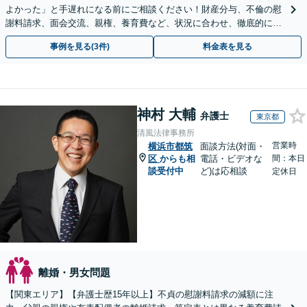
よかった」と手遅れになる前にご相談ください！財産分与、不倫の慰
謝料請求、面会交流、親権、養育費など、状況に合わせ、徹底的にサ
ポートいたします【弁護士歴17年以上】
事例を見る(3件)
料金表を見る
神村 大輔
弁護士
東京都
清風法律事務所
営業時
横浜市都筑
面談方法(対面・
区
からも相
電話・ビデオな
間：本日
談受付中
ど)は応相談
定休日
離婚・男女問題
【関東エリア】【弁護士歴15年以上】不貞の慰謝料請求の減額に注