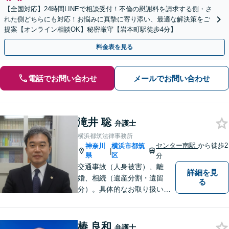
【全国対応】24時間LINEで相談受付！不倫の慰謝料を請求する側・さ
れた側どちらにも対応！お悩みに真摯に寄り添い、最適な解決策をご
提案【オンライン相談OK】秘密厳守【岩本町駅徒歩4分】
料金表を見る
電話でお問い合わせ
メールでお問い合わせ
滝井 聡
弁護士
横浜都筑法律事務所
センター南駅
から徒歩2
神奈川
横浜市都筑
|
県
区
分
交通事故（人身被害）、離
詳細を見
婚、相続（遺産分割・遺留
る
分）。具体的なお取り扱い内
容については、当事務所のウ
エブサイトをご確認お願いい
たします。
椿 良和
弁護士