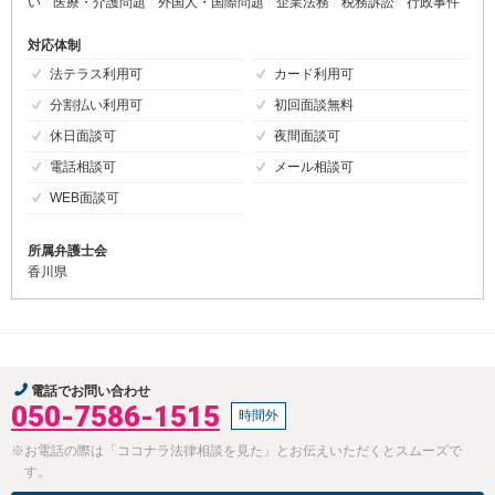
い
医療・介護問題
外国人・国際問題
企業法務
税務訴訟
行政事件
対応体制
法テラス利用可
カード利用可
分割払い利用可
初回面談無料
休日面談可
夜間面談可
電話相談可
メール相談可
WEB面談可
所属弁護士会
香川県
電話でお問い合わせ
050-7586-1515
時間外
※お電話の際は「ココナラ法律相談を見た」とお伝えいただくとスムーズで
す。