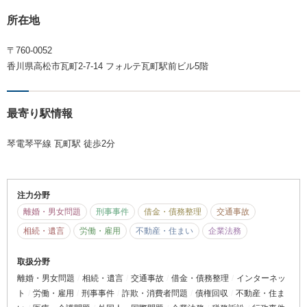
所在地
〒760-0052
香川県高松市瓦町2-7-14 フォルテ瓦町駅前ビル5階
最寄り駅情報
琴電琴平線 瓦町駅 徒歩2分
注力分野
離婚・男女問題
刑事事件
借金・債務整理
交通事故
相続・遺言
労働・雇用
不動産・住まい
企業法務
取扱分野
離婚・男女問題
相続・遺言
交通事故
借金・債務整理
インターネッ
ト
労働・雇用
刑事事件
詐欺・消費者問題
債権回収
不動産・住ま