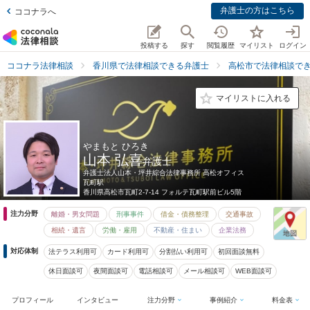
弁護士の方はこちら
ココナラへ
投稿する
探す
閲覧履歴
マイリスト
ログイン
ココナラ法律相談
香川県で法律相談できる弁護士
高松市で法律相談で
マイリストに入れる
やまもと ひろき
山本 弘喜
弁護士
弁護士法人山本・坪井綜合法律事務所 高松オフィス
瓦町駅
香川県
高松市瓦町2-7-14 フォルテ瓦町駅前ビル5階
注力分野
離婚・男女問題
刑事事件
借金・債務整理
交通事故
相続・遺言
労働・雇用
不動産・住まい
企業法務
対応体制
法テラス利用可
カード利用可
分割払い利用可
初回面談無料
休日面談可
夜間面談可
電話相談可
メール相談可
WEB面談可
プロフィール
インタビュー
注力分野
事例紹介
料金表