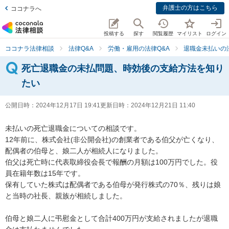
弁護士の方はこちら
ココナラへ
投稿する
探す
閲覧履歴
マイリスト
ログイン
ココナラ法律相談
法律Q&A
労働・雇用の法律Q&A
退職金未払いの
死亡退職金の未払問題、時効後の支給方法を知り
たい
公開日時：
2024年12月17日 19:41
更新日時：
2024年12月21日 11:40
未払いの死亡退職金についての相談です。

12年前に、株式会社(非公開会社)の創業者である伯父が亡くなり、
配偶者の伯母と、娘二人が相続人になりました。

伯父は死亡時に代表取締役会長で報酬の月額は100万円でした。役
員在籍年数は15年です。

保有していた株式は配偶者である伯母が発行株式の70％、残りは娘
と当時の社長、親族が相続しました。

伯母と娘二人に弔慰金として合計400万円が支給されましたが退職