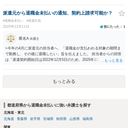
必要が出て、後手に回って不利ですので、現時点から弁護士に代理人
に入ってもらうことなどが考えられます。一度法律相談を受けられる
と良いと思います。
派遣元から退職金未払いの通知、契約上請求可能か？
#退職金未払い
#派遣社員
2025年12月11日
役にたった
1
匿名A
弁護士
>今年の4月に派遣元の担当者へ、「退職金が支払われる対象の期間ま
で勤務し、その後に退職したい」旨を伝えました。 担当者からの回答
は「派遣契約開始日は2022年12月5日のため、2025年12月5日まで出勤
すれば退職金が支払われる」とありました。自分はこれを承諾し、退
職日を2025年12月6日と設定。派遣先の会社にも退職の旨を連絡 とあ
りますので、一連の流れの証拠がメールなどで客観的証拠があるので
もっとみる
あれば、形式的にはともかく、実質的には動機の表示が認められて、
派遣元との雇用契約における退職合意について「錯誤取消」ができる
かもしれません。 一連の流れが派遣元の意図的なものであれば、派遣
元の欺罔行為によりご相談者が欺された、つまり「詐欺取消」も考え
都道府県から退職金未払いに強い弁護士を探す
られます。 取消が認められれば、ご相談者の退職合意が初めからなか
ったことになりますので、退職日以降も派遣元の社員という扱いにな
北海道・東北
り、退職金が支給される段階で退職届を出すと、退職金を請求できる
北海道
青森県
岩手県
宮城県
秋田県
山形県
福島県
という流れになります。 また上記取消のみならず、すくなくとも上記
関東