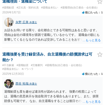
退職理由・退職金について
#退職勧奨
#正社員・契約社員
#退職金未払い
#退職理由(自己都合・会社都合)
2026年3月7日
役にたった
1
永野 広美
弁護士
お話をお伺いする限り、会社都合とできる可能性はあると思います。
理由は会社の環境等が原因で退職しているからです。 退職金の額にも
影響してくるとなるのであれば交渉してみることをおすすめします。
詳しいことはお問い合わせください。
退職強要を受け録音済み、自主退職後の賠償請求は可
能か？
#不当解雇
#退職勧奨
#労働審判
#退職理由(自己都合・会社都合)
#退職金未払い
#パワハラ
2025年12月30日
役にたった
1
西谷 拓哉
弁護士
退職勧奨も度を越せば違法性が認められます。 強要の程度によって
は、退職の意思表示を強迫取消できる場合もありますし、また、損害
賠償も可能です。 なお、自主退職をすることは後日その有効性を争う