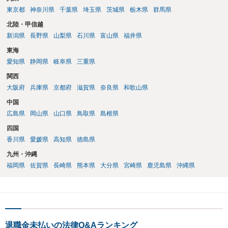
やりとりは労使契約の信義則に著しく反する行為であると思われます
東京都
神奈川県
千葉県
埼玉県
茨城県
栃木県
群馬県
ので、証拠を備えて労働基準監督署に申告するとともに、提訴の際
は、信義則に基づく退職合意の無効も併せ主張することも考えられま
北陸・甲信越
す。
新潟県
長野県
山梨県
石川県
富山県
福井県
東海
愛知県
静岡県
岐阜県
三重県
関西
大阪府
兵庫県
京都府
滋賀県
奈良県
和歌山県
中国
広島県
岡山県
山口県
鳥取県
島根県
四国
香川県
愛媛県
高知県
徳島県
九州・沖縄
福岡県
佐賀県
長崎県
熊本県
大分県
宮崎県
鹿児島県
沖縄県
退職金未払いの法律Q&Aランキング