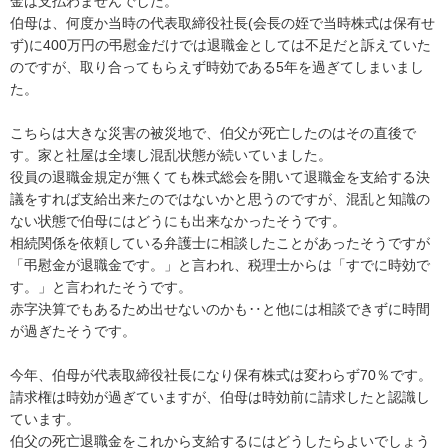
金は支払わませんでした。

伯母は、何度か当時の代表取締役社長(会長の姪で当時株式は保有せ
ず)に400万円の弔慰金だけでは退職金としては不足だと訴えていた
のですが、取り合ってもらえず時効である5年を過ぎてしまいまし
た。

こちらは大きな災害の被災地で、伯父が死亡したのはその直後で
す。家と社屋は全壊し混乱状態が続いていました。

役員の退職金規定が無くても株式総会を開いて退職金を支給する決
議をすれば支給出来たのではないかと思うのですが、混乱と知識の
ない状態で伯母にはどうにも出来なかったそうです。

相続関係を依頼している弁護士に相談したことがあったそうですが
「弔慰金が退職金です。」と言われ、税理士からは「すでに時効で
す。」と言われたそうです。

赤字決算でもあるため出せないのかも‥と他には相談できずに時間
が過ぎたそうです。

今年、伯母が代表取締役社長になり保有株式は変わらず70％です。

請求権は時効が過ぎていますが、伯母は時効前に請求したと認識し
ています。

伯父の死亡退職金をこれから支給するにはどうしたらよいでしょう