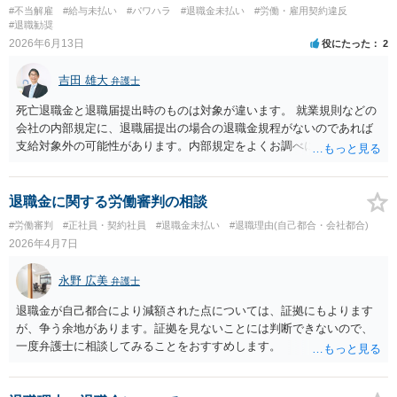
#不当解雇
#給与未払い
#パワハラ
#退職金未払い
#労働・雇用契約違反
#退職勧奨
2026年6月13日
役にたった
2
吉田 雄大
弁護士
死亡退職金と退職届提出時のものは対象が違います。 就業規則などの
会社の内部規定に、退職届提出の場合の退職金規程がないのであれば
支給対象外の可能性があります。内部規定をよくお調べになったほう
がいいですが、会社（元夫）が本当のことを述べているかどうかを含
め、調査のためにも弁護士にご依頼なさるほうが良いと思います。
退職金に関する労働審判の相談
#労働審判
#正社員・契約社員
#退職金未払い
#退職理由(自己都合・会社都合)
2026年4月7日
永野 広美
弁護士
退職金が自己都合により減額された点については、証拠にもよります
が、争う余地があります。証拠を見ないことには判断できないので、
一度弁護士に相談してみることをおすすめします。