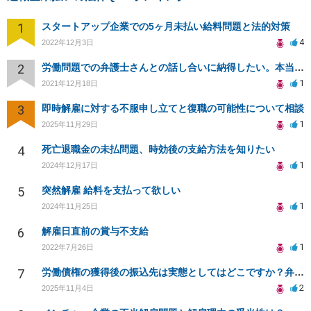
1
スタートアップ企業での5ヶ月未払い給料問題と法的対策
4
2022年12月3日
2
労働問題での弁護士さんとの話し合いに納得したい。本当に勝ち目が無いのでしょうか？
1
2021年12月18日
3
即時解雇に対する不服申し立てと復職の可能性について相談
1
2025年11月29日
4
死亡退職金の未払問題、時効後の支給方法を知りたい
1
2024年12月17日
5
突然解雇 給料を支払って欲しい
1
2024年11月25日
6
解雇日直前の賞与不支給
1
2022年7月26日
7
労働債権の獲得後の振込先は実態としてはどこですか？弁護士の「預かり金口」ですか？
2
2025年11月4日