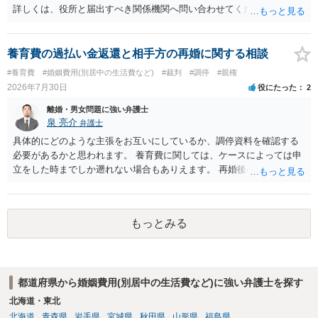
詳しくは、役所と届出すべき関係機関へ問い合わせてください。
養育費の過払い金返還と相手方の再婚に関する相談
#養育費
#婚姻費用(別居中の生活費など)
#裁判
#調停
#親権
2026年7月30日
役にたった
2
離婚・男女問題に強い弁護士
泉 亮介
弁護士
具体的にどのような主張をお互いにしているか、調停資料を確認する
必要があるかと思われます。 養育費に関しては、ケースによっては申
立をした時までしか遡れない場合もありえます。 再婚後の相手方の行
動がどのようなものであったのかも重要であるため、相手が再婚後の
養育費に関するやりとり等があればそちらについても確認する必要が
あるでしょう。 公開相談の場での回答よりも個別に弁護士にご相談さ
もっとみる
れることをお勧めいたします。
都道府県から婚姻費用(別居中の生活費など)に強い弁護士を探す
北海道・東北
北海道
青森県
岩手県
宮城県
秋田県
山形県
福島県