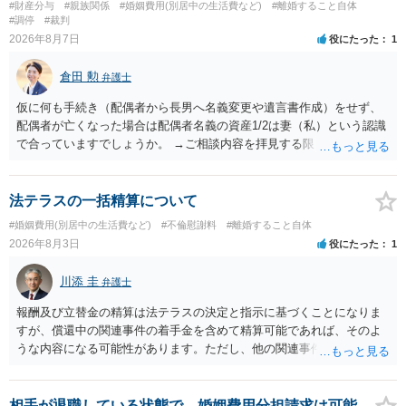
#財産分与
#親族関係
#婚姻費用(別居中の生活費など)
#離婚すること自体
#調停
#裁判
2026年8月7日
役にたった
1
倉田 勲
弁護士
仮に何も手続き（配偶者から長男へ名義変更や遺言書作成）をせず、
配偶者が亡くなった場合は配偶者名義の資産1/2は妻（私）という認識
で合っていますでしょうか。 →ご相談内容を拝見する限りでは、その
認識で合ってはいます。 なお、逆に１/２しか権利がないため、自宅を
完全に所有する場合は、他の相続人に対して自宅の評価額の１/２の代
償金の支払いが必要になります。
法テラスの一括精算について
#婚姻費用(別居中の生活費など)
#不倫慰謝料
#離婚すること自体
2026年8月3日
役にたった
1
川添 圭
弁護士
報酬及び立替金の精算は法テラスの決定と指示に基づくことになりま
すが、償還中の関連事件の着手金を含めて精算可能であれば、そのよ
うな内容になる可能性があります。ただし、他の関連事件でも相手方
から金銭を取得できる場合には個別に考える場合もあります。個別事
情によって対応が違いますので、法テラスへお尋ねいただいた方が確
実です。
相手が退職している状態で、婚姻費用分担請求は可能