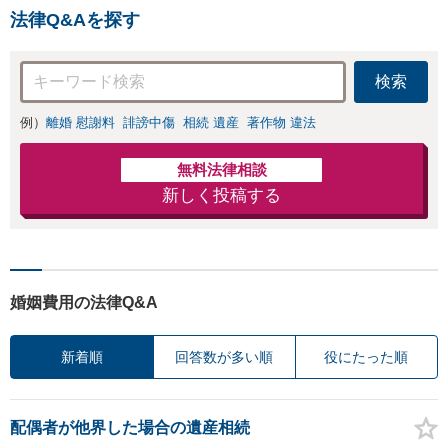
法律Q&Aを探す
検索
例）
離婚 慰謝料
誹謗中傷
相続 遺産
著作物 違法
無料法律相談
新しく投稿する
婚姻費用の法律Q&A
新着順
回答数が多い順
役にたった順
配偶者が他界した場合の遺産相続