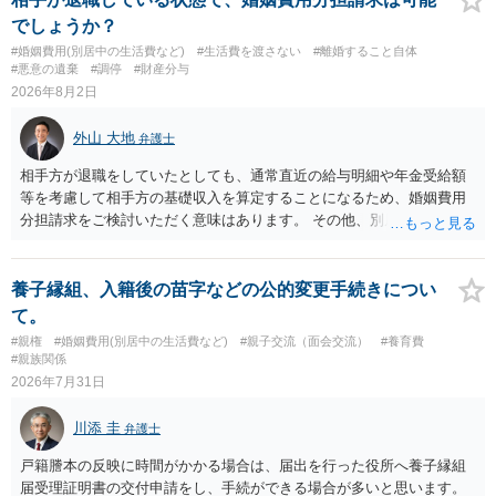
でしょうか？
#婚姻費用(別居中の生活費など)
#生活費を渡さない
#離婚すること自体
#悪意の遺棄
#調停
#財産分与
2026年8月2日
外山 大地
弁護士
相手方が退職をしていたとしても、通常直近の給与明細や年金受給額
等を考慮して相手方の基礎収入を算定することになるため、婚姻費用
分担請求をご検討いただく意味はあります。 その他、別居の経緯、質
問者様の年収、監護されているお子様がいるかといった事情をふまえ
て、ご検討いただくのが良いかと思います。
養子縁組、入籍後の苗字などの公的変更手続きについ
て。
#親権
#婚姻費用(別居中の生活費など)
#親子交流（面会交流）
#養育費
#親族関係
2026年7月31日
川添 圭
弁護士
戸籍謄本の反映に時間がかかる場合は、届出を行った役所へ養子縁組
届受理証明書の交付申請をし、手続ができる場合が多いと思います。