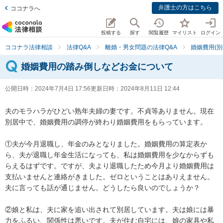
弁護士の方はこちら
ココナラへ
投稿する
探す
閲覧履歴
マイリスト
ログイン
ココナラ法律相談
法律Q&A
離婚・男女問題の法律Q&A
婚姻費用(別
婚姻費用の踏み倒しなどお金について
公開日時：
2024年7月4日 17:56
更新日時：
2024年8月11日 12:44
夫のモラハラがひどい熟年夫婦の妻です。不貞等ありません。現在
別居中で、婚姻費用の調停が終わり婚姻費用をもらっています。

①夫が今月退職し、年金のみとなりました。婚姻費用の算定表か
ら、夫が退職し年金生活になっても、私は婚姻費用を少なからずも
らえるはずです。ですが、夫より退職したため今月より婚姻費用は
支払いませんと連絡がきました。ゼロということはありえません。
夫に言っても話が通じません。どうしたら良いのでしょうか？

②娘と私は、夫に家を追い出されて別居しています。夫は娘には暴
力をふるい、関係性は悪いです。夫が住む自宅には、娘の家具や私