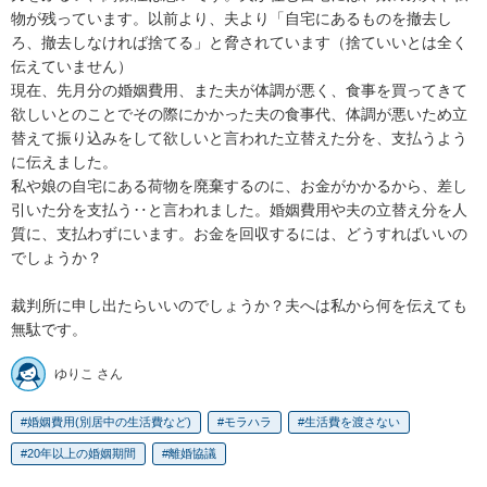
物が残っています。以前より、夫より「自宅にあるものを撤去し
ろ、撤去しなければ捨てる」と脅されています（捨ていいとは全く
伝えていません）

現在、先月分の婚姻費用、また夫が体調が悪く、食事を買ってきて
欲しいとのことでその際にかかった夫の食事代、体調が悪いため立
替えて振り込みをして欲しいと言われた立替えた分を、支払うよう
に伝えました。

私や娘の自宅にある荷物を廃棄するのに、お金がかかるから、差し
引いた分を支払う‥と言われました。婚姻費用や夫の立替え分を人
質に、支払わずにいます。お金を回収するには、どうすればいいの
でしょうか？

裁判所に申し出たらいいのでしょうか？夫へは私から何を伝えても
無駄です。
ゆりこ さん
婚姻費用(別居中の生活費など)
モラハラ
生活費を渡さない
20年以上の婚姻期間
離婚協議