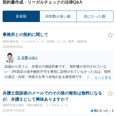
契約書作成・リーガルチェックの法律Q&A
新着順
回答数が多い順
役にたった順
事務所との契約に関して
#契約書作成・リーガルチェック
#芸能・エンタメ業界
#被害者
2026年8月6日
王 宣麟
弁護士
結論から言うと、弁護士の相談対象です。 契約書が交付されていな
い・2年固定の途中解約不可を事前に説明されていなかった点は、契約
の成立・内容・拘束力を争う余地がある典型例です。 まずは、運営と
のやり取り、規約のスクショ等の証拠を集めて、弁護士に相談されて
みてはいかがでしょうか。 また同時並行で（もしまだされていないの
であれば）書面で退所意思の明確化はしておくべきだと考えます。
弁護士面談後のメールでのその後の報告は無料になる
が、弁護士として興味ありますか？
#顧問弁護士契約
#契約書作成・リーガルチェック
2026年7月26日
役にたった
2