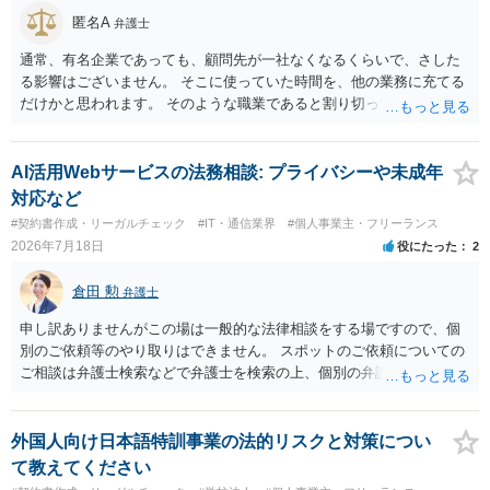
匿名A
弁護士
通常、有名企業であっても、顧問先が一社なくなるくらいで、さした
る影響はございません。 そこに使っていた時間を、他の業務に充てる
だけかと思われます。 そのような職業であると割り切ってご相談され
た方が、かえって良い弁護士に巡り会えるのではないかと思います。
相談者様のご意見が反映されることを、お祈りしております。
AI活用Webサービスの法務相談: プライバシーや未成年
対応など
#契約書作成・リーガルチェック
#IT・通信業界
#個人事業主・フリーランス
2026年7月18日
役にたった
2
倉田 勲
弁護士
申し訳ありませんがこの場は一般的な法律相談をする場ですので、個
別のご依頼等のやり取りはできません。 スポットのご依頼についての
ご相談は弁護士検索などで弁護士を検索の上、個別の弁護士にご連絡
ください。
外国人向け日本語特訓事業の法的リスクと対策につい
て教えてください