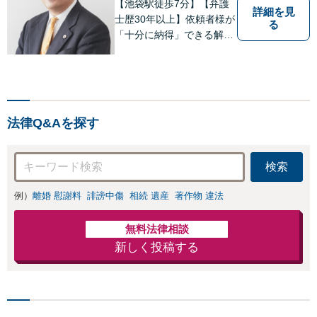
【池袋駅徒歩7分】【弁護
詳細を見
士歴30年以上】依頼者様が
る
「十分に納得」できる解決
を目指します【不動産・住
まい】登記関連の案件、建
物明渡案件などに対応【離
婚・男女問題】離婚に伴い
派生して生ずる各種の問題
法律Q&Aを探す
（慰謝料、養育費、面会交
流等）に対応
検索
例）
離婚 慰謝料
誹謗中傷
相続 遺産
著作物 違法
無料法律相談
新しく投稿する