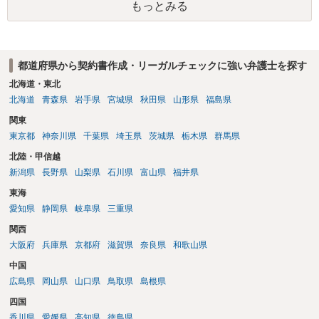
もっとみる
先から顧問契約を打ち切られたり、場合によっては懲戒請求を 受ける
といったことになろうかと存じます。 以上ご参考までに。
都道府県から契約書作成・リーガルチェックに強い弁護士を探す
北海道・東北
北海道
青森県
岩手県
宮城県
秋田県
山形県
福島県
関東
東京都
神奈川県
千葉県
埼玉県
茨城県
栃木県
群馬県
北陸・甲信越
新潟県
長野県
山梨県
石川県
富山県
福井県
東海
愛知県
静岡県
岐阜県
三重県
関西
大阪府
兵庫県
京都府
滋賀県
奈良県
和歌山県
中国
広島県
岡山県
山口県
鳥取県
島根県
四国
香川県
愛媛県
高知県
徳島県