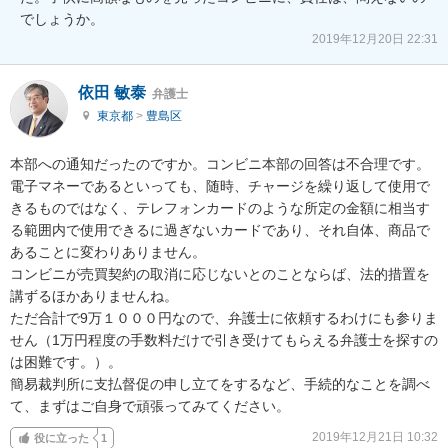
でしょうか。
2019年12月20日 22:31
依田 敏泰
弁護士
東京都
>
豊島区
本部への通知だったのですか。コンビニ本部の回答は不合理です。
電子マネーであるといっても、随時、チャージを繰り返して使用で
きるものではなく、テレフォンカードのような所定の金額に相当す
る範囲内で使用できるに過ぎないカードであり、それ自体、商品で
あることに変わりありません。

コンビニが売買契約の取消に応じないとのことならば、法的措置を
講ずるほかありませんね。

ただ合計で9万１０００円なので、弁護士に依頼するわけにも参りま
せん（1万円程度の手数料だけで引き受けてもらえる弁護士を探すの
は困難です。）。

簡易裁判所に支払督促の申し立てをするなど、手続的なことを調べ
て、まずはご自身で頑張ってみてください。
2019年12月21日 10:32
役に立った
1