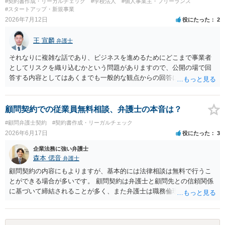
#契約書作成・リーガルチェック
#学校法人
#個人事業主・フリーランス
#スタートアップ・新規事業
2026年7月12日
役にたった
2
王 宣麟
弁護士
それなりに複雑な話であり、ビジネスを進めるためにどこまで事業者
としてリスクを織り込むかという問題がありますので、公開の場で回
答する内容としてはあくまでも一般的な観点からの回答になります
が、 全体的な方向性でいえば、 ・提供するサービスの中心を「日本語
授業・言語コーチング」と明確に位置付け、サーフィンや農業体験、
工場見学等のアクティビティは、旅行商品ではなく授業に付随した無
顧問契約での従業員無料相談、弁護士の本音は？
償の交流・学習機会として整理すること。 ・宿泊・交通・レンタカー
#顧問弁護士契約
#契約書作成・リーガルチェック
等の契約主体および支払は常にクライアント本人と事業者の間で完結
2026年6月17日
役にたった
3
させ、日本語講師は予約手続や支払の代理・媒介・取次・窓口を担わ
ないこと。 ・利用規約・免責条項では、①講師は旅行業者ではなく運
企業法務に強い弁護士
送・宿泊等のサービス提供者とは独立した立場であること、②参加者
森本 偲音
弁護士
の移動・アクティビティ参加は自己の判断と責任によること、③講師
顧問契約の内容にもよりますが、基本的には法律相談は無料で行うこ
の故意・重大な過失を除く範囲で事故等についての責任を限定するこ
とができる場合が多いです。 顧問契約は弁護士と顧問先との信頼関係
とを明示すること。 この辺りは意識して書類等を作成された方がよろ
に基づいて締結されることが多く、また弁護士は職務倫理上誠実に職
しいかと思います。 公開の場で個別具体的な内容に従って回答するの
務に従事すべき 義務を負っておりますので、原則として利益率が低い
にも限界がありますので、資料などを持参の上、弁護士の相談される
といった理由で真剣に回答しないということはございません。 仮にそ
ことをお勧めします。
ういった弁護士がいる場合は、その方個人の問題になりますが、顧問