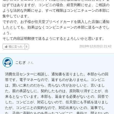
はずではありますが、コンビニの場合、経営判断にせよ、ご相談の
ような法的な判断にせよ、すべて権限はコンビニチェーンの本部に
集中しています。

ですので、お子様が任天堂プリペイドカードを購入した店舗に通知
したとしても、効果はなくコンビニチェーンの本部に送るべきでし
ょう。

そして内容証明郵便で送るようにするとよろしいかと思います。
2019年12月20日 21:42
役に立った
0
こむぎ
さん
消費生活センターに相談し、通知書を送りました。本部からの回
答です。電子マネーなので、返すものがありません。コンビニ
は、買いに来たのだから、売らない方がおかしいと、言いまし
た。親の承諾なしに、契約したものは、原則取り消すことが、出
来るとなっています。本部も、返金する必要がないとの、回答で
した。コンビニが、対応しないので、任天堂にも手紙を送りまし
たが、コンビニとの契約なので、対応出来ないとの、返事でし
た。子供に高額なものを売ったコンビニに、責任は、問えないの