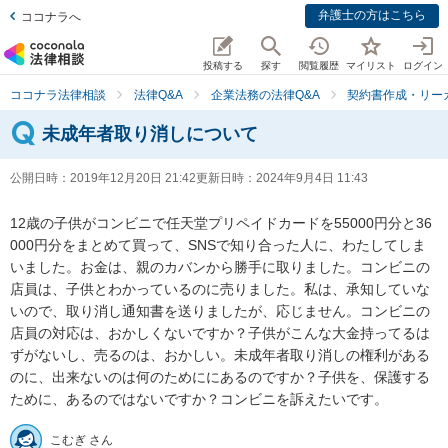
弁護士の方はこちら
ココナラへ
投稿する
探す
閲覧履歴
マイリスト
ログイン
ココナラ法律相談
法律Q&A
企業法務の法律Q&A
契約書作成・リー
未成年者取り消しについて
公開日時：
2019年12月20日 21:42
更新日時：
2024年9月4日 11:43
12歳の子供がコンビニで任天堂プリペイドカードを55000円分と36
000円分をまとめて買って、SNSで知り合った人に、わたしてしま
いました。お金は、親のカバンから勝手に取りました。コンビニの
店員は、子供とわかっているのに売りました。私は、承知していな
いので、取り消し通知書を送りましたが、応じません。コンビニの
店員の対応は、おかしくないですか？子供がこんな大金持ってるは
ずがないし、売るのは、おかしい。未成年者取り消しの権利がある
のに、出来ないのは何のためににあるのですか？子供を、保護する
ために、あるのではないですか？コンビニを訴えたいです。
こむぎ さん