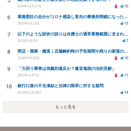
5
10
2024年12月17日
6
業務委託の自分がコロナ感染し客先の事務所閉鎖になったら損害賠償請求されますか？
15
2020年4月15日
7
以下のような訴状の誤りは弁護士の通常業務範囲に含まれるか？
7
2025年3月2日
8
閉店・廃業・撤退｜店舗解約時の予告期間や残りの家賃の支払い（編集部投稿）
10
2020年4月28日
9
「大回り乗車は信義則違反か？趣旨逸脱の法的見解」
11
2022年11月7日
10
銀行口座の不当凍結と法律の限界に対する疑問
14
2019年12月18日
もっと見る