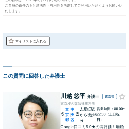
ご自身の責任のもと適法性・有用性を考慮してご利用いただくようお願いい
たします。
マイリストに入れる
この質問に回答した弁護士
川越 悠平
弁護士
東京都
東京桜の森法律事務所
人形町駅
営業時間：08:00~
東
中
22:00（土日祝
京
央
から徒歩5
|
都
区
日）
分
Google口コミ5.0★の高評価！離婚