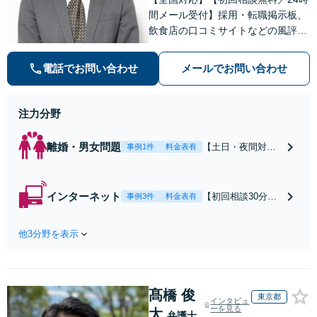
セカンドオピニオ
間メール受付】採用・転職掲示板、
ン可】【人形町駅5
飲食店の口コミサイトなどの風評被
分／日本橋駅7分】
害対策など実績あり！【刑事】犯罪
の種類を問わず相談可。可能な限り
電話でお問い合わせ
メールでお問い合わせ
早期対応で駆けつけサポート【労
働】不当解雇・残業代請求はおまか
せください
注力分野
離婚・男女問題
【土日・夜間対応
事例1件
料金表有
可】【初回相談30
分無料】「相手方
から書面を提示さ
インターネット
【初回相談30分無
事例3件
料金表有
れたら、サインす
料】状況に応じて
る前にご相談を」
手段を使い分け、
経験豊富な弁護士
他3分野を表示
適切な方法で投稿
が全力で交渉にあ
の削除・発信者情
たります！相手方
報開示請求をおこ
と直接話す精神的
ないます「企業や
負担を軽減「弁護
髙橋 俊
お店の風評被害対
東京都
インタビュ
士の交渉で慰謝料
策／売り上げ低下
ーを見る
太
弁護士
金額アップ／減額