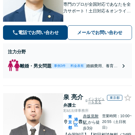
専門のプロが全国対応であなたを全
力サポート！土日対応＆オンライン
面談もOK。多数の離婚・不貞問題
を解決した実績が信頼の証。初回相
談30分無料、まずはお気軽にご相談
電話でお問い合わせ
メールでお問い合わせ
ください！
注力分野
離婚・男女問題
婚姻費用、養育
事例3件
料金表有
費、財産分与の実
績多数あり！請求
する側・される側
どちらにも豊富な
泉 亮介
経験がありますの
東京都
インタビュ
で、お困りの方は
ーを見る
弁護士
ご相談ください
彩結法律事務所
【全国からオンラ
赤坂見附
営業時間：10:00~
東
港
イン相談可｜土日
20:55（土日祝
京
駅
から徒
|
区
祝相談可】【サブ
都
日）
歩3分
スクプランあり／
【全国対応】【初回相談無料／24時