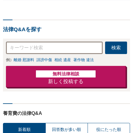
B）無料】「オー
ご相談ください！【顧問
ダーメイドの解決
経験豊富】【個別案件も
策を提示」依頼者
対応OK】
様の話を丁寧にう
かがい、どんな不
法律Q&Aを探す
安があるのか、何
を解決したいのか
を正確に読み取り
検索
ます。【東京都在
住以外の方も対
例）
離婚 慰謝料
誹謗中傷
相続 遺産
著作物 違法
応】
無料法律相談
新しく投稿する
養育費の法律Q&A
新着順
回答数が多い順
役にたった順