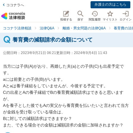
弁護士の方はこちら
ココナラへ
投稿する
探す
閲覧履歴
マイリスト
ログイン
ココナラ法律相談
法律Q&A
離婚・男女問題の法律Q&A
養育費の法
養育費の減額請求の金額について
公開日時：
2023年9月21日 06:21
更新日時：
2024年9月4日 11:43
当方には子供(A)がおり、再婚した夫(a)との子供(C)も出産予定で
す。

aには前妻との子供(B)がいます。

Aとaは養子縁組をしていませんが、今後する予定です。

Cの出産とAの養子縁組でBの養育費減額請求はできると思います
が、

Aを養子とした後でもAの実父から養育費を払いたいと言われて当方
が金銭を受け取っている場合は、

Bに対しての減額請求はできますか？

また、できる場合その金額は減額請求の金額に加味されますか？