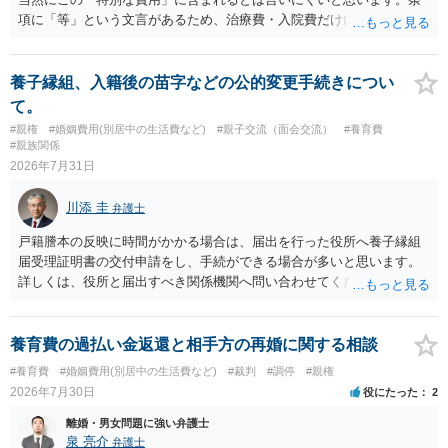
項に「等」という文言があるため、治療費・入院費だけに限定される
わけではありませんが、その前に「病気・事故に伴う費用」と明記さ
れていますので、通常は、病気や事故によって臨時に必要となった医
療費その他これに類する特別支出を念頭に置いた条項と読むのが自然
養子縁組、入籍後の苗字などの公的変更手続きについ
です。したがって、大学の入学金、授業料、受験費用などの教育費に
て。
ついてまで、「この条項があるから当然に半額を請求できる」とまで
#親権
#婚姻費用(別居中の生活費など)
#親子交流（面会交流）
#養育費
は言いにくいと思われます。なお、通常、大学進学費用をどこまで負
#親族関係
担すべきかについては、離婚時の合意内容のほか、子どもの年齢、大
2026年7月31日
学進学についての父母の認識、父母の学歴・収入・資産状況、進学先
や費用などを踏まえて個別に検討することになります。公正証書の他
川添 圭
弁護士
の条項において、養育費の終期についてどのように定められている
か、大学進学に関する定めの有無、「教育費」「進学費用」に関する
戸籍謄本の反映に時間がかかる場合は、届出を行った役所へ養子縁組
定めの有無等について確認する必要があると考えられます。
届受理証明書の交付申請をし、手続ができる場合が多いと思います。
詳しくは、役所と届出すべき関係機関へ問い合わせてください。
養育費の過払い金返還と相手方の再婚に関する相談
#養育費
#婚姻費用(別居中の生活費など)
#裁判
#調停
#親権
2026年7月30日
役にたった
2
離婚・男女問題に強い弁護士
泉 亮介
弁護士