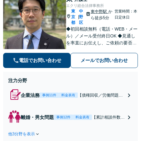
防止のために尽
エクリ総合法律事務所
交渉も対応可」
力」加害者側の対
東
中
東中野駅
か
営業時間：本
【完全個室対応】
応可：開示請求の
京
野
|
日定休日
ら徒歩5分
意見照会が来たと
都
区
きの対処法、被害
◆初回相談無料（電話・WEB・メー
者との示談交渉
ル）／メール受付終日OK ◆見通し
を率直にお伝えし、ご依頼の要否も
含めてご案内いたします。受任から
解決まで弁護士本人が一貫してスピ
電話でお問い合わせ
メールでお問い合わせ
ーディーに対応いたします。 ◆累計
相談2000件以上・解決実績500件以
上
注力分野
企業法務
【債権回収／労働問題／
事例11件
料金表有
契約関係・契約書チェッ
ク／裁判対応】取引先と
のトラブル・会社内のト
離婚・男女問題
【累計相談件数20
事例12件
料金表有
ラブルなど、事後の解決
00件、解決事例50
だけでなく予防法務まで
0件以上】【初回
ワンストップで対応！顧
他3分野を表示
相談（電話・WE
問弁護士をお探しの方も