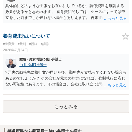
具体的にどのような主張をお互いにしているか、調停資料を確認する
必要があるかと思われます。 養育費に関しては、ケースによっては申
立をした時までしか遡れない場合もありえます。 再婚後の相手方の行
動がどのようなものであったのかも重要であるため、相手が再婚後の
養育費に関するやりとり等があればそちらについても確認する必要が
あるでしょう。 公開相談の場での回答よりも個別に弁護士にご相談さ
養育費未払いについて
れることをお勧めいたします。
#養育費
#裁判
#親権
#調停
2026年7月24日
離婚・男女問題に強い弁護士
白井 弘昭
弁護士
>元夫の勤務先に執行文が届いた後、勤務先が支払ってくれない場合も
あるのでしょうか？ その会社が元夫の味方になれば、強制執行に応じ
ない可能性はあります。その場合は、会社に取り立て訴訟を行うこと
で、会社から取り立てることができます。 その他、預金を探して差し
押さえ、元夫名義の車の差し押さえ競売などを検討します。 ＞何もで
きなかった場合は、公正証書の原本は戻ってくるのでしょうか？ 取れ
もっとみる
ても取れなくても、執行裁判所に原本の還付請求を行えば還付されま
す。 ＞他の弁護士さんに再度依頼できるのでしょうか？ できます。た
だ、取れなかった場合に取り立て訴訟等を起こしてもらえば、他の弁
護士に頼む必要は無いでしょう。 以上、ご参考まで。
都道府県から養育費に強い弁護士を探す