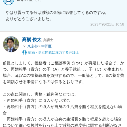
やはり貰ってる分は減額の金額に影響してくるのですね。

2023年9月21日 10:58
髙橋 俊太
弁護士
東京都
>
中野区
離婚・男女問題に注力する弁護士
前提としまして、義務者（ご相談事例ではa）が再婚した場合で、か
つ、再婚相手（貴方）の子（A）と養子縁組し、子（C）が生まれた
場合、aはACの扶養義務を負担するので、一般論として、Bの養育費
を減額させる事情になるのは仰るとおりです。

この点に関連し、実務・裁判例などでは、

・再婚相手（貴方）に収入がない場合

・再婚相手（貴方）の収入が自身の生活費を賄う程度を超えない場
合

・再婚相手（貴方）の収入が自身の生活費を賄う程度を超える場合

について細かな検討を行った上で減額の程度等に関する判断がなさ