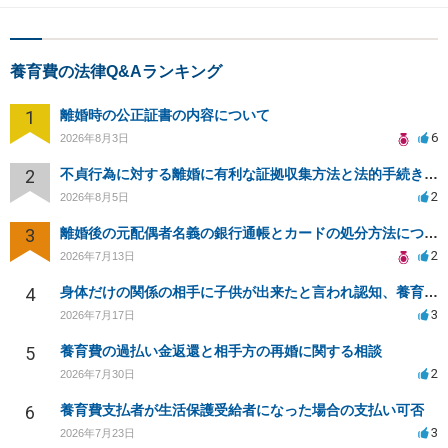
養育費の法律Q&Aランキング
1
離婚時の公正証書の内容について
6
2026年8月3日
2
不貞行為に対する離婚に有利な証拠収集方法と法的手続きについて
2
2026年8月5日
3
離婚後の元配偶者名義の銀行通帳とカードの処分方法について
2
2026年7月13日
4
身体だけの関係の相手に子供が出来たと言われ認知、養育費を要求されているが自身の子供か分からない
3
2026年7月17日
5
養育費の過払い金返還と相手方の再婚に関する相談
2
2026年7月30日
6
養育費支払者が生活保護受給者になった場合の支払い可否
3
2026年7月23日