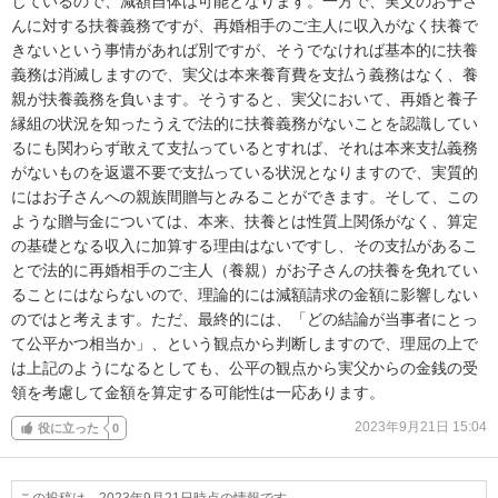
じているので、減額自体は可能となります。一方で、実父のお子さ
んに対する扶養義務ですが、再婚相手のご主人に収入がなく扶養で
きないという事情があれば別ですが、そうでなければ基本的に扶養
義務は消滅しますので、実父は本来養育費を支払う義務はなく、養
親が扶養義務を負います。そうすると、実父において、再婚と養子
縁組の状況を知ったうえで法的に扶養義務がないことを認識してい
るにも関わらず敢えて支払っているとすれば、それは本来支払義務
がないものを返還不要で支払っている状況となりますので、実質的
にはお子さんへの親族間贈与とみることができます。そして、この
ような贈与金については、本来、扶養とは性質上関係がなく、算定
の基礎となる収入に加算する理由はないですし、その支払があるこ
とで法的に再婚相手のご主人（養親）がお子さんの扶養を免れてい
ることにはならないので、理論的には減額請求の金額に影響しない
のではと考えます。ただ、最終的には、「どの結論が当事者にとっ
て公平かつ相当か」、という観点から判断しますので、理屈の上で
は上記のようになるとしても、公平の観点から実父からの金銭の受
領を考慮して金額を算定する可能性は一応あります。
2023年9月21日 15:04
役に立った
0
この投稿は、2023年9月21日時点の情報です。