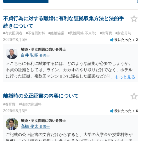
不貞行為に対する離婚に有利な証拠収集方法と法的手
続きについて
#有責配偶者
#不倫慰謝料
#離婚協議
#異性関係(不貞等)
#養育費
#財産分与
2026年8月5日
役にたった
2
離婚・男女問題に強い弁護士
白井 弘昭
弁護士
＞こちらに有利に離婚するには、どのような証拠が必要でしょうか。
不貞の証拠としては、ライン、カカオのやり取りだけでなく、ホテル
に行った証拠、複数回マンションに滞在した証拠などが有効です。 不
貞の証拠があれば、離婚をさらに有利に進める（離婚したい時期に離
婚する、慰謝料をとるなど）ことができると思われます。 ただし、不
貞発覚後、長期間同居を続けると、不貞を許したとの評価につながる
離婚時の公正証書の内容について
場合がありますので、ご注意ください。 以上、ご参考まで。
#養育費
#離婚の慰謝料
2026年8月3日
役にたった
6
離婚・男女問題に強い弁護士
髙橋 俊太
弁護士
ご記載の公正証書の文言だけからすると、大学の入学金や授業料等が
当然にこの「特別な費用」に含まれるとは言いにくいと思います。条