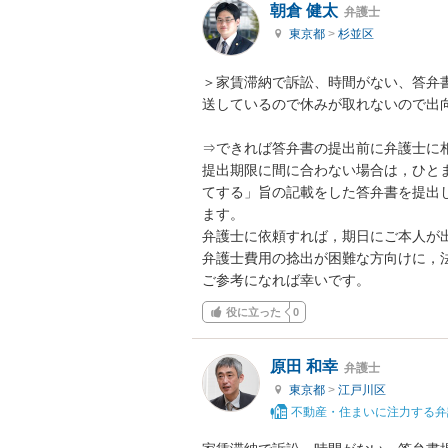
朝倉 健太
弁護士
東京都
>
杉並区
＞家賃滞納で訴訟、時間がない、答弁
送しているので休みが取れないので出向
⇒できれば答弁書の提出前に弁護士に相
提出期限に間に合わない場合は，ひと
てする」旨の記載をした答弁書を提出
ます。

弁護士に依頼すれば，期日にご本人が出
弁護士費用の捻出が困難な方向けに，法
ご参考になれば幸いです。
役に立った
0
原田 和幸
弁護士
東京都
>
江戸川区
不動産・住まいに注力する弁