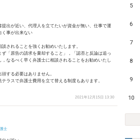
5
6
書提出が近い、代理人を立てたいが資金が無い、仕事で運
く事が出来ない

7
談されることを強くお勧めいたします。

まず「原告の請求を棄却すること」，「認否と反論は追っ
し，なるべく早く弁護士に相談されることをお勧めいたし
8
頭する必要はありません。

9
テラスで弁護士費用を立て替える制度もあります。

10
2021年12月15日 13:30
護士