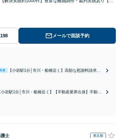
【解決実績約1000件】豊富な離婚調停・裁判実績あり【不
出身】豊富な専門知識あり
メールで面談予約
【小岩駅1分│市川・船橋近く】高額な慰謝料請求の
表有
回避、裁判提起前の和解、子の認知と養育費請求な
ど実績多数【不動産業界出身】知見を活かし、持ち
家の財産分与に対応！離婚に関するお悩みは、お気
【小岩駅1分│市川・船橋近く】【不動産業界出身】不動産
軽にご相談ください【メディア出演】【早朝・夜間
を含む複雑な相続の手続き、遺言書作成に強みあり！【江
対応可】
戸川区内出張サービス実施中】来所が難しい地域の皆さま
も、気兼ねなくお問い合わせください【メディア出演】
【早朝・夜間・休日対応可】
弁護士
東京都