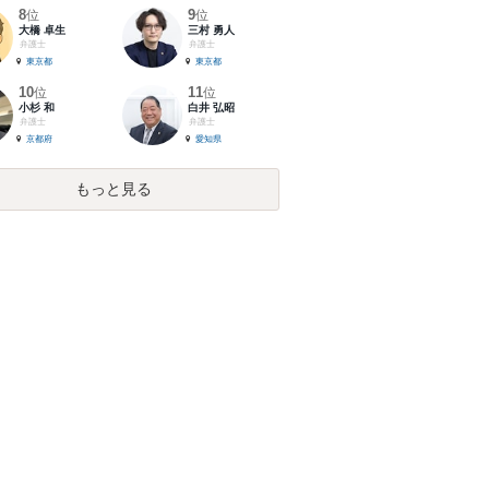
8
9
位
位
大橋 卓生
三村 勇人
弁護士
弁護士
東京都
東京都
10
11
位
位
小杉 和
白井 弘昭
弁護士
弁護士
京都府
愛知県
もっと見る