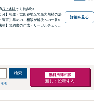
桜上水駅
から徒歩5分
５分】杉並・世田谷地区で最大規模の法
詳細を見る
・遺言】早めのご相談が解決への一番の
法務】契約書の作成・リーガルチェック
【借金・債務整理】生活再建に向けて伴
検索
無料法律相談
新しく投稿する
 違法