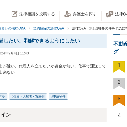
法律相談を投稿する
弁護士を探す
法律Q
住まいの法律Q&A
契約解除の法律Q&A
法律Q&A「第1回答弁の件を早急
備したい、和解できるようにしたい
不動
グ
024年9月4日 11:43
1
出が近い、代理人を立てたいが資金が無い、仕事で運送して
出来ない
2
ブル
住民・入居者・買主側
事故物件
3
ライン
4