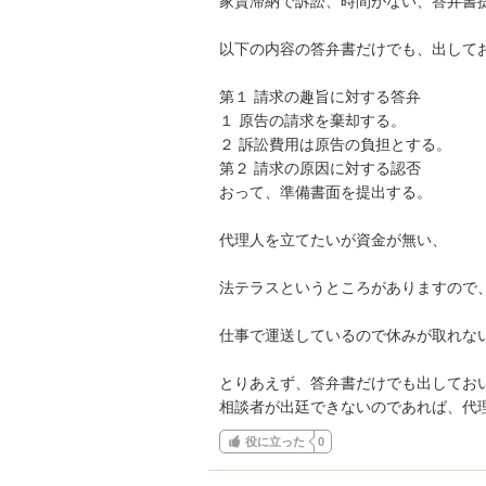
家賃滞納で訴訟、時間がない、答弁書提
以下の内容の答弁書だけでも、出してお
第１ 請求の趣旨に対する答弁

１ 原告の請求を棄却する。

２ 訴訟費用は原告の負担とする。

第２ 請求の原因に対する認否

おって、準備書面を提出する。

代理人を立てたいが資金が無い、

法テラスというところがありますので、
仕事で運送しているので休みが取れない
とりあえず、答弁書だけでも出しておい
相談者が出廷できないのであれば、代
役に立った
0