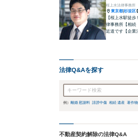
桜上水法律事務所
東京都
杉並区
|
【桜上水駅徒歩
律事務所【相続
近道です【企業
もご相談下さい
走します！
法律Q&Aを探す
例）
離婚 慰謝料
誹謗中傷
相続 遺産
著作物
不動産契約解除の法律Q&A