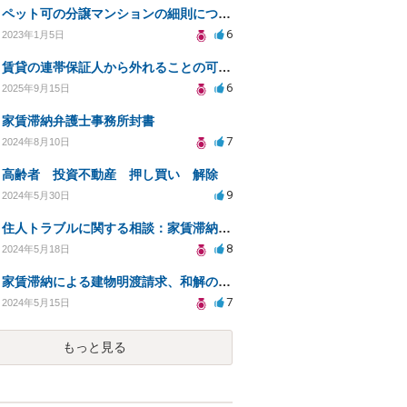
ペット可の分譲マンションの細則について
6
2023年1月5日
賃貸の連帯保証人から外れることの可能性について
6
2025年9月15日
家賃滞納弁護士事務所封書
7
2024年8月10日
高齢者 投資不動産 押し買い 解除
9
2024年5月30日
住人トラブルに関する相談：家賃滞納と退去費の支払いを拒否され、管理鍵の横領も発生
8
2024年5月18日
家賃滞納による建物明渡請求、和解の可能性と対策
7
2024年5月15日
もっと見る