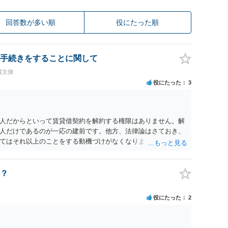
回答数が多い順
役にたった順
手続きをすることに関して
買主側
役にたった
3
人だからといって賃貸借契約を解約する権限はありません。解
人だけであるのが一応の建前です。他方、法律論はさておき、
てはそれ以上のことをする動機づけがなくなります。 今回進め
貸人に一日も早く明け渡すための便宜的方法として理解するの
方が、連帯保証人であるお知り合いさんにとっても、自身の経
ましいやり方だといえます。
？
役にたった
2