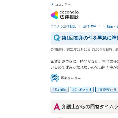
ココナラへ
ココナラ法律相談
法律Q&A
不動産・
第1回答弁の件を早急に準
公開日時：
2021年12月15日 13:30
更新日時：
2
家賃滞納で訴訟、時間がない、答弁書提
いるので休みが取れないので出向く事が
匿名さん さん
契約解除
立ち退き交渉
賃貸契約トラ
弁護士からの回答タイム