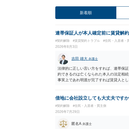
新着順
連帯保証人が本人確定前に賃貸解約
#契約解除
#賃貸契約トラブル
#住民・入居者・
2026年8月3日
吉田 雄大
弁護士
法律的に正しい言い方をすれば、連帯保証
約できるのは亡くなられた本人の法定相続
事実上であれ明渡が完了すれば賃貸人とし
られつつある手続はあくまでも、建物を賃
が良いと思います。またその方法で進めた
済的負担を最小限に食い止められるため望
借地に会社設立しても大丈夫ですか
#契約解除
#住民・入居者・買主側
2026年7月29日
匿名A
弁護士