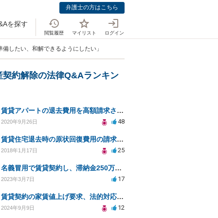
弁護士の方はこちら
&Aを探す
閲覧履歴
マイリスト
ログイン
に準備したい、和解できるようにしたい」
産契約解除の法律Q&Aランキン
賃貸アパートの退去費用を高額請求されました
48
2020年9月26日
賃貸住宅退去時の原状回復費用の請求時効
25
2018年1月17日
名義冒用で賃貸契約し、滞納金250万が請求されている
17
2023年3月7日
賃貸契約の家賃値上げ要求、法的対応と対策方法
12
2024年9月9日