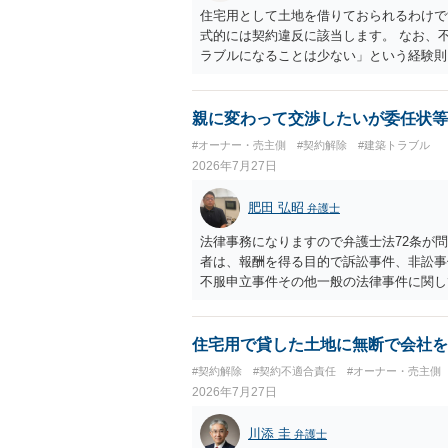
住宅用として土地を借りておられるわけで
式的には契約違反に該当します。 なお、
ラブルになることは少ない」という経験則
ません。 ただ、解除まで認められるかど
で、建物を事務所・店舗用に大きく改築す
れません。 しかしそれでも、大家さんが
親に変わって交渉したいが委任状等
り、立ち退きを迫る材料に使ったりする可
#オーナー・売主側
#契約解除
#建築トラブル
2026年7月27日
肥田 弘昭
弁護士
法律事務になりますので弁護士法72条が
者は、報酬を得る目的で訴訟事件、非訟事
不服申立事件その他一般の法律事件に関し
い、又はこれらの周旋をすることを業とす
めがある場合は、この限りでない。」との
ら、弁護士法72条に違反しないのであれ
住宅用で貸した土地に無断で会社を
す。ご参考にしてください。
#契約解除
#契約不適合責任
#オーナー・売主側
2026年7月27日
川添 圭
弁護士