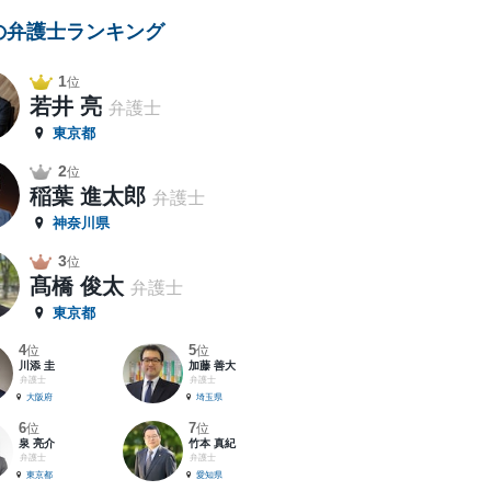
の弁護士ランキング
1
位
若井 亮
弁護士
東京都
2
位
稲葉 進太郎
弁護士
神奈川県
3
位
髙橋 俊太
弁護士
東京都
4
5
位
位
川添 圭
加藤 善大
弁護士
弁護士
大阪府
埼玉県
6
7
位
位
泉 亮介
竹本 真紀
弁護士
弁護士
東京都
愛知県