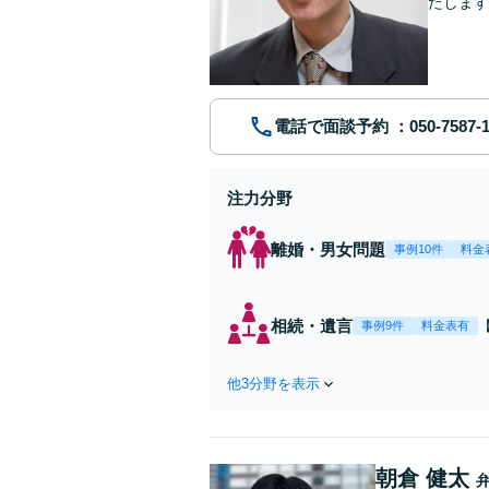
たします
動産業界
電話で面談予約
注力分野
離婚・男女問題
事例10件
料金
相続・遺言
事例9件
料金表有
他3分野を表示
朝倉 健太