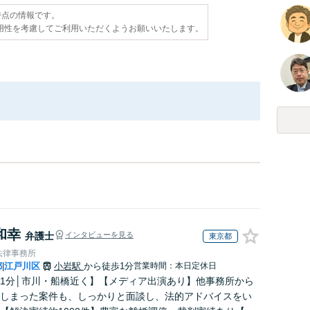
日時点の情報です。
用性を考慮してご利用いただくようお願いいたします。
和幸
弁護士
インタビューを見る
東京都
法律事務所
都
江戸川区
小岩駅
から徒歩1分
営業時間：本日定休日
|
1分│市川・船橋近く】【メディア出演あり】他事務所から
しまった案件も、しっかりと面談し、法的アドバイスをい