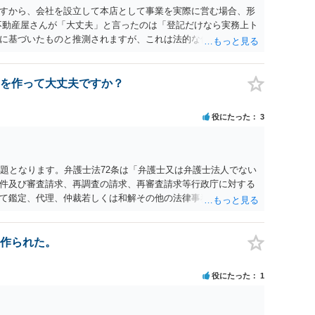
すから、会社を設立して本店として事業を実際に営む場合、形
不動産屋さんが「大丈夫」と言ったのは「登記だけなら実務上ト
に基づいたものと推測されますが、これは法的な保証ではあり
うかについては信頼関係が破壊されたかどうかで判断されますの
る等までなさらない限り、リスクはそれほど大きくないかもし
契約違反を口実に、将来の更新時に更新料の上乗せを要求した
を作って大丈夫ですか？
能性は否定できません。
役にたった
3
問題となります。弁護士法72条は「弁護士又は弁護士法人でない
件及び審査請求、再調査の請求、再審査請求等行政庁に対する
て鑑定、代理、仲裁若しくは和解その他の法律事務を取り扱
ることができない。ただし、この法律又は他の法律に別段の定
ことから、報酬を得る目的がないのであれば適法です。なぜな
ば、委任については無償で委任者が受任者に委任できるからで
作られた。
役にたった
1