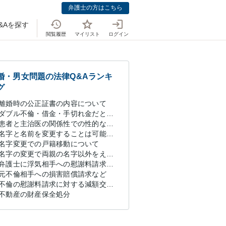
弁護士の方はこちら
&Aを探す
閲覧履歴
マイリスト
ログイン
婚・男女問題の法律Q&Aランキ
グ
離婚時の公正証書の内容について
ダブル不倫・借金・手切れ金だと思っていたお金を1年後いまさら脅迫罪として通知書が来てまとめて請求
患者と主治医の関係性での性的な関わりからのトラブル
名字と名前を変更することは可能なのか？
名字変更での戸籍移動について
名字の変更で両親の名字以外をえらべるのか？
弁護士に浮気相手への慰謝料請求を依頼する費用相場は？
元不倫相手への損害賠償請求など
不倫の慰謝料請求に対する減額交渉の可能性と対策
不動産の財産保全処分