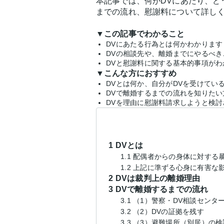
本記事では、何がDVにあたり、ど
までの流れ、慰謝料について詳し
▼この記事でわかること
DVにあたる行為とは何かわかります
DVの相談先や、離婚までにやるべ
DVと慰謝料に関する基本的事項がわ
▼こんな方におすすめ
DVとは何か、自分がDVを受けてい
DVで離婚するまでの流れを知りたい
DVを理由に慰謝料請求しようと検討
1 DVとは
1.1 配偶者からの身体に対する
1.2 上記に準ずる心身に有害な
2 DVは裁判上の離婚理由
3 DVで離婚するまでの流れ
3.1 （1）警察・DV相談セン
3.2 （2）DVの証拠を残す
3.3 （3）避難場所（別居）の