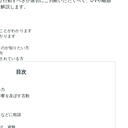
う行動すべきか適切にご判断いただくべく、DVや離婚
く解説します。
きことがわかります
かります
るのか知りたい方
方
されている方
目次
暴力
影響を及ぼす言動
ターなどに相談
検討、避難