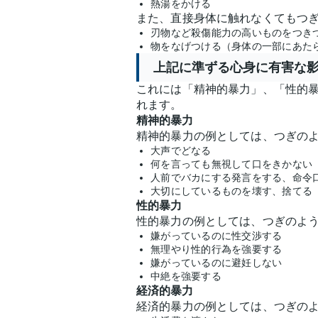
熱湯をかける
また、直接身体に触れなくてもつぎ
刃物など殺傷能力の高いものをつき
物をなげつける（身体の一部にあた
上記に準ずる心身に有害な
これには「精神的暴力」、「性的暴
れます。
精神的暴力
精神的暴力の例としては、つぎの
大声でどなる
何を言っても無視して口をきかない
人前でバカにする発言をする、命令
大切にしているものを壊す、捨てる
性的暴力
性的暴力の例としては、つぎのよ
嫌がっているのに性交渉する
無理やり性的行為を強要する
嫌がっているのに避妊しない
中絶を強要する
経済的暴力
経済的暴力の例としては、つぎの