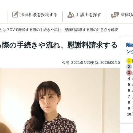
法律相談を投稿する
弁護士を探す
法律Q
Vとは？DVで離婚する際の手続きや流れ、慰謝料請求する際の注意点を解説
する際の手続きや流れ、慰謝料請求する
離
ン
1
公開:
2021/04/26
更新:
2026/06/25
2
3
4
5
6
7
8
9
10