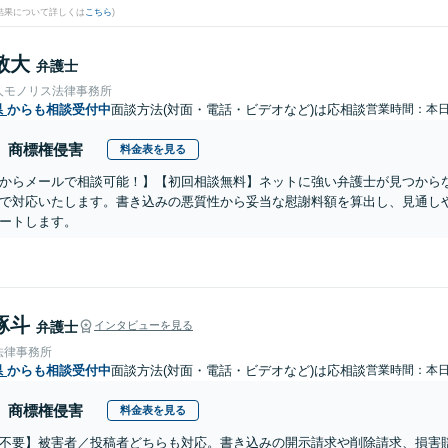
結果について詳しくは
こちら
)
敬大
弁護士
人モノリス法律事務所
県
からも相談受付中
面談方法(対面・電話・ビデオなど)は応相談
営業時間：本
商標権侵害
料金表を見る
からメールで相談可能！】【初回相談無料】ネットに強い弁護士が見つから
で対応いたします。書き込みの悪質性から妥当な慰謝料額を算出し、見通し
ートします。
琢斗
弁護士
インタビューを見る
法律事務所
県
からも相談受付中
面談方法(対面・電話・ビデオなど)は応相談
営業時間：本
商標権侵害
料金表を見る
不要】被害者／投稿者どちらも対応。書き込みの開示請求や削除請求、損害