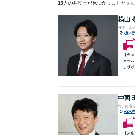
13
人の弁護士が見つかりました
(検索
横山 
弁護士法
栃木
【全国
メール
しサポ
中西 
増井総合
栃木
【来所