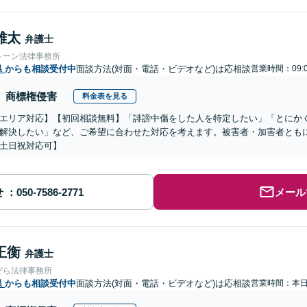
雄太
弁護士
トーン法律事務所
県
からも相談受付中
面談方法(対面・電話・ビデオなど)は応相談
営業時間：09:
商標権侵害
料金表を見る
エリア対応】【初回相談無料】「誹謗中傷をした人を特定したい」「とにか
解決したい」など、ご希望に合わせた対応を考えます。被害者・加害者とも
土日祝対応可】
せ
メール
正衡
弁護士
ぞら法律事務所
県
からも相談受付中
面談方法(対面・電話・ビデオなど)は応相談
営業時間：本