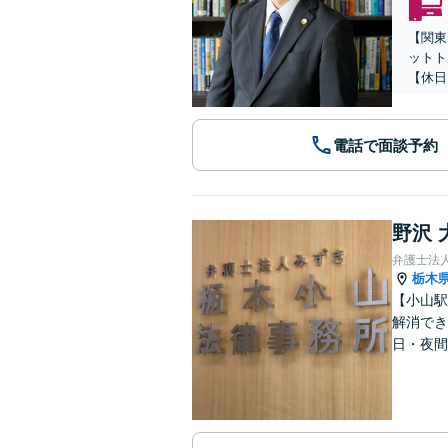
【関東
ットト
【休日
電話で面談予約
野沢 
弁護士法
栃木
【小山駅
解消でき
日・夜間