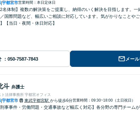
県
宇都宮市
営業時間：本日定休日
|
2名体制】複数の解決策をご提案し、納得のいく解決を目指します。一
／国際問題など、幅広いご相談に対応しています。気がかりなことやご
】【当日・夜間・休日対応】
せ
メール
北斗
弁護士
スト法律事務所 宇都宮オフィス
県
宇都宮市
東武宇都宮駅
から徒歩6分
営業時間：09:30~18:00（土日祝日）
|
刑事事件・労働問題・交通事故など幅広く対応】各分野の専門チームが