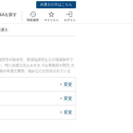
弁護士の方はこちら
&Aを探す
閲覧履歴
マイリスト
ログイン
弁護士
都宮市や栃木市、那須塩原市などの地域条件で
。特に弁護士法人みずき 小山事務所の野沢 大
情報や弁護士費用、強みなどが注目されていま
豊富な近くの弁護士を検索したい』『初回相談無
変更
変更
変更