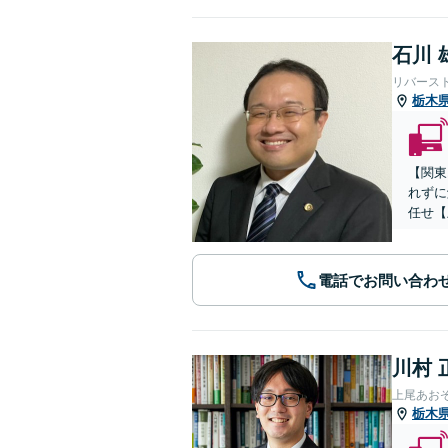
石川 
リバース
栃木
【関東
れずに
任せ【
電話でお問い合わ
川村 
上尾あお
栃木