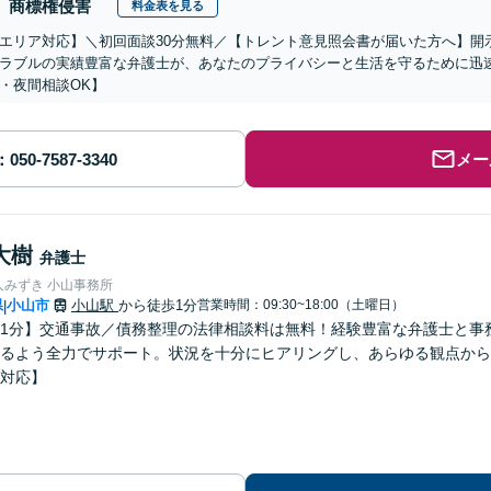
商標権侵害
料金表を見る
エリア対応】＼初回面談30分無料／【トレント意見照会書が届いた方へ】開
ラブルの実績豊富な弁護士が、あなたのプライバシーと生活を守るために迅
・夜間相談OK】
メー
大樹
弁護士
人みずき 小山事務所
県
小山市
小山駅
から徒歩1分
営業時間：09:30~18:00（土曜日）
|
1分】交通事故／債務整理の法律相談料は無料！経験豊富な弁護士と事
るよう全力でサポート。状況を十分にヒアリングし、あらゆる観点から
対応】