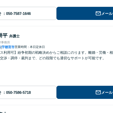
せ
メール
耕平
弁護士
律事務所
県
宇都宮市
営業時間：本日定休日
|
ス利用可】紛争初期の戦略決めからご相談にのります。離婚・労働・相
交渉・調停・裁判まで、どの段階でも適切なサポートが可能です。
せ
メール