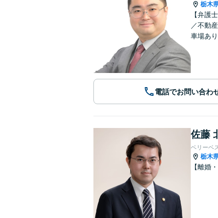
栃木
【弁護士
／不動産
車場あり
電話でお問い合わ
佐藤 
ベリーベ
栃木
【離婚・