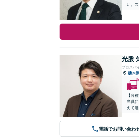
い。ス
光股 
プロスパ
栃木
【各種
当職に
えて適
電話でお問い合わ