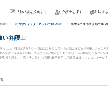
法律相談を投稿する
弁護士を探す
法律Q
弁護士
栃木県でインターネットに強い弁護士
栃木県で商標権侵害に強い
強い弁護士
かりました。初回面談無料や休日面談に対応している弁護士なども掲載中。さらに宇
する誹謗中傷や名誉毀損、個人特定等の細かな分野での絞り込み検索もでき便利です
小坂 誉弁護士、弁護士法人高木・尾畑法律事務所の尾畑 慧弁護士のプロフィール
害のトラブルを今すぐに弁護士に相談したい』『商標権侵害のトラブル解決の実績
護士に相談予約したい』などでお困りの相談者さんにおすすめです。
害