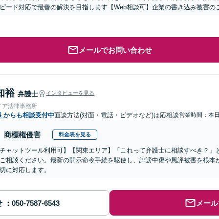
ピード対応で最善の解決を目指します【Web相談可】企業の書き込み被害の
メールでお問い合わせ
知裕
弁護士
インタビューを見る
イア法律事務所
県
からも相談受付中
面談方法(対面・電話・ビデオなど)は応相談
営業時間：本
商標権侵害
料金表を見る
チャットツール利用可】【関東エリア】「これって弁護士に相談すべき？」
ご相談ください。最新の開示命令手続を駆使し、誹謗中傷や風評被害を根本
切に対応します。
せ
メール