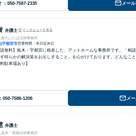
せ
メール
誉
弁護士
インタビューを見る
人栃のふたば法律事務所
県
宇都宮市
営業時間：本日定休日
|
談無料】栃木・宇都宮に根差した、アットホームな事務所です。「相談
ず何らかの解決策をお出しすること」を心がけております。どんなこと
料駐車場あり】
メー
慧
弁護士
人高木・尾畑法律事務所