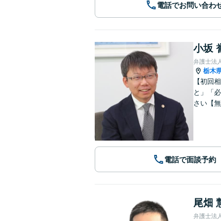
電話でお問い合わ
小坂 
弁護士法
栃木
【初回相
と」「必
さい【無
電話で面談予約
尾畑 
弁護士法