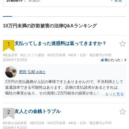
詳細条件
未選択
変更
10万円未満の詐欺被害の法律Q&Aランキング
1
支払ってしまった迷惑料は返ってきますか？
#返金請求
#ぼったくり被害
#10万円未満
#本名・住所・電話番号が判明
2026年7月29日
役にたった
3
肥田 弘昭
弁護士
2万円の支払義務が上記の事情ですとありませんので、不当利得として
返還請求できる可能性はあります。店側の支払請求があるとすれば、
嘔吐の事実があり、その清掃に2万円相当の損害が生じた場合です。ご
参考にしてください。
2
友人との金銭トラブル
#詐欺の法的措置
#架空請求
#10万円未満
#本名・住所・電話番号が不明
2026年7月22日