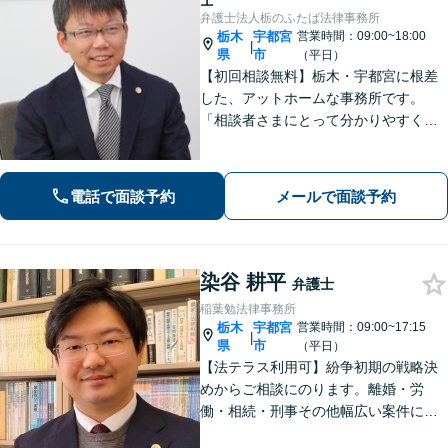
士
弁護士法人栃のふたば法律事務所
栃木
宇都宮
営業時間：09:00~18:00
|
県
市
（平日）
【初回相談無料】栃木・宇都宮に根差
した、アットホームな事務所です。
「相談者さまにとって分かりやすく説
明すること」「必ず何らかの解決策を
お出しすること」を心がけておりま
す。どんなことでも大丈夫。まずはお
電話で面談予約
メールで面談予約
気軽にご相談ください【無料駐車場あ
り】
染谷 耕平
弁護士
稲葉勉法律事務所
栃木
宇都宮
営業時間：09:00~17:15
|
県
市
（平日）
【法テラス利用可】紛争初期の戦略決
めからご相談にのります。離婚・労
働・相続・刑事その他幅広い案件につ
いて、ご相談から交渉・調停・裁判ま