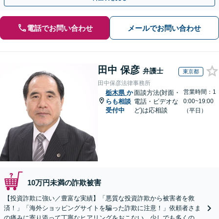
電話でお問い合わせ
メールでお問い合わせ
田中 保彦
弁護士
東京都
田中保彦法律事務所
営業時間：1
栃木県
か
面談方法(対面・
らも相談
電話・ビデオな
0:00~19:00
受付中
ど)は応相談
（平日）
10万円未満の詐欺被害
【投資詐欺に強い／豊富な実績】「悪質な投資詐欺から被害者を救
済！」「海外ショッピングサイトを騙った詐欺に注意！」依頼者さま
の痛みに寄り添って丁寧なヒアリングをおこない、少しでも多くの返