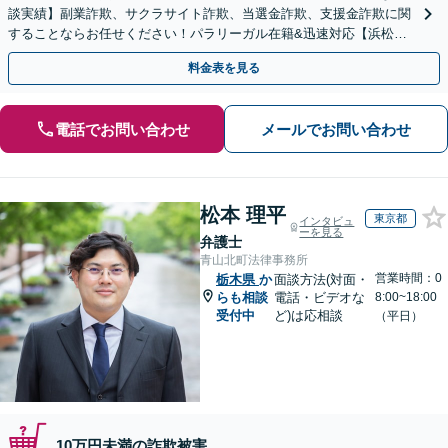
談実績】副業詐欺、サクラサイト詐欺、当選金詐欺、支援金詐欺に関
することならお任せください！パラリーガル在籍&迅速対応【浜松町
駅1分】※結婚詐欺・ロマンス詐欺に関するご相談はお断り
料金表を見る
電話でお問い合わせ
メールでお問い合わせ
松本 理平
東京都
インタビュ
ーを見る
弁護士
青山北町法律事務所
営業時間：0
栃木県
か
面談方法(対面・
らも相談
電話・ビデオな
8:00~18:00
受付中
ど)は応相談
（平日）
10万円未満の詐欺被害