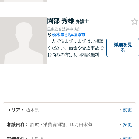
寧な対応を心がけておりま
す。 事務所HPもご覧くださ
い。 https://sagara-law-office.j
園部 秀雄
弁護士
p/
黒磯総合法律事務所
栃木県
那須塩原市
|
一人で悩まず，まずはご相談
詳細を見
ください。借金や交通事故で
る
お悩みの方は初回相談無料で
す。
エリア
栃木県
変更
相談内容
詐欺・消費者問題、10万円未満
変更