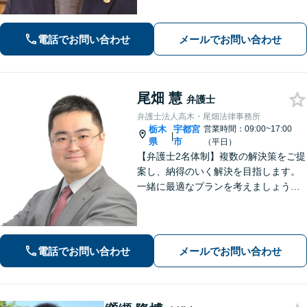
で、どの段階でも適切なサポートが可
能です。
電話でお問い合わせ
メールでお問い合わせ
尾畑 慧
弁護士
弁護士法人高木・尾畑法律事務所
栃木
宇都宮
営業時間：09:00~17:00
|
県
市
（平日）
【弁護士2名体制】複数の解決策をご提
案し、納得のいく解決を目指します。
一緒に最適なプランを考えましょう。
相続／不動産／国際問題など、幅広い
ご相談に対応しています。気がかりな
ことやご要望など、気兼ねなくお話く
ださい【駐車場あり】【当日・夜間・
電話でお問い合わせ
メールでお問い合わせ
休日対応】