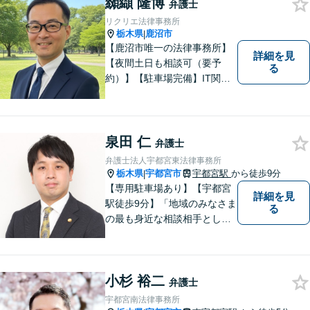
纐纈 隆博
弁護士
リクリエ法律事務所
栃木県
鹿沼市
|
【鹿沼市唯一の法律事務所】
詳細を見
【夜間土日も相談可（要予
る
約）】【駐車場完備】IT関連
をはじめ、離婚・相続・交通
事故と幅広く案件を取り扱っ
ております。お気軽にお問合
せ下さい。
泉田 仁
弁護士
弁護士法人宇都宮東法律事務所
栃木県
宇都宮市
宇都宮駅
から徒歩9分
|
【専用駐車場あり】【宇都宮
詳細を見
駅徒歩9分】「地域のみなさま
る
の最も身近な相談相手として
頼れる存在でありたい。」が
モットーです。【初回面談無
料】【夜間／休日対応可】交
小杉 裕二
通事故／遺産相続／借金問題
弁護士
／企業法務／離婚問題などさ
宇都宮南法律事務所