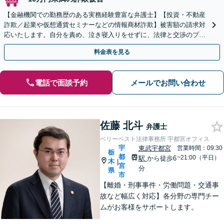
【金融機関での勤務歴のある実務経験豊富な弁護士】【投資・不動産
詐欺／起業や仮想通貨セミナーなどの情報商材詐欺】被害額の請求対
応いたします。自分を責め、泣き寝入りをせずに、法律と交渉のプロ
にまずはご相談ください。【表参道駅から徒歩3分】
料金表を見る
電話で面談予約
メールでお問い合わせ
佐藤 北斗
弁護士
ベリーベスト法律事務所 宇都宮オフィス
宇
東武宇都宮
営業時間：09:30
栃
都
~21:00（平日）
駅
から徒歩6
木
|
宮
分
県
市
【離婚・刑事事件・労働問題・交通事
故など幅広く対応】各分野の専門チー
ムがお客様をサポートします。