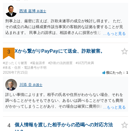
西浦 嘉博
弁護士
刑事上は、厳密に言えば、詐欺未遂罪の成立が検討し得ます。 ただ、
その成立の為には構成要件該当事実の客観的な証拠を要することが見
込まれます。 民事上の請求は、相談者さんに損害が生じていない以
上、困難な様に思われます。 より詳細な事項についてお聞きになりた
い場合、最寄りの法律事務所での相談を検討ください。 上記、ご参考
ください。
3
Xから繋がりPayPayにて送金、詐欺被害。
#ぼったくり被害
#返金請求
#詐欺の法的措置
#10万円未満
#本名・住所・電話番号が不明
2026年7月15日
役にたった
1
川添 圭
弁護士
詳しい事情によります。相手の氏名や住所がわからない場合、それを
調べることがそもそもできない、あるいは調べることができても費用
がかかってしまうことがあり、その場合は確実に費用倒れになりそう
です（調査費用は相手に請求できないのが原則だからです）。
4
個人情報を渡した相手からの恐喝への対応方法