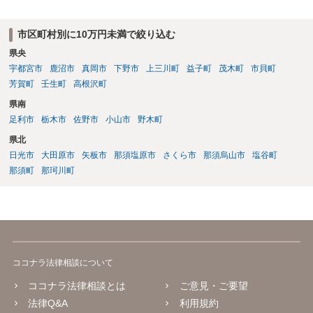
市区町村別に10万円未満で絞り込む
県央
宇都宮市
鹿沼市
真岡市
下野市
上三川町
益子町
茂木町
市貝町
芳賀町
壬生町
高根沢町
県南
足利市
栃木市
佐野市
小山市
野木町
県北
日光市
大田原市
矢板市
那須塩原市
さくら市
那須烏山市
塩谷町
那須町
那珂川町
ココナラ法律相談について
ココナラ法律相談とは
ご意見・ご要望
法律Q&A
利用規約