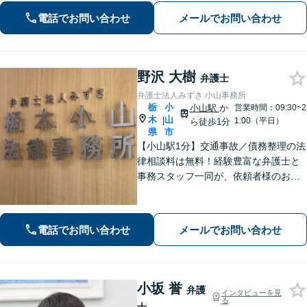
電話でお問い合わせ
メールでお問い合わせ
野沢 大樹
弁護士
弁護士法人みずき 小山事務所
栃
小
小山駅
か
営業時間：09:30~2
木
山
|
1:00（平日）
ら徒歩1分
県
市
【小山駅1分】交通事故／債務整理の法
律相談料は無料！経験豊富な弁護士と
事務スタッフ一同が、依頼者様のお悩
みを解消できるよう全力でサポート。
状況を十分にヒアリングし、あらゆる
観点から解決策をご提案してまいりま
電話でお問い合わせ
メールでお問い合わせ
す。【休日・夜間対応】
小坂 誉
弁護
インタビューを見
る