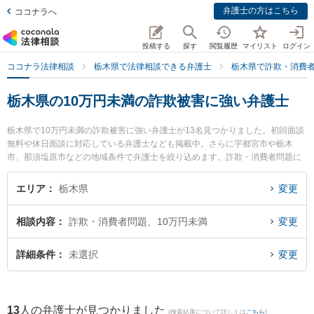
弁護士の方はこちら
ココナラへ
投稿する
探す
閲覧履歴
マイリスト
ログイン
ココナラ法律相談
栃木県で法律相談できる弁護士
栃木県で詐欺・消費
栃木県の10万円未満の詐欺被害に強い弁護士
栃木県で10万円未満の詐欺被害に強い弁護士が13名見つかりました。初回面談
無料や休日面談に対応している弁護士なども掲載中。さらに宇都宮市や栃木
市、那須塩原市などの地域条件で弁護士を絞り込めます。詐欺・消費者問題に
関係する投資詐欺や副業詐欺、FX詐欺等の細かな分野での絞り込み検索もでき
便利です。特にベリーベスト法律事務所 宇都宮オフィスの佐藤 北斗弁護士や弁
エリア
栃木県
変更
護士法人みずき 小山事務所の野沢 大樹弁護士、弁護士法人栃のふたば法律事務
所の小坂 誉弁護士のプロフィール情報や弁護士費用、強みなどが注目されてい
相談内容
詐欺・消費者問題、10万円未満
変更
ます。『栃木県で土日や夜間に発生した10万円未満の詐欺被害のトラブルを今
すぐに弁護士に相談したい』『10万円未満の詐欺被害のトラブル解決の実績豊
富な近くの弁護士を検索したい』『初回相談無料で10万円未満の詐欺被害を法
詳細条件
未選択
変更
律相談できる栃木県内の弁護士に相談予約したい』などでお困りの相談者さん
におすすめです。
13
人の弁護士が見つかりました
(検索結果について詳しくは
こちら
)