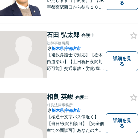
いたします（予約制）】【JR
る
宇都宮駅西口から徒歩１０
分・事務所ビル１階が駐車場
となっています】相談者様の
お話をしっかりと聞き，丁寧
石田 弘太郎
に対応いたします。ぜひ一度
弁護士
ご相談ください。
法律事務所栞
栃木県
宇都宮市
|
【複数弁護士で対応】【栃木
詳細を見
街道沿い】【土日祝日夜間対
る
応可能】交通事故・労働/雇用
問題・刑事事件に注力してい
ます。宇都宮市の弁護士で
す。是非一度ご相談くださ
い。
相良 英峻
弁護士
相良法律事務所
栃木県
宇都宮市
|
【桜通十文字バス停近く】
詳細を見
【当日/夜間相談可】【完全個
る
室での面談可】あなたの声を
聞かせてください。親切・丁