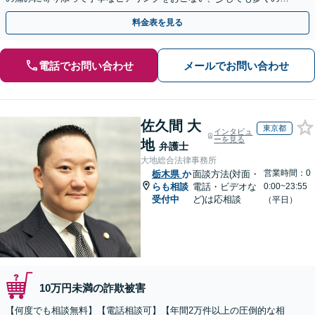
金が得られるよう尽力します！
料金表を見る
電話でお問い合わせ
メールでお問い合わせ
佐久間 大
東京都
インタビュ
ーを見る
地
弁護士
大地総合法律事務所
営業時間：0
栃木県
か
面談方法(対面・
らも相談
電話・ビデオな
0:00~23:55
受付中
ど)は応相談
（平日）
10万円未満の詐欺被害
【何度でも相談無料】【電話相談可】【年間2万件以上の圧倒的な相