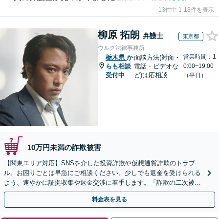
13件中 1-13件を表示
柳原 拓朗
弁護士
東京都
ウルク法律事務所
営業時間：1
栃木県
か
面談方法(対面・
らも相談
電話・ビデオな
0:00~19:00
受付中
ど)は応相談
（平日）
10万円未満の詐欺被害
【関東エリア対応】SNSを介した投資詐欺や仮想通貨詐欺のトラブ
ル、お困りごとは早急にご相談ください。少しでも返金を受けられる
よう、速やかに証拠収集や返金交渉に着手します。「詐欺の二次被
害」のご相談も対応します【初回相談無料】【Web相談可】
料金表を見る