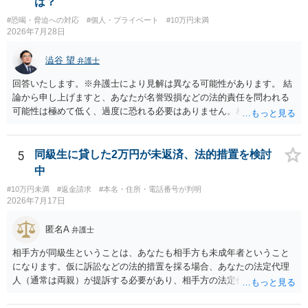
は？
#恐喝・脅迫への対応
#個人・プライベート
#10万円未満
2026年7月28日
澁谷 望
弁護士
回答いたします。※弁護士により見解は異なる可能性があります。 結
論から申し上げますと、あなたが名誉毀損などの法的責任を問われる
可能性は極めて低く、過度に恐れる必要はありません。相手の行為こ
そが恐喝や脅迫にあたる悪質な手口です。相手がブロックしてきたの
は警察の介入を恐れて逃げた可能性が高いと考えられます。 今後の具
体的な対応は以下の通りです。 ・相手の要求は無視する（1対1のやり
5
同級生に貸した2万円が未返済、法的措置を検討
取りで「詐欺か」と聞いただけで名誉毀損は成立しません） ・マイナ
中
ンバー総合フリーダイヤルへ連絡し、カードの一時停止と再発行手続
#10万円未満
#返金請求
#本名・住所・電話番号が判明
きを行う ・万が一に備え、会社には「個人情報を悪用されたトラブル
2026年7月17日
に巻き込まれた」と事前伝えておく すでに警察へ相談済みとのことで
すので、今後別のアカウントから連絡が来ても一切応じず、警察へ追
匿名A
弁護士
加の報告を行ってください。
相手方が同級生ということは、あなたも相手方も未成年者ということ
になります。仮に訴訟などの法的措置を採る場合、あなたの法定代理
人（通常は両親）が提訴する必要があり、相手方の法定代理人（通常
は両親）へ訴状を送る必要があります。訴訟よりも学校や親を交えて
話し合いで解決した方がよい問題だと思います。