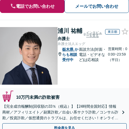
電話でお問い合わせ
メールでお問い合わせ
浦川 祐輔
東京都
インタビュ
ーを見る
弁護士
弁護士法人エッグ
営業時間：0
栃木県
か
面談方法(対面・
らも相談
電話・ビデオな
0:00~23:59
受付中
ど)は応相談
（平日）
10万円未満の詐欺被害
【完全成功報酬制(回収額の33％（税込）】【24時間全国対応】情報
商材／アフィリエイト／副業詐欺／出会い系サクラ詐欺／コンサル詐
欺／投資詐欺／仮想通貨のトラブルは、お任せください！オンライン
のみで解決も可能！
料金表を見る