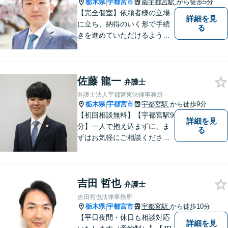
まざまな分野に力を入れてお
栃木県
宇都宮市
南宇都宮駅
から徒歩5分
|
ります。
【完全個室】依頼者様の立場
詳細を見
に立ち、納得のいく形で手続
る
きを進めていただけるよう、
しっかりとお話をお伺いし、
丁寧に説明を行います。 弁護
士業はサービス業であると認
佐藤 龍一
識し、常に誠実で真摯な対応
弁護士
を心掛けています。【南宇都
弁護士法人宇都宮東法律事務所
宮駅5分】
栃木県
宇都宮市
宇都宮駅
から徒歩9分
|
【初回相談無料】【宇都宮駅9
詳細を見
分】一人で抱え込まずに、ま
る
ずはお気軽にご相談くださ
い。【夜間休日対応可能】
吉田 哲也
弁護士
吉田哲也法律事務所
栃木県
宇都宮市
宇都宮駅
から徒歩10分
|
【平日夜間・休日も相談対応
詳細を見