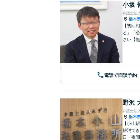
小坂 
弁護士法
栃木
【初回相
と」「必
さい【無
電話で面談予約
野沢 
弁護士法
栃木
【小山駅
解消でき
日・夜間