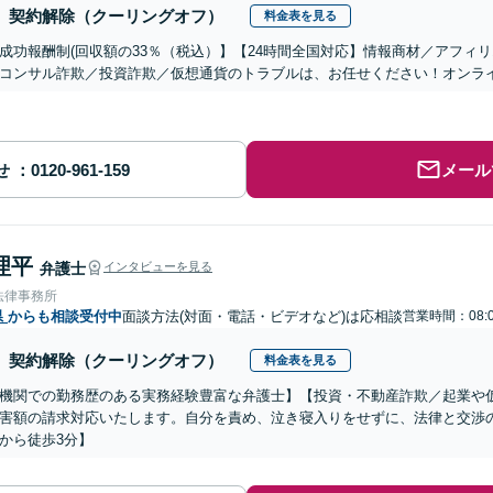
契約解除（クーリングオフ）
料金表を見る
成功報酬制(回収額の33％（税込）】【24時間全国対応】情報商材／アフィ
コンサル詐欺／投資詐欺／仮想通貨のトラブルは、お任せください！オンラ
せ
メール
理平
弁護士
インタビューを見る
法律事務所
県
からも相談受付中
面談方法(対面・電話・ビデオなど)は応相談
営業時間：08:0
契約解除（クーリングオフ）
料金表を見る
機関での勤務歴のある実務経験豊富な弁護士】【投資・不動産詐欺／起業や
害額の請求対応いたします。自分を責め、泣き寝入りをせずに、法律と交渉
から徒歩3分】