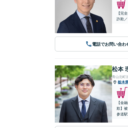
【完全
詐欺／
電話でお問い合わ
松本 
青山北町
栃木
【金融
欺】被
参道駅