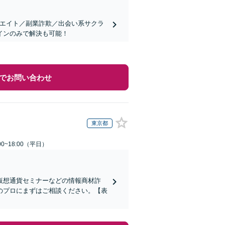
リエイト／副業詐欺／出会い系サクラ
インのみで解決も可能！
でお問い合わせ
東京都
0~18:00（平日）
仮想通貨セミナーなどの情報商材詐
のプロにまずはご相談ください。【表