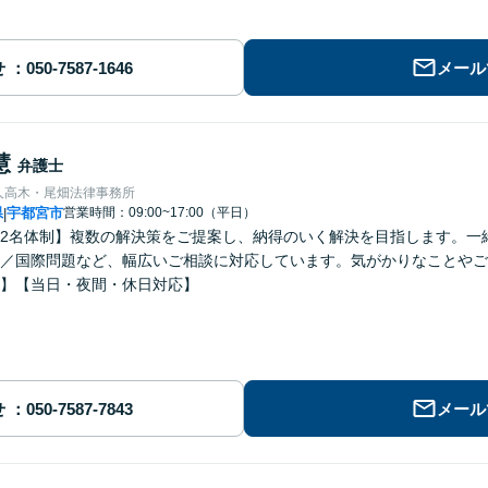
せ
メール
慧
弁護士
人高木・尾畑法律事務所
県
宇都宮市
営業時間：09:00~17:00（平日）
|
2名体制】複数の解決策をご提案し、納得のいく解決を目指します。一
／国際問題など、幅広いご相談に対応しています。気がかりなことやご
】【当日・夜間・休日対応】
せ
メール