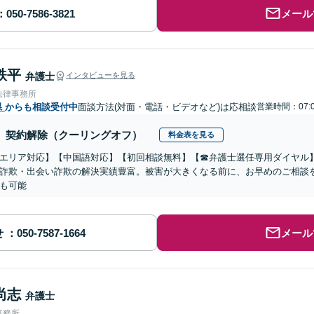
メール
鉄平
弁護士
インタビューを見る
法律事務所
県
からも相談受付中
面談方法(対面・電話・ビデオなど)は応相談
営業時間：07:0
契約解除（クーリングオフ）
料金表を見る
エリア対応】【中国語対応】【初回相談無料】【☎︎弁護士選任専用ダイヤル
詐欺・出会い詐欺の解決実績豊富。被害が大きくなる前に、お早めのご相談
も可能
せ
メール
尚志
弁護士
事務所