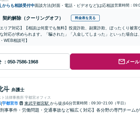
県
からも相談受付中
面談方法(対面・電話・ビデオなど)は応相談
営業時間：09:0
契約解除（クーリングオフ）
料金表を見る
エリア対応】【相談は何度でも無料】投資詐欺、副業詐欺、ぼったくり被害
な対応が求められます。「騙された」「入金してしまった」といった場合は
・WEB相談可】
せ
メール
北斗
弁護士
スト法律事務所 宇都宮オフィス
県
宇都宮市
東武宇都宮駅
から徒歩6分
営業時間：09:30~21:00（平日）
|
刑事事件・労働問題・交通事故など幅広く対応】各分野の専門チームが