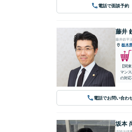
電話で面談予約
藤井 
藤井鉄平
栃木
【関東
マンス
の対応
電話でお問い合わ
坂本 
清陵法律