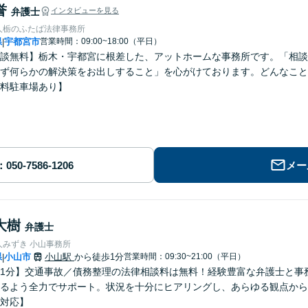
誉
弁護士
インタビューを見る
人栃のふたば法律事務所
県
宇都宮市
営業時間：09:00~18:00（平日）
|
談無料】栃木・宇都宮に根差した、アットホームな事務所です。「相談
ず何らかの解決策をお出しすること」を心がけております。どんなこと
料駐車場あり】
メー
大樹
弁護士
人みずき 小山事務所
県
小山市
小山駅
から徒歩1分
営業時間：09:30~21:00（平日）
|
1分】交通事故／債務整理の法律相談料は無料！経験豊富な弁護士と事
るよう全力でサポート。状況を十分にヒアリングし、あらゆる観点から
対応】