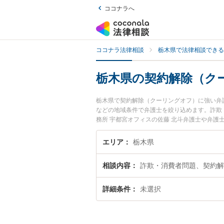
ココナラへ
ココナラ法律相談
栃木県で法律相談できる
栃木県の契約解除（ク
栃木県で契約解除（クーリングオフ）に強い弁
などの地域条件で弁護士を絞り込めます。詐欺
務所 宇都宮オフィスの佐藤 北斗弁護士や弁護
強みなどが注目されています。『栃木県で土日
ル解決の実績豊富な近くの弁護士を検索したい
エリア
栃木県
におすすめです。
相談内容
詐欺・消費者問題、契約解
詳細条件
未選択