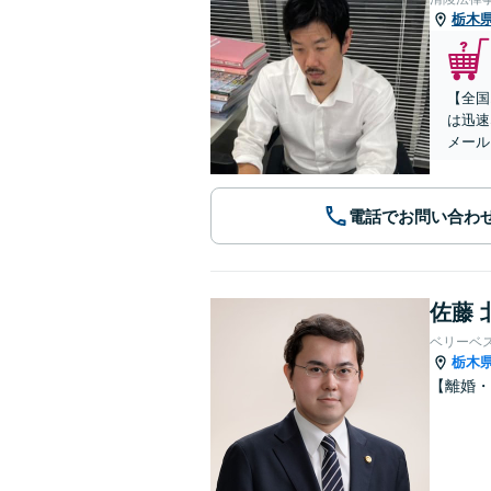
栃木
【全国
は迅速
メール
電話でお問い合わ
佐藤 
ベリーベ
栃木
【離婚・