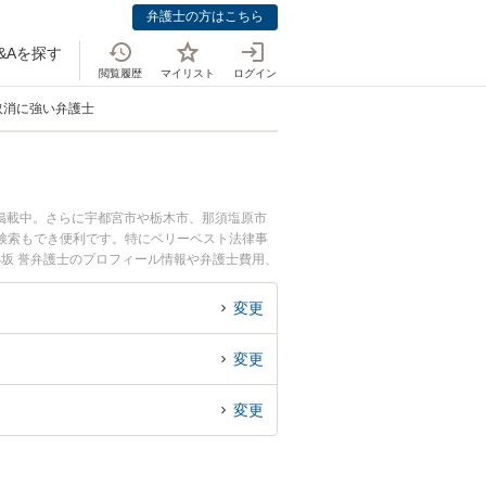
弁護士の方はこちら
&Aを探す
閲覧履歴
マイリスト
ログイン
取消に強い弁護士
掲載中。さらに宇都宮市や栃木市、那須塩原市
検索もでき便利です。特にベリーベスト法律事
小坂 誉弁護士のプロフィール情報や弁護士費用、
したい』『契約解除（クーリングオフ）のトラブ
士に相談予約したい』などでお困りの相談者さん
変更
変更
変更