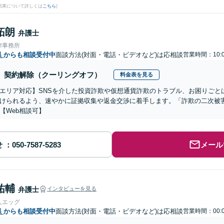
結果について詳しくは
こちら
)
拓朗
弁護士
律事務所
県
からも相談受付中
面談方法(対面・電話・ビデオなど)は応相談
営業時間：10:0
契約解除（クーリングオフ）
料金表を見る
エリア対応】SNSを介した投資詐欺や仮想通貨詐欺のトラブル、お困りごと
けられるよう、速やかに証拠収集や返金交渉に着手します。「詐欺の二次被
【Web相談可】
せ
メール
祐輔
弁護士
インタビューを見る
人エッグ
県
からも相談受付中
面談方法(対面・電話・ビデオなど)は応相談
営業時間：00:0