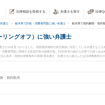
法律相談を投稿する
弁護士を探す
法律Q
弁護士
栃木県で詐欺・消費者問題に強い弁護士
栃木県で契約解除・契約
ーリングオフ）に強い弁護士
護士が14名見つかりました。初回面談無料や休日面談に対応している弁護士なども
・消費者問題に関係する投資詐欺や副業詐欺、FX詐欺等の細かな分野での絞り込み
士法人高木・尾畑法律事務所の尾畑 慧弁護士、弁護士法人栃のふたば法律事務所の
や夜間に発生した契約解除（クーリングオフ）のトラブルを今すぐに弁護士に相談
』『初回相談無料で契約解除（クーリングオフ）を法律相談できる栃木県内の弁護
除・契約取消