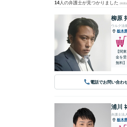
14
人の弁護士が見つかりました
(検索
柳原 
ウルク法
栃木
【関東
金を受
無料】
電話でお問い合わ
浦川 
弁護士法
栃木