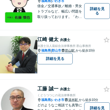
す。
福島県
いわき市
|
借金／交通事故／離婚・男女
詳細を見
トラブルなど、幅広い問題を
る
取り扱っております。「わか
りやすい説明」と「親しみや
すい対応」をモットーに、依
頼者様の問題を解決してまい
ります。【無料駐車場あり】
江崎 健太
弁護士
弁護士法人葵綜合法律事務所 郡山事務所
福島県
郡山市
郡山駅
から徒歩10分
|
詳細を見る
工藤 誠一
弁護士
くどうつつじの花法律事務所
福島県
いわき市
湯本駅
から徒歩10分
|
どのようなご相談でも真摯に
詳細を見