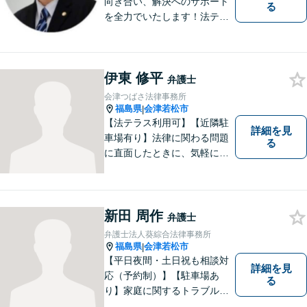
向き合い、解決へのサポート
る
を全力でいたします！法テラ
スのご利用や分割払いにも対
応しており、経済状況に応じ
て無理なく法的サポートを受
伊東 修平
けていただけます。【湯本駅
弁護士
から車で約７分】
会津つばさ法律事務所
福島県
会津若松市
|
【法テラス利用可】【近隣駐
詳細を見
車場有り】法律に関わる問題
る
に直面したときに、気軽に相
談ができるようリラックスし
た環境づくりに努めてまいり
ます。日々の生活の中で気に
なるようなことがありました
新田 周作
弁護士
ら、お気軽にご相談くださ
弁護士法人葵綜合法律事務所
い。
福島県
会津若松市
|
【平日夜間・土日祝も相談対
詳細を見
応（予約制）】【駐車場あ
る
り】家庭に関するトラブルか
ら企業のトラブルまで、まず