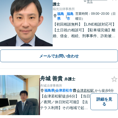
見る
護士
福光法律事務所
福島
福島
営業時間：09:00~20:00（日
|
県
市
曜日）
【初回相談無料】【LINE相談対応可】
【土日祝の相談可】【駐車場完備】離
婚、借金、相続、刑事事件、詐欺被
害、労働、不動産、企業法務など、依
頼者さまと想いを分かち合いながら丁
寧にサポートいたします【地元・福島
メールでお問い合わせ
市出身の弁護士】
舟城 善貴
弁護士
舟城法律事務所
福島県
会津若松市
会津若松駅
から徒歩6分
|
【会津若松駅徒歩6分】【当日
詳細を見
／夜間／休日対応可能】【法
る
テラス利用】その地域で起こ
るトラブルに対応する弁護士