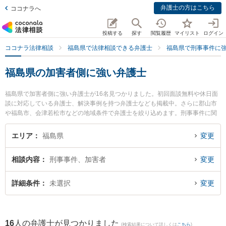
弁護士の方はこちら
ココナラへ
投稿する
探す
閲覧履歴
マイリスト
ログイン
ココナラ法律相談
福島県で法律相談できる弁護士
福島県で刑事事件に
福島県の加害者側に強い弁護士
福島県で加害者側に強い弁護士が16名見つかりました。初回面談無料や休日面
談に対応している弁護士、解決事例を持つ弁護士なども掲載中。さらに郡山市
や福島市、会津若松市などの地域条件で弁護士を絞り込めます。刑事事件に関
係する加害者側や少年事件、再犯・前科あり等の細かな分野での絞り込み検索
もでき便利です。特にベリーベスト法律事務所 郡山オフィスの中村 冬人弁護士
エリア
福島県
変更
や令法律事務所の吉田 尚志弁護士、弁護士法人れいわ総合法律事務所の川瀬 裕
之弁護士のプロフィール情報や弁護士費用、強みなどが注目されています。
相談内容
刑事事件、加害者
変更
『福島県で土日や夜間に発生した加害者側のトラブルを今すぐに弁護士に相談
したい』『加害者側のトラブル解決の実績豊富な近くの弁護士を検索したい』
『初回相談無料で加害者側を法律相談できる福島県内の弁護士に相談予約した
詳細条件
未選択
変更
い』などでお困りの相談者さんにおすすめです。
16
人の弁護士が見つかりました
(検索結果について詳しくは
こちら
)