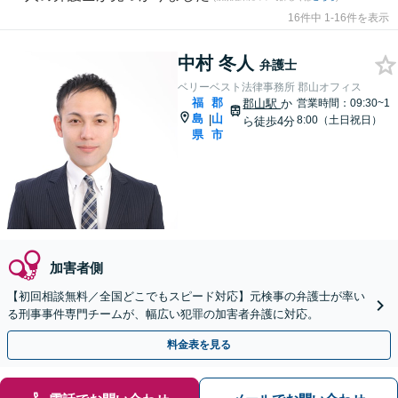
16件中 1-16件を表示
中村 冬人
弁護士
ベリーベスト法律事務所 郡山オフィス
福
郡
郡山駅
か
営業時間：09:30~1
島
山
|
8:00（土日祝日）
ら徒歩4分
県
市
加害者側
【初回相談無料／全国どこでもスピード対応】元検事の弁護士が率い
る刑事事件専門チームが、幅広い犯罪の加害者弁護に対応。
料金表を見る