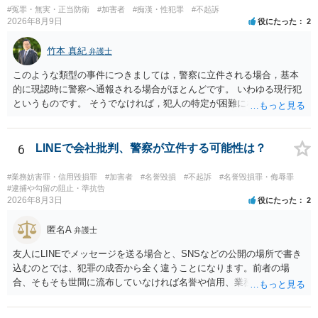
#冤罪・無実・正当防衛
#加害者
#痴漢・性犯罪
#不起訴
あれば本人の反省の言葉だけで十分であり、実刑となるか微妙な事案
2026年8月9日
役にたった
2
では、本人が再発防止策をいくら述べてもほとんど効果は望めないと
いうのが実感です。
竹本 真紀
弁護士
このような類型の事件につきましては，警察に立件される場合，基本
的に現認時に警察へ通報される場合がほとんどです。 いわゆる現行犯
というものです。 そうでなければ，犯人の特定が困難になってしまい
ます。 触ったかもしれないという方について，行為の判断がされる
（事件性）とともに，誰の行為かの判断がされる（犯人性）が必要な
のですが，現認時に警察が臨場できる場合以外は，基本的に犯人性を
6
LINEで会社批判、警察が立件する可能性は？
特定することができません。もちろん，常習性が顕著で，既に前科を
有していて警察に把握されていれば別ですが，そのような方は，この
#業務妨害罪・信用毀損罪
#加害者
#名誉毀損
#不起訴
#名誉毀損罪・侮辱罪
ような場所に質問を掲げてくることはありません。心配・不安になる
#逮捕や勾留の阻止・準抗告
2026年8月3日
役にたった
2
ことはよくわかるのですが，心配・不安を感じている方は，警察に把
握されていることがありませんので，犯人性が特定されることはあり
匿名A
ません。したがって，自分が犯人であるとされることはないのです。
弁護士
ですから，相談者の場合は，大丈夫です。安心してください。それで
友人にLINEでメッセージを送る場合と、SNSなどの公開の場所で書き
は，①～③に答えます。 ①について 腕の動き，女性への向かい方をみ
込むのとでは、犯罪の成否から全く違うことになります。前者の場
れば，酔っていて偶然の出来事か，意図的に偶然を装うように触った
合、そもそも世間に流布していなければ名誉や信用、業務にかかる犯
のかは，わかります。触る瞬間ではなくて，触るまでの状況の方が重
罪は成立しないことになります。
要です。酔っていてふらついていたのであれば，そのときだけふらつ
いているわけではありません。腕の振り方も，そのときだけ偶然大き