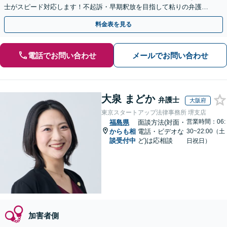
士がスピード対応します！不起訴・早期釈放を目指して粘りの弁護活
動を行います。
料金表を見る
電話でお問い合わせ
メールでお問い合わせ
大泉 まどか
弁護士
大阪府
東京スタートアップ法律事務所 堺支店
営業時間：06:
福島県
面談方法(対面・
からも相
電話・ビデオな
30~22:00（土
談受付中
ど)は応相談
日祝日）
加害者側