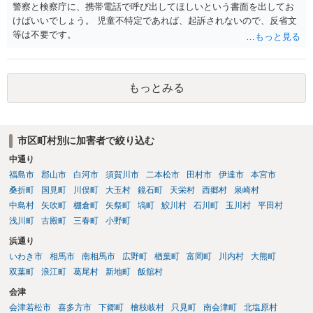
警察と検察庁に、携帯電話で呼び出してほしいという書面を出してお
けばいいでしょう。 児童不特定であれば、起訴されないので、反省文
等は不要です。
もっとみる
市区町村別に加害者で絞り込む
中通り
福島市
郡山市
白河市
須賀川市
二本松市
田村市
伊達市
本宮市
桑折町
国見町
川俣町
大玉村
鏡石町
天栄村
西郷村
泉崎村
中島村
矢吹町
棚倉町
矢祭町
塙町
鮫川村
石川町
玉川村
平田村
浅川町
古殿町
三春町
小野町
浜通り
いわき市
相馬市
南相馬市
広野町
楢葉町
富岡町
川内村
大熊町
双葉町
浪江町
葛尾村
新地町
飯舘村
会津
会津若松市
喜多方市
下郷町
檜枝岐村
只見町
南会津町
北塩原村