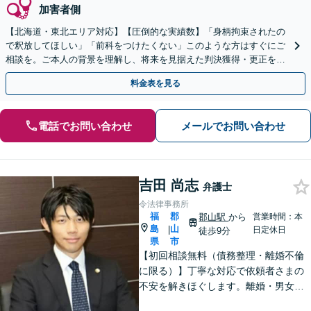
加害者側
【北海道・東北エリア対応】【圧倒的な実績数】「身柄拘束されたの
で釈放してほしい」「前科をつけたくない」このような方はすぐにご
相談を。ご本人の背景を理解し、将来を見据えた判決獲得・更正をサ
ポートいたします。【初回60分無料相談】
料金表を見る
電話でお問い合わせ
メールでお問い合わせ
吉田 尚志
弁護士
令法律事務所
福
郡
郡山駅
から
営業時間：本
島
山
|
日定休日
徒歩9分
県
市
【初回相談無料（債務整理・離婚不倫
に限る）】丁寧な対応で依頼者さまの
不安を解きほぐします。離婚・男女問
題／相続・遺言／借金・債務整理など