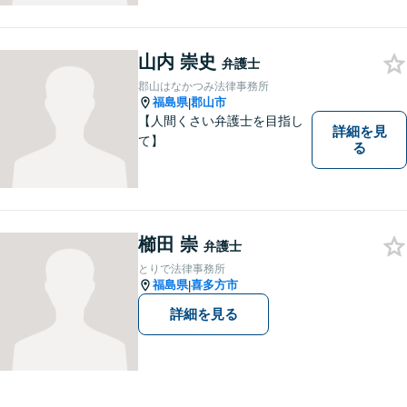
は一度ご相談ください。
山内 崇史
弁護士
郡山はなかつみ法律事務所
福島県
郡山市
|
【人間くさい弁護士を目指し
詳細を見
て】
る
櫛田 崇
弁護士
とりで法律事務所
福島県
喜多方市
|
詳細を見る