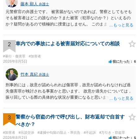
藤本 顯人
弁護士
元警察官の弁護士です。 被害届がないのであれば、警察としてもそも
そも被害者はどこの誰なのか？また被害（犯罪なのか？）といえるの
か？疑問があるので積極的に捜査はしません。 このまま女性から警察
への届出がなければ何事もなく終わると思います。
2
車内での事故による被害届対応についての相談
#暴行・傷害罪
#加害者
2026年8月5日
役にたった
6
竹本 真紀
弁護士
刑事的には，故意が認められれば傷害罪，故意が認められなければ過
失傷害罪が検討される事案かと思います。 故意か過失かについては，
振り回している際の具体的な状況が重要になると思います。 民事的に
は，不法行為に基づく損害賠償請求の対象となり，こちらは故意でも
過失でも該当するでしょう。 因果関係（刑事も民事も影響あり）とし
ては，数週間経過している点も問題になるかもしれません。 因果関係
3
警察から窃盗の件で呼び出し、財布返却で自首す
がなくなれば，評価の仕方が大きく変わります。 いずれにしまして
べきか？
も，ご心配であるならば，お近くの弁護士の方に相談されるのがよい
#加害者
#示談交渉
#逮捕や勾留の阻止・準抗告
#不起訴
#万引き・窃盗罪
と思います。
2026年8月2日
役にたった
5