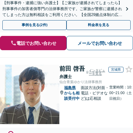
【刑事事件・逮捕に強い弁護士】【ご家族が逮捕されてしまったら】
刑事事件の加害者側専門の法律事務所です。ご家族が警察に逮捕され
てしまった方は無料相談をご利用ください。【全国29拠点体制の広域
対応】【弁護士待機中/当日中の電話相談可(予約制)】
事例を見る(2件)
料金表を見る
電話でお問い合わせ
メールでお問い合わせ
前田 啓吾
宮城県
インタビュ
ーを見る
弁護士
仙台青葉ゆかり法律事務所
営業時間：10:
福島県
面談方法(対面・
からも相
電話・ビデオな
00~21:00（土
談受付中
ど)は応相談
日祝日）