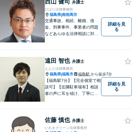
す。お困りの方はまずはご相
西山 健司
弁護士
談ください。
ひばり法律事務所
福島県
南相馬市
|
交通事故、相続、離婚、借
詳細を見
金、刑事事件、事業者の問題
る
などあらゆる法律相談に対応
します。 法の専門知識を活か
し、あなたの権利を最大限に
守ることが第一です。 お困り
ごとがありましたら、まずは
遠田 智也
弁護士
ご相談ください。
えんだ法律事務所
福島県
福島市
福島駅
から徒歩7分
|
【福島駅7分】【完全個室で相
詳細を見
談可】【近隣駐車場有】相談
る
者の声に耳を傾け、丁寧にわ
かりやすい説明を心がけてお
ります。 相談後やトラブルが
解決した際、「相談してよか
佐藤 慎也
った」と思っていただけるよ
弁護士
うに全力を尽くしていきま
いわきグリーン法律事務所