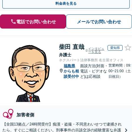
料金表を見る
電話でお問い合わせ
メールでお問い合わせ
柴田 直哉
愛知県
インタビュ
ーを見る
弁護士
ネクスパート法律事務所 名古屋オフィス
営業時間：09:
福島県
面談方法(対面・
からも相
電話・ビデオな
00~21:00（土
談受付中
ど)は応相談
日祝日）
加害者側
【全国13拠点／24時間受付】痴漢・盗撮・不同意わいせつで逮捕され
たら、すぐにご相談ください。刑事事件の示談交渉の経験豊富な弁護