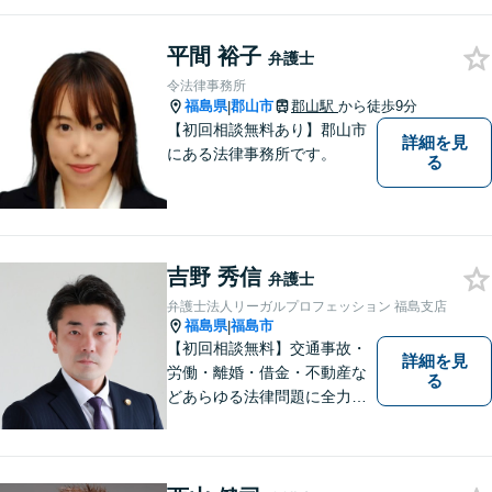
として邁進中。「地元に貢献
したい」という気持ちが私の
平間 裕子
原動力です。トラブルがより
弁護士
複雑化してしまう前に、ぜひ
令法律事務所
お気軽にご連絡ください。
福島県
郡山市
郡山駅
から徒歩9分
|
【初回相談無料あり】郡山市
詳細を見
にある法律事務所です。
る
吉野 秀信
弁護士
弁護士法人リーガルプロフェッション 福島支店
福島県
福島市
|
【初回相談無料】交通事故・
詳細を見
労働・離婚・借金・不動産な
る
どあらゆる法律問題に全力を
尽くします。ご相談者様に寄
り添い、最善の解決策へと導
くことを最も重視ししていま