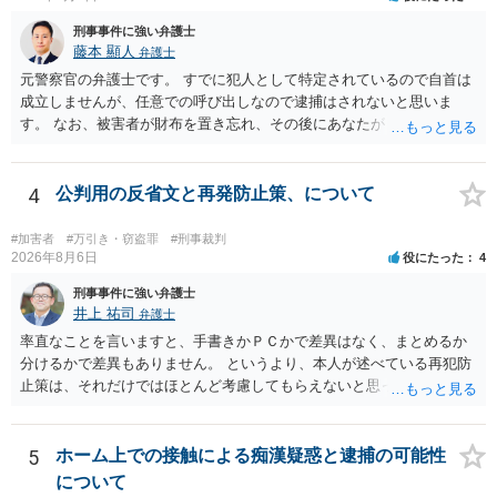
刑事事件に強い弁護士
藤本 顯人
弁護士
元警察官の弁護士です。 すでに犯人として特定されているので自首は
成立しませんが、任意での呼び出しなので逮捕はされないと思いま
す。 なお、被害者が財布を置き忘れ、その後にあなたがトイレに入
り、再び被害者がトイレに戻ったら財布が無かったような事情がある
と言い逃れはかなり厳しいものと思います。
4
公判用の反省文と再発防止策、について
#加害者
#万引き・窃盗罪
#刑事裁判
2026年8月6日
役にたった
4
刑事事件に強い弁護士
井上 祐司
弁護士
率直なことを言いますと、手書きかＰＣかで差異はなく、まとめるか
分けるかで差異もありません。 というより、本人が述べている再犯防
止策は、それだけではほとんど考慮してもらえないと思った方が良い
です。 提出するのであれば、 ・具体的に自身が受けているプログラム
やカウンセリング・治療の内容 ・利用している再犯防止策（例えば保
護観察所と連携した職業支援の内容や具体的な就労・監督状況） ・監
5
ホーム上での接触による痴漢疑惑と逮捕の可能性
督者の証言 など、証拠で担保された客観性と実現可能性があるもので
について
なければあまり意味がありません。 もともと執行猶予が狙える事案で