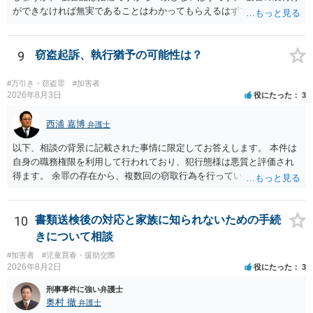
ができなければ無実であることはわかってもらえるはずです。
9
窃盗起訴、執行猶予の可能性は？
#万引き・窃盗罪
#加害者
2026年8月3日
役にたった
3
西浦 嘉博
弁護士
以下、相談の背景に記載された事情に限定してお答えします。 本件は
自身の職務権限を利用して行われており、犯行態様は悪質と評価され
得ます。 余罪の存在から、複数回の窃取行為を行っていたことも悪質
性に加味されます。 また、被害額も窃盗事案としては多額の部類に入
ると思われます。 他方、余罪を含めた全額を弁済していることは、被
害者の経済的損害の回復として有利に斟酌されます。 また、前科前歴
10
書類送検後の対応と家族に知られないための手続
を有しないことも、規範意識が鈍磨しきっているとまでは言えず、有
きについて相談
利な点です。 その他、家族の監督等の情状証拠を適切に提出すること
#加害者
#児童買春・援助交際
で、私見ですが、執行猶予判決を視野に入れることが可能な事案と思
2026年8月2日
役にたった
3
われます。 上記、一つの意見として参考ください。
刑事事件に強い弁護士
奥村 徹
弁護士