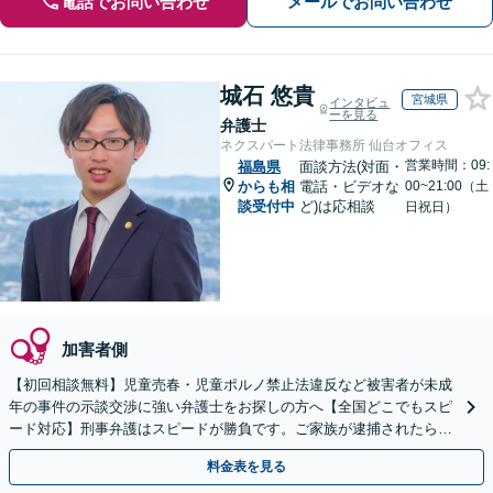
電話でお問い合わせ
メールでお問い合わせ
城石 悠貴
宮城県
インタビュ
ーを見る
弁護士
ネクスパート法律事務所 仙台オフィス
営業時間：09:
福島県
面談方法(対面・
からも相
電話・ビデオな
00~21:00（土
談受付中
ど)は応相談
日祝日）
加害者側
【初回相談無料】児童売春・児童ポルノ禁止法違反など被害者が未成
年の事件の示談交渉に強い弁護士をお探しの方へ【全国どこでもスピ
ード対応】刑事弁護はスピードが勝負です。ご家族が逮捕されたら一
刻も早くご相談ください【24時間365日相談受付】
料金表を見る