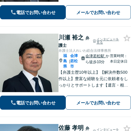
幅広く取り扱っています。ひとりで抱
え込まずお気軽にご相談ください。
電話でお問い合わせ
メールでお問い合わせ
【分割払い可能】
川瀬 裕之
弁
インタビューを
見る
護士
弁護士法人れいわ総合法律事務所
福
会津
会津若松駅
か
営業時間：
島
若松
|
本日定休日
ら徒歩10分
県
市
【弁護士歴10年以上】【解決件数500
件以上】豊富な経験を元に依頼者をし
っかりとサポートします【遺言・相
続】遺言書作成など、揉めない相続を
目指します【離婚・男女問題】離婚は
電話でお問い合わせ
メールでお問い合わせ
人それぞれ置かれた状況が異なるた
め、その人にあった解決策を探ります
佐藤 孝明
弁
インタビューを