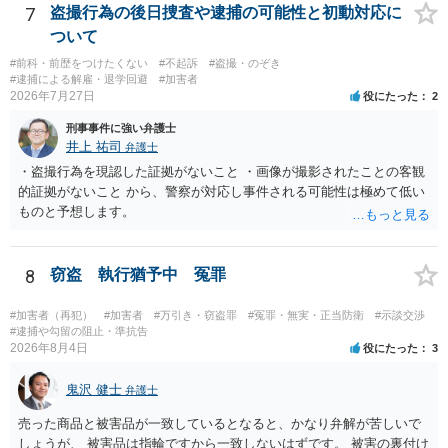
7
盗撮行為の後日捜査や逮捕の可能性と初動対応に
くなるわけではありません。ですから，本件では，意図的だと疑われ
ついて
ることはないと思います。その雰囲気は，当たってしまった女性にも
伝わっていたのでしょう。ですから大丈夫です。なお，故意は，主観
#前科・前歴をつけたくない
#不起訴
#盗撮・のぞき
面の話なので，防犯カメラの映像で決められることはありません。本
#逮捕による解雇・退学回避
#加害者
2026年7月27日
人の話（故意を否認する話）が実際の状況と矛盾しないかだけの話で
役にたった
2
す。 ②について 犯人性が特定できませんから，逮捕や呼出の可能性は
刑事事件に強い弁護士
ないと思います。 ③について ②がないので，③はそもそもないことが
井上 祐司
弁護士
前提なので，期間も考えなくて大丈夫です。 というわけで，本件は大
・盗撮行為を現認した証拠がないこと ・画像が撮影されたことの客観
丈夫ですから，今後，同じような不安に襲われることがないように気
的証拠がないこと から、警察が対応し事件される可能性は極めて低い
をつけてくださいね。それが一番大事です。
ものと予想します。
8
窃盗 執行猶予中 冤罪
#加害者（再犯）
#加害者
#万引き・窃盗罪
#冤罪・無実・正当防衛
#示談交渉
#逮捕や勾留の阻止・準抗告
2026年8月4日
役にたった
3
鬼沢 健士
弁護士
売った商品と被害品が一致しているとなると、かなり弁解が苦しいで
しょうが、 被害品は指輪ですから一致しないはずです。 被害の裏付け