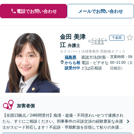
電話でお問い合わせ
メールでお問い合わせ
金田 美津
千葉県
インタビュ
ーを見る
江
弁護士
ネクスパート法律事務所 西船橋オフィス
営業時間：09:
福島県
面談方法(対面・
からも相
電話・ビデオな
00~21:00（土
談受付中
ど)は応相談
日祝日）
加害者側
【全国13拠点／24時間受付】痴漢・盗撮・不同意わいせつで逮捕され
たら、すぐにご相談ください。刑事事件の示談交渉の経験豊富な弁護
士がスピード対応します！不起訴・早期釈放を目指して粘りの弁護活
動を行います。