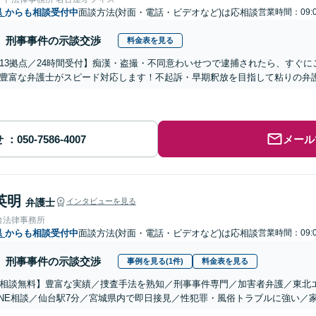
県
からも相談受付中
面談方法(対面・電話・ビデオなど)は応相談
営業時間：09:
刑事事件の示談交渉
料金表を見る
13拠点／24時間受付】痴漢・盗撮・不同意わいせつで逮捕されたら、すぐ
豊富な弁護士がスピード対応します！不起訴・早期釈放を目指して粘りの弁
せ
メール
英明
弁護士
インタビューを見る
台法律事務所
県
からも相談受付中
面談方法(対面・電話・ビデオなど)は応相談
営業時間：09:
刑事事件の示談交渉
事例を見る(1件)
料金表を見る
相談無料】豊富な実績／捜査手法を熟知／刑事事件専門／加害者弁護／東北
INE相談／仙台駅7分／宮城県内で即日接見／性犯罪・風俗トラブルに強い／