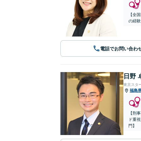
【全国
の経験
電話でお問い合わ
日野 
東京スタ
福島
【刑事
ド重視
門】