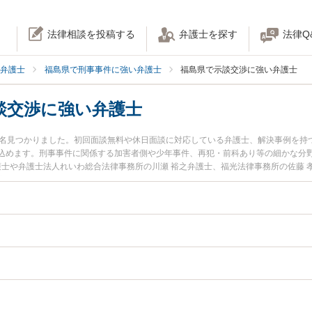
法律相談を投稿する
弁護士を探す
法律Q
弁護士
福島県で刑事事件に強い弁護士
福島県で示談交渉に強い弁護士
談交渉に強い弁護士
6名見つかりました。初回面談無料や休日面談に対応している弁護士、解決事例を持
込めます。刑事事件に関係する加害者側や少年事件、再犯・前科あり等の細かな分
護士や弁護士法人れいわ総合法律事務所の川瀬 裕之弁護士、福光法律事務所の佐藤
夜間に発生した刑事事件の示談交渉のトラブルを今すぐに弁護士に相談したい』『
刑事事件の示談交渉を法律相談できる福島県内の弁護士に相談予約したい』などで