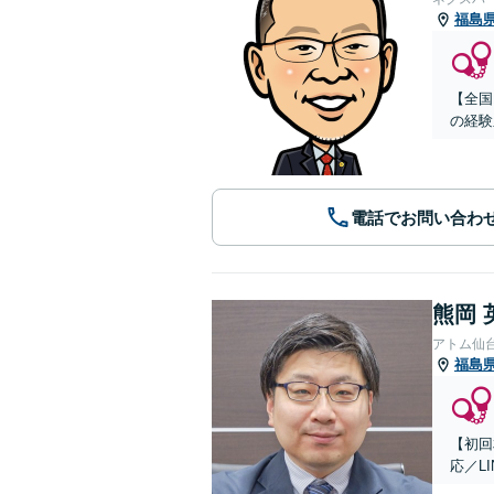
福島
【全国
の経験
電話でお問い合わ
熊岡 
アトム仙
福島
【初回
応／L