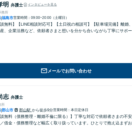
孝明
弁護士
インタビューを見る
事務所
県
福島市
営業時間：09:00~20:00（土曜日）
|
談無料】【LINE相談対応可】【土日祝の相談可】【駐車場完備】離婚
産、企業法務など、依頼者さまと想いを分かち合いながら丁寧にサポー
メールでお問い合わせ
尚志
弁護士
務所
県
郡山市
郡山駅
から徒歩9分
営業時間：本日定休日
|
談無料（債務整理・離婚不倫に限る）】丁寧な対応で依頼者さまの不安
／借金・債務整理など幅広く取り扱っています。ひとりで抱え込まずお