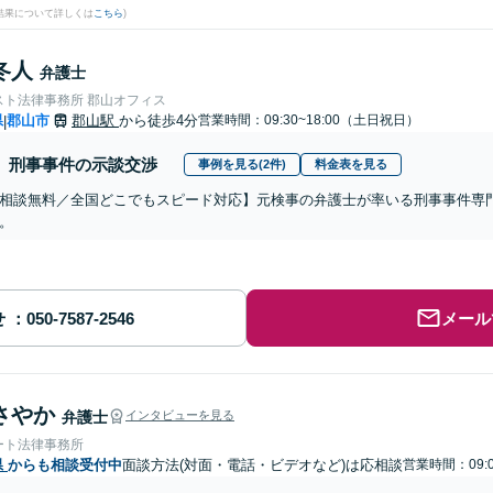
結果について詳しくは
こちら
)
冬人
弁護士
スト法律事務所 郡山オフィス
県
郡山市
郡山駅
から徒歩4分
営業時間：09:30~18:00（土日祝日）
|
刑事事件の示談交渉
事例を見る(2件)
料金表を見る
相談無料／全国どこでもスピード対応】元検事の弁護士が率いる刑事事件専
。
せ
メール
さやか
弁護士
インタビューを見る
ート法律事務所
県
からも相談受付中
面談方法(対面・電話・ビデオなど)は応相談
営業時間：09: