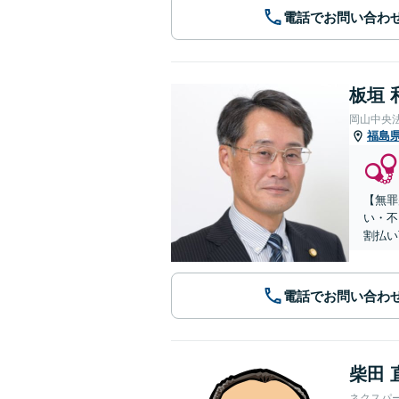
電話でお問い合わ
板垣 
岡山中央
福島
【無罪
い・不
割払い
電話でお問い合わ
柴田 
ネクスパ