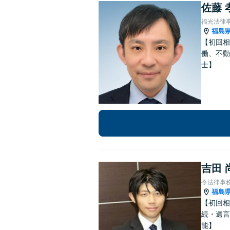
佐藤 
福光法律
福島
【初回相
働、不動
士】
吉田 
令法律事
福島
【初回相
続・遺言
能】