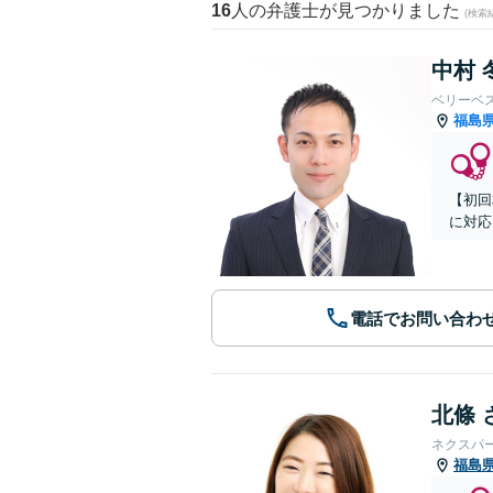
16
人の弁護士が見つかりました
(検索
中村 
ベリーベ
福島
【初回
に対応
電話でお問い合わ
北條 
ネクスパ
福島