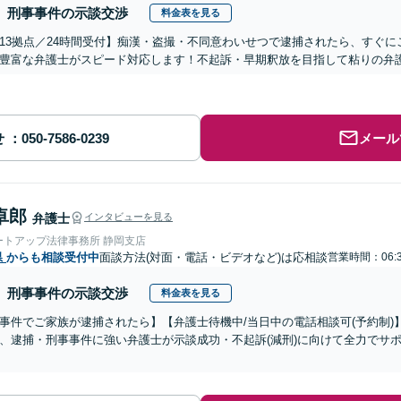
刑事事件の示談交渉
料金表を見る
13拠点／24時間受付】痴漢・盗撮・不同意わいせつで逮捕されたら、すぐ
豊富な弁護士がスピード対応します！不起訴・早期釈放を目指して粘りの弁
せ
メール
卓郎
弁護士
インタビューを見る
ートアップ法律事務所 静岡支店
県
からも相談受付中
面談方法(対面・電話・ビデオなど)は応相談
営業時間：06:
刑事事件の示談交渉
料金表を見る
事件でご家族が逮捕されたら】【弁護士待機中/当日中の電話相談可(予約制
、逮捕・刑事事件に強い弁護士が示談成功・不起訴(減刑)に向けて全力でサ