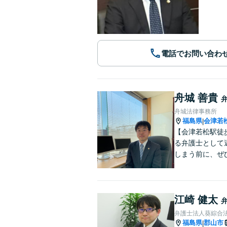
電話でお問い合わ
舟城 善貴
舟城法律事務所
福島県
会津若
|
【会津若松駅徒
る弁護士として
しまう前に、ぜ
江崎 健太
弁護士法人葵綜合法
福島県
郡山市
|