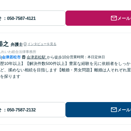
せ
メール
裕之
弁護士
インタビューを見る
人れいわ総合法律事務所
県
会津若松市
会津若松駅
から徒歩10分
営業時間：本日定休日
|
歴10年以上】【解決件数500件以上】豊富な経験を元に依頼者をしっ
ど、揉めない相続を目指します【離婚・男女問題】離婚は人それぞれ置
を探ります
せ
メール