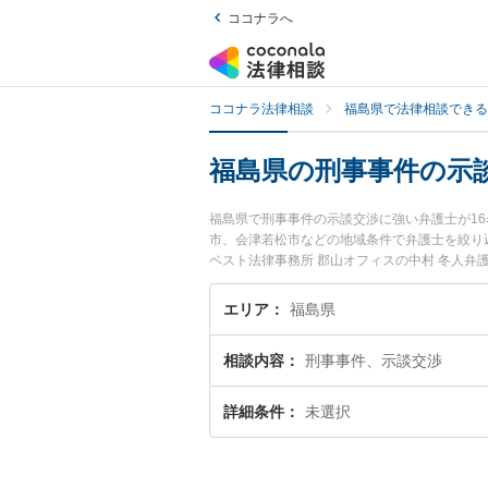
ココナラへ
ココナラ法律相談
福島県で法律相談できる
福島県の刑事事件の示
福島県で刑事事件の示談交渉に強い弁護士が1
市、会津若松市などの地域条件で弁護士を絞り
ベスト法律事務所 郡山オフィスの中村 冬人弁
みなどが注目されています。『福島県で土日や
近くの弁護士を検索したい』『初回相談無料で
エリア
福島県
相談内容
刑事事件、示談交渉
詳細条件
未選択