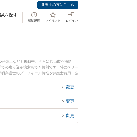
弁護士の方はこちら
&Aを探す
閲覧履歴
マイリスト
ログイン
つ弁護士なども掲載中。さらに郡山市や福島
野での絞り込み検索もでき便利です。特にベリー
 孝明弁護士のプロフィール情報や弁護士費用、強
刑事事件の示談交渉のトラブル解決の実績豊富な
お困りの相談者さんにおすすめです。
変更
変更
変更