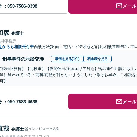
せ
メール
和彦
弁護士
法律事務所
県
からも相談受付中
面談方法(対面・電話・ビデオなど)は応相談
営業時間：本
刑事事件の示談交渉
事例を見る(1件)
料金表を見る
判決5回獲得】【元検事】【夜間休日/全国エリア対応】冤罪事件弁護にも注
当に疑われている・前科/前歴が付かないようにしたい等はお早めにご相談を
可】
せ
メール
直哉
弁護士
インタビューを見る
ート法律事務所 名古屋オフィス