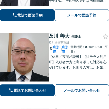
を中心に、その他の身近な法律問題も
広く取り扱っております。一人で悩ま
ず、まずはお気軽にご相談ください
電話で面談予約
メールで面談予約
【オンライン相談可能】【完全個室】
【駐車場あり】【山形駅11分】
及川 善大
弁護士
及川法律事務所
山形
山形
営業時間：09:00~17:00（平
|
県
市
日）
【休日／夜間相談可】【法テラス利用
可】依頼者の方に寄り添った対応を心
がけています。お困りの方は、お気軽
にご相談ください。
電話でお問い合わせ
メールでお問い合わせ