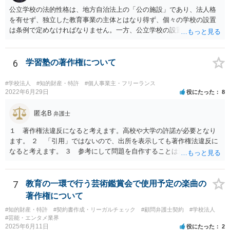
が、ご相談のケースのような事案が裁判沙汰になることが現実的には
公立学校の法的性格は、地方自治法上の「公の施設」であり、法人格
ほぼないため、今後も裁判例が積み重なる可能性がきわめて低く、ど
を有せず、独立した教育事業の主体とはなり得ず、個々の学校の設置
ちらの解釈が正しいのかについて司法の判断が下されることがないも
は条例で定めなければなりません。一方、公立学校の設置者である地
のと思われます。
方公共団体は地方自治法上「法人とする。」と規定され、法律上の権
利義務の主体となる法人格を有し、教育事業の主体となっています。
ちなみに、公立学校は教育行政組織上の取扱いとしては「教育機関」
6
学習塾の著作権について
であり、校舎・校地等は地方自治法上「行政財産」とされています。
#学校法人
#知的財産・特許
#個人事業主・フリーランス
2022年6月29日
役にたった
8
匿名B
弁護士
１ 著作権法違反になると考えます。高校や大学の許諾が必要となり
ます。 ２ 「引用」ではないので、出所を表示しても著作権法違反に
なると考えます。 ３ 参考にして問題を自作することは違法とならな
いと考えますが、例だけだと何とも判断しかねます ４ トリミングし
たとしてもそのまま貼り付けると著作権法違反となる可能性が高いで
す。 市販の問題集を購入して、それを解かせることは問題ないです
7
教育の一環で行う芸術鑑賞会で使用予定の楽曲の
が、複製となると「私的複製」とはならないので著作権法上問題とな
著作権について
ると思います。 いちど著作権取り扱っている弁護士にご相談いただい
#知的財産・特許
#契約書作成・リーガルチェック
#顧問弁護士契約
#学校法人
たほうがよろしいかと思います。
#芸能・エンタメ業界
2025年6月11日
役にたった
2