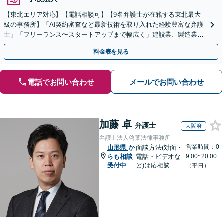
【東北エリア対応】【電話相談可】【9名弁護士が在籍する東北最大
級の事務所】「AI契約審査など最新技術を取り入れた経験豊富な弁護
士」「フリーランス〜スタートアップまで幅広く」建設業、製造業、
不動産業、飲食業、IT業、介護・福祉など
料金表を見る
電話でお問い合わせ
メールでお問い合わせ
加藤 卓
弁護士
大阪府
弁護士法人啓葉法律事務所
営業時間：0
山形県
か
面談方法(対面・
らも相談
電話・ビデオな
9:00~20:00
受付中
ど)は応相談
（平日）