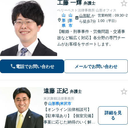
工藤 一輝
弁護士
ベリーベスト法律事務所 山形オフィス
山
山
山形駅
か
営業時間：09:30~2
形
形
|
1:00（平日）
ら徒歩7分
県
市
【離婚・刑事事件・労働問題・交通事
故など幅広く対応】各分野の専門チー
ムがお客様をサポートします。
電話でお問い合わせ
メールでお問い合わせ
遠藤 正紀
弁護士
米沢舞鶴法律事務所
山形県
米沢市
|
【オンライン法律相談可】
詳細を見
【駐車場あり】【個室完備】
る
事案に応じた納得のいく解決