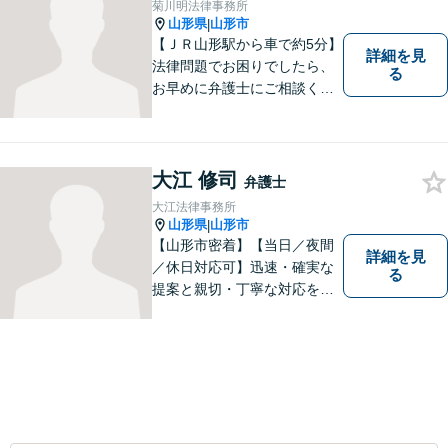
菊川明法律事務所
山形県
山形市
|
【ＪＲ山形駅から車で約5分】
詳細を見
法律問題でお困りでしたら、
る
お早めに弁護士にご相談くだ
さい。 依頼者様の抱えていら
っしゃる不安や、ご希望を丁
寧にお伺いいたします。
大江 修司
弁護士
大江法律事務所
山形県
山形市
|
【山形市密着】【当日／夜間
詳細を見
／休日対応可】迅速・確実な
る
提案と親切・丁寧な対応をい
たします。必ず皆様のお力に
なりますので、お気軽にご相
談下さい。【法テラス利用
可】不安や問題について法的
リスクを説明し、見通しを立
て、より良い解決に導くお手
伝いをいたします。