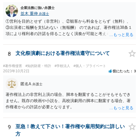
企業法務に強い弁護士
並木 重伸
弁護士
①営利を目的とせず（非営利）、②観客から料金をとらず（無料）、
③出演者に報酬を支払わない（無報酬） のであれば、著作権法38条１
項により権利者の許諾を得ることなく演奏が可能と考えられます。 参
加費無料とのことですし、おそらく営利活動の一環として行われるも
のではないと思われますので、③次第と思われます。
8
文化祭演劇における著作権法遵守について
#著作権侵害
#知的財産・特許
#学校法人
#個人・プライベート
2023年10月2日
役にたった
3
匿名A
弁護士
著作権法上の非営利上演の場合、脚本を翻案することがそもそもでき
ません。既存の映画や小説を、高校演劇用の脚本に翻案する場合、著
作権者からの許諾が必要となります。
9
至急！教えて下さい！著作権や雇用契約に詳しい
方