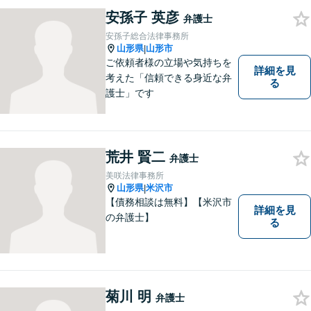
律サポートを提供する」こと
安孫子 英彦
を常に意識し、依頼者のお悩
弁護士
み解決に全力を注ぎます。ま
安孫子総合法律事務所
ずは、お気軽にご相談くださ
山形県
山形市
|
い。
ご依頼者様の立場や気持ちを
詳細を見
考えた「信頼できる身近な弁
る
護士」です
荒井 賢二
弁護士
美咲法律事務所
山形県
米沢市
|
【債務相談は無料】【米沢市
詳細を見
の弁護士】
る
菊川 明
弁護士