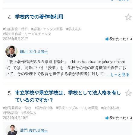
違反の可能性があります。
4
学校内での著作物利用
#知的財産・特許
#芸能・エンタメ業界
#学校法人
#契約書作成・リーガルチェック
2026年5月21日
役にたった
3
細川 大介
弁護士
「改正著作権法第３５条運用指針」（https://sartras.or.jp/unyoshishi
n/）では、同条にいう「授業」を「学校その他の教育機関の責任にお
いて、その管理下で教育を担任する者が学習者に対して実施する教育
活動」と定義しています。 該当例として講義・実習、特別活動（学
級活動・クラブ活動・学校行事等）、部活動、課外補習授業等を、該
当しない例として自主的なボランティア活動・保護者会・ＰＴＡ活動
5
市立学校や県立学校は、学校として法人格を有し
等を列挙しています。 本件をこれに当てはめますと、 ①主体である学
ているのですか？
校司書は、学校図書館法第６条第１項上「専ら学校図書館の職務に従
#教育委員会・学校
#国や自治体
#学校トラブル・いじめ問題
#自治体法務
事する職員」と位置づけられ、運用指針にいう「教育を担任する者」
#行政訴訟
#学校法人
に該当しません。 ②活動内容も、特別活動・学校行事等ではなく、図
2024年4月10日
役にたった
3
書館独自の読書推進活動であり、該当例のいずれにも当たりません。
したがって、本件展示は「授業の過程」要件を満たさず、３５条によ
濵門 俊也
弁護士
る適法化はできないと考えられます。 ただし、繰り返しになります