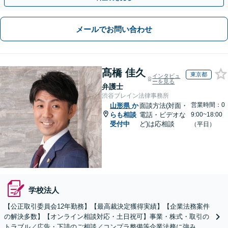
メールでお問い合わせ
髙橋 佳久
東京都
インタビュ
ーを見る
弁護士
渋谷ブレイン法律事務所
営業時間：0
山形県
か
面談方法(対面・
らも相談
電話・ビデオな
9:00~18:00
受付中
ど)は応相談
（平日）
学校法人
【公正取引委員会12年勤務】【最高裁決定獲得実績】【企業法務案件
の解決多数】【オンライン相談対応・土日祝可】事業・株式・取引の
トラブル／広告・下請のご相談／コンプラ整備等企業法務に強み。株