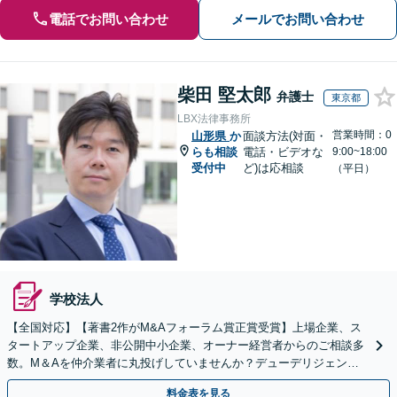
電話でお問い合わせ
メールでお問い合わせ
柴田 堅太郎
弁護士
東京都
LBX法律事務所
営業時間：0
山形県
か
面談方法(対面・
らも相談
電話・ビデオな
9:00~18:00
受付中
ど)は応相談
（平日）
学校法人
【全国対応】【著書2作がM&Aフォーラム賞正賞受賞】上場企業、ス
タートアップ企業、非公開中小企業、オーナー経営者からのご相談多
数。M＆Aを仲介業者に丸投げしていませんか？デューデリジェンス
や契約書作成・交渉はお任せください【初回無料】
料金表を見る