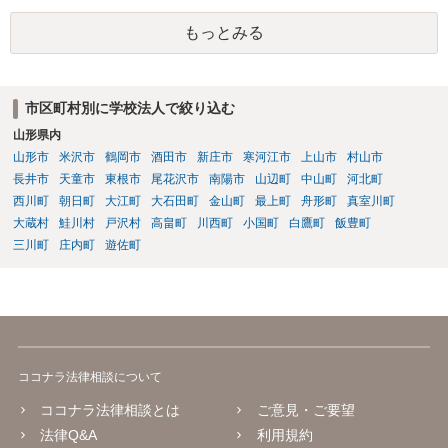
工場見学等のアクティビティは、旅行商品ではなく授業に付随した無
もっとみる
償の交流・学習機会として整理すること。 ・宿泊・交通・レンタカー
等の契約主体および支払は常にクライアント本人と事業者の間で完結
させ、日本語講師は予約手続や支払の代理・媒介・取次・窓口を担わ
ないこと。 ・利用規約・免責条項では、①講師は旅行業者ではなく運
市区町村別に学校法人で絞り込む
送・宿泊等のサービス提供者とは独立した立場であること、②参加者
山形県内
の移動・アクティビティ参加は自己の判断と責任によること、③講師
の故意・重大な過失を除く範囲で事故等についての責任を限定するこ
山形市
米沢市
鶴岡市
酒田市
新庄市
寒河江市
上山市
村山市
とを明示すること。 この辺りは意識して書類等を作成された方がよろ
長井市
天童市
東根市
尾花沢市
南陽市
山辺町
中山町
河北町
しいかと思います。 公開の場で個別具体的な内容に従って回答するの
西川町
朝日町
大江町
大石田町
金山町
最上町
舟形町
真室川町
にも限界がありますので、資料などを持参の上、弁護士の相談される
大蔵村
鮭川村
戸沢村
高畠町
川西町
小国町
白鷹町
飯豊町
ことをお勧めします。
三川町
庄内町
遊佐町
ココナラ法律相談について
ココナラ法律相談とは
ご意見・ご要望
法律Q&A
利用規約