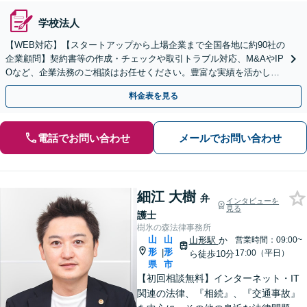
学校法人
【WEB対応】【スタートアップから上場企業まで全国各地に約90社の
企業顧問】契約書等の作成・チェックや取引トラブル対応、M&AやIP
Oなど、企業法務のご相談はお任せください。豊富な実績を活かし的
確に対応を進めてまいります。
料金表を見る
電話でお問い合わせ
メールでお問い合わせ
細江 大樹
弁
インタビューを
見る
護士
樹氷の森法律事務所
山
山
山形駅
か
営業時間：09:00~
形
形
|
17:00（平日）
ら徒歩10分
県
市
【初回相談無料】インターネット・IT
関連の法律、『相続』、『交通事故』