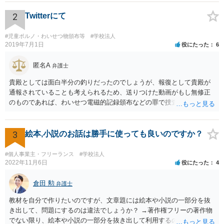
2
Twitterにて
#児童ポルノ・わいせつ物頒布等
#学校法人
2019年7月1日
役にたった
6
匿名A
弁護士
貴殿としては面白半分の釣りだったのでしょうが、報復として貴殿が
通報されていることも考えられるため、送りつけた動画がもし無修正
のものであれば、わいせつ電磁的記録頒布などの罪で捜査の対象にな
ることもあり得るでしょう。逮捕まではされなくとも、ある日突然警
察が自宅に来て、パソコンの中身を見られたり事情聴取を受けたりす
る可能性はゼロとは言えません。このようなことが繰り返されないこ
3
絵本,小説のお話は勝手に使っても良いのですか？
とを望みます。 まあ警察もこのような軽微な事案まではなかなか手が
回らないと思いますが。 それと、動画についてＫ高校の名前が挙がっ
#個人事業主・フリーランス
#学校法人
ていますが、学校名を特定する根拠が不明でデマの可能性がある場
2022年11月6日
役にたった
4
合、その高校名を拡散する行為は不適切と思われます。私学の場合、
学校法人の名誉を毀損したとして損害賠償を求められる可能性も否定
倉田 勲
弁護士
できません。
教材を自分で作りたいのですが、文章題には絵本や小説の一部分を抜
き出して、問題にするのは違法でしょうか？ →著作権フリーの著作物
でない限り、絵本や小説の一部分を抜き出して利用するのは著作権法