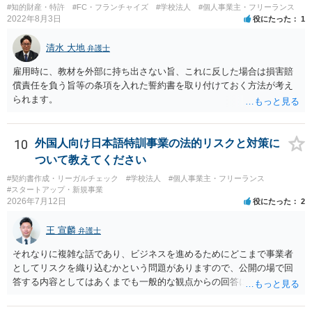
#知的財産・特許
#FC・フランチャイズ
#学校法人
#個人事業主・フリーランス
2022年8月3日
役にたった
1
清水 大地
弁護士
雇用時に、教材を外部に持ち出さない旨、これに反した場合は損害賠
償責任を負う旨等の条項を入れた誓約書を取り付けておく方法が考え
られます。
10
外国人向け日本語特訓事業の法的リスクと対策に
ついて教えてください
#契約書作成・リーガルチェック
#学校法人
#個人事業主・フリーランス
#スタートアップ・新規事業
2026年7月12日
役にたった
2
王 宣麟
弁護士
それなりに複雑な話であり、ビジネスを進めるためにどこまで事業者
としてリスクを織り込むかという問題がありますので、公開の場で回
答する内容としてはあくまでも一般的な観点からの回答になります
が、 全体的な方向性でいえば、 ・提供するサービスの中心を「日本語
授業・言語コーチング」と明確に位置付け、サーフィンや農業体験、