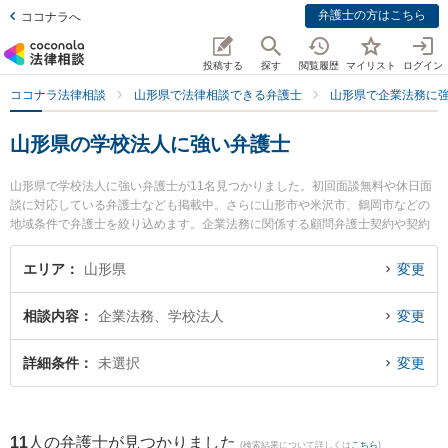
弁護士の方はこちら
ココナラへ
投稿する
探す
閲覧履歴
マイリスト
ログイン
ココナラ法律相談
山形県で法律相談できる弁護士
山形県で企業法務に
山形県の学校法人に強い弁護士
山形県で学校法人に強い弁護士が11名見つかりました。初回面談無料や休日面
談に対応している弁護士なども掲載中。さらに山形市や米沢市、鶴岡市などの
地域条件で弁護士を絞り込めます。企業法務に関係する顧問弁護士契約や契約
書作成・リーガルチェック、雇用契約書・就業規則作成等の細かな分野での絞
り込み検索もでき便利です。特に菊川明法律事務所の森本 健一弁護士や樹氷の
エリア
山形県
変更
森法律事務所の細江 大樹弁護士、及川法律事務所の及川 善大弁護士のプロフィ
ール情報や弁護士費用、強みなどが注目されています。『山形県で土日や夜間
相談内容
企業法務、学校法人
変更
に発生した学校法人のトラブルを今すぐに弁護士に相談したい』『学校法人の
トラブル解決の実績豊富な近くの弁護士を検索したい』『初回相談無料で学校
法人を法律相談できる山形県内の弁護士に相談予約したい』などでお困りの相
詳細条件
未選択
変更
談者さんにおすすめです。
11
人の弁護士が見つかりました
(検索結果について詳しくは
こちら
)