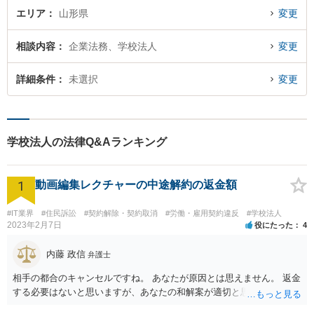
エリア
山形県
変更
相談内容
企業法務、学校法人
変更
詳細条件
未選択
変更
学校法人の法律Q&Aランキング
1
動画編集レクチャーの中途解約の返金額
#IT業界
#住民訴訟
#契約解除・契約取消
#労働・雇用契約違反
#学校法人
2023年2月7日
役にたった
4
内藤 政信
弁護士
相手の都合のキャンセルですね。 あなたが原因とは思えません。 返金
する必要はないと思いますが、あなたの和解案が適切と思います。