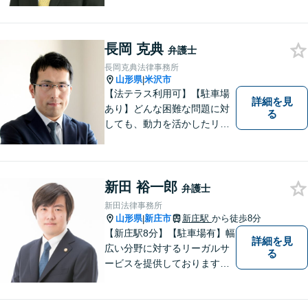
をサポートします！
長岡 克典
弁護士
長岡克典法律事務所
山形県
米沢市
|
【法テラス利用可】【駐車場
詳細を見
あり】どんな困難な問題に対
る
しても、動力を活かしたリー
ガルサービスをご提供させて
いただきます。ご依頼いただ
いた案件は1日でも早く解決す
るよう努力することで早期解
新田 裕一郎
弁護士
決を目指します。 お気軽にご
新田法律事務所
相談ください。
山形県
新庄市
新庄駅
から徒歩8分
|
【新庄駅8分】【駐車場有】幅
詳細を見
広い分野に対するリーガルサ
る
ービスを提供しております。
「依頼者のために何ができる
かをとことん考え、最善の法