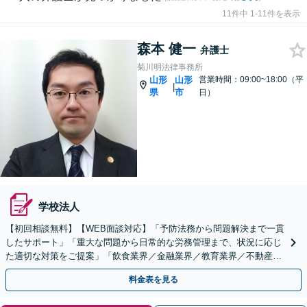
11件中 1-11件を表示
森本 健一
弁護士
菊川明法律事務所
山形
山形
営業時間：09:00~18:00（平
|
県
市
日）
学校法人
【初回相談無料】【WEB面談対応】「予防法務から問題解決まで一貫
したサポート」「重大な問題から日常的な労務管理まで、状況に応じ
た適切な対策をご提案」「飲食業界／金融業界／教育業界／不動産・
建設業界／メーカー・製造業など」【休日・夜間相談可】
料金表を見る