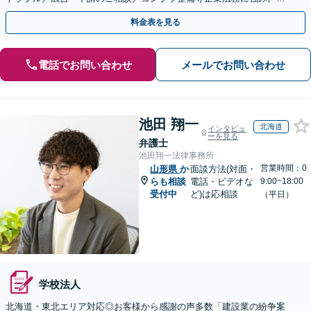
式の相続／誹謗中傷対策／不動産問題まで幅広く対応！
料金表を見る
電話でお問い合わせ
メールでお問い合わせ
池田 翔一
北海道
インタビュ
ーを見る
弁護士
池田翔一法律事務所
営業時間：0
山形県
か
面談方法(対面・
らも相談
電話・ビデオな
9:00~18:00
受付中
ど)は応相談
（平日）
学校法人
北海道・東北エリア対応◎お客様から感謝の声多数「建設業の紛争案