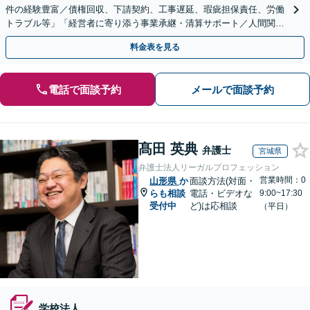
件の経験豊富／債権回収、下請契約、工事遅延、瑕疵担保責任、労働
トラブル等」「経営者に寄り添う事業承継・清算サポート／人間関係
を含め総合的アドバイス」顧問契約／WEB面談／夜間相談
料金表を見る
電話で面談予約
メールで面談予約
髙田 英典
弁護士
宮城県
弁護士法人リーガルプロフェッション
営業時間：0
山形県
か
面談方法(対面・
らも相談
電話・ビデオな
9:00~17:30
受付中
ど)は応相談
（平日）
学校法人