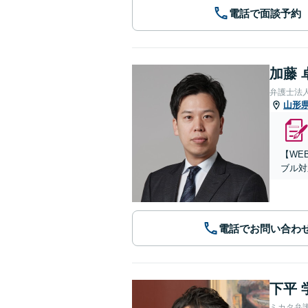
電話で面談予約
加藤 
弁護士法
山形
【WE
ブル対
電話でお問い合わ
下平 
ミカタ弁