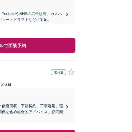
utubeやSNSの広告規制、カスハ
ビュー・ドラフトなどに対応。
ルで面談予約
北海道
日定休日
／債権回収、下請契約、工事遅延、瑕
関係を含め総合的アドバイス」顧問契