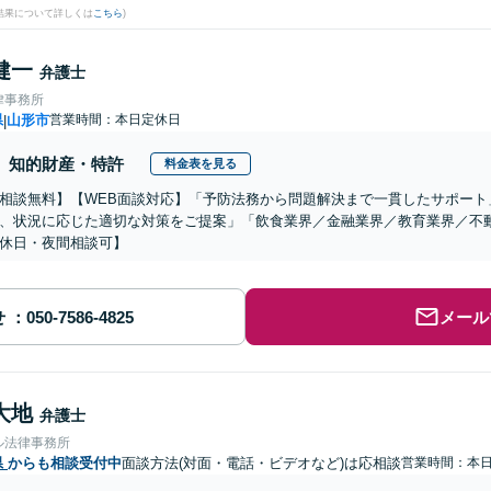
結果について詳しくは
こちら
)
健一
弁護士
律事務所
県
山形市
営業時間：本日定休日
|
知的財産・特許
料金表を見る
相談無料】【WEB面談対応】「予防法務から問題解決まで一貫したサポート
、状況に応じた適切な対策をご提案」「飲食業界／金融業界／教育業界／不
休日・夜間相談可】
せ
メール
大地
弁護士
ル法律事務所
県
からも相談受付中
面談方法(対面・電話・ビデオなど)は応相談
営業時間：本