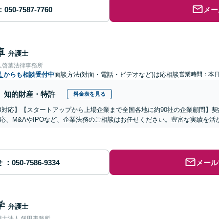
メー
卓
弁護士
人啓葉法律事務所
県
からも相談受付中
面談方法(対面・電話・ビデオなど)は応相談
営業時間：本
知的財産・特許
料金表を見る
B対応】【スタートアップから上場企業まで全国各地に約90社の企業顧問】
応、M&AやIPOなど、企業法務のご相談はお任せください。豊富な実績を
せ
メール
学
弁護士
護士法人 飯田事務所