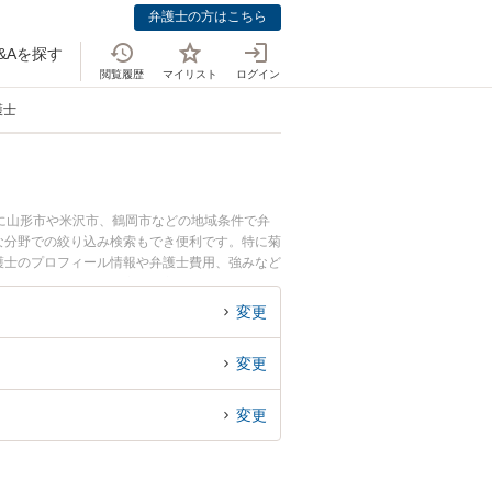
弁護士の方はこちら
&Aを探す
閲覧履歴
マイリスト
ログイン
護士
に山形市や米沢市、鶴岡市などの地域条件で弁
な分野での絞り込み検索もでき便利です。特に菊
弁護士のプロフィール情報や弁護士費用、強みなど
特許のトラブル解決の実績豊富な近くの弁護士を
におすすめです。
変更
変更
変更