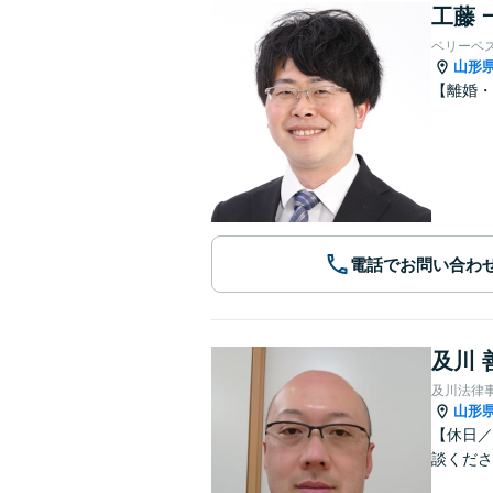
工藤 
ベリーベ
山形
【離婚・
電話でお問い合わ
及川 
及川法律
山形
【休日／
談くださ