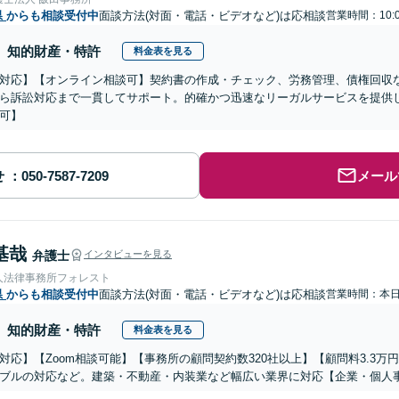
県
からも相談受付中
面談方法(対面・電話・ビデオなど)は応相談
営業時間：10:
知的財産・特許
料金表を見る
対応】【オンライン相談可】契約書の作成・チェック、労務管理、債権回収
ら訴訟対応まで一貫してサポート。的確かつ迅速なリーガルサービスを提供
可】
せ
メール
基哉
弁護士
インタビューを見る
人法律事務所フォレスト
県
からも相談受付中
面談方法(対面・電話・ビデオなど)は応相談
営業時間：本
知的財産・特許
料金表を見る
対応】【Zoom相談可能】【事務所の顧問契約数320社以上】【顧問料3.3
ブルの対応など。建築・不動産・内装業など幅広い業界に対応【企業・個人