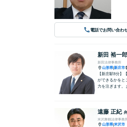
電話でお問い合わ
新田 裕一
新田法律事務所
山形県
新庄市
|
【新庄駅8分】
ができるかをと
力を注ぎます。
遠藤 正紀
米沢舞鶴法律事務
山形県
米沢市
|