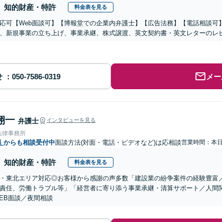
知的財産・特許
料金表を見る
応可【Web面談可】【博報堂での企業内弁護士】【広告法務】【電話相談可】Yo
、新規事業の立ち上げ、事業承継、株式譲渡、英文契約書・英文レターのレ
せ
メー
翔一
弁護士
インタビューを見る
法律事務所
県
からも相談受付中
面談方法(対面・電話・ビデオなど)は応相談
営業時間：本
知的財産・特許
料金表を見る
・東北エリア対応◎お客様から感謝の声多数「建設業の紛争案件の経験豊富
責任、労働トラブル等」「経営者に寄り添う事業承継・清算サポート／人間
EB面談／夜間相談