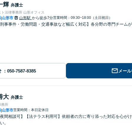
一輝
弁護士
スト法律事務所 山形オフィス
県
山形市
山形駅
から徒歩7分
営業時間：09:30~18:00（土日祝日）
|
刑事事件・労働問題・交通事故など幅広く対応】各分野の専門チームが
せ
メール
善大
弁護士
事務所
県
山形市
営業時間：本日定休日
|
夜間相談可】【法テラス利用可】依頼者の方に寄り添った対応を心がけ
い。