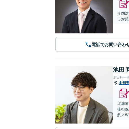
全国対
ラ対策
電話でお問い合わ
池田 
池田翔一
山形
北海道
疵担保
約／W