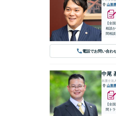
山形
【全国
相談か
間相談
電話でお問い合わ
中尾 
弁護士法
山形
【全国
間トラ