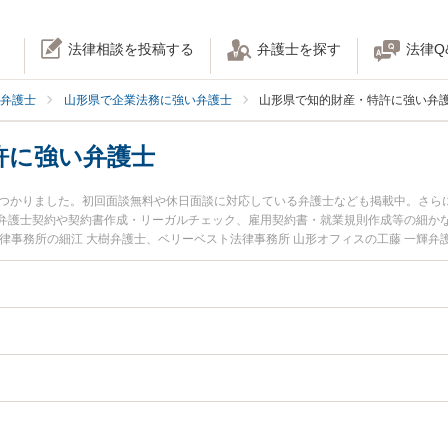
法律相談を投稿する
弁護士を探す
法律Q
弁護士
山形県で企業法務に強い弁護士
山形県で知的財産・特許に強い弁
許に強い弁護士
見つかりました。初回面談無料や休日面談に対応している弁護士なども掲載中。さら
弁護士契約や契約書作成・リーガルチェック、雇用契約書・就業規則作成等の細か
律事務所の細江 大樹弁護士、ベリーベスト法律事務所 山形オフィスの工藤 一輝
発生した知的財産・特許のトラブルを今すぐに弁護士に相談したい』『知的財産・
を法律相談できる山形県内の弁護士に相談予約したい』などでお困りの相談者さん