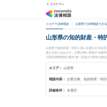
ココナラへ
ココナラ法律相談
山形県で法律相談できる
山形県の知的財産・特
山形県で知的財産・特許に強い弁護士が10名
護士を絞り込めます。企業法務に関係する顧問
川明法律事務所の森本 健一弁護士や樹氷の森法
が注目されています。『山形県で土日や夜間に
検索したい』『初回相談無料で知的財産・特許
エリア
山形県
相談内容
企業法務、知的財産・特許
詳細条件
未選択