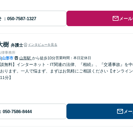
せ
メール
大樹
弁護士
インタビューを見る
法律事務所
県
山形市
山形駅
から徒歩10分
営業時間：本日定休日
|
談無料】インターネット・IT関連の法律、『相続』、『交通事故』を
おります。一人で悩まず、まずはお気軽にご相談ください【オンライン
11分】
メー