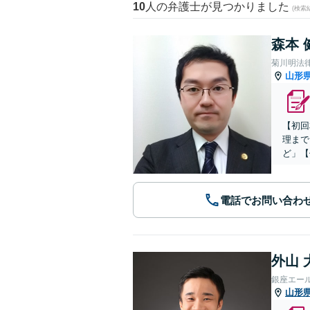
10
人の弁護士が見つかりました
(検索
森本 
菊川明法
山形
【初回
理まで
ど」【
電話でお問い合わ
外山 
銀座エー
山形