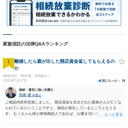
家族信託の法律Q&Aランキング
1
離婚したら親が出した開店資金返してもらえるの
か
#家族信託
#契約書・借用書なし
2020年7月17日
役にたった
18
相続・遺言に強い弁護士
髙橋 優
弁護士
ご相談内容拝見致しました。 開店資金を支出された親御さんが亡くな
られているということですと、相続が発生しているところとなりま
す。 むぅちゃん様が単独相続人であれば、お書き頂いたような方法で
ご主人に書面を書いてもらうことで対応は可能かと思います。 他にも
相続人おられるということであれば、他の相続人との協議が必要とな