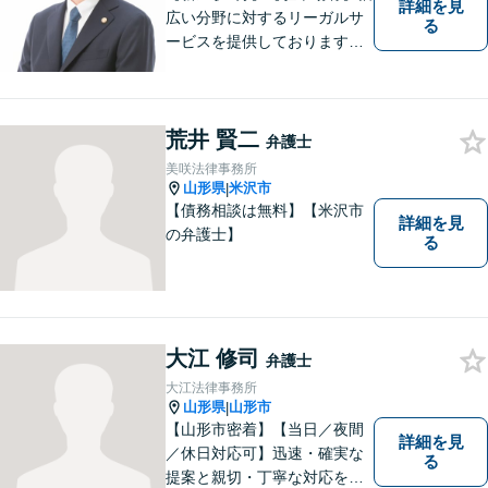
詳細を見
広い分野に対するリーガルサ
る
ービスを提供しております。
「依頼者のために何ができる
かをとことん考え、最善の法
律サポートを提供する」こと
荒井 賢二
を常に意識し、依頼者のお悩
弁護士
み解決に全力を注ぎます。ま
美咲法律事務所
ずは、お気軽にご相談くださ
山形県
米沢市
|
い。
【債務相談は無料】【米沢市
詳細を見
の弁護士】
る
大江 修司
弁護士
大江法律事務所
山形県
山形市
|
【山形市密着】【当日／夜間
詳細を見
／休日対応可】迅速・確実な
る
提案と親切・丁寧な対応をい