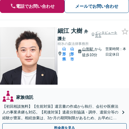
電話でお問い合わせ
メールでお問い合わせ
細江 大樹
弁
インタビューを
見る
護士
樹氷の森法律事務所
山
山
山形駅
から
営業時間：本
形
形
|
日定休日
徒歩10分
県
市
家族信託
【初回相談無料】【生前対策】遺言書の作成から執行、会社や医療法
人の事業承継も対応。【死後対策】遺産分割協議・調停、遺留分等の
経験が豊富。相続放棄は、3か月の期間制限があるため、お早めにご
相談ください。【オンライン面談可】【無料駐車場あり】
料金表を見る