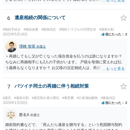
するかどうかは、あなたとお父さんの妹さんとの関係などを総合的に
考えてご判断いただくのが良いと思います。
6
遺産相続の関係について
#相続手続き
#相続放棄
#家族信託
#相続トラブルの代理交渉
#遺産分割
2022年5月18日
役にたった
2
理崎 智英
弁護士
＞再婚してもし父が亡くなった場合借金を払うのは誰になりますか？
ちなみに再婚相手にも2人の子供がいます。 戸籍を母側に変えれば払
う義務もなくなりますか？ お父様の法定相続人は、再婚相手とご相談
者様なので、お父様の借金はご相談者様も相続することになります。
戸籍がどこにあるのかは関係ありません。 ただし、お父様が亡くなっ
たことを知ってから３か月以内に家庭裁判所にて「相続放棄」の手続
7
バツイチ同士の再婚に伴う相続対策
をすれば、ご相談者様はお父様の借金は相続しません。
#遺言
#遺産分割
#遺言執行者の選任
#養育費
#口座凍結解除
#家族信託
2020年1月20日
役にたった
2
匿名A
弁護士
婚前契約書などで、「死んだら遺産を贈与する」という死因贈与契約