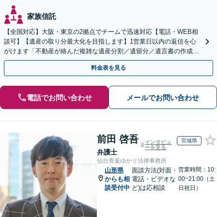
家族信託
【全国対応】大阪・東京の2拠点でチームで迅速対応【電話・WEB相
談可】【遺産の取り分最大化を目指します】1営業日以内の返信を心
がけます「不動産が絡んだ複雑な遺産分割／遺留分／遺言書の作成・
執行／事業承継など、お任せください」【休日相談あり】
料金表を見る
電話でお問い合わせ
メールでお問い合わせ
前田 啓吾
宮城県
インタビュ
ーを見る
弁護士
仙台青葉ゆかり法律事務所
営業時間：10:
山形県
面談方法(対面・
からも相
電話・ビデオな
00~21:00（土
談受付中
ど)は応相談
日祝日）