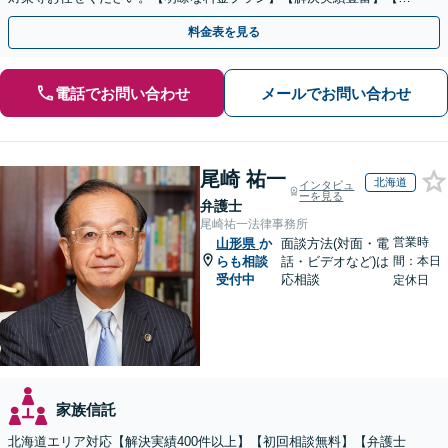
話相談可】
料金表を見る
電話でお問い合わせ
メールでお問い合わせ
尾崎 祐一
北海道
インタビュ
ーを見る
弁護士
尾崎祐一法律事務所
営業時
山形県
か
面談方法(対面・電
らも相談
話・ビデオなど)は
間：本日
受付中
応相談
定休日
家族信託
北海道エリア対応【解決実績400件以上】【初回相談無料】【弁護士