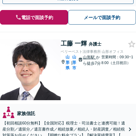
電話で面談予約
メールで面談予約
工藤 一輝
弁護士
ベリーベスト法律事務所 山形オフィス
山
山
山形駅
か
営業時間：09:30~1
形
形
|
8:00（土日祝日）
ら徒歩7分
県
市
家族信託
【初回相談60分無料】【全国対応】税理士・司法書士と連携可能！遺
産分割／遺留分／遺言書作成／相続放棄／相続人・財産調査／相続税
対策等お任せください。【明瞭な料金プラン】【解決実績豊富】【電