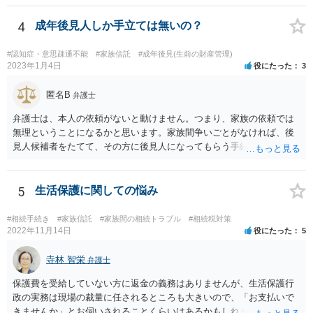
4
成年後見人しか手立ては無いの？
#認知症・意思疎通不能
#家族信託
#成年後見(生前の財産管理)
2023年1月4日
役にたった
3
匿名B
弁護士
弁護士は、本人の依頼がないと動けません。つまり、家族の依頼では
無理ということになるかと思います。家族間争いごとがなければ、後
見人候補者をたてて、その方に後見人になってもらう手続をすすめた
ほうが、今後もいろいろやりやすくなると思います。
5
生活保護に関しての悩み
#相続手続き
#家族信託
#家族間の相続トラブル
#相続税対策
2022年11月14日
役にたった
5
寺林 智栄
弁護士
保護費を受給していない方に返金の義務はありませんが、生活保護行
政の実務は現場の裁量に任されるところも大きいので、「お支払いで
きませんか」とお伺いされることくらいはあるかもしれません。 通報