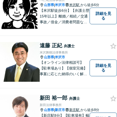
べに花法律事務所
相談ください。
山形県
米沢市
米沢駅
から徒歩6分
|
【米沢駅徒歩6分】【弁護士歴
詳細を見
15年以上】離婚／相続／交通
る
事故／借金／消費者問題な
ど、さまざまな問題に対応可
能です！まずはお気軽にご相
談ください。
遠藤 正紀
弁護士
米沢舞鶴法律事務所
山形県
米沢市
|
【オンライン法律相談可】
詳細を見
【駐車場あり】【個室完備】
る
事案に応じた納得のいく解決
をサポートします！
新田 裕一郎
弁護士
新田法律事務所
山形県
新庄市
新庄駅
から徒歩8分
|
【新庄駅8分】【駐車場有】幅