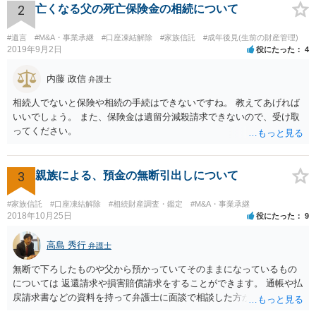
るところです。 また、当該点とは別にご主人から貸付ではなく贈与で
2
亡くなる父の死亡保険金の相続について
あると主張される可能性がございます。 その場合には、貸付であるこ
とを伺わせる事情をどれだけ積み重ねることが出来るか、というとこ
#遺言
#M&A・事業承継
#口座凍結解除
#家族信託
#成年後見(生前の財産管理)
ろとなります。 返済の事実や、返済を約束するメール等です。 金額の
2019年9月2日
役にたった
4
大きさや状況を考えると、一つ一つの問題を解決し、万が一に備えて
おく方が宜しいかと思います。 緊急という訳ではないかと思います
内藤 政信
弁護士
が、事前準備が早い方が有効な手段が増える傾向にありますので、早
相続人でないと保険や相続の手続はできないですね。 教えてあげれば
目に弁護士を入れられることを御検討頂くと良いかと思います。
いいでしょう。 また、保険金は遺留分減殺請求できないので、受け取
ってください。
3
親族による、預金の無断引出しについて
#家族信託
#口座凍結解除
#相続財産調査・鑑定
#M&A・事業承継
2018年10月25日
役にたった
9
高島 秀行
弁護士
無断で下ろしたものや父から預かっていてそのままになっているもの
については 返還請求や損害賠償請求をすることができます。 通帳や払
戻請求書などの資料を持って弁護士に面談で相談した方がよいと思い
ます。