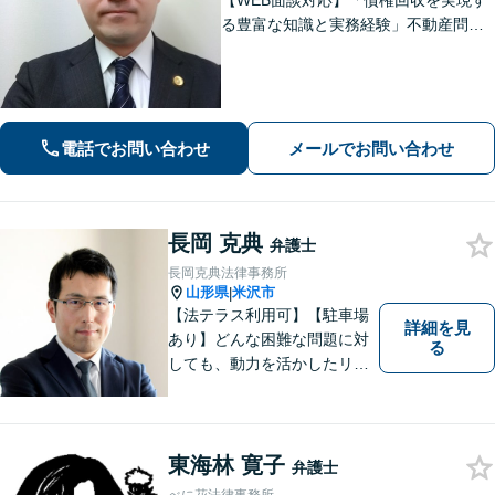
【WEB面談対応】「債権回収を実現す
る豊富な知識と実務経験」不動産問
題：賃貸借契約書の作成から入居者と
のトラブル対応まで、オーナーさまの
立場に立った解決をご提案します。
【休日・夜間相談可】
電話でお問い合わせ
メールでお問い合わせ
長岡 克典
弁護士
長岡克典法律事務所
山形県
米沢市
|
【法テラス利用可】【駐車場
詳細を見
あり】どんな困難な問題に対
る
しても、動力を活かしたリー
ガルサービスをご提供させて
いただきます。ご依頼いただ
いた案件は1日でも早く解決す
るよう努力することで早期解
東海林 寛子
弁護士
決を目指します。 お気軽にご