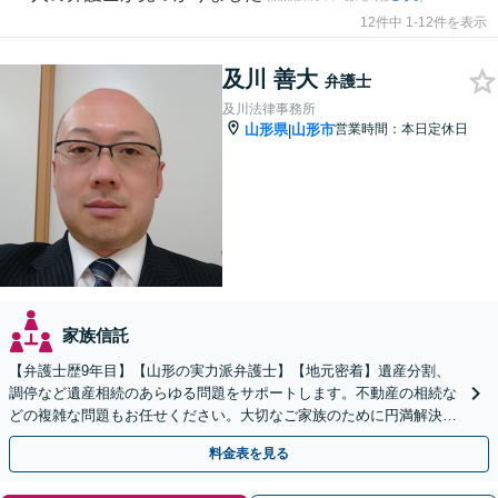
12件中 1-12件を表示
及川 善大
弁護士
及川法律事務所
山形県
山形市
営業時間：本日定休日
|
家族信託
【弁護士歴9年目】【山形の実力派弁護士】【地元密着】遺産分割、
調停など遺産相続のあらゆる問題をサポートします。不動産の相続な
どの複雑な問題もお任せください。大切なご家族のために円満解決を
目指します】
料金表を見る