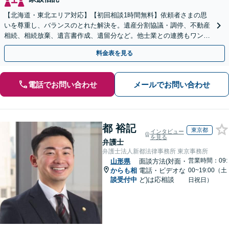
【北海道・東北エリア対応】【初回相談1時間無料】依頼者さまの思
いを尊重し、バランスのとれた解決を。遺産分割協議・調停、不動産
相続、相続放棄、遺言書作成、遺留分など。他士業との連携もワンス
トップで対応します【休日・夜間面談OK】
料金表を見る
電話でお問い合わせ
メールでお問い合わせ
都 裕記
東京都
インタビュー
を見る
弁護士
弁護士法人新都法律事務所 東京事務所
営業時間：09:
山形県
面談方法(対面・
からも相
電話・ビデオな
00~19:00（土
談受付中
ど)は応相談
日祝日）