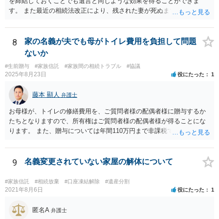
を締結しておくことでも遺言と同じような効果を得ることができま
す。 また最近の相続法改正により、残された妻が死ぬまで家に住み続
けられる権利として「配偶者居住権」という制度が設けられましたの
で、その制度を活用する方法も考えられます。 もし契約書の作成まで
視野に入れておられる場合は、お近くの弁護士、できれば相続に強い
8
家の名義が夫でも母がトイレ費用を負担して問題
弁護士にご相談なさるとよいでしょう。
ないか
#生前贈与
#家族信託
#家族間の相続トラブル
#協議
2025年8月23日
役にたった
1
藤本 顯人
弁護士
お母様が、トイレの修繕費用を、ご質問者様の配偶者様に贈与するか
たちとなりますので、所有権はご質問者様の配偶者様が得ることにな
ります。 また、贈与については年間110万円まで非課税であり、トイ
レの修繕費であればこの枠内に収まると思います。
9
名義変更されていない家屋の解体について
#家族信託
#相続放棄
#口座凍結解除
#遺産分割
2021年8月6日
役にたった
1
匿名A
弁護士