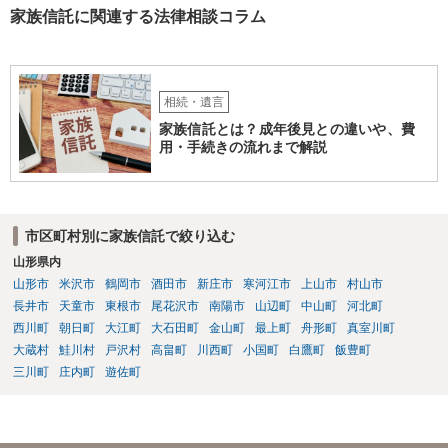
家族信託に関連する法律相談コラム
相続・遺言
家族信託とは？成年後見との違いや、費
用・手続きの流れまで解説
市区町村別に家族信託で絞り込む
山形県内
山形市
米沢市
鶴岡市
酒田市
新庄市
寒河江市
上山市
村山市
長井市
天童市
東根市
尾花沢市
南陽市
山辺町
中山町
河北町
西川町
朝日町
大江町
大石田町
金山町
最上町
舟形町
真室川町
大蔵村
鮭川村
戸沢村
高畠町
川西町
小国町
白鷹町
飯豊町
三川町
庄内町
遊佐町