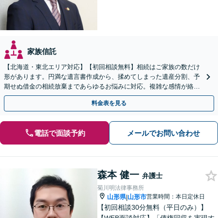
家族信託
【北海道・東北エリア対応】【初回相談無料】相続はご家族の数だけ
形があります。円満な遺言書作成から、揉めてしまった遺産分割、予
期せぬ借金の相続放棄まであらゆるお悩みに対応。複雑な感情が絡む
相続トラブルもまずはご相談ください。WEB面談可。
料金表を見る
電話で面談予約
メールでお問い合わせ
森本 健一
弁護士
菊川明法律事務所
山形県
山形市
営業時間：本日定休日
|
【初回相談30分無料（平日のみ）】