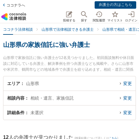
弁護士の方はこちら
ココナラへ
投稿する
探す
閲覧履歴
マイリスト
ログイン
ココナラ法律相談
山形県で法律相談できる弁護士
山形県で相続・遺言
山形県の家族信託に強い弁護士
山形県で家族信託に強い弁護士が12名見つかりました。初回面談無料や休日面
談に対応している弁護士、解決事例を持つ弁護士なども掲載中。さらに山形市
や米沢市、鶴岡市などの地域条件で弁護士を絞り込めます。相続・遺言に関係
する家族間の相続トラブルや認知症の相続、遺産分割等の細かな分野での絞り
込み検索もでき便利です。特に及川法律事務所の及川 善大弁護士や樹氷の森法
エリア
山形県
変更
律事務所の細江 大樹弁護士、ベリーベスト法律事務所 山形オフィスの工藤 一
輝弁護士のプロフィール情報や弁護士費用、強みなどが注目されています。
相談内容
相続・遺言、家族信託
変更
『山形県で土日や夜間に発生した家族信託のトラブルを今すぐに弁護士に相談
したい』『家族信託のトラブル解決の実績豊富な近くの弁護士を検索したい』
『初回相談無料で家族信託を法律相談できる山形県内の弁護士に相談予約した
詳細条件
未選択
変更
い』などでお困りの相談者さんにおすすめです。
12
人の弁護士が見つかりました
(検索結果について詳しくは
こちら
)