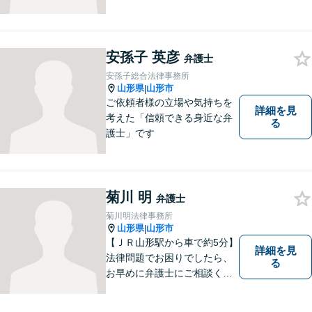
たします。必ず皆様のお力に
なりますので、お気軽にご相
談下さい。【法テラス利用
可】不安や問題について法的
安孫子 英彦
弁護士
リスクを説明し、見通しを立
安孫子総合法律事務所
て、より良い解決に導くお手
山形県
山形市
|
伝いをいたします。
ご依頼者様の立場や気持ちを
詳細を見
考えた「信頼できる身近な弁
る
護士」です
菊川 明
弁護士
菊川明法律事務所
山形県
山形市
|
【ＪＲ山形駅から車で約5分】
詳細を見
法律問題でお困りでしたら、
る
お早めに弁護士にご相談くだ
さい。 依頼者様の抱えていら
っしゃる不安や、ご希望を丁