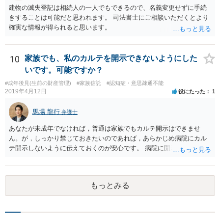
建物の滅失登記は相続人の一人でもできるので、名義変更せずに手続
きすることは可能だと思われます。 司法書士にご相談いただくとより
確実な情報が得られると思います。
10
家族でも、私のカルテを開示できないようにした
いです。可能ですか？
#成年後見(生前の財産管理)
#家族信託
#認知症・意思疎通不能
2019年4月12日
役にたった
1
馬場 龍行
弁護士
あなたが未成年でなければ，普通は家族でもカルテ開示はできませ
ん。が，しっかり禁じておきたいのであれば，あらかじめ病院にカル
テ開示しないように伝えておくのが安心です。 病院に開示しないよう
に伝える書面を作ることはできますが，それがなくても開示はされる
可能性は低いのでコストパフォーマンスとしてはどうかなという感じ
がします。
もっとみる