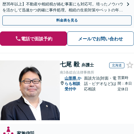
歴35年以上】不動産や相続税が絡む事案にも対応可。培ったノウハウ
を活かして迅速かつ的確に事件処理。相続の生前対策やペットの年金
システムもお任せ【完全個室】【自衛隊前駅8分】
料金表を見る
電話で面談予約
メールでお問い合わせ
七尾 毅
弁護士
北海道
南3条総合法律事務所
営業時
山形県
か
面談方法(対面・電
らも相談
話・ビデオなど)は
間：本日
受付中
応相談
定休日
家族信託