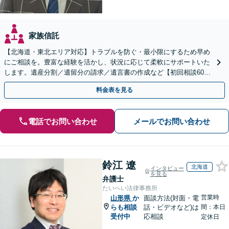
家族信託
【北海道・東北エリア対応】トラブルを防ぐ・最小限にするため早め
にご相談を。豊富な経験を活かし、状況に応じて柔軟にサポートいた
します。遺産分割／遺留分の請求／遺言書の作成など【初回相談60分
無料】【オンライン相談可能】
料金表を見る
電話でお問い合わせ
メールでお問い合わせ
鈴江 遼
北海道
インタビュー
を見る
弁護士
たいへい法律事務所
営業時
山形県
か
面談方法(対面・電
らも相談
話・ビデオなど)は
間：本日
受付中
応相談
定休日