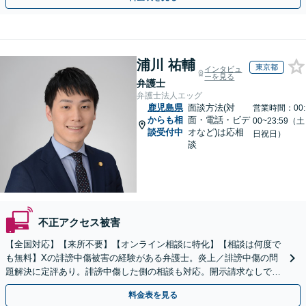
浦川 祐輔
東京都
インタビュ
ーを見る
弁護士
弁護士法人エッグ
鹿児島県
面談方法(対
営業時間：00:
からも相
面・電話・ビデ
00~23:59（土
談受付中
オなど)は応相
日祝日）
談
不正アクセス被害
【全国対応】【来所不要】【オンライン相談に特化】【相談は何度で
も無料】Xの誹謗中傷被害の経験がある弁護士。炎上／誹謗中傷の問
題解決に定評あり。誹謗中傷した側の相談も対応。開示請求なしで本
人の特定ができる場合もあり。
料金表を見る