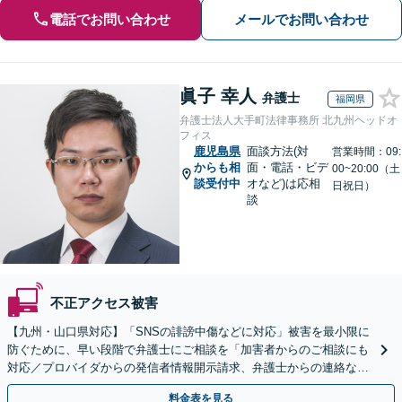
電話でお問い合わせ
メールでお問い合わせ
眞子 幸人
弁護士
福岡県
弁護士法人大手町法律事務所 北九州ヘッドオ
フィス
鹿児島県
面談方法(対
営業時間：09:
からも相
面・電話・ビデ
00~20:00（土
談受付中
オなど)は応相
日祝日）
談
不正アクセス被害
【九州・山口県対応】「SNSの誹謗中傷などに対応」被害を最小限に
防ぐために、早い段階で弁護士にご相談を「加害者からのご相談にも
対応／プロバイダからの発信者情報開示請求、弁護士からの連絡な
ど」法人の風評被害対策にも対応【休日・夜間相談可】
料金表を見る