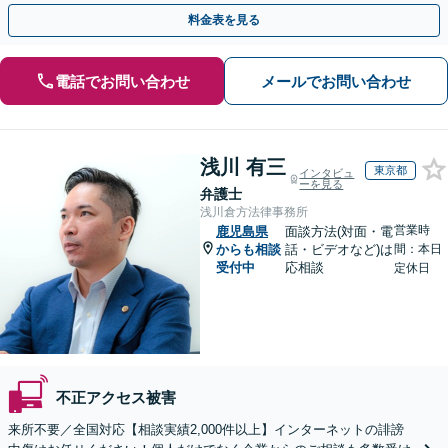
【WEB面談OK&解決実績豊富】【千葉中央駅4分】
料金表を見る
電話でお問い合わせ
メールでお問い合わせ
浅川 有三
東京都
インタビュ
ーを見る
弁護士
浅川倉方法律事務所
営業時
鹿児島県
面談方法(対面・電
からも相談
話・ビデオなど)は
間：本日
受付中
応相談
定休日
不正アクセス被害
来所不要／全国対応【相談実績2,000件以上】インターネットの誹謗