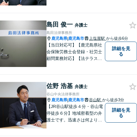
重視した対応に自信あり。依
頼者さまに納得いくまで心の
うちを話してもらったうえ
島田 俊一
で、お悩みの解決に向けて丁
弁護士
寧にアドバイスしていきま
島田法律事務所
す。
鹿児島県
鹿児島市
上塩屋駅
から徒歩6分
|
【当日対応可】【鹿児島県社
詳細を見
会保険労務士会登録・社労士
る
顧問業務対応】【法テラス対
応】【初回３０分無料】【上
塩屋電停から徒歩6分】【駐車
場有り】
佐野 浩基
弁護士
谷山中央法律事務所
鹿児島県
鹿児島市
谷山駅
から徒歩3分
|
【JR谷山駅徒歩４分・谷山電
詳細を見
停徒歩６分】地域密着型の弁
る
護士です。迅速さは何よりの
誠実さと考えています。ぜ
ひ、お気軽にご相談くださ