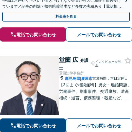
中傷はお任せください！個人だけでなく企業からのご相談も多数受け
ています／記事の削除・損害賠償請求など多数の実績あり【電話相談
可】【初回相談無料】【夜間休日面談可】
料金表を見る
電話でお問い合わせ
メールでお問い合わせ
堂薗 広
弁護
インタビューを見
る
士
堂薗法律事務所
鹿児島県
鹿屋市
営業時間：本日定休日
|
【3回まで相談無料】男女・離婚問題、
労働事件、刑事事件、交通事故、遺産
相続・遺言、債務整理・破産など、幅
広く対応しています。【休日・夜間も
対応】どこに相談したらいいか分から
ない場合、まずは堂園法律事務所まで
ご相談ください。
電話でお問い合わせ
メールでお問い合わせ