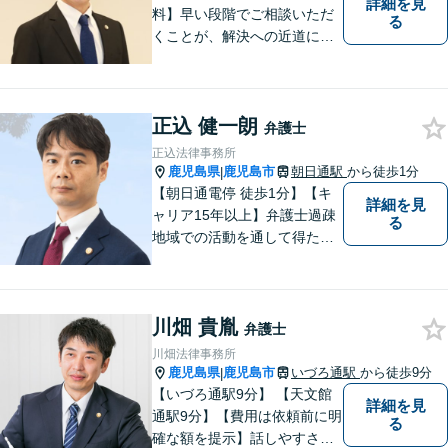
詳細を見
料】早い段階でご相談いただ
る
くことが、解決への近道にな
ります。これからどう動くの
がよいのか、一人で悩まず一
緒に整理していきましょう。
正込 健一朗
どんなご相談でも、どうぞお
弁護士
気軽にお声がけください。
正込法律事務所
【電話・WEB相談も対応可
鹿児島県
鹿児島市
朝日通駅
から徒歩1分
|
能】
【朝日通電停 徒歩1分】【キ
詳細を見
ャリア15年以上】弁護士過疎
る
地域での活動を通して得た経
験とノウハウを生かした弁護
活動。依頼者の内面に真摯に
向き合い、多角的な視点で最
川畑 貴胤
適な解決策をご提案します
弁護士
川畑法律事務所
鹿児島県
鹿児島市
いづろ通駅
から徒歩9分
|
【いづろ通駅9分】 【天文館
詳細を見
通駅9分】【費用は依頼前に明
る
確な額を提示】話しやすさを