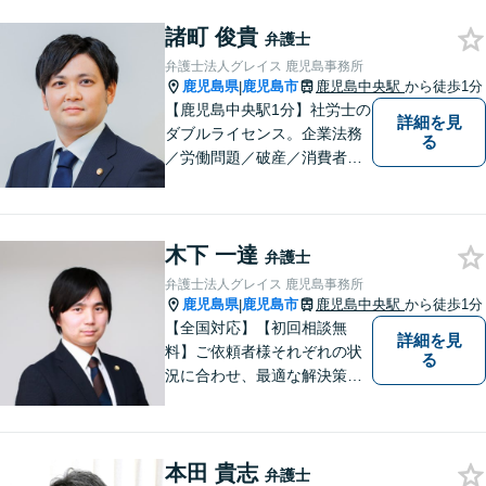
い。
諸町 俊貴
弁護士
弁護士法人グレイス 鹿児島事務所
鹿児島県
鹿児島市
鹿児島中央駅
から徒歩1分
|
【鹿児島中央駅1分】社労士の
詳細を見
ダブルライセンス。企業法務
る
／労働問題／破産／消費者問
題・詐欺／インターネット問
題に注力。前職は古物商に従
事し、商材の販売管理・経営
木下 一達
をしておりました。丁寧なヒ
弁護士
アリングで、ご相談の全容を
弁護士法人グレイス 鹿児島事務所
明らかにし、納得のいく解決
鹿児島県
鹿児島市
鹿児島中央駅
から徒歩1分
|
を目指します。
【全国対応】【初回相談無
詳細を見
料】ご依頼者様それぞれの状
る
況に合わせ、最適な解決策を
ご提案します。緊急のご相談
にも迅速に対応いたします。
一つひとつの問題に丁寧に向
本田 貴志
き合い、解決までしっかりサ
弁護士