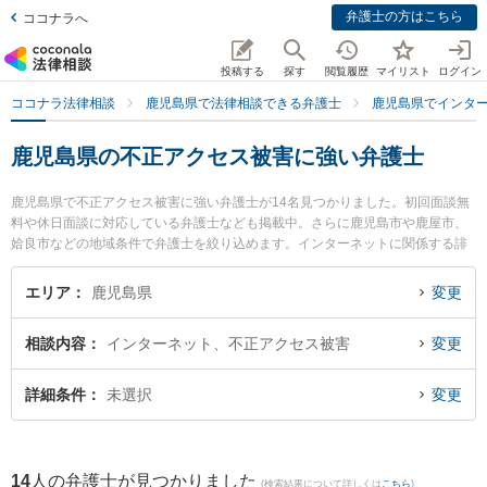
弁護士の方はこちら
ココナラへ
投稿する
探す
閲覧履歴
マイリスト
ログイン
ココナラ法律相談
鹿児島県で法律相談できる弁護士
鹿児島県でインタ
鹿児島県の不正アクセス被害に強い弁護士
鹿児島県で不正アクセス被害に強い弁護士が14名見つかりました。初回面談無
料や休日面談に対応している弁護士なども掲載中。さらに鹿児島市や鹿屋市、
姶良市などの地域条件で弁護士を絞り込めます。インターネットに関係する誹
謗中傷や名誉毀損、個人特定等の細かな分野での絞り込み検索もでき便利で
す。特に堂薗法律事務所の堂薗 広弁護士や堂免法律事務所の上福元 尚之弁護
エリア
鹿児島県
変更
士、弁護士法人グレイス 鹿児島事務所の竹井 一真弁護士のプロフィール情報や
弁護士費用、強みなどが注目されています。『鹿児島県で土日や夜間に発生し
相談内容
インターネット、不正アクセス被害
変更
た不正アクセス被害のトラブルを今すぐに弁護士に相談したい』『不正アクセ
ス被害のトラブル解決の実績豊富な近くの弁護士を検索したい』『初回相談無
料で不正アクセス被害を法律相談できる鹿児島県内の弁護士に相談予約した
詳細条件
未選択
変更
い』などでお困りの相談者さんにおすすめです。
14
人の弁護士が見つかりました
(検索結果について詳しくは
こちら
)