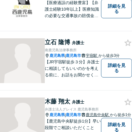
【医療過誤の経験豊富】【弁
詳細を見
護士経験10年以上】医療知識
る
の必要な交通事故の賠償金請
求、後遺障害等級申請はお任
せ。手術後の後遺症に疑問の
ある人もお気軽にご相談くだ
立石 隆博
さい。依頼者様との信頼関係
弁護士
を大切に解決へ向けて尽力い
南鹿児島法律事務所
たします。【休日・夜間対応
鹿児島県
鹿児島市
宇宿駅
から徒歩3分
|
可】
【JR宇宿駅徒歩３分】弁護士
詳細を見
に相談してもいいのかを考え
る
る前に、お話をお聞かせくだ
さい。刑事・男女問題・借金
など幅広く対応◎お一人おひ
とりにとって最適な解決方法
木藤 翔太
をご提案いたします。
弁護士
弁護士法人グレイス 鹿児島事務所
鹿児島県
鹿児島市
鹿児島中央駅
から徒歩1分
|
【鹿児島中央駅徒歩1分】早い
詳細を見
段階でご相談いただくこと
る