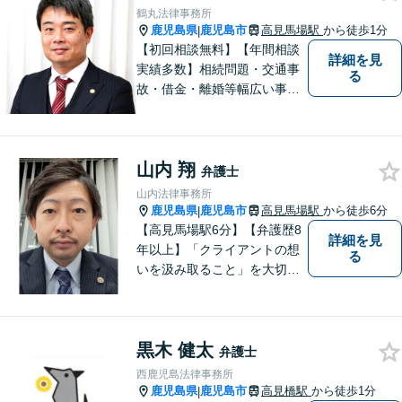
ポートします。【電話・WEB
鶴丸法律事務所
相談も対応可能】
鹿児島県
鹿児島市
高見馬場駅
から徒歩1分
|
【初回相談無料】【年間相談
詳細を見
実績多数】相続問題・交通事
る
故・借金・離婚等幅広い事件
に対応しています。親しみや
すい弁護士が、依頼者様のた
めに、最良の結果を追求しま
山内 翔
す。困ったらすぐにご相談く
弁護士
ださい。
山内法律事務所
鹿児島県
鹿児島市
高見馬場駅
から徒歩6分
|
【高見馬場駅6分】【弁護歴8
詳細を見
年以上】「クライアントの想
る
いを汲み取ること」を大切に
し弁護を行います。ご相談の
際には、皆様の胸の内を詳し
くお聞かせください。納得の
黒木 健太
いく解決になるよう、精一杯
弁護士
尽力いたします。【対応分野
西鹿児島法律事務所
多数！】
鹿児島県
鹿児島市
高見橋駅
から徒歩1分
|