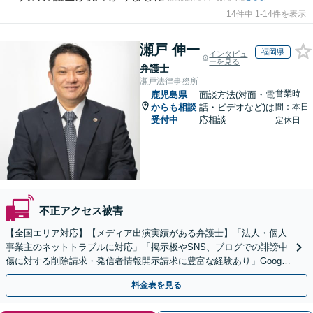
14件中 1-14件を表示
瀬戸 伸一
福岡県
インタビュ
ーを見る
弁護士
瀬戸法律事務所
営業時
鹿児島県
面談方法(対面・電
からも相談
話・ビデオなど)は
間：本日
受付中
応相談
定休日
不正アクセス被害
【全国エリア対応】【メディア出演実績がある弁護士】「法人・個人
事業主のネットトラブルに対応」「掲示板やSNS、ブログでの誹謗中
傷に対する削除請求・発信者情報開示請求に豊富な経験あり」Google
口コミの削除請求・賠償請求のご相談はお任せ
料金表を見る