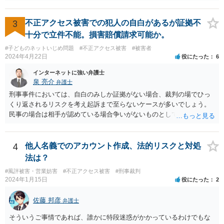
応じて対処していくことになると思います。
3
不正アクセス被害での犯人の自白があるが証拠不
十分で立件不能。損害賠償請求可能か。
#子どものネットいじめ問題
#不正アクセス被害
#被害者
2024年4月22日
役にたった
6
インターネットに強い弁護士
泉 亮介
弁護士
刑事事件においては、自白のみしか証拠がない場合、裁判の場でひっ
くり返されるリスクを考え起訴まで至らないケースが多いでしょう。
民事の場合は相手が認めている場合争いがないものとして請求が認め
られる可能性はありますが、上記のリスクは同様にあるかと思われま
す。
4
他人名義でのアカウント作成、法的リスクと対処
法は？
#風評被害・営業妨害
#不正アクセス被害
#刑事裁判
2024年1月15日
役にたった
2
佐藤 邦彦
弁護士
そういうご事情であれば、誰かに特段迷惑がかかっているわけでもな