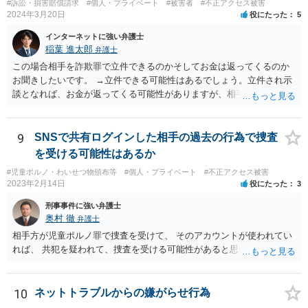
#訴訟・損害賠償請求
#個人・プライベート
#被害者
#不正アクセス被害
う場合は慎重に検討される必要があるでしょう。
2024年3月20日
役にたった
5
インターネットに強い弁護士
稲葉 進太郎
弁護士
この場合相手を詐欺罪で立件できるのかそしてお金は返ってくるのか
お聞きしたいです。 →立件できる可能性はあるでしょう。立件され示
談となれば、お金が返ってくる可能性がありますが、相手方がお金を
使い切ってしまいお金を持っていなければ返金してもらえないことも
あり得るでしょう。
9
SNSで共有ログインした相手の過去の行為で捜査
を受ける可能性はあるか
#児童ポルノ・わいせつ物頒布等
#個人・プライベート
#不正アクセス被害
2023年2月14日
役にたった
3
刑事事件に強い弁護士
奥村 徹
弁護士
相手方が児童ポルノ罪で捜査を受けて、 そのアカウントが使われてい
れば、 共犯を疑われて、捜査を受ける可能性があると思います。
10
ネットトラブルからの嫌がらせ行為