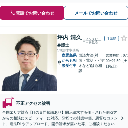
電話でお問い合わせ
メールでお問い合わせ
坪内 清久
千葉県
インタビュ
ーを見る
弁護士
Sfil法律事務所
鹿児島県
面談方法(対
営業時間：07:
からも相
面・電話・ビデ
00~21:59（土
談受付中
オなど)は応相
日祝日）
談
不正アクセス被害
全国エリア対応【ITの専門知識あり】開示請求する側・された側双方
からの相談にスピーディーに対応。SNSでの誹謗中傷、悪質なコメン
ト、違法DLやアップロード、開示請求が届いた等、ご相談ください