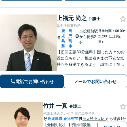
上福元 尚之
弁護士
堂免法律事務所
鹿
鹿
市役所前駅
営業時間：08:00~
児
児
21:00（土日祝
から徒歩2
|
島
島
日）
分
県
市
【初回面談30分無料】困った方々のお
役に立ちたい。相談者さまの不安な気
持ちを解消できるよう、誠実に丁寧に
お話を伺いわかりやすい説明を心がけ
ております【市役所前2分】【休日・夜
電話でお問い合わせ
メールでお問い合わせ
間面談OKも可能】
竹井 一真
弁護士
弁護士法人グレイス 鹿児島事務所
鹿児島県
鹿児島市
鹿児島中央駅
から徒歩1分
|
【全国対応】【初回相談無