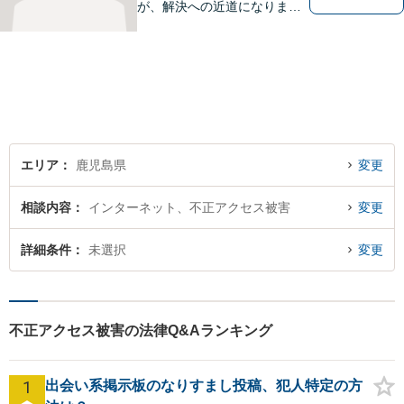
が、解決への近道になりま
す。これからどう動くのがよ
いのか、一人で悩まず一緒に
整理していきましょう。どん
なご相談でも、どうぞお気軽
にお声がけください。【初回
相談無料】【電話・WEB面談
可】
エリア
鹿児島県
変更
相談内容
インターネット、不正アクセス被害
変更
詳細条件
未選択
変更
不正アクセス被害の法律Q&Aランキング
1
出会い系掲示板のなりすまし投稿、犯人特定の方