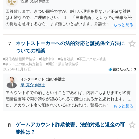
佐藤 充崇
弁護士
回答致します。きつい回答ですが、厳しい現実を見ないと正確な対処
は困難なので、ご理解下さい。 １ 「民事告訴」というのが民事訴訟
の提起を意味するなら、まず難しいと思います。弁護士を頼まないと
なると、相手の住所・氏名の特定が困難だからです。 ２ 出すことは
出来ますが、警察が真剣に捜査する可能性は低いです。ゲームアカウ
ントの売買禁止のアプリの場合、相談者の方に犯罪が成立しうると警
7
ネットストーカーへの法的対応と証拠保全方法に
告を出される恐れすらあります。 ３ 捕まる可能性はそれほど高くな
ついての相談
いですが、２のような警告や取り調べはされる可能性はゼロではあり
#発信者情報開示請求
#誹謗中傷
#名誉毀損
#不正アクセス被害
ません。 ４ １で述べた通り、弁護士を依頼出来ないとなると、相手
#ネット上の個人特定被害
#訴訟・損害賠償請求
の氏名・住所の特定が困難で、事実上民事訴訟提起は困難だからで
2025年11月17日
役にたった
3
す。
インターネットに強い弁護士
泉 亮介
弁護士
アカウント名での晒しということであれば、内容にもよりますが名誉
感情侵害等で開示請求が認められる可能性はあるかと思われます。 ま
た、アカウント名で晒されているのであれば、警察のあなたのことで
はないと認識している、という話は通りづらいかと思われます。 仮に
民事で開示請求の上で慰謝料請求をするとなる場合、弁護士費用につ
いては数十万円から100万円程度かかる場合が多く、相手から回収でき
8
ゲームアカウント詐欺被害、法的対処と返金の可
る金額は高額にはなりにくいため、赤字となってしまうリスクはある
能性は？
かと思われますので、経済的なメリットを求めて弁護士を立てるとい