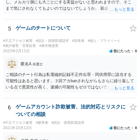
し、メルカリ側にも大ごとにする実益がないと思われますので、そこ
まで気にされなくてもよいのではないでしょうか。 親戚のお子様に
は、質問者様からも注意されていることと思いますので、まずはご安
心ください。
5
ゲームのチートについて
#不正アクセス被害
#訴訟・損害賠償請求
#加害者
#個人・プライベート
#風評被害・営業妨害
#著作権侵害
2022年3月11日
役にたった
8
匿名A
弁護士
ご相談のチート行為は私電磁的記録不正作出罪・同供用罪に該当する
可能性はあると思います。３回アカbanされながらもさらに繰り返して
いる点で悪質性が高く、逮捕の可能性もゼロではないでしょう。
6
ゲームアカウント詐欺被害、法的対応とリスクに
ついての相談
#不正アクセス被害
#被害者
#訴訟・損害賠償請求
2021年10月12日
役にたった
8