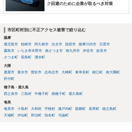
ク回避のために企業が取るべき対策
市区町村別に不正アクセス被害で絞り込む
薩摩
鹿児島市
枕崎市
阿久根市
出水市
指宿市
薩摩川内市
日置市
霧島市
いちき串木野市
南さつま市
南九州市
伊佐市
姶良市
さつま町
長島町
湧水町
大隈
鹿屋市
垂水市
曽於市
志布志市
大崎町
東串良町
錦江町
南大隅町
肝付町
種子島・屋久島
西之表市
三島村
中種子町
南種子町
屋久島町
奄美
奄美市
十島村
大和村
宇検村
瀬戸内町
龍郷町
喜界町
徳之島町
天城町
伊仙町
和泊町
知名町
与論町