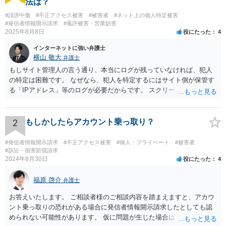
法は？
#誹謗中傷
#不正アクセス被害
#被害者
#ネット上の個人特定被害
#発信者情報開示請求
#風評被害・営業妨害
2025年8月8日
役にたった
4
インターネットに強い弁護士
横山 敬大
弁護士
もしサイト管理人の言う通り、本当にログが残っていなければ、犯人
の特定は困難です。 なぜなら、犯人を特定するにはサイト側が保管す
る「IPアドレス」等のログが必要だからです。 スクリーンショットは
投稿の証拠にはなりますが、このログの代わりにはなりません。 した
がって「ログが本当に存在しない」という前提に立つと、開示請求を
進めることは困難です。 ご判断の一助となれば幸いです。
2
もしかしたらアカウント乗っ取り？
#発信者情報開示請求
#不正アクセス被害
#個人・プライベート
#被害者
#訴訟・損害賠償請求
2024年8月30日
役にたった
4
福原 啓介
弁護士
お答えいたします。 ご相談者様のご相談内容を踏まえますと、アカウ
ント乗っ取りの恐れがある場合に発信者情報開示請求したとしても認
められない可能性があります。 仮に問題が生じた場合は、その問題に