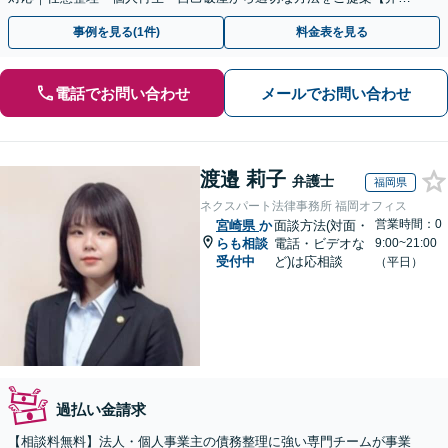
士歴10年以上】
事例を見る(1件)
料金表を見る
電話でお問い合わせ
メールでお問い合わせ
渡邉 莉子
弁護士
福岡県
ネクスパート法律事務所 福岡オフィス
営業時間：0
宮崎県
か
面談方法(対面・
らも相談
電話・ビデオな
9:00~21:00
受付中
ど)は応相談
（平日）
過払い金請求
【相談料無料】法人・個人事業主の債務整理に強い専門チームが事業