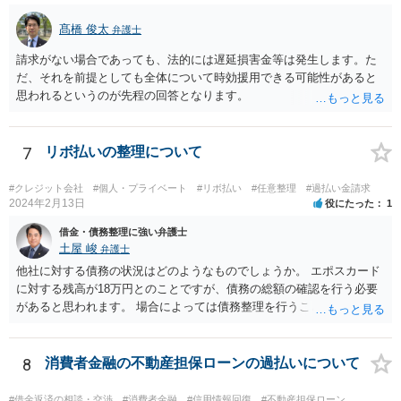
髙橋 俊太
弁護士
請求がない場合であっても、法的には遅延損害金等は発生します。た
だ、それを前提としても全体について時効援用できる可能性があると
思われるというのが先程の回答となります。
7
リボ払いの整理について
#クレジット会社
#個人・プライベート
#リボ払い
#任意整理
#過払い金請求
2024年2月13日
役にたった
1
借金・債務整理に強い弁護士
土屋 峻
弁護士
他社に対する債務の状況はどのようなものでしょうか。 エポスカード
に対する残高が18万円とのことですが、債務の総額の確認を行う必要
があると思われます。 場合によっては債務整理を行うことも検討する
べきと考えます。
8
消費者金融の不動産担保ローンの過払いについて
#借金返済の相談・交渉
#消費者金融
#信用情報回復
#不動産担保ローン