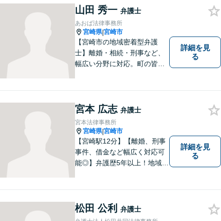
山田 秀一
弁護士
あおば法律事務所
宮崎県
宮崎市
|
【宮崎市の地域密着型弁護
詳細を見
士】離婚・相続・刑事など、
る
幅広い分野に対応。町の皆様
を平穏な暮らしへと導きま
す。問題はお一人で抱え込む
ことなく、お気軽にご相談く
ださい。きっと道が開けま
宮本 広志
弁護士
す。
宮本法律事務所
宮崎県
宮崎市
|
【宮崎駅12分】【離婚、刑事
詳細を見
事件、借金など幅広く対応可
る
能◎】弁護歴5年以上！地域に
密着し、一人一人に向き合い
事件を解決してまいります。
お困りごとがあれば、お気軽
にご相談ください。迅速・適
松田 公利
弁護士
切な解決を目指し尽力しま