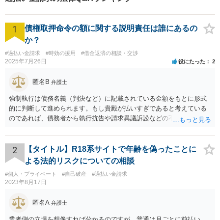
1
債権取押命令の額に関する説明責任は誰にあるの
か？
#過払い金請求
#時効の援用
#借金返済の相談・交渉
2025年7月26日
役にたった
2
匿名B
弁護士
強制執行は債務名義（判決など）に記載されている金額をもとに形式
的に判断して進められます。もし貴殿が払いすぎであると考えている
のであれば、債務者から執行抗告や請求異議訴訟などの不服申立手段
を採るという制度の建て付けになっています。その意味では、債務者
側が動く必要があります。
2
【タイトル】R18系サイトで年齢を偽ったことに
よる法的リスクについての相談
#個人・プライベート
#自己破産
#過払い金請求
2023年8月17日
匿名A
弁護士
業者側の立場を想像すれば分かるのですが、普通は月ごとに前払い