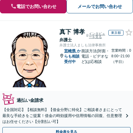
電話でお問い合わせ
メールでお問い合わせ
真下 博孝
東京都
インタビュ
ーを見る
弁護士
弁護士法人ましも法律事務所
営業時間：0
宮崎県
か
面談方法(対面・
らも相談
電話・ビデオな
8:00~21:00
受付中
ど)は応相談
（平日）
過払い金請求
【全国対応】【相談無料】【借金分野に特化】ご相談者さまにとって
最良な手続きをご提案！借金の時効援用や信用情報の回復、任意整理
はお任せください【分割払い可】
料金表を見る