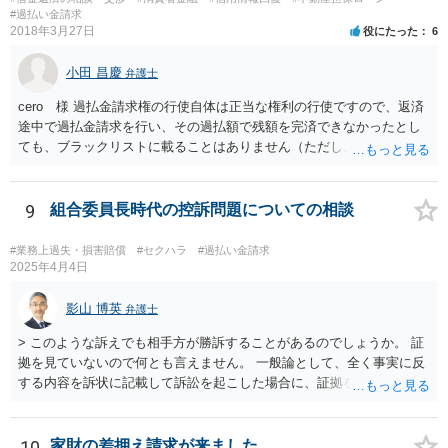
#過払い金請求
2018年3月27日
役にたった
6
小田 昌慶
弁護士
cero 様 過払金請求権の行使自体は正当な権利の行使ですので、返済
途中で過払金請求を行い、その過払額で残額を完済できなかったとし
ても、ブラックリストに載ることはありません（ただし、過払額で完
済できなかった残額について、その後に適切な返済ができなかった場
合は別問題です。）。 また、不動産担保ローンだからといって、過払
金請求ができないというものでもありません。 一般的に、不動産担保
9
組合委員長時代の控訴問題についての相談
ローンは法定利率内であることが多いため、過払金がない（若しくは
少額である）ということが多いだけであり、利息制限法の限度を超え
#業務上過失・損害賠償
#セクハラ
#過払い金請求
ている場合には過払金の請求は可能です。 元本が１００万円以上の場
2025年4月4日
合には、利息制限法上の上限利息は年利１５％なので、元本が６５０
万円、年利１６％であれば、過払金が発生している可能性はありま
影山 博英
弁護士
す。 また、不動産担保ローンで問題となるのは、カードローン取引か
> このような訴えでも相手方が勝訴することがあるのでしょうか。 証
ら不動産担保ローンに切り替えている場合であり、この場合にカード
拠を見ていないので何とも言えません。 一般論として、全く事実に反
ローン取引と不動産担保ローンを一連の取引として計算できるかとい
する内容を訴状に記載して訴訟を起こした場合に、証拠を巧妙に作出
う問題があります。 これについて、一連性が否定された裁判例もいく
し、関係者の口裏を合わせることで請求認容の判決が出る可能性はゼ
つかあるため、不動産担保ローンについては過払金請求が難しいとい
ロではありませんが、嘘はどこかで客観的事実との矛盾等を生じて嘘
う話を聞いたのかもしれませんが、先ほど述べたように、不動産担保
と露呈することが多いでしょう。裁判で虚偽の事実が主張された場
10
家財の差押え請求が来ました。
ローンという理由で過払金請求ができないということはありません。