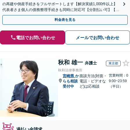
の再建や倒産手続きをフルサポートします【解決実績1,000件以上】
代表者さま個人の債務整理手続きも同時に対応可【分割払い可】【後
払い応相談】【夜間・休日相談可】
料金表を見る
電話でお問い合わせ
メールでお問い合わせ
秋和 雄一
弁護士
東京都
秋和法律事務所
営業時間：0
宮崎県
か
面談方法(対面・
らも相談
電話・ビデオな
9:00~23:59
受付中
ど)は応相談
（平日）
過払い金請求