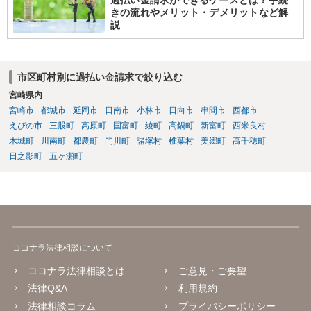
きの流れやメリット・デメリットなど解
説
市区町村別に過払い金請求で絞り込む
宮崎県内
宮崎市
都城市
延岡市
日南市
小林市
日向市
串間市
西都市
えびの市
三股町
高原町
国富町
綾町
高鍋町
新富町
西米良村
木城町
川南町
都農町
門川町
諸塚村
椎葉村
美郷町
高千穂町
日之影町
五ヶ瀬町
ココナラ法律相談について
ココナラ法律相談とは
ご意見・ご要望
法律Q&A
利用規約
法律相談コラム
プライバシーポリシー