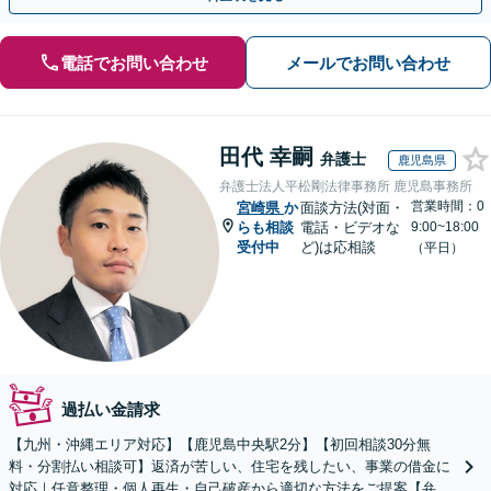
電話でお問い合わせ
メールでお問い合わせ
田代 幸嗣
弁護士
鹿児島県
弁護士法人平松剛法律事務所 鹿児島事務所
営業時間：0
宮崎県
か
面談方法(対面・
らも相談
電話・ビデオな
9:00~18:00
受付中
ど)は応相談
（平日）
過払い金請求
【九州・沖縄エリア対応】【鹿児島中央駅2分】【初回相談30分無
料・分割払い相談可】返済が苦しい、住宅を残したい、事業の借金に
対応｜任意整理・個人再生・自己破産から適切な方法をご提案【弁護