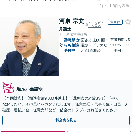
8件中 1-8件を表示
河東 宗文
東京都
インタビュ
ーを見る
弁護士
アース法律事務所
営業時間：0
宮崎県
か
面談方法(対面・
らも相談
電話・ビデオな
9:00~21:00
受付中
ど)は応相談
（平日）
過払い金請求
【全国対応】【相談実績9,000件以上】【裁判官の経験あり】「やり
なおしたい」その思いをカタチにします。任意整理・民事再生・自己
破産・過払い金・任意売却など、借金のトラブルはお任せください。
【初回相談無料】【全国対応可能】
料金表を見る