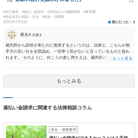
合、相手方の反論・反証によって虚偽が虚偽と曝かれることが期待さ
先ほど述べたように、過払金が発生している可能性はあるので、元
れています。頑張って虚偽を曝いてください。 > 私は和解金を支払わ
本、返済計画及び返済経過等の具体的な資料を用意して、一度弁護士
#自己破産
#過払い金請求
#20年以上の婚姻期間
#養育費
なければいけないのでしょうか。 和解するかどうかは当事者の自由で
#借金返済の相談・交渉
#借金・浪費癖
に相談するのがよいと考えます。
2021年7月3日
役にたった
2
す。 > この副委員長の流した噂がきっかけで会社を辞めることにな
り、且つ今回のような裁判をおこされましたが、反訴というのは難し
匿名A
いでしょうか 副委員長の不法行為につき組合が使用者責任（民法715
弁護士
条）に基づく損害賠償債務を負うものと構成して組合に対して反訴を
裁判所から訴状が来たのに無視するというのは、法律上、こちらが相
することは、手続きとしては可能です。 もっとも、副委員長が噂を流
手方の言い分を全部認め、一切争う気がないと言っているものと扱わ
した事実の立証がまず難しいかと思いますし、噂を流した行為と退職
れます。 そのように、向こうの差し押さえは、裁判所のお墨付きを得
との因果関係や、副委員長の行為が組合の事業の執行についての行為
て行われたもので、金融機関にすると、今から減額交渉に応じるメリ
に該当して民法715条の適用があるといえるのか、等論点が種々考えら
ットは一切ありません。 むしろ、あなたに連絡しても無視されたこと
れ、請求が認められることは容易ではないと思われます。 > 相手側は
で、裁判をするための時間と費用を使わされたわけで、その観点から
裁判所にねつ造された規約書を提出したのですが、それは何らかの罪
もっとみる
も減額や分割に乗ってくるとは思えません。 そうなると、基本的には
には問われないのでしょうか。 組合が組合名義の書面について架空の
自己破産という方向になってくるかと思います。
書面を作出して裁判所に提出したとしても、犯罪には該当しません。
過払い金請求に関連する法律相談コラム
借金・債務整理
過払い金請求ができるケースとは？手続