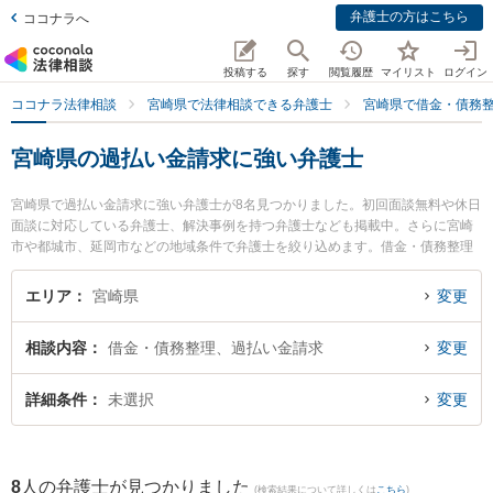
弁護士の方はこちら
ココナラへ
投稿する
探す
閲覧履歴
マイリスト
ログイン
ココナラ法律相談
宮崎県で法律相談できる弁護士
宮崎県で借金・債務
宮崎県の過払い金請求に強い弁護士
宮崎県で過払い金請求に強い弁護士が8名見つかりました。初回面談無料や休日
面談に対応している弁護士、解決事例を持つ弁護士なども掲載中。さらに宮崎
市や都城市、延岡市などの地域条件で弁護士を絞り込めます。借金・債務整理
に関係する消費者金融の債務整理やクレジット会社の債務整理、リボ払いの債
務整理等の細かな分野での絞り込み検索もでき便利です。特にAXIS法律事務所
エリア
宮崎県
変更
の内山 悠太郎弁護士や弁護士法人きさらぎの高山 桂弁護士、五島法律事務所の
五島 自由弁護士のプロフィール情報や弁護士費用、強みなどが注目されていま
相談内容
借金・債務整理、過払い金請求
変更
す。『宮崎県で土日や夜間に発生した過払い金請求のトラブルを今すぐに弁護
士に相談したい』『過払い金請求のトラブル解決の実績豊富な近くの弁護士を
検索したい』『初回相談無料で過払い金請求を法律相談できる宮崎県内の弁護
詳細条件
未選択
変更
士に相談予約したい』などでお困りの相談者さんにおすすめです。
8
人の弁護士が見つかりました
(検索結果について詳しくは
こちら
)