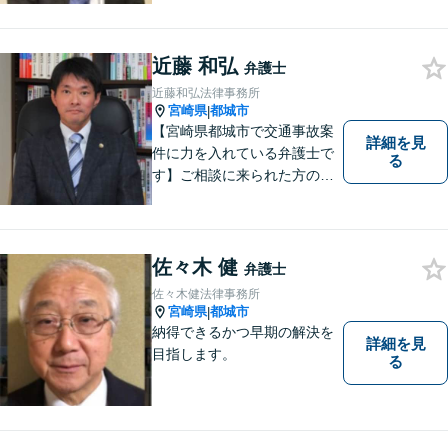
近藤 和弘
弁護士
近藤和弘法律事務所
宮崎県
都城市
|
【宮崎県都城市で交通事故案
詳細を見
件に力を入れている弁護士で
る
す】ご相談に来られた方の話
に先入観を持たずに耳を傾
け，アドバイス致します。お
引き受けした案件について
は，依頼者が希望されるベス
佐々木 健
弁護士
トな解決に至るよう最善を尽
佐々木健法律事務所
くします。お気軽にご相談く
宮崎県
都城市
|
ださい。
納得できるかつ早期の解決を
詳細を見
目指します。
る