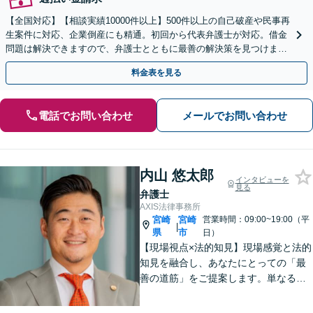
【全国対応】【相談実績10000件以上】500件以上の自己破産や民事再
生案件に対応、企業倒産にも精通。初回から代表弁護士が対応。借金
問題は解決できますので、弁護士とともに最善の解決策を見つけまし
ょう【初回相談無料】【法テラス利用可】
料金表を見る
電話でお問い合わせ
メールでお問い合わせ
内山 悠太郎
インタビューを
見る
弁護士
AXIS法律事務所
宮崎
宮崎
営業時間：09:00~19:00（平
|
県
市
日）
【現場視点×法的知見】現場感覚と法的
知見を融合し、あなたにとっての「最
善の道筋」をご提案します。単なるリ
スク指摘ではなく、解決まで誠実に向
き合い伴走いたします。不安や迷い