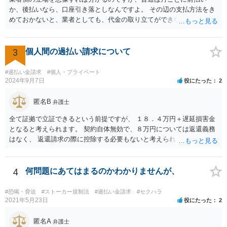
か、後払いなら、口座引き落としなんですよ。 その辺の支払方法をき
めておかないと、業者としても、代金の取り立てができないじゃない
ですか。 なので、クレカや引き落としの設定もせずに登録できてしま
っている時点で、不審なんですよ。 支払い方法として、appleカードな
どを指定されるのは、それだけで不審だとはいえませんが、 総合的に
3
個人間の過払い請求について
みると、不審さは残りますね。 業者側に連絡をして、それでリスクが
消えるということもできません。身分証を渡したら、リスク増えます
#過払い金請求
#個人・プライベート
よ。 無視してしまった方が、かえってリスクを抑えることができると
2024年9月7日
役にたった
2
考えられます。
匿名B
弁護士
全て証拠で立証できるという前提ですが、 １８．４万円＋遅延損害金
となると考えられます。 契約自体無効で、８万円については返還義務
はなく、 返還請求の際に控除する必要もないと考えられます。
4
何問題にあてはまるのかわかりませんが、
#恐喝・脅迫
#ストーカー規制法
#過払い金請求
#セクハラ
2021年5月23日
役にたった
2
匿名A
弁護士