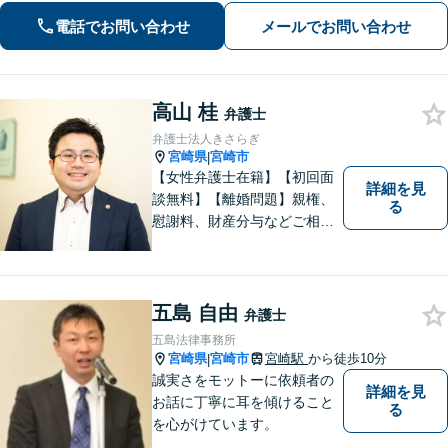
に、確かな指針を。お気軽にご相談く
電話でお問い合わせ
メールでお問い合わせ
ださい。
高山 桂
弁護士
弁護士法人きさらぎ
宮崎県
宮崎市
|
【女性弁護士在籍】【初回面
詳細を見
談無料】【離婚問題】親権、
る
慰謝料、財産分与などご相談
ください【借金問題】ギャン
ブルや浪費が原因の借金もご
相談ください。ご依頼後はLIN
Eやメールでの対応も可能です
五島 自由
弁護士
【メガドンキ隣】
五島法律事務所
宮崎県
宮崎市
宮崎駅
から徒歩10分
|
誠実さをモットーに依頼者の
詳細を見
お話に丁寧に耳を傾けること
る
を心がけています。