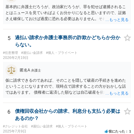
基本的に弁護士だろうが、政治家だろうが、罪を犯せば逮捕されるこ
とはニュースを見ていればよくお分かりになると思いますので、証拠
さえ確保しておけば過度に恐れる必要はありません。それでもなおご
心配であれば、ご自身でも弁護士に相談してもよいかもしれません。
5
過払い請求か弁護士事務所の詐欺かどちらか分か
らない。
#任意整理
#過払い金請求
#個人・プライベート
2026年2月19日
匿名A
弁護士
仮に請求できるのであれば、そのことを隠して破産の手続きを進めた
ということになりますので、現時点で請求することの方がおかしな話
ではあります。 債権者に返済した額などは自己破産を依頼した弁護士
が把握していたかと思いますので、合わないなどということはなかっ
たはずです。
6
債権回収会社からの請求、利息分も支払う必要は
あるのか？
#クレジット会社
#過払い金請求
#個人・プライベート
2025年7月9日
役にたった
1