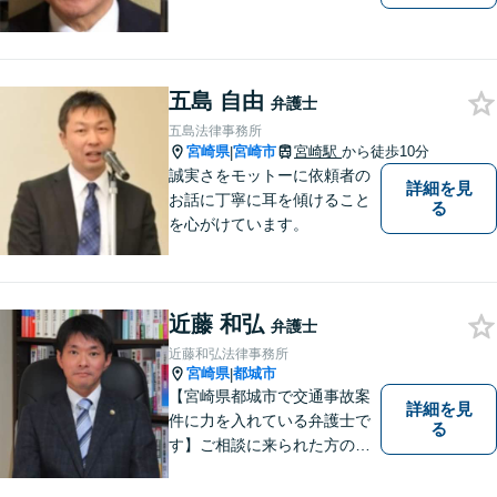
五島 自由
弁護士
五島法律事務所
宮崎県
宮崎市
宮崎駅
から徒歩10分
|
誠実さをモットーに依頼者の
詳細を見
お話に丁寧に耳を傾けること
る
を心がけています。
近藤 和弘
弁護士
近藤和弘法律事務所
宮崎県
都城市
|
【宮崎県都城市で交通事故案
詳細を見
件に力を入れている弁護士で
る
す】ご相談に来られた方の話
に先入観を持たずに耳を傾
け，アドバイス致します。お