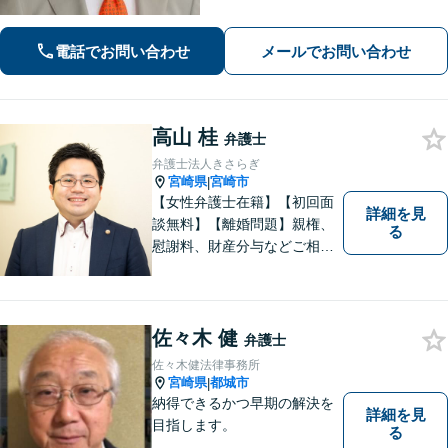
き合い伴走いたします。不安や迷い
に、確かな指針を。お気軽にご相談く
ださい。
電話でお問い合わせ
メールでお問い合わせ
高山 桂
弁護士
弁護士法人きさらぎ
宮崎県
宮崎市
|
【女性弁護士在籍】【初回面
詳細を見
談無料】【離婚問題】親権、
る
慰謝料、財産分与などご相談
ください【借金問題】ギャン
ブルや浪費が原因の借金もご
相談ください。ご依頼後はLIN
Eやメールでの対応も可能です
佐々木 健
弁護士
【メガドンキ隣】
佐々木健法律事務所
宮崎県
都城市
|
納得できるかつ早期の解決を
詳細を見
目指します。
る