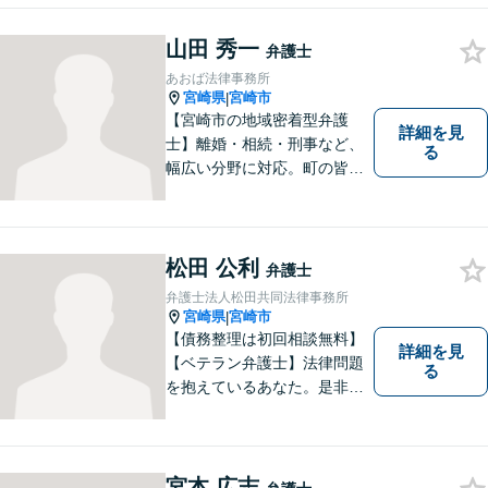
引き受けした案件について
は，依頼者が希望されるベス
山田 秀一
弁護士
トな解決に至るよう最善を尽
あおば法律事務所
くします。お気軽にご相談く
宮崎県
宮崎市
|
ださい。
【宮崎市の地域密着型弁護
詳細を見
士】離婚・相続・刑事など、
る
幅広い分野に対応。町の皆様
を平穏な暮らしへと導きま
す。問題はお一人で抱え込む
ことなく、お気軽にご相談く
ださい。きっと道が開けま
松田 公利
弁護士
す。
弁護士法人松田共同法律事務所
宮崎県
宮崎市
|
【債務整理は初回相談無料】
詳細を見
【ベテラン弁護士】法律問題
る
を抱えているあなた。是非一
度ご相談ください。
宮本 広志