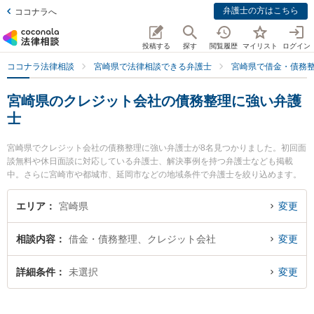
弁護士の方はこちら
ココナラへ
投稿する
探す
閲覧履歴
マイリスト
ログイン
ココナラ法律相談
宮崎県で法律相談できる弁護士
宮崎県で借金・債務
宮崎県のクレジット会社の債務整理に強い弁護
士
宮崎県でクレジット会社の債務整理に強い弁護士が8名見つかりました。初回面
談無料や休日面談に対応している弁護士、解決事例を持つ弁護士なども掲載
中。さらに宮崎市や都城市、延岡市などの地域条件で弁護士を絞り込めます。
借金・債務整理に関係する消費者金融の債務整理やクレジット会社の債務整
理、リボ払いの債務整理等の細かな分野での絞り込み検索もでき便利です。特
エリア
宮崎県
変更
にAXIS法律事務所の内山 悠太郎弁護士や弁護士法人きさらぎの高山 桂弁護
士、佐々木健法律事務所の佐々木 健弁護士のプロフィール情報や弁護士費用、
相談内容
借金・債務整理、クレジット会社
変更
強みなどが注目されています。『宮崎県で土日や夜間に発生したクレジット会
社の債務整理のトラブルを今すぐに弁護士に相談したい』『クレジット会社の
債務整理のトラブル解決の実績豊富な近くの弁護士を検索したい』『初回相談
詳細条件
未選択
変更
無料でクレジット会社の債務整理を法律相談できる宮崎県内の弁護士に相談予
約したい』などでお困りの相談者さんにおすすめです。