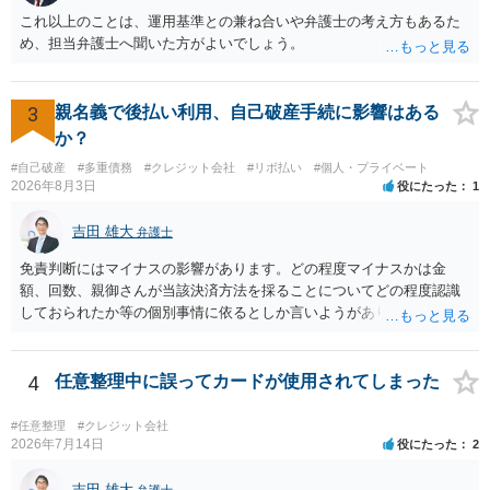
これ以上のことは、運用基準との兼ね合いや弁護士の考え方もあるた
め、担当弁護士へ聞いた方がよいでしょう。
3
親名義で後払い利用、自己破産手続に影響はある
か？
#自己破産
#多重債務
#クレジット会社
#リボ払い
#個人・プライベート
2026年8月3日
役にたった
1
吉田 雄大
弁護士
免責判断にはマイナスの影響があります。どの程度マイナスかは金
額、回数、親御さんが当該決済方法を採ることについてどの程度認識
しておられたか等の個別事情に依るとしか言いようがありません。 と
もあれ、依頼しておられる弁護士さんに直ちに具体的状況をお伝えに
なって相談し、善後策を考えることをお勧めします。
4
任意整理中に誤ってカードが使用されてしまった
#任意整理
#クレジット会社
2026年7月14日
役にたった
2
吉田 雄大