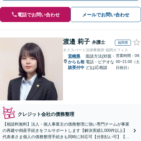
電話でお問い合わせ
メールでお問い合わせ
渡邉 莉子
弁護士
福岡県
ネクスパート法律事務所 福岡オフィス
営業時間：09:
宮崎県
面談方法(対面・
からも相
電話・ビデオな
00~21:00（土
談受付中
ど)は応相談
日祝日）
クレジット会社の債務整理
【相談料無料】法人・個人事業主の債務整理に強い専門チームが事業
の再建や倒産手続きをフルサポートします【解決実績1,000件以上】
代表者さま個人の債務整理手続きも同時に対応可【分割払い可】【後