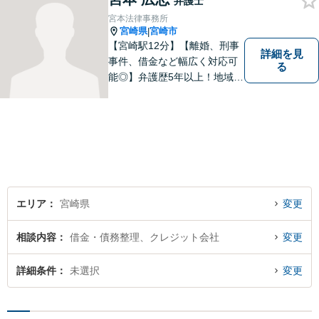
弁護士
宮本法律事務所
宮崎県
宮崎市
|
【宮崎駅12分】【離婚、刑事
詳細を見
事件、借金など幅広く対応可
る
能◎】弁護歴5年以上！地域に
密着し、一人一人に向き合い
事件を解決してまいります。
お困りごとがあれば、お気軽
にご相談ください。迅速・適
切な解決を目指し尽力しま
す。
エリア
宮崎県
変更
相談内容
借金・債務整理、クレジット会社
変更
詳細条件
未選択
変更