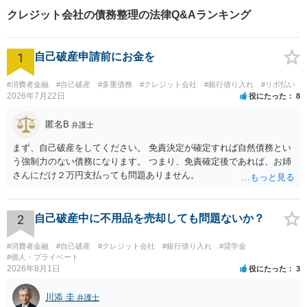
クレジット会社の債務整理の法律Q&Aランキング
1
自己破産申請前にお金を
#消費者金融
#自己破産
#多重債務
#クレジット会社
#銀行借り入れ
#リボ払い
2026年7月22日
役にたった
8
匿名B
弁護士
まず、自己破産をしてください。 免責決定が確定すれば自然債務とい
う強制力のない債務になります。 つまり、免責確定後であれば、お姉
さんにだけ２万円支払っても問題ありません。
2
自己破産中に不用品を売却しても問題ないか？
#消費者金融
#自己破産
#クレジット会社
#銀行借り入れ
#奨学金
#個人・プライベート
2026年8月1日
役にたった
3
川添 圭
弁護士