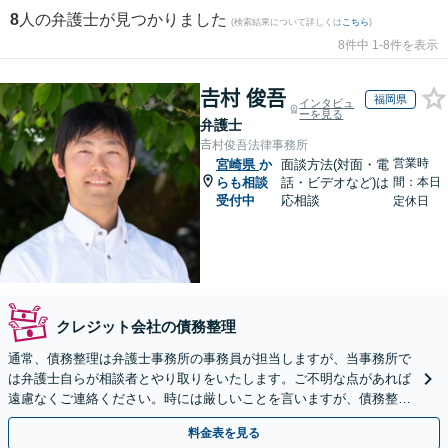
8
人の弁護士が見つかりました
(検索結果について詳しくは
こちら
)
8件中 1-8件を表示
𠮷村 俊吾
福岡県
インタビュ
ーを見る
弁護士
𠮷村俊吾法律事務所
営業時
宮崎県
か
面談方法(対面・電
らも相談
話・ビデオなど)は
間：本日
受付中
応相談
定休日
クレジット会社の債務整理
通常、債務整理は弁護士事務所の事務員が担当しますが、当事務所で
は弁護士自らが相談者とやり取りをいたします。ご不明な点があれば
遠慮なくご連絡ください。時には厳しいことを言いますが、債務整理
には相談者様のご協力が必要不可欠です。
料金表を見る