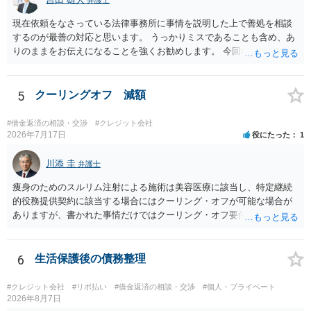
弁護士
現在依頼をなさっている法律事務所に事情を説明した上で善処を相談
するのが最善の対応と思います。 うっかりミスであることも含め、あ
りのままをお伝えになることを強くお勧めします。 今回のできごとだ
けで辞任に至るか否かは弁護士次第というほかありませんが、説明は
早ければ早いほどいいのは間違いありません。 ご健闘をお祈りいたし
ます。
5
クーリングオフ 減額
#借金返済の相談・交渉
#クレジット会社
2026年7月17日
役にたった
1
川添 圭
弁護士
痩身のためのスルリム注射による施術は美容医療に該当し、特定継続
的役務提供契約に該当する場合にはクーリング・オフが可能な場合が
ありますが、書かれた事情だけではクーリング・オフ要件を満たして
いるかどうか（そもそも特定継続的役務提供契約に該当するかどう
か）が不明です。仮に特定継続的役務提供契約に該当する場合には、
クーリング・オフができない場合でも中途解約は可能ですが、この点
6
生活保護後の債務整理
も含めて、最寄りの消費生活センターで詳しい資料をもとに相談して
いただいた方がよいでしょう。
#クレジット会社
#リボ払い
#借金返済の相談・交渉
#個人・プライベート
2026年8月7日