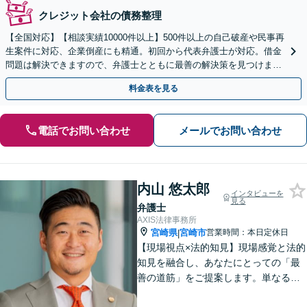
クレジット会社の債務整理
【全国対応】【相談実績10000件以上】500件以上の自己破産や民事再
生案件に対応、企業倒産にも精通。初回から代表弁護士が対応。借金
問題は解決できますので、弁護士とともに最善の解決策を見つけまし
ょう【初回相談無料】【法テラス利用可】
料金表を見る
電話でお問い合わせ
メールでお問い合わせ
内山 悠太郎
インタビューを
見る
弁護士
AXIS法律事務所
宮崎県
宮崎市
営業時間：本日定休日
|
【現場視点×法的知見】現場感覚と法的
知見を融合し、あなたにとっての「最
善の道筋」をご提案します。単なるリ
スク指摘ではなく、解決まで誠実に向