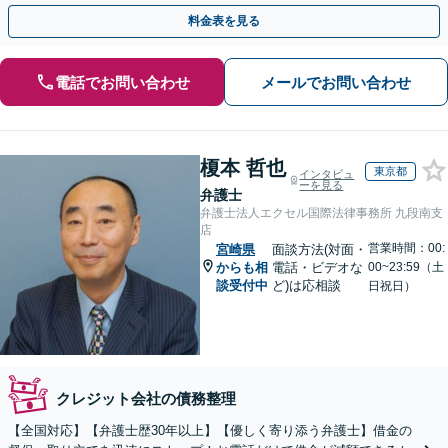
払い応相談】【夜間・休日相談可】
料金表を見る
電話でお問い合わせ
メールでお問い合わせ
榎本 哲也
東京都
インタビュ
ーを見る
弁護士
弁護士法人エクセル国際法律事務所 九段南支
店
営業時間：00:
宮崎県
面談方法(対面・
からも相
電話・ビデオな
00~23:59（土
談受付中
ど)は応相談
日祝日）
クレジット会社の債務整理
【全国対応】【弁護士歴30年以上】【優しく寄り添う弁護士】借金の