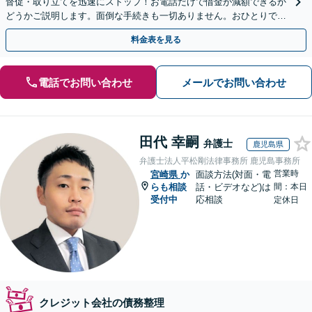
督促・取り立てを迅速にストップ！お電話だけで借金が減額できるか
どうかご説明します。面倒な手続きも一切ありません。おひとりで悩
まず、お気軽にご相談ください。【電話相談可】
料金表を見る
電話でお問い合わせ
メールでお問い合わせ
田代 幸嗣
弁護士
鹿児島県
弁護士法人平松剛法律事務所 鹿児島事務所
営業時
宮崎県
か
面談方法(対面・電
らも相談
話・ビデオなど)は
間：本日
受付中
応相談
定休日
クレジット会社の債務整理