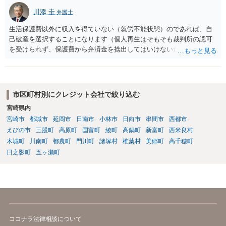
川添 圭
弁護士
生活保護費以外に収入を得ていない（就労不能状態）のであれば、自
己破産を選択することになります（個人再生はそもそも裁判所の認可
を受けられず、保護費から弁済金を捻出してはいけないため任意整理
という選択肢もありません）。法テラスの法律扶助を利用すれば弁護
士費用は法テラスが負担し、裁判所の予納金等も法テラスが援助して
くれるため、弁護士へ自己破産を任せれば解決します。
市区町村別にクレジット会社で絞り込む
宮崎県内
宮崎市
都城市
延岡市
日南市
小林市
日向市
串間市
西都市
えびの市
三股町
高原町
国富町
綾町
高鍋町
新富町
西米良村
木城町
川南町
都農町
門川町
諸塚村
椎葉村
美郷町
高千穂町
日之影町
五ヶ瀬町
ココナラ法律相談について