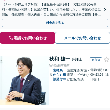
【九州・沖縄エリア対応】【鹿児島中央駅2分】【初回相談30分無
料・分割払い相談可】返済が苦しい、住宅を残したい、事業の借金に
対応｜任意整理・個人再生・自己破産から適切な方法をご提案【弁護
士歴10年以上】
料金表を見る
電話でお問い合わせ
メールでお問い合わせ
秋和 雄一
弁護士
東京都
秋和法律事務所
営業時間：09:
宮崎県
面談方法(対面・
からも相
電話・ビデオな
00~23:59（土
談受付中
ど)は応相談
日祝日）