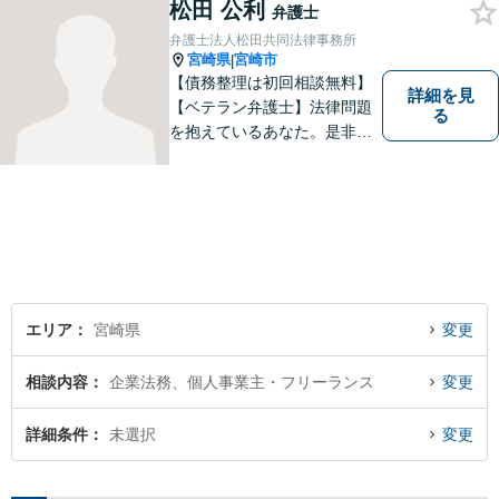
にご相談ください。迅速・適
松田 公利
弁護士
切な解決を目指し尽力しま
弁護士法人松田共同法律事務所
す。
宮崎県
宮崎市
|
【債務整理は初回相談無料】
詳細を見
【ベテラン弁護士】法律問題
る
を抱えているあなた。是非一
度ご相談ください。
エリア
宮崎県
変更
相談内容
企業法務、個人事業主・フリーランス
変更
詳細条件
未選択
変更