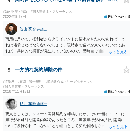
4
#知的財産・特許
#個人事業主・フリーランス
2022年6月7日
役にたった
5
佐山 亮介
弁護士
商用に用いて、権利者からクライアントに請求がきたのであれば、そ
れは補償せねばならないでしょう。現時点で請求が来ていないのであ
れば、具体的な損害が発生していないので、現時点で補償の必要はあ
りません。 なお、補償の問題が生じたときは、貴社がクライアントに
補償し、その補償分を損害として外注先に賠償請求することになるで
しょう。
5
一方的な契約解除の件
#IT業界
#顧問弁護士契約
#契約書作成・リーガルチェック
#個人事業主・フリーランス
2018年11月17日
役にたった
4
杉井 英昭
弁護士
要点としては、システム開発契約を締結したが、その一部については
履行が不可能な開発内容であったところ、当該履行が不可能な開発に
ついて履行されていないことを理由として契約解除をされた。そこ
で、既に開発を完了したものについての請負代金を請求できるか、と