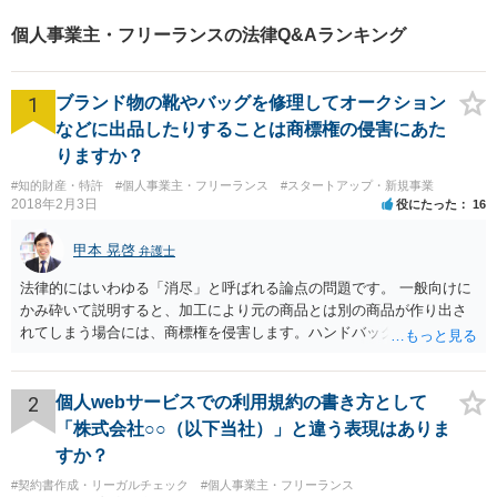
個人事業主・フリーランスの法律Q&Aランキング
1
ブランド物の靴やバッグを修理してオークション
などに出品したりすることは商標権の侵害にあた
りますか？
#知的財産・特許
#個人事業主・フリーランス
#スタートアップ・新規事業
2018年2月3日
役にたった
16
甲本 晃啓
弁護士
法律的にはいわゆる「消尽」と呼ばれる論点の問題です。 一般向けに
かみ砕いて説明すると、加工により元の商品とは別の商品が作り出さ
れてしまう場合には、商標権を侵害します。ハンドバッグをポーチに
リメイクするなどの場合です。他方で、単なる性能や品質を維持する
ための加工（一般にいう修理）は、商標権を侵害しません。 商標権者
は、その商品を売ったときに対価を回収しているので、商標権は用い
2
個人webサービスでの利用規約の書き方として
尽くされている（用尽、消尽といいます。）と解釈されます。他方
「株式会社○○（以下当社）」と違う表現はありま
で、商標権者の預かり知らないところで、販売した商品から別の商品
すか？
（コピー品やリメイク品）が作りだされてしまうと、その商品が仮に
#契約書作成・リーガルチェック
#個人事業主・フリーランス
酷い品質であれば、商標権者のブランドイメージが傷ついてしまいま