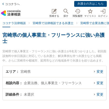
弁護士の方はこちら
ココナラへ
投稿する
探す
閲覧履歴
マイリスト
ログイン
ココナラ法律相談
宮崎県で法律相談できる弁護士
宮崎県で企業法務に
宮崎県の個人事業主・フリーランスに強い弁護
士
宮崎県で個人事業主・フリーランスに強い弁護士が8名見つかりました。初回面
談無料や休日面談に対応している弁護士、解決事例を持つ弁護士なども掲載
中。さらに宮崎市や都城市、延岡市などの地域条件で弁護士を絞り込めます。
企業法務に関係する顧問弁護士契約や契約書作成・リーガルチェック、雇用契
約書・就業規則作成等の細かな分野での絞り込み検索もでき便利です。特にAXI
エリア
宮崎県
変更
S法律事務所の内山 悠太郎弁護士やベリーベスト法律事務所 宮崎オフィスの德
永 義夫弁護士、アスノ法律事務所の田所 伸吾弁護士のプロフィール情報や弁護
相談内容
企業法務、個人事業主・フリーランス
変更
士費用、強みなどが注目されています。『宮崎県で土日や夜間に発生した個人
事業主・フリーランスのトラブルを今すぐに弁護士に相談したい』『個人事業
主・フリーランスのトラブル解決の実績豊富な近くの弁護士を検索したい』
詳細条件
未選択
変更
『初回相談無料で個人事業主・フリーランスを法律相談できる宮崎県内の弁護
士に相談予約したい』などでお困りの相談者さんにおすすめです。