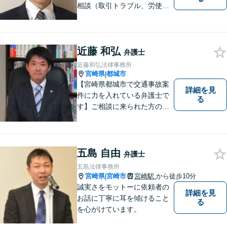
相談（取引トラブル、労使関
係、コンプライアンス関係
（景表法、個人情報保護法
等）、補助金、採用等）をお
近藤 和弘
受けします。
弁護士
近藤和弘法律事務所
宮崎県
都城市
|
【宮崎県都城市で交通事故案
詳細を見
件に力を入れている弁護士で
る
す】ご相談に来られた方の話
に先入観を持たずに耳を傾
け，アドバイス致します。お
引き受けした案件について
は，依頼者が希望されるベス
五島 自由
弁護士
トな解決に至るよう最善を尽
五島法律事務所
くします。お気軽にご相談く
宮崎県
宮崎市
宮崎駅
から徒歩10分
|
ださい。
誠実さをモットーに依頼者の
詳細を見
お話に丁寧に耳を傾けること
る
を心がけています。