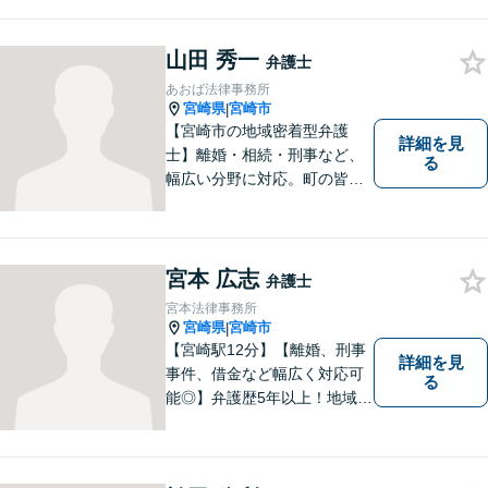
山田 秀一
弁護士
あおば法律事務所
宮崎県
宮崎市
|
【宮崎市の地域密着型弁護
詳細を見
士】離婚・相続・刑事など、
る
幅広い分野に対応。町の皆様
を平穏な暮らしへと導きま
す。問題はお一人で抱え込む
ことなく、お気軽にご相談く
ださい。きっと道が開けま
宮本 広志
弁護士
す。
宮本法律事務所
宮崎県
宮崎市
|
【宮崎駅12分】【離婚、刑事
詳細を見
事件、借金など幅広く対応可
る
能◎】弁護歴5年以上！地域に
密着し、一人一人に向き合い
事件を解決してまいります。
お困りごとがあれば、お気軽