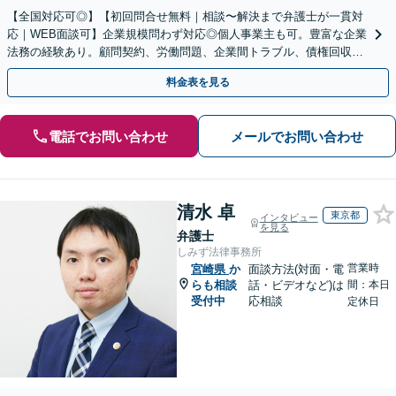
【全国対応可◎】【初回問合せ無料｜相談〜解決まで弁護士が一貫対
応｜WEB面談可】企業規模問わず対応◎個人事業主も可。豊富な企業
法務の経験あり。顧問契約、労働問題、企業間トラブル、債権回収、
契約書のリーガルチェック等、サポートします。
料金表を見る
電話でお問い合わせ
メールでお問い合わせ
清水 卓
東京都
インタビュー
を見る
弁護士
しみず法律事務所
営業時
宮崎県
か
面談方法(対面・電
らも相談
話・ビデオなど)は
間：本日
受付中
応相談
定休日