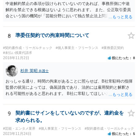
中途解約禁止の条項が設けられていないのであれば、事務所側に中途
解約を禁止できる根拠はないように思われます。 また、公正取引委員
会という国の機関が「芸能分野において独占禁止法上問題となり得る
行為の想定例」として、「所属事務所が，契約終了後は⼀定期間芸能
活動を⾏えない旨の義務を課し，⼜は移籍・独⽴した場合には芸能活
動を妨害する旨⽰唆して，移籍・独⽴を諦めさせること（優越的地位
8
準委任契約での拘束時間について
の濫⽤等）を例示しています。 ライバー事務所にも同様のことが言え
る可能性があり、あなたのケースでも、独占禁止法上問題となり得ま
#契約書作成・リーガルチェック
#個人事業主・フリーランス
#業務委託契約
す。 ただし、「※これら⾏為が実際に独占禁⽌法違反となるかどうか
#未払い残業代請求
2018年11月2日
役にたった
8
は，具体的態様に照らして個別に判断されることとなる。例えば，優
越的地位の濫⽤に関して，不当に不利益を与えるか否かは，課される
杉井 英昭
義務等の内容や期間が⽬的に照らして過⼤であるか，与える不利益の
弁護士
程度，代償措置の有無やその⽔準，あらかじめ⼗分な協議が⾏われた
おっしゃる通り、時間の拘束があることに照らせば、B社常駐時の指揮
か等を考慮の上，個別具体的に判断される」という指摘もなされてい
監督の状況によっては、偽装請負であり、法的には雇用契約と解釈さ
るので、ご事案に応じ、挙げられている事情を具体的に検討して行く
れる可能性があると思われます。 B社に常駐してほしいと先方が求め
必要があります。 なお、退所等で事務所側と揉めるようであれば、弁
る理由がコミュニケーションをしやすいからであるとするのであれ
護士に直接相談・依頼し、事務所側と交渉にあたってもらう方法もあ
ば、折衷的な提案として、「突発的な質問に対応できるように、基本
るかと思います。 （参考）「⼈材分野における公正取引委員会の取
的には１０時〜１９時はできるだけB社にいるよう努力はします。た
9
契約書にサインをしていないのですが、違約金を
組」（令和元年９月２５日 公正取引委員会）６頁 https://www.jftc.g
だ、他の仕事もありますので、必ずその条件を守れるとは限りません
求められる。
o.jp/houdou/kouenkai/190925kondan_file/siryou2.pdf
し、B社常駐時であっても本件以外の仕事もさせてもらうことになりま
#芸能・エンタメ業界
#個人事業主・フリーランス
#契約書作成・リーガルチェック
す。」というものが考えられます。 その提案すら断られるようであれ
2023年11月24日
役にたった
5
ば、ちょっと危険な会社だというシグナルと考えるべきでしょう。