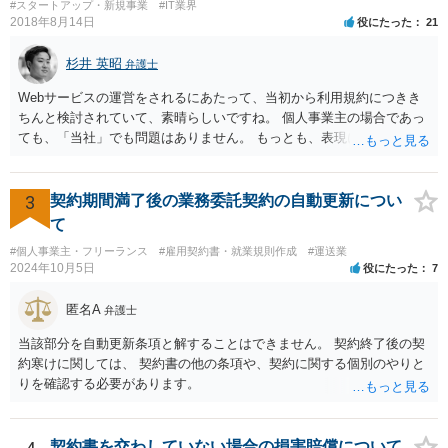
#スタートアップ・新規事業
#IT業界
すし、その証商標権者にクレームが来てしまいますので、商標権を侵
2018年8月14日
役にたった
21
害します。その商品が流通すれば商標権（ロゴマーク等）に対する一
般消費者の信頼も害することになります。また、本来商標権者に入る
杉井 英昭
弁護士
べき利益が入らないことになります。 修理だけではそのような問題は
生じません。
Webサービスの運営をされるにあたって、当初から利用規約につきき
ちんと検討されていて、素晴らしいですね。 個人事業主の場合であっ
ても、「当社」でも問題はありません。 もっとも、表現に違和感があ
るというのであれば、屋号を使うとよいでしょう。 例えば、田中一郎
さんが「ABCウェブサービス」の屋号で事業を運営する際には、「当
社」の代わりに「ABCウェブサービス」とか「ABCWS」を使う等で
3
契約期間満了後の業務委託契約の自動更新につい
す。
て
#個人事業主・フリーランス
#雇用契約書・就業規則作成
#運送業
2024年10月5日
役にたった
7
匿名A
弁護士
当該部分を自動更新条項と解することはできません。 契約終了後の契
約寒けに関しては、 契約書の他の条項や、契約に関する個別のやりと
りを確認する必要があります。
契約書を交わしていない場合の損害賠償について