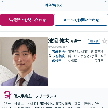
的財産等、お任せください【他士業連携可能】
料金表を見る
電話でお問い合わせ
メールでお問い合わせ
池辺 健太
弁護士
福岡県
池辺法律事務所
営業時
宮崎県
か
面談方法(対面・電
らも相談
話・ビデオなど)は
間：本日
受付中
応相談
定休日
個人事業主・フリーランス
【九州・沖縄エリア対応】25社以上の顧問を担当／福岡に密着し12年