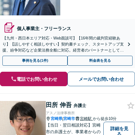
個人事業主・フリーランス
【九州・西日本エリア対応・Web面談可】【16年間の裁判官経験あ
り】【話しやすく相談しやすい】契約書チェック、スタートアップ支
援、紛争対応など企業法務全般に対応。経営者のパートナーとして伴
走し、依頼者さまのビジネスをサポートします！
事例を見る(1件)
料金表を見る
電話でお問い合わせ
メールでお問い合わせ
田所 伸吾
弁護士
アスノ法律事務所
宮崎県
宮崎市
宮崎駅
から徒歩10分
|
【当日・翌日相談対応】宮崎
詳細を見
市の弁護士が、事業者からの
る