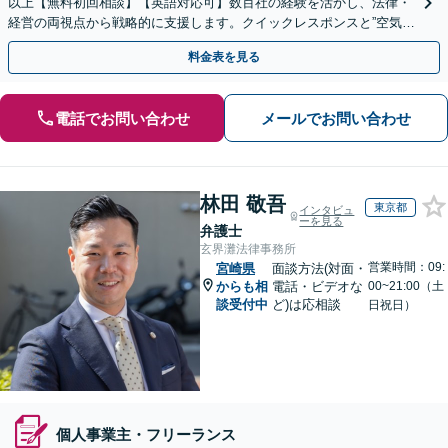
以上【無料初回相談】【英語対応可】数百社の経験を活かし、法律・
経営の両視点から戦略的に支援します。クイックレスポンスと”空気を
読む”法務に注力。コンプライアンス講師の実績多数
料金表を見る
電話でお問い合わせ
メールでお問い合わせ
林田 敬吾
東京都
インタビュ
ーを見る
弁護士
玄界灘法律事務所
営業時間：09:
宮崎県
面談方法(対面・
からも相
電話・ビデオな
00~21:00（土
談受付中
ど)は応相談
日祝日）
個人事業主・フリーランス