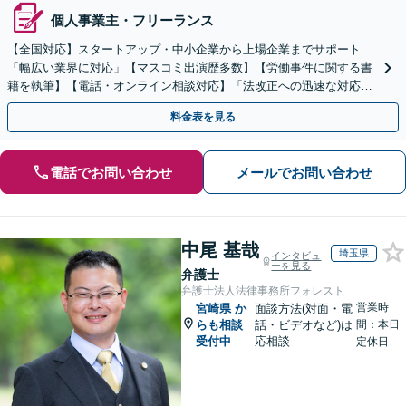
個人事業主・フリーランス
【全国対応】スタートアップ・中小企業から上場企業までサポート
「幅広い業界に対応」【マスコミ出演歴多数】【労働事件に関する書
籍を執筆】【電話・オンライン相談対応】「法改正への迅速な対応」
「労務環境の整備でトラブルを未然に防ぐ」
料金表を見る
電話でお問い合わせ
メールでお問い合わせ
中尾 基哉
埼玉県
インタビュ
ーを見る
弁護士
弁護士法人法律事務所フォレスト
営業時
宮崎県
か
面談方法(対面・電
らも相談
話・ビデオなど)は
間：本日
受付中
応相談
定休日