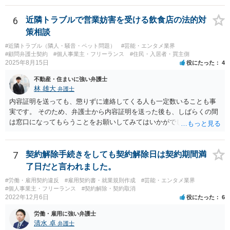
いうご質問であると理解しました。 まず、「物理的にできない開発で
一方的に契約不履行のように伝えられ」とのことですが、「物理的に
6
近隣トラブルで営業妨害を受ける飲食店の法的対
できない」と真に言えるのかどうか、なぜ「物理的にできない開発」
策相談
を請け負うことになったのかが問題です。 もし、「物理的にできな
#近隣トラブル（隣人・騒音・ペット問題）
#芸能・エンタメ業界
い」という意味が、単に「契約に記載された納期では間に合わない」
#顧問弁護士契約
#個人事業主・フリーランス
#住民・入居者・買主側
ということであれば、それは単純に履行遅滞を理由とする債務不履行
2025年8月15日
役にたった
4
ですから、契約解除は有効です。 「物理的にできない」が、そもそも
不動産・住まいに強い弁護士
そのような開発は理論的に不可能（例えば、タイムマシンを作るとい
林 雄大
弁護士
う契約等）であれば、契約自体が無効になる可能性があります。 いず
れの場合であっても、結局は、上記の「物理的にできない」部分を除
内容証明を送っても、懲りずに連絡してくる人も一定数いることも事
いた部分は開発完了しているということですから、その部分に相当す
実です。 そのため、弁護士から内容証明を送った後も、しばらくの間
る請負代金は請求できる可能性があります。 ただし、当該開発完了部
は窓口になってもらうことをお願いしてみてはいかがでしょうか。 そ
分だけでどれくらいの価値があるのか、が問題になります。 一般論は
うすれば、もしその方から不当な要求を受けることがあっても、「窓
以上で、より個別的なお話は、詳しい契約内容や開発内容を知る必要
口（弁護士に）言ってください」とだけお伝えし、それ以外には一切
がありますので、正式に弁護士に相談することも検討された方がよい
応じないという姿勢をとることができるため、スタッフの方の負担軽
7
契約解除手続きをしても契約解除日は契約期間満
と思います。
減を図れると思います。 大変な状況かと思いますが、ご参考になりま
了日だと言われました。
したら幸いです。
#労働・雇用契約違反
#雇用契約書・就業規則作成
#芸能・エンタメ業界
#個人事業主・フリーランス
#契約解除・契約取消
2022年12月6日
役にたった
6
労働・雇用に強い弁護士
清水 卓
弁護士