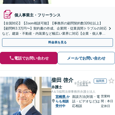
個人事業主・フリーランス
【全国対応】【Zoom相談可能】【事務所の顧問契約数320社以上】
【顧問料3.3万円〜】契約書の作成、企業間・従業員間トラブルの対応
など。建築・不動産・内装業など幅広い業界に対応【企業・個人事業
主の方初回面談無料】
料金表を見る
電話でお問い合わせ
メールでお問い合わせ
柴田 啓介
福岡県
インタビュ
ーを見る
弁護士
A＆S福岡法律事務所弁護士法人
営業時
宮崎県
か
面談方法(対面・電
らも相談
話・ビデオなど)は
間：本日
受付中
応相談
定休日