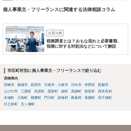
個人事業主・フリーランスに関連する法律相談コラム
企業法務
税務調査とは？おもな流れと必要書類、
指摘に対する対処法などについて解説
市区町村別に個人事業主・フリーランスで絞り込む
宮崎県内
宮崎市
都城市
延岡市
日南市
小林市
日向市
串間市
西都市
えびの市
三股町
高原町
国富町
綾町
高鍋町
新富町
西米良村
木城町
川南町
都農町
門川町
諸塚村
椎葉村
美郷町
高千穂町
日之影町
五ヶ瀬町