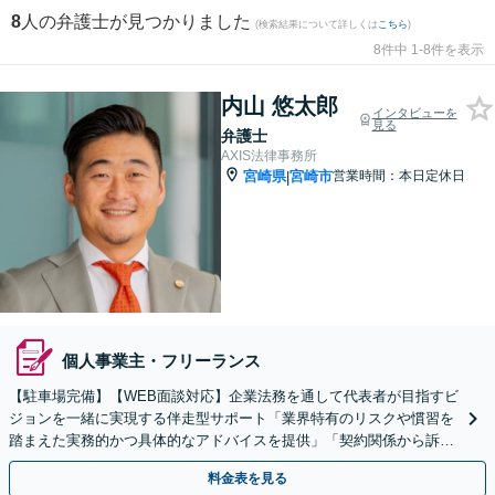
8
人の弁護士が見つかりました
(検索結果について詳しくは
こちら
)
8件中 1-8件を表示
内山 悠太郎
インタビューを
見る
弁護士
AXIS法律事務所
宮崎県
宮崎市
営業時間：本日定休日
|
個人事業主・フリーランス
【駐車場完備】【WEB面談対応】企業法務を通して代表者が目指すビ
ジョンを一緒に実現する伴走型サポート「業界特有のリスクや慣習を
踏まえた実務的かつ具体的なアドバイスを提供」「契約関係から訴訟
まで一貫した対応力」【休日・夜間相談可】
料金表を見る