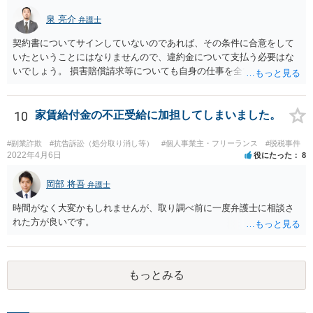
泉 亮介
弁護士
契約書についてサインしていないのであれば、その条件に合意をして
いたということにはなりませんので、違約金について支払う必要はな
いでしょう。 損害賠償請求等についても自身の仕事を全て処理してか
ら辞めるのであれば一般的には負担義務はないかと思われます。
10
家賃給付金の不正受給に加担してしまいました。
#副業詐欺
#抗告訴訟（処分取り消し等）
#個人事業主・フリーランス
#脱税事件
2022年4月6日
役にたった
8
岡部 将吾
弁護士
時間がなく大変かもしれませんが、取り調べ前に一度弁護士に相談さ
れた方が良いです。
もっとみる