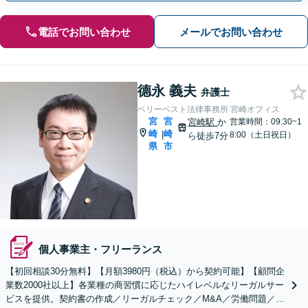
電話でお問い合わせ
メールでお問い合わせ
德永 義夫
弁護士
ベリーベスト法律事務所 宮崎オフィス
宮
宮
宮崎駅
か
営業時間：09:30~1
崎
崎
|
8:00（土日祝日）
ら徒歩7分
県
市
個人事業主・フリーランス
【初回相談30分無料】【月額3980円（税込）から契約可能】【顧問企
業数2000社以上】各業種の商習慣に応じたハイレベルなリーガルサー
ビスを提供。契約書の作成／リーガルチェック／M&A／労働問題／知