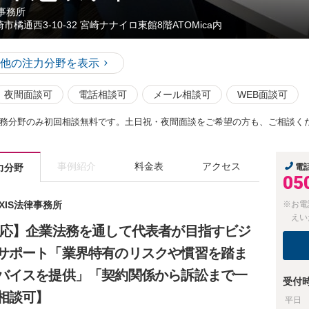
律事務所
市橘通西3-10-32 宮崎ナナイロ東館8階ATOMica内
他の注力分野を表示
夜間面談可
電話相談可
メール相談可
WEB面談可
務分野のみ初回相談無料です。土日祝・夜間面談をご希望の方も、ご相談く
事例紹介
料金表
アクセス
力分野
電
05
XIS法律事務所
※お電
えい
対応】企業法務を通して代表者が目指すビジ
サポート「業界特有のリスクや慣習を踏ま
バイスを提供」「契約関係から訴訟まで一
受付
相談可】
平日