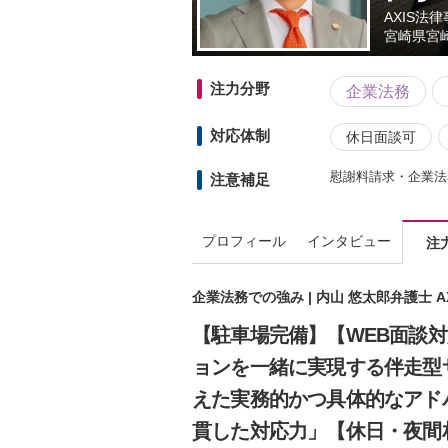
AXIS法
宮崎県
宮崎
注力分野
企業法務
対応体制
休日面談可
慰謝料請求・企業法
注意補足
プロフィール
インタビュー
注
企業法務での強み | 内山 悠太郎弁護士 A
【駐車場完備】【WEB面談
ョンを一緒に実現する伴走型
えた実務的かつ具体的なアド
貫した対応力」【休日・夜間