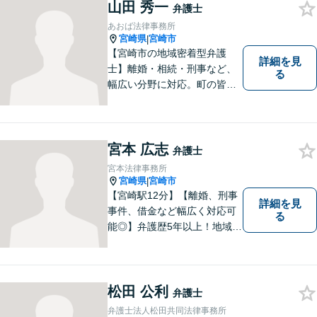
山田 秀一
弁護士
あおば法律事務所
宮崎県
宮崎市
|
【宮崎市の地域密着型弁護
詳細を見
士】離婚・相続・刑事など、
る
幅広い分野に対応。町の皆様
を平穏な暮らしへと導きま
す。問題はお一人で抱え込む
ことなく、お気軽にご相談く
ださい。きっと道が開けま
宮本 広志
弁護士
す。
宮本法律事務所
宮崎県
宮崎市
|
【宮崎駅12分】【離婚、刑事
詳細を見
事件、借金など幅広く対応可
る
能◎】弁護歴5年以上！地域に
密着し、一人一人に向き合い
事件を解決してまいります。
お困りごとがあれば、お気軽
にご相談ください。迅速・適
松田 公利
弁護士
切な解決を目指し尽力しま
弁護士法人松田共同法律事務所