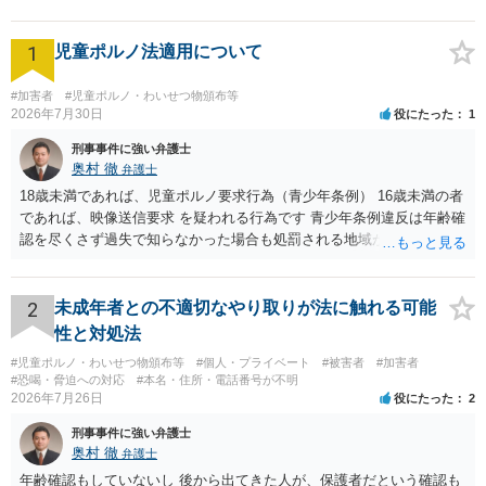
1
児童ポルノ法適用について
#加害者
#児童ポルノ・わいせつ物頒布等
2026年7月30日
役にたった
1
刑事事件に強い弁護士
奥村 徹
弁護士
18歳未満であれば、児童ポルノ要求行為（青少年条例） 16歳未満の者
であれば、映像送信要求 を疑われる行為です 青少年条例違反は年齢確
認を尽くさず過失で知らなかった場合も処罰される地域があるので、
注意して下さい
2
未成年者との不適切なやり取りが法に触れる可能
性と対処法
#児童ポルノ・わいせつ物頒布等
#個人・プライベート
#被害者
#加害者
#恐喝・脅迫への対応
#本名・住所・電話番号が不明
2026年7月26日
役にたった
2
刑事事件に強い弁護士
奥村 徹
弁護士
年齢確認もしていないし 後から出てきた人が、保護者だという確認も