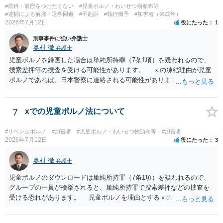
#前科・前歴をつけたくない
#児童ポルノ・わいせつ物頒布等
#逮捕による解雇・退学回避
#不起訴
#執行猶予
#加害者（未成年）
2026年7月12日
役にたった
1
刑事事件に強い弁護士
奥村 徹
弁護士
児童ポルノを録画した場合は単純所持罪（7条1項）を疑われるので、
捜索差押等の捜査を受ける可能性があります。 ｘの凍結理由が児童
ポルノであれば、日本警察に連絡される可能性があります。 対応と
しては、犯罪を疑われるので、弁護士に相談した上で、画像を消去す
るなり、警察に相談するなり、検討してください
7
xでの児童ポルノ法について
#リベンジポルノ
#加害者
#児童ポルノ・わいせつ物頒布等
#加害者
2026年7月12日
役にたった
3
奥村 徹
弁護士
児童ポルノのダウンロードは単純所持罪（7条1項）を疑われるので、
グループの一員が検挙されると、単純所持罪で捜索差押などの捜査を
受ける恐れがあります。 児童ポルノを理由とするｘのアカウント凍
結は日本警察に通報されることがあって（確率はわかりませんが実例
は珍しくない）、これも捜索差押を受けるおそれがあります