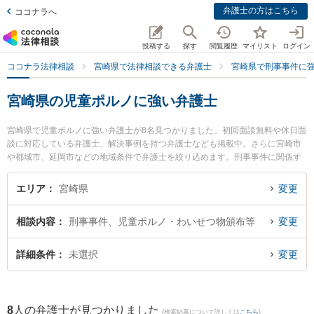
弁護士の方はこちら
ココナラへ
投稿する
探す
閲覧履歴
マイリスト
ログイン
ココナラ法律相談
宮崎県で法律相談できる弁護士
宮崎県で刑事事件に
宮崎県の児童ポルノに強い弁護士
宮崎県で児童ポルノに強い弁護士が8名見つかりました。初回面談無料や休日面
談に対応している弁護士、解決事例を持つ弁護士なども掲載中。さらに宮崎市
や都城市、延岡市などの地域条件で弁護士を絞り込めます。刑事事件に関係す
る加害者側や少年犯罪、再犯・前科あり等の細かな分野での絞り込み検索もで
き便利です。特にAXIS法律事務所の内山 悠太郎弁護士やベリーベスト法律事務
エリア
宮崎県
変更
所 宮崎オフィスの德永 義夫弁護士、弁護士法人きさらぎの高山 桂弁護士のプ
ロフィール情報や弁護士費用、強みなどが注目されています。『宮崎県で土日
相談内容
刑事事件、児童ポルノ・わいせつ物頒布等
変更
や夜間に発生した児童ポルノのトラブルを今すぐに弁護士に相談したい』『児
童ポルノのトラブル解決の実績豊富な近くの弁護士を検索したい』『初回相談
無料で児童ポルノを法律相談できる宮崎県内の弁護士に相談予約したい』など
詳細条件
未選択
変更
でお困りの相談者さんにおすすめです。
8
人の弁護士が見つかりました
(検索結果について詳しくは
こちら
)