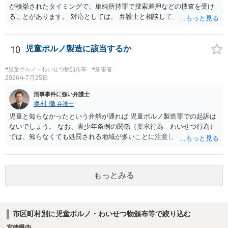
が検挙されたタイミングで、単純所持罪で捜索差押などの捜査を受け
ることがあります。 対応としては、 弁護士と相談して、 児童ポルノ
と知らなかったという弁解を厚くした書面を作成してもらい 警察に相
談しておく などが考えられます。
10
児童ポルノ製造に該当するか
#児童ポルノ・わいせつ物頒布等
#加害者
2026年7月25日
刑事事件に強い弁護士
奥村 徹
弁護士
児童と知らなかったという弁解が通れば 児童ポルノ製造罪での起訴は
ないでしょう。 なお、青少年条例の関係（要求行為 わいせつ行為）
では、知らなくても処罰される地域が多いことに注意してください
もっとみる
市区町村別に児童ポルノ・わいせつ物頒布等で絞り込む
宮崎県内