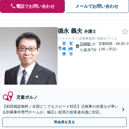
電話でお問い合わせ
メールでお問い合わせ
德永 義夫
弁護士
ベリーベスト法律事務所 宮崎オフィス
宮
宮
宮崎駅
か
営業時間：09:30~2
崎
崎
|
1:00（平日）
ら徒歩7分
県
市
児童ポルノ
【初回相談無料／全国どこでもスピード対応】元検事の弁護士が率い
る刑事事件専門チームが、幅広い犯罪の加害者弁護に対応。
料金表を見る