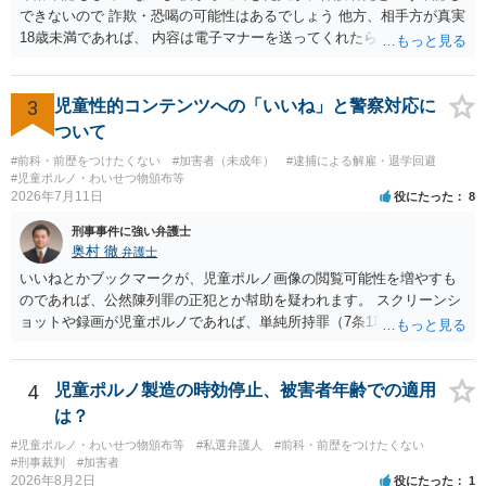
できないので 詐欺・恐喝の可能性はあるでしょう 他方、相手方が真実
18歳未満であれば、 内容は電子マナーを送ってくれたら自慰行為など
の動画を要望通りに撮って送るよと言ったやりとりでした。 自分は動
画の尺は10分ほど、服を着たままで胸を触って欲しい、などの要望を
して、要求された金額(1000円程度)の電子マネーを送信してしまいま
3
児童性的コンテンツへの「いいね」と警察対応に
した。 そこから、撮影するまで暇なので顔の雰囲気の写真を交換して
ついて
欲しい、住んでいる都道府県と区を教えてと言われたので教えたりと
#前科・前歴をつけたくない
#加害者（未成年）
#逮捕による解雇・退学回避
言ったやり取りをしていました。 というやりとりは、青少年条例違反
#児童ポルノ・わいせつ物頒布等
（わいせつ行為）の疑いがあります。18歳未満と知らなくても処罰可
2026年7月11日
役にたった
8
能です。
刑事事件に強い弁護士
奥村 徹
弁護士
いいねとかブックマークが、児童ポルノ画像の閲覧可能性を増やすも
のであれば、公然陳列罪の正犯とか幇助を疑われます。 スクリーンシ
ョットや録画が児童ポルノであれば、単純所持罪（7条1項）になりま
す。 いいね・ブックマークが犯罪になるかは微妙ですが、もとの児童
ポルノ画像の陳列者の関連先として、任意で取調を受けた人はいま
す。 snsのサーバー凍結の具体的理由はわかりませんが、児童ポルノ
4
児童ポルノ製造の時効停止、被害者年齢での適用
であれば、日本警察に連絡されて、日本の刑罰法規に触れる点があれ
は？
ば、捜査を受けることがあります。
#児童ポルノ・わいせつ物頒布等
#私選弁護人
#前科・前歴をつけたくない
#刑事裁判
#加害者
2026年8月2日
役にたった
1