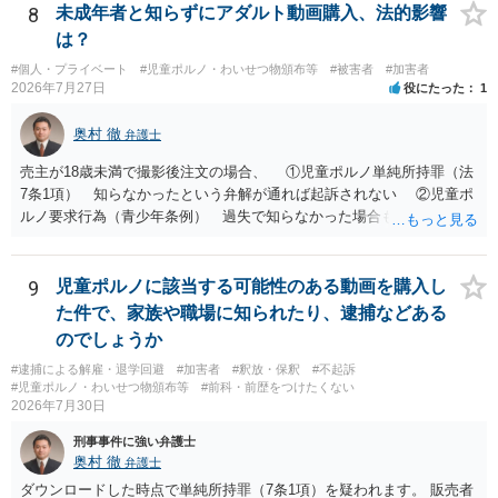
8
未成年者と知らずにアダルト動画購入、法的影響
は？
#個人・プライベート
#児童ポルノ・わいせつ物頒布等
#被害者
#加害者
2026年7月27日
役にたった
1
奥村 徹
弁護士
売主が18歳未満で撮影後注文の場合、 ①児童ポルノ単純所持罪（法
7条1項） 知らなかったという弁解が通れば起訴されない ②児童ポ
ルノ要求行為（青少年条例） 過失で知らなかった場合も処罰される
地域がある の罪名が検討されます。 警察にバレれば捜索差押を受け
ることになります。 対応としては、福祉犯罪に詳しい弁護士に相談
した上で 相手方の地域も知らない・年齢も知らなかったという弁
9
児童ポルノに該当する可能性のある動画を購入し
解 もう消したので持ってない という弁解を用意して、警察相談を
た件で、家族や職場に知られたり、逮捕などある
検討してください。
のでしょうか
#逮捕による解雇・退学回避
#加害者
#釈放・保釈
#不起訴
#児童ポルノ・わいせつ物頒布等
#前科・前歴をつけたくない
2026年7月30日
刑事事件に強い弁護士
奥村 徹
弁護士
ダウンロードした時点で単純所持罪（7条1項）を疑われます。 販売者