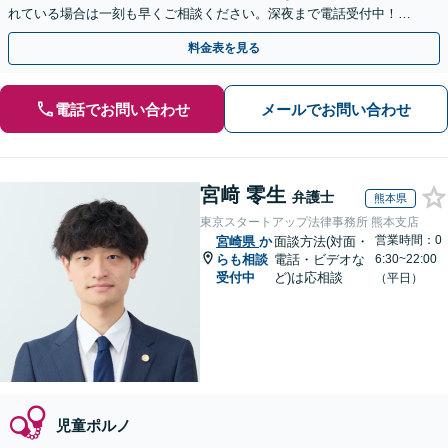
れている場合は一刻も早くご相談ください。深夜まで電話受付中！痴
漢／盗撮／のぞき／その他性犯罪など
料金表を見る
電話でお問い合わせ
メールでお問い合わせ
宮﨑 零生
弁護士
熊本県
東京スタートアップ法律事務所 熊本支店
営業時間：0
宮崎県
か
面談方法(対面・
らも相談
電話・ビデオな
6:30~22:00
受付中
ど)は応相談
（平日）
児童ポルノ