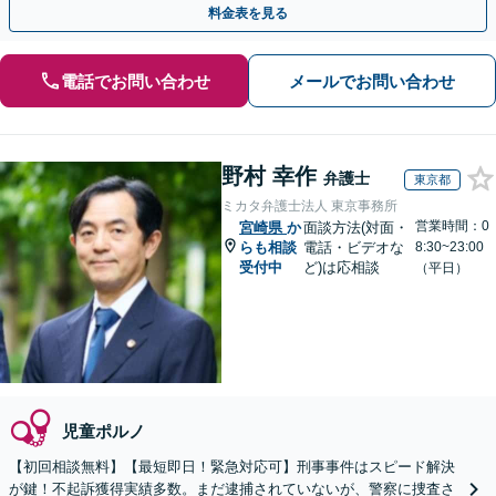
料金表を見る
電話でお問い合わせ
メールでお問い合わせ
野村 幸作
弁護士
東京都
ミカタ弁護士法人 東京事務所
営業時間：0
宮崎県
か
面談方法(対面・
らも相談
電話・ビデオな
8:30~23:00
受付中
ど)は応相談
（平日）
児童ポルノ
【初回相談無料】【最短即日！緊急対応可】刑事事件はスピード解決
が鍵！不起訴獲得実績多数。まだ逮捕されていないが、警察に捜査さ