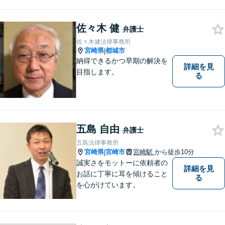
ブルや浪費が原因の借金もご
相談ください。ご依頼後はLIN
Eやメールでの対応も可能です
佐々木 健
弁護士
【メガドンキ隣】
佐々木健法律事務所
宮崎県
都城市
|
納得できるかつ早期の解決を
詳細を見
目指します。
る
五島 自由
弁護士
五島法律事務所
宮崎県
宮崎市
宮崎駅
から徒歩10分
|
誠実さをモットーに依頼者の
詳細を見
お話に丁寧に耳を傾けること
る
を心がけています。