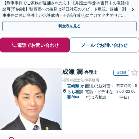
【刑事事件でご家族が逮捕されたら】【弁護士待機中/当日中の電話相
談可(予約制)】警察署への接見は即日対応のスピード重視、逮捕・刑
事事件に強い弁護士が示談成功・不起訴(減刑)に向けて全力でサポー
トします。【加害者側の相談専門】
料金表を見る
電話でお問い合わせ
メールでお問い合わせ
成瀨 潤
弁護士
福岡県
福岡弁護士法律事務所
営業時間：0
宮崎県
か
面談方法(対面・
らも相談
電話・ビデオな
9:00~22:00
受付中
ど)は応相談
（平日）