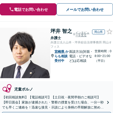
電話でお問い合わせ
メールでお問い合わせ
坪井 智之
岡山県
インタビュ
ーを見る
弁護士
弁護士法人山本・坪井綜合法律事務所 岡山オ
フィス
営業時間：0
宮崎県
か
面談方法(対面・
らも相談
電話・ビデオな
8:00~21:00
受付中
ど)は応相談
（平日）
児童ポルノ
【初回相談無料】【電話相談可】【土日祝・夜間早朝のご相談可】
【即日面会】家族が逮捕された・警察の捜査を受けた場合、一分一秒
でも早くご連絡を！迅速な接見・示談により身柄の早期解放に努めま
す。精神面のケアも重視し、少年事件にも力を入れています。