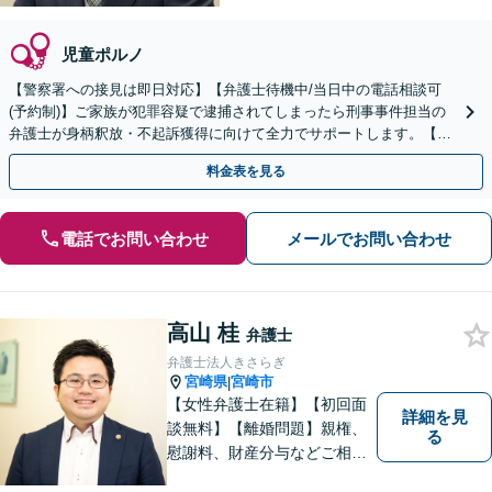
児童ポルノ
【警察署への接見は即日対応】【弁護士待機中/当日中の電話相談可
(予約制)】ご家族が犯罪容疑で逮捕されてしまったら刑事事件担当の
弁護士が身柄釈放・不起訴獲得に向けて全力でサポートします。【毎
月100名以上の相談実績】【全国対応】
料金表を見る
電話でお問い合わせ
メールでお問い合わせ
高山 桂
弁護士
弁護士法人きさらぎ
宮崎県
宮崎市
|
【女性弁護士在籍】【初回面
詳細を見
談無料】【離婚問題】親権、
る
慰謝料、財産分与などご相談
ください【借金問題】ギャン