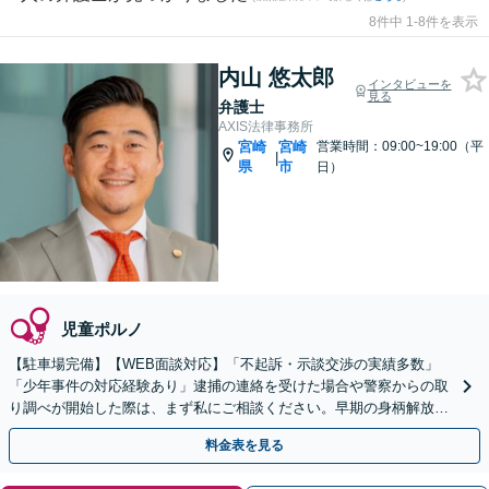
8件中 1-8件を表示
内山 悠太郎
インタビューを
見る
弁護士
AXIS法律事務所
宮崎
宮崎
営業時間：09:00~19:00（平
|
県
市
日）
児童ポルノ
【駐車場完備】【WEB面談対応】「不起訴・示談交渉の実績多数」
「少年事件の対応経験あり」逮捕の連絡を受けた場合や警察からの取
り調べが開始した際は、まず私にご相談ください。早期の身柄解放と
示談の成立をサポートします【休日・夜間相談可】
料金表を見る