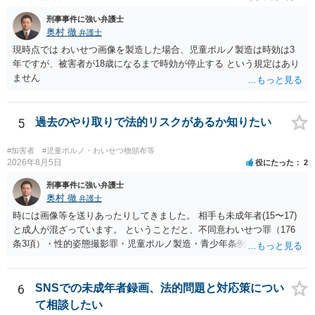
刑事事件に強い弁護士
奥村 徹
弁護士
現時点では わいせつ画像を製造した場合、児童ポルノ製造は時効は3
年ですが、被害者が18歳になるまで時効が停止する という規定はあり
ません
5
過去のやり取りで法的リスクがあるか知りたい
#加害者
#児童ポルノ・わいせつ物頒布等
2026年8月5日
役にたった
2
刑事事件に強い弁護士
奥村 徹
弁護士
時には画像等を送りあったりしてきました。 相手も未成年者(15〜17)
と成人が混ざっています。 ということだと、不同意わいせつ罪（176
条3項）・性的姿態撮影罪・児童ポルノ製造・青少年条例違反（わいせ
つ行為 児童ポルノ要求）などが検討されます。 重い罪もあるの
で、警察にバレれば、それなりの捜査を受けるでしょう。
6
SNSでの未成年者録画、法的問題と対応策につい
て相談したい