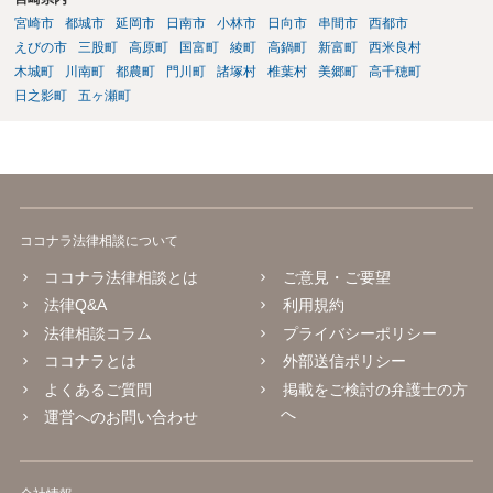
宮崎市
都城市
延岡市
日南市
小林市
日向市
串間市
西都市
えびの市
三股町
高原町
国富町
綾町
高鍋町
新富町
西米良村
木城町
川南町
都農町
門川町
諸塚村
椎葉村
美郷町
高千穂町
日之影町
五ヶ瀬町
ココナラ法律相談について
ココナラ法律相談とは
ご意見・ご要望
法律Q&A
利用規約
法律相談コラム
プライバシーポリシー
ココナラとは
外部送信ポリシー
よくあるご質問
掲載をご検討の弁護士の方
へ
運営へのお問い合わせ