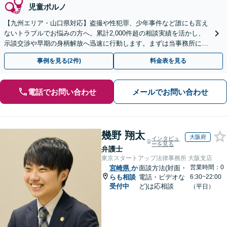
児童ポルノ
【九州エリア・山口県対応】盗撮や性犯罪、少年事件など誰にも言え
ないトラブルでお悩みの方へ。累計2,000件超の相談実績を活かし、
示談交渉や早期の身柄解放へ迅速に行動します。まずは当事務所にご
相談ください。【初回相談30分無料】
事例を見る(2件)
料金表を見る
電話でお問い合わせ
メールでお問い合わせ
幾野 翔太
大阪府
インタビュ
ーを見る
弁護士
東京スタートアップ法律事務所 大阪支店
営業時間：0
宮崎県
か
面談方法(対面・
らも相談
電話・ビデオな
6:30~22:00
受付中
ど)は応相談
（平日）