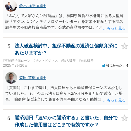
鈴木 祥平
弁護士
「みんなで大家さん43号商品」は、福岡県遠賀郡水巻町にある大型施
設『アグレボバイオテクノロジーセンター』を対象不動産とする匿名
組合型の不動産投資商品です。公式の商品概要では、43号は想定利回
り7.0％、運用期間5年1か月、1口100万円の商品とされ、当初満了日は
2025年7月31日、ただし対象不動産の売却が終わっていない場合は1年
を上限に延長することがあるとされています。 当初満了日が令和７年
5
法人破産検討中、担保不動産の返済は偏頗弁済に
７月３１日でしたが、令和７年6月に延長通知がなされて償還期限が令
あたりますか？
和８年７月３１日になっております。その後、令和７年９月頃になる
#不動産担保ローン
#法人・ビジネス
#法人破産
#自己破産
と、分配金の支払いも停止しており、状況としては厳しい状況にある
2025年8月26日
役にたった
4
と思われます。 また、内容証明郵便や解除のメールを送付されている
とのことですが、残念ながら、現在の都市綜研インベストファンド
森田 英樹
弁護士
は、任意の請求や解除通知に対して積極的に対応している状況にはあ
りません。実際、弁護士名で送付した内容証明に対しても何ら回答が
【質問1】 これまで毎月、法人口座から不動産担保ローンの返済をし
ないケースが少なくありません。そのため、現状では、内容証明やメ
ていました。 もし今回も法人口座から2か月分をまとめて返済した場
ールのみで返還を受けることは難しく、法的手続を取らなければ実質
合、 偏頗弁済に該当して免責不許可事由となる可能性はありますか？
的に交渉のテーブルにも乗らないというのが実情です。 ご相談の「み
※なお、他のリース会社や個人のクレジットカード等はすでに滞納し
んなで大家さん43号」については、令和８年７月３１日が償還期限到
ています。 【質問2】 仮に母が代わりに返済する場合、母名義の口座
来の時期になると思われますので、解除による出資金返還請求をしな
から不動産担保ローン会社に対して 2か月分を直接支払うことに問題
6
返済期日「速やかに返済する」と書いた、自分で
がら、期間満了による償還請求訴訟もにらんだ形で訴訟提起をするこ
はありますか？ 【質問3】 質問2のように、債務者以外の第三者（親
作成した借用書はどこまで有効ですか？
とが考えられます。もっとも、現在は都市綜研インベストファンドと
族）が代位弁済を行うことは、 不動産担保ローン会社として一般的に