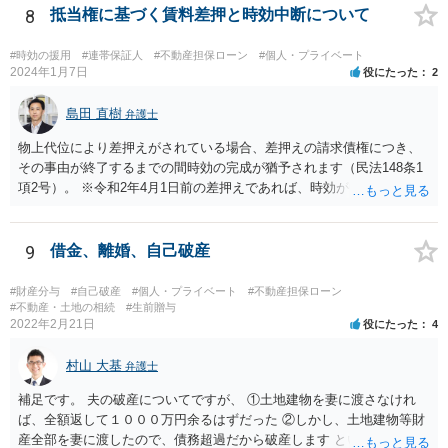
でしょうか。
8
抵当権に基づく賃料差押と時効中断について
#時効の援用
#連帯保証人
#不動産担保ローン
#個人・プライベート
2024年1月7日
役にたった
2
島田 直樹
弁護士
物上代位により差押えがされている場合、差押えの請求債権につき、
その事由が終了するまでの間時効の完成が猶予されます（民法148条1
項2号）。 ※令和2年4月1日前の差押えであれば、時効が中断（改正前
民法147条1項2号）。 そして、差押えにつき取立の有無に関する届け
出をしないことで取り消された場合（民事執行法155条6項）は、民法1
48条2項の「法律の規定に従わないことによる取消し」には該当しない
9
借金、離婚、自己破産
と考えられているので（『Q&A令和元年改正民事執行法制』362頁
（金融財政事情研究会））、取り消された時点から新たに時効が進行
#財産分与
#自己破産
#個人・プライベート
#不動産担保ローン
することになります（民法148条2項）。 差押取消決定は所有者にも通
#不動産・土地の相続
#生前贈与
2022年2月21日
役にたった
4
知されるはずですが、相続発生が裁判所にわかっていない場合には、
被相続人宛てに通知されることになります。 抵当不動産の所有者の相
村山 大基
続人であれば、事件の記録の閲覧謄写も可能となりますが（民事執行
弁護士
法17条）、相続人であることを証明する必要があり、また、電話でど
補足です。 夫の破産についてですが、 ①土地建物を妻に渡さなけれ
こまで教えてくれるかは裁判所次第と思います。 民法148条 １ 次に
ば、全額返して１０００万円余るはずだった ②しかし、土地建物等財
掲げる事由がある場合には、その事由が終了する（申立ての取下げ又
産全部を妻に渡したので、債務超過だから破産します というのは裁判
は法律の規定に従わないことによる取消しによってその事由が終了し