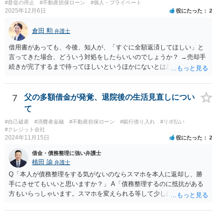
の間で裁判上の和解が成立した案件についても、和解で約束された分
#督促の停止
#不動産担保ローン
#個人・プライベート
認められるものでしょうか？ ・・・各質問に対しては いずれも法的
2025年12月6日
役にたった
2
割金の支払いが遅延しているとの報告が複数寄せられています。した
に問題ないと思いますが 兄弟などが債権者に、弁済するなどして共
がって、訴訟を提起したとしても必ず回収できるとは申し上げられま
有持分を取り戻す予定があるとの前提に立ったとしても 現時点で
倉田 勲
せん。 しかしながら、 ①会社から返答がない ②任意交渉が機能して
弁護士
お母さまの負担で ２か月分を支払う必要があるのか そのメリット
いない ③資金繰り上のご事情がある ④償還期限が到来する という現
がどれだけあるか 破産申立てに必要な費用の準備に支障をきたさな
借用書があっても、今後、知人が、「すぐに全額返済してほしい」と
状を踏まえますと、何もせずに待ち続けるよりは、リスクを承知の上
いか という点を含めて 再検討すべきでしょう。 一刻も早く 倒
言ってきた場合、どういう対処をしたらいいのでしょうか？ →売却手
でも訴訟提起を検討する方がよいケースではないかと考えておりま
産処理に精通した弁護士に相談して 方針を決定するのが一番でしょ
続きが完了するまで待ってほしいというほかにないとは思います。 仮
す。何もしなければ回収をすることはできません。みんなで大家さん4
う。
に相手がそれで納得しなければ、相手は裁判手続きをまず行う必要が
3号については、「アグレボセンターで何らかの事業が行われていた
ありますが、裁判の手続きは引き延ばそうと思えば６か月以上は引き
か」ではなく、「その事業が巨額の賃料を支払えるだけの実体を持っ
延ばしできますので、その間に売却して弁済をすればよいとは思いま
7
父の多額借金が発覚、退院後の生活見直しについ
ていたのか。そして賃料はどこから出ていたのか」という点はかなり
す。 また仮に売却できずに判決が確定したとしても、あなたにめぼし
て
の疑念があるところです。
い他の財産がない場合は相手が取る手段としては結局不動産を競売に
#自己破産
#消費者金融
#不動産担保ローン
#銀行借り入れ
#リボ払い
掛けて回収するほかにありません。 したがって、相手がすぐに全額返
#クレジット会社
済してほしいと言ってきて法的な手続きをするとしても、そこまでの
2024年11月15日
役にたった
2
実害もありませんので、粛々と売却手続きを進めて弁済されたら良い
借金・債務整理に強い弁護士
と思います。
植田 諭
弁護士
Q「本人が債務整理をする気がないのならスマホを本人に返却し、勝
手にさせてもいいと思いますか？」 A「債務整理するのに抵抗がある
方もいらっしゃいます。スマホを変えられる等して少しは変化が起き
ているので、なんとか家族で支えていただければとは思います。」
法律の観点からの解決以外にもカウンセリングなども試みてはいかが