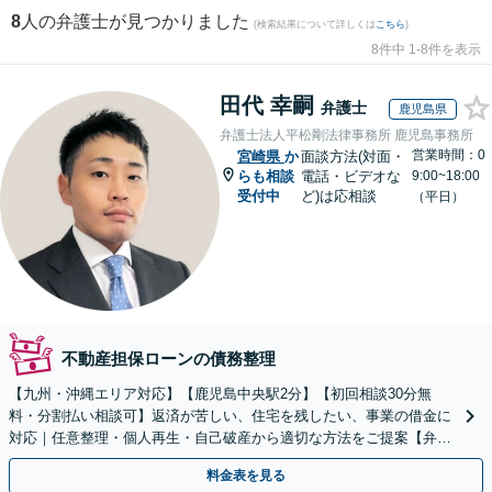
8
人の弁護士が見つかりました
(検索結果について詳しくは
こちら
)
8件中 1-8件を表示
田代 幸嗣
弁護士
鹿児島県
弁護士法人平松剛法律事務所 鹿児島事務所
営業時間：0
宮崎県
か
面談方法(対面・
らも相談
電話・ビデオな
9:00~18:00
受付中
ど)は応相談
（平日）
不動産担保ローンの債務整理
【九州・沖縄エリア対応】【鹿児島中央駅2分】【初回相談30分無
料・分割払い相談可】返済が苦しい、住宅を残したい、事業の借金に
対応｜任意整理・個人再生・自己破産から適切な方法をご提案【弁護
士歴10年以上】
料金表を見る