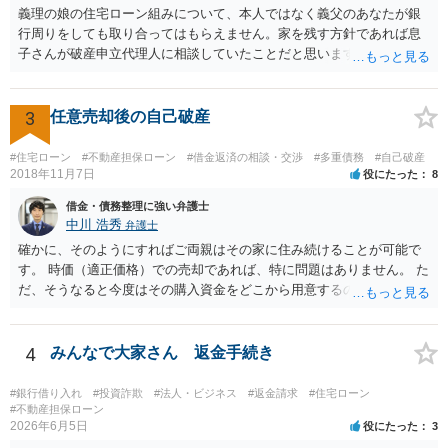
義理の娘の住宅ローン組みについて、本人ではなく義父のあなたが銀
ば、他の共有者にとってもそれを支出するだけのメリットがあると思
行周りをしても取り合ってはもらえません。家を残す方針であれば息
います）。
子さんが破産申立代理人に相談していたことだと思います。きちんと
息子さん夫婦と今後の住居についての話し合いをしてください。
3
任意売却後の自己破産
#住宅ローン
#不動産担保ローン
#借金返済の相談・交渉
#多重債務
#自己破産
2018年11月7日
役にたった
8
借金・債務整理に強い弁護士
中川 浩秀
弁護士
確かに、そのようにすればご両親はその家に住み続けることが可能で
す。 時価（適正価格）での売却であれば、特に問題はありません。 た
だ、そうなると今度はその購入資金をどこから用意するのかという問
題になります。
4
みんなで大家さん 返金手続き
#銀行借り入れ
#投資詐欺
#法人・ビジネス
#返金請求
#住宅ローン
#不動産担保ローン
2026年6月5日
役にたった
3