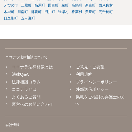
ローン取引と不動産担保ローンを一連の取引として計算できるかとい
えびの市
三股町
高原町
国富町
綾町
高鍋町
新富町
西米良村
う問題があります。 これについて、一連性が否定された裁判例もいく
木城町
川南町
都農町
門川町
諸塚村
椎葉村
美郷町
高千穂町
つかあるため、不動産担保ローンについては過払金請求が難しいとい
日之影町
五ヶ瀬町
う話を聞いたのかもしれませんが、先ほど述べたように、不動産担保
ローンという理由で過払金請求ができないということはありません。
先ほど述べたように、過払金が発生している可能性はあるので、元
本、返済計画及び返済経過等の具体的な資料を用意して、一度弁護士
に相談するのがよいと考えます。
ココナラ法律相談について
ココナラ法律相談とは
ご意見・ご要望
法律Q&A
利用規約
法律相談コラム
プライバシーポリシー
ココナラとは
外部送信ポリシー
よくあるご質問
掲載をご検討の弁護士の方
へ
運営へのお問い合わせ
会社情報