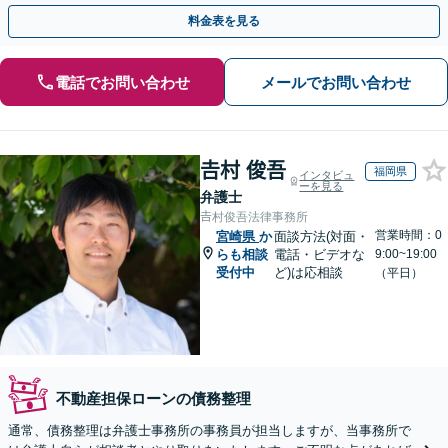
【初回相談無料】【全国対応可能】
料金表を見る
電話でお問い合わせ
メールでお問い合わせ
𠮷村 俊吾
福岡県
インタビュ
ーを見る
弁護士
𠮷村俊吾法律事務所
営業時間：0
宮崎県
か
面談方法(対面・
らも相談
電話・ビデオな
9:00~19:00
受付中
ど)は応相談
（平日）
不動産担保ローンの債務整理
通常、債務整理は弁護士事務所の事務員が担当しますが、当事務所で