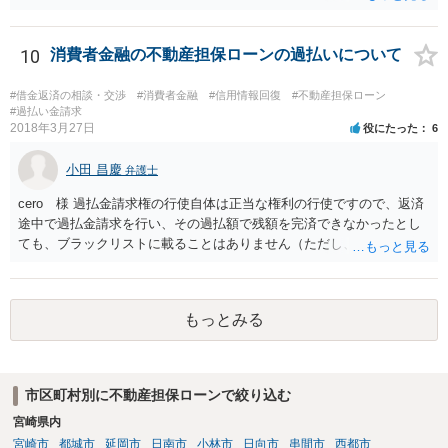
所が認めないリスクがあるので、全体の進め方について是非相談に行
た場合にあっては、その終了の時から六箇月を経過する）までの間
かれると良いと思います。
は、時効は、完成しない。 二 担保権の実行 ２ 前項の場合には、
10
消費者金融の不動産担保ローンの過払いについて
時効は、同項各号に掲げる事由が終了した時から新たにその進行を始
める。ただし、申立ての取下げ又は法律の規定に従わないことによる
#借金返済の相談・交渉
#消費者金融
#信用情報回復
#不動産担保ローン
取消しによってその事由が終了した場合は、この限りでない。 ※改正
#過払い金請求
前民法 147条 時効は、次に掲げる事由によって中断する。 二 差押
2018年3月27日
役にたった
6
え、仮差押え又は仮処分 154条 差押え、仮差押え及び仮処分は、権利
者の請求により又は法律の規定に従わないことにより取り消されたと
小田 昌慶
弁護士
きは、時効の中断の効力を生じない。 157条 １ 中断した時効は、そ
の中断の事由が終了した時から、新たにその進行を始める。 改正附則
cero 様 過払金請求権の行使自体は正当な権利の行使ですので、返済
10条 ２ 施行日前に旧法第百四十七条に規定する時効の中断の事由又
途中で過払金請求を行い、その過払額で残額を完済できなかったとし
は旧法第百五十八条から第百六十一条までに規定する時効の停止の事
ても、ブラックリストに載ることはありません（ただし、過払額で完
由が生じた場合におけるこれらの事由の効力については、なお従前の
済できなかった残額について、その後に適切な返済ができなかった場
例による。
合は別問題です。）。 また、不動産担保ローンだからといって、過払
金請求ができないというものでもありません。 一般的に、不動産担保
もっとみる
ローンは法定利率内であることが多いため、過払金がない（若しくは
少額である）ということが多いだけであり、利息制限法の限度を超え
ている場合には過払金の請求は可能です。 元本が１００万円以上の場
合には、利息制限法上の上限利息は年利１５％なので、元本が６５０
市区町村別に不動産担保ローンで絞り込む
万円、年利１６％であれば、過払金が発生している可能性はありま
宮崎県内
す。 また、不動産担保ローンで問題となるのは、カードローン取引か
ら不動産担保ローンに切り替えている場合であり、この場合にカード
宮崎市
都城市
延岡市
日南市
小林市
日向市
串間市
西都市