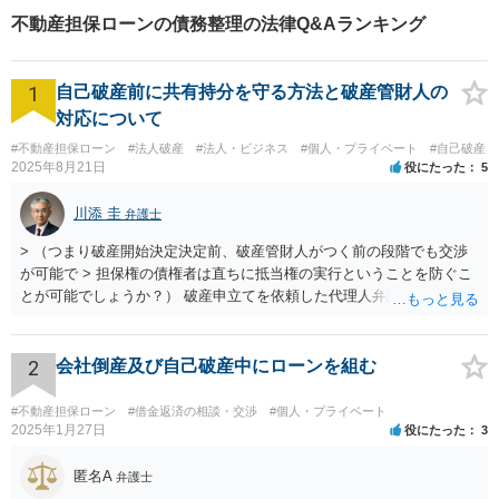
不動産担保ローンの債務整理の法律Q&Aランキング
1
自己破産前に共有持分を守る方法と破産管財人の
対応について
#不動産担保ローン
#法人破産
#法人・ビジネス
#個人・プライベート
#自己破産
2025年8月21日
役にたった
5
川添 圭
弁護士
> （つまり破産開始決定決定前、破産管財人がつく前の段階でも交渉
が可能で > 担保権の債権者は直ちに抵当権の実行ということを防ぐこ
とが可能でしょうか？） 破産申立てを依頼した代理人弁護士が売買に
関与し、売却代金の使途を含めたすべての記録を残すといったやり方
が可能な場合もありますが、オーバーローン事案では売却代金が手元
に残らないことになるため、弁護士としても慎重な判断が求められま
2
会社倒産及び自己破産中にローンを組む
す。 > 例えば弁護士費用を分割で積立するなど半年、１年かかる場合
でも かなり率直な（身も蓋もない）意見を述べると、担保に供されて
#不動産担保ローン
#借金返済の相談・交渉
#個人・プライベート
いる共有持分を親族が取得することで不動産を守りたいのであれば、
2025年1月27日
役にたった
3
弁護士費用は長期分割などせず、親族等から援助して貰うことを模索
した方がよいと思います（弁護士費用の援助も馬鹿にならない金額で
匿名A
弁護士
すが、それによって共有持分を取得できる可能性が高くなるのであれ