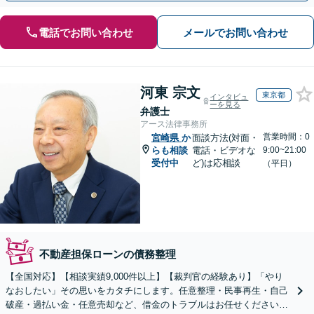
電話でお問い合わせ
メールでお問い合わせ
河東 宗文
東京都
インタビュ
ーを見る
弁護士
アース法律事務所
営業時間：0
宮崎県
か
面談方法(対面・
らも相談
電話・ビデオな
9:00~21:00
受付中
ど)は応相談
（平日）
不動産担保ローンの債務整理
【全国対応】【相談実績9,000件以上】【裁判官の経験あり】「やり
なおしたい」その思いをカタチにします。任意整理・民事再生・自己
破産・過払い金・任意売却など、借金のトラブルはお任せください。