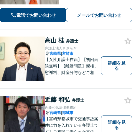
き合い伴走いたします。不安や迷い
に、確かな指針を。お気軽にご相談く
電話でお問い合わせ
メールでお問い合わせ
ださい。
高山 桂
弁護士
弁護士法人きさらぎ
宮崎県
宮崎市
|
【女性弁護士在籍】【初回面
詳細を見
談無料】【離婚問題】親権、
る
慰謝料、財産分与などご相談
ください【借金問題】ギャン
ブルや浪費が原因の借金もご
相談ください。ご依頼後はLIN
Eやメールでの対応も可能です
近藤 和弘
弁護士
【メガドンキ隣】
近藤和弘法律事務所
宮崎県
都城市
|
【宮崎県都城市で交通事故案
詳細を見
件に力を入れている弁護士で
る
す】ご相談に来られた方の話