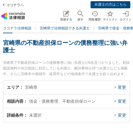
弁護士の方はこちら
ココナラへ
投稿する
探す
閲覧履歴
マイリスト
ログイン
ココナラ法律相談
宮崎県で法律相談できる弁護士
宮崎県で借金・債務
宮崎県の不動産担保ローンの債務整理に強い弁
護士
宮崎県で不動産担保ローンの債務整理に強い弁護士が8名見つかりました。初回
面談無料や休日面談に対応している弁護士、解決事例を持つ弁護士なども掲載
中。さらに宮崎市や都城市、延岡市などの地域条件で弁護士を絞り込めます。
借金・債務整理に関係する消費者金融の債務整理やクレジット会社の債務整
理、リボ払いの債務整理等の細かな分野での絞り込み検索もでき便利です。特
エリア
宮崎県
変更
にAXIS法律事務所の内山 悠太郎弁護士や弁護士法人きさらぎの高山 桂弁護
士、近藤和弘法律事務所の近藤 和弘弁護士のプロフィール情報や弁護士費用、
相談内容
借金・債務整理、不動産担保ローン
変更
強みなどが注目されています。『宮崎県で土日や夜間に発生した不動産担保ロ
ーンの債務整理のトラブルを今すぐに弁護士に相談したい』『不動産担保ロー
ンの債務整理のトラブル解決の実績豊富な近くの弁護士を検索したい』『初回
詳細条件
未選択
変更
相談無料で不動産担保ローンの債務整理を法律相談できる宮崎県内の弁護士に
相談予約したい』などでお困りの相談者さんにおすすめです。