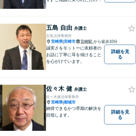
に先入観を持たずに耳を傾
け，アドバイス致します。お
引き受けした案件について
は，依頼者が希望されるベス
五島 自由
弁護士
トな解決に至るよう最善を尽
五島法律事務所
くします。お気軽にご相談く
宮崎県
宮崎市
宮崎駅
から徒歩10分
|
ださい。
誠実さをモットーに依頼者の
詳細を見
お話に丁寧に耳を傾けること
る
を心がけています。
佐々木 健
弁護士
佐々木健法律事務所
宮崎県
都城市
|
納得できるかつ早期の解決を
詳細を見
目指します。
る