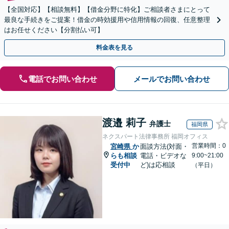
【全国対応】【相談無料】【借金分野に特化】ご相談者さまにとって
最良な手続きをご提案！借金の時効援用や信用情報の回復、任意整理
はお任せください【分割払い可】
料金表を見る
電話でお問い合わせ
メールでお問い合わせ
渡邉 莉子
弁護士
福岡県
ネクスパート法律事務所 福岡オフィス
営業時間：0
宮崎県
か
面談方法(対面・
らも相談
電話・ビデオな
9:00~21:00
受付中
ど)は応相談
（平日）