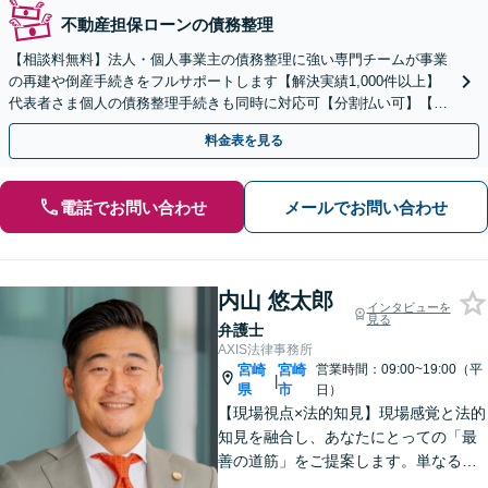
不動産担保ローンの債務整理
【相談料無料】法人・個人事業主の債務整理に強い専門チームが事業
の再建や倒産手続きをフルサポートします【解決実績1,000件以上】
代表者さま個人の債務整理手続きも同時に対応可【分割払い可】【後
払い応相談】【夜間・休日相談可】
料金表を見る
電話でお問い合わせ
メールでお問い合わせ
内山 悠太郎
インタビューを
見る
弁護士
AXIS法律事務所
宮崎
宮崎
営業時間：09:00~19:00（平
|
県
市
日）
【現場視点×法的知見】現場感覚と法的
知見を融合し、あなたにとっての「最
善の道筋」をご提案します。単なるリ
スク指摘ではなく、解決まで誠実に向