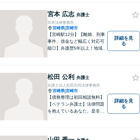
宮本 広志
弁護士
宮本法律事務所
宮崎県
宮崎市
|
【宮崎駅12分】【離婚、刑事
詳細を見
事件、借金など幅広く対応可
る
能◎】弁護歴5年以上！地域に
密着し、一人一人に向き合い
事件を解決してまいります。
お困りごとがあれば、お気軽
にご相談ください。迅速・適
松田 公利
弁護士
切な解決を目指し尽力しま
弁護士法人松田共同法律事務所
す。
宮崎県
宮崎市
|
【債務整理は初回相談無料】
詳細を見
【ベテラン弁護士】法律問題
る
を抱えているあなた。是非一
度ご相談ください。
山田 秀一