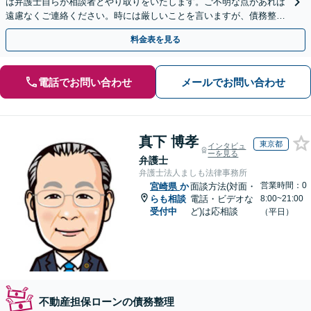
は弁護士自らが相談者とやり取りをいたします。ご不明な点があれば
遠慮なくご連絡ください。時には厳しいことを言いますが、債務整理
には相談者様のご協力が必要不可欠です。
料金表を見る
電話でお問い合わせ
メールでお問い合わせ
真下 博孝
東京都
インタビュ
ーを見る
弁護士
弁護士法人ましも法律事務所
営業時間：0
宮崎県
か
面談方法(対面・
らも相談
電話・ビデオな
8:00~21:00
受付中
ど)は応相談
（平日）
不動産担保ローンの債務整理