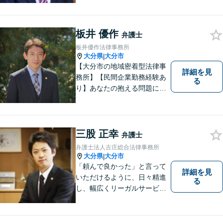
者のお話をよく聞き、共感
し、今後の方針を決めていき
ます。【大分県に3拠点ある地
板井 優作
弁護士
域密着型の事務所】【初回相
板井優作法律事務所
談無料】
大分県
大分市
|
【大分市の地域密着型法律事
詳細を見
務所】【民間企業勤務経験あ
る
り】あなたの抱える問題に、
最後まで真摯に向き合いま
す。共に納得のいく解決を目
指しましょう。個人・法人と
もに対応可！お気軽にご相談
三股 正幸
弁護士
ください。【英語対応◎】
弁護士法人古庄総合法律事務所
大分県
大分市
|
「頼んで良かった」と言って
詳細を見
いただけるように、日々精進
る
し、幅広くリーガルサービス
をご提供していきます。