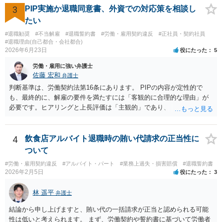
う。
3
PIP実施か退職同意書、外資での対応策を相談し
たい
#退職勧奨
#不当解雇
#退職誓約書
#労働・雇用契約違反
#正社員・契約社員
#退職理由(自己都合・会社都合)
2026年6月23日
役にたった
5
労働・雇用に強い弁護士
佐藤 宏和
弁護士
判断基準は、労働契約法第16条にあります。 PIPの内容が定性的で
も、最終的に、解雇の要件を満たすには「客観的に合理的な理由」が
必要です。ヒアリングと上長評価は「主観的」であり、「客観的に合
理的」とは言い難いため、解雇の要件を満たす証拠として会社側に有
利に使うのは難しいです。ですから、これを達成しなければ退職す
る、賃金減額を受け入れる、などの条件が自動的に発動されるもので
4
飲食店アルバイト退職時の賄い代請求の正当性に
ない限り、PIPの定性評価が即解雇につながる可能性は高くなく、今回
ついて
のPIP自体をさほど恐れる必要はないと思います。 外資系企業は、PIP
#労働・雇用契約違反
#アルバイト・パート
#業務上過失・損害賠償
#退職誓約書
をやれば退職させられると考えているケースが多いですが、PIPをやっ
2026年2月5日
役にたった
3
ても、やらなくても、結局は労働契約法第16条の要件を満たさない限
り解雇はできないので、PIPは説得材料に用いられるにすぎず、結局は
林 遥平
弁護士
パッケージの額と労働者の退職意思で決まるのです。IBM事件、ブル
ームバーグ事件など、有名な外資系企業での解雇事件の裁判例で、PIP
結論から申し上げますと、賄い代の一括請求が正当と認められる可能
後の解雇が無効とされた例は珍しくありません。 他方、期限までにパ
性は低いと考えられます。 まず、労働契約や誓約書に基づいて労働者