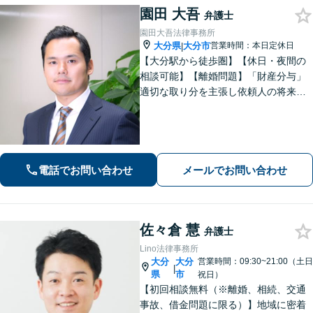
園田 大吾
弁護士
園田大吾法律事務所
大分県
大分市
営業時間：本日定休日
|
【大分駅から徒歩圏】【休日・夜間の
相談可能】【離婚問題】「財産分与」
適切な取り分を主張し依頼人の将来を
守ります。慰謝料減額、生活費請求
も、交渉力と駆け引きで解決へ【借
金・債務整理】自己破産や任意整理な
どお任せください
電話でお問い合わせ
メールでお問い合わせ
佐々倉 慧
弁護士
Lino法律事務所
大分
大分
営業時間：09:30~21:00（土日
|
県
市
祝日）
【初回相談無料（※離婚、相続、交通
事故、借金問題に限る）】地域に密着