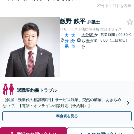
27件中 1-27件を表示
飯野 鉄平
弁護士
ベリーベスト法律事務所 大分オフィス
大分駅
か
営業時間：09:30~1
大
大
8:00（土日祝日）
分
分
ら徒歩10
|
県
市
分
退職誓約書トラブル
【解雇・残業代の相談料0円】サービス残業、突然の解雇、あきらめ
ないで。【電話・オンライン相談対応（予約制）】
料金表を見る