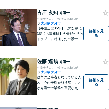
古庄 玄知
弁護士
弁護士法人古庄総合法律事務所
大分県
大分市
|
【弁護士歴35年】【大分県に
詳細を見
3拠点の事務所】各分野の法的
る
トラブルに精通した弁護士で
す。依頼者の心情にとことん
寄り添い、迅速な対応を目指
します。お気軽に相談しやす
いアットホームな雰囲気の事
佐藤 達哉
弁護士
務所です。
弁護士法人古庄総合法律事務所
大分県
大分市
|
紛争の当事者となっている人
詳細を見
の、心の平穏を取り戻すこと
る
が弁護士の業務の重要な点と
考えています。