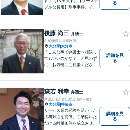
す！【TV出演中】【リーズナ
る
ブルな費用】刑事事件、その
他各種悩みを誠心誠意サポー
ト！お気軽にご相談くださ
い！ 【夜間休日対応可】【大
後藤 尚三
分駅４分】
弁護士
SHO後藤法律事務所
大分県
大分市
|
「こんな事で弁護士へ相談し
詳細を見
てもいいのかな？」と思わず
る
に、お気軽にご相談くださ
い。
森若 利幸
弁護士
弁護士法人古庄総合法律事務所
大分県
杵築市
|
サービス業の経験を活かした
詳細を見
法務対応を提供。ご納得いた
る
だける離婚条件を成立させる
ためにサポートします。依頼