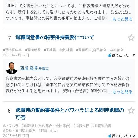
LINEにて文書が届いたことについては、ご相談者様の連絡先等が分か
らず、最終手段としてお送りしたものかとも思われます。 対処方法に
ついては、事務所との契約書の条項を踏まえて、ご相談者様個人で交
渉を行うことが考えられますが、相手方に弁護士がついているとなり
ますと、本人での交渉は難儀する可能性があるかと考えられます。 解
決につながるかというところですが、例えば、民事調停で話合いを行
7
退職同意書の秘密保持義務について
い、調停委員を通じて相手方を説得してもらうという方法も考えられ
ます。
#退職誓約書
#退職勧奨
#正社員・契約社員
#退職理由(自己都合・会社都合)
2026年7月17日
役にたった
2
西浦 嘉博
弁護士
合意書の記載内容として、合意締結前の秘密保持を誓約する趣旨が含
意されていなければ、基本的に合意契約締結後に関してのみ秘密保持
義務が発生すると思われます。 契約（合意書）解釈の問題ですので、
内容を精査されてみてください。 より詳細についてお聞きになりたい
場合、最寄りの法律事務所で相談されることを検討ください。
8
退職時の誓約書条件とパワハラによる即時退職の
可否
#パワハラ
#退職理由(自己都合・会社都合)
#退職代行
#退職誓約書
#労働・雇用契約違反
#職場いじめ
2025年6月17日
役にたった
2