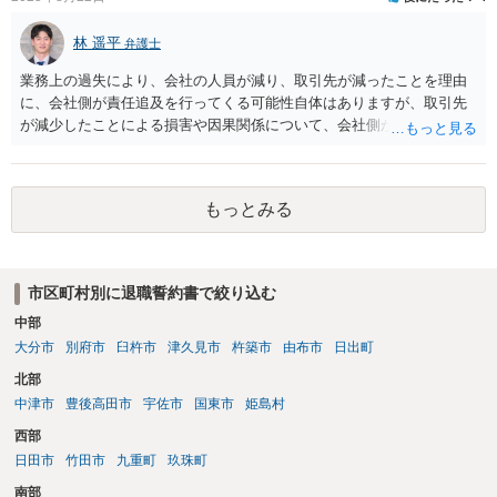
的に正確に分析すべき事案です。素人判断は大いに危険です。 法的責
任をきちんと追及されたい場合には、労働法にかなり詳しく、上記に
林 遥平
関係した法理等にも通じた弁護士等に相談し、法的に正確に分析して
弁護士
もらい、今後の対応を検討するべきです。弁護士への直接相談が良い
業務上の過失により、会社の人員が減り、取引先が減ったことを理由
と思います。なぜならば、法的にきちんと解明するために、良い知恵
に、会社側が責任追及を行ってくる可能性自体はありますが、取引先
を得るには必要だからです。良い解決になりますよう祈念しておりま
が減少したことによる損害や因果関係について、会社側が立証する義
す。納得のいかないことは徹底的に解明しましょう！ 頑張って下さ
務を負います。そのため、損害賠償が認められるハードルは一定程度
い！！
高いです。 誓約書に、「何かあれば損害賠償をします」という文言が
あると、賠償責任についての会社側の立証のハードルは下がるので、
もっとみる
署名すべきではないということになります。
市区町村別に退職誓約書で絞り込む
中部
大分市
別府市
臼杵市
津久見市
杵築市
由布市
日出町
北部
中津市
豊後高田市
宇佐市
国東市
姫島村
西部
日田市
竹田市
九重町
玖珠町
南部