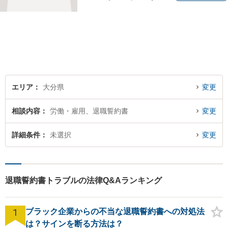
い法律問題に対応し、ご相談
者さまの不安に寄り添いなが
ら最善の解決を目指します
【別府・杵築にも拠点】
エリア
大分県
変更
相談内容
労働・雇用、退職誓約書
変更
詳細条件
未選択
変更
退職誓約書トラブルの法律Q&Aランキング
1
ブラック企業からの不当な退職誓約書への対処法
は？サインを断る方法は？