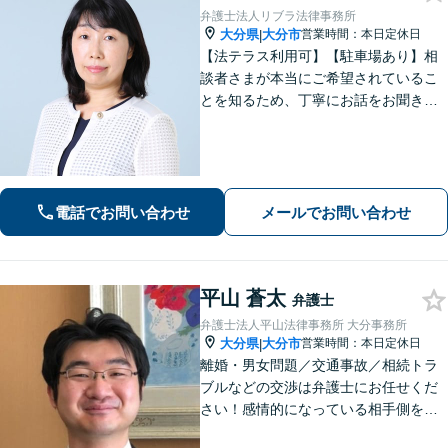
弁護士法人リブラ法律事務所
大分県
大分市
営業時間：本日定休日
|
【法テラス利用可】【駐車場あり】相
談者さまが本当にご希望されているこ
とを知るため、丁寧にお話をお聞きす
ることを大切にしております。真に望
ましい解決は何かを意識しながら、法
的なアドバイスをさせていただきま
す。お気軽にご相談ください【完全個
室】
電話でお問い合わせ
メールでお問い合わせ
平山 蒼太
弁護士
弁護士法人平山法律事務所 大分事務所
大分県
大分市
営業時間：本日定休日
|
離婚・男女問題／交通事故／相続トラ
ブルなどの交渉は弁護士にお任せくだ
さい！感情的になっている相手側を冷
静にさせ、落ち着いた解決へと導きま