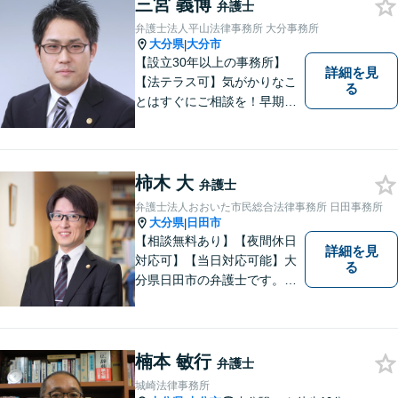
三宮 義博
弁護士
弁護士法人平山法律事務所 大分事務所
大分県
大分市
|
【設立30年以上の事務所】
詳細を見
【法テラス可】気がかりなこ
る
とはすぐにご相談を！早期対
応で解決の選択肢が広がりま
す。労働問題・相続事件・離
婚事件・交通事件・債務整理
など幅広い問題に柔軟に対応
柿木 大
弁護士
いたします。【駐車場あり】
弁護士法人おおいた市民総合法律事務所 日田事務所
大分県
日田市
|
【相談無料あり】【夜間休日
詳細を見
対応可】【当日対応可能】大
る
分県日田市の弁護士です。離
婚・不動産・建築問題に注力
しています。是非一度ご相談
ください。
楠本 敏行
弁護士
城崎法律事務所