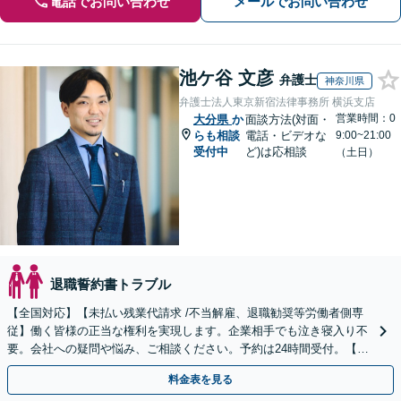
電話でお問い合わせ
メールでお問い合わせ
池ケ谷 文彦
弁護士
神奈川県
弁護士法人東京新宿法律事務所 横浜支店
営業時間：0
大分県
か
面談方法(対面・
らも相談
電話・ビデオな
9:00~21:00
受付中
ど)は応相談
（土日）
退職誓約書トラブル
【全国対応】【未払い残業代請求 /不当解雇、退職勧奨等労働者側専
従】働く皆様の正当な権利を実現します。企業相手でも泣き寝入り不
要。会社への疑問や悩み、ご相談ください。予約は24時間受付。【初
回面談無料】【夜間・休日対応可】
料金表を見る