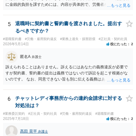
ッケージを受け入れないと内容がダウンするというのは、会社側が一
に金銭的負担を課すためには、内容が具体的で、労働者が事前に十分
般的に使うロジックです。そうしないと労働者側がいつまでも受諾を
理解・同意していることが必要です。 しかし、ご相談の内容を見る限
延期しかねないからです。しかし、会社側はパッケージの金額を下げ
り、賄い1回あたりの金額が事前に明示されておらず、「現物支給品」
れば労働者が退職を拒む方向に働き、雇用継続しなければいけなくな
の具体的内容や返還方法について説明がなく、給与明細にも賄い代や
5
退職時に契約書と誓約書を渡されました。提出す
るので、ダウンするというロジックを本音ではなく駆け引きで使用し
現物支給としての記載がないといった点があり、どのような義務が生
るべきですか？
ている可能性が高いです。４か月というのは、一般的な初回提示とし
じるのかが不明確です。このような条項を根拠に、退職時にまとめて
ては低すぎず、高すぎずという水準ですので、本音ではこれで最終決
#退職誓約書
#労働・雇用契約違反
#業務上過失・損害賠償
#正社員・契約社員
賄い代を請求することは、契約として有効とは言い難いと思います。
2026年5月14日
役にたった
2
着したいと考えている可能性が高いと思います。 ではどうすればいい
また、賄いが日常的に提供されていた場合、それは福利厚生の一環や
かというと、過去のパフォーマンスに関連する資料を労働事件に通じ
労務提供に付随する便宜と評価されるように思います。
匿名A
た弁護士に大急ぎで評価してもらい、仮に労働審判に持ち込んだ場合
弁護士
にパッケージがどの程度になるかを見積もってもらうことです。 十分
訴えられることはありません。訴えるにはあなたの義務違反が必要で
な資料を提供すれば、①過去のパフォーマンスがかなり悪いので４か
すが契約書、誓約書の提出は義務ではないので訴訟を起こす根拠がな
月なら十分、②過去のパフォーマンスに目立った落ち度はないので４
いのです。 なお、同意できない旨も別に伝える義務はありません（伝
か月は少なすぎる、③過去のパフォーマンスはそれなりに落ち度があ
えてもいいですが）。無視して期日に未払賃金が振り込まれなかった
るが、解雇が妥当と言うレベルとは言えないから、交渉次第で若干の
ら労基に相談すれば十分と思います。 電話に出ると話の流れで上手く
増額余地がある、の３つのどれに当たるかは判断可能かと思います。
提出する方向に話をもっていかれるかもしれないので電話も出ないこ
6
チャットレディ事務所からの違約金請求に対する
①ならパッケージ受諾、②ならしっかり交渉、③なら微妙な判断、と
とを勧めます。
対処法は？
いうところでしょう。
#業務委託契約
#正社員・契約社員
#労働・雇用契約違反
#退職誓約書
2025年7月18日
役にたった
2
髙田 晃平
弁護士