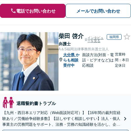
電話でお問い合わせ
メールでお問い合わせ
柴田 啓介
福岡県
インタビュ
ーを見る
弁護士
A＆S福岡法律事務所弁護士法人
営業時
大分県
か
面談方法(対面・電
らも相談
話・ビデオなど)は
間：本日
受付中
応相談
定休日
退職誓約書トラブル
【九州・西日本エリア対応（Web面談対応可）】【16年間の裁判官経
験あり／労働紛争経験多数】【話しやすく相談しやすい】法人・個人
事業主の労務問題をサポート、法務・労務の知識経験を活かし、企業
側から御社の労働問題解決に尽力します。