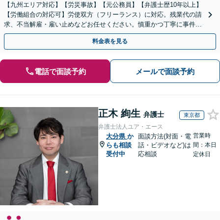
【九州エリア対応】【労災事故】【元公務員】【弁護士歴10年以上】
【労働組合の対応可】労使双方（フリーランス）に対応。残業代の請
求、不当解雇・雇い止めなどお任せください。慎重かつ丁寧に事件解
決へと進めます。
料金表を見る
電話で面談予約
メールで面談予約
正木 絢生
弁護士
東京都
弁護士法人ユア・エース
営業時
大分県
か
面談方法(対面・電
らも相談
話・ビデオなど)は
間：本日
受付中
応相談
定休日