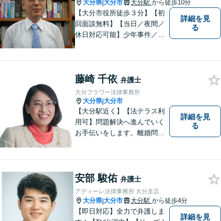
大分県
大分市
大分駅
から徒歩10分
|
【大分市役所徒歩３分】【初
詳細を見
回面談無料】【当日／夜間／
る
休日対応可能】少年事件／家
事事件／労働事件を中心に、
幅広い法律トラブルに対応し
ています。全ての人に法的サ
藤崎 千依
ービスを受けられるべく、社
弁護士
会正義の実現のために最善を
大分フラワー法律事務所
尽くします。
大分県
大分市
|
【大分駅近く】【法テラス利
詳細を見
用可】問題解決へ進んでいく
る
お手伝いをします。離婚問題
／借金問題／交通事故／刑事
事件／企業法務など、幅広い
法律トラブルに対応。【当日
相談可】分かりやすい言葉
安部 駿佑
弁護士
で、明確に判断をお示しし、
アディーレ法律事務所 大分支店
問題解決をサポートいたしま
大分県
大分市
大分駅
から徒歩4分
|
す。
【即日対応】全力で弁護しま
詳細を見