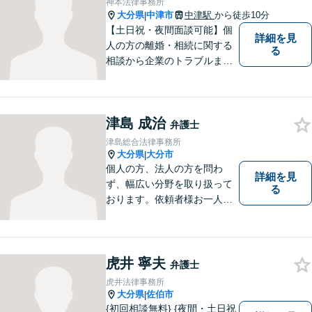
神本法律事務所
大分県
中津市
中津駅
から徒歩10分
|
【土日祝・夜間面談可能】個
詳細を見
人の方の離婚・相続に関する
る
相談から企業のトラブルまで
幅広くご相談頂いておりま
す。まずはお気軽にお問合せ
ください。
津島 成治
弁護士
津島総合法律事務所
大分県
大分市
|
個人の方、法人の方を問わ
詳細を見
ず、幅広い分野を取り扱って
る
おります。依頼者様お一人お
一人に真摯に向き合い、皆様
の人生が明るくなるお手伝を
させていただきます。法律問
題でお困りの方はぜひご相談
虎井 寧夫
弁護士
ください。
虎井法律事務所
大分県
佐伯市
|
{初回相談無料} {夜間・土日祝