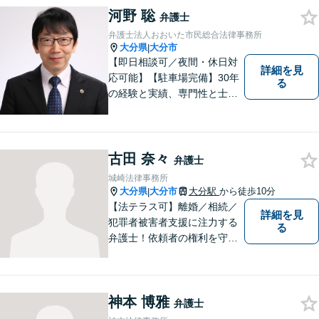
河野 聡
弁護士
弁護士法人おおいた市民総合法律事務所
大分県
大分市
|
【即日相談可／夜間・休日対
詳細を見
応可能】【駐車場完備】30年
る
の経験と実績、専門性と士業
連携を最大限に発揮して、常
に市民と共に、常に市民と友
にという気持ちで、お客様の
ニーズに応えます。常に市民
古田 奈々
弁護士
に身近で親しみやすい弁護士
城崎法律事務所
であり続けます。
大分県
大分市
大分駅
から徒歩10分
|
【法テラス可】離婚／相続／
詳細を見
犯罪者被害者支援に注力する
る
弁護士！依頼者の権利を守
り、明るいへと導けるよう全
力バックアップいたします。
【駐車場あり】
神本 博雅
弁護士