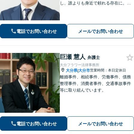
し、誰よりも身近で頼れる存在に。
【離婚問題】不貞慰謝料や熟年離婚な
ど、人生の新たな門出を全力で応援し
ます【相続問題】宅建士資格保有。不
動産の絡む相談問題はお任せください
電話でお問い合わせ
メールでお問い合わせ
巨瀬 慧人
弁護士
大分フラワー法律事務所
大分県
大分市
営業時間：本日定休日
|
離婚事件、相続事件、労働事件、債務
整理事件、消費者事件、交通事故事件
等に取り組んでいます。
電話でお問い合わせ
メールでお問い合わせ