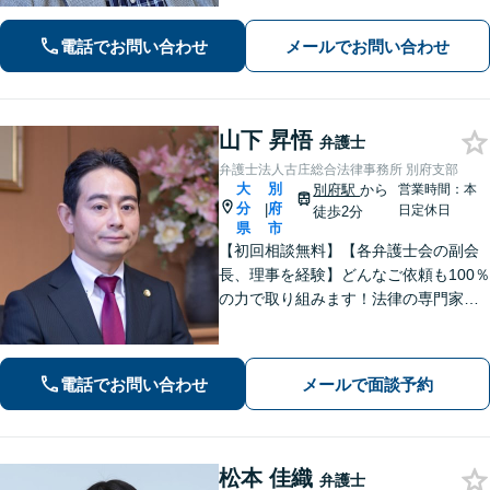
す。どうぞお気軽にお話しください。
【休日面談可】
電話でお問い合わせ
メールでお問い合わせ
山下 昇悟
弁護士
弁護士法人古庄総合法律事務所 別府支部
大
別
別府駅
から
営業時間：本
分
府
|
日定休日
徒歩2分
県
市
【初回相談無料】【各弁護士会の副会
長、理事を経験】どんなご依頼も100％
の力で取り組みます！法律の専門家と
して、依頼者の意向を汲み取り最適な
アドバイスをいたします。【大分県に3
拠点ある地域密着型の事務所】
電話でお問い合わせ
メールで面談予約
松本 佳織
弁護士