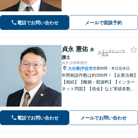
す。【ビデオ面談可】どのような些細
なお悩みでもご相談ください。丁寧に
ヒアリングします。
電話でお問い合わせ
メールで面談予約
貞永 憲佑
弁
インタビューを
見る
護士
貞永法律事務所
大分県
宇佐市
営業時間：本日定休日
|
年間相談件数は約300件！【企業法務】
【相続】【離婚・慰謝料】【インター
ネット問題】【借金】など実績多数。
皆さまの緊張を解せるよう、話しやす
い雰囲気作り・わかりやすい説明を心
がけております。【感謝の声も多数】
電話でお問い合わせ
メールでお問い合わせ