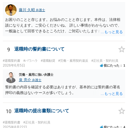
藤川 久昭
弁護士
お困りのことと存じます。お悩みのことと存じます。本件は、法律相
談になりえます。ご安心くださいね。 詳しい事情がわからないので、
一般論として回答できるところだけ、ご対応いたしますね。 １ 期間
雇用でなければ、退職は自由です。場合によっては、即時退職も可能
です（もめますので避けたいところですが）。 ２ 期間雇用の場合は
「やむをえない事由」が必要です。なければ損害賠償の対象となりえ
9
退職時の誓約書について
ます。ただ、実際は即時退職も不可能ではないです（同じく、もめる
ので避けたいところですが・・・）。 ３ 職場のパワーハラスメント
#退職誓約書
#パワハラ
#退職勧奨
#労働・雇用契約違反
#正社員・契約社員
とは、同じ職場で働く者に対し、職務上の地位や人間関係などの職場
2026年6月5日
役にたった
1
内の優位性を背景に、業務の適正な範囲を超えて、精神的・身体的苦
労働・雇用に強い弁護士
痛を与える又は職場環境を悪化させる行為をいいます。本件の言動
泉 亮介
弁護士
が、これらに該当するかどうか、証拠に基づいて、子細な分析と慎重
誓約書の内容を確認する必要はありますが、基本的には誓約書の署名
な対応が必要です。客観的証拠が不可欠です。 ４ 退職後の競業避止
押印の義務はないケースが多いでしょう。
義務については、合意についてすべての効力が発生するわけではない
です。例えば、既存顧客か否かを問わず、一律に期限の定めも、何ら
の代償措置もなく、営業活動をすることを禁止する場合、不当に営業
10
退職時の提出書類について
の自由及び顧客の選択の自由を奪うものであるから、全てを有効と解
することは公序良俗に反して許されないとされます。本相談は、ネッ
トでのやりとりだけでは、正確な回答が難しい案件です。本件は、法
#退職誓約書
#正社員・契約社員
2025年8月22日
役にたった
4