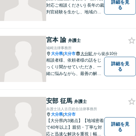
詳細を見
対応ご相談ください} 長年の裁
る
判官経験を生かし、地域の皆
様が抱える様々なお悩みを解
決します。
宮本 諭
弁護士
城崎法律事務所
大分県
大分市
大分駅
から徒歩10分
|
相談者様、依頼者様の話をじ
詳細を見
っくり聞かせていただき、一
る
緒に悩みながら、最善の解決
策をご提案させていただきま
す。まずは、お話を聞かせて
ください。
安部 征馬
弁護士
弁護士法人古庄総合法律事務所
大分県
大分市
|
【大分県内3拠点】【地域密着
詳細を見
で40年以上】親切・丁寧な対
る
応と迅速な解決を重視｜幅広