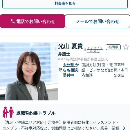
料金表を見る
電話でお問い合わせ
メールでお問い合わせ
光山 夏貴
福岡県
インタビュ
ーを見る
弁護士
A＆S福岡法律事務所弁護士法人
営業時
大分県
か
面談方法(対面・電
らも相談
話・ビデオなど)は
間：本日
受付中
応相談
定休日
退職誓約書トラブル
【九州・沖縄エリア対応｜元検事】使用者側に特化！ハラスメント・
コンプラ・不祥事対応など、労働問題はご相談ください。業界・業種