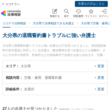
弁護士の方はこちら
ココナラへ
投稿する
探す
閲覧履歴
マイリスト
ログイン
ココナラ法律相談
大分県で法律相談できる弁護士
大分県で労働・雇用
大分県の退職誓約書トラブルに強い弁護士
大分県で退職誓約書トラブルに強い弁護士が27名見つかりました。初回面談無
料や休日面談に対応している弁護士、解決事例を持つ弁護士なども掲載中。さ
らに大分市や別府市、杵築市などの地域条件で弁護士を絞り込めます。労働・
雇用に関係する不当解雇や退職勧奨、内定取消等の細かな分野での絞り込み検
索もでき便利です。特にベリーベスト法律事務所 大分オフィスの飯野 鉄平弁護
エリア
大分県
変更
士や麻生法律事務所の麻生 昭一弁護士、弁護士法人古庄総合法律事務所 別府支
部の山下 昇悟弁護士のプロフィール情報や弁護士費用、強みなどが注目されて
相談内容
労働・雇用、退職誓約書
変更
います。『大分県で土日や夜間に発生した退職誓約書トラブルのトラブルを今
すぐに弁護士に相談したい』『退職誓約書トラブルのトラブル解決の実績豊富
な近くの弁護士を検索したい』『初回相談無料で退職誓約書トラブルを法律相
詳細条件
未選択
変更
談できる大分県内の弁護士に相談予約したい』などでお困りの相談者さんにお
すすめです。
27
人の弁護士が見つかりました
(検索結果について詳しくは
こちら
)