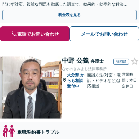
問わず対応。複雑な問題も徹底した調査で、効果的・効率的な解決を
目指します。セカンドオピニオン可【休日・夜間相談可】
料金表を見る
電話でお問い合わせ
メールでお問い合わせ
中野 公義
弁護士
福岡県
なかのきみよし法律事務所
営業時
大分県
か
面談方法(対面・電
らも相談
話・ビデオなど)は
間：本日
受付中
応相談
定休日
退職誓約書トラブル