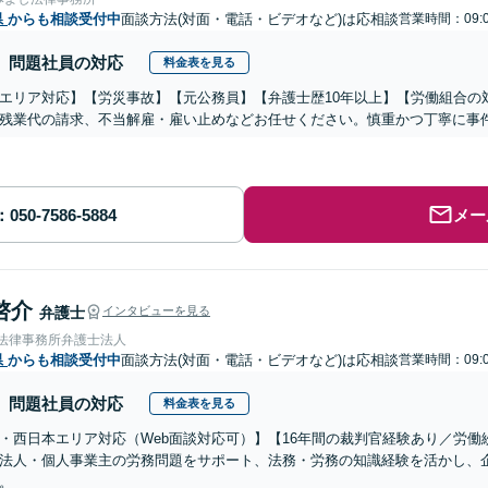
県
からも相談受付中
面談方法(対面・電話・ビデオなど)は応相談
営業時間：09:0
問題社員の対応
料金表を見る
エリア対応】【労災事故】【元公務員】【弁護士歴10年以上】【労働組合の
残業代の請求、不当解雇・雇い止めなどお任せください。慎重かつ丁寧に事
メー
啓介
弁護士
インタビューを見る
岡法律事務所弁護士法人
県
からも相談受付中
面談方法(対面・電話・ビデオなど)は応相談
営業時間：09:0
問題社員の対応
料金表を見る
・西日本エリア対応（Web面談対応可）】【16年間の裁判官経験あり／労
法人・個人事業主の労務問題をサポート、法務・労務の知識経験を活かし、
。