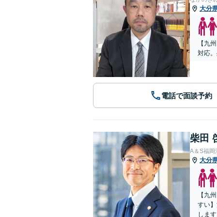
大分
【九州
対応。
電話で面談予約
柴田 
A＆S福
大分
【九州
すい】
します