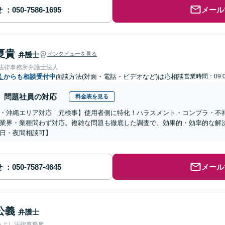
せ
メール
夏貴
弁護士
インタビューを見る
岡法律事務所弁護士法人
県
からも相談受付中
面談方法(対面・電話・ビデオなど)は応相談
営業時間：09:0
問題社員の対応
料金表を見る
・沖縄エリア対応｜元検事】使用者側に特化！ハラスメント・コンプラ・不
業界・業種問わず対応。複雑な問題も徹底した調査で、効果的・効率的な解
日・夜間相談可】
せ
メール
公義
弁護士
みよし法律事務所