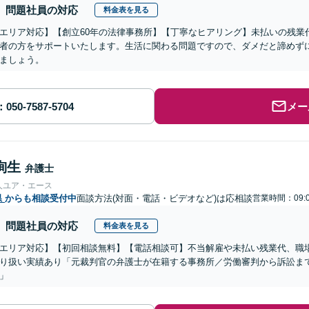
問題社員の対応
料金表を見る
エリア対応】【創立60年の法律事務所】【丁寧なヒアリング】未払いの残業
者の方をサポートいたします。生活に関わる問題ですので、ダメだと諦めず
ましょう。
メー
絢生
弁護士
人ユア・エース
県
からも相談受付中
面談方法(対面・電話・ビデオなど)は応相談
営業時間：09:0
問題社員の対応
料金表を見る
エリア対応】【初回相談無料】【電話相談可】不当解雇や未払い残業代、職
り扱い実績あり「元裁判官の弁護士が在籍する事務所／労働審判から訴訟ま
」