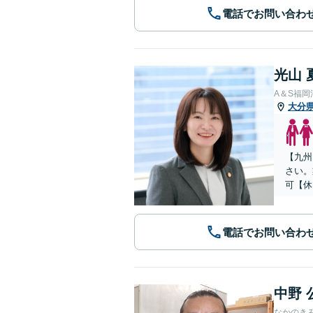
電話でお問い合わ
光山 
A＆S福
大分
【九州
さい。
可【休
電話でお問い合わ
中野 
なかのき