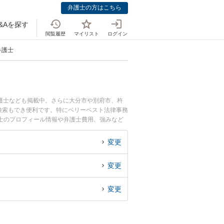
弁護士の方はこちら
&Aを探す
閲覧履歴
マイリスト
ログイン
弁護士
護士なども掲載中。さらに大分市や別府市、杵
検索もでき便利です。特にベリーベスト法律事務
弁護士のプロフィール情報や弁護士費用、強みなど
対応のトラブル解決の実績豊富な近くの弁護士を
におすすめです。
変更
変更
変更