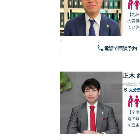
【九州
の労働
ていき
電話で面談予約
正木 
弁護士法
大分
【全国
題の取
を立案