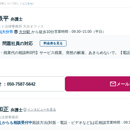
結果について詳しくは
こちら
)
鉄平
弁護士
スト法律事務所 大分オフィス
県
大分市
大分駅
から徒歩10分
営業時間：09:30~21:00（平日）
|
問題社員の対応
料金表を見る
・残業代の相談料0円】サービス残業、突然の解雇、あきらめないで。【電
せ
メール
和正
弁護士
インタビューを見る
合法律事務所
県
からも相談受付中
面談方法(対面・電話・ビデオなど)は応相談
営業時間：09:3