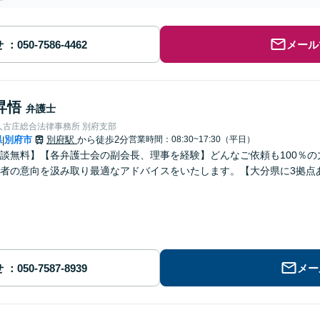
せ
メール
昇悟
弁護士
人古庄総合法律事務所 別府支部
県
別府市
別府駅
から徒歩2分
営業時間：08:30~17:30（平日）
|
談無料】【各弁護士会の副会長、理事を経験】どんなご依頼も100％
者の意向を汲み取り最適なアドバイスをいたします。【大分県に3拠点
せ
メー