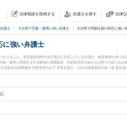
法律相談を投稿する
弁護士を探す
法律Q
弁護士
大分県で労働・雇用に強い弁護士
大分県で問題社員の対応に強い
応に強い弁護士
見つかりました。初回面談無料や休日面談に対応している弁護士、解決事例を持つ弁
労働・雇用に関係する不当解雇や退職勧奨、内定取消等の細かな分野での絞り込み
人古庄総合法律事務所 別府支部の山下 昇悟弁護士、Lino法律事務所の佐々倉 慧
発生した問題社員の対応のトラブルを今すぐに弁護士に相談したい』『問題社員の
を法律相談できる大分県内の弁護士に相談予約したい』などでお困りの相談者さん
応