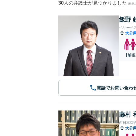
30
人の弁護士が見つかりました
(検索
飯野 
ベリーベ
大分
【解雇
電話でお問い合わ
藤村 
西日本綜
大分