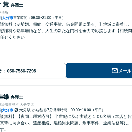
 慧
弁護士
事務所
県
大分市
営業時間：09:30~21:00（平日）
|
談無料（※離婚、相続、交通事故、借金問題に限る）】地域に密着し、
慰謝料や熟年離婚など、人生の新たな門出を全力で応援します【相続問
任せください
せ
メール
佳雄
弁護士
律経済事務所 大分支店
県
大分市
大分駅
から徒歩7分
営業時間：09:00~18:00（平日）
|
談無料】【夜間土曜対応可】 半世紀に及ぶ実績と１０0名弱（本店と
真摯に向き合い、遺産相続、離婚男女問題、刑事事件、企業法務等に、
す。