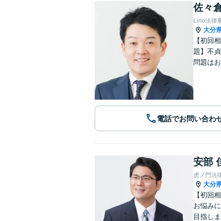
佐々倉
Lino法律
大分
【初回相
題】不貞
問題はお
電話でお問い合わ
安部 
虎ノ門法
大分
【初回相
お悩みに
目指しま